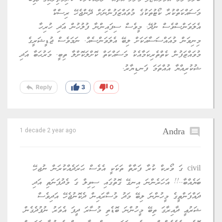
މަސައްކަތްކުރާ ކޯޓުތަކުގެ މުވައްޒަފުންނަށް ދޭންޖެހޭ ރިސްކް
އެލަވަންސްވެސް ނުދޭ. މީވެސް ސިފައިންނާ ފުލުހުން އަދި ހުރިހާ
މިނިވަން މުއައްސަސާއަކަށް ލިބޭ އެލަވަންސެއް. ނަމަވެސް ޖުޑީޝަރީގެ
މުވައްޒަފުން ކެތްތެރިކަމާއެކު މަސައްކަތް ކޮށްލަކޮށްލާ ތިބީ. މަރުޙަބާ އަދި
ޝުކުރިއްޔާ އުއްތަމަ ފަނޑިޔާރު.
reply
thumb_up
thumb_down
Reply
3
0
Andra
comment
1 decade 2 year ago
civil ގަ ވޯރކް ކުރާ ފަރާތް ތަކަކީ އެވެސް ޙަރަދެއްކުރަން ނުޖހޭ
ބަޔެއްބާ..!! އަހަރެންނަ އިނގޭ ގޮތުގައި ސިވިލް ގަ މެދުފަނަތި އަދި
ދައްފަންތީގެ މީހުންނަ ލިބޭ މަދު މުސާރައިން ދެކޮނުޖެހޭ އަދިވެސް
ޝަރުޢީ ދާއިރާގަ ތިބޭ މީހުންނަ ބޮޑެތި މުސާރަ ދީފަ އެވަރު ނުފުދެގެން