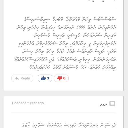
ސާބަސްސާބަސް މީދެން ބޮޑުވަރުދޯ! ކޮބައިތޯ ސިވިލްސަރވިސްގެ
އެހެންމީހުން، އެންމެ 5000 ރުފިޔާގަނޑު ހިފައިގެން މިޖެހެނީ މީހުން
ކައިރިން ސަލާންޖަހަން، ޖުޑީޝަރީ، މަޖިލިސް މުސްކުޅިން
އެކަނިވެރިމައިން މީ މިރާއްޖޭގައި މިހާރު ޝަރަފުވެރިކޮށް އުޅެވެންތިބި
ބަޔަކީ، ރައީސް ޔާމިނުވެސް ވެއްޖެ ދެއްތޯ މިކަމާ މިހާރު ވިސްނާ
ވަޑަައިގަންނަވަން، މިލިބެނީ މުސާރައެއްތޯ؟ އެއީ ކޮއްތުފައިސާކޮޅެއްދެއްތޯ
މިއޮތްފަދަ ޒަމާނުގަ. އަޅެ މުސާރައަށް ގޮތެއް ހައްދަވައިދެއްވާ.
reply
thumb_up
thumb_down
Reply
3
0
comment
ދފގ
1 decade 2 year ago
ފައިސާއިން މިނިވަންވިއްޔާ މަޖިލިސް މެމްބަރުން، ސްޕްރީމް ކޯޓުގެ