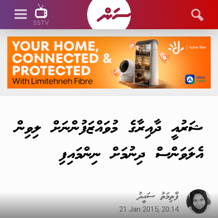
SSTV
SSTV LIVE
ޝަރުއީ ދާއިރާގެ މުވައްޒަފުންނަށް ލިވިން
އެލަވަންސް ދިނުމަށް ނިންމައިފި
ފާތިމަތު ސައީދު
21 Jan 2015, 20:14