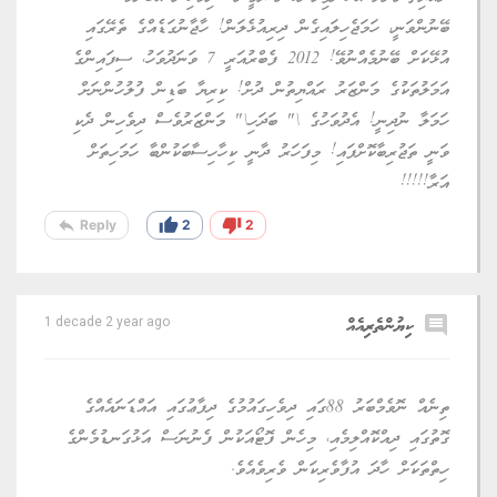
ބޭނުންވަނީ، ހަމަޖެހިލައިގެން ދިރިއުޅެލަން! ހާޖާނުގަޑެއްގެ ތެރޭގައި
އުޅޭކަށް ބޭނުމެއްނުވޭ! 2012 ފެބްރުއަރީ 7 ވަނަދުވަހު، ސިފައިންގެ
އަމަލުތަކުގެ މަންޒަރު ރައްޔިތުން ދުށް! ކިރިޔާ ބަޑިން ފުލުހުންނަށް
ހަމަލާ ނުދިނީ! އެދުވަހުގެ \" ބަދަހި\" މަންޒަރުވެސް ދިވެހިން ދެކި
ވަނީ ތަޖުރިބާކޮށްފައި! މިފަހަރު ދާނީ ކިހާހިސާބަކުންބާ ހަމަހިތަށް
އަރާ!!!!!
reply
thumb_up
thumb_down
Reply
2
2
comment
ކިޔުންތެރިއެއް
1 decade 2 year ago
ތިނެއް ނޮވެމްބަރު 88ގައި ދިވެހިގައުމުގެ ދިފާޢުގައި އައްޑަނައެއްގެ
ގޮތުގައި ދިއްކޮއްލިމެއި، މިހެން ފޮޓޯއަކުން ފެނުނަސް އަޅުގަނޑުމެންގެ
ހިތްތަކަށް ހާދަ އުފާވެރިކަން ވެރިވެއެވެ.