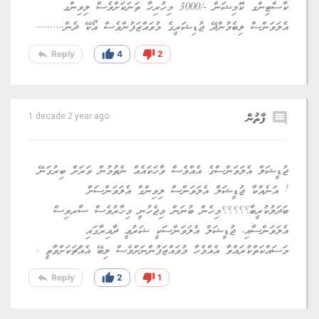
ކާސްޓިންގ ކޮމިޝަން -/3000 މިހުރިހާ ތަނަކަށްވެސް ލިވިންގ
އެލަވަންސް ލިބެމުންދޭ ޖުޑިޝަރީގެ މުވައްޒަފުންވެސް އޯކޭ ދެން..........
reply
thumb_up
thumb_down
Reply
4
2
comment
ފާތުން
1 decade 2 year ago
ޖުޑީޝަލް އެލަވަންސްގެ އެއްވެސް ވާހަކައެއް ނެތުމުން ވަރަށް ބިރުގަނޭ
! އަނެއްކާ ޖުޑީޝަލް އެލަވަންސް ލިވިންގް އެލަވަންސަށް
ބަދަލުކުރީބާ؟؟؟؟؟މިހެން ބުނަން މިޖެހުނީ މިހާރުވެސް ސާރވިސް
އެލަވަންސާއި، ޖުޑީޝަލް އެލަވަންސަކީ ޝަރުޢީ ދާއިރާގައި
މަސައްކަތްކުރައްވާ އެއްމެހާ މުވައްޒަފުންނަށްވެސް ލިބޭ އެއްޗަކަށްވާތީ .
reply
thumb_up
thumb_down
Reply
2
1