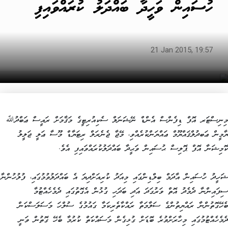
ހުސައިން ވަހީދާ ބައްދަލު ކުރައްވައިފި
21 Jan 2015, 19:57
މިނިސްޓަރ އޮފް ޑިފެންސް އެންޑް ނޭޝަނަލް ސެކިއުރިޓީގެ މަޤާމަށް ރައީސް ޢަބްދުﷲ
ޔާމީން ޢަބދުލްޤައްޔޫމް ޢައްޔަންކުރެއްވި، މޭޖާ ޖެނެރަލް ރިޓަޔާޑް މޫސާ ޢަލީ ޖަލީލު
ކޮމިޝަނާ އޮފް ޕޮލިސް ޙުސައިން ވަޙީދާ ބައްދަލުކުރައްވައިފި އެވެ.
ޝަހީދު ހުސައިން އާދަމް ބިލްޑިންގައި މިއަދު ކުރިއަށްދިޔަ އެ ބައްދަލުވުމުގައި، ފުލުހުންނާ
ސިފައިންނާ ދެމެދު އޮތް ވަރުގަދަ އަދި ބަދަހި ގުޅުން އެގޮތުގައި ދެމެހެއްޓުމާ
ބެހޭގޮތުންނާ ރައްޔިތުންގެ ސަލާމަތާ ރައްކާތެރިކަމާ ގައުމުގެ ސުލްހަ މަސަލަސްކަން
ދެމެހެއްޓުމުގައި މިހާރަށްވުރެ ބޮޑަށް ގުޅިގެން މަސައްކަތް ކުރުމާ ބެހޭ ގޮތުން ވަނީ