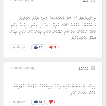
comment
ޔޫސޭ
1 decade 2 year ago
ނިކަމެތިންނަށް ކާކު ކޮން އެލަވަންސެއް ދެނީ؟ ދުވާލު ހަތަރުދަމު
މަސައްކަތުގަ އުޅެގެން 5000 ރުފިޔާ ގަނޑު މި ލިބެނީ. މިވެސް ލިބެނީ
މާލޭގަ ހުރެގެން. މިތާ ކުލި ދައްކަން ޖެހެނީ މީގެން ކާން ޖެހެނީ މީގެން.
ކޮބާތޯ އަޅުގަނޑުމެން.
reply
thumb_up
thumb_down
Reply
23
3
comment
މުހަންމަދު
1 decade 2 year ago
ލިވިންގ އެލަވަންސް ނުލިބޭ މީހުން ދިރިއުޅޭކަށް ނުޖެހޭނެ! އަޖައިބެއް
ކަހަލަ އެލަވަންސެއްތީ!
reply
thumb_up
thumb_down
Reply
12
3