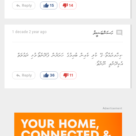
reply
thumb_up
thumb_down
Reply
15
14
comment
ހަސަންބަޝީރު
1 decade 2 year ago
.ކިހާވރެއްތޯ..ގޭ ކުލި ކެއިން ބުއިމުގެ ހަރަދުން ފުދޭނެތޯ.މުޅި ދައުލަތް
އެކީދޭންވީ ނޫންތޯ.
reply
thumb_up
thumb_down
Reply
36
11