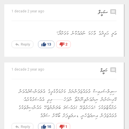
comment
ސަކީލާ
1 decade 2 year ago
ޢަލީ ޙަމީދުގެ ވާހަކަ ނުދައްކާނެ ކަމަށްދޯ؟
reply
thumb_up
thumb_down
Reply
13
2
comment
ކަރީމް
1 decade 2 year ago
ސިވިލްސަރވިސް މުވައްޒަފުންނަށް ކަށުކަމާކެމީގެ އެލަވަންސްދެއްވަން
ކޮމިޝަނުން ނިންމަންވީނޫންތޯ ނާފަހެ..........މިއީ އެއްސަރުކާރެއް.
ރަށުކޯޓްތަކުގަ 5އަހަރުތެރޭ 1މައްސަލަ ބަލަންނުޖެހޭ ކައުންސިލްތަކުގެ
މުވައްޒަފުން އިނދަޖެހެނީ ޑރލަޠީފަށް ބޯކޮށް ސަލާމް
reply
thumb_up
thumb_down
Reply
16
1