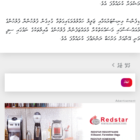
މަޝްވަރާ ކުރައްވާފަ އެވެ.
ޑިފެންސް މިނިސްޓަރުކަމާއި ޖަލީލު ހަވާލުވެވަޑައިގަތުމާ ގުޅިގެން ފުލުހުންނާ ފުލުހުންގެ
މުއައްސަސާގައި މަސައްކަތްކުރާ މުވައްޒަފުންނާ ފުލުހުންގެ ޢާއިލާތަކުގެ ނަމުގައި ސިޕީ
ވަނީ އޭނާއަށް މަރުހަބާ ދަންނަވާފަ ކުރައްވާފަ އެވެ.
ގުޅޭ ޓެގު
ޚަބަރު