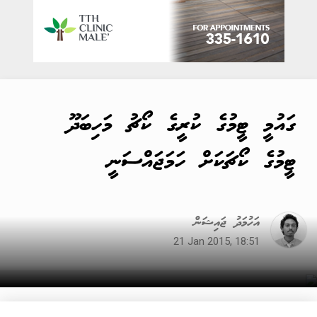
ގައުމީ ޓީމުގެ ކުރީގެ ކޯޗު މަހިބަދޫ
ޓީމުގެ ކޯޗަކަށް ހަމަޖައްސަނީ
އަހުމަދު ޖައިޝަން
21 Jan 2015, 18:51