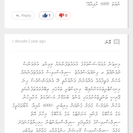
ނުވަތަ 6000 ރުފިޔާއޭ!
reply
thumb_up
thumb_down
Reply
1
0
comment
އާނަ
1 decade 2 year ago
މިނިވަން މުއައްސަސާތަކުގެ މުވައްޒަފުންނަށް ލިވިންގ އެލަވަންސް
ދެމެންދާތާ ވ ގިނަދުވަސްވެއްޖެ. ސިވިލްސާރވިސް މުވައްޒަފުންނަށް
އެހެން ވަޒީފާއެއް އަދާކުރުން މަނާކުރާތީ ދޭ އެލަވަންސްވެސް ގިނަ
މިނިސްޓްރީތަކަކަށްނުލިބޭ. މިނިސްޓްރީ ތަކުގައި ތިބޭމުވައްޒަފުންނަކީ
ޕޮލިސީ ތަންފީޒްކުރުމުގައި އެންމެ ބުރަކޮށް މަސައްކަތް ކުރާމީހުން.
އެހެން ނަމަވެސް ގެޔަށް ގެންދަން މިލިބެނީ -/6000 ރުފިޔާ. ކާބޯތަކެތީގެ
އަގު އެހާބޮޑު. ފެނާއި ކަރަންޓްގެ އަގު އެހާބޮޑު. މިހާރު އޮތް
ސިވިލްސާރވިސްގެ ޤަވާޢިދަކީ ސިވިލްސާރވަންޓުން ހިލިހިލާޖެހުނަފަދަ
ކަމެއް. ސިވިލްސާރވިސް ކޮމިޝަން ހިންގެވުމާއި ޙަވާލުވެ ތިއްބެވި