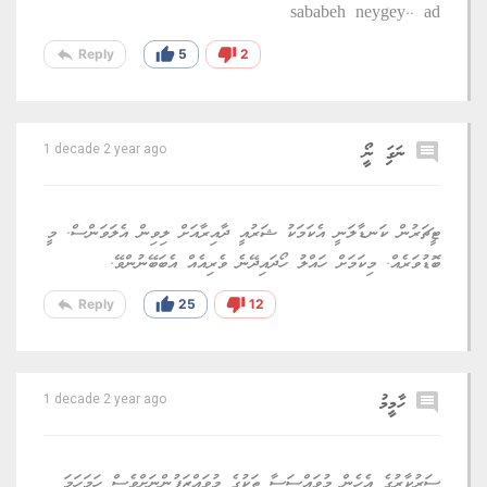
sababeh neygey.. ad
reply
thumb_up
thumb_down
Reply
5
2
comment
ނަގަި ނީޯ
1 decade 2 year ago
ޓީޗަރުން ކަނޑާލަނީ އެކަމަކު ޝަރުއީ ދާއިރާއަށް ލިވިން އެލަވަންސް. މީ
ބޮޑުވަރެއް. މިކަމަށް ހައްލު ހޯދައިދޭނެ ވެރިއެއް އެބަބޭނުންވޭ.
reply
thumb_up
thumb_down
Reply
25
12
comment
ހާމީމު
1 decade 2 year ago
ސަރުކާރުގެ އެހެން މުވައްސަސާ ތަކުގެ މުވައްޒަފުންނަށްވެސް ހަމަހަމަ