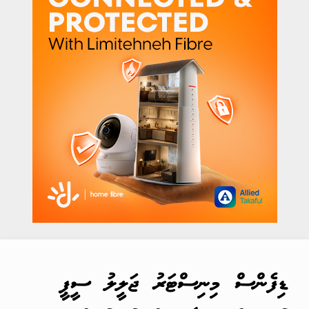
ޑިފެންސް މިނިސްޓަރު ޖަލީލު ސީޕީ