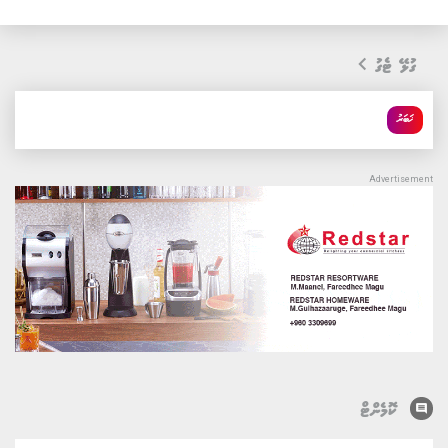
ގުޅޭ ޓެގު
ޚަބަރު
comment
ކޮމެންޓް