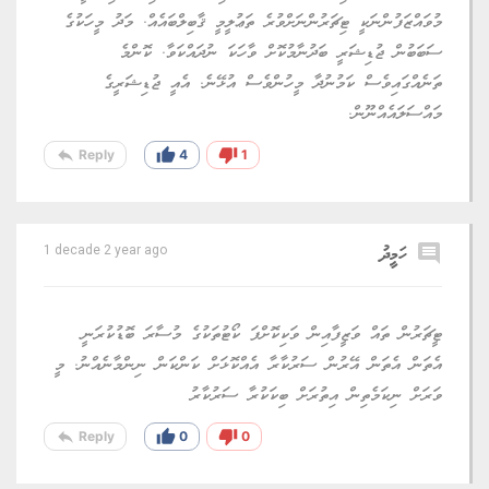
މުވައްޒަފުންނަކީ ޓިޗަރުންނަށްވުރެ ތަޢުލީމީ ޤާބިލްބައެއް. މަދު މީހަކުގެ
ސަބަބުން ޖުޑިޝަރީ ބަދުނާމުކޮށް ވާހަކަ ނުދައްކަވާ. ކޮންމެ
ތަނެއްގައިވެސް ކަމުނުދާ މީހުންވެސް އުޅޭނެ. އެއީ ޖުޑިޝަރީގެ
މައްސަލައެއްނޫން.
reply
thumb_up
thumb_down
Reply
4
1
comment
ހަމީދު
1 decade 2 year ago
ޓީޗަރުން ތައް ވަޒީފާއިން ވަކިކޮށްފަ ކޯޓުތަކުގެ މުސާރަ ބޮޑުކުރަނީ
އެތަން އެތަން އޭރުން ސަރުކާރާ އެއްކޮޅަށް ކަންކަން ނިންމާނެއްނު. މީ
ވަރަށް ނިކަމެތިން އިތުރަށް ބިކަކުރާ ސަރުކާރު
reply
thumb_up
thumb_down
Reply
0
0