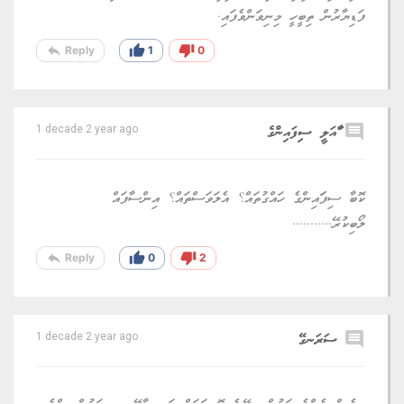
ފަޑިޔާރުން ތިބީހީ މިނިވަންވެފައި.
reply
thumb_up
thumb_down
Reply
1
0
comment
ަާއަލީ ސިފައިންގެ
1 decade 2 year ago
ކޮބާ ސިފަައިންގެ ހައްގުތައް؟ އެލަވަސްތައް؟ އިންސާފައް
ލޯބިކުރޭ...........
reply
thumb_up
thumb_down
Reply
0
2
comment
ސަރަނގޭ
1 decade 2 year ago