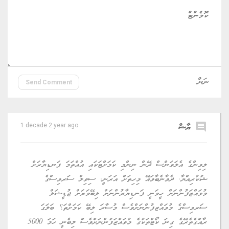
Send Comment
comment
ޔާޝް
1 decade 2 year ago
ލިވިންގެ އެލަވަންސް ދޭން ނިންމި ކަމަށްޓަކައި އުއްތަމަ ފަނޑިޔާރަށް
ޝުކުރިއްޔާ. ދެވާނެބާވައޭ މިހިތަށް އަރަނީ. ސިވިލް ސަރވިސްގެ
މުވައްޒަފުންނަށް ހީވަނީ ފަނޑިޔާރުންނަށް ލިބޭވަރަށް ޖުޑީޝަލް
ސަރވިސްގެ މުވައްޒފުންނަށްވެސް މުސާރަ ލިބޭ ކަމަށްތަ؟ ބަލަގަ
ރާއްގެތެރޭގެ ގިނަ ކޯޓްތަކުގެ މުވައްޒަފުންނަށްވެސް ލިބެނީ ހަމަ 5000