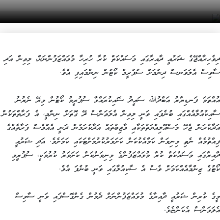
ދިވެހިރާއްޖޭގެ ޝަރުއީ ދާއިރާގައި މަސައްކަތް ކުރާ ހުރިހާ މުވައްޒަފުންނަށް، ލިވިން އަދި
ސާވިސް އެލަވަނސް ދިނުމަށް ސުޕުރީމް ކޯޓުން ނިންމައިފި އެވެ.
އުއްތަމަ ފަނޑިޔާރު އަބްދުﷲ ސައީދު ސޮއިކުރައްވާ ސުޕުރީމު ކޯޓުން މިރޭ ނެރުނު
ސާއިކުއުލާއެއްގައި ބުނެފައި ވަނީ ލިވިން އެލަވަންސް ދޭ ގޮތަށް ނިންމީ، އެ ފަރާތްތަކުން
އަދާކުރަން ޖެހޭ މަސްއޫލިއްޔަތުތަކާއި ވާޖިބުތައް އަދާކުރަމުން ދަނީ އެއްވެސް ފަރާތެއްގެ
ފިއްތުމެއް ނެތި މިނިވަން ކަމާއެކުކަން ކަށަވަރުކުރުމަށްޓަކައި ކަމަށެވެ. އަދި ޝަރުއީ
ދާއިރާގައި މަސައްކަތް ކުރާ މުވައްޒަފުންގެ މިނިވަންކަން ކަށަވަރު ކުރުމަކީ، ސުޕުރީމި
ކޯޓުގެ ޒިންމާއެއްކަމަށް ވެސް އެ ސާކިއުލާގައި ވަނީ ބުނެފަ އެވެ.
މީގެ ކުރިން ޝަރުއީ ދާއިރާގެ މުވައްޒަފުންނަށް ދެމުން ގެންގޮސްފައި ވަނީ ސާވިސް
އެލަވަންސް އެކަންޏެވެ.