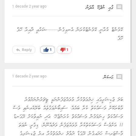
comment
ގުއި ނުދެކޭ އާދަނު
1 decade 2 year ago
ކޮމެންޓް ކުރާނީ ކޮމެންޓްކުރަން އެނގިގެން..........ޝަރުއީ ދާއިރާ ހޮޕް
ހޮޕް
reply
thumb_up
thumb_down
Reply
1
1
comment
ޙަސަން
1 decade 2 year ago
ބަލަ ޖުޑިޝަރީގައި ޚިދުމަތްކުރާ މުވައްޒަފުންނަކީ ޓީޗަރުންނަށްވުރެ
މާބުރަކޮށް މަސައްކަތް ކުރާ ބައެއް. ސައިބޯނެވަގުތެއް ބްރޭކެއނެތި ވެސް
މަސައްކަތް ގިނަކަމުން މަސައްކަތް ކުރަންޖެހޭ. އަދި ނުވިތާކަށް ރޭގަނޑު
11 އަށްވެސް މަސައްކަތްކުރާ މުވައްޒަފުން މަދެއްނޫން. ޑިގްރީ ނުވަތަ
މާސްޓަރސް ހަދައިގެން ރޭގަޑާ ދުވާލު ޚިދުމަތްކުރާ އިރު ޖުޑިޝަރީގެ