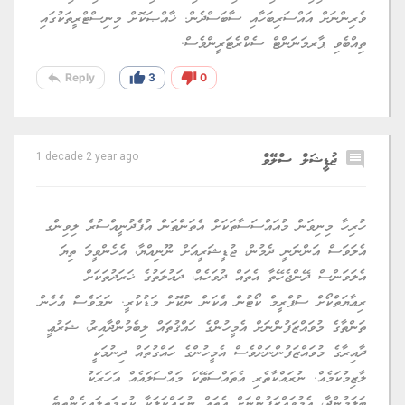
ވެރިންނަށް އައްސަރިބަހާއި ސާބަސްދެން. ޚާއްޞަކޮށް މިނިސްޓްރީތަކުގައި
ތިއްބެވި ޕާރމަނަންޓް ސެކްރެޓަރީންވެސް.
reply
thumb_up
thumb_down
Reply
3
0
comment
ޖުޑީޝަލް ސްލޭވް
1 decade 2 year ago
ހުރިހާ މިނިވަން މުއައްސަސާތަކަށް އެތަންތަން އުފެދުނީއްސުރެ ލިވިންގ
އެލަވަސް އަންނަނީ ދެމުން، ޖުޑީޝަރީއަށް ނޫނިއްޔާ، އެހެންވީމަ ތިޔަ
އެލަވަންސް ދޭންޖެހޭތާ އެތައް ދުވަހެއް، ދައުލަތުގެ ޚަރަދުތަކަށް
ރިޢާޔަތްކޯށް ސުޕްރީމް ކޯޓުން އެކަން ނުކޮށް މަޑުކުރީ. ނަމަވެސް އެހެން
ތަންތާގެ މުވައްޒަފުންނަށް އެމީހުންގެ ހައްޤުތައް ލިބެމުންދާއިރު، ޝަރުޢީ
ދާއިރާގެ މުވައްޒަފުންނަށްވެސް އެމީހުންގެ ހައްގުތައް ދިނުމަކީ
ލާޒިމުކަމެއް. ނުރައްކާތެރި އެތައްސަތޭކަ މައްސަލައެއް އަހަރަކު
ބަލަމުންދާ، އެމުވައްޒަފުންނަށް އެތައް ނުރައްކަލަކާ ކުރިމަތިލައިގެންތިބެ