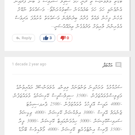
ބޮޑެތި އެލެވެންސް ތި ދެނީ ހަމަ ސިވިލް ސާރވިސް ގެ ބުނާ ފަދައިން
އެންމެނަކީ ހަމަ ހަމަ ބަޔެއްކަން ސާބިތުކުރަންތޯ.. މަސައްކަތް ނުކޮށް
އެހެން މީހުން ލައްވާ ގުދާރު ބިދެންދެން މަސައްކަތް ކުރުވާފަ އަދިވެސް
އެވެރިންނަ ލާރިތަށް މަދުވެގެން ތިޔައޮއްސަނީ...
reply
thumb_up
thumb_down
Reply
3
0
comment
އަޙްމަދު
1 decade 2 year ago
ސަރުކާރުގެ ވަރަށްގިނަ ތަންތަނަށް ލިވިންގ އެލަވަންސްދޭ ރައްޔިތުންގެ
މަޖިލީސް،މުވައްޒަފުން، -/3500 ސިވިލްސާވީސް ކޮމިޝަނުގެ މުވައްޒަފުން.
-/4000 ރައީސް އޮފީހުގެ މުވައްޒަފުން -/2500 ޕްރޕސިކިއުޓަ
ޖެނެރަލް އޮފީސް -/3000 އިލެކްޝަން ކޮމިޝަން -/4000 ޖިޑީޝަލް
ސަރވިސްކޮމިޝަން -/3000 ހިއުމަންރައިޓް ކޮމިޝަން -/3000 މީރާ
-/3500 ޕޮލިސް އިންޓެގުރެޓީ ކޮމިޝަން -/4000 މޯލްޑިވްސް ބޮރޯޑް