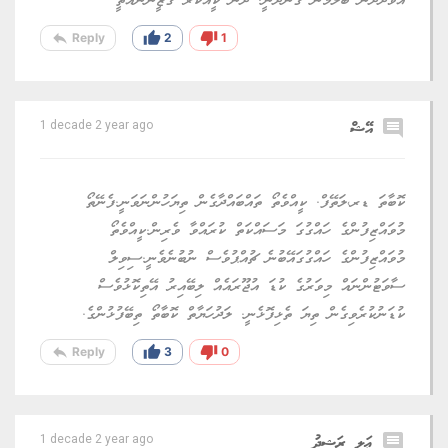
އެވަދުދުން ބަލަމުން ގެންދަނީ. ދެން ކީއްކުރާ ގާޒީންނެއްތީ
reply
thumb_up
thumb_down
Reply
2
1
comment
އޭޝް
1 decade 2 year ago
ކޮބާތަ ޑރ،ލަތޭފް. ކީއްވެތޯ ތައްބައްދާގެން ތިޔަހުންނަވަނީ.ފެނޭތޯ
މުވައްޒިފުންގެ ހައްގުގަ މަސައްކަތް ކުރައްވާ ވެރިން.ކީއްވެތޯ
މުވައްޒިފުންގެ ހައްގުގައޭބުނެ ޗުއްޕުވެސް ނުބުނެވެނީ.ސިވިލް
ސާވަޓުންނައް މިވަރުގެ ކުޑަ އުޖޫރައެއް ލިބޭއިރު އޭތިކޮޅުވެސް
ކުޑަނުކުރެވިގެން ތިޔަ ތެޅިފޮޅެނީ. ލަދުހަޔާތް ކޮބާތޯ ތިބޭފުޅުންގެ.
reply
thumb_up
thumb_down
Reply
3
0
comment
ޢަލީ ރަޝީދު
1 decade 2 year ago