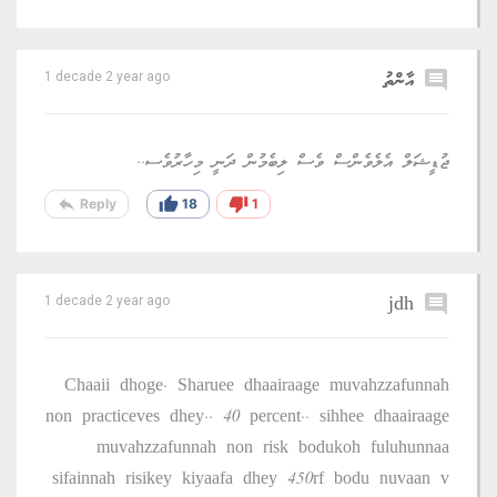
comment
އާންތު
1 decade 2 year ago
ޖުޑީޝަލް އެލެވެންސް ވެސް ލިބެމުން ދަނީ މިހާރުވެސ..
reply
thumb_up
thumb_down
Reply
18
1
jdh
comment
1 decade 2 year ago
Chaaii dhoge. Sharuee dhaairaage muvahzzafunnah
non practiceves dhey.. 40 percent.. sihhee dhaairaage
muvahzzafunnah non risk bodukoh fuluhunnaa
sifainnah risikey kiyaafa dhey 450rf bodu nuvaan v