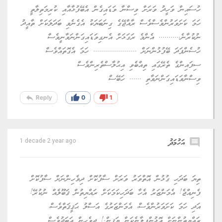
ހުސައިން ވަހީދު ވަރަށް ވިސްނާ ވަޑައިގެން އެބޭފުޅާއާއި ކުރިމަތިލާތީ
ހަމަ ކަށަވަރުންވެސްވެސް ރާއްޖޭގެ ގިނަބަޔަކު އެގެނެވި ބަދަލަކަށް ތާއީދު
ނުކުރާނެ........... އެންމެ ރަގަޅަށް އެނގިވަޑައިގަންނަވާނީވެސް
ހުސެންފަދަ ބޭފުޅުންނަށް ...................... ހަމަ އެގޮތައްވެސް
ސިފައިންގެ ތެރޭގައި ތިއްބެވި އިޙުލާސްތެރިންވެސް
ވިސްނާވަޑައިގަންނަވާތި ...... ހަބޭސް
reply
thumb_up
thumb_down
Reply
0
1
comment
އަހުމަދު
1 decade 2 year ago
ތިޔަ ބަދަހި ގުޅުން އޮތްވަރު ވަރަށް ސާފުކޮށް ދިވެހިންނަށް ސާފުކޮށް
ފެނިއްޖެ! އެމަންޒަރު އެހާ ބަދަހިކަމަކަށް ރައްޔިތުން ޤަބޫލެއް ނުކުރޭ!
އަދި ހަމަ ކަށަވަރުންވެސް، އެމަންޒަރުގެ އަސްލު ޙަޤީޤަތްވެސް،
ރައްޔިތުންނަށް އޮޅުންފިލާނެކަން ޔަޤީން.! ދިވެހިން އަބަދުވެސް