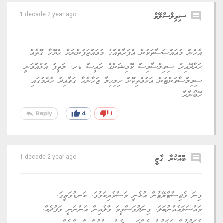
comment
ސިވިލްސްލޭވް
1 decade 2 year ago
އެހެން މުއައްސަސާތަކުން އެފަރާތެއްގެ މުވައްޒަފުންނަށް ހެޔޮހާ ގޮތެއް
ހަދާދޭއިރު ސިވިލްސާވިސް ކޮމިޝަންގެ ރައީސް ޑރ. ލަތީފު އުޅުއްވަނީ
ސިވިލްސާވަންޓުން އަޅުވެތިކޮށް ހިލިހިލާ ޖަހާނެހާ ގަވާއިދު ހެދުމުގައި
ހޭބޯނާރާ
reply
thumb_up
thumb_down
Reply
4
1
comment
ބޮއްކުރާ ގާޒީ
1 decade 2 year ago
ގިނަ މެޖިސްޓްރޭޓުން އުޅެނީ މަސްވެރިކަމުގަ. ކަނޑުމަތީގަ.
މައްސަލައެއްނުބަލަ. ގިނަދުވަސްވީމަ މާލެއިން އަންނަނީ ވަފުދެއް.