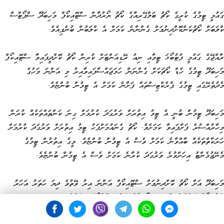
ގައުމީ ޓީމުގެ ކުރީގެ ކޯޗު ބަލްގޭރިއާގެ ކޯޗު ޔޯރުދާން ސްޓޮއިކޯފް މަހިބަދޫ ސްޕޯޓްސް
ކްލަބަށް ކޯޗުކަންކޮށްދިނުމަށް ގެންނާނެ ކަމަށް އެ ކްލަބުން ބުނެފިއެވެ.
ރާއްޖޭގެ ގައުމީ ފުޓުބޯޅަ ޓީމާއި ނިއު ރޭޑިއަންޓަށް ކުރިން ކޯޗު ކޮށްދީފައިވާ ސްޓޮއިކޯފް
މަހިބަދޫ ޓީމުގެ ހެޑް ކޯޗަކަށް ގެންނަން ހަމަޖައްސާފައިވާއިރު މި އަންނަ މަހުގެ
މެދުތެރޭގައި ޓީމުގެ ޕްރެކްޓިސްތައް ފަށާނެ ކަމަށް އެ ޓީމުން ބުންޏެވެ.
މަހިބަދޫ ޓީމުން ބުނީ އެ ޓީމު އިތުރަށް ވަރުގަދަ ކުރުމަށް ގިނަ ކަންތައްތަކެއް ކުރަން
މިހާރުއްސުރެ ފަށާފައިވާ ކަމަށެވެ. ކޯޗު ގެނައުމަށްފަހު ޓީމު އިތުރަށް ވަރުގަދަ ކުރުމަށް
ހަރަކާތްތަކެއް ބާއްވާނެ ކަމަށް ވެސް އެ ޓީމުން ބުންޏެވެ. މީގެ އިތުރުން ޓީމުގެ
މެނޭޖުމެންޓު އިހަށްވުރެ ވަރުގަދަ ކުރާނެ ކަމަށް ވެސް އެ ޓީމުން ބުންޏެވެ.
މަހިބަދޫ އަށް ކޯޗު ކޮށްދިނުމަށް ސްޓޮއިކޯފް އަންނަ އިރު ވޭތުވެ ދިޔަ ހަތަރު އަހަރު
އޭނާ ކޯޗު ކޮށްދެން ހުރީ އިތިއޯޕިއާގެ ގައުމީ ފުޓުބޯޅަ ޓީމަށެވެ.