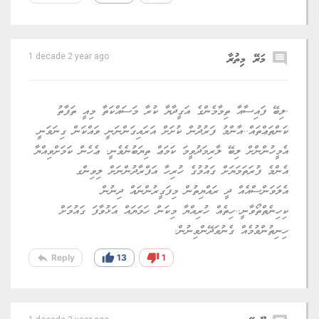
comment
މަރޭ މިތުރާ
1 decade 2 year ago
.ލިބޭ ފައިސާއާ ތިމާމެންގެ އަގީދާޔާ ކުރާ މަސައްކަތާ މިއީ ތަފާތު
ކަންތަޢްތައް..އާންމު ފަރުދުން ކުށަށް އަރައިގަންނަނީ ވައްކަން ގިނަވަނީ
އެމީހުންންށް ލިބޭ ލާރިމަދުވީމަ ކަމަޢް ތިޔަބުނެވެނީ. ޢެހެން ކަމަށްވިއްޔާ
އެންމެ ފުރަތަމަޔަށް ގައުމުގެ ހުރިހާ އަފްރާދުންނަށް ލިވިންގ
އެލަވަންސްއެއް ދީ ރައްޔިތުން މިފަގީރުންނައް ދިނުން
ކިހިނެތްތޯވާނީ..ހިތެއް ހުރިއްޔާ މިކަން ހަމަޔައް އަޅުވާފަ ގައުމަށް
ހިނިތުންވުމެއް ގެނުވަދޭންވިނުން.
reply
thumb_up
thumb_down
Reply
13
1