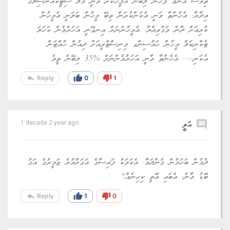
ތިވެސް އެންމެ ފަހުން ލިބޭނެ އޮފީހަކަށް ވަނީ މާލޭ ސިޓީކައުންސިލްގެ
އިދާރާ. އެހެންތާ ވަނީ އެކަންކުރަން ތިބޭ މީހުން ބަލަނީ އެމީހުން
ކުރިއަށް ދާނެ މަގުވިއްޔާ. އެމީހުންނަށް އިނގޭނީ އަހަރުމެން ކަހަލަ
ޓެކްނިކަލް މީހުން ހައުސިންގ މިނިސްޓްރީއަށް ދިއުން ހުއްޓަން
އެކަނި..... އެހެންތާ ވާނީ އަހަރުމެންނަށް %35 ލިބޭނެ ތީވެ
reply
thumb_up
thumb_down
Reply
0
1
comment
އަލީ
1 decade 2 year ago
ދެމުން ބަހަމުން ގެންދަވާ. އެކަމަކު ފައިސާގެ އަގަށްވުރެ ޒަމީރުގެ އަގު
ބޮޑު ވާނެ. އެބައި އޮތީ ކިހިނެއް؟
reply
thumb_up
thumb_down
Reply
1
0