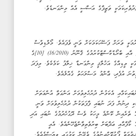
ެދުވެރިކަމަކީ ވަޒީފާގެ އަސާސީ އެއް މިންގަނޑެވެ.
ުމަކީ ވަރަށް ފަސޭހަކަމަކަށް ވަނީ ވެފައެވެ. މޯލްޑިވްސް
މީޑިއާ ކައުންސިލުގެ ޤާނޫނު (15/2008) [8] އާއި ބްރޯޑްކާސްޓްކުރުމުގެ ޤާނޫނު (16/2010) [10]ގެ
މަކީ މީޑިއާގެ އަޚުލާޤީ މިންގަނޑާ ޚިލާފު ކަމެކެވެ. މިފަދަ
ތުނަ އުފެދި، ޢާންމު މަޞްލަޙަތު ގެއްލެއެވެ.
ބައިކަމާއި އެކަމުން ދުރުހެލިވުމަށް އަންގަވާ އުންމަތަށް
ެކި ދިނުން ފަދަ ނުބައި ފާފަތަކުން ދުރުހެލިވުމަށް ވަނީ
ގެ ތެރެއިން ކޮންމެ މީހަކު ވެސް ދޮގުހެދުމުގެ ނުބައި އަދި
 ކޯފާއާއި ޢަޛާބަށް ބިރުވެތިވާންޖެހޭނެއެވެ. އެއީ
ިދުމަތް ފޯރުކޮށްދިނުމުގެ ތެރޭން ކަމުގައި ވިޔަސްމެއެވެ.