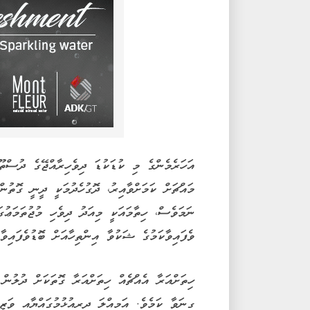
އަހަރެމެންގެ މި ކުޑަކުޑަ ދިވެހިރާއްޖޭގެ ދުސްތޫ
މައްޗަށް ކަމަށްވާއިރު، ދޮގުހެދުމަކީ ދީނީ ގޮތުން
ނަމަވެސް، ހިތާމައަކީ މިއަދު ދިވެހި މުޖުތަމަޢުގައ
ވެފައިވާކަމުގެ ޝަކުވާ އިންތިހާއަށް ބޮޑުވެފައިވާކ
ހިތަށްއަރާ އެއްޗެއް ހިތަށްއަރާ ގޮތަކަށް ދުލުން
ގިނަވާ ކަމެވެ. އަމިއްލަ ދިރިއުޅުމުގައްޔާއި ވަޒ