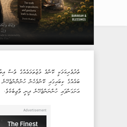
ތެދުވެރިކަމަކީ ކޮންމެ މުޖުތަމަޢެއްގެ ވެސް އިތުބ
ބައެއްގެ ކިބައިގައި ކޮންމެހެން ހުންނާންޖެހޭނެ 
އަށަގަންފައި ހުންނަންޖެހޭނެ ދީނީ ވާޖިބެކެވެ.