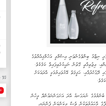
ޚ
ޢ
ކ
ޤ
ރީ ނިޒާމު ބިނާވެގެންވަނީ އިސްލާމީ އަޚުލާޤިއްޔާތުގެ
ނާއި، އިޖުތިމާޢީ ގޮތުން ނަހީކުރެވިފައިވާ ކަމެކެވެ.
ި ދޮގުހެދުމާއި، ޙަޤީޤަތް އޮޅުވައިލުމަކީ އާދައަކަށް
ގުޅޭ ޓ
ަމެވެ.
މަ
 ބުނެލުމުގެ ނުރަގަނޅު އާދަ އަށަގަންނަމުންދާ މީހުން
ީފާގެ މާޙައުލުތަކުން ވެސް މިކަންކަން ފެންނަނީ