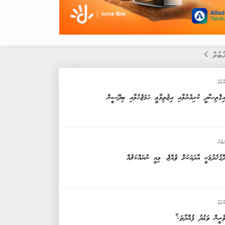
ަބަރު
ޮލަމް
ިޤްތިޞާދީ ކުރިއެރުމާއި އިޖުތިމާޢީ ހަމަޖެހުމާއި ބިދޭސީން
ަބަރު
ޮގުހެދުމަކީ އާދައަކަށް ވެއްޖެ، މިއީ ނުރައްކަލެއް
ޮލަމް
ެރީން ވަޢުދު ފުއްދާތަ؟