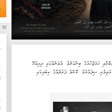
ގުޅޭ ޚ
ކ
އ
ާރާއި ހަމަޖެހުމުގެ ބިންގަލެވެ. އެތަނެއްގައި ދިރިއުޅޭ
ޚ
މަތިވެރި ސިފައެކެވެ. ކޮންމެ ފަރުދެއްގެ ކިބައިގައި
ދ
ކ
ވ