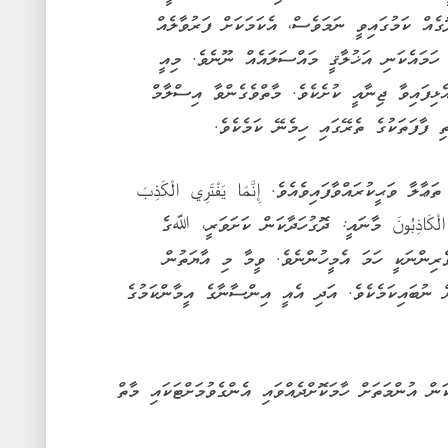
ެއް ކަމުގައިވީ ނަމަވެސް، އެކަމަކަށް ފަރުވާލެއް
ީ ހަމައެކަނި އަޚުލާޤީ މައްސަލައެއް ނޫނެވެ. މިއީ
ޅިފައިވާ ޖިނާއީ ކުށެކެވެ. މާތްވެގެންވާ އިސްލާމް
ި ފާފަތަކުގެ ތެރޭގައި ހިމެނޭ ކަމެކެވެ.
ަތުގައި ﷲ ތަޢާލާ ވަޙީކުރައްވާފައިވެއެވެ. إِنَّمَا يَفْتَرِي الْكَذِبَ
كَ هُمُ الْكَاذِبُونَ މާނައީ: ދޮގުހަދާކަން ކަށަވަރީ، ﷲގެ
ެރިންނަކީ ހަމަ އެމީހުންނެވެ. ވީމާ މި އާޔަތުން
 ނުބައިކަމެކެވެ. އަދި އެއީ އިންސާނާގެ އީމާންކަމުގެ
ަން އުންމަތަށް ހާމަކޮށްދެއްވައި އެންގެވުމަށްޓަކައި މާތް