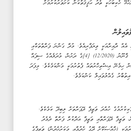
 ކޯޓަށް ހުށަހެޅޭ ހެކިބަހަކީ ތެދު ޙަޤީޤަތްކަން ކަށަވަރުކުރުމަށް
ވައިލުން
 އެއް ދާއިރާއަކީ ވިޔަފާރިއެވެ. މުދާ ގަންނަ ފަރާތްތަކާއި
ޚިދުމަތް ލިބިގަންނަ ފަރާތްތައް ޙިމާޔަތްކުރުމުގެ ޤާނޫނު (12/2020) [4]ގެ ދަށުން، މުދަލެއްގެ ސިފައާ
ން ހިމެނޭ އިޝްތިހާރުތައް ފެތުރުމަކީ މަނާކަމެކެވެ. މިފަދަ
ިތުބާރު ގެއްލުވައިލާ ކަންކަމެވެ.
ކިކުރުމުގެ ހުއްދަ ވަޒީފާ ދޭފަރާތަށް ލިބިދޭ ކަމެކެވެ.
ނޫނު (2/2008) [12]ގެ ދަށުން، ވަޒީފާ ދޭފަރާތާއި ވަޒީފާ އަދާކުރާ ފަރާތާ ދެމެދު
ުމަކީ (ޚާއްޞަކޮށް ދޮގު ހެދުމާއި މަކަރުހެދުން) ވަޒީފާގެ