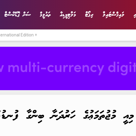
ި
ލައިފްސްޓައިލް
ރިޕޯޓް
މަލްޓިމީޑިއާ
ތައުލީމް
ސަން ޕޮޑްކާސްޓް
ternational Edition +
ނިޔެ
ވާހަކަ
ވިޔަފާރި
ލައިފްސްޓައިލް
 މިއީ މުޖުތަމަޢުގެ ހަރުދަނާ ބިންގާ ފުނޑުފ