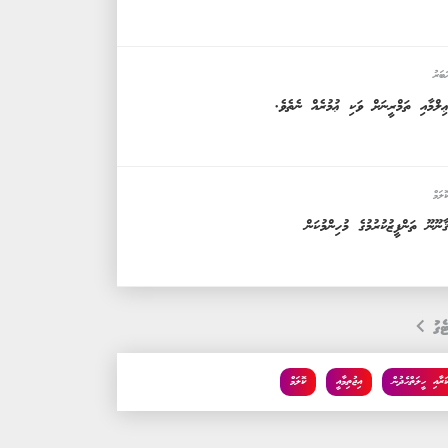
ަބަރު
ިލްމާއި ތަމްރީނަށް ވަކި ޢުމުރެއް ނެތެވެ.
ޮލަމް
ާނޫނޫ ތަންފީޒުކުރުމުގެ މުހިންމުކަން
ެގު
ކަރާއި ހީލަތްހެދުން
އިޖުތިމާއީ
ކޮލަމް