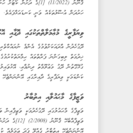
ޤާނޫނު (11/2022) [1]ގެ ދަށުން
ހަރުދަނާ އުސޫލުތަކެއް ވަނީ ކަނޑައަޅާފައެވެ.
ވިޔަފާރީގެ މުޢާމަލާތްތަކުގައި ދޮގާއި އޮޅު
ދޮގުހެދުން އާދައަކަށްވުމުގެ އެންމެ ނުރައްކާތެރި
ގުޅޭގޮތުން ދޮގު މަޢުލޫމާތު ދިނުމާއި، އޮޅުވައިލު
ކަންކަމަކީ ވިޔަފާރީގެ ދާއިރާގައި އޮންނަންޖެހޭ އ
ވަޒީފާގެ މާޙައުލާއި އިތުބާރު
ވަޒީފާގެ މާޙައުލުގައި ދޮގުހެދުމަކީ ވަޒީފާއިން ވަ
ވަޒީފާއާބެހޭ ޤާ
އޮންނަންޖެހޭ އިތުބާރު ގެއްލޭ ފަދަ ޢަމަލެއް ކުރ