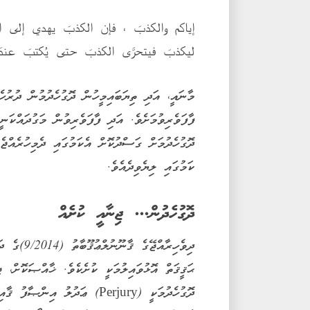
إياكم والكذبَ ، فإن الكذبَ يهدي إلى الف
ليكذبَ فيتحرَّى الكذبَ حتى يُكتبَ عندَ اللهِ
މާނައީ، އަދި ތިޔަބައިމީހުން ދޮގުހެދުމުން ދުރުހެ
ފާފަވެރިވުމަށެވެ. އަދި ފާފަވެރިވުން މަގުދައްކަނ
ދޮގުހެދުމަށް ގަސްދުކޮށް އެކަމުގައި ދެމިހުރެއްޖ
ކަމުގައި ލިޔެވިދެއެވެ.
ދޮގުހެދުން... ޖިނާއީ ކުށެއް
ދިވެހިރާއް
ޙަޤީޤަތް އޮޅުވައިލުމަކީ ކުށެކެވެ. ޚާއްޞަކޮށް، 
ދޮގުހެދުމަކީ (Perjury) ޢަދުލު 