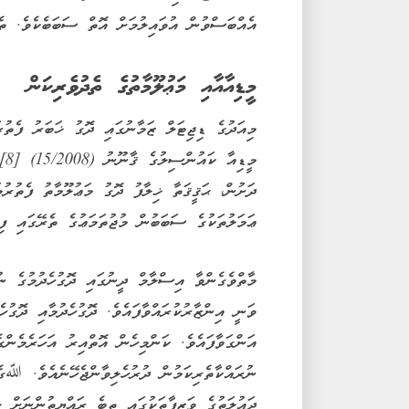
އެއްބަސްވުން އުވައިލުމަށް އޮތް ސަބަބެކެވެ. ތ
މީޑިއާއާއި މަޢުލޫމާތުގެ ތެދުވެރިކަން
މިއަދުގެ ޑިޖިޓަލް ޒަމާނުގައި ދޮގު ޚަބަރު ފެތުރ
ދަށުން، ޙަޤީޤަތާ ޚިލާފު ދޮގު މަޢުލޫމާތު ފެތުރު
ޢަމަލުތަކުގެ ސަބަބުން މުޖުތަމަޢުގެ ތެރޭގައި ފި
މާތްވެގެންވާ އިސްލާމް ދީނުގައި ދޮގުހެދުމުގެ ނު
ވަނީ އިންޒާރުކުރައްވާފައެވެ. ދޮގުހެދުމާއި ދޮގުހ
އަންގަވާފައެވެ. ކަންމިހެން އޮތްއިރު އަހަރެމެން
ނުރައްކާތެރިކަމުން ދުރުހެލިވާންޖެހޭނެއެވެ. ﷲގެ
ދައުލަތުގެ ވަޒީފާތަކުގައި ތިބެ ރައްޔިތުންނަށް ޚ