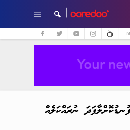
In
ދީން
ކޮލަމް
މަލްޓިމީޑިއާ
ުނޑުކޮށްލާފަދަ ނުރައްކަލެއް