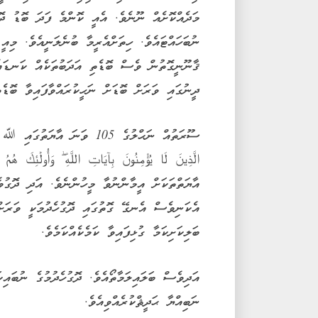
މަދެއްކޮށެއް ނޫނެވެ. އެއީ ކޮންމެ ފަދަ ބޮޑު ދޮގ
ނުބަހައްޓައެވެ. ހިތަށްއެރީމާ ބުނެލަނީއެވެ. މިއ
ޤާނޫނީގޮތުން ވެސް ބޮޑެތި އަދަބުތަކެއް ކަނޑައެ
ދީނުގައި ވަރަށް ބޮޑަށް ނަހީކުރައްވާފައިވާ ބޮޑެތ
ސޫރަތުއް ނަޙްލުގެ 105 ވަނަ އާޔ
الَّذِينَ لَا يُؤْمِنُونَ بِآيَاتِ اللَّهِ ۖ وَأُولَٰئِ
އާޔަތްތަކަށް އީމާންނުވާ މީހުންނެވެ. އަދި ދޮގުވ
އެކަނިވެސް އެނގޭ ގޮތުގައި ދޮގުހެދުމަކީ ވަރަށް
ބަލިކަށިކަމާ ގުޅިފައިވާ ކަމެކެއްކަމެވެ.
އަދިވެސް ބަލައިލަމާތޯއެވެ. ދޮގުހެދުމުގެ ނުބައިކ
ނަބިއްޔާ ޙަދީޘްކުރެއްވިއެވެ.