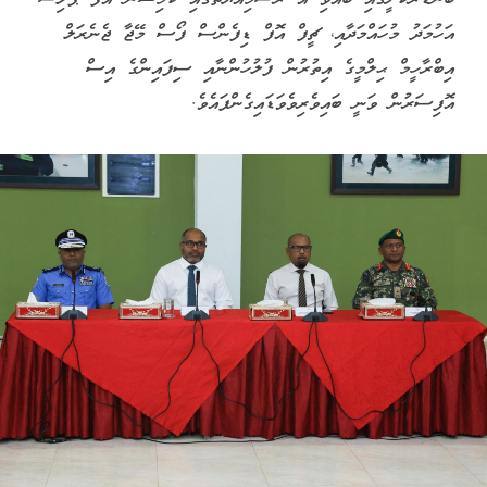
އަހުމަދު މުހައްމަދާއި، ޗީފް އޮފް ޑިފެންސް ފޯސް މޭޖާ ޖެނެރަލް
އިބްރާހީމް ޙިލްމީގެ އިތުރުން ފުލުހުންނާއި ސިފައިންގެ އިސް
އޮފިސަރުން ވަނީ ބައިވެރިވެވަޑައިގެންފައެވެ.