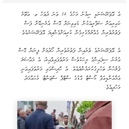
އެ އޮޕަރޭޝަނަކީ ނިމުނު މަހުގެ 14 ވަނަ ދުވަހު ވ. އަތޮޅު
ކައިރިއަށް ސަފާރީއަކުން ޑައިވިނަށް ގޮސް އުޅެނިކޮށް ފަސް
ފަތުރުވެރިން ގެއްލުމާގުޅިގެން ކުރިއަށްގެންދިޔަ އޮޕަރޭޝަނެކެވެ.
އެ އޮޕަރޭޝަނުގެ ތެރެއިން ފަތުރުވެރިން ހޯދުމަށް ފީނަން ގޮސް
އުޅުނު ސިފައިންގެ މީހަކުވެސް މަރުވެފައިވާއިރު، އެ މައްސަލަ
ފުލުހުން ތަހުގީގުކުރަމުންދެއެވެ. އެ ހާދިސާގައި މަރުވެފައިވަނީ
އެމްއެންޑީއެފް ކޯސްޓް ގާޑުގެ ސްޓާފް ސާޖަންޓް، މުޙައްމަދު
މަހުދީއެވެ.