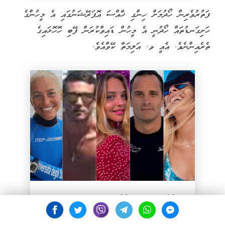
ފަތުރުވެރިން ހޯދުމަށް ހިންގި ޚާއްސަ އޮޕަރޭޝަނުގައި އެ މީހުންގެ
ހަށިގަނޑުތައް ހޯދުނީ އެ މީހުން ޑައިވްކުރަން ފޭބި ހޮހޮޅައިގެ
ތެރެއިންނެވެ. އެއީ ވ. އަލިމަތާ ކޭވްއެވެ.
ގެއްލުނު އިޓަލީ 4 ފަތުރުވެރިން ހޮހޮޅަ ތެރެއިން ފެނިއްޖެ
އިތުރަށް ވިދާޅުވުމަށް