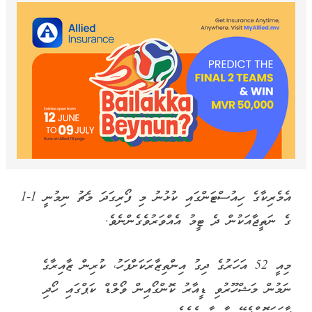
އެމެރިކާގެ ހިއުސްޓަންގައި ކުޅުނު މި ފޯރިގަދަ މެޗު ނިމުނީ 1-1
ގެ ނަތީޖާއަކުން ދެ ޓީމު އެއްވަރުވެގެންނެވެ.
މިއީ 52 އަހަރުގެ ދިގު އިންތިޒާރަކަށްފަހު، ކުރިން ޒާއިރާގެ
ނަމުން މަޝްހޫރުވި ޑީއާރު ކޮންގޯއިން ވޯލްޑް ކަޕްގައި ހޯދި