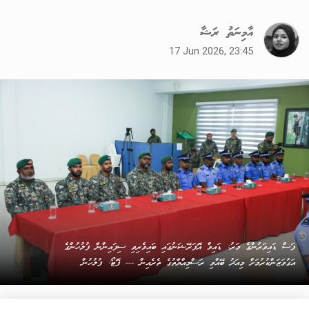
އާމިނަތު ރަޝާ
17 Jun 2026, 23:45
ފަސް ޑައިވަރުންގެ މަރު: ޑައިވް އޮޕަރޭޝަނުގައި ބައިވެރިވި ސިފައިންނާ ފުލުހުންގެ
އަގުވަޒަންކުރުމަށް މިއަދު ބޭއްވި ރަސްމިއްޔާތުގެ ތެރެއިން --- ފޮޓޯ: ފުލުހުން