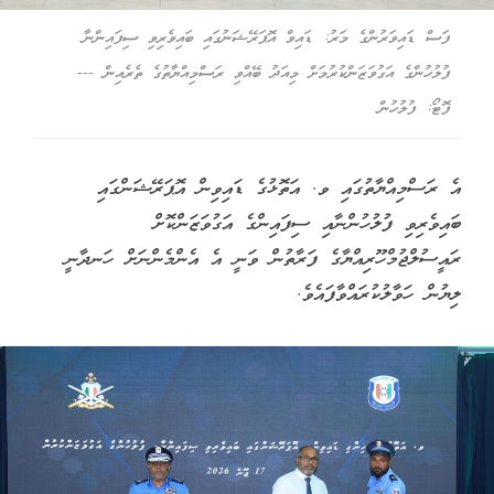
ފަސް ޑައިވަރުންގެ މަރު: ޑައިވް އޮޕަރޭޝަނުގައި ބައިވެރިވި ސިފައިންނާ
ފުލުހުންގެ އަގުވަޒަންކުރުމަށް މިއަދު ބޭއްވި ރަސްމިއްޔާތުގެ ތެރެއިން ---
ފޮޓޯ: ފުލުހުން
އެ ރަސްމިއްޔާތުގައި ވ. އަތޮޅުގެ ޑައިވިން އޮޕަރޭޝަންގައި
ބައިވެރިވި ފުލުހުންނާއި ސިފައިންގެ އަގުވަޒަންކޮށް
ރައީސުލްޖުމްހޫރިއްޔާގެ ފަރާތުން ވަނީ އެ އެންމެންނަށް ހަނދާނީ
ލިޔުން ހަވާލުކުރައްވާފައެވެ.