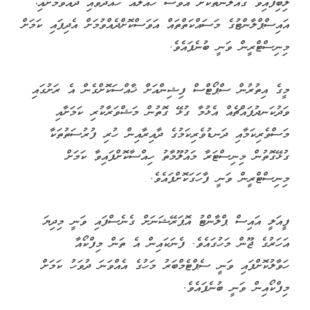
ލިބިފައިވާ ގެއްލުންތަކަށް އަވަސް ހައްލެއް ހޯއްދަވައި ދެއްވުމަށާއި،
އައިސްޕްލާންޓުގެ މަސައްކަތްތައް އަވަސްކޮށްދެއްވުމަށް އެދިފައި ކަމަށް
މިނިސްޓްރީން ވަނީ ބުނެފައެވެ.
މީގެ އިތުރުން ސްޕޯޓްސް ފިޝިންއަށް ޚާއްސަކޮށްގެން އެ ރަށުގައި
ވަދުކަނދުފައްޗެއް އެޅުމާ ގުޅޭ ގޮތުން މަޝްވަރާކުރި ކަމަށާއި
މަސްވެރިކަމާއި ދަނޑުވެރިކަމުގެ ދާއިރާއިން ހުރި ފުރުސަތުތަކާ
ގުޅޭގޮތުން މިނިސްޓަރާ މައުލޫމާތު ހިއްސާކޮށްފައިވާ ކަމަށް
މިނިސްޓްރީން ވަނީ ފާހަގަކޮށްފައެވެ.
ފީއަލީ އައިސް ޕްލާންޓު އޮޕަރޭޝަނަށް ގެނެސްފައި ވަނީ މިދިޔަ
އަހަރުގެ ޖޫން މަހުގައެވެ. ފެނަކައިން އެ ތަން މިފްކޯއާ
ހަވާލުކޮށްފައި ވަނީ ސެޕްޓެމްބަރު މަހުގެ އެއްވަނަ ދުވަހު ކަމަށް
މިފްކޯއިން ވަނީ ބުނެފައެވެ.