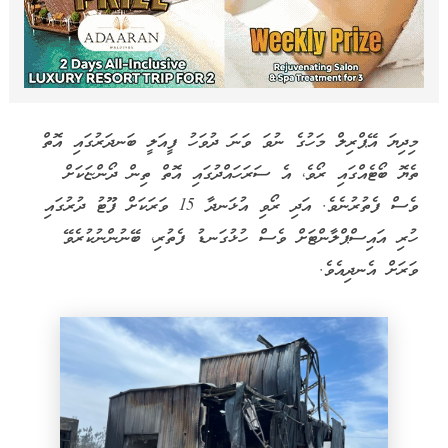
މިދިޔަ އޭޕްރިލް މަހުގެ ނުވަ ވަނަ ދުވަހު ފީއަލީ ބަނދަރުގައި އޮތް
ތެޔޮ ބޯޓެއްގައި ރޯވެ، އެ ސަރަހައްދުގައި އޮތް ތިން ދޯންޏަކަށް
ވެސް ފެތުރުނެވެ. އަދި ރޯވި އުޅަނދާ 15 ވަރަކަށް ފޫޓު ދުރުގައި
ހުރި އައިސްޕްލާންޓަށް ވެސް ހުޅުގަނޑު ފެތުރި، ބޭނުންނުކުރެވޭ
ވަރަށް އެނދިއެވެ.