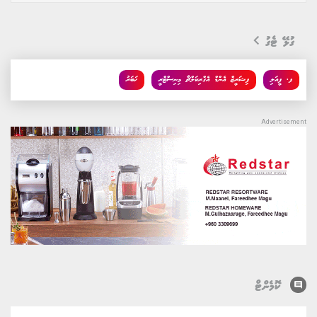
ގުޅޭ ޓެގު
ފ. ފީއަލި
ފިޝަރީޒް އެންޑް އެގްރިކަލްޗާ މިނިސްޓްރީ
ޚަބަރު
comment
ކޮމެންޓް