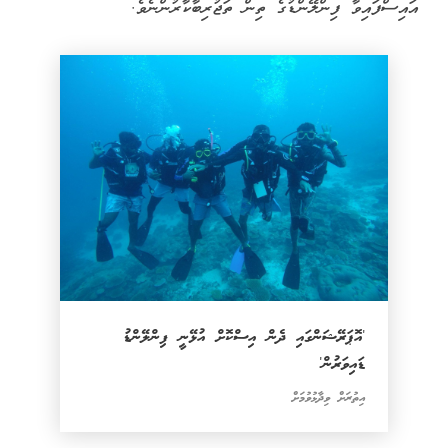
އައިސްފައިވާ ފިންލޭންޑުގެ ތިން ތަޖުރިބާކާރުންނެވެ.
'އޮޕަރޭޝަންގައި ދެން އިސްކޮށް އުޅޭނީ ފިންލޭންޑު
ޑައިވަރުން'
އިތުރަށް ވިދާޅުވުމަށް