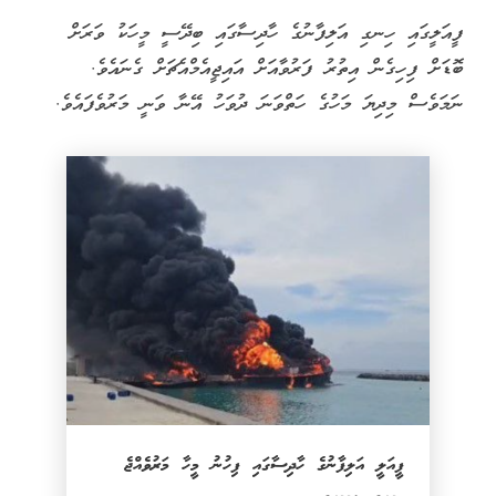
ފީއަލީގައި ހިނގި އަލިފާނުގެ ހާދިސާގައި ބިދޭސީ މީހަކު ވަރަށް
ބޮޑަށް ފިހިގެން އިތުރު ފަރުވާއަށް އައިޖީއެމްއެޗަށް ގެނައެވެ.
ނަމަވެސް މިދިޔަ މަހުގެ ހަތްވަނަ ދުވަހު އޭނާ ވަނީ މަރުވެފައެވެ.
ފީއަލީ އަލިފާނުގެ ހާދިސާގައި ފިހުނު މީހާ މަރުވެއްޖެ