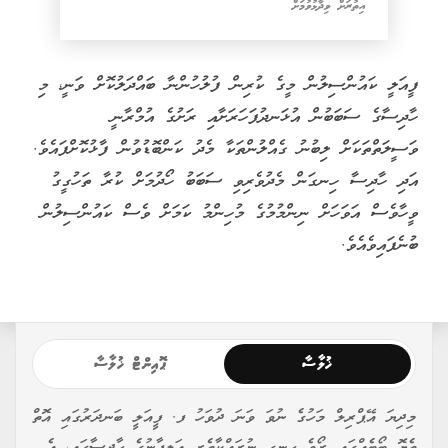
އިތުރަށް ވިދާޅުވުމަށް
ފީއަލީ ކައުންސިލުން މީގެ ކުރިން ފުލުހުންނާ ބައްދަލުކޮށް ވަނީ، މި
ހާދިސާގެ ސަބަބުން އުޅަނދުފަހަރަށާއި ރަށުގެ އުމްރާނީ
ވަސީލަތްތަކަށް ލިބުނު ގެއްލުންތަކާ މެދު ކަންބޮޑުވުން ފާޅުކޮށްފައެވެ.
އަދި ހާދިސާ ހިނގަން މެދުވެރިވި ސަބަބު ހޯދުމަށް ކުރާ ތަހުގީގު
ވީހާވެސް އަވަހަށް ނިންމުމުގެ މުހިންމު ކަމަށް ވެސް ކައުންސިލުން
ބުނެފައިވެއެވެ.
ޚުލާސާ
ޕޮއިންޓް ޚުލާސާ
މިދިޔަ އޭޕްރިލް މަހުގެ ނުވަ ވަނަ ދުވަހު ފ. ފީއަލީ ބަނދަރުގައި އޮތް
ތެޔޮ ބޯޓެއްގައި ރޯވެ ހިނގި ނުރައްކާތެރި އަލިފާނުގެ ހާދިސާގައި، އެ