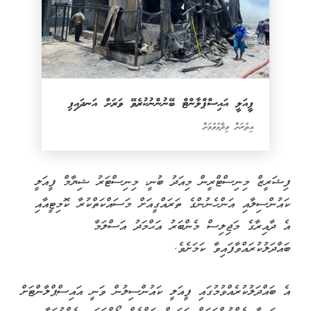
ފީއަލީ އައިސްޕްލާންޓް ބޭނުންނުކުރެވޭ ވަރަށް އަނދައިފި
އިތުރަށް ވިދާޅުވުމަށް
ފިޝަރީޒް މިނިސްޓްރީން މިއަދު ބުނީ، މިނިސްޓަރު ޝިޔާމް ފީއަލީ
ކައުންސިލާއި އަންހެނުންގެ ތަރައްގީއަށް މަސައްކަތްކުރާ ކޮމިޓީއާއި
އެ ދާއިރާގެ މަޖިލިސް މެންބަރު އަޙްމަދު އަސްލަމާ
ބައްދަލުކުރައްވާފައިވާ ކަމަށެވެ.
އެ ބައްދަލުކުރެއްވުމުގައި ފީއަލީ ކައުންސިލުން ވަނީ އައިސްޕްލާންޓަށް