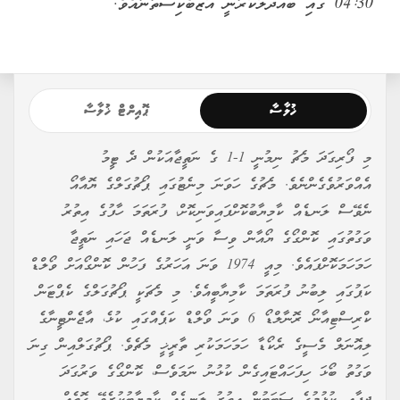
04:30 ގައި ބައްދަލުކުރާނީ އުޒްބެކިސްތާނާއެވެ.
ޚުލާސާ
ޕޮއިންޓް ޚުލާސާ
މި ފޯރިގަދަ މެޗު ނިމުނީ 1-1 ގެ ނަތީޖާއަކުން ދެ ޓީމު
އެއްވަރުވެގެންނެވެ. މެޗުގެ ހަވަނަ މިނެޓުގައި ޕޯޗުގަލްގެ ޔޮއާއޯ
ނެވޭސް ލަނޑެއް ކާމިޔާބުކޮށްފައިވަނިކޮށް، ފުރަތަމަ ހާފުގެ އިތުރު
ވަގުތުގައި ކޮންގޯގެ ޔޯއާން ވިސާ ވަނީ ލަނޑެއް ޖަހައި ނަތީޖާ
ހަމަހަމަކޮށްފައެވެ. މިއީ 1974 ވަނަ އަހަރުގެ ފަހުން ކޮންގޯއަށް ވޯލްޑް
ކަޕުގައި ލިބުނު ފުރަތަމަ ކާމިޔާބީއެވެ. މި މެޗަކީ ޕޯޗުގަލްގެ ކެޕްޓަން
ކްރިސްޓިއާނޯ ރޮނާލްޑޯ 6 ވަނަ ވޯލްޑް ކަޕެއްގައި ކުޅެ، އާޖެންޓީނާގެ
ލިއޮނަލް މެސީގެ ރެކޯޑާ ހަމަހަމަކުރި ތާރީޚީ މެޗެވެ. ޕޯޗުގަލްއިން ގިނަ
ވަގުތު ބޯޅަ ހިފަހައްޓައިގެން ކުޅުނު ނަމަވެސް، ކޮންގޯގެ ވަރުގަދަ
ދިފާޢީ ކުޅުމުގެ ސަބަބުން އިތުރު ލަނޑެއް ކާމިޔާބުކުރެވޭ ގޮތެއް