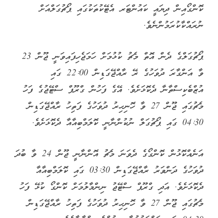
ކޮންގޯއިން ދިޔައީ ކައުންޓަރ އެޓޭކުތަކުގައި ޕޯޗުގަލްއަށް
ނުރައްކާކުރަމުންނެވެ.
ޕޯޗުގަލްގެ ދެން އޮތް މެޗު ކުޅުމަށް ހަމަޖެހިފައިވަނީ ޖޫން 23
ވާ އަންގާރަ ދުވަހުގެ ރޭ ރާއްޖޭގަޑިން 22:00 ގައި
އުޒްބެކިސްތާނާ ދެކޮޅަށެވެ. އޭގެ ފަހުން ގްރޫޕް ސްޓޭޖުގެ ފަހު
މެޗުގައި ޖޫން 27 ވާ ހޮނިހިރު ދުވަހުގެ ފަތިހު ރާއްޖޭގަޑިން
04:30 ގައި ޕޯޗުގަލް ނުކުންނާނީ ކޮލަމްބިއާއާ ދެކޮޅަށެވެ.
އަނެއްކޮޅުން ކޮންގޯގެ ދެވަނަ މެޗު އޮންނާނީ ޖޫން 24 ވާ ބުދަ
ދުވަހުގެ ދަންވަރު ރާއްޖޭގަޑިން 03:30 ގައި ކޮލަމްބިއާއާ
ދެކޮޅަށެވެ. އަދި ގްރޫޕް ސްޓޭޖު ނިންމާލުމަށް ކޮންގޯ ކުޅޭ ފަހު
މެޗުގައި ޖޫން 27 ވާ ހޮނިހިރު ދުވަހުގެ ފަތިހު ރާއްޖޭގަޑިން