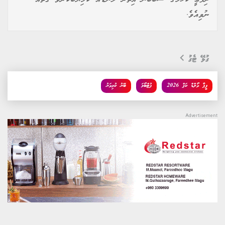
ނުވިއެވެ.
ގުޅޭ ޓެގު
ފީފާ ވޯލްޑް ކަޕް 2026
ފުޓްބޯޅަ
ބޭރު ކުޅިވަރު