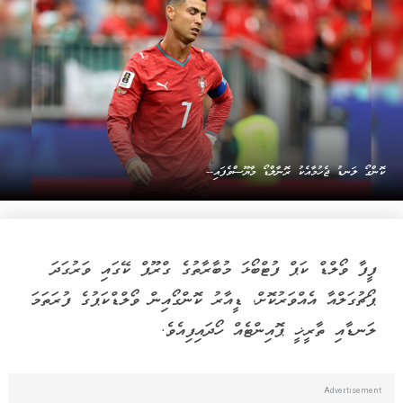
ކޮންގޯ ލަނޑު ޖެހުމާއެކު ރޮނާލްޑޯ މާޔޫސްވެފައި--
ފީފާ ވޯލްޑް ކަޕް ފުޓްބޯޅަ މުބާރާތުގެ ގްރޫޕް ކޭގައި ވަރުގަދަ
ޕޯޗުގަލްއާ އެއްވަރުކޮށް، ޑީއާރު ކޮންގޯއިން ވޯލްޑްކަޕުގެ ފުރަތަމަ
ލަނޑާއި ތާރީޚީ ޕޮއިންޓެއް ހޯދައިފިއެވެ.