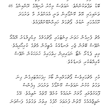
ބޮޑު ތަފާތަކުންނެވެ. ނަމަވެސް މިހާރު ދުނިޔޭގެ ރޭންކިންގެ 46
ވަނައިގައި އޮތް ކޮންގޯއިން ވަނީ އެއަށްވުރެ މާ ވަރުގަދަ
ރޫހެއްގައި ނުކުމެ، ޕޯޗުގަލް ހައިރާންކޮށްލާފައެވެ.
މެޗު ފެށިގެން ހަވަނަ މިނެޓުގައި ޕޯޗުގަލްގެ މިޑްފީލްޑަރު ޔޮއާއޯ
ނެވޭސް ބޮލުން ޖެހި ލަނޑާއެކު އެޓީމުން މެޗުގެ ކުރިހޯދިއެވެ.
މިއީ ޕެޑްރޯ ނެޓޯ ނަގައިދިން ހިތްގައިމު ހުރަހަކުން ނެވޭސް
ކާމިޔާބުކުރި ލަނޑެކެވެ.
މުޅި މެޗުގައިވެސް ޕޯޗުގަލްއިން ބޯޅަ ހިފަހައްޓައިގެން ގިނަ
ވަގުތު ކުޅުނު ނަމަވެސް، ކޮންގޯގެ ވަރުގަދަ ޑިފެންސް
ފޫއަޅުވާލައި ގޯލަށް ނުރައްކާ ކުރެވޭ ގޮތެއް ނުވިއެވެ. އޭގެ
ނަތީޖާއެއްގެ ގޮތުން ފުރަތަމަ ހާފުގެ އިތުރު ވަގުތުގެ ފަސްވަނަ