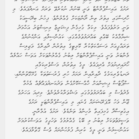
ރަށުގެ އައިސްޕްލާންޓް ވަނީ ބޭނުން ނުކުރެވޭ ވަރަށް އަނދާފައެވެ. މި
ހާދިސާގައި އިތުރު ތިން ދޯންޏަކަށް ގެއްލުންވެ، ފިހުނު ބިދޭސީއަކު
ވަނީ މަރުވެފައެވެ. މިކަމާ ގުޅިގެން ފިޝަރީޒް މިނިސްޓަރު އަޙްމަދު
ޝިޔާމާއެކު ބޭއްވި ބައްދަލުވުމެއްގައި، ކައުންސިލާއި އަންހެނުންގެ
ތަރައްގީއަށް މަސައްކަތްކުރާ ކޮމިޓީގެ އިތުރުން ދާއިރާގެ މަޖިލިސް
މެންބަރު ވަނީ އައިސްޕްލާންޓަށް ލިބުނު ގެއްލުންތަކަށް އަވަސް ހައްލެއް
ހޯދައިދިނުމަށް އެދިފައެވެ. މީގެ އިތުރުން، މަސްވެރިކަމާއި
ދަނޑުވެރިކަމުގެ ދާއިރާއިން ރަށަށް ހުރި ފުރުސަތުތަކާ ގުޅޭގޮތުންނާއި،
ސްޕޯޓްސް ފިޝިންއަށް ޚާއްސަކޮށްގެން ވަދުކަނދުފައްޗެއް އެޅުމާ
މެދުވެސް މި ބައްދަލުވުމުގައި މަޝްވަރާކުރެވުނެވެ. މިދިޔަ އަހަރުގެ
ޖޫން މަހު އޮޕަރޭޝަނަށް ގެނައި މި އައިސްޕްލާންޓަކީ ރަށުގެ
އިގުތިސާދާ ގުޅިފައިވާ މުހިންމު ތަނެކެވެ. ރަށުގެ އުމްރާނީ
ވަސީލަތްތަކަށް ލިބުނު މި ބޮޑު ގެއްލުމުގެ ތަހުގީގު އަވަސްކުރުމަށް
ކައުންސިލުން ވަނީ މީގެ ކުރިން ފުލުހުންނަށް ވެސް ގޮވާލާފައެވެ.