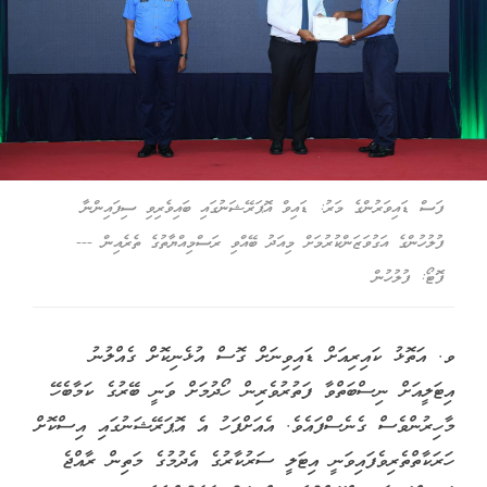
ފަސް ޑައިވަރުންގެ މަރު: ޑައިވް އޮޕަރޭޝަނުގައި ބައިވެރިވި ސިފައިންނާ
ފުލުހުންގެ އަގުވަޒަންކުރުމަށް މިއަދު ބޭއްވި ރަސްމިއްޔާތުގެ ތެރެއިން ---
ފޮޓޯ: ފުލުހުން
ވ. އަތޮޅު ކައިރިއަށް ޑައިވިނަށް ގޮސް އުޅެނިކޮށް ގެއްލުނު
އިޓަލީއަށް ނިސްބަތްވާ ފަތުރުވެރިން ހޯދުމަށް ވަނީ ބޭރުގެ ކަމާބެހޭ
މާހިރުންވެސް ގެނެސްފައެވެ. އެއަށްފަހު އެ އޮޕަރޭޝަނުގައި އިސްކޮށް
ހަރަކާތްތެރިވެފައިވަނީ އިޓަލީ ސަރުކާރުގެ އެދުމުގެ މަތިން ރާއްޖެ