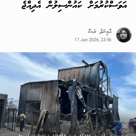
އަވަސްކުރުމަށް ކައުންސިލުން އެދިއްޖެ
އާމިނަތު ރަޝާ
17 Jun 2026, 23:56