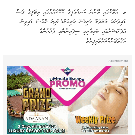
ވ. އަތޮޅުގައި އޮންނަ ކަނޑުއަޑީގެ ހޮހޮޅައެއްގައި އިޓަލީގެ ފަސް
ޑައިވަރަކު މަރުވުމާ ގުޅިގެން ކުރިއަށްގެންދިޔަ ޚާއްސަ ޑައިވިން
އޮޕަރޭޝަނުގައި ބައިވެރިވި ސިފައިންނާއި ފުލުހުންގެ
އަގުވަޒަންކުރައްވައިފިއެވެ.