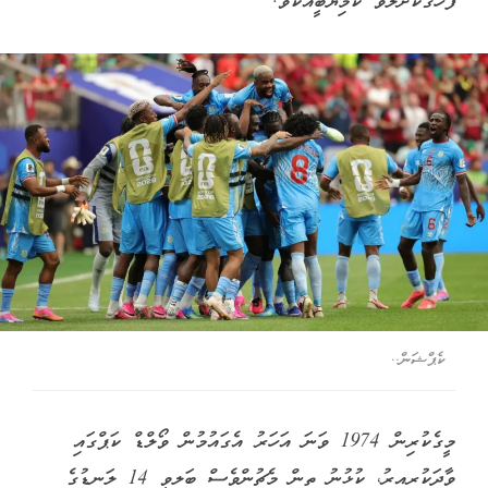
ފާހަގަކޮށްލެވޭ ކާމިޔާބީއެކެވެ.
ކެޕްޝަން..
މީގެކުރިން 1974 ވަނަ އަހަރު އެގައުމުން ވޯލްޑް ކަޕްގައި
ވާދަކުރިއިރު، ކުޅުނު ތިން މެޗުންވެސް ބަލިވީ 14 ލަނޑުގެ