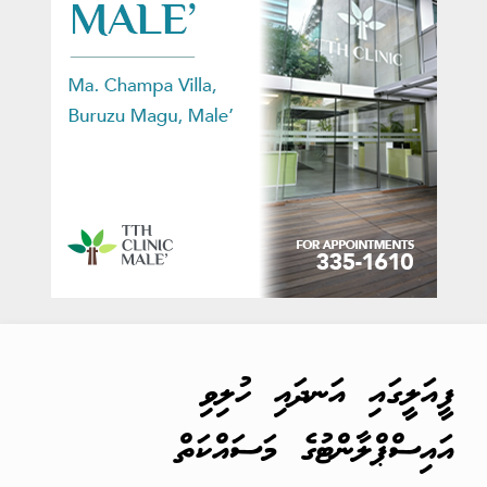
ފީއަލީގައި އަނދައި ހުލިވި
އައިސްޕްލާންޓުގެ މަސައްކަތް