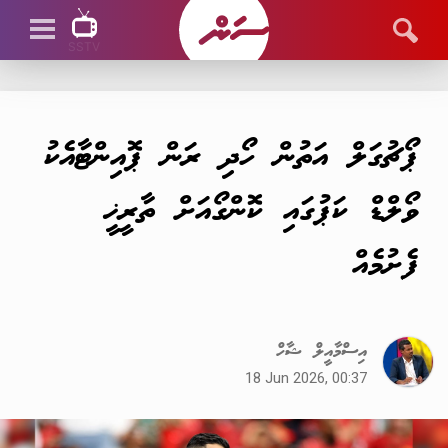
SSTV
SSTV LIVE
ޕޯޗުގަލް އަތުން ހޯދި ރަން ޕޮއިންޓާއެކު
ވޯލްޑް ކަޕުގައި ކޮންގޯއަށް ތާރީޚީ
ފެށުމެއް
އިސްމާއީލް ޝާހް
18 Jun 2026, 00:37