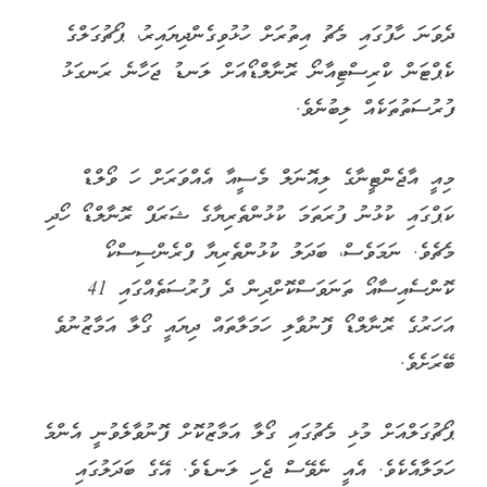
ދެވަނަ ހާފުގައި މެޗު އިތުރަށް ހުޅުވިގެންދިޔައިރު، ޕޯޗުގަލްގެ
ކެޕްޓަން ކްރިސްޓިއާނޯ ރޮނާލްޑޯއަށް ލަނޑު ޖަހާނެ ރަނގަޅު
ފުރުސަތުތަކެއް ލިބުނެވެ.
މިއީ އާޖެންޓީނާގެ ލިއޮނަލް މެސީއާ އެއްވަރަށް ހަ ވޯލްޑް
ކަޕްގައި ކުޅުނު ފުރަތަމަ ކުޅުންތެރިޔާގެ ޝަރަފް ރޮނާލްޑޯ ހޯދި
މެޗެވެ. ނަމަވެސް، ބަދަލު ކުޅުންތެރިޔާ ފްރެންސިސްކޯ
ކޮންސެއިސާއޯ ތަނަވަސްކޮށްދިން ދެ ފުރުސަތެއްގައި 41
އަހަރުގެ ރޮނާލްޑޯ ފޮނުވާލި ހަމަލާތައް ދިޔައީ ގޯލާ އަމާޒުނުވެ
ބޭރަށެވެ.
ޕޯޗުގަލްއަށް މުޅި މެޗުގައި ގޯލާ އަމާޒުކޮށް ފޮނުވާލެވުނީ އެންމެ
ހަމަލާއެކެވެ. އެއީ ނެވޭސް ޖެހި ލަނޑެވެ. އޭގެ ބަދަލުގައި