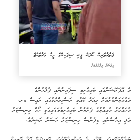
ފަތުރުވެރިން ހޯދަން ފީނި ސިފައިންގެ މީހާ މަރުވެއްޖެ
އިތުރަށް ވިދާޅުވުމަށް
އެ އޮޕަރޭޝަންގައި ބައިވެރިވި ސިފައިންނާއި ފުލުހުންގެ
އަގުވަޒަންކުރުމަށް މިއަދު ބޭއްވި ރަސްމިއްޔާތުގައި ރައީސް ޑރ.
މުހައްމަދު މުއިއްޒުގެ ފަރާތުން ބައިވެރިވެވަޑައިގަތީ ހޯމް މިނިސްޓަރު
އަލީ އިޙްސާނާއި ޑިފެންސް މިނިސްޓަރު ހަސަން ރަޝީދެވެ.
ބަންޑާރަކޮށީގައި ބޭއްވި އެ ރަސްމިއްޔާތުގައި ކޮމިޝަނާ އޮފް ޕޮލިސް