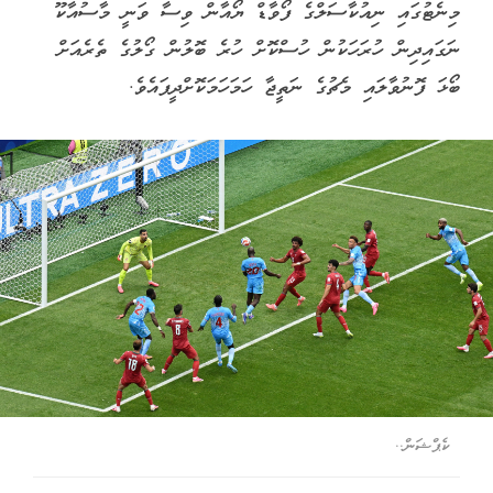
މިނެޓުގައި ނިއުކާސަލްގެ ފޯވާޑް ޔޯއާން ވިސާ ވަނީ މާސުއާކޫ
ނަގައިދިން ހުރަހަކުން ހުސްކޮށް ހުރެ ބޮލުން ގޯލުގެ ތެރެއަށް
ބޯޅަ ފޮނުވާލައި މެޗުގެ ނަތީޖާ ހަމަހަމަކޮށްދީފައެވެ.
ކެޕްޝަން..