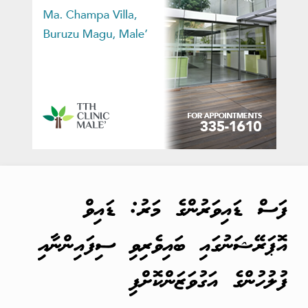
ފަސް ޑައިވަރުންގެ މަރު: ޑައިވް
އޮޕަރޭޝަނުގައި ބައިވެރިވި ސިފައިންނާއި
ފުލުހުންގެ އަގުވަޒަންކޮށްފި