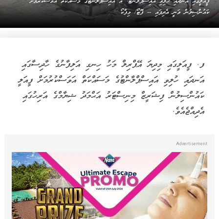
ފީއަލީގައި އަނދައި ހުލިވި އައިސްޕްލާންޓް: އެ އައިސްޕްލާންޓުގެ މަސައްކަތް އަވަސްކުރުމަށް
ކައުންސިލުން ވަނީ އެދިފައި -- ފޮޓޯ/ މިފްކޯ
ފ. ފީއަލީގައި މިދިޔަ އޭޕްރިލް މަހު ހިނގި އަލިފާނުގެ ހާދިސާގައި
އަނދައި ހުލިވި އައިސްޕްލާންޓުގެ މަސައްކަތް އަވަސްކުރުމަށް ފީއަލީ
ކައުންސިލުން ފިޝަރީޒް މިނިސްޓަރު އަޙްމަދު ޝިޔާމްގެ އަރިހުގައި
އެދިއްޖެއެވެ.