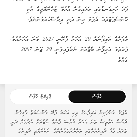
ފަދަ ހަށިގަނޑުގައި އަޅައިގެން އުޅެވޭ ޓެކްނޮލޮޖީގެ އެކި
ކޮންސެޕްޓްތައް އެޕަލް އިން ދަނީ ދިރާސާކުރަމުންނެވެ.
އެޕަލްގެ އައިފޯނަށް 20 އަހަރު ފުރޭނީ 2027 ވަނަ އަހަރުއެވެ.
ފުރަތަމަ އައިފޯނު ބާޒާރަށް ނެރެފައިވަނީ 29 ޖޫން 2007
ގައެވެ.
ޚުލާސާ
ޕޮއިންޓް ޚުލާސާ
އެޕަލް ކުންފުނިން އައިފޯނަށް ވިހި އަހަރު ފުރޭ މުނާސަބަތާ ގުޅިގެން،
ދެހާސް ހަތާވީސް ވަނަ އަހަރު ޚާއްޞަ ފޯނެއް ބާޒާރަށް ނެރުމަށް ދަނީ
ވަރަށް ފުޅާ ދާއިރާއެއްގައި ތައްޔާރުވަމުންނެވެ. ޓެކްނޮލޮޖީ ދާއިރާގެ