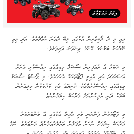
މިއީ މި ދެ ލޯބިވެރިން އެކުގައި ލިބޭ ދެވަނަ ކުއްޖާއެވެ. އަދި މިއީ
ނޭމާއަށް ބަލާނަމަ އޭނާގެ ތިންވަނަ ދަރިފުޅެވެ.
މި ޚަބަރު އެ ދެމަފިރިން ސޯޝަލް މީޑިއާގައި ހިއްސާކުރީ ވަރަށް
އަސަރުގަދަ އަދި އާއިލީ ފޮޓޯތަކަކާ އެކުގައެވެ. މި ޕޯސްޓު ސޯޝަލް
މީޑިއާގައި ހިއްސާކުރުމާއެކު، ދުނިޔޭގެ އެކި ކޮޅުތަކުން މިލިއަނުން
ބަޔަކު ދަނީ އެމީހުންނަށް މަރުހަބާ ކިޔަމުންނެވެ.
މި ފޮޓޯތަކުން ފެންނަނީ މުޅި އާއިލާ އެކުގައި އާ މެންބަރަކަށް
މަރުހަބާ ކިޔުމަށް ނުހަނު އުފަލުން ތައްޔާރުވަމުންދާ މަންޒަރެވެ. ނޭމާ
އާއި ބްރޫނާގެ ފުރަތަމަ ދަރިފުޅު، މާވީ އުފަންވި ފަހުން، މި