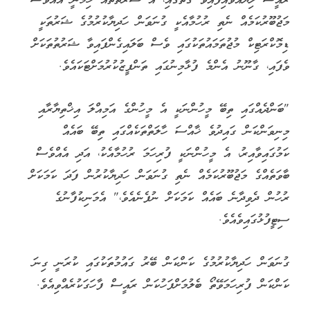
ރައީސް ލިޔުއްވައިފައިވާ ގޮތުގައި، އެ ޝަރުތުތައް ހިމެނީ އެއްވެސް
މަޖުބޫރުކަމެއް ނެތި ރުހުމާއެކީ ގުނަވަން ހަދިޔާކުރުމުގެ ޝަރުތަކީ
ޑިމޮކްރަޓިކް މުޖުތަމައުތަކުގައި ވެސް ބަލައިގެންފައިވާ ޝަރުތުތަކަށް
ވެފައި، ގާނޫނު އެންމެ ފުޅާމިނުގައި ތަންފީޒުކުރުމަށްޓަކައެވެ.
"ބަންދެއްގައި ތިބޭ މީހުންނަކީ އެ މީހުންގެ އަމިއްލަ އިޚްތިޔާރާއި
މިނިވަންކަން ގައިދުވެ ޚާއްސަ ހާލަތްތަކެއްގައި ތިބޭ ބައެއް
ކަމުގައިވާއިރު، އެ މީހުންނަކީ ފުރިހަމަ ރުހުމާއެކު، އަދި އެއްވެސް
ބާވަތެއްގެ މަޖުބޫރުކަމެއް ނެތި ގުނަވަން ހަދިޔާކުރުން ފަދަ ކަމަކަށް
ރުހުން ދެވިދާނެ ބައެއް ކަމަކަށް ނުފެނެއެވެ،" އެމަނިކުފާނުގެ
ސިޓީފުޅުގައިވެއެވެ.
ގުނަވަން ހަދިޔާކުރުމުގެ ކަންކަން ބޭރު ގައުމުތަކުގައި ކުރަނީ ގިނަ
ކަންކަން ފުރިހަމަވޭތޯ ބެލުމަށްފަހުކަން ރައީސް ފާހަގަކުރެއްވިއެވެ.