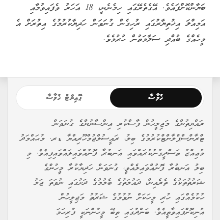
ބަޔާންކޮށްފައެވެ. އޭގެތެރޭގައި ހިމެނެނީ، 18 އަހަރު ވެފައިވުމާއި
އަމިއްލަ އިޚުތިޔާރުގައި ރުހިގެން ގުނަވަން ހަދިޔާކުރުމުގެ އިތުރަށް އެ
މީހެއްގެ ބުއްދި ސަލާމަތުން ހުރުމެވެ.
ޚުލާސާ
ޕޮއިންޓް ޚުލާސާ
ރައްޔިތުންގެ މަޖިލީހުން ފާސްކުރި އިންސާނުންގެ ގުނަވަން
ޓްރާންސްޕްލާންޓްކުރުމުގެ ބިލު، ރައީސުލްޖުމްހޫރިއްޔާ ޑރ. މުޙައްމަދު
މުޢިއްޒު ތަސްދީގުނުކުރައްވައި އަނބުރާ ފޮނުއްވައިލައްވައިފިއެވެ. މި
ބިލު އަނބުރާ ފޮނުއްވައިލެއްވީ، ގުނަވަން ހަދިޔާކުރާ މީހުންގެ
ޝަރުތުތަކުގެ ތެރެއިން، ދައުލަތުގެ ބެލުމުގެ ދަށުގައި ނުވަތަ ޖަލު
ހުކުމެއްގައި ހުރި މީހަކަށް ނުވުމުގެ ޝަރުތު މަޖިލީހުން
އުނިކޮށްފައިވާތީއެވެ. ބަންދުގައި ތިބޭ މީހުންނަކީ ފުރިހަމަ