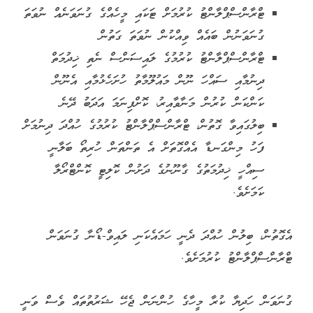
ޓްރާންސްޕްލާންޓު ކުރުމަށް ޓަކައި މީހެއްގެ ގުނަވަނެއް ނުވަތަ
ގުނަވަނުން ބައެއް ވިއްކުން ނުވަތަ ގަތުން
ޓްރާންސްޕްލާންޓު ކުރުމުގެ ލައިސަންސް ނެތި ޚިދުމަތް
ދިނުމާއި ސައްހަ ނޫން މައުލޫމާތު ހުށަހެޅުމާއި އެނޫން
ކަންކަން ކުރުން މަނާވާއިރު، ކޮށްފިނަމަ އަދަބު ދޭނެ
ބިލުގައިވާ ގޮތުން، ޓްރާންސްޕްލާންޓު ކުރުމުގެ ހުއްދަ ދިނުމަށް
ފަހު މިންގަނޑާ އެއްގޮތަށް އެ ތަންތަން ހުރިތޯ ބަލާނީ
ސިއްހީ ޚިދުމަތުގެ ގާނޫނުގެ ދަށުން ކޮލިޓީ ކޮންޓްރޯލާ
ކަމަށެވެ.
އެގޮތުން، ބިލުން ހުއްދަ ދެނީ ހަމައެކަނި ލައިވް-ޑޯނާ ގުނަވަން
ޓްރާންސްޕްލާންޓު ކުރުމަށެވެ.
ގުނަވަން ހަދިޔާ ކުރާ މީހާގެ ހުންނަން ޖެހޭ ޝަރުތުތައް ވެސް ވަނީ