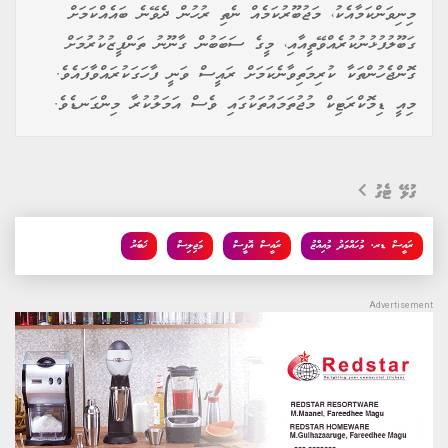
މިނިވަންކަމާއެކު، މަޖުބޫރުކަމެއް ނެތި ރުހުން ދެވޭނެ ބައެއްކަމަށް
ގަބޫލުފުޅުނުކުރެއްވޭތީއާއި، މީގެ ސަބަބުން ގާނޫނު ތަންފީޒުކުރުމަށް
ގޮންޖެހުންތަކާ ކުރިމަތިވާނެކަމަށް ރައީސް ވަނީ ފާހަގަކުރައްވާފައެވެ.
މިއީ ޑިމޮކްރަޓިކް މުޖުތަމައުތަކުގައި ވެސް އަމަލުކުރާ މިންގަނޑެވެ.
ގުޅޭ ޓެގު
ރައީސް ޑރ. މުހައްމަދު މުއިއްޒު
ރައީސް އޮފީސް
މަޖިލިސް
ޚަބަރު