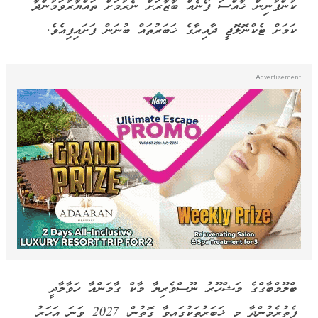
ކުންފުނިން ޚާއްސަ ފޯނެއް ބާޒާރަށް ނެރުމަށް ތައްޔާރުވަމުންދާ
ކަމަށް ޓެކްނޮލޮޖީ ދާއިރާގެ ޚަބަރުތައް ބުނަން ފަށައިފިއެވެ.
ބްލޫމްބާގްގެ މަޝްހޫރު ނޫސްވެރިޔާ މާކް ގާމަންއާ ހަވާލާދީ
ފެތުރެމުންދާ މި ޚަބަރުތަކުގައިވާ ގޮތުން، 2027 ވަނަ އަހަރު