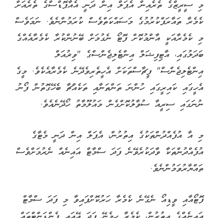
މި ސީރީޒްގެ ތެރެއިން އެޕަލް އިން ދަނީ އެއާޕޮޑްސްގެ ތެރެއަށް
ކެމެރާ ތައާރަފްކުރުމުގެ މަސައްކަތްވެސް ކުރަމުންނެވެ. ނަމަވެސް
މި ކެމެރާއަކީ އާންމުކޮށް ފޮޓޯ ނެގުމަށް ބޭނުންކުރާ ކެމެރާއެއްގެ
ބަދަލުގައި، އާޓިފިޝަލް އިންޓެލިޖެންސްގެ "ވިޜުއަލް
އިންޓެލިޖެންސް" ފީޗާސްތަކަށް އެހީތެރިވެދޭނެ ކެމެރާއެކެވެ. މީގެ
އެހީގައި ކައިރީގައި ހުންނަ ތަންތަނާއި ތަކެއްޗާ ބެހޭގޮތުން ފޯނު
ނުނަގައި ސިރީއާ ސުވާލުކޮށްގެން މައުލޫމާތު ހޯދޭނެއެވެ.
މި އާ އުފެއްދުންތަކުގެ އިތުރުން، އެޕަލް އިން ދަނީ މެޓާގެ
އުފެއްދުންތަކާ ވާދަކުރެވޭނެ ފަދަ ސްމާޓް އައިނެއް ނެރުމަށްވެސް
ތައްޔާރުވަމުންނެވެ.
ފޮޓޯއާއި ވީޑިއޯ ނެގޭނެ ކެމެރާ ހަރުކޮށްފައިވާ މި ފަދަ ސްމާޓް
އައިނެއްގެ އިތުރުން، ކެމެރާ ހިމެނޭ ފަދަ އޭއައި ޕެންޑަންޓްތައް