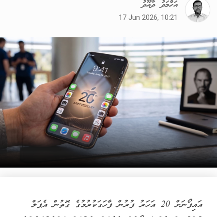
އަހްމަދު ދާއޫދު
17 Jun 2026, 10:21
އައިފޯނަށް 20 އަހަރު ފުރުން ފާހަގަކުރުމުގެ ގޮތުން އެޕަލް