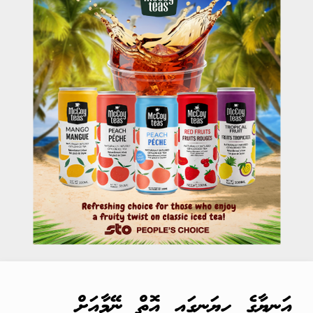
އަނިޔާގެ ހިޔަނީގައި އޮތް ނޭމާއަށް