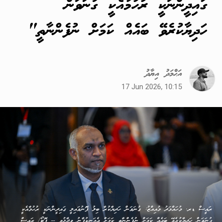
ގައިދީންނަކީ ރުހުމާއެކީ ގުނަވަން
ހަދިޔާކުރެވޭ ބައެއް ކަމަށް ނުފެންނާތީ"
އަޙްމަދު އިޔާދު
17 Jun 2026, 10:15
ރައީސް ޑރ. މުހައްމަދު މުއިއްޒު: ގުނަވަން ހަދިޔާކުރާ ބިލު ފޮނުވައިލީ ގައިދީންނަކީ ރުހުމާއެކީ
ގުނަވަން ހަދިޔާކުރެވޭ ބައެއް ކަމަށް ނުފެންނާތީ ކަމަށް އެމަނިކުފާނު ވިދާޅުވި -- ފޮޓޯ/ ރައީސް