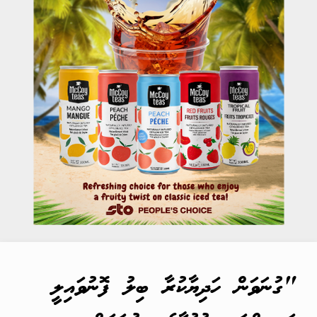
"ގުނަވަން ހަދިޔާކުރާ ބިލު ފޮނުވައިލީ