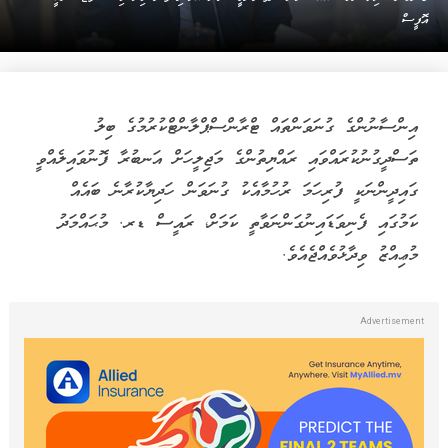
އޮފީސް
އިންސާނުންގެ ގުނަވަންތައް ޓްރާންސްޕްލާންޓްކުރުމުގެ ބިލު
ތަސްދީގުނުކުރައްވައި ރައްޔިތުންގެ މަޖިލީހަށް އަނބުރާ ފޮނުވައިލެއްވީ
ގައިދީންނަކީ ފުރިހަމަ ރުހުމާއެކު ގުނަވަން ހަދިޔާކުރާނެ ބައެއް
ކަމުގައި ފެނިވަޑައިނުގަންނަވާތީ ކަމަށް، ރައީސް ޑރ. މުޙައްމަދު
މުޢިއްޒު ވިދާޅުވެއްޖެއެވެ.