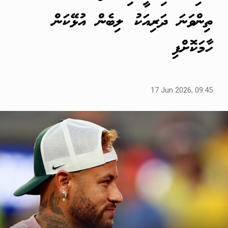
ތިންވަނަ ދަރިއަކު ލިބެން އުޅޭކަން
ހާމަކޮށްފި
17 Jun 2026, 09:45