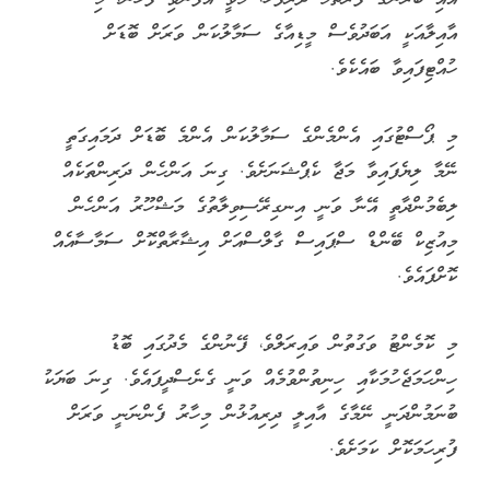
އާއިލާއަކީ އަބަދުވެސް މީޑިއާގެ ސަމާލުކަން ވަރަށް ބޮޑަށް
ހުއްޓިފައިވާ ބައެކެވެ.
މި ޕޯސްޓުގައި އެންމެންގެ ސަމާލުކަން އެންމެ ބޮޑަށް ދަމައިގަތީ
ނޭމާ ލިޔެފައިވާ މަޖާ ކެޕްޝަނަށެވެ. ގިނަ އަންހެން ދަރިންތަކެއް
ލިބެމުންދާތީ އޭނާ ވަނީ އިނގިރޭސިވިލާތުގެ މަޝްހޫރު އަންހެން
މިއުޒިކް ބޭންޑް ސްޕައިސް ގާލްސްއަށް އިޝާރާތްކޮށް ސަމާސާއެއް
ކޮށްފައެވެ.
މި ކޮމެންޓު ވަގުތުން ވައިރަލްވެ، ފޭނުންގެ މެދުގައި ބޮޑު
ހިންހަމަޖެހުމަކާއި ހިނިތުންވުމެއް ވަނީ ގެނެސްދީފައެވެ. ގިނަ ބަޔަކު
ބުނަމުންދަނީ ނޭމާގެ އާއިލީ ދިރިއުޅުން މިހާރު ފެންނަނީ ވަރަށް
ފުރިހަމަކޮށް ކަމަށެވެ.