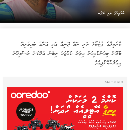
ބްރެޒިލްގެ ތަރި ނޭމާ--
ބްރެޒިލްގެ ފުޓުބޯޅަ ތަރި ނޭމާ ޖޫނިއާ އަދި އޭނާގެ ބައިވެރިޔާ
ބްރޫނާ ބިއަންކާޑީއަށް އިތުރު ކުއްޖަކު ލިބެން އުޅޭކަން ރަސްމީކޮށް
އިއުލާނުކޮށްފިއެވެ.