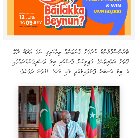
ޓްރާންސްޕްލާންޓު ކުރުމަށް ގުނަވަނެއް ވިއްކައިފި ނަމަ އަދަބު ދެވޭ
ގޮތަށް ރައްޔިތުންގެ މަޖިލީހުން ފާސްކުރި ބިލު ތަސްދީގުނުކުރައްވައި
އެ ބިލު އަނބުރާ ފޮނުވައިލެއްވީ މެއި މަހުގެ 31ވަނަ ދުވަހެވެ.