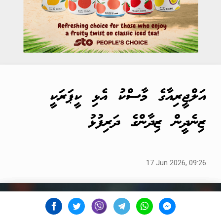
އަލްޖީރިއާގެ މާސްކު އެޅި ކީޕަރަކީ
ޒިނެދީން ޒިދާންގެ ދަރިފުޅު
17 Jun 2026, 09:26