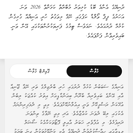
ދުނިޔޭގެ އެންމެ ބޮޑު ކުޅިވަރު މުބާރާތް ކަމަށްވާ 2026 ވަނަ
އަހަރުގެ ފީފާ ވޯލްޑް ކަޕުގައި ނޭމާ މިވަގުތު ހުރީ އަނިޔާއާ ގުޅިގެން
ކުޅުމާ ދުރުގައެވެ. ނަމަވެސް ޓީމުގެ ފަރިތަކުރުންތަކުގައި އޭނާ ވަނީ
ބައިވެރިވާން ފަށާފައެވެ.
ޚުލާސާ
ޕޮއިންޓް ޚުލާސާ
އަނިޔާގެ ސަބަބުން ކުޅުމާ ދުރުގައި ހުރި ބްރެޒިލްގެ ތަރި ނޭމާ ޖޫނިއާ
އާއި އޭނާގެ ބައިވެރިޔާ ބްރޫނާ ބިއަންކާޑީއަށް އިތުރު ކުއްޖަކު ލިބެން
އުޅޭކަން ރަސްމީކޮށް ވަނީ އިއުލާނުކޮށްފައެވެ. މިއީ މި ދެމަފިރިންނަށް
އެކުގައި ލިބޭ ދެވަނަ ކުއްޖާއެވެ. އަދި މިއީ ނޭމާގެ ތިންވަނަ
ދަރިފުޅެވެ. މި އުފާވެރި ޚަބަރު އާއިލީ ފޮޓޯތަކަކާއެކު ސޯޝަލް
މީޑިއާގައި ހިއްސާކުރުމުން ދުނިޔޭގެ އެކި ކަންކޮޅުތަކުން ގިނަ ބަޔަކު