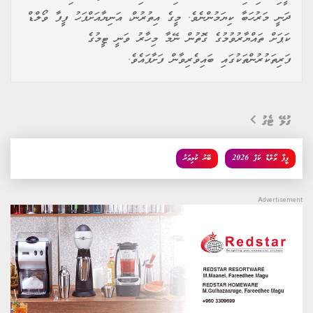
ދަނީ މަރުހަބާ ކިޔަމުންނެވެ. މީގެ އިތުރުން، އަނިޔާއަށްފަހު ފީފާ ވޯލްޑް
ކަޕަށް ތައްޔާރުވުމުގެ ގޮތުން ނޭމާ މިހާރު ވަނީ ޓީމުގެ
ފަރިތަކުރުންތަކުގައި ބައިވެރިވާން ފަށާފައެވެ.
ގުޅޭ ޓެގު
ފީފާ ވޯލްޑް ކަޕް 2026
ބޭރު ކުޅިވަރު