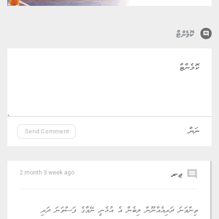
comment
ކޮމެންޓް
Send Comment
comment
ޖ.ރ
2 month 3 week ago
ތިންވަނަ ދަރިއެއްނޫން ލިބެން އެ އުޅެނީ ނޭމާގެ ފަސްވަނަ ދަރި