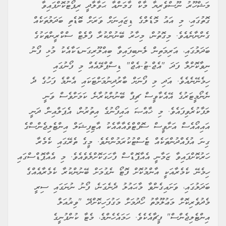
މަޝްހޫރު ނޫސްވެރިޔާ މާކް ގާމަންއާ ޙަވާލާދީ ރިޕޯޓުކޮށްފައިވާ
ގޮތުގައި، މި އައު މޮޑެލްގެ ޑިޒައިނަށް ވަރަށް ބޮޑެތި ބަދަލުތަކެއް
ގެންނާނެއެވެ. މިގޮތުން، މިހާރު ބޭނުންކުރާ ފްލެޓް ސްކްރީންތަކުގެ
ބަދަލުގައި، އަރިމަތިން ލެނބިފައިވާ ބިއްލޫރިގަނޑަކާއެކު މުޅި ފޯނު
ނިވާކޮށްލާ ފަދަ "އެޖް-ޓު-އެޖް" ޑިސްޕްލޭއެއް މި ފޯނުގައި
ހިމެނޭނެއެވެ. އަދި މި ފޯނަށް ބާރުދިނުމަށްޓަކައި އެންމެ ފަހުގެ ދެ
ނެނޯމީޓަރުގެ އޭއެކާވީސް ޗިޕް ބޭނުންކުރާނެ ކަމަށްވެސް ވަނީ
ލަފާކުރެވިފައެވެ. މި ޚާއްޞަ އައިފޯނުގެ އިތުރުން، އެޕަލްއިން ދަނީ
އައިއޯއެސް އަށާވީސް ސޮފްޓްވެއާއާއެކު އާޓިފިޝަލް އިންޓެލިޖެންސްގެ
ގިނަ އުފެއްދުންތަކެއް ޓެސްޓުކުރަމުންނެވެ. މީގެ ތެރޭގައި ކެމެރާ
ހަރުކޮށްފައިވާ ޒަމާނީ އެއާޕޮޑްސް ފާހަގަކޮށްލެވެއެވެ. މި އެއާޕޮޑްސްގައި
ހިމެނޭ ކެމެރާއަކީ އާންމުކޮށް ފޮޓޯ ނެގުމަށް ބޭނުންކުރާ ކެމެރާއެއްގެ
ބަދަލުގައި، ވަށައިގެންވާ މާޙައުލު ދެނެގަނެ، ފޯނު ނުނަގައި ސިރީ
މެދުވެރިކޮށް މަޢުލޫމާތު ހޯދުމަށް މަގުފަހިކޮށްދޭ "ވިޜުއަލް
އިންޓެލިޖެންސް" ފީޗާއެކެވެ. ހަމައެހެންމެ، މެޓާ ކުންފުނީގެ