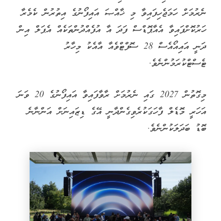
ނެރުމަށް ހަމަޖެހިފައިވާ މި ޚާއްޞަ އައިފޯނުގެ އިތުރުން ކެމެރާ
ހަރުކޮށްފައިވާ އެއާޕޮޑްސް ފަދަ އާ އުފެއްދުންތަކެއް އެޕަލް އިން
ދަނީ އައިއޯއެސް 28 ސޮފްޓްވެއާ އާއެކު މިހާރު
ޓެސްޓްކުރަމުންނެވެ.
މިގޮތުން 2027 ގައި ނެރުމަށް ރާވާފައިވާ އައިފޯނުގެ 20 ވަނަ
އަހަރީ މޮޑެލް ފާހަގަކުރެވިގެންދާނީ އޭގެ ޑިޒައިނަށް އަންނާނެ
ބޮޑު ބަދަލަކުންނެވެ.