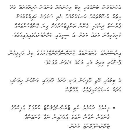
އެހެންކަމުން، ބަންދުގައި ތިބޭ މީހުންނަށް ގުނަވަން ހަދިޔާކުރުމާ ގުޅޭ
އިތުރު އުސޫލުތަކެއް ކަނޑައެޅުމެއް ނެތި ގުނަވަން ހަދިޔާކުރުމަށް
ފުރުސަތު ދިނުމަކީ ގާނޫނު ތަންފީޒުކުރުމަށް ގިނަ ގޮންޖެހުންތަކެއް
ކުރިމަތިވާނެ ކަމެއް ކަމަށް، އެ ސިޓީގައި ބަޔާންކުރައްވައިފައިވެއެވެ.
އިންސާނުންގެ ގުނަވަންތައް ޓްރާންސްޕްލާންޓްކުރުމުގެ ބިލު މަޖިލީހުން
ފާސްކުރީ މިދިޔަ މެއި މަހުގެ 14ވަނަ ދުވަހެވެ.
އެ ބިލުގައި އޭޖީ އޮފީހުން ވަނީ، ކުށުގެ ގޮތުގައި ކަންކަން ހިމަނައި،
އަދަބު ކަނޑައަޅައިފައެވެ. އެގޮތުން:
މީހެއްގެ ރުހުމެއް ނެތި ޓްރާންސްޕްލާންޓު ކުރުމަށް އެމީހެއްގެ
ގުނަވަން ނެގުން ނުވަތަ އެފަދައިން ނަގާ ގުނަވަނެއް
ޓްރާންސްޕްލާންޓު ކުރުން