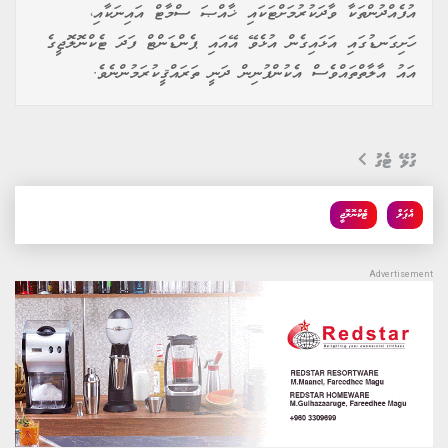
އުފެއްދުންތަކާ ވާދަކުރުމަށްޓަކައި ޚާއްޞަ ސްމާޓް އައިނަކާއި،
ހަށިގަނޑުގައި އަޅައިގެން އުޅެވޭ އޭއައި ޕެންޑަންޓް ފަދަ ޓެކްނޮލޮޖީގެ
އައު އާލާތްތައްވެސް އެކުންފުނިން ދަނީ ތަރައްޤީކުރަމުންނެވެ.
ގުޅޭ ޓެގު
އެޕަލް
ޓެކްނޮލޮޖީ