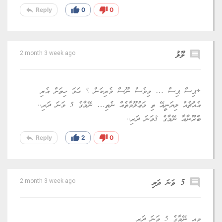
reply
thumb_up
thumb_down
Reply
0
0
comment
ލޫލު
2 month 3 week ago
÷ޕިސް ޕިސް … މިވެސް ނޫސް ވެރިކަން ؟ ޙަމަ ހިތަށް އެރި
އެއްޗެއް ލިޔަނިީއޭ ތި މަޢުލޫމާތެއް ނެތި… ނޭމާގެ 5 ވަނަ ދަރި..
ބްރޫނާއާ ނޭމާގެ 3ވަނަ ދަރި..
reply
thumb_up
thumb_down
Reply
2
0
comment
5 ވަނަ ދަރި
2 month 3 week ago
މިއީ ނޭމާގެ 5 ވަނަ ދަރި