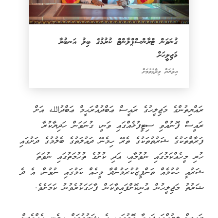
ގުނަވަން ޓްރާންސްޕްލާންޓް ކުރުމުގެ ބިލު އަނބުރާ
މަޖިލީހަށް
އިތުރަށް ވިދާޅުވުމަށް
ރައްޔިތުންގެ މަޖިލީހުގެ ރައީސް ޢަބްދުއްރަޙީމް ޢަބްދުالله އަށް
ރައީސް ފޮނުއްވި ސިޓީފުޅެއްގައި ވަނީ، ގުނަވަން ހަދިޔާކުރާ
ފަރާތްތަކުގެ ޝަރުތުތަކުގެ ތެރޭ ހިމެނޭ ދައުލަތުގެ ބެލުމުގެ ދަށުގައި
ހުރި މީހެއްކަމުގައި ނުވުމާއި، އަދި ކުށުގެ ތުހުމަތުގައި ނުވަތަ
ޝަރުއީ ހުކުމެއް ތަންފީޒުކުރަމުންދާ މީހެއް ކަމުގައި ނުވުން، އެ ދެ
ޝަރުތު މަޖިލީހުން އުނިކޮށްފައިވާކަން ފާހަގަކުރެވުނު ކަމަށެވެ.