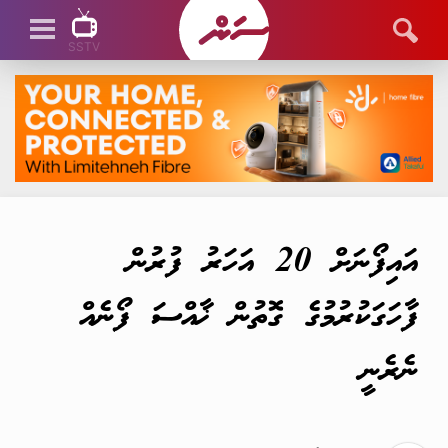
SSTV
SSTV LIVE
އައިފޯނަށް 20 އަހަރު ފުރުން
ފާހަގަކުރުމުގެ ގޮތުން ޚާއްސަ ފޯނެއް
ނެރެނީ