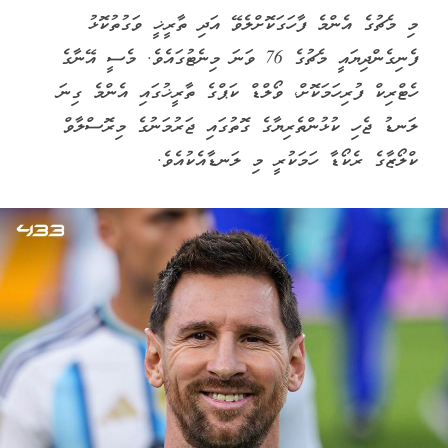
މި މެޗުގެ އެންމެ ފާހަގަކޮށްލެވޭ އަދި ތާރީޚީ ވަގުތުކޮޅު
ފެނިގެންދިޔައީ މެޗުގެ 76 ވަނަ މިނެޓުގައެވެ. މެސީ އޭނާގެ
ހެޓްރިކް ފުރިހަމަކޮށް، ވޯލްޑް ކަޕްގެ ތާރީޚުގައި އެންމެ ގިނަ
ލަނޑު ޖެހި ކުޅުންތެރިޔާގެ ގޮތުގައި ޖަރުމަނުގެ މިރޮސްލާވް
ކްލޯޒާގެ ރެކޯޑާ ހަމަކުރީ މި ލަނޑާއެކުއެވެ.