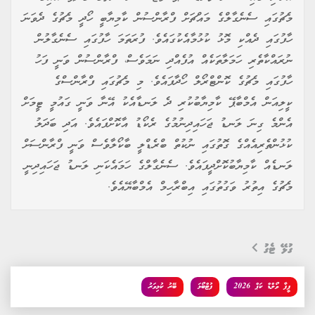
މެޗުގައި ސެނެގާލްގެ މައްޗަށް ފްރާންސުން ކާމިޔާބީ ހޯދީ މެޗުގެ ދެވަނަ
ހާފުގައި ދެއްކި މޮޅު ކުޅުމާއެކުގައެވެ. ފުރަތަމަ ހާފުގައި ސެނެގާލުން
ނުރައްކާތެރި ހަމަލާތަކެއް އުފެއްދި ނަމަވެސް، ފްރާންސުން ވަނީ ފަހު
ހާފުގައި މެޗުގެ ކޮންޓްރޯލް ހޯދާފައެވެ. މި މެޗުގައި ފްރާންސްގެ
ކީލިއަން އެމްބާޕޭ ކާމިޔާބުކުރި ދެ ލަނޑާއެކު އޭނާ ވަނީ ގައުމީ ޓީމަށް
އެންމެ ގިނަ ލަނޑު ޖަހައިދިނުމުގެ ރެކޯޑު އާކޮށްފައެވެ. އަދި ބަދަލު
ކުޅުންތެރިއެއްގެ ގޮތުގައި ނުކުތް ބްރެޑްލީ ބާކޯލާވެސް ވަނީ ފްރާންސަށް
ލަނޑެއް ކާމިޔާބުކޮށްދީފައެވެ. ސެނެގާލްގެ ހަމައެކަނި ލަނޑު ޖަހައިދިނީ
މެޗުގެ އިތުރު ވަގުތުގައި އިބްރާހިމް އެމްބާޔޭއެވެ.
ގުޅޭ ޓެގު
ފީފާ ވޯލްޑް ކަޕް 2026
ފުޓްބޯޅަ
ބޭރު ކުޅިވަރު