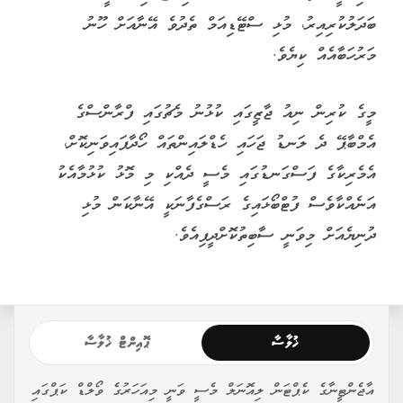
ބަދަލުކުރިއިރު، މުޅި ސްޓޭޑިއަމް ތެދުވެ އޭނާއަށް ހޫނު
މަރުހަބާއެއް ކިޔެވެ.
މީގެ ކުރިން ނިއު ޖާޒީގައި ކުޅުނު މެޗުގައި ފްރާންސްގެ
އެމްބާޕޭ ދެ ލަނޑު ޖަހައި ހެޑްލައިންތައް ހޯދާފައިވަނިކޮށް،
އެމެރިކާގެ ފަސްގަނޑުގައި މެސީ ދެއްކި މި މޮޅު ކުޅުމާއެކު
އަނެއްކާވެސް ފުޓްބޯޅައިގެ ރަސްގެފާނަކީ އޭނާކަން މުޅި
ދުނިޔެއަށް މިވަނީ ސާބިތުކޮށްދީފިއެވެ.
ޚުލާސާ
ޕޮއިންޓް ޚުލާސާ
އާޖެންޓީނާގެ ކެޕްޓަން ލިއޮނަލް މެސީ ވަނީ މިއަހަރުގެ ވޯލްޑް ކަޕްގައި