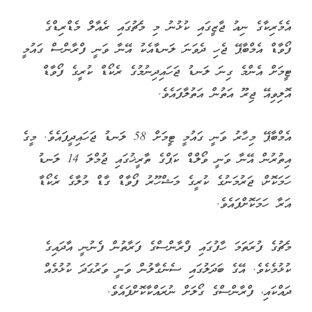
އެމެރިކާގެ ނިއު ޖާޒީގައި ކުޅުނު މި މެޗުގައި ރެއާލް މެޑްރިޑްގެ
ފޯވާޑް އެމްބާޕޭ ޖެހި ދެވަނަ ލަނޑާއެކު އޭނާ ވަނީ ފްރާންސް ގައުމީ
ޓީމަށް އެންމެ ގިނަ ލަނޑު ޖަހައިދިނުމުގެ ރެކޯޑް ކުރީގެ ފޯވާޑް
އޮލިވިއޭ ޖިރޫ އަތުން އަތުލާފައެވެ.
އެމްބާޕޭ މިހާރު ވަނީ ގައުމީ ޓީމަށް 58 ލަނޑު ޖަހައިދީފައެވެ. މީގެ
އިތުރުން އޭނާ ވަނީ ވޯލްޑް ކަޕްގެ ތާރީޚުގައި ޖުމްލަ 14 ލަނޑު
ހަމަކޮށް، ޖަރުމަނުގެ ކުރީގެ މަޝްހޫރު ފޯވާޑް ގާޑް މުލާގެ ރެކޯޑާ
އަރާ ހަމަކޮށްފައެވެ.
މެޗުގެ ފުރަތަމަ ހާފުގައި ފްރާންސްގެ ފަރާތުން ފެނުނީ އާދައިގެ
ކުޅުމެކެވެ. އޭގެ ބަދަލުގައި ސެނެގާލުން ވަނީ ވަރުގަދަ ކުޅުމެއް
ދައްކައި، ފްރާންސްގެ ގޯލަށް ނުރައްކާކޮށްފައެވެ.