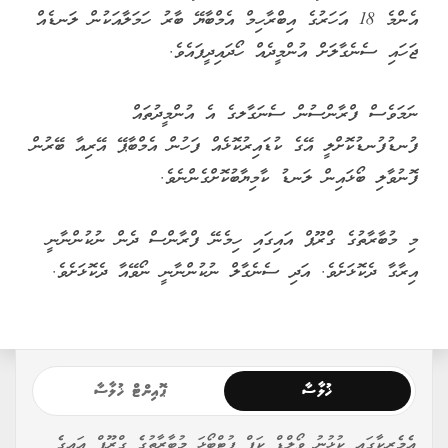
އެންމެ 18 އަހަރުގެ އިބްރާހިމް އެމްބާޔޭ ބާރު ހަމަލާއަކުން ލަނޑެއް
ޖަހައި ސެނެގާލަށް އުންމީދެއް ހޯދައިދީފައެވެ.
ނަމަވެސް ފްރާންސުން ސެނަގާލގެ އެ އުންމީދުތައް
ފުނޑުފުނޑުކޮށްލީ އޭގެ ކުޑައިރުކޮޅެއް ފަހުން އެމްބާޕޭ އޭރިއާ ބޭރުން
ފޮނުވާލި ބޯޅައިން ލަނޑު ކާމިޔާބުކޮށްގެންނެވެ.
މި މުބާރާތުގެ ގްރޫޕް އައިގައި ހިމެނޭ ފްރާންސް ދެން ނުކުންނާނީ
އިރާގާ ދެކޮޅަށެވެ. އަދި ސެނެގާލް ނުކުންނާނީ ނޯވޭއާ ދެކޮޅަށެވެ.
ޚުލާސާ
ޕޮއިންޓް ޚުލާސާ
އެމެރިކާގައި ކުޅުނު ވޯލްޑް ކަޕް ފުޓްބޯޅަ މުބާރާތުގެ ގްރޫޕް އައިގެ