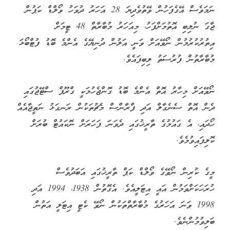
ނަމަވެސް އޭގެފަހުން ވޭތުވެދިޔަ 28 އަހަރު ދުވަހު ވޯލްޑް ކަޕުން
ޖާގަ ނުލިބި އޮތުމަށްފަހު، މިއަހަރު މުބާރާތް 48 ޓީމަށް
އިތުރުކުރުމުން ނޯވޭއަށް ވަނީ އަލުން ދުނިޔޭގެ އެންމެ ބޮޑު ފުޓްބޯޅަ
މުބާރާތުން ފުރުސަތު ލިބިފައެވެ.
ނޯވޭއަށް މިހާރު އޮތް އެންމެ ބޮޑު ގޮންޖެހުމަކީ ގްރޫޕް ސްޓޭޖުގައި
ދެން އޮތް ސެނެގާލް އަދި ފްރާންސް މެޗުތަކުން ރަނގަޅު ނަތީޖާއެއް
ހޯދައި، އެ ގައުމުގެ ތާރީޚުގައި ދެވަނަ ފަހަރަށް ނޮކައުޓް ބުރަށް
ކޮލިފައިވުމެވެ.
މީގެ ކުރިން ނޯވޭގެ ވޯލްޑް ކަޕް ތާރީޚުގައި އަބަދުވެސް
ހުރަހަކަށްވަމުން އައީ އިޓަލީއެވެ. އެގޮތުން 1938، 1994 އަދި
1998 ވަނަ އަހަރުގެ މުބާރާތްތަކުން ނޯވޭ ކެޓީ އިޓަލީ އަތުން
ބަލިވުމުންނެވެ.