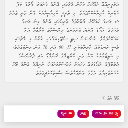
އަލްޖީރިއާއާ ދެކޮޅަށް ކުޅުނު މެޗުގައި އޭނާގެ ފުރަތަމަ ވޯލްޑް ކަޕް
ހެޓްރިކް ކާމިޔާބުކޮށްފައެވެ. މި ތާރީޚީ ކާމިޔާބީއާއެކު އޭނާ ވަނީ ޖުމްލަ
16 ލަނޑު ހަމަކޮށް، މުބާރާތުގެ ތާރީޚުގައި އެންމެ ގިނަ ލަނޑު
ޖެހުމުގެ ރެކޯޑް އޮންނަ ޖަރުމަނުގެ މިރޮސްލާވް ކްލޯޒާއާ އަރާ
ހަމަކޮށްފައެވެ. ކެންސަސް ސިޓީ ސްޓޭޑިއަމްގައި ކުޅުނު މި މެޗުގައި
މެސީ ލަނޑުތައް ކާމިޔާބުކުރީ 17، 60 އަދި 76 ވަނަ މިނެޓުގައެވެ.
މި ނަތީޖާއާއެކު އޭނާ ވަނީ ބްރެޒިލްގެ ރޮނާލްޑޯ އަދި ފްރާންސްގެ
އެމްބާޕޭގެ ރެކޯޑުތައް ފަހަތަށް ޖައްސާލުމަށްފަހު، ދުނިޔޭގެ އެންމެ މޮޅު
ކުޅުންތެރިޔާގެ މަގާމު އަނެއްކާވެސް ސާބިތުކޮށްދީފައެވެ.
ގުޅޭ ޓެގު
ފީފާ ވޯލްޑް ކަޕް 2026
ފުޓްބޯޅަ
ބޭރު ކުޅިވަރު