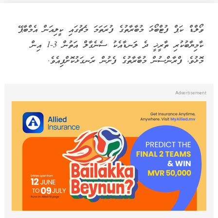
ވޯލްޑް ކަޕް ފުޓްބޯޅަ މުބާރާތުގެ ފުރަތަމަ މެޗުގައި ކީލިއަން އެމްބާޕޭ
ކާމިޔާބުކުރި ތާރީޚީ ދެ ލަނޑާއެކު ސެނެގާލް އަތުން 3-1 އިން
މޮޅުވެ، ފްރާންސުން މުބާރާތުގެ ފެށުން ރަނގަޅުކޮށްފިއެވެ.