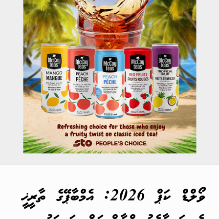
ވޯލްޑް ކަޕް 2026: އެމްބާޕޭގެ ތާރީޚީ