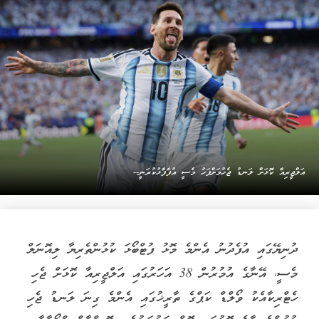
އަލްޖީރިއާ ކޮޅަށް ލަނޑު ޖެހުމަށްފަހު މެސީ އުފާފާޅުކުރަނީ--
ދުނިޔޭގައި އުފެދުނު އެންމެ މޮޅު ފުޓްބޯޅަ ކުޅުންތެރިޔާ ލިއޮނަލް
މެސީ، އޭނާގެ އުމުރުން 38 އަހަރުގައި އަލްޖީރިއާ ކޮޅަށް ޖެހި
ހެޓްރިކާއެކު ވޯލްޑް ކަޕްގެ ތާރީޚުގައި އެންމެ ގިނަ ލަނޑު ޖެހި