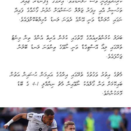
ކުރިހޯދައިދިނީ ވެސް ހާލަންޑްއެވެ. އިރާގުގެ ޑިފެންޑަރު ޒައިދު
ތަހުސީން އާއި ކީޕަރު ޖަލާލް ހަސަންއަށް ހެދުނު ގޯހެއްގެ ފައިދާ
ނަގައި ހާލަންޑް ވަނީ އޭނާގެ ދެވަނަ ލަނޑު ކާމިޔާބުކޮށްފައެވެ.
ބަދަލު ކުޅުންތެރިއެއްގެ ގޮތުގައި ކުޅެން އެރިތާ އެންމެ ތިން މިނެޓު
ތެރޭގައި ލިއޯ އޮސްޓިގާޑް ވަނީ ނޯވޭގެ ތިންވަނަ ލަނޑު ބޮލުން
ޖަހާފައެވެ.
މެޗުގެ އިތުރު ވަގުތުގެ ތެރޭގައި އިރާގުގެ އައިމަން ޙުސައިން އަތުން
ބައިކޮޅަށް ވަން ގޯލާއެކު ނޯވޭއިން މެޗު ނިންމާލީ 1-4 ގެ ބޮޑު
މޮޅަކުންނެވެ.