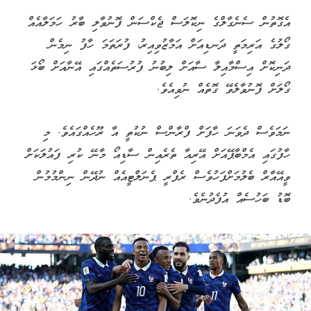
އެގޮތުން ސެނެގާލްގެ ނިކޮލަސް ޖެކްސަން ފޮނުވާލި ބާރު ހަމަލާއެއް
ގޯލުގެ އަރިމަތީ ދަނޑިއަށް އަމާޒުވިއިރު، ފުރަތަމަ ހާފު ނިމެން
ދަނިކޮށް އިސްމާއިލާ ސާއަށް ލިބުނު ފުރުސަތެއްގައި އޭނާއަށް ބޯޅަ
ގޯލަށް ފޮނުވާލެވޭ ގޮތެއް ނުވިއެވެ.
ނަމަވެސް ދެވަނަ ހާފަށް ފްރާންސް ނުކުތީ އާ ރޫހެއްގައެވެ. މި
ހާފުގައި އެމްބާޕޭއަށް އޭރިއާ ތެރެއިން ސާޑިއޯ މާނޭ ކުރި ފައުލަކަށް
ވީއޭއާރް ބެލުމަށްފަހުވެސް ރެފްރީ ޕެނަލްޓީއެއް ނުދޭން ނިންމުމުން
ބޮޑު ބަހުސެއް އުފެދުނެވެ.