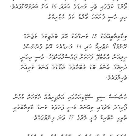
ވޯލްޑް ކަޕްގައި ޖެހި ލަނޑުގެ އަދަދު 16 އަށް ބަދަލުކޮށްފައެވެ.
މިއީ މެސީ ފުރަތަމަ ވޯލްޑް ކަޕް ހެޓްރިކެވެ.
މިކާމިޔާބީއާއެކު 15 ލަނޑާއެކު އޮތް ބްރެޒިލްގެ ލެޖެންޑް
ރޮނާލްޑޯ ނަޒާރިއޯ އަދި 14 ލަނޑާއެކު އޮތް ފްރާންސްގެ
ކީލިއަން އެމްބާޕޭ ފަހަތަށް ޖައްސާލުމަށްފަހު، މެސީ މިވަނީ
ދުނިޔޭގެ އެންމެ ބޮޑު މުބާރާތުގެ ރެކޯޑުގެ އެންމެ ކުރިއަށް
ޖެހިލާފައެވެ.
ކެންސަސް ސިޓީ ސްޓޭޑިއަމުގައި އަލްޖީރިއާއާ ދެކޮޅަށް ކުޅުނު
ފޯރިގަދަ މެޗުގައި ލިއޮނަލް މެސީ ފުރަތަމަ ލަނޑު ކާމިޔާބުކުރި
ތާރީޚީ ހެޓްރިކް ފެށީ މެޗުގެ 17 ވަނަ މިނެޓުގައެވެ.