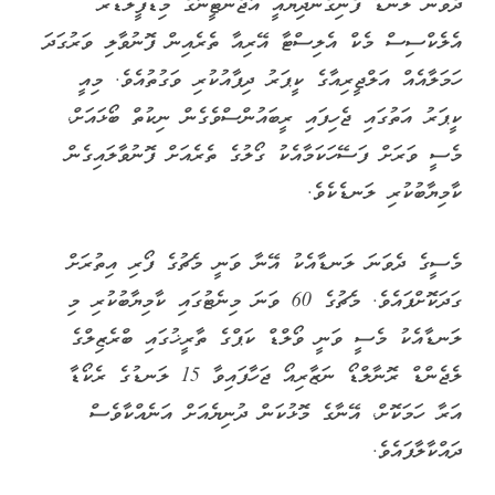
ދެވަނަ ލަނޑު ފެނިގެންދިޔައީ އާޖެންޓީނާގެ މިޑްފީލްޑަރު
އެލެކްސިސް މެކް އެލިސްޓާ އޭރިއާ ތެރެއިން ފޮނުވާލި ވަރުގަދަ
ހަމަލާއެއް އަލްޖީރިއާގެ ކީޕަރު ދިފާއުކުރި ވަގުތުއެވެ. މިއީ
ކީޕަރު އަތުގައި ޖެހިފައި ރީބައުންސްވެގެން ނިކުތް ބޯޅައަށް،
މެސީ ވަރަށް ފަސޭހަކަމާއެކު ގޯލުގެ ތެރެއަށް ފޮނުވާލައިގެން
ކާމިޔާބުކުރި ލަނޑެކެވެ.
މެސީގެ ދެވަނަ ލަނޑާއެކު އޭނާ ވަނީ މެޗުގެ ފޯރި އިތުރަށް
ގަދަކޮށްފައެވެ. މެޗުގެ 60 ވަނަ މިނެޓުގައި ކާމިޔާބުކުރި މި
ލަނޑާއެކު މެސީ ވަނީ ވޯލްޑް ކަޕްގެ ތާރީޚުގައި ބްރެޒިލްގެ
ލެޖެންޑް ރޮނާލްޑޯ ނަޒާރިއޯ ޖަހާފައިވާ 15 ލަނޑުގެ ރެކޯޑާ
އަރާ ހަމަކޮށް، އޭނާގެ މޮޅުކަން ދުނިޔެއަށް އަނެއްކާވެސް
ދައްކާލާފައެވެ.