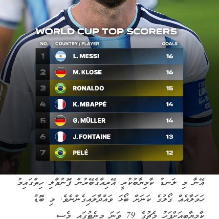
އޭނާ މި ލަނޑު ކާމިޔާބުކުރީ އޭރިއާގެބޭރުން ފޮނުވާލި ހިތްގައިމު
ހަމަލާއެއް ގޯލުގެ ކަނަށް ބޯޅަ ވައްދާލައިގެންނެވެ. މި ބޮޑު
ކާމިޔާބީއަށްފަހު މެޗުގެ 79 ވަނަ މިނެޓުގައި މެސީ