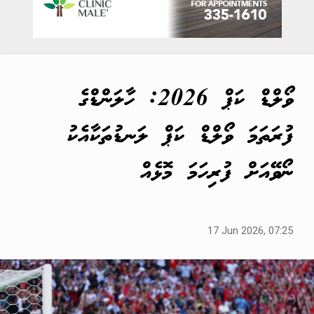
ވޯލްޑް ކަޕް 2026: ހާލަންޑްގެ
ފުރަތަމަ ވޯލްޑް ކަޕް ލަނޑުތަކާއެކު
ނޯވޭއަށް ފުރިހަމަ މޮޅެއް
17 Jun 2026, 07:25