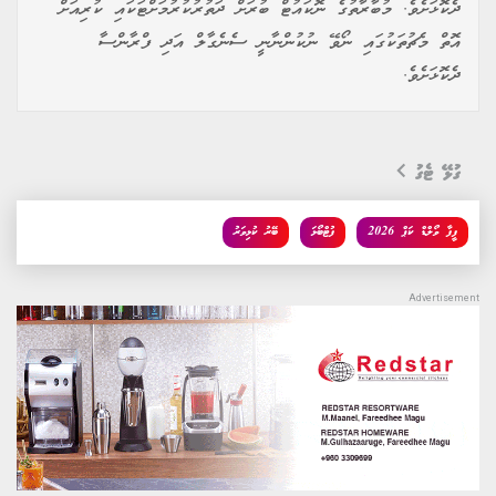
ދެކޮޅަށެވެ. މުބާރާތުގެ ނޮކައުޓް ބުރަށް ދަތުރުކުރުމަށްޓަކައި ކުރިއަށް
އޮތް މެޗުތަކުގައި ނޯވޭ ނުކުންނާނީ ސެނެގާލް އަދި ފްރާންސާ
ދެކޮޅަށެވެ.
ގުޅޭ ޓެގު
ފީފާ ވޯލްޑް ކަޕް 2026
ފުޓްބޯޅަ
ބޭރު ކުޅިވަރު