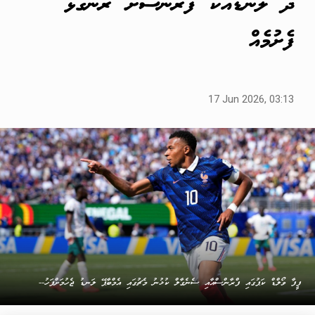
ދެ ލަނޑާއެކު ފްރާންސަށް ރަނގަޅު
ފެށުމެއް
17 Jun 2026, 03:13
ފީފާ ވޯލްޑް ކަޕުގައި ފްރާންސްއާއި ސެނެގާލް ކުޅުނު މެޗުގައި އެމްބާޕޭ ލަނޑު ޖެހުމަށްފަހު--