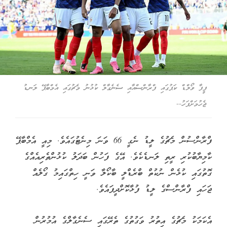
ފީފާ ވޯލްޑް ކަޕުގައި ފްރާންސްއާއި ސެނެގާލް ކުޅުނު މެޗުގައި އެމްބާޕޭ ލަނޑު
ޖެހުމަށްފަހު--
ފްރާންސުން މެޗުގެ ލީޑު ނެގީ 66 ވަނަ މިނެޓުގައެވެ. މިއީ އެމްބާޕޭ
ކާމިޔާބުކުރި ރީތި ލަނޑެކެވެ. އޭގެ ފަހުން ބަދަލު ކުޅުންތެރިއެއްގެ
ގޮތުގައި ކުޅެން ނުކުތް ބްރެޑްލީ ބާކޯލާ ވަނީ ހިތްގައިމު ގޯލެއް
ޖަހައި ފްރާންސްގެ ލީޑު ފުޅާކޮށްދީފައެވެ.
އެކަމަކު މެޗުގެ އިތުރު ވަގުތުގެ ތެރޭގައި ސެނެގާލްގެ އުމުރުން