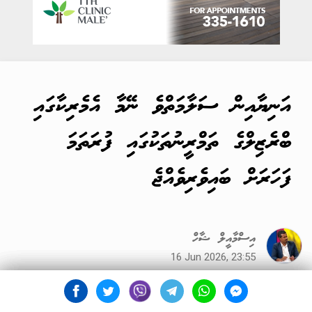
އަނިޔާއިން ސަލާމަތްވެ ނޭމާ އެމެރިކާގައި
ބްރެޒިލްގެ ތަމްރީނުތަކުގައި ފުރަތަމަ
ފަހަރަށް ބައިވެރިވެއްޖެ
އިސްމާއީލް ޝާހް
16 Jun 2026, 23:55