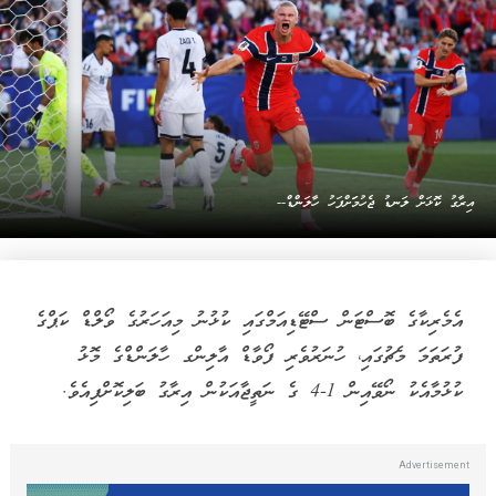
އިރާގު ކޮޅަށް ލަނޑު ޖެހުމަަށްފަހު ހާލަންޑް--
އެމެރިކާގެ ބޮސްޓަން ސްޓޭޑިއަމްގައި ކުޅުނު މިއަހަރުގެ ވޯލްޑް ކަޕްގެ
ފުރަތަމަ މެޗުގައި، ހުނަރުވެރި ފޯވާޑް އާލިންގ ހާލަންޑްގެ މޮޅު
ކުޅުމާއެކު ނޯވޭއިން 1-4 ގެ ނަތީޖާއަކުން އިރާގު ބަލިކޮށްފިއެވެ.