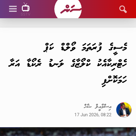
SSTV
SSTV LIVE
މެސީގެ ފުރަތަމަ ވޯލްޑް ކަޕް
ހެޓްރިކާއެކު ކްލޯޒާގެ ލަނޑު ރެކޯޑާ އަރާ
ހަމަކޮށްފި
އިސްމާއީލް ޝާހް
17 Jun 2026, 08:22