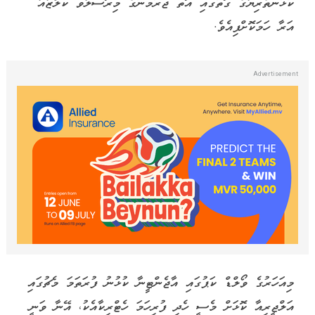
ކުޅުންތެރިޔާގެ ގޮތުގައި އޮތް ޖަރުމަނުގެ މިރޮސްލާވް ކްލޯޒާއާ
އަރާ ހަމަކޮށްފިއެވެ.
މިއަހަރުގެ ވޯލްޑް ކަޕުގައި އާޖެންޓީނާ ކުޅުނު ފުރަތަމަ މެޗުގައި
އަލްޖީރިއާ ކޮޅަށް މެސީ ހެދި ފުރިހަމަ ހެޓްރިކާއެކު، އޭނާ ވަނީ