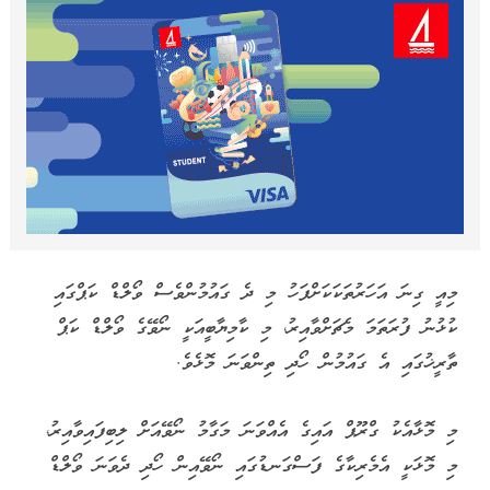
މިއީ ގިނަ އަހަރުތަކަކަށްފަހު މި ދެ ގައުމުންވެސް ވޯލްޑް ކަޕްގައި
ކުޅުނު ފުރަތަމަ މެޗަށްވާއިރު، މި ކާމިޔާބީއަކީ ނޯވޭގެ ވޯލްޑް ކަޕް
ތާރީޚުގައި އެ ގައުމުން ހޯދި ތިންވަނަ މޮޅެވެ.
މި މޮޅާއެކު ގްރޫޕް އައިގެ އެއްވަނަ މަގާމު ނޯވޭއަށް ލިބިފައިވާއިރު،
މި މޮޅަކީ އެމެރިކާގެ ފަސްގަނޑުގައި ނޯވޭއިން ހޯދި ދެވަނަ ވޯލްޑް