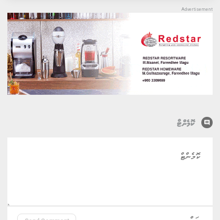
comment
ކޮމެންޓް