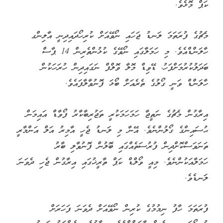
ކަޕް މޮޅެވެ.
މެޗުގެ ފުރަތަމަ ލަނޑު ޖަހައި ނޯވޭއަށް ކުރިހޯދައިދިނީ އާލިންގ
ހާލަންޑްއެވެ. މި ހަމަލާގައި ނޯވޭގެ ކުޅުންތެރިން 14 ޕާސް
ބަދަލުކުރުމަށްފަހު، ޑޭވިޑް މޮލާ ވޮލްފް ނަގައިދިން ހުރަހަކުން
ހާލަންޑް ވަނީ ގޯލުގެ ތެރެއަށް ބޯޅަ ފޮނުވާލާފައެވެ.
އިރާގުން މެޗުގެ ނަތީޖާ ހަމަހަމަކުރީ ތަޖުރިބާކާރު ފޯވާޑް އައިމަން
ޙުސައިންގެ ގޯލުންނެވެ. އޭނާ މި ލަނޑު ޖެހީ އާމިރު އަލް އަންމާރީ
ތަނަވަސްކޮށްދިން ފުރުސަތެއްގައި ބޮލުން ފޮނުވާލި ބާރު
ހަމަލާއަކުންނެވެ. މިއީ ވޯލްޑް ކަޕް ތާރީޚުގައި އިރާގުން ޖެހި ދެވަނަ
ލަނޑެވެ.
ފުރަތަމަ ހާފު ނިމުމުގެ ކުރިން ނޯވޭއަށް ދެވަނަ ފަހަރަށް