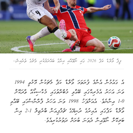
ފީފާ ވޯލްޑް ކަޕް 2026 ގައި ނޯވޭއާއި އިރާގު ބައްދަލުކުރި މެޗުގެ ތެރެއިން--
އެ ގައުމުން އެންމެ ފުރަތަމަ ވޯލްޑް ކަޕް މެޗަކުން މޮޅުވީ 1994
ވަނަ އަހަރު އެމެރިކާގައި ބޭއްވި މުބާރާތުގައި މެކްސިކޯއާ ވާދަކޮށް
0-1 އިންނެވެ. އެއަށްފަހު 1998 ވަނަ އަހަރު ފްރާންސްގައި ބޭއްވި
ވޯލްޑް ކަޕްގައި އެއިރުގެ ދުނިޔޭގެ ޗެމްޕިއަން ބްރެޒިލް 1-2 އިން
ބަލިކޮށް ނޯވޭއިން ދެވަނަ ބުރަށް ދަތުރުކުރިއެވެ.