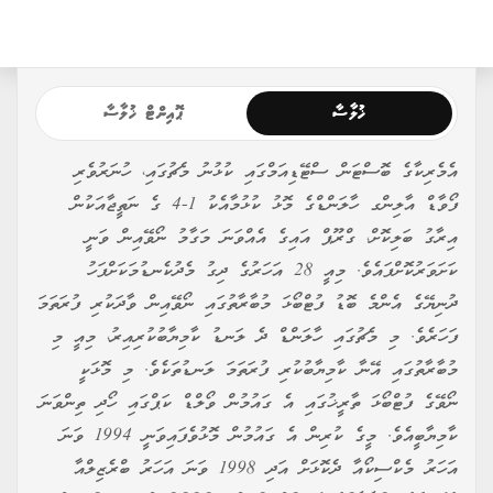
ޚުލާސާ
ޕޮއިންޓް ޚުލާސާ
އެމެރިކާގެ ބޮސްޓަން ސްޓޭޑިއަމްގައި ކުޅުނު މެޗުގައި، ހުނަރުވެރި
ފޯވާޑް އާލިންގ ހާލަންޑްގެ މޮޅު ކުޅުމާއެކު 1-4 ގެ ނަތީޖާއަކުން
އިރާގު ބަލިކޮށް، ގްރޫޕް އައިގެ އެއްވަނަ މަގާމު ނޯވޭއިން ވަނީ
ކަށަވަރުކޮށްފައެވެ. މިއީ 28 އަހަރުގެ ދިގު މެދުކެނޑުމަކަށްފަހު
ދުނިޔޭގެ އެންމެ ބޮޑު ފުޓްބޯޅަ މުބާރާތުގައި ނޯވޭއިން ވާދަކުރި ފުރަތަމަ
ފަހަރެވެ. މި މެޗުގައި ހާލަންޑް ދެ ލަނޑު ކާމިޔާބުކުރިއިރު، މިއީ މި
މުބާރާތުގައި އޭނާ ކާމިޔާބުކުރި ފުރަތަމަ ލަނޑުތަކެވެ. މި މޮޅަކީ
ނޯވޭގެ ފުޓްބޯޅަ ތާރީޚުގައި އެ ގައުމުން ވޯލްޑް ކަޕްގައި ހޯދި ތިންވަނަ
ކާމިޔާބީއެވެ. މީގެ ކުރިން އެ ގައުމުން މޮޅުވެފައިވަނީ 1994 ވަނަ
އަހަރު މެކްސިކޯއާ ދެކޮޅަށް އަދި 1998 ވަނަ އަހަރު ބްރެޒިލްއާ