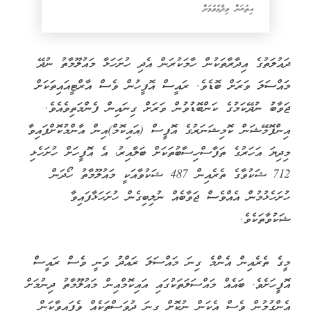
އިތުރަށް ވިދާޅުވުމަށް
ދައުލަތުގެ އިދާރާތަކުން ހާމަކުރަން އެދި ހުށަހަޅާ މައުލޫމާތު ނުދޭ
މައްސަލަ ވަރަށް ބޮޑެވެ. ރައީސް އޮފީހުން ވެސް އާރްޓީއައިތަކަށް
ޖަވާބު ނުދޭކަމުގެ ކަންބޮޑުވުން ވަރަށް ގިނައިން ފެންމަތިވެއެވެ.
އިންފޮމޭޝަން ކޮމިޝަނަރުގެ އޮފީސް (އައިކޮމް)އިން އާންމުކޮށްފައިވާ
މިދިޔަ އަހަރުގެ ތަފާސްހިސާބުތަކަށް ބަލާއިރު، އެ އޮފީހަށް ހުށަހެޅި
712 ޝަކުވާގެ ތެރެއިން 487 ޝަކުވާއަކީ މައުލޫމާތު ހޯދަން
ހުށަހެޅުމުން އެއްވެސް ޖަވާބެއް ނުލިބިގެން ހުށަހަޅާފައިވާ
ޝަކުވާތަކެވެ.
މީގެ ތެރެއިން އެންމެ ގިނަ މައްސަލަ ރައްދު ވަނީ ވެސް ރައީސް
އޮފީހަށެވެ. ބައެއް މައްސަލަތަކުގައި އައިކޮމްއިން މައުލޫމާތު ދިނުމަށް
އެންގުމުން ވެސް އެކަން ނުކޮށް ގިނަ ދުވަސްތަކެއް ވެފައިވާކަން