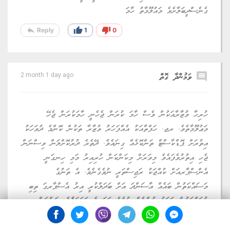
ގެނެސްދީބަލާށެވެ މައުލޫމާތު ހާމަ
reply
thumb_up
thumb_down
Reply
1
0
comment
ވަމުންދާ ގޮތް
2 month 1 day ago
ހުރިހާ ވުޒާރާއަކުން ވެސް ހާމަ ކުރަން ޖެހެނީ ހާމަކުރަން ޖެހޭ
މަޢުލޫމާތެވެ. ރޖ. ހަފްތާއަކު އެއްފަހަރު ވުޒާރާ ތަކުން ކޮންމެ ދުވަހަކު
އިތުރަށް ޕޮޑްކާސްޓް ތަންކޮޅެއް ގިނައެވެ. ދޭތެރެ ދުރުކޮށްލަން ވިސްނަން
ޖެހި އިތުރުވެފައެވެ މިވަރަށް މިކަންކަން ހުރިއިރު މަމި ހިނގަނީ
އެންސްޕާރއަށް ކުއްޖަކު ރަޖިސްތަރީ ނުވެގެނެވެ. އެ ތަނުގެ
މަސައްކަތުން ބައެއް އާސަންދަ އަށް ބަދަލްކުރީ އިރު އެސްޕާރގަ ތިބި
މުވައްޒަފުން އަދަދު އުންޏެއް ނުމެވެ ހަމަ އެ އަދަދަށެެވެ. ކަންކަން
ނުނިމޭ ނަމަ ހާމަ ކުރުމުން ލިބޭ ފިނިކަމެއް އިތުރު ނުވާނެއެވެ. ޚިދުމަތް
ދިނުމުގަ ތަންތަނުން ނެގި މަޑުވުމުން ހުރިހާ ހިތްހަމަ ނުޖެހުމެއް