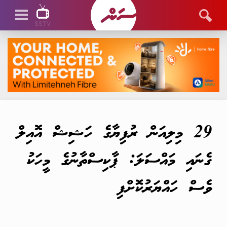
SSTV
SSTV LIVE
29 މިލިއަން ރުފިޔާގެ ހަޝިޝް އޮއިލް
ގެނައި މައްސަލަ: ޕާކިސްތާނުގެ މީހަކު
ވެސް ހައްޔަރުކޮށްފި