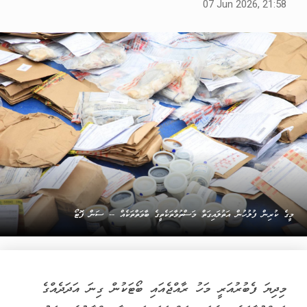
07 Jun 2026, 21:58
މީގެ ކުރިން ފުލުހުން އަތުލައިގަތް މަސްތުވާތަކެތީގެ ބާވަތްތަކެއް -- ސަން ފޮޓޯ
މިދިޔަ ފެބުރުއަރީ މަހު ރާއްޖެއައި ބޯޓަކުން ގިނަ އަދަދެއްގެ