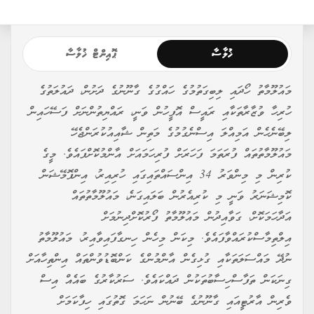
ޚުލާސާ
ޕޮއިންޓް ޚުލާސާ
މައުލޫމާތު ހޯދައި ލިބިގަތުމުގެ ހައްގުގެ ގާނޫނުގެ ދަށުން، ދައުލަތުގެ
ހުރިހާ ވުޒާރާތަކާއި ރައީސް އޮފީހުން ވަނީ، ރައްޔިތުންނަށް ފަސޭހައިން
ލިބޭނެހެން އަމިއްލަ އިސްނެގުމުގެ މަތިން ޝާއިއުކުރަންޖެހޭ
މައުލޫމާތުތައް ފުރަތަމަ ފަހަރަށް ފުރިހަމައަށް އާންމުކޮށްފައެވެ. މީގެ
ކުރިން މި މިންވަރު 34 އިންސައްތައިގައި ހުރިއިރު، އިންފޮމޭޝަން
ކޮމިޝަނަރު ވަނީ މި ކުރިއެރުން ބަލައިގަނެ، މައުލޫމާތުތައް
އަދާހަމަކޮށް، ގަވާއިދުން މައުލޫމާތު ފޯރުކޮށްދިނުމަށް
އިލްތިމާސްކުރައްވާފައެވެ. މިކަން މިހެން ހިނގާފައިވާއިރު، މައުލޫމާތު
ނުދޭ މައްސަލަތަކާއި ގުޅިގެން އާންމުންގެ ކަންބޮޑުވުންތައް އިންތިހާއަށް
ގިނަކަން ތަފާސްހިސާބުތަކުން ދައްކައެވެ. ސަރުކާރުގެ ބައެއް އިސް
ވެރިން އާރުޓީއައި ގާނޫނުގެ ބޭނުން ނަހަމަ ގޮތުގައި ހިފާކަމަށް