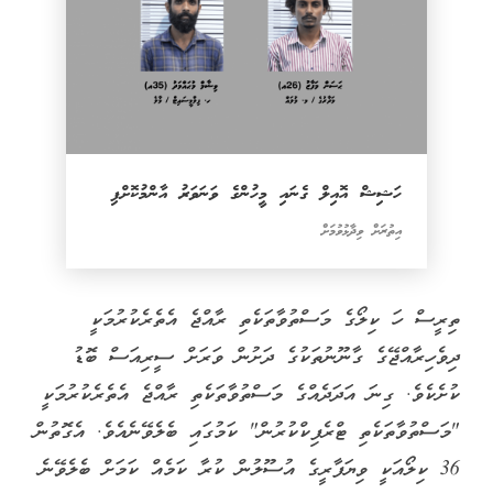
ހަޝިޝް އޮއިލް ގެނައި މީހުންގެ ވަނަވަރު އާންމުކޮށްފި
އިތުރަށް ވިދާޅުވުމަށް
ތިރީސް ހަ ކިލޯގެ މަސްތުވާތަކެތި ރާއްޖެ އެތެރެކުރުމަކީ
ދިވެހިރާއްޖޭގެ ގާނޫނުތަކުގެ ދަށުން ވަރަށް ސީރިއަސް ބޮޑު
ކުށެކެވެ. ގިނަ އަދަދެއްގެ މަސްތުވާތަކެތި ރާއްޖެ އެތެރެކުރުމަކީ
"މަސްތުވާތަކެތި ޓްރެފިކްކުރުން" ކަމުގައި ބެލެވޭނެއެވެ. އެގޮތުން
36 ކިލޯއަކީ ވިޔަފާރީގެ އުސޫލުން ކުރާ ކަމެއް ކަމަށް ބެލެވޭނެ