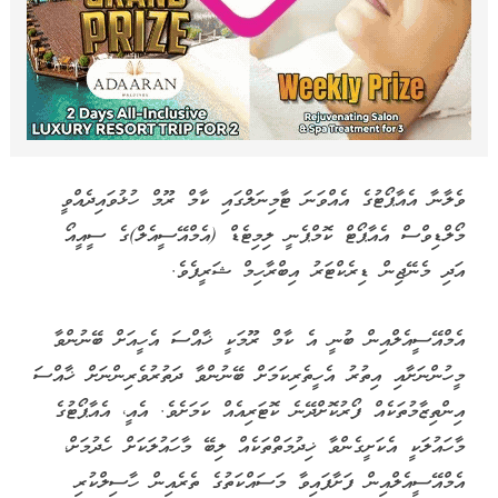
ވެލާނާ އެއާޕޯޓުގެ އެއްވަނަ ޓާމިނަލްގައި ކާމް ރޫމް ހުޅުވައިދެއްވީ
މޯލްޑިވްސް އެއާޕޯޓް ކޮމްޕެނީ ލިމިޓެޑް (އެމްއޭސީއެލް)ގެ ސީއީއޯ
އަދި މެނޭޖިން ޑިރެކްޓަރު އިބްރާހިމް ޝަރީފެވެ.
އެމްއޭސީއެލްއިން ބުނީ އެ ކާމް ރޫމަކީ ޚާއްސަ އެހީއަށް ބޭނުންވާ
މީހުންނަށާއި އިތުރު އެހީތެރިކަމަށް ބޭނުންވާ ދަތުރުވެރިންނަށް ޚާއްސަ
އިންތިޒާމުތަކެއް ފޯރުކޮށްދޭނެ ކޮޓަރިއެއް ކަމަށެވެ. އެއީ، އެއާޕޯޓުގެ
މާހައުލަކީ އެކަށީގެންވާ ޚިދުމަތްތަކެއް ލިބޭ މާހައުލަކަށް ހެދުމަށް،
އެމްއޭސީއެލްއިން ފަށާފައިވާ މަސައްކަތުގެ ތެރެއިން ހާސިލްކުރި