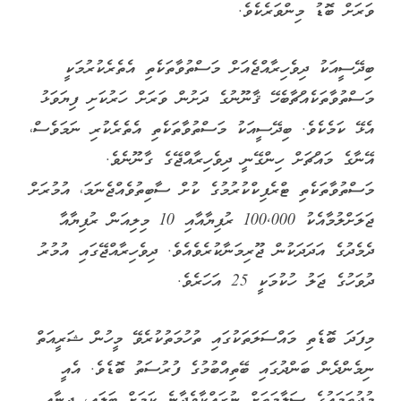
ވަރަށް ބޮޑު މިންވަރެކެވެ.
ބިދޭސީއަކު ދިވެހިރާއްޖެއަށް މަސްތުވާތަކެތި އެތެރެކުރުމަކީ
މަސްތުވާތަކެއްޗާބެހޭ ޤާނޫނުގެ ދަށުން ވަރަށް ހަރުކަށި ފިޔަވަޅު
އެޅޭ ކަމެކެވެ. ބިދޭސީއަކު މަސްތުވާތަކެތި އެތެރެކުރި ނަމަވެސް،
އޭނާގެ މައްޗަށް ހިންގޭނީ ދިވެހިރާއްޖޭގެ ގާނޫނެވެ.
މަސްތުވާތަކެތި ޓްރެފިކްކުރުމުގެ ކުށް ސާބިތުވެއްޖެނަމަ، އުމުރަށް
ޖަލަށްލުމާއެކު 100,000 ރުފިޔާއާއި 10 މިލިއަން ރުފިޔާއާ
ދެމެދުގެ އަދަދަކުން ޖޫރިމަނާކުރެވެއެވެ. ދިވެހިރާއްޖޭގައި އުމުރު
ދުވަހުގެ ޖަލު ހުކުމަކީ 25 އަހަރެވެ.
މިފަދަ ބޮޑެތި މައްސަލަތަކުގައި ތުހުމަތުކުރެވޭ މީހުން ޝަރީއަތް
ނިމެންދެން ބަންދުގައި ބޭތިއްބުމުގެ ފުރުސަތު ބޮޑެވެ. އެއީ
މުޖުތަމައުގެ ސަލާމަތަށް ނުރައްކާވެދާނެ ކަމަށް ބަލައި، ޖިނާއީ