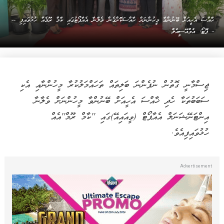
ހާއްސަ އެހީއަށް ބޭނުންވާ މީހުންނަށް ހާއްސަކޮށްގެން ވެލާނާ އެއާޕޯޓުގައި ކާމް ރޫމެއް ހުޅުވައިފި --
- ފޮޓޯ: އެމްއޭސީއެލް
ޖިސްމާނީ ގޮތުން ނުފެންނަ ބަލިތައް ތަހައްމަލުކުރާ މީހުންނާއި އެކި
ސަބަބުތަކާ ހެދި ޚާއްސަ އެހީއަށް ބޭނުންވާ މީހުންނަށް ވެލާނާ
އިންޓަނޭޝަނަލް އެއާޕޯޓް (ވީއައިއޭ)ގައި ''ކާމް ރޫމް''އެއް
ހުޅުވައިފިއެވެ.