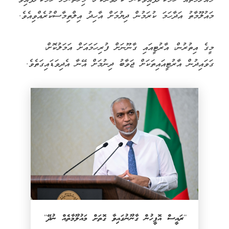
މައުލޫމާތު އަދާހަމަ ކުރަމުން ދިޔުމަށް އާހިދު އިލްތިމާސްކުރެއްވިއެވެ.
މީގެ އިތުރުން، އާރުޓީއައި ގާނޫނަށް ފުރިހަމައަށް އަމަލުކޮށް،
ގަވައިދުން އާރުޓީއައިތަކަށް ޖަވާބު ދިނުމަށް އޭނާ އެދިވަޑައިގަތެވެ.
''ރައީސް އޮފީހުން ގާނޫނުގައިވާ ގޮތަށް މައުލޫމާތެއް ނުދޭ''