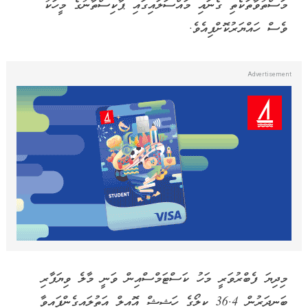
މަސްތުވާތަކެތި ގެނައި މައްސަލައިގައި ޕާކިސްތާނުގެ މީހަކު
ވެސް ހައްޔަރުކޮށްފިއެވެ.
މިދިޔަ ފެބްރުވަރީ މަހު ކަސްޓަމްސްއިން ވަނީ މާލެ ވިޔަފާރި
ބަނދަރުން 36.4 ކިލޯގެ ހަޝިޝް އޮއިލް އަތުލައިގެންފައިވާ