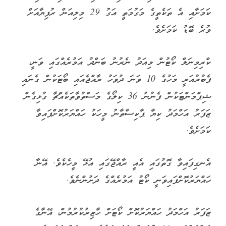
ކަމަށާއި އެ ތަކެތީގެ މަގުމަތީ އަގު 29 މިލިއަން ރުފިޔާއަށް
ވުރެ ބޮޑު ކަމަށެވެ.
ކްރިމިނަލް ކޯޓުން މިއަދު ނެރުނު ބަންދު އަމުރެއްގައި ވަނީ،
ފެބުރުއަރީ މަހުގެ 10 ވަނަ ދުވަހު ރާއްޖެއައި ބޯޓަކުން ގެނައި
ޝިޕްމަންޓަކުން ފެނުނު 36 ކިލޯގެ މަސްތުވާތަކެއްޗާ ގުޅިގެން
ޒަފަރު އަހްމަދު ކިޔާ ޕާކިސްތާނު މީހަކު ހައްޔަރުކޮށްފައިވާ
ކަމަށެވެ.
އެނގިފައިވާ ގޮތުގައި އެއީ ރާއްޖޭގައި އުޅޭ މީހެކެވެ. އޭނާ
ހައްޔަރުކޮށްފައިވަނީ ކޯޓު އަމުރެއްގެ ދަށުންނެވެ.
ޒަފަރު އަހްމަދު ހައްޔަރުކޮށް ކޯޓަށް ހާޒިރުކުރުމުން، އޭނާގެ