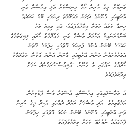
ވަނިކޮށް، މީގެ ކުރިން ހޯމް މިނިސްޓަރު އަލީ އިހުސާން ވަނީ
އާރުޓީއައި ގާނޫނުގެ ދަށުން މައުލޫމާތު ދިނުމަކީ ބޮޑު ޚަރަދެއް
ހިނގާ ކަމެއް ކަމަށް ވިދާޅުވެފައެވެ. އަދި މިދިޔަ މަހު
ބަންޑާރަނައިބު އަހުމަދު އުޝާމް ވަނީ، މައުލޫމާތު ހޯދައި ލިބިގަތުމުގެ
ހައްގުގެ ބޭނުން އެންމެ ފުރިހަމަ ގޮތުގައި ހިފުމުގެ ގޮތުން
އަމަލުކުރަމުން އަންނަ އާރުޓީއައި ގާނޫނު އޮންނަ ގޮތުން، މައުލޫމާތު
ހޯދުމުގެ ނަމުގައި އެ ގާނޫނު "އެބިއުސް"ކުރަމުންދާ ކަމަށް
ވިދާޅުވެފައެވެ.
އެ މައްސަލައިގައި އިހުސާނާއި އުޝާމަށް ވެސް ފާޑުކިޔުން
އަމާޒުވިއެވެ. އަދި އުޝާމަށް ރައްދު ދެއްވައި އާހިދު މީގެ ކުރިން
ވަނީ އާރްޓީއައި ގާނޫނުގެ ބޭނުން ނަހަަމަ ގޮތުގައި ހިފާކަން
ފާހަގައެއް ނުކުރެވޭ ކަމަށް ވިދާޅުވެފައެވެ.