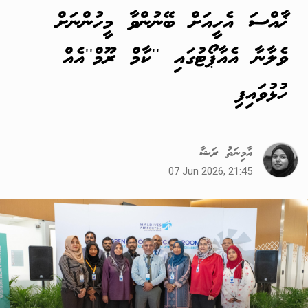
ޚާއްސަ އެހީއަށް ބޭނުންވާ މީހުންނަށް
ވެލާނާ އެއާޕޯޓުގައި ''ކާމް ރޫމް''އެއް
ހުޅުވައިފި
އާމިނަތު ރަޝާ
07 Jun 2026, 21:45