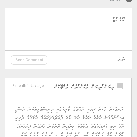
Send Comment
comment
ވިޔަސްނުވިޔަސް ވެގެންނުވާނެ ވާންޖެހޭނެ
2 month 1 day ago
ރަނގަޅެވެ މޮޅެވެ ދިވެހި ރާއްޖޭގެ ތާރީޚުގައި މިނިސްޓަރީތަކުން ރަސްމީ
އިސްނެގުމުން ހުޅުވާ ދައްކާ ހާމަ ކުޅަ ފުރަތަމަފަހަރެވެ އެކަމުގެ ތާރީޚީ
ޖާގަ ލިބި ފުދިއްޖެއެވެ އެކަމަކު ތިޔައިން ދޮރަކުން ވަދެގެން ޚިދުމަތެއް
ހޯދަން އުޅެ ކަންކަން ހުރި ނެތް ގޮތް އެ މީސްމީހުން ކުރެން އަހާ