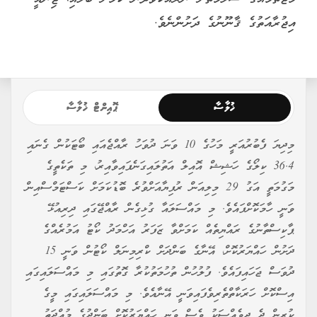
އިޖުރާއަތުގެ ޤާނޫނުގެ ދަށުންނެވެ.
ޚުލާސާ
ޕޮއިންޓް ޚުލާސާ
މިދިޔަ ފެބުރުއަރީ މަހުގެ 10 ވަނަ ދުވަހު ރާއްޖެއައި ބޯޓަކުން ގެނައި
36.4 ކިލޯގެ ހަޝިޝް އޮއިލް އަތުލައިގަނެފައިވާއިރު، މި ތަކެތީގެ
މަގުމަތީ އަގު 29 މިލިއަން ރުފިޔާއަށްވުރެ ބޮޑުކަމަށް ކަސްޓަމްސްއިން
ވަނީ ހާމަކޮށްފައެވެ. މި މައްސަލައާ ގުޅިގެން ރާއްޖޭގައި ދިރިއުޅޭ
ޕާކިސްތާނުގެ ރައްޔިތެއް ކަމަށްވާ ޒަފަރު އަހްމަދު ކޯޓު އަމުރެއްގެ
ދަށުން ހައްޔަރުކޮށް، އޭނާގެ ބަންދަށް ކްރިމިނަލް ކޯޓުން ވަނީ 15
ދުވަސް ޖަހައިފައެވެ. ފުލުހުން ތުހުމަތުކުރާ ގޮތުގައި މި މައްސަލައިގައި
އިސްކޮށް ހަރަކާތްތެރިވެފައިވަނީ އޭނާއެވެ. މި މައްސަލައިގައި މީގެ
ކުރިން ދެ ދިވެއްސަކު ވެސް ވަނީ ހައްޔަރުކޮށް ބަންދުގެ މުއްދަތު