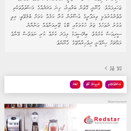
ޖަހައިފައެވެ. ގާނޫނީ ގޮތުން ބަލާއިރު، ގިނަ އަދަދެއްގެ މަސްތުވާތަކެތި
އެތެރެކުރުމަކީ ވިޔަފާރީގެ އުސޫލުން ކުރާ ކަމެއް ކަމަށް ބެލެވޭތީ، މިއީ
އުމުރު ދުވަހުގެ ޖަލު ހުކުމަކާއި ބޮޑު ޖޫރިމަނާއެއް އަންނާނެ
ސީރިއަސް ކުށެކެވެ. ބިދޭސީއަކު މިފަދަ ކުށެއް ކުރި ނަމަވެސް އޭނާގެ
މައްޗަށް ހިންގޭނީ ދިވެހިރާއްޖޭގެ ގާނޫނެވެ.
ގުޅޭ ޓެގު
މަސްތުވާތަކެތި
ކްރިމިނަލް ކޯޓް
ޚަބަރު