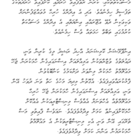
މަސައްކަތްތަކާއި، ކުރަން ރާވާފައިވާ ޚަރަދާއި ކޮށްފައިވާ ޚަރަދުތަކުގެ
ތަފުސީލު ހިމެނެއެވެ. އަދި އެ އިދާރާގެ ހުރިހާ މުވައްޒަފުންނަށް
ވަކިވަކިން ދެވޭ އުޖޫރައާއި ޢިނާޔަތާއި އެ އިދާރާގެ މަސައްކަތް
ކުރުމުގައި ތަބާވާ ހަމަތައް ވެސް ހިމެނެއެވެ.
އިންފޮމޭޝަން ކޮމިޝަނަރު އާހިދު ރަޝީދު މީގެ ކުރީން ވަނީ،
ދައުލަތުގެ ވުޒާރާތަކުން އަމިއްލައަށް އިސްނަގައިގެން ހާމަކުރަން ޖެހޭ
މައުލޫމާތު ހާމަކުރާ މިންވަރު ދަށްކަމުގެ ކަންބޮޑުވުން
ފާޅުކުރައްވައިފައެވެ. އެގޮތުން މިދިޔަ މަހުގެ ހަތް ވަނަ ދުވަހު އޭނާ
ވަނީ، އަމިއްލައަށް އިސްނަގައިގެން ހާމަކުރަން ޖެހޭ ހުރިހާ
މައުލޫމާތެއް އެހާތަނަށް އެއްވެސް މިނިސްޓްރީއަކުން އެއްކޮށް
ހާމަކޮށްފައިނުވާ ކަމަށް ވިދާޅުވެފައެވެ. ނަމަވެސް ފާއިތުވި މަސް
ތެރޭގައި އޭނާ ވަނީ އެކި މިނިސްޓްރީތަކުން އެ މައުލޫމާތު
ހާމަކުރަމުން އަންނަ ކަމަށް ވިދާޅުވެފައެވެ.