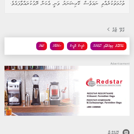
ތުހުމަތުކުރެއްވި ނަމަވެސް، ކޮމިޝަނަރު ވަނީ އެކަން ދޮގުކުރައްވާފައެވެ.
ގުޅޭ ޓެގު
މައުލޫމާތު ލިބިގަތުމާއި ހާމަކުރުން
ރައީސް އޮފީސް
ސަރުކާރު
ޚަބަރު
comment
ކޮމެންޓް