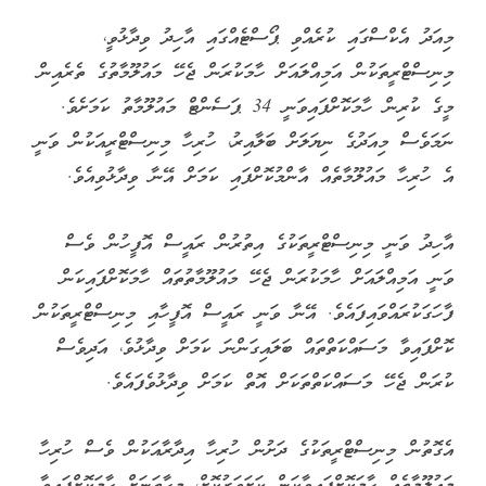
މިއަދު އެކްސްގައި ކުރެއްވި ޕޯސްޓެއްގައި އާހިދު ވިދާޅުވީ،
މިނިސްޓްރީތަކުން އަމިއްލައަށް ހާމަކުރަން ޖެހޭ މައުލޫމާތުގެ ތެރެއިން
މީގެ ކުރިން ހާމަކޮށްފައިވަނީ 34 ޕަސެންޓް މައުލޫމާތު ކަމަށެވެ.
ނަމަވެސް މިއަދުގެ ނިޔަލަށް ބަލާއިރު، ހުރިހާ މިނިސްޓްރީއަކުން ވަނީ
އެ ހުރިހާ މައުލޫމާތެއް އާންމުކޮށްފައި ކަމަށް އޭނާ ވިދާޅުވިއެވެ.
އާހިދު ވަނީ މިނިސްޓްރީތަކުގެ އިތުރުން ރައީސް އޮފީހުން ވެސް
ވަނީ އަމިއްލައަށް ހާމަކުރަން ޖެހޭ މައުލޫމާތުތައް ހާމަކޮށްފައިކަން
ފާހަގަކުރައްވައިފައެވެ. އޭނާ ވަނީ ރައީސް އޮފީހާއި މިނިސްޓްރީތަކުން
ކޮށްފައިވާ މަސައްކަތްތައް ބަލައިގަންނަ ކަމަށް ވިދާޅުވެ، އަދިވެސް
ކުރަން ޖެހޭ މަސައްކަތްތަކަށް އޮތް ކަމަށް ވިދާޅުވެފައެވެ.
އެގޮތުން މިނިސްޓްރީތަކުގެ ދަށުން ހުރިހާ އިދާރާއަކުން ވެސް ހުރިހާ
މައުލޫމާތެއް ހާމަކޮށްފައިވާކަން ކަށަވަރުކޮށް، މިހާތަނަށް ހާމަކޮށްފައިވާ