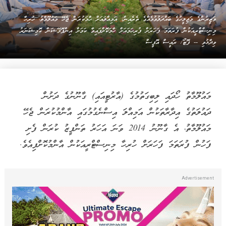
ވަޒީރުންގެ މަޖިލީހުގެ ބައްދަލުވުމެއްގެ ތެރެއިން: އަމިއްލައަށް ހާމަކުރަން ޖެހޭ މައުލޫމާތު، ހުރިހާ
މިނިސްޓްރީއަކުން ފުރަތަމަ ފަހަރަށް ފުރިހަމައަށް ހާމަކޮށްފައިވާ ކަމަށް އިންފޮމޭޝަން ކޮމިޝަނަރު
ވިދާޅުވި -- ފޮޓޯ/ ރައީސް އޮފީސް
މައުލޫމާތު ހޯދައި ލިބިގަތުމުގެ (އާރުޓީއައި) ގާނޫނުގެ ދަށުން
ދައުލަތުގެ އިދާރާތަކުން އަމިއްލަ އިސްނެގުމުގައި އާންމުކުރަން ޖެހޭ
މައުލޫމާތު، އެ ގާނޫނު 2014 ވަނަ އަހަރު ތަންފީޒު ކުރަން ފެށި
ފަހުން ފުރަތަމަ ފަހަރަށް ހުރިހާ މިނިސްޓްރީއަކުން އާންމުކޮށްފިއެވެ.