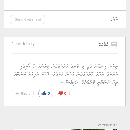
Send Comment
comment
ކުރުކޮށް
2 month 1 day ago
ތިކަން ހިނގާނެ މަގީ ތި ތަނުގެ މުވައްޒަފުން ތިތަނަށް މާ ލޯބިޖެހި
އެތަނުގެ ތެރޭގަ މުވައްޒަފުން އުޅެން ފެށުމެވެ. ޚާއްބަ އެހީއަށް ބޭނުންވާ
މީހާ ހުންނާނީ ބޭރުގައެވެ. އަދިވެސް ....
reply
thumb_up
thumb_down
Reply
0
0