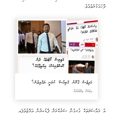
ފާހަގަކުރެވެއެވެ.
އަދިވެސް ގާނޫނު 'އެބިއުސް' ކުރަނީ ރައްޔިތުން؟
އިތުރަށް ވިދާޅުވުމަށް
އެ މައްސަލަތަކާ ގުޅިގެން ސަރުކާރަށް ފާޑުކިޔުން އަމާޒުވެފައި