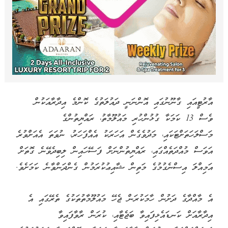
އާރުޓީއައި ގާނޫނުގައި އޮންނަނީ ދައުލަތުގެ ކޮންމެ އިދާރާއަކުން
ވެސް 13 ކަމަކާ ގުޅުންހުރި މައުލޫމާތު، ރައްޔިތުންގެ
މަސްލަހަތަށްޓަކައި، މަދުވެގެން އަހަރަކު އެއްފަހަރު، ނުވަތަ އެއަށްވުރެ
އަވަސް މުއްދަތެއްގައި، ރައްޔިތުންނަށް ފަސޭހައިން ލިބިދެވޭނެ ގޮތަށް
އަމިއްލަ އިސްނެގުމުގެ މަތިން ޝާއިޢުކުރަމުން ގެންދަންވާނެ ކަމަށެވެ.
އެ މާއްދާގެ ދަށުން ހާމަކުރަން ޖެހޭ މައުލޫމާތުތަކުގެ ތެރޭގައި އެ
އިދާރާއަށް ކަނޑައެޅިފައިވާ ބަޖެޓާއި، ކުރަން ރާވާފައިވާ