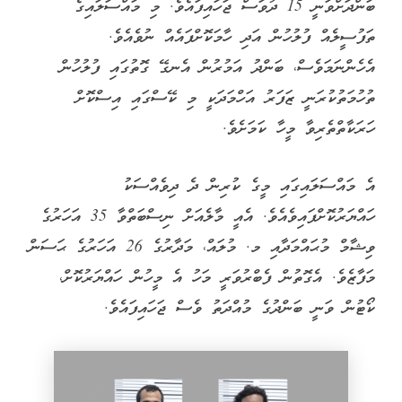
ބަންދަށްވަނީ 15 ދުވަސް ޖަހައިފައެވެ. މި މައްސަލައިގެ
ތަފުސީލެއް ފުލުހުން އަދި ހާމަކޮށްފައެއް ނުވެއެވެ.
އެހެންނަމަވެސް، ބަންދު އަމުރުން އެނގޭ ގޮތުގައި ފުލުހުން
ތުހުމަތުކުރަނީ ޒަފަރު އަހްމަދަކީ މި ކޭސްގައި އިސްކޮށް
ހަރަކާތްތެރިވާ މީހާ ކަމަށެވެ.
އެ މައްސަލައިގައި މީގެ ކުރިން ދެ ދިވެއްސަކު
ހައްޔަރުކޮށްފައިވެއެވެ. އެއީ މާލެއަށް ނިސްބަތްވާ 35 އަހަރުގެ
ވިޝާމް މުޙައްމަދާއި މ. މުލައް، މަދާރުގެ 26 އަހަރުގެ ޙަސަން
މަފާޒެވެ. އެގޮތުން ފެބްރުވަރީ މަހު އެ މީހުން ހައްޔަރުކޮށް،
ކޯޓުން ވަނީ ބަންދުގެ މުއްދަތު ވެސް ޖަހައިފައެވެ.