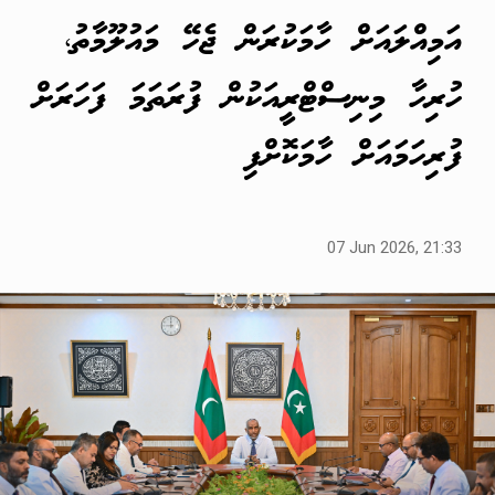
އަމިއްލައަށް ހާމަކުރަން ޖެހޭ މައުލޫމާތު،
ހުރިހާ މިނިސްޓްރީއަކުން ފުރަތަމަ ފަހަރަށް
ފުރިހަމައަށް ހާމަކޮށްފި
07 Jun 2026, 21:33