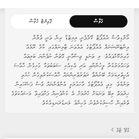
ޚުލާސާ
ޕޮއިންޓް ޚުލާސާ
މޯލްޑިވްސް އެއާޕޯޓް ކޮމްޕެނީ ލިމިޓެޑް އިން ވަނީ ވެލާނާ
އިންޓަނޭޝަނަލް އެއާޕޯޓުގެ އެއްވަނަ ޓާމިނަލްގައި ކާމް ރޫމެއް
ގާއިމުކޮށްފައެވެ. މި ތަނަކީ ޖިސްމާނީ ގޮތުން ނުފެންނަ ބަލިތައް
ތަހައްމަލުކުރާ މީހުންނާއި އަދި އެކިއެކި ސަބަބުތަކާ ގުޅިގެން ޚާއްސަ
އެހީތެރިކަމަށް ބޭނުންވާ ދަތުރުވެރިންނަށް ޚާއްސަކުރެވިގެން ހުޅުވި
ތަނެކެވެ. މިއީ އެއާޕޯޓުގެ މާހައުލަކީ އެންމެންނަށް ވެސް ފަސޭހައިން
ޚިދުމަތް ލިބޭ ތަނަކަށް ހެދުމަށް އެ ކުންފުނިން ފަށާފައިވާ މަސައްކަތުގެ
ތެރެއިން ހާސިލުކުރެވުނު މުހިންމު ލަނޑުދަނޑިއެކެވެ.
ގުޅޭ ޓެގު