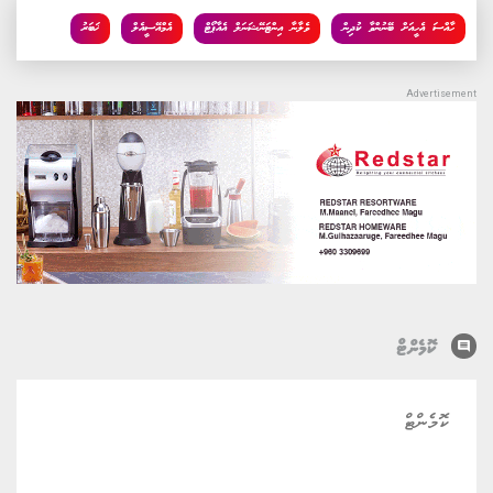
ހާއްސަ އެހީއަށް ބޭނުންވާ ކުދިން
ވެލާނާ އިންޓަނޭޝަނަލް އެއާޕޯޓް
އެމްއޭސީއެލް
ޚަބަރު
comment
ކޮމެންޓް