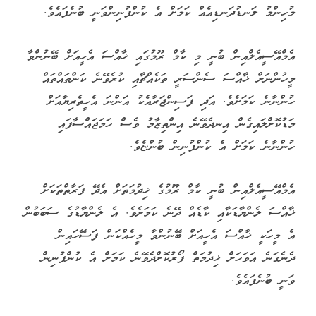
މުހިންމު ލަނޑުދަނޑިއެއް ކަމަށް އެ ކުންފުނިންވަނީ ބުނެފައެވެ.
އެމްއޭސީއެލްއިން ބުނީ މި ކާމް ރޫމުގައި ޚާއްސަ އެހީއަށް ބޭނުންވާ
މީހުންނަށް ޚާއްސަ ސެންސަރީ ތަކެއްޗާއި ކުރެވޭނެ ކަންތައްތައް
ހުންނާނެ ކަމަށެވެ. އަދި ފަސިންޖަރާއެކު އަންނަ އެހީތެރިޔާއަށް
މަޑުކޮށްލައިގެން އިނދެވޭނެ އިންތިޒާމު ވެސް ހަމަޖައްސާފައި
ހުންނާނެ ކަމަށް އެ ކުންފުނިން ބުންޏެވެ.
އެމްއޭސީއެލްއިން ބުނީ ކާމް ރޫމުގެ ޚިދުމަތަށް އެދޭ ފަރާތްތަކަށް
ޚާއްސަ ލެންޔާޑަކާއި ކާޑެއް ދޭނެ ކަމަށެވެ. އެ ލެންޔާޑުގެ ސަބަބުން
އެ މީހަކީ ޚާއްސަ އެހީއަށް ބޭނުންވާ މީހެއްކަން ފަސޭހައިން
ދެނެގަނެ އަވަހަށް ޚިދުމަތް ފޯރުކޮށްދެވޭނެ ކަމަށް އެ ކުންފުނިން
ވަނީ ބުނެފައެވެ.