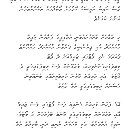
ވެސް ނައިބު ރައީސަކު ހޮވުމަށް ވޯޓުލުމައް ތައްޔާރުވަމުން
އަންނަ ކަމަށެވެ.
މި މަގާމަށް ވާދަކުރައްވަނީ އެމްޑީޕީގެ ފަރާތުން ޒައީމާ
މުހައްމަދު އާއި ޕީއެންސީގެ ފަރާތުން މުހައްމަދު މައުމޫނެވެ.
ފުރަތަމަ ނެގި ވޯޓުގައި ޒައީމާއަށް ދެ ވޯޓު
ލިބިވަޑައިގެންނެވިއިރު، މައުމޫނަށް ވެސް ލިބިވަޑައިގަތީ ދެ
ވޯޓެވެ. އަދި އަމިއްލަ ގޮތުން ކުރިމަތިލެއްވި ބުންޔާމީން
ހަސަނަށް ލިބިވަޑައިގަތީ އެއް ވޯޓެވެ.
އޭގެ ފަހުން ކުރިއަށް ގެންދިޔަ ފަސް ވޯޓުގައި ވެސް ޒައީމާ
އާއި މައުމޫނަށް ލިބިވަޑައިގަތީ ކޮންމެ ބޭފުޅަކަށް ދެ ވޯޓެވެ.
ނަތީޖާ އެއްވަރުވެ، ވަކި ކޮޅަކަށް ނުނިމި ދަނީ ބާތިލުވާ އެއް