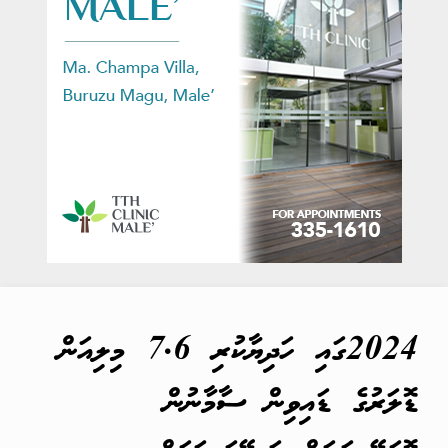
2024ގައި ހަދިޔާކުރި 7.6 މިލިއަން
ޑޮލަރުގެ ޑައިވިން ސާމާނުން