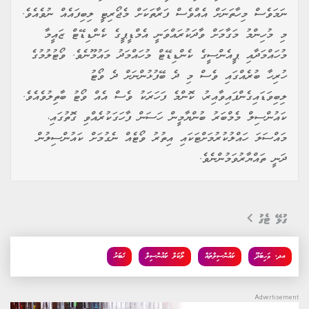
ނަމަވެސް މިހާތަނަށް އެއްވެސް ފަރާތަކަށް މެޖޯރިޓީ ލިބިފައެއް ނުވެއެވެ.
މި މުހިންމު މަގާމަށް ވާދަކުރައްވަނީ އެމްޑީޕީގެ ކެންޑިޑޭޓް ޒައީމާ
މުހައްމަދާއި ޕީއެންސީގެ ކެންޑިޑޭޓް މުހައްމަދު މައުމޫނެވެ. ވޯޓުލުމުގެ
ހުރިހާ ބުރެއްގައި ވެސް މި ދެ ބޭފުޅުންނަށް ދެ ވޯޓު
ލިބިވަޑައިގެންފައިވާއިރު، ކޮންމެ ފަހަރަކު ވެސް އެއް ވޯޓު ބާތިލުވެއެވެ.
ކައުންސިލް މެމްބަރު ބުންޔާމީން ހަސަން ފާހަގަކުރެއްވި ގޮތުގައި،
މައްސަލަ ހައްލުކުރުމަށްޓަކައި އިތުރު ވޯޓެއް ނެގުމަށް ކައުންސިލުން
ދަނީ ތައްޔާރުވަމުންނެވެ.
ގުޅޭ ޓެގު
އދ. މަހިބަދޫ
ކައުންސިލްތައް
ލޯކަލް ކަައުންސިލް
ޚަބަރު