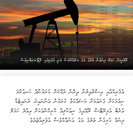
ޔޫއޭއީއަށް ހަމަލާ ދިނުމުން ތެލުގެ އަގު އަނެއްކާވެސް ވަނީ އުފުލިފައި. ފޮޓޯ/އަރަބްނިއުސް
އެމެރިކާއާއި އިސްރާއީލުން އީރާނާ ދެކޮޅަށް ކުރަމުންދާ ހަނގުރާމަ
ނިމުމަކަށް ގެނައުމަށް މަސައްކަތް ކުރަމުން އަންނައިރު، ޔުނައިޓެޑް
އެރެބް އެމިރޭޓްސް، ޔޫއޭއީގެ ނިއުކްލިއާ ކާރިޚާނާއަކަށް އިއްޔެ ހަމަލާ
ދިނުމާ ގުޅިގެން ތެލުގެ އަގު އަނެއްކާވެސް އުފުލިއްޖެއެވެ.