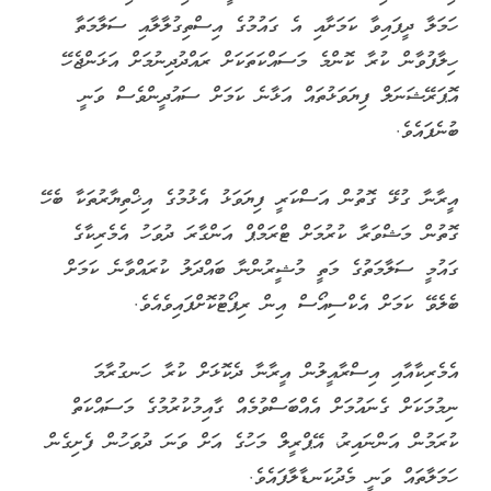
ހަމަލާ ދީފައިވާ ކަމަށާއި އެ ގައުމުގެ އިސްތިގުލާލާއި ސަލާމަތާ
ހިލާފުވާން ކުރާ ކޮންމެ މަސައްކަތަކަށް ރައްދުދިނުމަށް އަޅަންޖެހޭ
އޮޕަރޭޝަނަލް ފިޔަވަޅުތައް އަޅާނެ ކަމަށް ސައުދީންވެސް ވަނީ
ބުނެފައެވެ.
އީރާނާ ގުޅޭ ގޮތުން އަސްކަރީ ފިޔަވަޅު އެޅުމުގެ އިޚްތިޔާރުތަކާ ބެހޭ
ގޮތުން މަޝްވަރާ ކުރުމަށް ޓްރަމްޕް އަންގާރަ ދުވަހު އެމެރިކާގެ
ގައުމީ ސަލާމަތުގެ މަތީ މުޝީރުންނާ ބައްދަލު ކުރައްވާނެ ކަމަށް
ބެލެވޭ ކަމަށް އެކްސިއޯސް އިން ރިޕޯޓުކޮށްފައިވެއެވެ.
އެމެރިކާއާއި އިސްރާއީލުން އީރާނާ ދެކޮޅަށް ކުރާ ހަނގުރާމަ
ނިމުމަކަށް ގެނައުމަށް އެއްބަސްވުމެއް ގާއިމުކުރުމުގެ މަސައްކަތް
ކުރަމުން އަންނައިރު، އޭޕްރީލް މަހުގެ އަށް ވަނަ ދުވަހުން ފެށިގެން
ހަމަލާތައް ވަނީ މެދުކަނޑާލާފައެވެ.