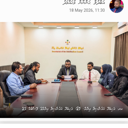
އަބްދުލް ޙަންނާން މުޙައްމަދު
18 May 2026, 11:30
އދ. މަހިބަދޫ ކައުންސިލް އިދާރާ.. ފޮޓޯ/ މަހިބަދޫ ކައުންސިލް އިދާރާގެ ފޭސްބުކް ޕޭޖް