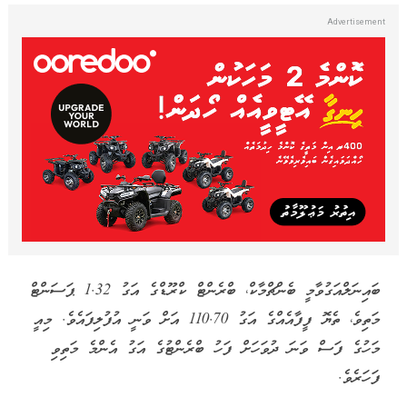
ބައިނަލްއަގުވާމީ ބެންޗްމާކް، ބްރެންޓް ކްރޫޑްގެ އަގު 1.32 ޕަސަންޓް
މަތިވެ، ތެޔޮ ފީފާއެއްގެ އަގު 110.70 އަށް ވަނީ އުފުލިފައެވެ. މިއީ
މަހުގެ ފަސް ވަނަ ދުވަހަށް ފަހު ބްރެންޓުގެ އަގު އެންމެ މަތިވި
ފަހަރެވެ.