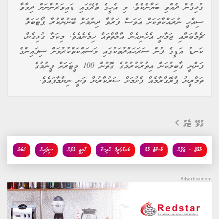
ގުޅިގެން ދެއްވި ބަޔާނެކެވެ. މި އެހީގެ ތެރޭގައި ޑައިވަރުންނަށް ދިމާވާ
ސިއްހީ ނުރައްކާތަކަށް އަވަސް ފަރުވާ ދިނުމަށް ބޭނުންކުރާ ޕޯޓަބަލް
ޗެމްބަރާއި ޒަމާނީ އެހެނިހެން އާލާތްތައް ހިމެނެއެވެ. މިކަމާ ގުޅިގެން،
ކަނޑު އަޑީގެ ފުން ސަރަހައްދުތަކުގައި މަސައްކަތްކުރުމަށް ސިފައިންގެ
ފަންނީ ގާބިލުކަން އިތުރުކުރުމުގެ ގޮތުން 100 މީޓަރަށް ފީނުމުގެ
ތަމްރީނު ޕްރޮގްރާމެއް ފެށުމަށް ސަރުކާރުން ވަނީ ނިންމާފައެވެ.
ގުޅޭ ޓެގު
ރާއްޖެ - ޖަޕާން
ކޯސްޓް ގާޑް
ކަނޑުމަތީގެ ހާދިސާ
ޚާރިޖީ ގުޅުން
ސިފައިން
ޚަބަރު