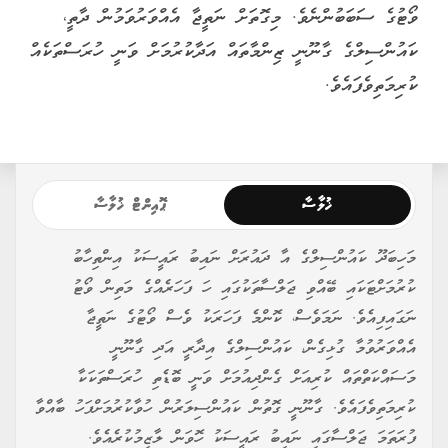
ވޯޓުގެ ސަބަބުންނެވެ. މިގޮތަށް ނަތީޖާ އެއްވަރުވަމުން ދާތީ،
ކައުންސިލްގެ ގާނޫނީ ޒިންމާތައް އަދާކުރުމަށް ވަނީ ހުރަސްތަކެއް
ކުރިމަތިވެފައެވެ.
ޚުލާސާ
ޕޮއިންޓް ޚުލާސާ
މަހިބަދޫ ކައުންސިލްގެ އާ ދައުރަށް ނައިބު ރައީސަކު އިންތިހާބު
ކުރުމަށްޓަކައި ބޭއްވި ޖަލްސާތަކުގައި ހަ ފަހަރެއްގެ މަތިން ވޯޓު
ނަގައިފިއެވެ. ނަމަވެސް، ކޮންމެ ފަހަރަކު ވެސް ވޯޓުގެ ނަތީޖާ
އެއްވަރުވުމާ ގުޅިގެން، ކައުންސިލްގެ އިދާރީ އަދި ގާނޫނީ
މަސައްކަތްތައް ކުރިއަށް ގެންދިއުމަށް ވަނީ ބޮޑެތި ހުރަސްތަކަކާ
ކުރިމަތިވެފައެވެ. ގާނޫނީ ގޮތުން ކައުންސިލަރުން ހުވާކުރުމަށްފަހު ބާއްވާ
ފުރަތަމަ ޖަލްސާގައި ނައިބު ރައީސަކު ހޮވަން ލާޒިމުކުރެއެވެ.