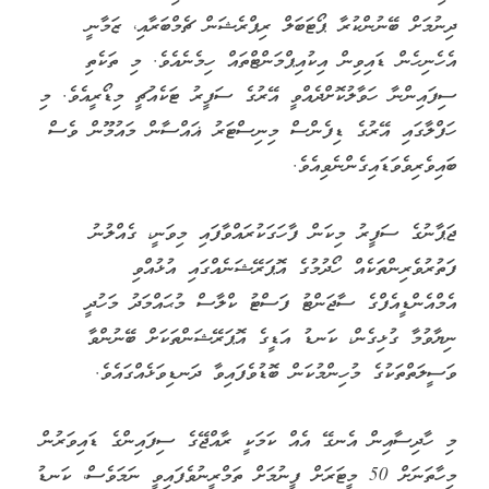
ދިނުމަށް ބޭނުންކުރާ ޕޯޓަބަލް ރިޕްރެޝަން ޗެމްބަރާއި، ޒަމާނީ
އެހެނިހެން ޑައިވިން އިކުއިޕްމަންޓްތައް ހިމެނެއެވެ. މި ތަކެތި
ސިފައިންނާ ހަވާލުކޮށްދެއްވީ އޭރުގެ ސަފީރު ޓަކެއުޗީ މިޑޯރީއެވެ. މި
ހަފްލާގައި އޭރުގެ ޑިފެންސް މިނިސްޓަރު ޣައްސާން މައުމޫން ވެސް
ބައިވެރިވެވަޑައިގެންނެވިއެވެ.
ޖަޕާނުގެ ސަފީރު މިކަން ފާހަގަކުރައްވާފައި މިވަނީ، ގެއްލުނު
ފަތުރުވެރިންތަކެއް ހޯދުމުގެ އޮޕަރޭޝަނެއްގައި އުޅުއްވި
އެމްއެންޑީއެފްގެ ސާޖަންޓު ފަސްޓު ކްލާސް މުޙައްމަދު މަހުދީ
ނިޔާވުމާ ގުޅިގެން، ކަނޑު އަޑީގެ އޮޕަރޭޝަންތަކަށް ބޭނުންވާ
ވަސީލަތްތަކުގެ މުހިންމުކަން ބޮޑުވެފައިވާ ދަނޑިވަޅެއްގައެވެ.
މި ހާދިސާއިން އެނގޭ އެއް ކަމަކީ ރާއްޖޭގެ ސިފައިންގެ ޑައިވަރުން
މިހާތަނަށް 50 މީޓަރަށް ފީނުމަށް ތަމްރީނުވެފައިވީ ނަމަވެސް، ކަނޑު