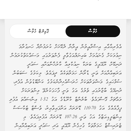
ޚުލާސާ
ޕޮއިންޓް ޚުލާސާ
އެމެރިކާއާއި އިސްރާއީލުން އީރާނާ ދެކޮޅަށް ކުރަމުންދާ ހަނގުރާމަ
ނިމުމަކަށް ގެނައުމަށް ބައިނަލްއަގުވާމީ ފެންވަރުގައި މަސައްކަތްކުރަމުން
ދަނިކޮށް، ޔޫއޭއީގެ ބަރަކާ ނިއުކްލިއާ ކާރުޚާނާއަށާއި ސައުދީ
އަރަބިއްޔާއަށް ވަނީ ޑްރޯން ހަމަލާތަކެއް ދީފައެވެ. މިކަމުގެ ސަބަބުން
ސުލްހައިގެ މަޝްވަރާތަކަށް ހުރަސްއެޅިދާނެކަމުގެ ކަންބޮޑުވުން އުފެދި،
ދުނިޔޭގެ ބާޒާރުގައި ތެލުގެ އަގު ވަނީ ފާހަގަކުރެވޭ މިންވަރަކަށް
މައްޗަށް ގޮސްފައެވެ. ބްރެންޓް ކްރޫޑްގެ އަގު 1.32 އިންސައްތަ އުފުލި
ފީފާއެއްގެ އަގު 110.70 ޑޮލަރަށް އަރާފައިވާއިރު، ވެސްޓް ޓެކްސަސް
އިންޓަމީޑިއަޓްގެ އަގު ވަނީ 107.26 ޑޮލަރަށް އުފުލިފައެވެ. މި
ޓެރަރިސްޓް ހަމަލާތަކާ ގުޅިގެން ޔޫއޭއީ އަދި ސައުދީ އަރަބިއްޔާއިން