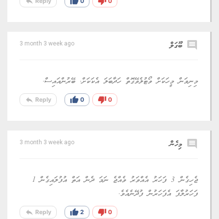
reply
thumb_up
thumb_down
Reply
0
0
comment
ބޫގަލް
3 month 3 week ago
މިނިވަން މީހަކަށް ވޯޓުލެވޭގޮތް ހަދާބަލަ އެކަކަށް. ބޭރުންއައިސް.
reply
thumb_up
thumb_down
Reply
0
0
comment
މިހެން
3 month 3 week ago
ޖެހިގެން 3 ފަހަރު އެއްވަރު ވެއްޖެ ނަމަ ދެން އަތް އުފުލައިގެން 1
ފަހަރުލާފަ އެފަހަރުން ފުދޭނެއެވެ.
reply
thumb_up
thumb_down
Reply
2
0