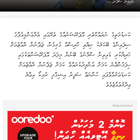
ޑައިވިން ސާމާނު --
ކަނޑުމަތީގެ ނުރައްކާތެރި އޮޕަރޭޝަނެއްގެ ތެރޭގައި އެމްއެންޑީއެފްގެ
ސިފައިންގެ ބޭކަލަކު ނިޔާވި ހާދިސާއާ ގުޅިގެން، ޖަޕާނުން ރާއްޖެއަށް
ހަދިޔާކުރި ޑައިވިން ސާމާނުގެ ބޭނުން މިފަދަ އޮޕަރޭޝަންތަކުގައި
ހިފަމުންދާނެ ކަމަށް އުންމީދުކުރައްވާ ކަމަށް ޖަޕާނުން ރާއްޖެއަށް
ކަނޑައަޅުއްވާފައި ހުންނަވާ ސަފީރު އިޝިގާމީ ރުމިކޯ އިއްޔެ
ވިދާޅުވެއްޖެއެވެ.