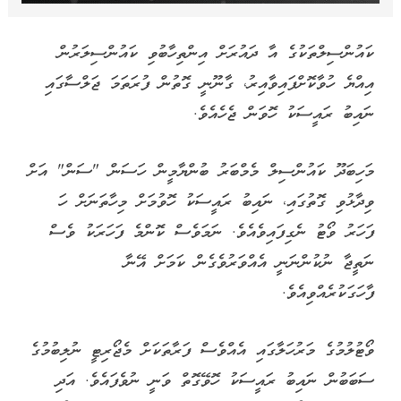
ކައުންސިލްތަކުގެ އާ ދައުރަށް އިންތިހާބުވި ކައުންސިލަރުން
އިއްޔެ ހުވާކޮށްފައިވާއިރު، ގާނޫނީ ގޮތުން ފުރަތަމަ ޖަލްސާގައި
ނައިބު ރައީސަކު ހޮވަން ޖެހެއެވެ.
މަހިބަދޫ ކައުންސިލް މެމްބަރު ބުންޔާމީން ހަސަން "ސަން" އަށް
ވިދާޅުވި ގޮތުގައި، ނައިބު ރައީސަކު ހޮވުމަށް މިހާތަނަށް ހަ
ފަހަރު ވޯޓު ނެގިފައިވެއެވެ. ނަމަވެސް ކޮންމެ ފަހަރަކު ވެސް
ނަތީޖާ ނުކުންނަނީ އެއްވަރުވެގެން ކަމަށް އޭނާ
ފާހަގަކުރެއްވިއެވެ.
ވޯޓުލުމުގެ މަރުހަލާގައި އެއްވެސް ފަރާތަކަށް މެޖޯރިޓީ ނުލިބުމުގެ
ސަބަބުން ނައިބު ރައީސަކު ހޮވޭގޮތް ވަނީ ނުވެފައެވެ. އަދި