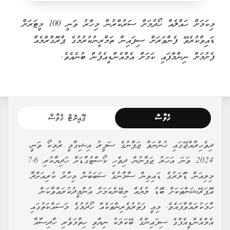
މިކަމަށް ހައްލެއް ހޯދުމަށް ސަރުކާރުން މިހާރު ވަނީ 100 މީޓަރަށް
ޑައިވްކުރެވޭ ފެންވަރަށް ސިފައިން ތަމްރީނުކުރުމުގެ ޕްރޮގްރާމެއް
ފެށުމަށް ނިންމާފައި ކަމަށް އެމްއެންޑީއެފުން ބުނެއެވެ.
ޚުލާސާ
ޕޮއިންޓް ޚުލާސާ
ދިވެހިރާއްޖޭގައި ހުންނަވާ ޖަޕާނުގެ ސަފީރު އިޝިގާމީ ރުމިކޯ ވަނީ،
2024 ވަނަ އަހަރު ޖަޕާނުން ދިވެހި ކޯސްޓުގާޑަށް ހަދިޔާކުރި 7.6
މިލިއަން ޑޮލަރުގެ ޑައިވިން ސާމާނުގެ ސަބަބުން މިހާރު ކުރިއަށްދާ
އޮޕަރޭޝަންތަކަށް ބޮޑު ލުޔެއް ލިބޭނެކަމަށް އުންމީދުކުރައްވާކަން
ހާމަކުރައްވާފައެވެ. މިއީ ފަތުރުވެރިންތަކެއް ހޯދުމުގެ މަސައްކަތުގައި
އެމްއެންޑީއެފްގެ ސިފައިންގެ ބޭކަލަކު ނިޔާވި ހިތާމަވެރި ހާދިސާއާ