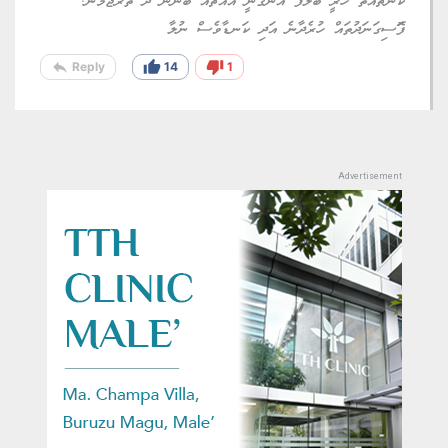
ކޯންޗެއްތޯ ހުރީ ބަލާފަ އެނގޭނީ އެއްޗެއް ބުނަން ދޯ ތަރުޖަމާނު.
ފޮަސިގަނަދުތައް ހުރެދާނެ އަދި ކަނޑާވެސް ނުލާ
reply
thumb_up
thumb_down
Reply
14
1