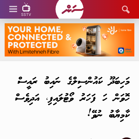
SSTV
SSTV LIVE
މަހިބަދޫ ކައުންސިލްގެ ނައިބު ރައީސް
ހޮވަން ހަ ފަހަރު ވޯޓުލައިފި، އަދިވެސް
ކާމިޔާބު ނުވޭ!