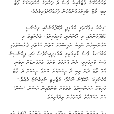
ތަކުރާރުކޮށް ވޯޓުލާއިރު ވެސް ދެ ފަރާތަށް އެއްވަރަކަށް ވޯޓު
ލިބި، ވޯޓު ބާޠިލުވަމުންދާކަން ފާހަގަކޮށްފައިވެއެވެ.
"މިހާރު މިވާގޮތަކީ އެމްޑީޕީ ދެބޭފުޅުންނާއި ޕީއެންސީ
ދެބޭފުޅުންނާއި މި އޮންނަނީ ކުރިމަތިލާފަ. އެހެންވީމަ މި
ކައުންސިލުން ނައިބު ރައީސްއަށް ހޮވަން ހުޅުވާލި ފުރުޞަތުގައި
އަޅުގަނޑު ވެސް ކުރިމަތިލީ އެމްޑީޕީއިންވެސް އަދި ޕީއެންސީން
ވެސް ކުރިމަތިލީ. ދެން ފުރަތަމަ ބުރުގަ އަޅުގަނޑަށް ލިބުނީ
އެއް ވޯޓު ދެން ތިބި ދެ މީހުންކުރެ ކޮންމެ މީހަކަށް ދެ ވޯޓު.
އެހެންވީމަ ނުހޮވޭނެ ނޫންތޯ. މެޖޯރިޓީ ނުލިބެންޏާ ދެއްތޯ،"
މަހިބަދޫ ކައުންސިލްގެ މެމްބަރު ބުންޔާމީން ހަސަން "ސަން"
އަށް މައުލޫމާތު ދެއްވަމުން ވިދާޅުވިއެވެ.
މީގެ އިތުރުން ބުންޔާމީން ވިދާޅުވީ މިއަދު މެންދުރު 1:00 ގައި