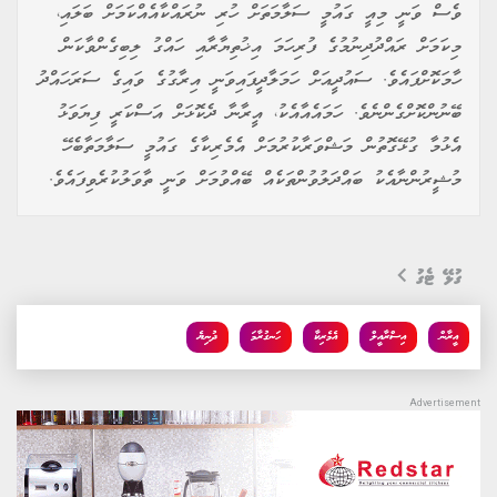
ވެސް ވަނީ މިއީ ގައުމީ ސަލާމަތަށް ހުރި ނުރައްކާއެއްކަމަށް ބަލައި،
މިކަމަށް ރައްދުދިނުމުގެ ފުރިހަމަ އިޚުތިޔާރާއި ހައްގު ލިބިގެންވާކަން
ހާމަކޮށްފައެވެ. ސައުދީއަށް ހަމަލާދީފައިވަނީ އިރާގުގެ ވައިގެ ސަރަހައްދު
ބޭނުންކޮށްގެންނެވެ. ހަމައެއާއެކު، އީރާނާ ދެކޮޅަށް އަސްކަރީ ފިޔަވަޅު
އެޅުމާ ގުޅޭގޮތުން މަޝްވަރާކުރުމަށް އެމެރިކާގެ ގައުމީ ސަލާމަތާބެހޭ
މުޝީރުންނާއެކު ބައްދަލުވުންތަކެއް ބޭއްވުމަށް ވަނީ ތާވަލުކުރެވިފައެވެ.
ގުޅޭ ޓެގު
އީރާން
އިސްރާއީލް
އެމެރިކާ
ހަނގުރާމަ
ދުނިޔެ