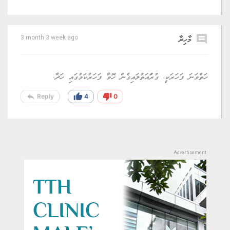
comment
މާހިރާ
3 month 3 week ago
ހަތްވަނަ ފަހަރަކީ، ގުރުައަތުލައިގެން ހޮވާ ފަހަރުކަމުގައި ހަދާ.
reply
thumb_up
thumb_down
Reply
4
0