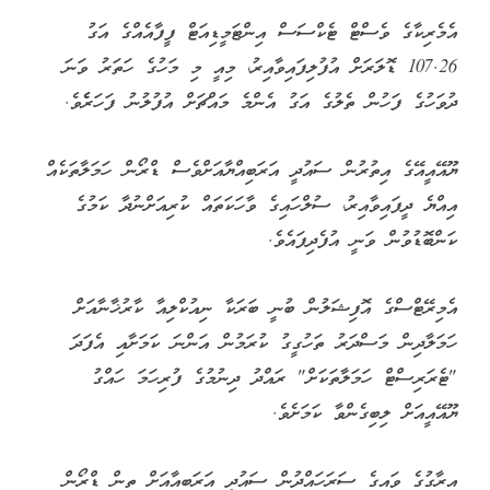
އެމެރިކާގެ ވެސްޓް ޓެކްސަސް އިންޓަމީޑިއަޓް ފީފާއެއްގެ އަގު
107.26 ޑޮލަރަށް އުފުލިފައިވާއިރު، މިއީ މި މަހުގެ ހަތަރު ވަނަ
ދުވަހުގެ ފަހުން ތެލުގެ އަގު އެންމެ މައްޗަށް އުފުލުނު ފަހަރެެވެ.
ޔޫއޭއީއޭގެ އިތުރުން ސައުދީ އަރަބިއްޔާއަށްވެސް ޑްރޯން ހަމަލާތަކެއް
އިއްޔެ ދީފައިވާއިރު، ސުލްހައިގެ ވާހަކަތައް ކުރިއަށްނުދާ ކަމުގެ
ކަންބޮޑުވުން ވަނީ އުފެދިފައެވެ.
އެމިރޭޓްސްގެ އޮފިޝަލުން ބުނީ ބަރަކާ ނިއުކްލިއާ ކާރުޚާނާއަށް
ހަމަލާދިން މަސްދަރު ތަހުގީގު ކުރަމުން އަންނަ ކަމަށާއި އެފަދަ
"ޓެރަރިސްޓް ހަމަލާތަކަށް" ރައްދު ދިނުމުގެ ފުރިހަމަ ހައްގު
ޔޫއޭއީއަށް ލިބިގެންވާ ކަމަށެވެ.
އިރާގުގެ ވައިގެ ސަރަހައްދުން ސައުދީ އަރަބިއާއަށް ތިން ޑްރޯން