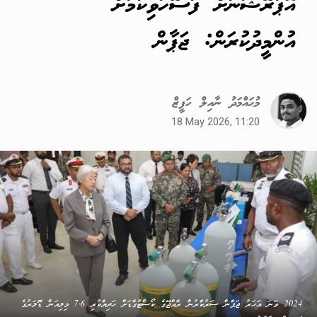
އޮޕަރޭޝަނަށް ފަސޭހަވިކަމަށް
އުންމީދުކުރަން: ޖަޕާން
މުޙައްމަދު ނާއިލް ހަފީޒް
18 May 2026, 11:20
2024 ވަނަ އަހަރު ޖަޕާން ސަރުކާރުން ރާއްޖޭގެ ކޯސްޓުގާޑަށް ހަދިޔާކުރި 7.6 މިލިއަން ޑޮލަރުގެ