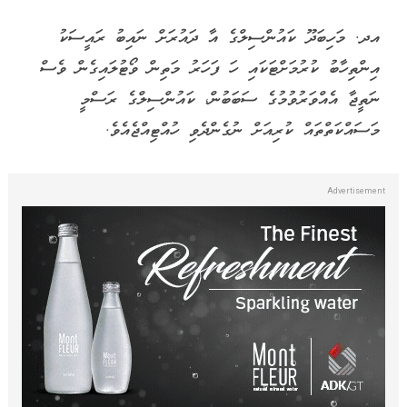
އދ. މަހިބަދޫ ކައުންސިލްގެ އާ ދައުރަށް ނައިބު ރައީސަކު
އިންތިހާބު ކުރުމަށްޓަކައި ހަ ފަހަރު މަތިން ވޯޓުލައިގެން ވެސް
ނަތީޖާ އެއްވަރުވުމުގެ ސަބަބުން، ކައުންސިލްގެ ރަސްމީ
މަސައްކަތްތައް ކުރިއަށް ނުގެންދެވި ހުއްޓިއްޖެއެވެ.