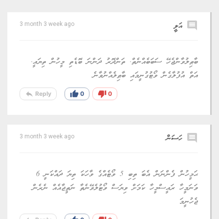
comment
އަލީ
3 month 3 week ago
ބާޠިލުވާންޖެހޭ ސަބަބެއްނެތް. ތަންދޮރު ދަންނަ ބޮޑެތި މީހުން ތިޔައީ.
އަތް އުފުލާގެން ވޯޓުގުނީމައި ބާޠިލެއްނުވާނެ
reply
thumb_up
thumb_down
Reply
0
0
comment
ހަސަން
3 month 3 week ago
ޙަމީހުން ފެންނަން އެބަ ތިބި 5 ވޯޓެއްގެ ވާހަކަ ތިޔަ ދައްކަނީ 6
ވަނަމީހާ ރައީސްމީހާ ކަމަށް ވިޔަސް ވޯޓުލެވޭނެތާ ނަތީޖާއެއް ނެރެން
ޖެހުނީމަ