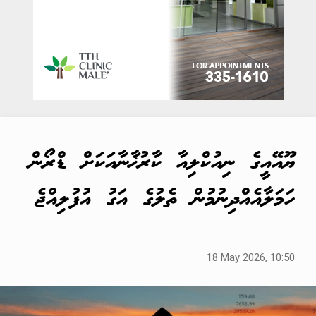
ޔޫއޭއީގެ ނިއުކްލިއާ ކާރުޚާނާއަކަށް ޑްރޯން
ހަމަލާއެއްދިނުމުން ތެލުގެ އަގު އުފުލިއްޖެ
18 May 2026, 10:50