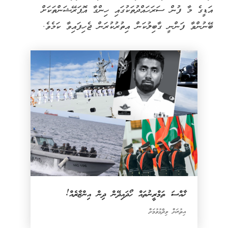
އަޑީގެ މާ ފުން ސަރަހައްދުތަކުގައި ހިންގާ އޮޕަރޭޝަންތަކަށް
ބޭނުންވާ ފަންނީ ގާބިލުކަން އިތުރުކުރަން ޖެހިފައިވާ ކަމެވެ.
ޚާއްސަ ތަމްރީނުތައް ހޯދައިދޭން ދިން އިންޒާރެއް!
އިތުރަށް ވިދާޅުވުމަށް