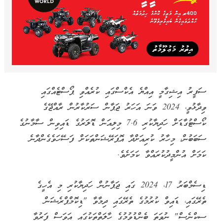
ސަފީރު އިޝިގާމީ އިއްޔެ އެކްސްގައި ކުރެއްވި ޕޯސްޓެއްގައި
ވިދާޅުވީ، 2024 ވަނަ އަހަރު ޖަޕާން ސަރުކާރުން ރާއްޖޭގެ
ކޯސްޓުގާޑަށް ހަދިޔާކުރި 7.6 މިލިއަން ޑޮލަރުގެ ޑައިވިން ސާމާނުގެ
ސަބަބުން، މިހާރު ކުރިއަށްދާ އޮޕަރޭޝަންތަކަށް ފަސޭހަވެގެންދާނެ
ކަމަށް އުންމީދުކުރައްވާ ކަމަށެވެ.
ޑިސެމްބަރު 17، 2024 ގައި ޖަޕާނުން ހަދިޔާކުރި މި އެހީގެ
ތެރޭގައި، ޑައިވް ކުރުމުގެ ތެރޭގައި ދިމާވާ "ޑިކޮމްޕްރެޝަން
ސިކްނެސް" ނުވަތަ ބެންޑުވުމުގެ ހާލަތްތަކުގައި އަވަސް ފަރުވާ