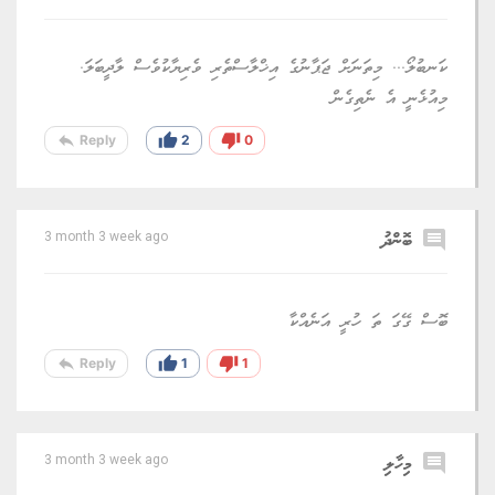
ކަނބުލޯ... މިތަނަށް ޖަޕާނުގެ އިޚްލާސްތެރި ވެރިޔާކުވެސް ލާދީބަލަ.
މިއުޅެނީ އެ ނެތިގެން
reply
thumb_up
thumb_down
Reply
2
0
comment
ބޮންދު
3 month 3 week ago
ބޮސް ގޭގަ ތަ ހުރީ އަނެއްކާ
reply
thumb_up
thumb_down
Reply
1
1
comment
މިހާލި
3 month 3 week ago