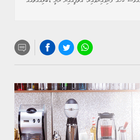
ްވެސް ކޭހެއް ފެނިފައިނުވާއިރު، އެޗްޕީއޭއިން ދަނީ ޑަބްލިއުއެޗްއޯއާ