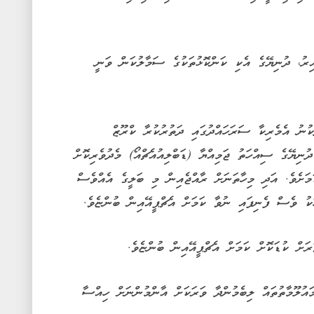
ިރު، ދުނިޔޭގެ އެކި ކަންކޮޅުތަކުގެ ސަމާލުކަން ވަނީ
ުނު އެމެރިކާ ސަރަހައްދުގައި ދަތުރުކުރާ ކްރޫޒް
ުނިޔޭގެ ސިއްހަތު ޖަމިއްޔާ (ޑަބްލިއުއެޗްއޯ) މެދުވެރިކޮށް
ަށެވެ. އަދި މިހާތަނަށް ރާއްޖެއިން މި ބަލީގެ އެއްވެސް
ަކު ވެސް ފެނިފައި ނުވާ ކަމަށް އެޗްޕީއޭއިން ބުންޏެވެ.
ަށް ކުޑަކޮށް ކަމަށް އެޗްޕީއޭއިން ބުންޏެވެ.
ައުލޫމާތުތައް ލިބެމުންދާ ވަރަކަށް އާންމުންނަށް ހިއްސާ