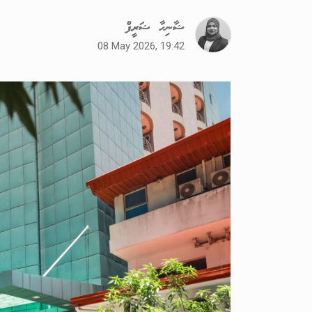
ޝާނިހާ ޝަރީފް
08 May 2026, 19:42