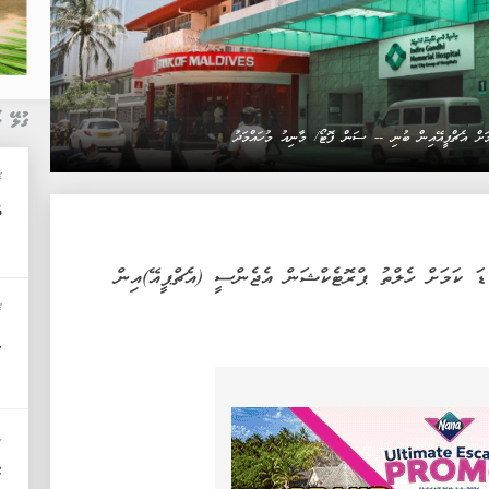
ގުޅޭ ޚ
މަށް އެޗްޕީއޭއިން ބުނި -- ސަން ފޮޓޯ/ މާނިއު މުހައްމަދު
ޚ
ދ
ޑަ ކަމަށް ހެލްތު ޕްރޮޓެކްޝަން އެޖެންސީ (އެޗްޕީއޭ)އިން
ޚ
ޑ
ސ
ޒ