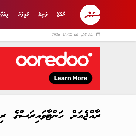
ރާއްޖެ
ދުނިޔެ
ކުޅިވަރު
ވިޔަފާރ
date_range
ބުރާސްފަތި 06 އޮގަސްޓް 2026
ރާއްޖެ
ރިޕޯޓް
ދު
ރާއްޖެއަށް ހަންޓާވައިރަސްގެ ރ