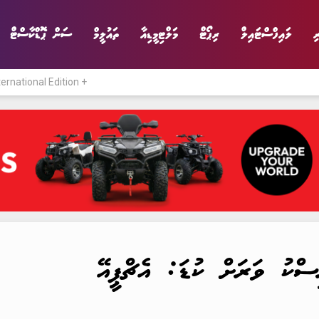
ި
ލައިފްސްޓައިލް
ރިޕޯޓް
މަލްޓިމީޑިއާ
ތައުލީމް
ސަން ޕޮޑްކާސްޓް
ternational Edition +
ނިޔެ
ވާހަކަ
ވިޔަފާރި
ލައިފްސްޓައިލް
ިސްކު ވަރަށް ކުޑަ: އެޗްޕީއޭ