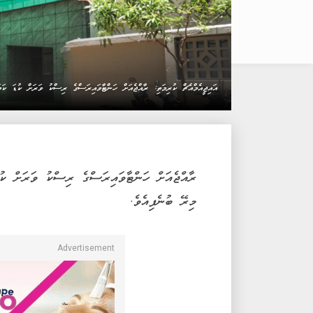
އައިޖީއެމްއެޗް ކުރިމަތި: ރާއްޖެއަށް ހަންޓާވައިރަސްގެ ރިސްކު ވަރަށް ކުޑަ ކަ
ރާއްޖެއަށް ހަންޓާވައިރަސްގެ ރިސްކު ވަރަށް ކު
މިރޭ ބުނެފިއެވެ.