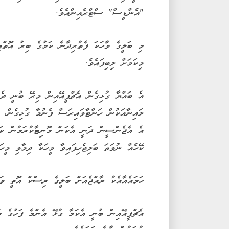
"އެންޑީސް" ސްޓްރެއިންއެވެ.
މި ބަލީގެ ވާހަކަ ފެތުރިދާނެ ކަމުގެ ބިރު އޮތްއ
މިކަމަށް ލިބިފައެވެ.
އެ ބައްޔާ ގުޅިގެން އެޗްޕީއޭއިން މިރޭ ބުނީ ދެކ
ލައިނާއަކުން ހަންޓާވައިރަސް ފެނުމާ ގުޅިގެން، ދ
އެ އެޖެންސީން ދަނީ އެކަން މޮނިޓާކުރަމުން ކަމ
ކޭހެއް ނުވަތަ ބަލިޖެހިފައިވާ މީހަކާ ދިމާވި މީހ
ހަމައެއާއެކު ރާއްޖެއަށް ބަލީގެ ރިސްކް އޮތީ ވަރ
އެޗްޕީއޭއިން ބުނީ އެކަމާ ގުޅޭ އެންމެ ފަހުގެ މ