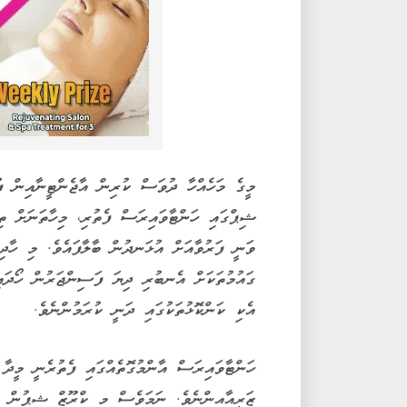
މީގެ މަހެއްހާ ދުވަސް ކުރިން އާޖެންޓީނާއިން ފު
ޝިޕްގައި ހަންޓާވައިރަސް ފެތުރި، މިހާތަނަށް ތި
ވަނީ ފަރުވާއަށް އުޅަނދުން ބާލާފައެވެ. މި ހާދި
ގައުމުތަކަށް އެނބުރި ދިޔަ ފަސިންޖަރުން ހޯދައި
އެކި ކަންކޮޅުތަކުގައި ދަނީ ކުރަމުންނެވެ.
ހަންޓާވައިރަސް އާންމުގޮތެއްގައި ފެތުރެނީ މީދާ 
ޒަރީއާއިންނެވެ. ނަމަވެސް މި ކްރޫޒް ޝިޕުން ފެ