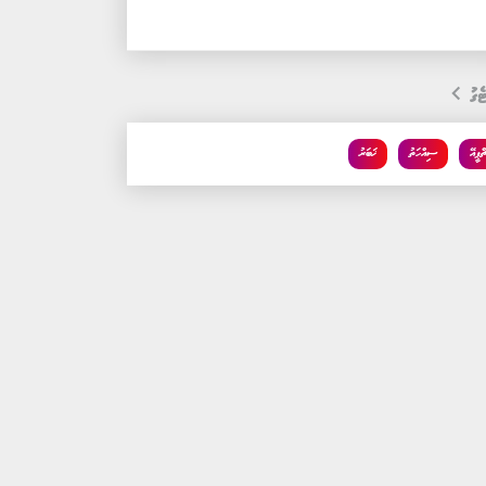
ެގު
ްޕީއޭ
ސިއްހަތު
ޚަބަރު