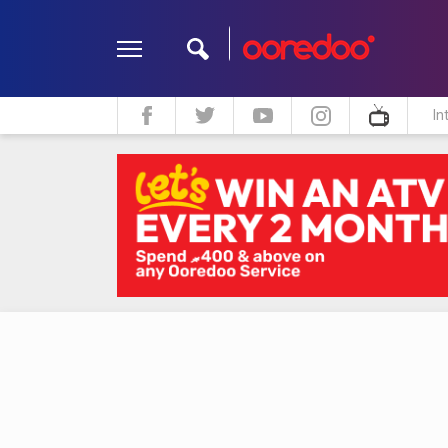
In
ދީން
ކޮލަމް
މަލްޓިމީޑިއާ