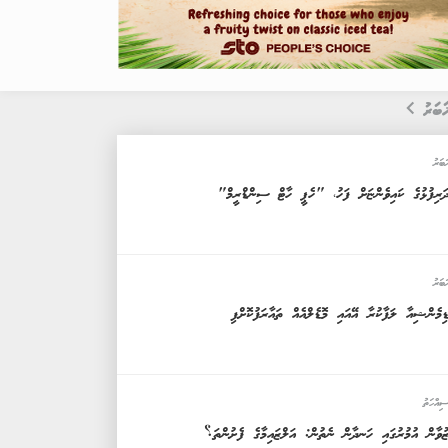
ަބަރު
ަބަރު
ަރިފުޅުގެ ކައިވެންޏަށް ފަހު، "ހެޕީ ހާޓް ސިންޑްރީމް"
ަބަރު
ިމެންޝިއާ ލަފާކުރާ އޭއައި މޮޑެލްއެއް ތައާރަފުކޮށްފި
ިއްހަތު
ުވާން އުމުރުގައި ހަނދާން ނެތުން: އަލްޒައިމާގެ ފެށުންތަ؟