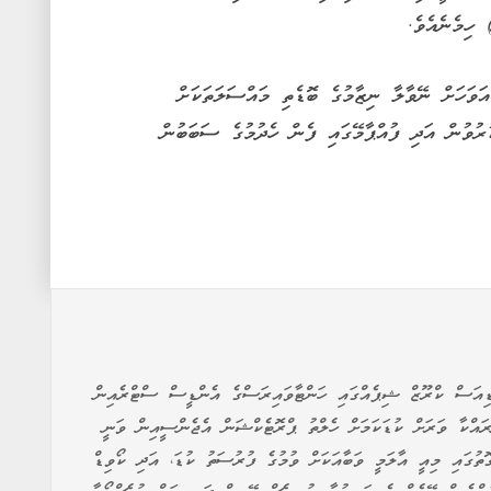
 ހިމެނެއެވެ.
އަވަހަށް ނޭވާލާ ނިޒާމުގެ ބޮޑެތި މައްސަލަތަކަށް
ރުވުން އަދި ފުއްޕާމޭގައި ފެން ހެދުމުގެ ސަބަބުން
ްޑިއަސް ކްރޫޒް ޝިޕެއްގައި ހަންޓާވައިރަސްގެ އެންޑީސް ސްޓްރެއިން
ައްކާ ވަރަށް ކުޑަކަމަށް ހެލްތު ޕްރޮޓެކްޝަން އެޖެންސީއިން ވަނީ
ގޮތުގައި މިއީ އާލަމީ ވަބާއަކަށް ވުމުގެ ފުރުސަތު ކުޑަ، އަދި ކޯވިޑް