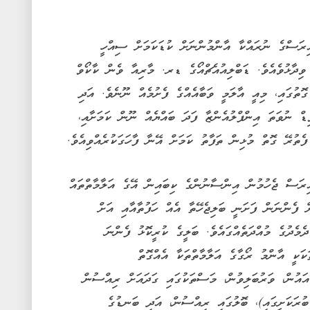
ިރަސްގެ ނުރައްކާ އާންމުންނަށް ކުޑަކަމަށް ސިއްހީ
ވިދާޅުވެއެވެ. ޑަބްލިއުއެޗްއޯގެ ޑރ. މާރިއާ ވެން ކާކޯވް
ގޮތުގައި، މިއީ އާލަމީ ވަބާއެއްގެ ފެށުމެއް ނޫނެވެ. އަދި
ޑް ނުވަތަ އިންފްލުއެންޒާ ފަދަ ބައްޔެއް ނޫން ކަމަށާއި،
ެތުރޭ ގޮތް މުޅިން ތަފާތު ކަމަށް އޭނާ ފާހަގަކުރެއްވިއެވެ.
ިރަސް ޖެހުމުން އިންސާނުންގެ ކިބައިން އޭގެ އަލާމާތްތައް
ް ފެންނަން ފަށަނީ ބަލިޖެހޭތާ އެއް ހަފުތާއާއި އަށް
ދެމެދުގެ މުއްދަތެއްގައެވެ. ބަލީގެ ކުރީކޮޅު ފެންނަ
ަކަކީ އާންމު ރޯގާގެ އަލާމާތްތަކާ އެއްގޮތް
އައުން، ވަރުބަލިވުން، މަސްތަކުގައި ގަދައަށް ރިއްސުން
ރަކަށީގައި)، ބޮލުގައި ރިއްސުން، އަދި ބަނޑުގެ