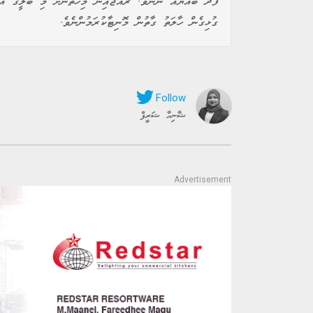
ފަދަ ބައްޔެއް ނޫނެވެ. ރާއްޖެއިން މިހާތަނަށް މި ބަލީގެ އެއ
ގުޅިގެން ހާލަތު ގާތުން މޮނިޓާކުރަމުންނެވެ.
ޝާނިހާ ޝަރީފް