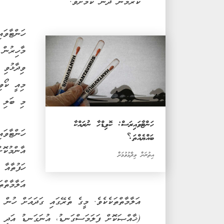
ކުރަމުން ދާނެ ކަމަށެވެ.
ހަންޓާވައ
މާހިރުން 
ވިދާޅުވި 
މިއީ ކޯވި
މި ބަލި ފ
ހަންޓާވައިރަސް: ކޮވިޑްހާ ނުރައްކާ
ހަންޓާވައ
ބައްޔެއްތަ؟
އާންމުކޮށ
އިތުރަށް ވިދާޅުވުމަށް
ހަފުތާއާ 
އަލާމާތްތ
އަލާމާތްތަކެކެވެ. މީގެ ތެރޭގައި ގަދައަށް ހުން 
(ޚާއްޞަކޮށް ފަލަމަސްގަނޑު، އުނަގަނޑު އަދި ބު