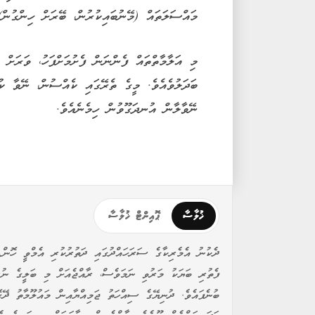
މައްސަލަތައް (މޭނުބައިކުރުން، ބޭރަށް ހިންގުން)
މި އަލާމާތްތައް ފެންނަން ފެށުމަށްފަހު، ވަރަށް 
ބަދަލުވެއެވެ. މީގެ ތެރޭގައި ކެއްސުން، ނޭވާ ކު
ނޭވާލާން އުނދަގޫވުން ހިމެނެއެވެ.
ޚުލާސާ
ޕޮއިންޓް ޚުލާސާ
ދެކުނު އެމެރިކާގެ ސަރަހައްދުގައި ދަތުރުކުރި އެމްވީ ހޮނ
ފެތުރި ބަޔަކު މަރުވި ނަމަވެސް، ރާއްޖެއަށް މި ބަލީގެ ނުރ
ބުނެފައެވެ. ދުނިޔޭގެ ސިއްހަތު ޖަމިއްޔާއިން މައުލޫމާތު ދޭ