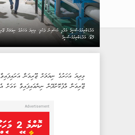
އެމްޑަބްލިޔުއެސްސީގެ އެމްޑީ ހުސައިން ފަހުމީ: މިދިޔަ އަހަރުގެ ނިޔަލަށް ޖޫރިމ
ފޮޓޯ/ އެމްޑަބްލިޔުއެސްސީގެ
މިދިޔަ އަހަރުގެ ނިޔަލަށް ޖޫރިމަނާ އަރައިފައިވާ
ޖޫރިމަނާ މާފުކޮށްދޭން ނިންމައިފައިވާ ކަމަށް އެ