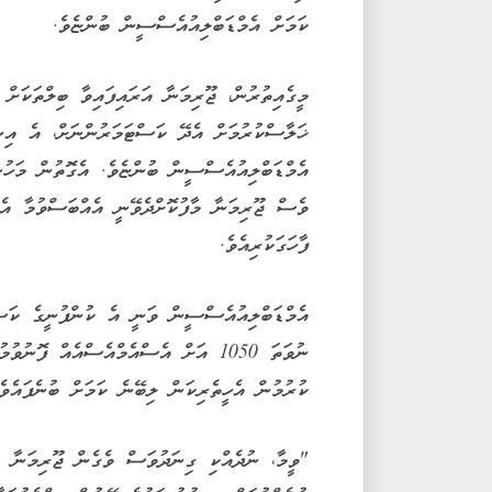
ކަމަށް އެމްޑަބްލިއުއެސްސީން ބުންޏެވެ.
މީގެއިތުރުން، ޖޫރިމަނާ އަރައިފައިވާ ބިލްތަކަށް
ޚަލާސްކުރުމަށް އެދޭ ކަސްޓަމަރުންނަށް، އެ އިނ
އެމްޑަބްލިއުއެސްސީން ބުންޏެވެ. އެގޮތުން މަހުނ
ވެސް ޖޫރިމަނާ މާފުކޮށްދެވޭނީ އެއްބަސްވުމާ އެ
ފާހަގަކުރިއެވެ.
ނުވަތަ 1050 އަށް އެސްއެމްއެސްއެއް ފޮނުވުމުން ނުވަތަ
ކުރުމުން އެހީތެރިކަން ލިބޭނެ ކަމަށް ބުނެފައެވެ
"ވީމާ، ނުދެއްކި ގިނަދުވަސް ވެގެން ޖޫރިމަނާ އ