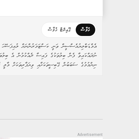
ޚުލާސާ
ޕޮއިންޓް ޚުލާސާ
އެމްޑަބްލިޔުއެސްސީން ވަނީ ކަސްޓަމަރުންނަށް ލުއިފަސޭހަ ގޮ
ނުދައްކައިވާ ފެން ބިލުތަކުގެ ފައިސާ ދެއްކުމުން އެ ބިލުތަކ
ނިންމުމުގެ ސަބަބުން ގޭބިސީތަކަށާއި ވިޔަފާރިތަކަށް މާލީ ގ