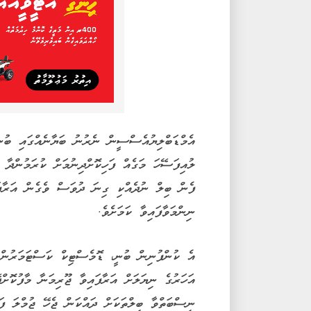
އެމްޑަބްލިޔުއެސްސީން ނެރުނު ބަޔާނެއްގައި ބުނީ
ލުއިފަސޭހަ މަގެއް ފަހިކޮށްދިނުމަށް ކުރަމުންދާ 
ފެން ބިލް ނުދެއްކި ގިނަ ދުވަސް ވެގެން އަރާފަ
ނިންމަވާފައިވާ ކަމަށެވެ.
އެ ކުންފުނިން ބުނީ، ޑޮމެސްޓިކް ކަސްޓަމަރުންނ
އަހަރުގެ ނިޔަލަށް އަރާފައިވާ ޖޫރިމަނާ މާފުކޮށްދ
ނިސްބަތްވާ ބިލްތަކަށް ދައްކަން ޖެހޭ ޖުމްލަ ފަ