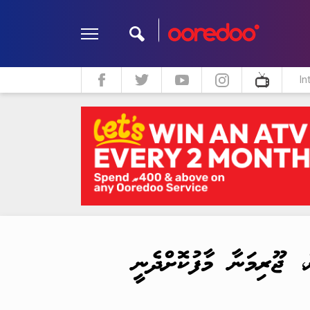
In
ދީން
ކޮލަމް
މަލްޓިމީޑިއާ
، ޖޫރިމަނާ މާފުކޮށްދެނީ