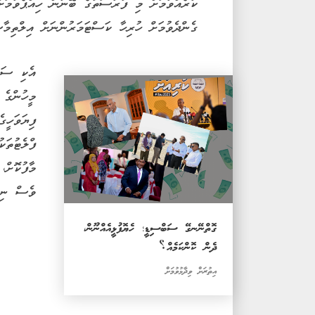
ކުރެއްވުމަށް މި ފުރުސަތުގެ ބޭނުން ހިއްޕެވުމަށާ
ގެންދެވުމަށް ހުރިހާ ކަސްޓަމަރުންނަށް އިލްތިމާސ
އެކި ސަރު
މީހުންގެ 
ފިޔަވަހީގ
ފްލެޓުތަކ
މާފުކޮށް،
ވެސް ނިން
ގޮތްނޭނގޭ ސަބްސިޑީ؛ ހެޔޮފުޅީއެއްނޫން،
ދެން ކޮންކަމެއް؟
އިތުރަށް ވިދާޅުވުމަށް