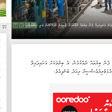
ަނާ އަރައިފައިވާ ފެން ބިލުތައް ދެއްކުމުން، ޖޫރިމަނާ މާފުކޮށްދޭން ވަނީ ނިންމައިފައި --
ގުޅޭ ޚ
އ
މ
 ފެން ބިލުތައް ދެއްކުމުން، އެ ބިލުތަކަށް އަރައިފައިވާ
މްޑަބްލިޔުއެސްސީން މިއަދު ބުނެފިއެވެ.
ޚ
ފ
ޚ
އ