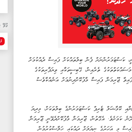
ގުޅޭ ޓ
ފެ
، ކަސްޓަމަރުންނަށް ފެން ބިލްތައްކަށް ފައިސާ ދެއްކުމަށް
މަސައްކަތްތަކުގެ ތެރެއިން، ގޭބިސީތަކާއި ވިޔަފާރިތަކުގެ
އިވާ ޖޫރިމަނާ ފައިސާ މާފުކޮށްދިނުމަށް އަނެއްކާވެސް
ާއި ކޮމާޝަލް ޓެރިފް ކަސްޓަމަރުންގެ ބިލްތަކަށް، މިދިޔަ
ޭނެ ކަމަށެވެ. އެގޮތުން، ޖޫރިމަނާ މާފުކޮށްދެވޭނީ ޖޫރިމަނާ
އިސާ މި އަހަރުގެ ނިޔަލަށް ދައްކައި ޚަލާސްކުރުމުން