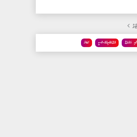
ެގު
ނާއި ނަރުދަމާ
އެމްޑަބްލިއުއެސްސީ
ޚަބަރު