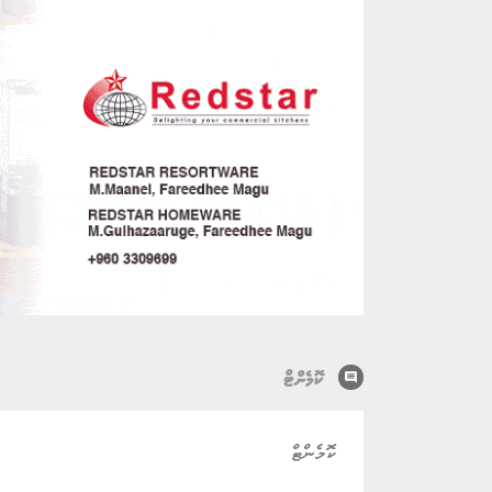
comment
ކޮމެންޓް