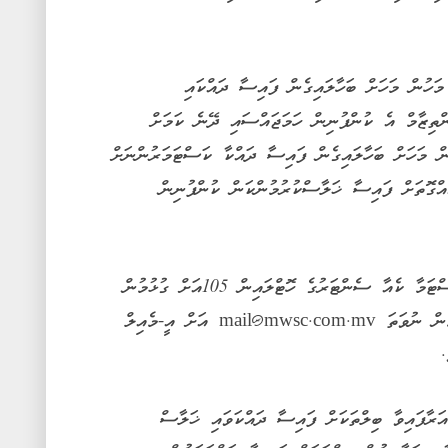
 މަހުން މަހަށް ބަހާލައިގެން ފައިސާ ދައްކައި
ްތިޒާމް އެ ކުންފުނިން ހަމަޖައްސައި ދޭނެ ކަމަށް
ް މަހަށް ބަހާލައިގެން ފައިސާ ދައްކާ ކަސްޓަމަރުންނަށް
އްގޮތަށް ފައިސާ ޚަލާސްކުރުމުންކަން ކުންފުނިން
އެމްޑަބްލިއުއެސްސީން ވަނީ އެ ކުންފުނީގެ ކަސްޓަމާ ކެއާ ސެންޓަރުގެ ހޮޓްލައިން 105އަށް ގުޅުމުން
mail@mwsc.com.mv
އަށް އީ-މެއިލް
.
ަރާފައިވާ ބިލްތަކަށް ފައިސާ ދައްކަވައި ޚަލާސް