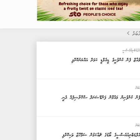
ަބަރު
ެމްޑަބްލިއުއެސްސީ
ުއާޒް ފެން ކުންފުނީގެ ޑީއެމްޑީ ކަމަށް އައްޔަނުކޮށްފި
ަބަރު
ެން ކުންފުނިން މައުމޫން ފަންޑޭޝަނަށް ސްކޮލާޝިޕެއް ދެނީ
ަބަރު
ެމްޑަބްލިއުއެސްސީގެ ބޯޑުގެ ޗެއާކަމުން ޝަމްހޫޒާ ވަކިކޮށްފި