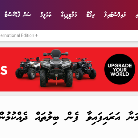
ި
ލައިފްސްޓައިލް
ރިޕޯޓް
މަލްޓިމީޑިއާ
ތައުލީމް
ސަން ޕޮޑްކާސްޓް
ternational Edition +
ނިޔެ
ވާހަކަ
ވިޔަފާރި
ލައިފްސްޓައިލް
ނާ އަރައިފައިވާ ފެން ބިލުތައް ދެއްކުމުން