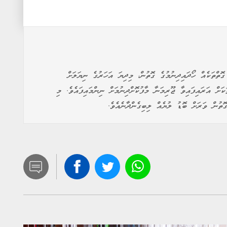
ތްތަކެއް ހޯދައިދިނުމުގެ ގޮތުން، މިދިޔަ އަހަރުގެ ނިޔަލަށް
ަށް އަރައިފައިވާ ޖޫރިމަނާ މާފުކޮށްދިނުމަށް ނިންމައިފައެވެ. މި
ޮތުން ވަރަށް ބޮޑު ލުޔެއް ލިބިގެންދާނެއެވެ.