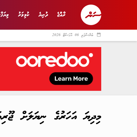
ރާއްޖެ
ދުނިޔެ
ކުޅިވަރު
ވިޔަފާރ
date_range
ބުރާސްފަތި 06 އޮގަސްޓް 2026
ރާއްޖެ
ރިޕޯޓް
ދު
މިދިޔަ އަހަރުގެ ނިޔަލަށް ޖޫރިމަ