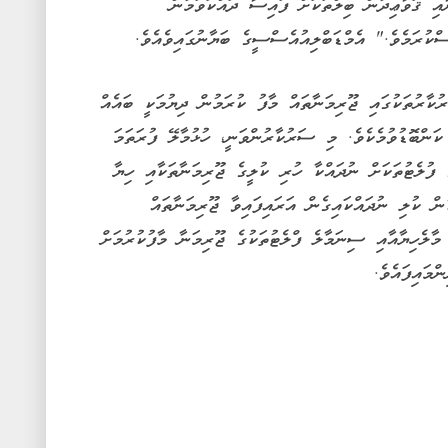
އި ޤަވާޢިދުން ބިލްތަކަށް ފައިސާ ދައްކަވަމުން
ްކުރަމެވެ." އެމްޑަބްލިއުއެސްސީގެ ބަޔާނުގައިވެއެވެ.
ކާރުތަކުގައި ޖޫރިމަނާތައް މާފު ކުރަމުން ދިޔުމަކީ ބައެއް
ކަންބޮޑުވުމެކެވެ. މި ސަރުކާރުންވަނީ، ހުޅުމާލޭ ފުރަތަމަ
ެ ފުލެޓުތަކަށް ނުދައްކާ ހުރި ކުލީގެ ޖޫރިމަނާތަކާއި ހިޔާ
ުން ކުލި ނުދައްކައިގެން އަރައިފައިވާ ޖޫރިމަނާތައް
 މާލެހިޔާއާއި ސިނަމާލެ ފްލެޓުތަކުގެ ޖޫރިމަނާ މާފުކުރުމަށް
މައިފައެވެ.