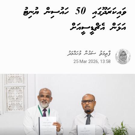
ވައިކަރަދޫގައި 50 ހައުސިން ޔުނިޓު
އަޅަން އެޗްޑީސީއަށް
ފާތިމަތު ސައުނާ މުހައްމަދު
25 Mar 2026, 13:58