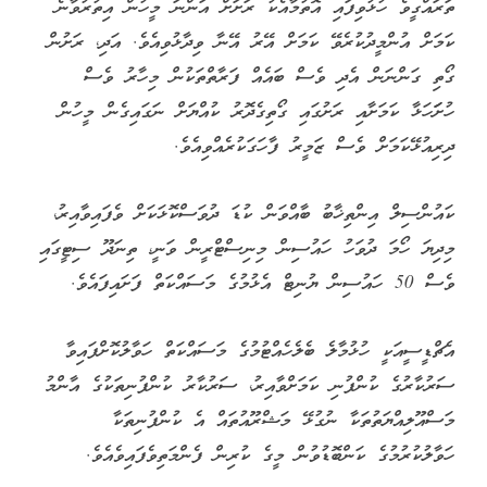
ތަރައްގީވެ ހުޅުވިފައި އޮތުމާއެކު ރަށަށް އަންނަ މީހުން އިތުރުވާނެ
ކަމަށް އުންމީދުކުރެވޭ ކަމަށް އޭރު އޭނާ ވިދާޅުވިއެވެ. އަދި، ރަށުން
ގޯތި ގަންނަން އެދި ވެސް ބައެއް ފަރާތްތަކުން މިހާރު ވެސް
ހުށަަހަޅާ ކަމަށާއި ރަށުގައި ގޯތިގެދޮރު ކުއްޔަށް ނަގައިގެން މީހުން
ދިރިއުޅޭކަމަށް ވެސް ޒަމީރު ފާހަގަކުރެއްވިއެވެ.
ކައުންސިލް އިންތިޚާބު ބާއްވަން ކުޑަ ދުވަސްކޮޅަކަށް ވެފައިވާއިރު،
މިދިޔަ ހޯމަ ދުވަހު ހައުސިން މިނިސްޓްރީން ވަނީ، ތިނަދޫ ސިޓީގައި
ވެސް 50 ހައުސިން ޔުނިޓް އެޅުމުގެ މަސައްކަތް ފަށައިފައެވެ.
އެޗްޑީސީއަކީ ހުޅުމާލެ ބެލެހެއްޓުމުގެ މަސައްކަތް ހަވާލުކޮށްފައިވާ
ސަރުކާރުގެ ކުންފުނި ކަމަށްވާއިރު، ސަރުކާރު ކުންފުނިތަކުގެ އާންމު
މަސްއޫލިއްޔަތުތަކާ ނުގުޅޭ މަޝްރޫއުތައް އެ ކުންފުނިތަކާ
ހަވާލުކުރުމުގެ ކަންބޮޑުވުން މީގެ ކުރިން ފެންމަތިވެފައިވެއެވެ.