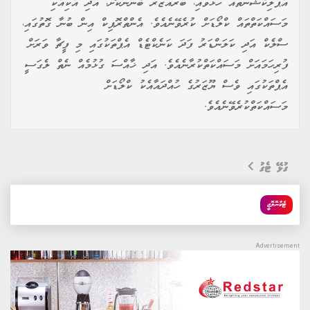
އެޕްލިކޭޝަންތައް ހުޅުވައި، ބްރައުޒަރު ބޭނުންކޮށް، އަދި އެކިއެކި
މަސައްކަތްތައް ކްލޯޑަށް ކުރެވޭނެއެވެ. އެންތްރޮޕިކް އިން ބުނާ ގޮތުގައި،
ސްލެކް އަދި ކަލަންޑަރު ފަދަ ކަނެކްޓެޑް އެޕްތަކުގައި މި ފީޗާ ވަރަށް
ފުރިހަމައަށް މަސައްކަތްކުރާނެއެވެ. އަދި ޚާއްސަ ގުޅުމެއް ނެތް ލެގަސީ
އެޕްތަކުގައި ވެސް ޔޫޒަރުގެ ހުއްދައާއެކު ކްލޯޑަށް
މަސައްކަތްކުރެވޭނެއެވެ.
ގުޅޭ ޓެގު
ޓެކްނޮލޮޖީ