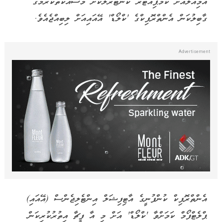
އަމިއްލައަށް ކޮމްޕިއުޓަރު ކޮންޓްރޯލްކޮށް މަސައްކަތްކުރުމުގެ
ގާބިލުކަން އެންތްރޮޕިކްގެ 'ކްލޯޑް' އޭއައިއަށް ލިބިއްޖެއެވެ.
އެންތްރޮޕިކް ކުންފުނީގެ އާޓިފިޝަލް އިންޓެލިޖެންސް (އޭއައި)
ޕްލެޓްފޯމް ކަމަށްވާ 'ކްލޯޑް' އަށް މި އާ ފީޗާ އިތުރުކުރިކަން