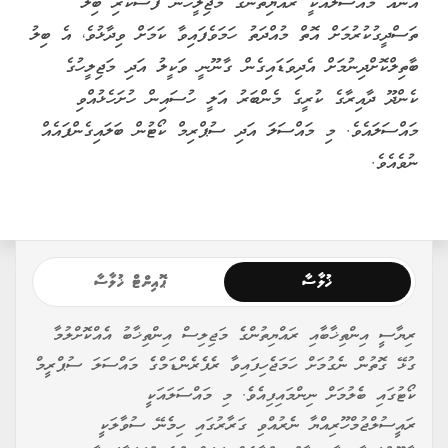
އަނެއް މައްސަލައަކީ ރައްޔިތުންގެ މަޖިލީހުން ފާސްކުރި ބިލު
ތަސްދީގުކުރުމަށް އޮތް މުއްދަތު ހަމަވެފައިވާ ކަމަށް ވިދާޅުވެ، އެ ބިލު
ބާތިލްކޮށްދިނުމަށް އެދިވަޑައިގެން ގާނޫނީ ވަކީލު އަދި މަޖިލީހުގެ
ކެންދޫ ދާއިރާގެ ކުރީގެ މެންބަރު އަލީ ހުސައިން ހުށަހެޅުއްވި
މައްސަލައެވެ. މި މައްސަލަ އަދި ސުޕްރިމް ކޯޓުން ބަލައިގެންފައެއް
ނުވެއެވެ.
ޚުލާސާ
ޕޮއިންޓް ޚުލާސާ
ރިޔާސީ އިންތިޚާބާއި ރައްޔިތުންގެ މަޖިލިސް އިންތިޚާބު އެއްކޮށްލުމާ
ގުޅޭ ގޮތުން ނެގުމަށް ހަމަޖެހިފައިވާ ރެފެރެންޑަމްގެ މައްސަލަ ސުޕްރީމް
ކޯޓުގައި ބެލުމަށް ނިންމައިފިއެވެ. މި މައްސަލައަކީ
ރައީސުލްޖުމްހޫރިއްޔާ ނެރުއްވި ގަރާރުގައި ހިމެނޭ ސުވާލަކީ