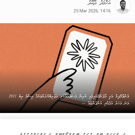
އަހްމަދު ދާއޫދު
25 Mar 2026, 14:16
އެންތްރޮޕިކް އަކީ އޯޕަންއޭއައިގައި ކުރިން މަސައްކަތްކުރި ތަޖުރިބާކާރުންތަކެއް އިސްވެ ތިބެ 2021
ވަނަ އަހަރު އުފެއްދި ކުންފުންޏެއް ---