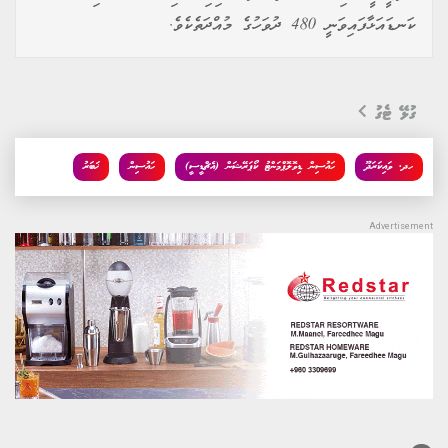
ކަނޑައަޅާފައިވަނީ 480 ދުވަހުގެ މުއްދަތެކެވެ.
ގުޅޭ ޓެގު
ހދ. ވައިކަރަދޫ
ހައުސިން ޑިވޮލޮޕްމަންޓު ކޯޕަރޭޝަން (އެޗްޑީސީ)
ހައުސިން
ޚަބަރު