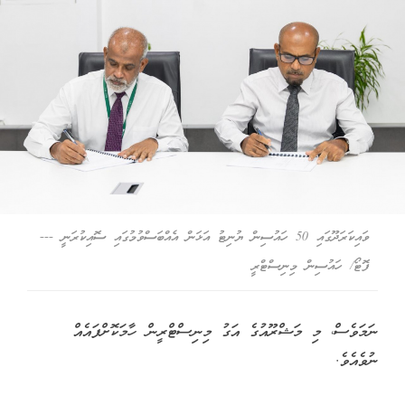
ވައިކަރަދޫގައި 50 ހައުސިން ޔުނިޓު އަޅަން އެއްބަސްވުމުގައި ސޮއިކުރަނީ ---
ފޮޓޯ/ ހައުސިން މިނިސްޓްރީ
ނަމަވެސް، މި މަޝްރޫއުގެ އަގު މިނިސްޓްރީން ހާމަކޮށްފައެއް
ނުވެއެވެ.