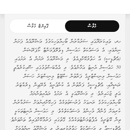
ޚުލާސާ
ޕޮއިންޓް ޚުލާސާ
ހދ. ވައިކަރަދޫގައި ސަރުކާރުން ބޯހިޔާވަހިކަމުގެ މަޝްރޫއެއް ފަށަން
ނިންމައި، އެ މަސައްކަތް ހައުސިން ޑިވެލޮޕްމަންޓް ކޯޕަރޭޝަން
(އެޗްޑީސީ) އާ ހަވާލުކޮށްފިއެވެ. މި މަޝްރޫއުގެ ދަށުން އެ ރަށުގައި
50 ހައުސިން ޔުނިޓު އަޅާނެއެވެ. މި އެއްބަސްވުމުގައި ސޮއިކުރެއްވީ
ހައުސިން މިނިސްޓްރީގެ ފަރާތުން ސްޓޭޓް މިނިސްޓަރު ހަސަން
ރަޝީދާއި، އެޗްޑީސީގެ ފަރާތުން އެ ކުންފުނީގެ މެނޭޖިން ޑިރެކްޓަރު
އަލީ ޒުހައިރެވެ. މި މަޝްރޫއަކީ އެ ރަށުގެ ރައްޔިތުންނަށް
ބޯހިޔާވަހިކަމުގެ ރަނގަޅު ފުރުސަތުތަކެއް ފަހިކޮށްދިނުމަށް ސަރުކާރުން
ކުރިއަށް ގެންދާ މުހިންމު މަސައްކަތެކެވެ. މި ހައުސިން ޔުނިޓުތަކަކީ
ތިން ކޮޓަރީގެ އެޕާޓުމަންޓުތަކެއްގެ ގޮތުގައި ފަރުމާކޮށްފައިވާ ތަންތަނެވެ.
އެޗްޑީސީއާ މި މަސައްކަތް ހަވާލުކުރިއިރު، މި މަޝްރޫއު ނިންމުމަށް