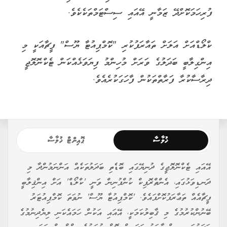
ފުރިހަމަކޮށްދޭ ޒަމާނީ އޭއައި ސިސްޓަމްތަކެކެވެ.
ކްލޯޑްއަށް އަލަށް ތައާރަފުކުރި "ކޮމްޕިއުޓާ ޔޫސް" ފީޗާއަކީ މި
އިންގިލާބީ ބަދަލުގެ ވަރަށް މުހިންމު ފިޔަވަޅެއްކަން ޓެކްނޮލޮޖީ
ދިރާސާކުރާ ފަރާތްތަކުން ފާހަގަކުރެއެވެ.
ޚުލާސާ
ޕޮއިންޓް ޚުލާސާ
އޭއައި ޓެކްނޮލޮޖީގެ ދުނިޔޭގައި ބޮޑެތި ބަދަލުތަކެއް އަންނަމުންދާ މި
ދަނޑިވަޅުގައި، އެންތްރޮޕިކް ކުންފުނިން ވަނީ 'ކްލޯޑް' އަށް އިންޤިލާބީ
ފީޗާއެއް ތަޢާރަފުކޮށްފައެވެ. 'ކޮމްޕިއުޓާ ޔޫސް' ނުވަތަ ކޮމްޕިއުޓަރު
ބޭނުންކުރުމުގެ މި ޤާބިލުކަމަކީ، އޭއައި އަކުން ހަމައެކަނި ލިޔެދިނުމުގެ