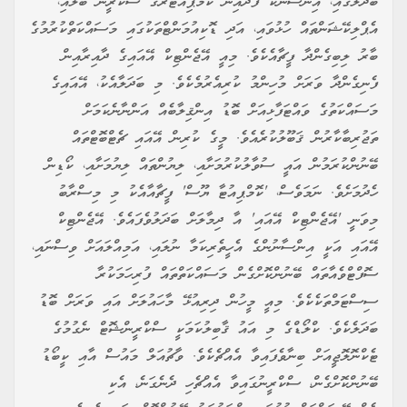
ބަދަލުގައި، އިންސާނަކު ފަދައިން ކޮމްޕިއުޓަރުގެ ސްކްރީން ބަލައި،
އެޕްލިކޭޝަންތައް ހުޅުވައި، އަދި ޑޮކިއުމަންޓްތަކުގައި މަސައްކަތްކުރުމުގެ
ބާރު ލިބިގެންދާ ފީޗާއެކެވެ. މިއީ އޭޖެންޓިކް އޭއައިގެ ދާއިރާއިން
ފެނިގެންދާ ވަރަށް މުހިންމު ކުރިއެރުމެކެވެ. މި ބަދަލާއެކު، އޭއައިގެ
މަސައްކަތުގެ ވައްޓަފާޅިއަށް ބޮޑު އިންޤިލާބެއް އަންނާނެކަމަށް
ތަޖުރިބާކާރުން ޤަބޫލުކުރެއެވެ. މީގެ ކުރިން އޭއައި ޗެޓްބޮޓްތައް
ބޭނުންކުރަމުން އައީ ސުވާލުކުރުމަށާއި، ލިޔުންތައް ލިޔުމަށާއި، ކޯޑިން
ހެދުމަށެވެ. ނަމަވެސް، 'ކޮމްޕިއުޓާ ޔޫސް' ފީޗާއާއެކު މި މިސްރާބު
މިވަނީ 'އޭޖެންޓިކް އޭއައި' އާ ދިމާލަށް ބަދަލުވެފައެވެ. އޭޖެންޓިކް
އޭއައި އަކީ އިންސާނުންގެ އެހީތެރިކަމާ ނުލައި، އަމިއްލައަށް ވިސްނައި،
ސޮފްޓްވެއާތައް ބޭނުންކޮށްގެން މަސައްކަތްތައް ފުރިހަމަކުރާ
ސިސްޓަމްތަކެކެވެ. މިއީ މީހުން ދިރިއުޅޭ މާހައުލަށް އައި ވަރަށް ބޮޑު
ބަދަލެކެވެ. ކްލޯޑްގެ މި އައު ޤާބިލުކަމަކީ ސްކްރީންޝޮޓް ނެގުމުގެ
ޓެކްނޮލޮޖީއަށް ބިނާވެފައިވާ އެއްޗެކެވެ. ވާޗުއަލް މައުސް އާއި ކީބޯޑު
ބޭނުންކޮށްގެން، ސްކްރީނުގައިވާ އެއްޗެހި ދެނެގަނެ، އެކި