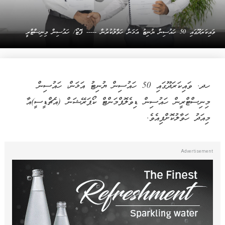
ވައިކަރަދޫގައި 50 ހައުސިން ޔުނިޓު އަޅަން ހަވާލުކުރުން ----- ފޮޓޯ/ ހައުސިން މިނިސްޓްރީ
ހދ. ވައިކަރަދޫގައި 50 ހައުސިން ޔުނިޓު އަޅަން، ހައުސިން
މިނިސްޓްރީން ހައުސިން ޑިވެލޮޕްމަންޓް ކޯޕަރޭޝަން (އެޗްޑީސީ)އާ
މިއަދު ހަވާލުކޮށްފިއެވެ.