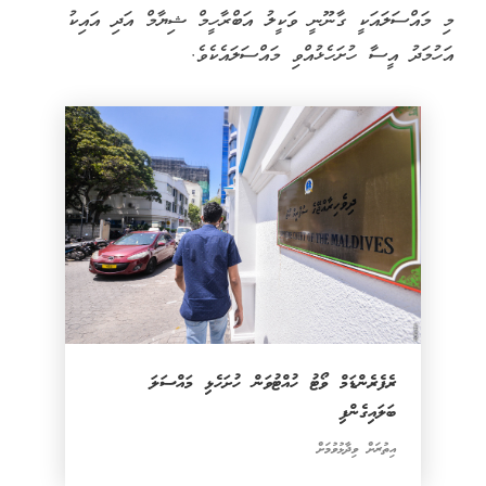
މި މައްސަލައަކީ ގާނޫނީ ވަކީލު އަބްރާހީމް ޝިޔާމް އަދި އައިކު
އަހުމަދު އީސާ ހުށަހެޅުއްވި މައްސަލައެކެވެ.
ރެފެރެންޑަމް ވޯޓު ހުއްޓުވަން ހުށަހެޅި މައްސަލަ
ބަލައިގެންފި
އިތުރަށް ވިދާޅުވުމަށް