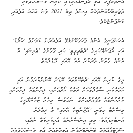
އެންތްރޮޕިކް އަކީ އޯޕަންއޭއައިގައި ކުރިން މަސައްކަތްކުރި
ތަޖުރިބާކާރުންތަކެއް އިސްވެ ތިބެ 2021 ވަނަ އަހަރު އުފެއްދި
ކުންފުންޏެކެވެ.
އެކުންފުނީގެ އެންމެ ފާހަގަކޮށްލެވޭ އުފެއްދުން ކަމަށްވާ 'ކްލޯޑް'
އަކީ އޯޕަންއޭއައިގެ 'ޗެޓްޖީޕީޓީ' އަދި ގޫގުލްގެ 'ޖެމިނައި' އާ
އެންމެ ގާތުން ވާދަކުރާ އެއް އޭއައި މޮޑެލްއެވެ.
މީގެ ކުރިން އޭއައި ޗެޓްބޮޓްތައް ބޮޑަށް ބޭނުންކުރަމުން އައީ
ހަމައެކަނި ސުވާލުތަކަށް ޖަވާބު ހޯދުމަށާއި، ލިޔުންތައް ލިޔުމަށާއި
ކުރެހުންތައް އުފެއްދުމަށެވެ. ނަމަވެސް، މިހާރު ޓެކްނޮލޮޖީގެ
މިސްރާބު މިވަނީ "އޭޖެންޓިކް އޭއައި" އާ ދިމާލަށް
އެނބުރިފައެވެ. މިއީ އިންސާނުންގެ އެހީތެރިކަމާ ނުލައި،
ސޮފްޓްވެއާތައް ބޭނުންކޮށްގެން އަމިއްލައަށް އެކި މަސައްކަތްތައް