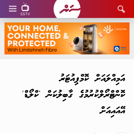
SSTV
SSTV LIVE
އަމިއްލައަށް ކޮމްޕިއުޓަރު
ކޮންޓްރޯލްކުރުމުގެ ގާބިލުކަން 'ކްލޯޑް'
އޭއައިއަށް