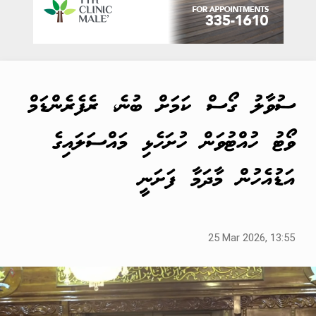
ސުވާލު ގޯސް ކަމަށް ބުނެ، ރެފެރެންޑަމް
ވޯޓު ހުއްޓުވަން ހުށަހެޅި މައްސަލައިގެ
އަޑުއެހުން މާދަމާ ފަށަނީ
25 Mar 2026, 13:55