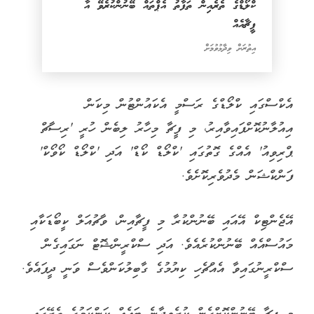
ކްލޯޑްގެ ތެރެއިން ތަފާތު އެޕްތައް ބޭނުންކުރެވޭ އާ
ފީޗާއެއް
އިތުރަށް ވިދާޅުވުމަށް
އެކްސްގައި ކްލޯޑްގެ ރަސްމީ އެކައުންޓުން މިކަން
އިއުލާނުކޮށްފައިވާއިރު، މި ފީޗާ މިހާރު ލިބެން ހުރީ 'ރިސާޗް
ޕްރިވިއު' އެއްގެ ގޮތުގައި 'ކްލޯޑް ކޯޑް' އަދި 'ކްލޯޑް ކޯވޯކް'
ފަންކްޝަން މެދުވެރިކޮށެވެ.
އޭޖެންޓިކް އޭއައި ބޭނުންކުރާ މި ފީޗާއިން، ވާޗުއަލް ކީބޯޑަކާއި
މައުސްއެއް ބޭނުންކުރެއެވެ. އަދި ސްކްރީންޝޮޓް ނަގައިގެން
ސްކްރީނުގައިވާ އެއްޗެހި ކިޔުމުގެ ގާބިލުކަންވެސް ވަނީ ދީފައެވެ.
މި ފީޗާ ބޭނުންކޮށްގެން ކުރެވިދާނެ ބައެއް ކަންކަމުގެ ތެރޭގައި