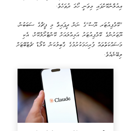
އިއުލާންކޮށްފައި މިވަނީ ހޯމަ ދުވަހެވެ.
"ކޮމްޕިއުޓަރ ޔޫސް"ގެ ނަން ދީފައިވާ މި ފީޗާގެ ސަބަބުން،
ޔޫޒަރުންގެ ކޮމްޕިއުޓަރު އަމިއްލައަށް ކޮންޓްރޯލްކޮށް، އެކި
މަސައްކަތްތައް ފުރިހަމަކުރުމުގެ ގާބިލުކަން ކްލޯޑް ޗެޓްބޮޓަށް
ލިބޭނެއެވެ.