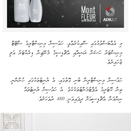
މި އެއްބަސްވުމުގައި ސޮއިކުރެއްވީ، ހައުސިން މިނިސްޓްރީގެ ސްޓޭޓް
މިނިސްޓަރު ހަސަން ރަޝީދާއި އެޗްޑީސީގެ މެނޭޖިން ޑިރެކްޓަރު އަލީ
ޒުހައިރެވެ.
ހައުސިން މިނިސްޓްރީން ބުނި ގޮތުގައި، އެ ޔުނިޓުތަކުގައި ހުންނާނީ
ތިން ކޮޓަރީގެ އެޕާޓުމަންޓުތަކެކެވެ. އެ ހައުސިން ޔުނިޓުތައް
ނިންމަން އެޗްޑީސީއަށް ދީފައިވަނީ 480 ދުވަހަށެވެ.