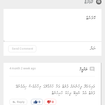
comment
ކޮމެންޓް
Send Comment
comment
ރަށުމީހާ
4 month 2 week ago
ވައިކަރަދޫ މީހުންނަށް ފުލެޓް އަޅާ ހުޅުމާލޭގަ މިހާރުވެސް ހިއެއްނުވޭ
ފުލެޓް އެއް ނުލިބޭ މީހަކު ހުރިހެނެޓް
reply
thumb_up
thumb_down
Reply
0
0