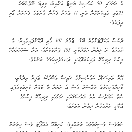
އެ ރަށުގައި 50 ހައުސިން ޔުނިޓު އަޅާއިރު، މިދިޔަ ނޮވެންބަރު
21ގައި ވައިކަރަދޫން ވަނީ 11 އަހަރު ފަހުން ފުރަތަމަ ފަހަރަށް ގޯތި
ދީފައެވެ.
ދެހާސް އަކަފޫޓަށްވުރެ ބޮޑު, ޖުމްލަ 107 ގޯތި ދޫކޮށްފައިވާއިރު, އެ
ދުވަހުގެ ރޭ ލިޔުން ހަވާލުކުރީ 105 ފަރާތަކަށެވެ. އަށް ސަތޭކައެއްހާ
މީހުން ދިރިއުޅޭ ވައިކަރަދޫއަކީ، ދަނޑުވެރިކަމުގެ ރަށެކެވެ.
އޭރު ވައިކަރަދޫ ކައުންސިލުގެ ރައީސް އަބްދުﷲ ޒަމީރު ވިދާޅުވީ،
ބޯހިޔާވަހިކަމުގެ މައްސަލަ ވެސް އެ ރަށަށް މާ ބޮޑަށް ކުރިމަތިވެފައި
ނެތް ނަމަވެސް، އެއް މައްސަލައަކީ ރަށުގައި ދިރިއުޅޭ މީހުންގެ
އާބާދީ ދަށްވަމުން ދިއުން ކަމަށެެވެ.
ނަމަވެސް ވަސީލަތްތައް ތަރައްގީވެ، ހަނިމާދޫ އެއާޕޯޓު ވެސް އިތުރަށް