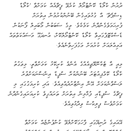
ދުރުން ކްލޯޑް ކޮންޓްރޯލް ކުރެވޭ ފީޗާއެއް ކަމަށްވާ 'ކްލޯޑް
ޑިސްޕެޗް' އާ ގުޅުވައިގެން ބޭނުންކުރުމުން އިތުރަށް
ފުރިހަމަވެގެންދާނެ ކަމެކެވެ. މީގެ ސަބަބުން މޯބައިލް ފޯނަކުން
ޑެސްކްޓޮޕްގައިވާ ކްލޯޑް ކޮންޓްރޯލްކޮށް، އުނދަގޫ މަސައްކަތްތައް
އަމިއްލައަށް ކުރުމަށް މަގުފަހިވާނެއެވެ.
މިއީ އާ ޓެކްނޮލޮޖީއެއްގެ އެންމެ ކުރީކޮޅު ކަމަށްވާތީ، މިވަގުތު
ކްލޯޑް ކޮމްޕިއުޓަރު ބޭނުންކުރާ ސްޕީޑް އިންސާނަކަށްވުރެ
ލަސްވާނެކަމަށް އޭނާ އިންޒާރުދެއްވިއެވެ. އަދި ކުރިމަގުގައި މި
ފީޗާގެ ސްޕީޑާއި ފުޅާމިން އިތުރަށް ތަރައްގީވެ ކުރިއަރައިގެންދާނެ
ކަމަށްވެސް ފީލިކްސް ވިދާޅުވިއެވެ.
އޭއައިގެ ދުނިޔޭގައި ފާހަގަކޮށްލެވޭ ކުންފުންޏެއް ކަމަށްވާ