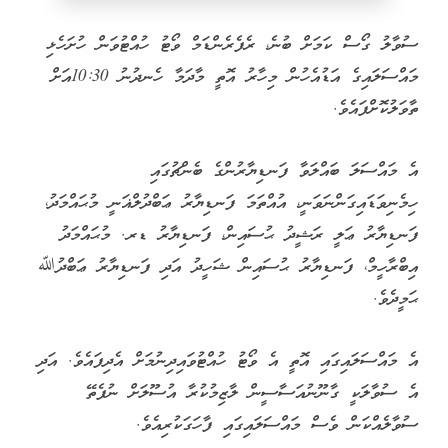
ސުވާލު ގޯސް ކަމަށް ބުނެ، ރެފެރެންޑަމް ވޯޓު ހުއްޓުވަން ހުށަހެޅި
މައްސަލައިގެ އަޑުއެހުން މިހާރު އޮތީ މާދަމާ ހެނދުނު 10:30އަށް
ތާވަލުކޮށްފައެވެ.
އެ މައްސަލަ ބައްލަވާ ފަނޑިޔާރުންގެ ބެންޗުގައި
ހިމެނިވަޑައިގަންނަވަނީ، އުއްތަމަ ފަނޑިޔާރު ޢަބްދުލްޣަނީ މުޙައްމަދު،
ފަނޑިޔާރު ޢަލީ ރަޝީދު ޙުސައިން، ފަނޑިޔާރު ޑރ. މުޙައްމަދު
އިބްރާހީމް، ފަނޑިޔާރު ޙުސައިން ޝަހީދު އަދި ފަނޑިޔާރު ޢަބްދުﷲ
ޙަމީދެވެ.
އެ މައްސަލައިގައި އޮތީ އެ ވޯޓު ހުއްޓުވައިދިނުމަށް އެދިފައެވެ. އަދި
އެ ސުވާލަކީ ގާނޫނުއަސާސީން ލާޒިމުކުރާ އުސޫލަށް ނުފެތޭ
ސުވާލެއްކަން ވެސް މައްސަލައިގައި ފާހަގަކުރިއެވެ.