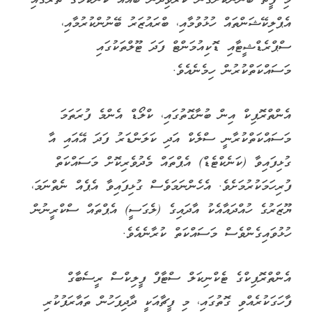
އެޕްލިކޭޝަންތައް ހުޅުވުމާއި، ބްރައުޒަރު ބޭނުންކުރުމާއި،
ސްޕްރެޑްޝީޓާއި ޑޮކިއުމަންޓް ފަދަ ޓޫލްތަކުގައި
މަސައްކަތްކުރުން ހިމެނެއެވެ.
އެންތްރޮޕިކް އިން ބުނާގޮތުގައި، ކްލޯޑް އެންމެ ފުރަތަމަ
މަސައްކަތްކުރާނީ ސްލެކް އަދި ކަލަންޑަރު ފަދަ އޭއައި އާ
ގުޅިފައިވާ (ކަނެކްޓެޑް) އެޕްތައް މެދުވެރިކޮށް މަސައްކަތް
ފުރިހަމަކުރުމަށެވެ. އެހެންނަމަވެސް ގުޅިފައިވާ އެޕެއް ނެތްނަމަ،
ޔޫޒަރުގެ ހުއްދައާއެކު އާދައިގެ (ލެގަސީ) އެޕްތައް ސްކްރީނުން
ހުޅުވައިގެންވެސް މަސައްކަތް ކުރާނެއެވެ.
އެންތްރޮޕިކްގެ ޓެކްނިކަލް ސްޓާފް ފީލިކްސް ރީސެބާގް
ފާހަގަކުރެއްވި ގޮތުގައި، މި ފީޗާއަކީ ދާދިފަހުން ތައާރަފުކުރި