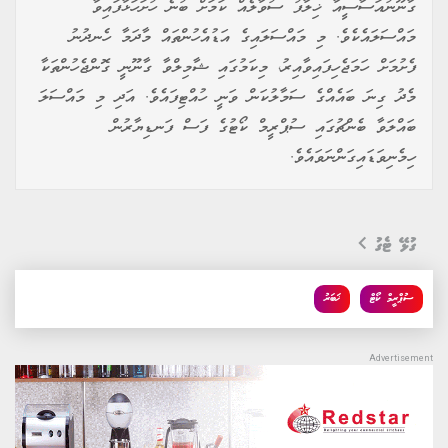
ގާނޫނުއަސާސީއާ ޚިލާފު ސުވާލެއް ކަމަށް ބުނެ ހުށަހަޅާފައިވާ
މައްސަލައެކެވެ. މި މައްސަލައިގެ އަޑުއެހުންތައް މާދަމާ ހެނދުނު
ފެށުމަށް ހަމަޖެހިފައިވާއިރު، މިކަމުގައި ޝާމިލްވާ ގާނޫނީ ގޮންޖެހުންތަކާ
މެދު ގިނަ ބައެއްގެ ސަމާލުކަން ވަނީ ހުއްޓިފައެވެ. އަދި މި މައްސަލަ
ބައްލަވާ ބެންޗުގައި ސުޕްރީމް ކޯޓުގެ ފަސް ފަނޑިޔާރުން
ހިމެނިވަޑައިގަންނަވައެވެ.
ގުޅޭ ޓެގު
ސުޕްރީމް ކޯޓް
ޚަބަރު