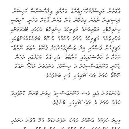
އެގޮތުން ރައީސުލްޖުމްޙޫރިއްޔާގެ ގަރާރާއި އިލެކްޝަންސް ކޮމިޝަން
(އީސީ)އިން ނެރުނު އިއުލާނު ބުނާ ގޮތުން ވޯޓަށް އަހަނީ، "ރިޔާސީ
އިންތިޚާބާއި ރައްޔިތުންގެ މަޖިލީހުގެ އިންތިޚާބު އެކުގައި ބޭއްވުމަށާއި
ރައްޔިތުންގެ މަޖިލީހުގެ އުމުރު ގުނުމުގެ އުސޫލު ބަޔާންކުރުމަށްޓަކައި
މަޖިލީހުން ފާސްކުރި ބިލު ތަސްދީގުކުރުމަށް ފެނޭތޯ ނުވަތަ ނޫންތޯ"
ކަމަށް އެ މައްސަލައިގައި ބުންޏެވެ. އަދި އޭގެ ބަދަލުގައި އަހަން
ޖެހޭނީ ގާނޫނުއަސާސީއަށް އެ އިސްލާހު ގެނައުމަށް ރުހޭތޯ ނުވަތަ
ނޫންތޯ ކަަމަށް މައްސަލައިގައި ވަނީ ބުނެފައެވެ.
އެހެންކަމުން އެއީ ވެސް ގާނޫނުއަސާސީގެ އިމުން ބޭރުން ކޮށްފައިވާ
ކަމެއް ކަމަށް އެ މައްސަލައިގައި ބުންޏެވެ.
މިދިޔަ ހަފުތާގެ އަންގާރަ ދުވަހު، ރެފެރަންޑަމާ ގުޅޭ ގޮތުން ހުށަހެޅި