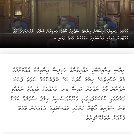
އުއްތަމަ ފަނޑިޔާރު އިސްކޮށް އިންނަވާ ސުޕްރިމް ކޯޓުގެ ފަނޑިޔާރު ބެންޗު: ރެފެރެންޑަމް ވޯޓު
ހުއްޓުވަން ހުށަހެޅި މައްސަލައިގެ އަޑުއެހުން މާދަމާ ފަށަނީ --
ރިޔާސީ އިންތިޚާބާއި ރައްޔިތުންގެ މަޖިލިސް އިންތިޚާބު އެއްކޮށްލުމާ
މެދު ރައްޔިތުންގެ ޚިޔާލު ހޯދަން ނަގާ ރެފެރެންޑަމް ނުވަތަ ފެންނަ
ނުފެންނަ ވޯޓު ނެގުމަށް ރައީސް ޑރ. މުހައްމަދު މުއިއްޒު ނެރުއްވި
ގަރާރުގައި ހުށަހަޅާފައިވަނީ ގާނޫނުއަސާސީއާ ޚިލާފު ސުވާލެއް ކަމަށް
ބުނެ، ސުޕްރީމް ކޯޓަށް ހުށަހެޅި މައްސަލައިގެ އަޑުއެހުން މާދަމާ
ފެށުމަށް ތާވަލުކޮށްފިއެވެ.