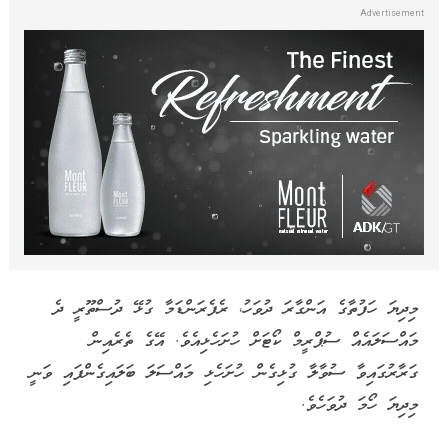
މިދިޔަ ހަފުތާގެ އަންގާރަ ދުވަހު، ރެފެރަންޑަމާ ގުޅޭ ދުސްތޫރީ ދެ
މައްސަލައެއް ސުޕްރީމް ކޯޓަށް ހުށަހެޅިއެވެ. އޭގެ ތެރެއިން
ގަރާރުގައިވާ ސުވާލާ ގުޅިގެން ހުށަހެޅި މައްސަލަ ބަލައިގެންފައި ވަނީ
މިދިޔަ ހޯމަ ދުވަހެވެ.