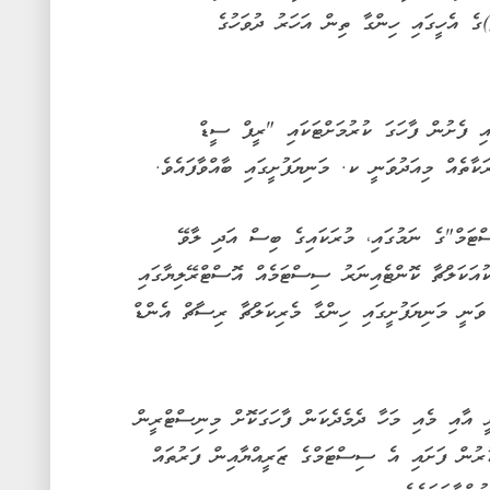
)ގެ އެހީގައި ހިންގާ ތިން އަހަރު ދުވަހުގެ
ި ފެށުން ފާހަގަ ކުރުމަށްޓަކައި "ރީފް ސީޑް
ތެއް މިއަދުވަނީ ކ. މަނިޔަފުށީގައި ބާއްވާފައެވެ.
ޓަމް"ގެ ނަމުގައި، މުރަކައިގެ ބިސް އަދި ލާވޭ
ުއަކަލްޗާ ކޮންޓެއިނަރު ސިސްޓަމެއް އޮސްޓްރޭލިޔާގައި
ވަނީ މަނިޔަފުށީގައި ހިންގާ މެރިކަލްޗާ ރިސާޗް އެންޑް
ީ އާއި މެއި މަހާ ދެމެދެކަން ފާހަގަކޮށް މިނިސްޓްރީން
ުން ފަށައި އެ ސިސްޓަމްގެ ޒަރީއްޔާއިން ފަރުތައް