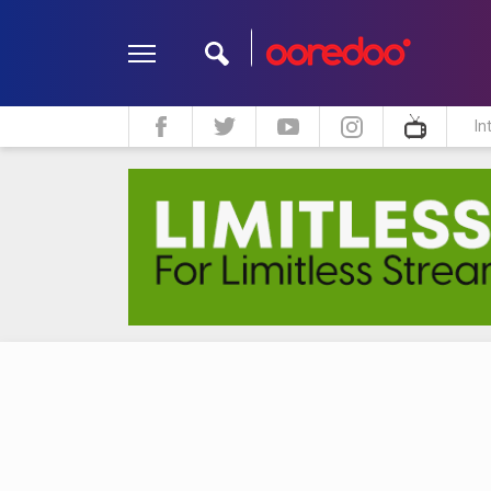
In
ދީން
ކޮލަމް
މަލްޓިމީޑިއާ