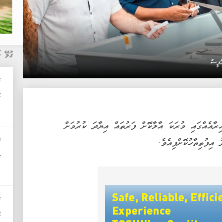
ގުޅޭ ޚ
ޮފީސް
ޚ
މ
ރާއެއްގައި މުރަކަ އާލާކޮށް ފަރުތައް އިޔާދަ ކުރުމަށް
ޚ
ިފުތިތާހުކޮށްފިއެވެ.
ނ
ޚ
ފ