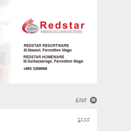
comment
ކޮމެންޓް