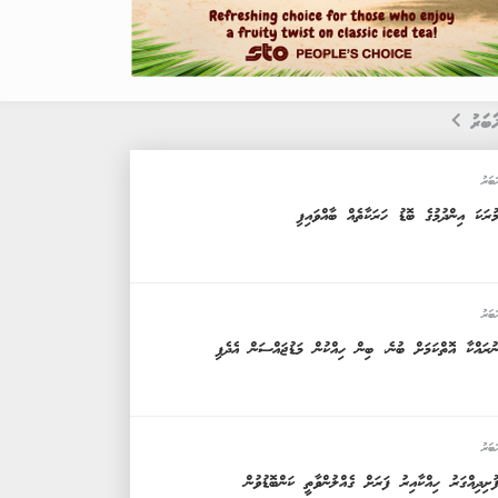
ަބަރު
ަބަރު
ުރަކަ އިންދުމުގެ ބޮޑު ހަރަކާތެއް ބާއްވައިފި
ަބަރު
ުރައްކާ އޮތްކަމަށް ބުނެ، ބިން ހިއްކުން މަޑުޖައްސަން އެދެފި
ަބަރު
ުށިދިއްގަރު ހިއްކާއިރު ފަރަށް ގެއްލުންވާތީ ކަންބޮޑުވުން