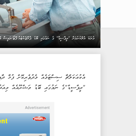
މުރަކަ އާލާކުރުމަށް "ރީފްސީޑް" ގެ ނަމުގައި ބޮޑު ޕްރޮޖެކްޓެއް:ޕޮޓޯ/ރައީސް އ
އެކުއަކަލްޗާ ސިސްޓަމެއް މެދުވެރިކޮށް ފުޅާ ދާއި
"ރީފްސީޑް"ގެ ނަމުގައި ބޮޑު މަޝްރޫއެއް މިއަދު އ