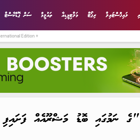
ި
ލައިފްސްޓައިލް
ރިޕޯޓް
މަލްޓިމީޑިއާ
ތައުލީމް
ސަން ޕޮޑްކާސްޓް
ternational Edition +
ނިޔެ
ވާހަކަ
ވިޔަފާރި
ލައިފްސްޓައިލް
"ގެ ނަމުގައި ބޮޑު މަޝްރޫއެއް ފަށައިފި