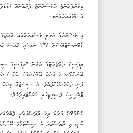
ޑިވެލޮޕްމަންޓް އެކްސެލެރޭޓާ ޕްރޮގްރާމް (ކޯޑެޕް
މަޝްރޫއެއްކަމަށެވެ.
މި މަޝްރޫއުގެ އަމަލީ މަސައްކަތްތައް ރާއްޖޭގައ
ޑެމޮންސްޓްރޭޝަން ޑޭ"ގެ ނަމުގައި ޚާއްސަ ހަރަކާ
ރީފްސީޑް ޕްރޮޖެކްޓްގެ ދަށުން "ރީފްސީޑް ސިސް
ބޭނުންކޮށްގެން މުރަކަ އާލާކުރުމަށް ޚާއްސަ އެކ
ވަނީ ތައްޔާރުކޮށްފައެެވެ. އެ ސިސްޓަމް މިހާރު 
ޓްރެއިނިން ފެސިލިޓީގައި ބަހައްޓައިފައެވެ.
އާންމުކޮށް މުރަކަ ވިހާ ދުވަސްވަރަކީ ފެބްރުއަރ
ބުނީ، މި ދުވަސްވަރު އެ ސިސްޓަމްގެ ބޭނުންކުރ