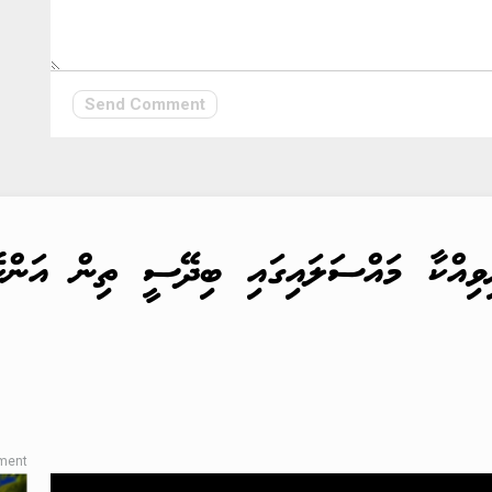
Send Comment
ވިއްކާ މައްސަލައިގައި ބިދޭސީ ތިން އަންހެނ