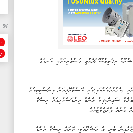
ގުޅޭ ޓ
ފި
މި
ޝްރޫއު އިފުތިތާހުކޮށްދެއްވީ މަސްވެރިކަމާއި ކަނޑުގެ
ި (އެމްއެމްއާރްއައި)އާއި އޮސްޓްރޭލިއަން އިންސްޓިޓިއުޓް
ލްތް ސައިންޓިފިކް އެންޑް އިންޑަސްޓްރިއަލް ރިސާޗް
ް ގެންދާ ޕްރޮޖެކްޓެކެވެ.
ޒާރާއިން ބުނީ، އެ މަޝްރޫއަކީ، ކޮރަލް ރިސާޗް އެންޑް