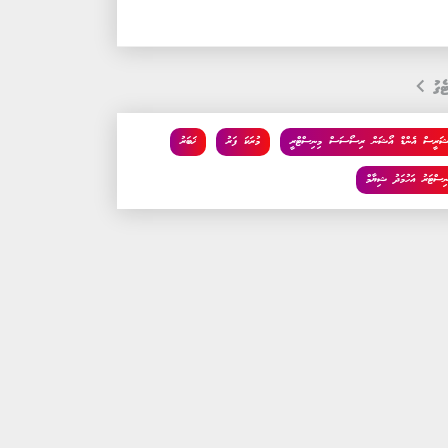
ެގު
ޝަރީސް އެންޑް އޯޝަން ރިސޯސަސް މިނިސްޓްރީ
މުރަކަ ފަރު
ޚަބަރު
ނިސްޓަރު އަހުމަދު ޝިޔާމް