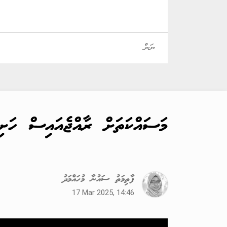
މަސައްކަތަށް ރާއްޖެއައިސް ހަށި
ފާތިމަތު ސައުނާ މުހައްމަދު
17 Mar 2025, 14:46