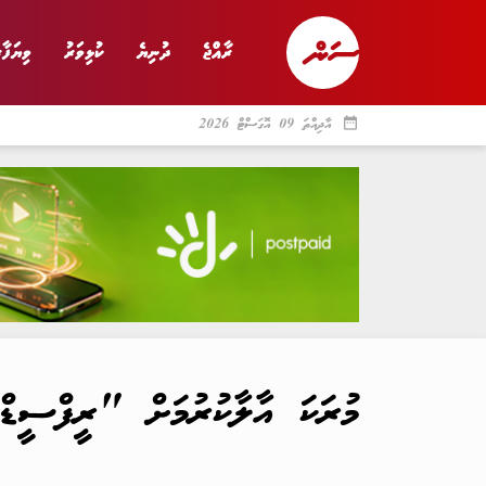
ރާއްޖެ
ދުނިޔެ
ކުޅިވަރު
ވިޔަފާރ
date_range
އާދިއްތަ 09 އޮގަސްޓް 2026
ރާއްޖެ
ރިޕޯޓް
ދު
މުރަކަ އާލާކުރުމަށް "ރީފްސީޑް