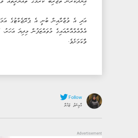
އިޔާދަކުރުން ތަޖުރިބާ ކުރުމުގެ ތައްޔާރީތައް ވަމ
އަދި އެ ވުޒާރާއިން ބުނީ އެ ޕްރޮޖެކްޓުގެ އަމަލ
އެމްއެމްއާރްއައިގެ މުވައްޒަފުން މިދިޔަ އަހަރު،
ވާކަމަށެވެ.
އާމިނަތު ޒަހުވާ