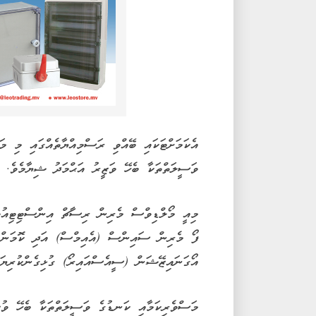
އެކަމަށްޓަކައި ބޭއްވި ރަސްމިއްޔާތެއްގައި މި މަ
ވަސީލަތްތަކާ ބެހޭ ވަޒީރު އަޙްމަދު ޝިޔާމެވެ.
މިއީ މޯލްޑިވްސް މެރިން ރިސާޗް އިންސްޓިޓިއުޓާއ
ފޯ މެރިން ސައިންސް (އެއިމްސް) އަދި ކޮމަންވެ
އޯގަނައިޒޭޝަން (ސީއެސްއައިރޯ) ގުޅިގެންކުރިޔަށ
މަސްވެރިކަމާއި ކަނޑުގެ ވަސީލަތްތަކާ ބެހޭ ވު