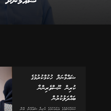
ޝައްމާނަށް ހ
ޝައްމާނަށް ހުކުމްކުރުމުގެ
ކުރިން ނޫސްވެރިންނާ
ބައްދަލުކުރުން
ހުކުމްކުރުމުގެ އަޑުއެހުމުގެ ކުރިން ޝައްމާން: އޭނާ