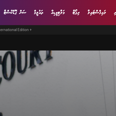
ި
ލައިފްސްޓައިލް
ރިޕޯޓް
މަލްޓިމީޑިއާ
ތައުލީމް
ސަން ޕޮޑްކާސްޓް
ternational Edition +
ނިޔެ
ވާހަކަ
ވިޔަފާރި
ލައިފްސްޓައިލް