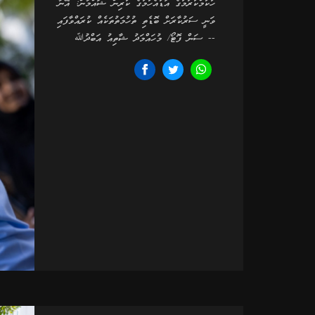
ހުކުމްކުރުމުގެ އަޑުއެހުމުގެ ކުރިން ޝައްމާން: އޭނާ
ވަނީ ސަރުކާރަށް ބޮޑެތި ތުހުމަތުތަކެއް ކުރައްވާފައި
-- ސަން ފޮޓޯ/ މުހައްމަދު ޝާތިއު އަބްދުﷲ