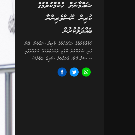
ޝައްމާނަށް ހުކުމްކުރުމުގެ
ކުރިން ނޫސްވެރިންނާ
ބައްދަލުކުރުން
ހުކުމްކުރުމުގެ އަޑުއެހުމުގެ ކުރިން ޝައްމާން: އޭނާ
ވަނީ ސަރުކާރަށް ބޮޑެތި ތުހުމަތުތަކެއް ކުރައްވާފައި
-- ސަން ފޮޓޯ/ މުހައްމަދު ޝާތިއު އަބްދުﷲ