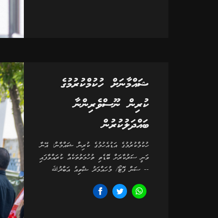
ޝައްމާނަށް ހުކުމްކުރުމުގެ
ކުރިން ނޫސްވެރިންނާ
ބައްދަލުކުރުން
ހުކުމްކުރުމުގެ އަޑުއެހުމުގެ ކުރިން ޝައްމާން: އޭނާ
ވަނީ ސަރުކާރަށް ބޮޑެތި ތުހުމަތުތަކެއް ކުރައްވާފައި
-- ސަން ފޮޓޯ/ މުހައްމަދު ޝާތިއު އަބްދުﷲ