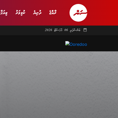
ރާއްޖެ
ދުނިޔެ
ކުޅިވަރު
ވިޔަފާރ
date_range
ބުރާސްފަތި 06 އޮގަސްޓް 2026
ރާއްޖެ
ރިޕޯޓް
ދު