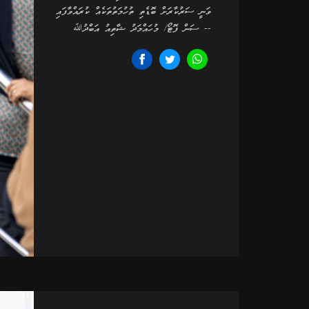
ވަނީ ސަރުކާރަށް ބޮޑެތި ތުހުމަތުތަކެއް ކުރައްވާފައި
-- ސަން ފޮޓޯ/ މުހައްމަދު ޝާތިއު އަބްދުﷲ