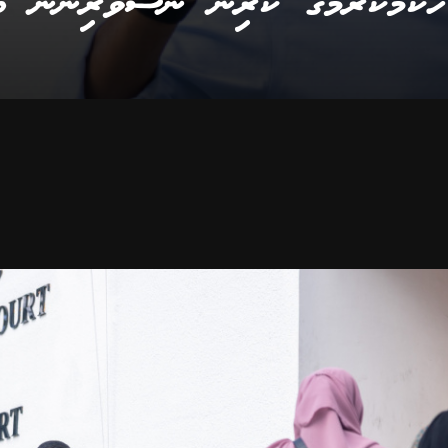
ުކުމްކުރުމުގެ ކުރިން ނޫސްވެރިންނާ ބައ