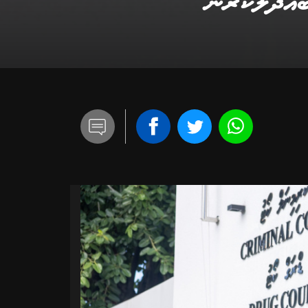
ްދަލުކުރުން