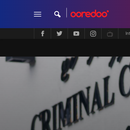
In
ދީން
ކޮލަމް
މަލްޓިމީޑިއާ