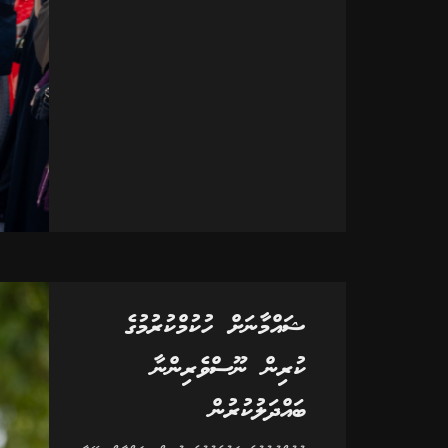
ޝައްމާނަށް ހުކުމްކުރުމުގެ
ކުރިން ނޫސްވެރިންނާ
ބައްދަލުކުރުން