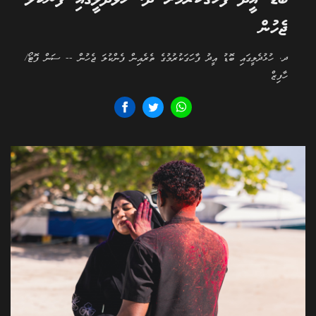
ޖެހުން
ދ. ހުޅުދެލީގައި ބޮޑު އީދު ފާހަގަކުރުމުގެ ތެރެއިން ފެންކުލަ ޖެހުން -- ސަން ފޮޓޯ/
ހާފިޒް