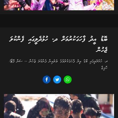
ބޮޑު އީދު ފާހަގަކުރުމަށް ދ. ހުޅުދެލީގައި ފެންކުލަ
ޖެހުން
ދ. ހުޅުދެލީގައި ބޮޑު އީދު ފާހަގަކުރުމުގެ ތެރެއިން ފެންކުލަ ޖެހުން -- ސަން ފޮޓޯ/
ހާފިޒް