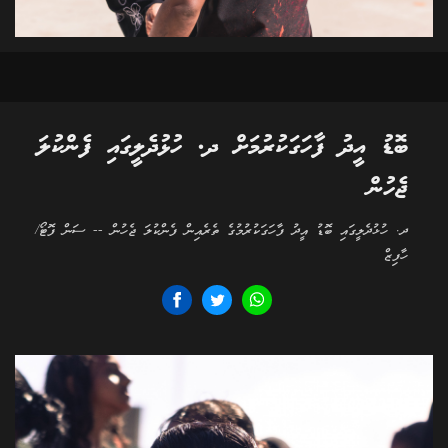
ބޮޑު އީދު ފާހަގަކުރުމަށް ދ. ހުޅުދެލީގައި ފެންކުލަ
ޖެހުން
ދ. ހުޅުދެލީގައި ބޮޑު އީދު ފާހަގަކުރުމުގެ ތެރެއިން ފެންކުލަ ޖެހުން -- ސަން ފޮޓޯ/
ހާފިޒް