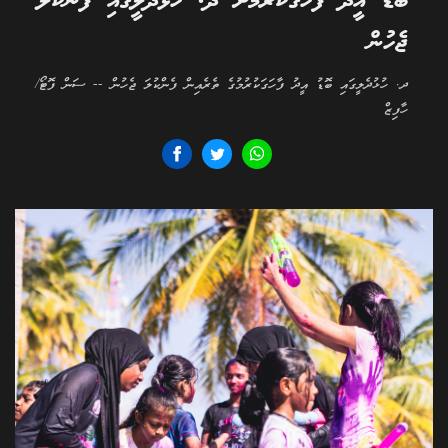
ބޮޑު އީދު ފާހަގަކުރުމަށް ދ. ހުޅުދެލީގައި ފެންކުލަ
ޖެހުން
ދ. ހުޅުދެލީގައި ބޮޑު އީދު ފާހަގަކުރުމުގެ ތެރެއިން ފެންކުލަ ޖެހުން -- ސަން ފޮޓޯ/
ހާފިޒް