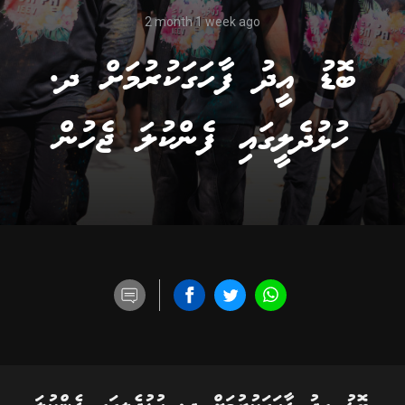
2 month 1 week ago
ބޮޑު އީދު ފާހަގަކުރުމަށް ދ.
ހުޅުދެލީގައި ފެންކުލަ ޖެހުން