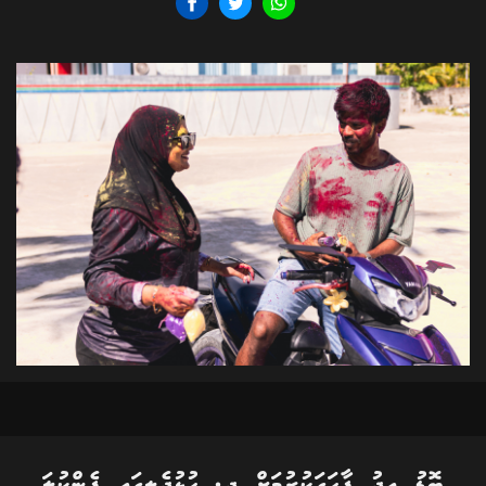
ބޮޑު އީދު ފާހަގަކުރުމަށް ދ. ހުޅުދެލީގައި ފެންކުލަ