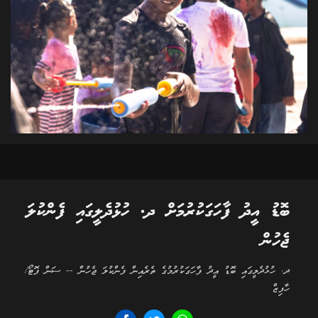
ބޮޑު އީދު ފާހަގަކުރުމަށް ދ. ހުޅުދެލީގައި ފެންކުލަ
ޖެހުން
ދ. ހުޅުދެލީގައި ބޮޑު އީދު ފާހަގަކުރުމުގެ ތެރެއިން ފެންކުލަ ޖެހުން -- ސަން ފޮޓޯ/
ހާފިޒް