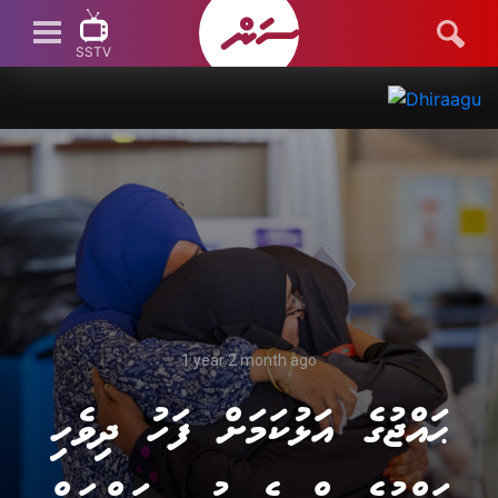
SSTV
SSTV LIVE
1 year 2 month ago
ޙައްޖުގެ އަޅުކަމަށް ފަހު ދިވެހި