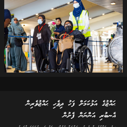
ޙައްޖުގެ އަޅުކަމަށް ފަހު ދިވެހި ޙައްޖުވެރިން
އެނބުރި އަންނަން ފެށުން