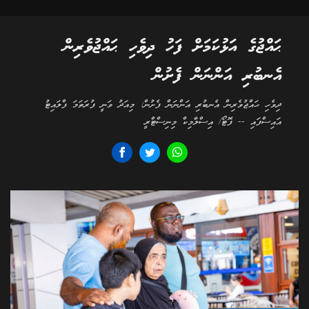
ޙައްޖުގެ އަޅުކަމަށް ފަހު ދިވެހި ޙައްޖުވެރިން
އެނބުރި އަންނަން ފެށުން
ދިވެހި ޙައްޖުވެރިން އެނބުރި އަންނަން ފެށުން: މިއަދު ވަނީ ފުރަތަމަ ފްލައިޓު
އައިސްފައި -- ފޮޓޯ/ އިސްލާމިކް މިނިސްޓްރީ