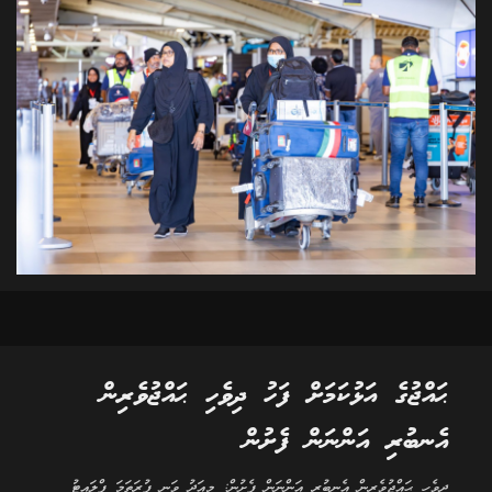
ޙައްޖުގެ އަޅުކަމަށް ފަހު ދިވެހި ޙައްޖުވެރިން
އެނބުރި އަންނަން ފެށުން
ދިވެހި ޙައްޖުވެރިން އެނބުރި އަންނަން ފެށުން: މިއަދު ވަނީ ފުރަތަމަ ފްލައިޓު