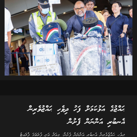
ޙައްޖުގެ އަޅުކަމަށް ފަހު ދިވެހި ޙައްޖުވެރިން
އެނބުރި އަންނަން ފެށުން
ދިވެހި ޙައްޖުވެރިން އެނބުރި އަންނަން ފެށުން: މިއަދު ވަނީ ފުރަތަމަ ފްލައިޓު