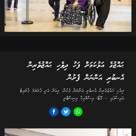
ޙައްޖުގެ އަޅުކަމަށް ފަހު ދިވެހި ޙައްޖުވެރިން
އެނބުރި އަންނަން ފެށުން
ދިވެހި ޙައްޖުވެރިން އެނބުރި އަންނަން ފެށުން: މިއަދު ވަނީ ފުރަތަމަ ފްލައިޓު
އައިސްފައި -- ފޮޓޯ/ އިސްލާމިކް މިނިސްޓްރީ