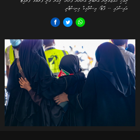
ދިވެހި ޙައްޖުވެރިން އެނބުރި އަންނަން ފެށުން: މިއަދު ވަނީ ފުރަތަމަ ފްލައިޓު
އައިސްފައި -- ފޮޓޯ/ އިސްލާމިކް މިނިސްޓްރީ