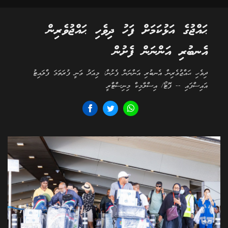
ޙައްޖުގެ އަޅުކަމަށް ފަހު ދިވެހި ޙައްޖުވެރިން
އެނބުރި އަންނަން ފެށުން
ދިވެހި ޙައްޖުވެރިން އެނބުރި އަންނަން ފެށުން: މިއަދު ވަނީ ފުރަތަމަ ފްލައިޓު
އައިސްފައި -- ފޮޓޯ/ އިސްލާމިކް މިނިސްޓްރީ