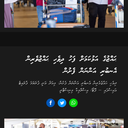
ޙައްޖުގެ އަޅުކަމަށް ފަހު ދިވެހި ޙައްޖުވެރިން
އެނބުރި އަންނަން ފެށުން
ދިވެހި ޙައްޖުވެރިން އެނބުރި އަންނަން ފެށުން: މިއަދު ވަނީ ފުރަތަމަ ފްލައިޓު
އައިސްފައި -- ފޮޓޯ/ އިސްލާމިކް މިނިސްޓްރީ