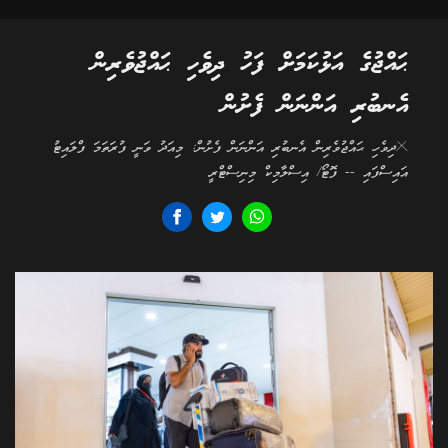
ޙައްޖުގެ އަޅުކަމަށް ފަހު ދިވެހި ޙައްޖުވެރިން
އެނބުރި އަންނަން ފެށުން
×ދިވެހި ޙައްޖުވެރިން އެނބުރި އަންނަން ފެށުން: މިއަދު ވަނީ ފުރަތަމަ ފްލައިޓު
އައިސްފައި -- ފޮޓޯ/ އިސްލާމިކް މިނިސްޓްރީ