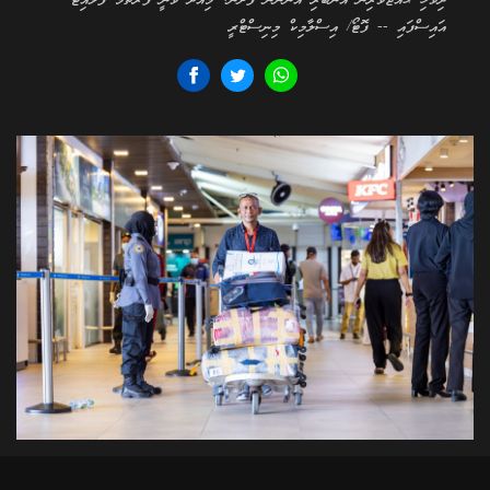
ދިވެހި ޙައްޖުވެރިން އެނބުރި އަންނަން ފެށުން: މިއަދު ވަނީ ފުރަތަމަ ފްލައިޓު
އައިސްފައި -- ފޮޓޯ/ އިސްލާމިކް މިނިސްޓްރީ