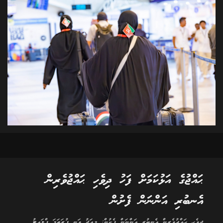
ޙައްޖުގެ އަޅުކަމަށް ފަހު ދިވެހި ޙައްޖުވެރިން
އެނބުރި އަންނަން ފެށުން
ދިވެހި ޙައްޖުވެރިން އެނބުރި އަންނަން ފެށުން: މިއަދު ވަނީ ފުރަތަމަ ފްލައިޓު