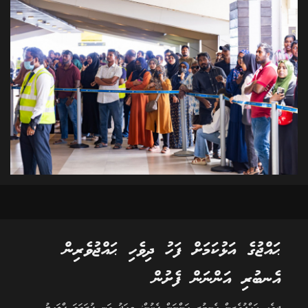
ޙައްޖުގެ އަޅުކަމަށް ފަހު ދިވެހި ޙައްޖުވެރިން
އެނބުރި އަންނަން ފެށުން