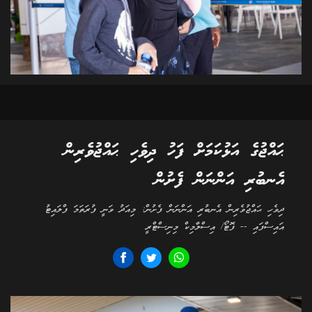
ޙައްޖުގެ އަޅުކަމަށް ފަހު ދިވެހި ޙައްޖުވެރިން
އެނބުރި އަންނަން ފެށުން
ދިވެހި ޙައްޖުވެރިން އެނބުރި އަންނަން ފެށުން: މިއަދު ވަނީ ފުރަތަމަ ފްލައިޓު
އައިސްފައި -- ފޮޓޯ/ އިސްލާމިކް މިނިސްޓްރީ