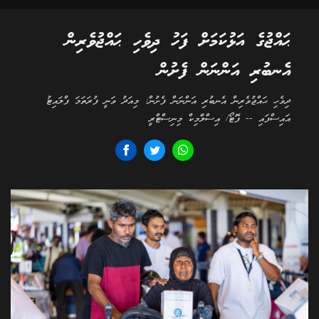
ޙައްޖުގެ އަޅުކަމަށް ފަހު ދިވެހި ޙައްޖުވެރިން
އެނބުރި އަންނަން ފެށުން
ދިވެހި ޙައްޖުވެރިން އެނބުރި އަންނަން ފެށުން: މިއަދު ވަނީ ފުރަތަމަ ފްލައިޓު
އައިސްފައި -- ފޮޓޯ/ އިސްލާމިކް މިނިސްޓްރީ