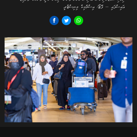
އައިސްފައި -- ފޮޓޯ/ އިސްލާމިކް މިނިސްޓްރީ