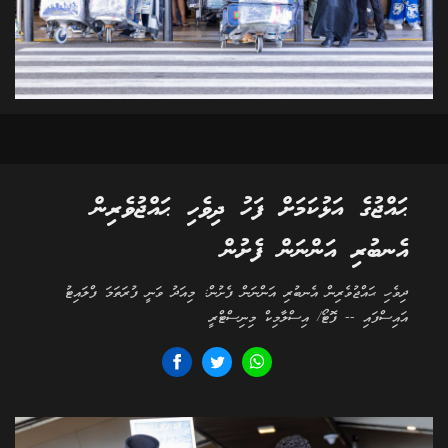
ޙައްޖުގެ އަޅުކަމަށް ފަހު ދިވެހި ޙައްޖުވެރިން
އެނބުރި އަންނަން ފެށުން
ދިވެހި ޙައްޖުވެރިން އެނބުރި އަންނަން ފެށުން: މިއަދު ވަނީ ފުރަތަމަ ފްލައިޓު
އައިސްފައި -- ފޮޓޯ/ އިސްލާމިކް މިނިސްޓްރީ