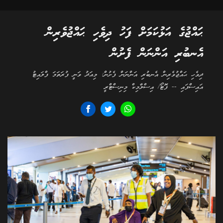
ޙައްޖުގެ އަޅުކަމަށް ފަހު ދިވެހި ޙައްޖުވެރިން
އެނބުރި އަންނަން ފެށުން
ދިވެހި ޙައްޖުވެރިން އެނބުރި އަންނަން ފެށުން: މިއަދު ވަނީ ފުރަތަމަ ފްލައިޓު
އައިސްފައި -- ފޮޓޯ/ އިސްލާމިކް މިނިސްޓްރީ