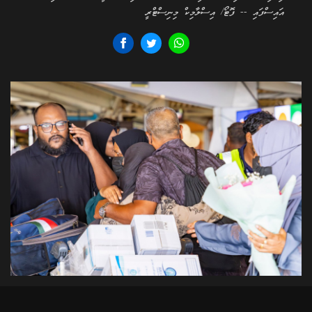
އައިސްފައި -- ފޮޓޯ/ އިސްލާމިކް މިނިސްޓްރީ