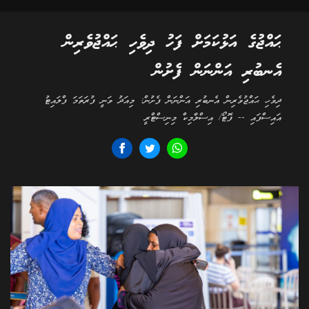
ޙައްޖުގެ އަޅުކަމަށް ފަހު ދިވެހި ޙައްޖުވެރިން
އެނބުރި އަންނަން ފެށުން
ދިވެހި ޙައްޖުވެރިން އެނބުރި އަންނަން ފެށުން: މިއަދު ވަނީ ފުރަތަމަ ފްލައިޓު
އައިސްފައި -- ފޮޓޯ/ އިސްލާމިކް މިނިސްޓްރީ