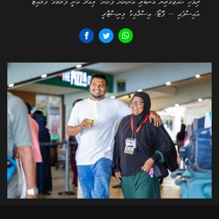
ދިވެހި ޙައްޖުވެރިން އެނބުރި އަންނަން ފެށުން: މިއަދު ވަނީ ފުރަތަމަ ފްލައިޓު
އައިސްފައި -- ފޮޓޯ/ އިސްލާމިކް މިނިސްޓްރީ