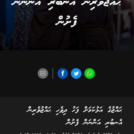
ޙައްޖުވެރިން އެނބުރި އަންނަން
ފެށުން
ޙައްޖުގެ އަޅުކަމަށް ފަހު ދިވެހި ޙައްޖުވެރިން
އެނބުރި އަންނަން ފެށުން