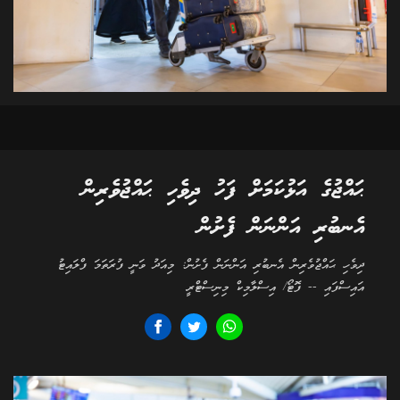
ޙައްޖުގެ އަޅުކަމަށް ފަހު ދިވެހި ޙައްޖުވެރިން
އެނބުރި އަންނަން ފެށުން
ދިވެހި ޙައްޖުވެރިން އެނބުރި އަންނަން ފެށުން: މިއަދު ވަނީ ފުރަތަމަ ފްލައިޓު
އައިސްފައި -- ފޮޓޯ/ އިސްލާމިކް މިނިސްޓްރީ