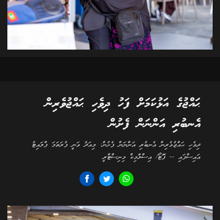
ޙައްޖުގެ އަޅުކަމަށް ފަހު ދިވެހި ޙައްޖުވެރިން
އެނބުރި އަންނަން ފެށުން
ދިވެހި ޙައްޖުވެރިން އެނބުރި އަންނަން ފެށުން: މިއަދު ވަނީ ފުރަތަމަ ފްލައިޓު
އައިސްފައި -- ފޮޓޯ/ އިސްލާމިކް މިނިސްޓްރީ