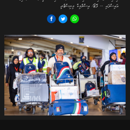
އައިސްފައި -- ފޮޓޯ/ އިސްލާމިކް މިނިސްޓްރީ