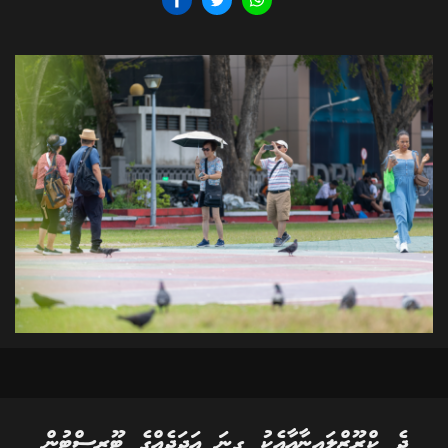
ދެ ކްރޫޒްލައިނާއާއެކު ގިނަ އަދަދެއްގެ ޓޫރިސްޓުން