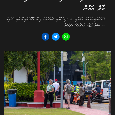
މާލެ އައުން
ފަތުރުވެރިންތަކެއް މާލޭގައި: މި ސީޒަންގައި ރާއްޖެއަށް ތިން ކްރޫޒްލައިނާ އައިސްފައިވޭ
-- ސަން ފޮޓޯ/ މުހައްމަދު އަފްވާން