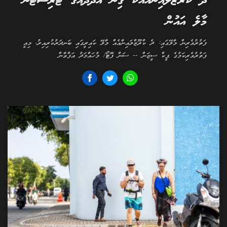
ދެ ކްރޫޒްލައިނާއާއެކު ގިނަ އަދަދެއްގެ ޓޫރިސްޓުން
މާލެ އައުން
ފަތުރުވެރިން މާލޭގައި: ދެ ކްރޫޒްލައިނާއެއް މާލޭ ކައިރީގައި ބަނދަރުކުރިއިރު، މިއީ
ފަތުރުވެރިކަމުގެ ޕީކް ސީޒަން -- ސަން ފޮޓޯ/ މުހައްމަދު އަފްވާން