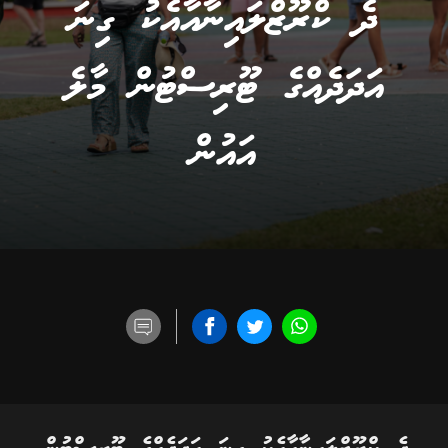
ދެ ކްރޫޒްލައިނާއާއެކު ގިނަ
އަދަދެއްގެ ޓޫރިސްޓުން މާލެ
އައުން