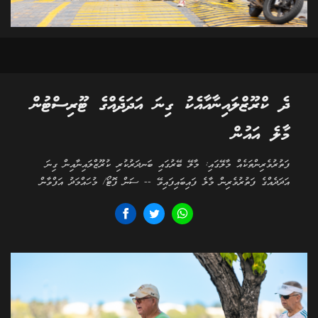
ދެ ކްރޫޒްލައިނާއާއެކު ގިނަ އަދަދެއްގެ ޓޫރިސްޓުން
މާލެ އައުން
ފަތުރުވެރިންތަކެއް މާލޭގައި: މާލޭ ބޭރުގައި ބަނދަރުކުރި ކުރޫޒްލައިނާއިން ގިނަ
އަދަދެއްގެ ފަތުރުވެރިން މާލެ ފައިބައިފައިވޭ -- ސަން ފޮޓޯ/ މުހައްމަދު އަފްވާން