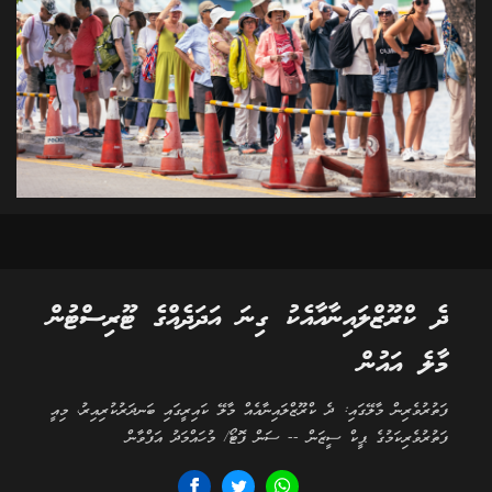
ދެ ކްރޫޒްލައިނާއާއެކު ގިނަ އަދަދެއްގެ ޓޫރިސްޓުން
މާލެ އައުން
ފަތުރުވެރިން މާލޭގައި: ދެ ކްރޫޒްލައިނާއެއް މާލޭ ކައިރީގައި ބަނދަރުކުރިއިރު، މިއީ
ފަތުރުވެރިކަމުގެ ޕީކް ސީޒަން -- ސަން ފޮޓޯ/ މުހައްމަދު އަފްވާން