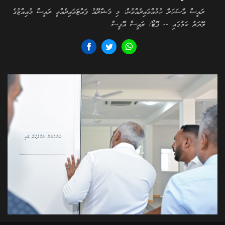
ރައީސް އާސަހަރާ ހުޅުއްވައިދެއްވުން: މި މަޝްރޫއު ފައްޓަވައިދެއްވީ ރައީސް މުއިއްޒުގެ
މޭޔަރު ކަމުގައި -- ފޮޓޯ/ ރައީސް އޮފީސް