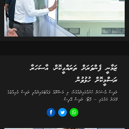
ޒަމާނީ ފެންވަރަށް ތަރައްގީކޮށް، އާސަހަރާ
ރަސްމީކޮށް ހުޅުވުން
ރައީސް އާސަހަރާ ހުޅުއްވައިދެއްވުން: މި މަޝްރޫއު ފައްޓަވައިދެއްވީ ރައީސް މުއިއްޒުގެ
މޭޔަރު ކަމުގައި -- ފޮޓޯ/ ރައީސް އޮފީސް