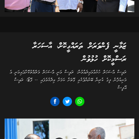
ޒަމާނީ ފެންވަރަށް ތަރައްގީކޮށް، އާސަހަރާ
ރަސްމީކޮށް ހުޅުވުން
ރައީސް އާސަހަރާ ހުޅުއްވައިދެއްވުން: ރައީސް ވަނީ އާސަހަރާ މަރާމާތުކޮށްފައިވަނީ އެ
މަނިކުފާނު މީގެ ކުރިން ބޭނުންފުޅުވި ގޮތަށް ކަމަށް ވިދާޅުވެފައި -- ފޮޓޯ/ ރައީސް
އޮފީސް