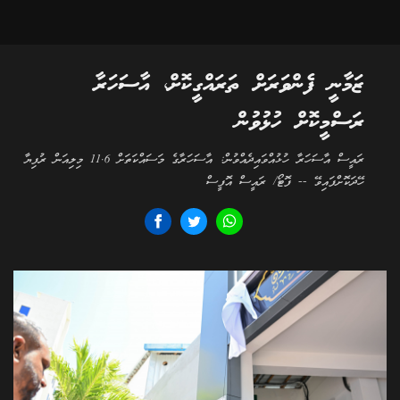
ޒަމާނީ ފެންވަރަށް ތަރައްގީކޮށް، އާސަހަރާ
ރަސްމީކޮށް ހުޅުވުން
ރައީސް އާސަހަރާ ހުޅުއްވައިދެއްވުން: އާސަހަރާގެ މަސައްކަތަށް 11.6 މިލިއަން ރުފިޔާ
ހޭދަކޮށްފައިވޭ -- ފޮޓޯ/ ރައީސް އޮފީސް