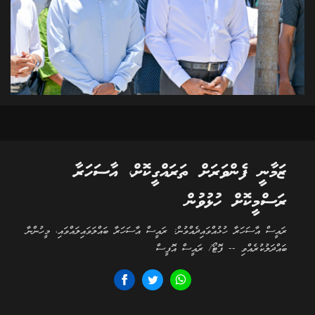
ޒަމާނީ ފެންވަރަށް ތަރައްގީކޮށް، އާސަހަރާ
ރަސްމީކޮށް ހުޅުވުން
ރައީސް އާސަހަރާ ހުޅުއްވައިދެއްވުން: ރައީސް އާސަހަރާ ބައްލަވައިލައްވައި، މީހުންނާ
ބައްދަލުކުރެއްވި -- ފޮޓޯ/ ރައީސް އޮފީސް