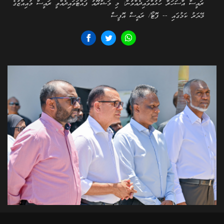
ރައީސް އާސަހަރާ ހުޅުއްވައިދެއްވުން: މި މަޝްރޫއު ފައްޓަވައިދެއްވީ ރައީސް މުއިއްޒުގެ
މޭޔަރު ކަމުގައި -- ފޮޓޯ/ ރައީސް އޮފީސް