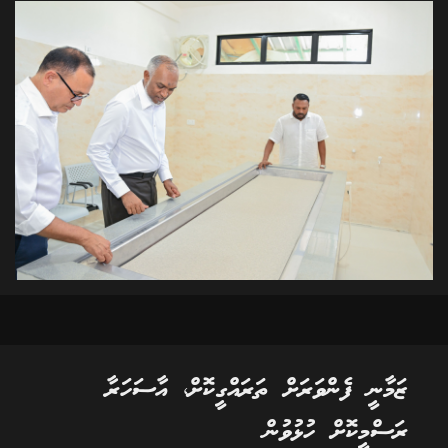
ޒަމާނީ ފެންވަރަށް ތަރައްގީކޮށް، އާސަހަރާ
ރަސްމީކޮށް ހުޅުވުން