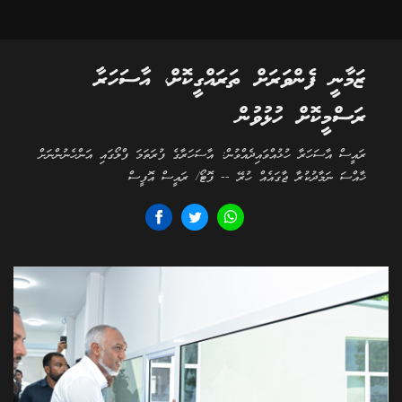
ޒަމާނީ ފެންވަރަށް ތަރައްގީކޮށް، އާސަހަރާ
ރަސްމީކޮށް ހުޅުވުން
ރައީސް އާސަހަރާ ހުޅުއްވައިދެއްވުން: އާސަހަރާގެ ފުރަތަމަ ފްލޯގައި އަންހެނުންނަށް
ޚާއްސަ ނަމާދުކުރާ ޖާގައެއް ހުރޭ -- ފޮޓޯ/ ރައީސް އޮފީސް