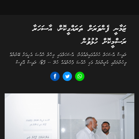
ޒަމާނީ ފެންވަރަށް ތަރައްގީކޮށް، އާސަހަރާ
ރަސްމީކޮށް ހުޅުވުން
ރައީސް އާސަހަރާ ހުޅުއްވައިދެއްވުން: އާސަހަރާގައި މިހާރު ޚާއްޞަ އެހީއަށް ބޭނުންވާ
މީހުންނަށާއި ކުދީންނަށް ވަކި ޚާއްޞަ ފާޚާނާއެއް ހުރޭ -- ފޮޓޯ/ ރައީސް އޮފީސް