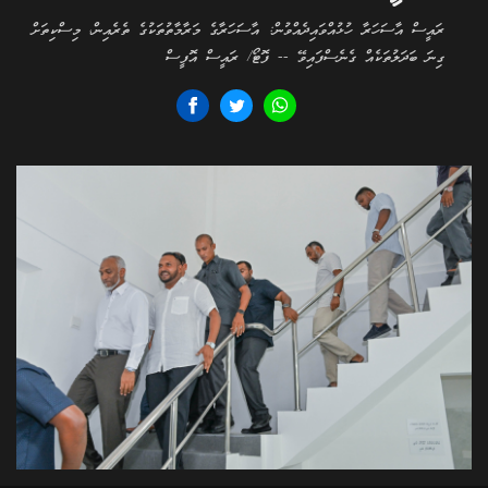
ރައީސް އާސަހަރާ ހުޅުއްވައިދެއްވުން: އާސަހަރާގެ މަރާމާތުތަކުގެ ތެރެއިން، މިސްކިތަށް
ގިނަ ބަދަލުތަކެއް ގެނެސްފައިވޭ -- ފޮޓޯ/ ރައީސް އޮފީސް