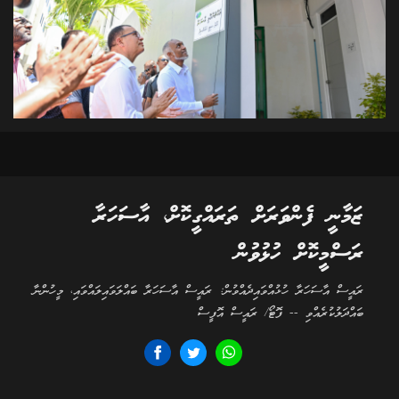
ޒަމާނީ ފެންވަރަށް ތަރައްގީކޮށް، އާސަހަރާ
ރަސްމީކޮށް ހުޅުވުން
ރައީސް އާސަހަރާ ހުޅުއްވައިދެއްވުން: ރައީސް އާސަހަރާ ބައްލަވައިލައްވައި، މީހުންނާ
ބައްދަލުކުރެއްވި -- ފޮޓޯ/ ރައީސް އޮފީސް