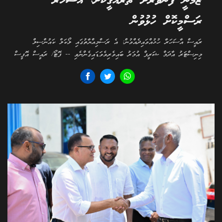
ޒަމާނީ ފެންވަރަށް ތަރައްގީކޮށް، އާސަހަރާ
ރަސްމީކޮށް ހުޅުވުން
ރައީސް އާސަހަރާ ހުޅުއްވައިދެއްވުން: އެ ރަސްމިއްޔާތުގައި ލޯކަލް ކައުންސިލް
މިނިސްޓަރު އާދަމް ޝަރީފް އުމަރު ބައިވެރިވެވަޑައިގެންނެވި -- ފޮޓޯ/ ރައީސް އޮފީސް