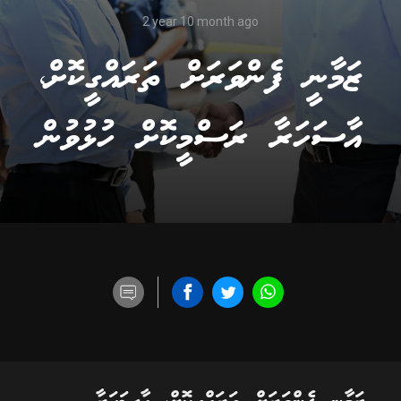
2 year 10 month ago
ޒަމާނީ ފެންވަރަށް ތަރައްގީކޮށް،
އާސަހަރާ ރަސްމީކޮށް ހުޅުވުން