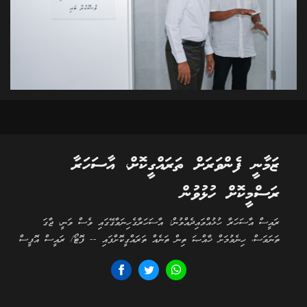
ޒަމާނީ ފެންވަރަށް ތަރައްގީކޮށް، އާސަހަރާ
ރަސްމީކޮށް ހުޅުވުން
ރައީސް އާސަހަރާ ހުޅުއްވައިދެއްވުން: އާސަހަރާގެހިނަވާގޭގައި ވެސް ވަނީ، ޖާގަ
ތަނަވަސް، ހިނެވުމަށް ޚާއްޞަ ތިން ތަނެއް ތަރައްގީކޮށްފައި -- ފޮޓޯ/ ރައީސް އޮފީސް