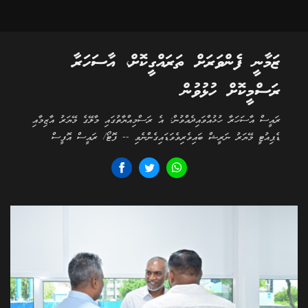
ޒަމާނީ ފެންވަރަށް ތަރައްގީކޮށް، އާސަހަރާ
ރަސްމީކޮށް ހުޅުވުން
ރައީސް އާސަހަރާ ހުޅުއްވައިދެއްވުން: އެ ރަސްމިއްޔާތުގައި މާލޭގެ މޭޔަރު އާޒިމާއި
ޑެޕިއުޓީ މޭޔަރު ނަރީޝް ބައިވެރިވެވަޑައިގެންނެވި -- ފޮޓޯ/ ރައީސް އޮފީސް