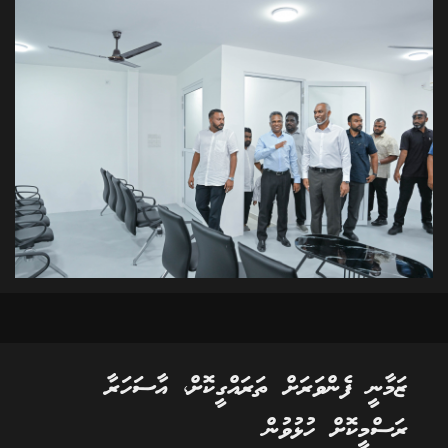
ޒަމާނީ ފެންވަރަށް ތަރައްގީކޮށް، އާސަހަރާ
ރަސްމީކޮށް ހުޅުވުން