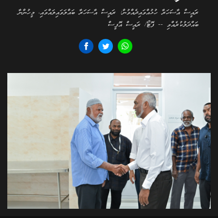
ރައީސް އާސަހަރާ ހުޅުއްވައިދެއްވުން: ރައީސް އާސަހަރާ ބައްލަވައިލައްވައި، މީހުންނާ
ބައްދަލުކުރެއްވި -- ފޮޓޯ/ ރައީސް އޮފީސް