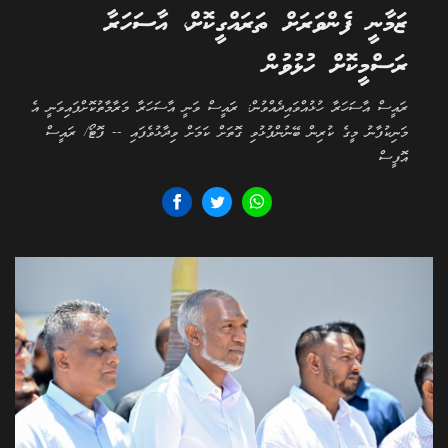
ޒަމާނީ ފެންވަރަށް ތަރައްގީކޮށް، އާސަހަރާ
ރަސްމީކޮށް ހުޅުވުން
ރައީސް އާސަހަރާ ހުޅުއްވައިދެއްވުން: ރައީސް ވަނީ އާސަހަރާ މަރާމާތުކޮށްފައިވަނީ އެ
މަނިކުފާނު މީގެ ކުރިން ބޭނުންފުޅުވި ގޮތަށް ކަމަށް ވިދާޅުވެފައި -- ފޮޓޯ/ ރައީސް
އޮފީސް