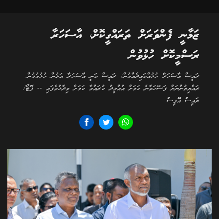
ޒަމާނީ ފެންވަރަށް ތަރައްގީކޮށް، އާސަހަރާ
ރަސްމީކޮށް ހުޅުވުން
ރައީސް އާސަހަރާ ހުޅުއްވައިދެއްވުން: ރައީސް ވަނީ އާސަހަރާ އަލުން ހުޅުވުމުން
ރައްޔިތުންނަށް ފަސޭހަވާނެ ކަމަށް އުއްމީދު ކުރައްވާ ކަމަށް ވިދާޅުވެފައި -- ފޮޓޯ/
ރައީސް އޮފީސް