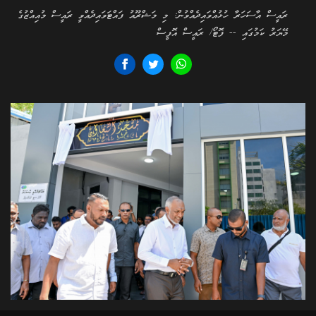
ރައީސް އާސަހަރާ ހުޅުއްވައިދެއްވުން: މި މަޝްރޫއު ފައްޓަވައިދެއްވީ ރައީސް މުއިއްޒުގެ
މޭޔަރު ކަމުގައި -- ފޮޓޯ/ ރައީސް އޮފީސް