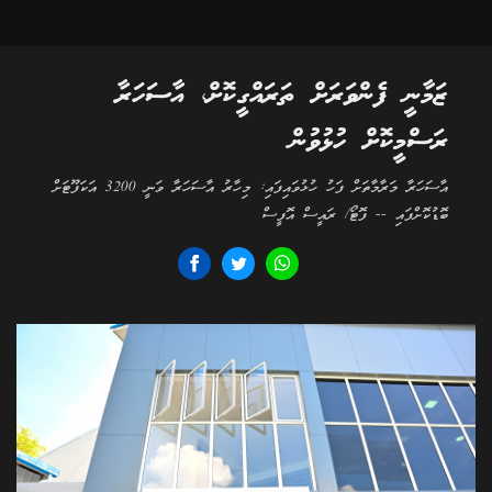
ޒަމާނީ ފެންވަރަށް ތަރައްގީކޮށް، އާސަހަރާ
ރަސްމީކޮށް ހުޅުވުން
އާސަހަރާ މަރާމާތަށް ފަހު ހުޅުވައިފައި: މިހާރު އާސަހަރާ ވަނީ 3200 އަކަފޫޓަށް
ބޮޑުކޮށްފައި -- ފޮޓޯ/ ރައީސް އޮފީސް