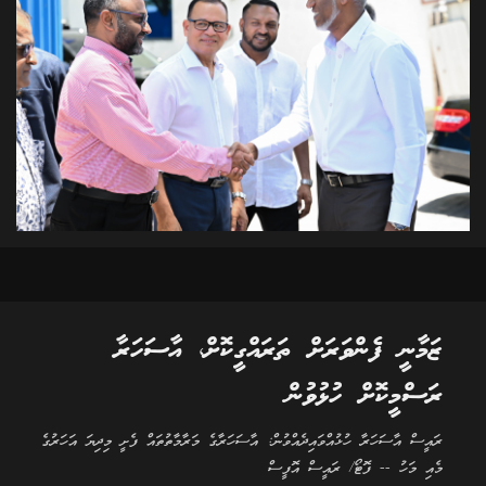
ޒަމާނީ ފެންވަރަށް ތަރައްގީކޮށް، އާސަހަރާ
ރަސްމީކޮށް ހުޅުވުން
ރައީސް އާސަހަރާ ހުޅުއްވައިދެއްވުން: އާސަހަރާގެ މަރާމާތުތައް ފެށީ މިދިޔަ އަހަރުގެ
މެއި މަހު -- ފޮޓޯ/ ރައީސް އޮފީސް