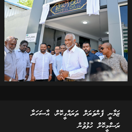
ޒަމާނީ ފެންވަރަށް ތަރައްގީކޮށް، އާސަހަރާ
ރަސްމީކޮށް ހުޅުވުން