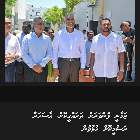
ޒަމާނީ ފެންވަރަށް ތަރައްގީކޮށް، އާސަހަރާ
ރަސްމީކޮށް ހުޅުވުން