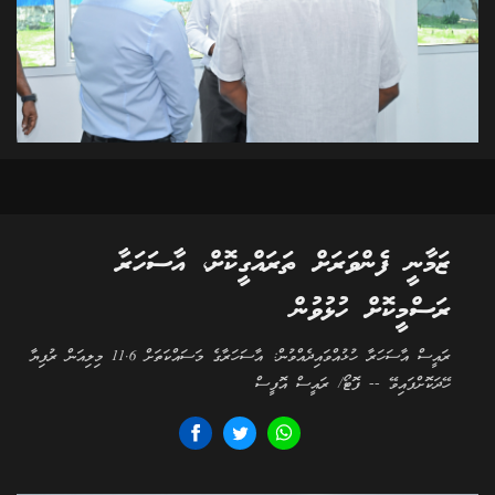
ޒަމާނީ ފެންވަރަށް ތަރައްގީކޮށް، އާސަހަރާ
ރަސްމީކޮށް ހުޅުވުން
ރައީސް އާސަހަރާ ހުޅުއްވައިދެއްވުން: އާސަހަރާގެ މަސައްކަތަށް 11.6 މިލިއަން ރުފިޔާ
ހޭދަކޮށްފައިވޭ -- ފޮޓޯ/ ރައީސް އޮފީސް