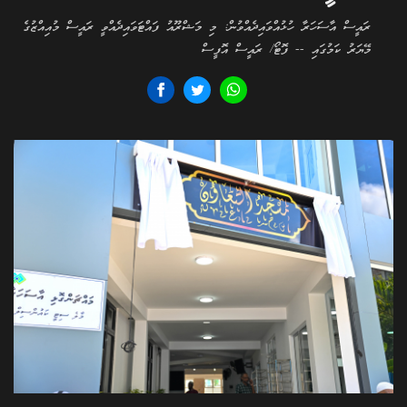
ރައީސް އާސަހަރާ ހުޅުއްވައިދެއްވުން: މި މަޝްރޫއު ފައްޓަވައިދެއްވީ ރައީސް މުއިއްޒުގެ
މޭޔަރު ކަމުގައި -- ފޮޓޯ/ ރައީސް އޮފީސް