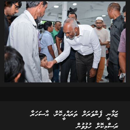
ޒަމާނީ ފެންވަރަށް ތަރައްގީކޮށް، އާސަހަރާ
ރަސްމީކޮށް ހުޅުވުން