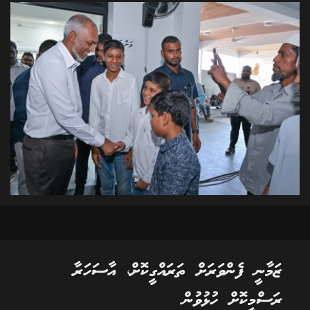
ޒަމާނީ ފެންވަރަށް ތަރައްގީކޮށް، އާސަހަރާ
ރަސްމީކޮށް ހުޅުވުން