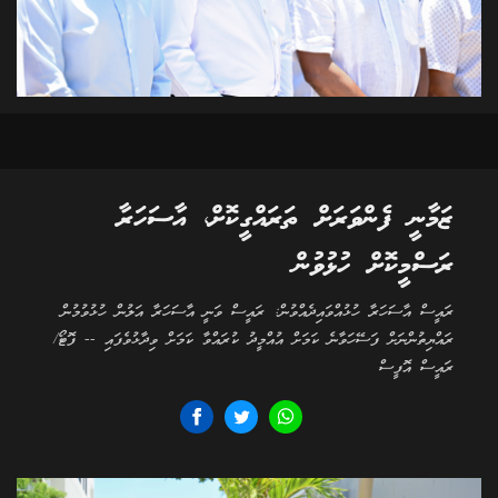
ޒަމާނީ ފެންވަރަށް ތަރައްގީކޮށް، އާސަހަރާ
ރަސްމީކޮށް ހުޅުވުން
ރައީސް އާސަހަރާ ހުޅުއްވައިދެއްވުން: ރައީސް ވަނީ އާސަހަރާ އަލުން ހުޅުވުމުން
ރައްޔިތުންނަށް ފަސޭހަވާނެ ކަމަށް އުއްމީދު ކުރައްވާ ކަމަށް ވިދާޅުވެފައި -- ފޮޓޯ/
ރައީސް އޮފީސް