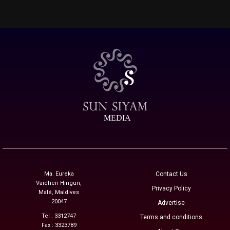
MEDIA
Ma. Eureka
Contact Us
Vaidheri Hingun,
Privacy Policy
Malé, Maldives
20047
Advertise
Tel : 3312747
Terms and conditions
Fax : 3323789