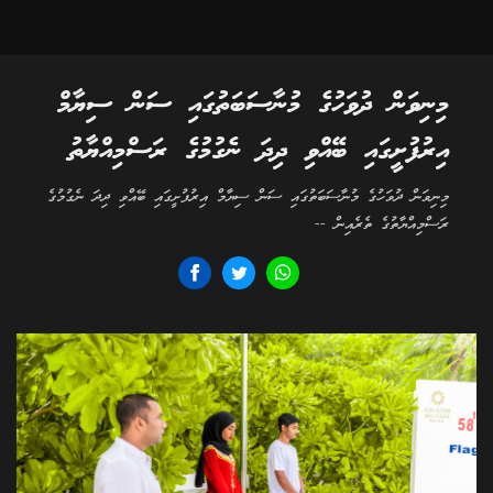
މިނިވަން ދުވަހުގެ މުނާސަބަތުގައި ސަން ސިޔާމް
އިރުފުށީގައި ބޭއްވި ދިދަ ނެގުމުގެ ރަސްމިއްޔާތު
މިނިވަން ދުވަހުގެ މުނާސަބަތުގައި ސަން ސިޔާމް އިރުފުށީގައި ބޭއްވި ދިދަ ނެގުމުގެ
ރަސްމިއްޔާތުގެ ތެރެއިން --