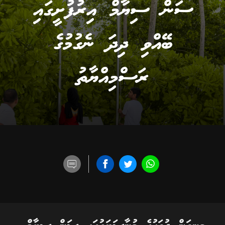
ސަން ސިޔާމް އިރުފުށީގައި
ބޭއްވި ދިދަ ނެގުމުގެ
ރަސްމިއްޔާތު