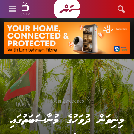
SSTV
SSTV LIVE
3 year 2 week ago
މިނިވަން ދުވަހުގެ މުނާސަބަތުގައި