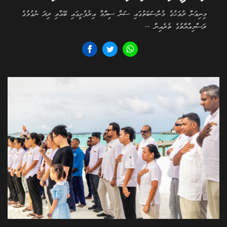
މިނިވަން ދުވަހުގެ މުނާސަބަތުގައި ސަން ސިޔާމް އިރުފުށީގައި ބޭއްވި ދިދަ ނެގުމުގެ
ރަސްމިއްޔާތުގެ ތެރެއިން --