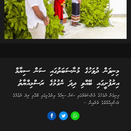
މިނިވަން ދުވަހުގެ މުނާސަބަތުގައި ސަން ސިޔާމް
އިރުފުށީގައި ބޭއްވި ދިދަ ނެގުމުގެ ރަސްމިއްޔާތު
މިނިވަން ދުވަހުގެ މުނާސަބަތުގައި ސަން ސިޔާމް އިރުފުށީގައި ބޭއްވި ދިދަ ނެގުމުގެ
ރަސްމިއްޔާތުގެ ތެރެއިން --