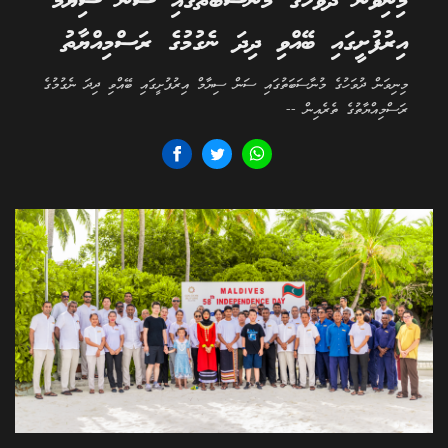
މިނިވަން ދުވަހުގެ މުނާސަބަތުގައި ސަން ސިޔާމް
އިރުފުށީގައި ބޭއްވި ދިދަ ނެގުމުގެ ރަސްމިއްޔާތު
މިނިވަން ދުވަހުގެ މުނާސަބަތުގައި ސަން ސިޔާމް އިރުފުށީގައި ބޭއްވި ދިދަ ނެގުމުގެ
ރަސްމިއްޔާތުގެ ތެރެއިން --