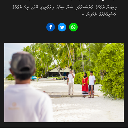
މިނިވަން ދުވަހުގެ މުނާސަބަތުގައި ސަން ސިޔާމް އިރުފުށީގައި ބޭއްވި ދިދަ ނެގުމުގެ
ރަސްމިއްޔާތުގެ ތެރެއިން --