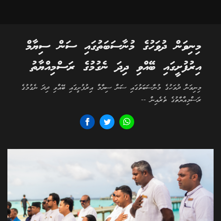
މިނިވަން ދުވަހުގެ މުނާސަބަތުގައި ސަން ސިޔާމް
އިރުފުށީގައި ބޭއްވި ދިދަ ނެގުމުގެ ރަސްމިއްޔާތު
މިނިވަން ދުވަހުގެ މުނާސަބަތުގައި ސަން ސިޔާމް އިރުފުށީގައި ބޭއްވި ދިދަ ނެގުމުގެ
ރަސްމިއްޔާތުގެ ތެރެއިން --