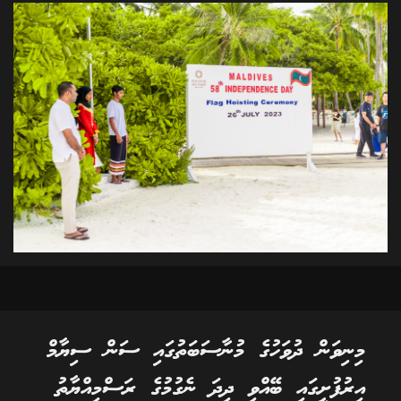
މިނިވަން ދުވަހުގެ މުނާސަބަތުގައި ސަން ސިޔާމް
އިރުފުށީގައި ބޭއްވި ދިދަ ނެގުމުގެ ރަސްމިއްޔާތު