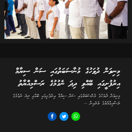
މިނިވަން ދުވަހުގެ މުނާސަބަތުގައި ސަން ސިޔާމް
އިރުފުށީގައި ބޭއްވި ދިދަ ނެގުމުގެ ރަސްމިއްޔާތު
މިނިވަން ދުވަހުގެ މުނާސަބަތުގައި ސަން ސިޔާމް އިރުފުށީގައި ބޭއްވި ދިދަ ނެގުމުގެ
ރަސްމިއްޔާތުގެ ތެރެއިން --