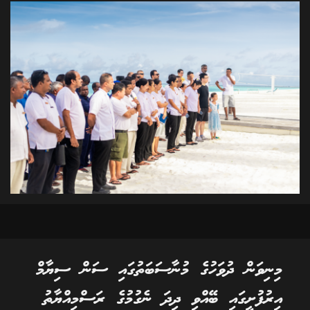
މިނިވަން ދުވަހުގެ މުނާސަބަތުގައި ސަން ސިޔާމް
އިރުފުށީގައި ބޭއްވި ދިދަ ނެގުމުގެ ރަސްމިއްޔާތު