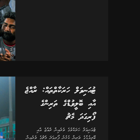
ޓުއަނިވަލް ހަރަކާތްތައް: ރާއްޖެ
އާއި ބޮލީވުޑްގެ ތަރިންގެ
ފޯރިގަދަ މެޗު
ޓުއަނިވަލް ހަރަކާތުގެ ތެރެއިން ރާއްޖެ އާއި
ބޮލީވުޑްގެ ތަރިން ކުޅުނު ފޯރިގަދަ މެޗުގެ ތެރެއިިން