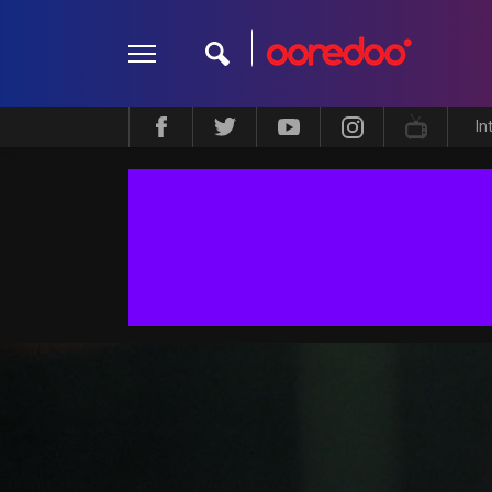
In
ދީން
ކޮލަމް
މަލްޓިމީޑިއާ