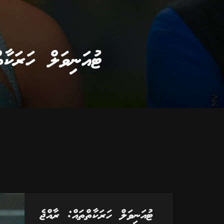
ޓުއަނިވަލް ހަރަކާ
ޓުއަނިވަލް ހަރަކާތްތައް: ރާއްޖެ