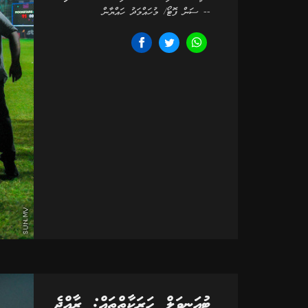
-- ސަން ފޮޓޯ/ މުހައްމަދު ހައްޔާން
ޓުއަނިވަލް ހަރަކާތްތައް: ރާއްޖެ