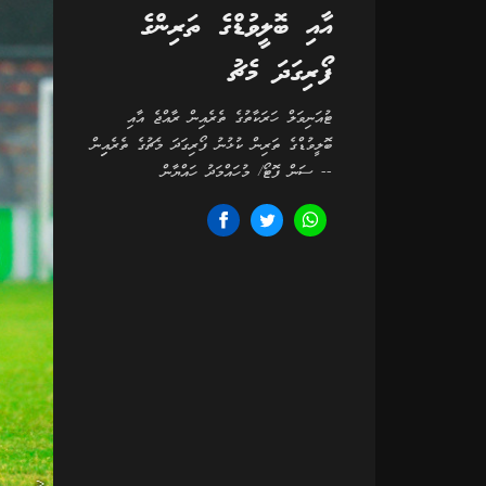
އާއި ބޮލީވުޑްގެ ތަރިންގެ
ފޯރިގަދަ މެޗު
ޓުއަނިވަލް ހަރަކާތުގެ ތެރެއިން ރާއްޖެ އާއި
ބޮލީވުޑްގެ ތަރިން ކުޅުނު ފޯރިގަދަ މެޗުގެ ތެރެއިިން
-- ސަން ފޮޓޯ/ މުހައްމަދު ހައްޔާން