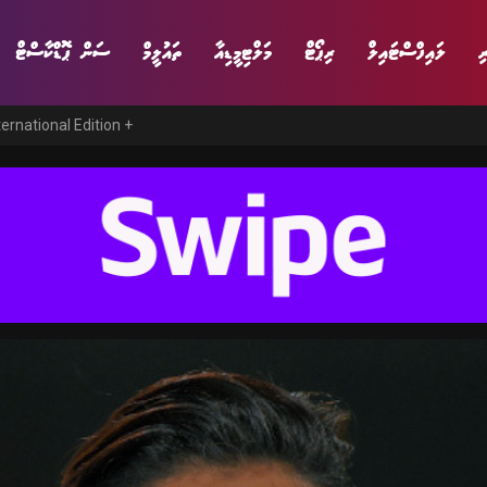
ި
ލައިފްސްޓައިލް
ރިޕޯޓް
މަލްޓިމީޑިއާ
ތައުލީމް
ސަން ޕޮޑްކާސްޓް
ternational Edition +
ނިޔެ
ވާހަކަ
ވިޔަފާރި
ލައިފްސްޓައިލް