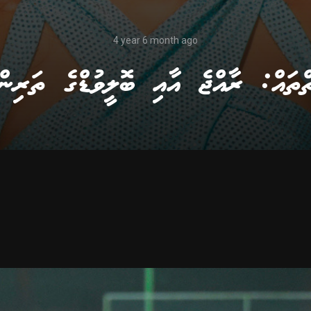
4 year 6 month ago
ތްތައް: ރާއްޖެ އާއި ބޮލީވުޑްގެ ތަރިން