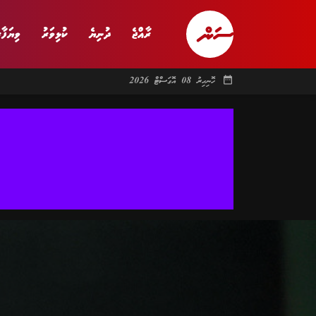
ރާއްޖެ
ދުނިޔެ
ކުޅިވަރު
ވިޔަފާރ
date_range
ހޮނިހިރު 08 އޮގަސްޓް 2026
ރާއްޖެ
ރިޕޯޓް
ދު