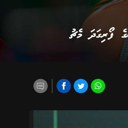
ގެ ފޯރިގަދަ މެޗު