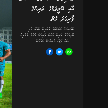
އާއި ބޮލީވުޑްގެ ތަރިންގެ
ފޯރިގަދަ މެޗު
ޓުއަނިވަލް ހަރަކާތުގެ ތެރެއިން ރާއްޖެ އާއި
ބޮލީވުޑްގެ ތަރިން ކުޅުނު ފޯރިގަދަ މެޗުގެ ތެރެއިިން
-- ސަން ފޮޓޯ/ މުހައްމަދު ހައްޔާން