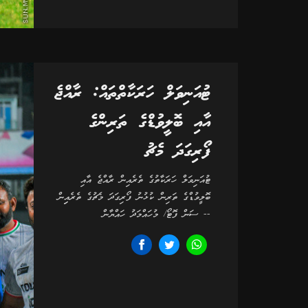
ޓުއަނިވަލް ހަރަކާތްތައް: ރާއްޖެ
އާއި ބޮލީވުޑްގެ ތަރިންގެ
ފޯރިގަދަ މެޗު
ޓުއަނިވަލް ހަރަކާތުގެ ތެރެއިން ރާއްޖެ އާއި
ބޮލީވުޑްގެ ތަރިން ކުޅުނު ފޯރިގަދަ މެޗުގެ ތެރެއިިން
-- ސަން ފޮޓޯ/ މުހައްމަދު ހައްޔާން