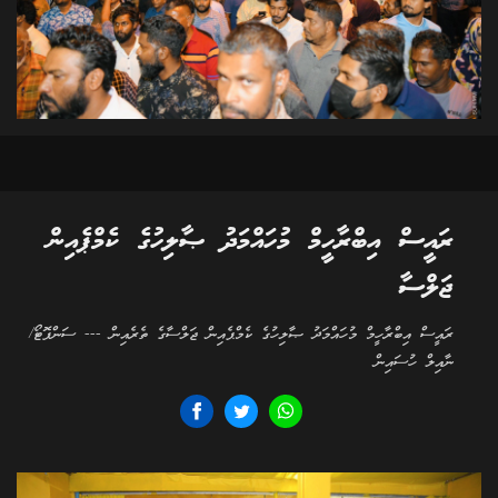
ރައީސް އިބްރާހީމް މުހައްމަދު ޞާލިހުގެ ކެމްޕެއިން
ޖަލްސާ
ރައީސް އިބްރާހީމް މުހައްމަދު ޞާލިހުގެ ކެމްޕެއިން ޖަލްސާގެ ތެރެއިން --- ސަންފޮޓޯ/
ނާއިލް ހުސައިން