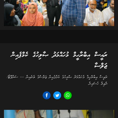
ރައީސް އިބްރާހީމް މުހައްމަދު ޞާލިހުގެ ކެމްޕެއިން
ޖަލްސާ
ރައީސް އިބްރާހީމް މުހައްމަދު ޞާލިހުގެ ކެމްޕެއިން ޖަލްސާގެ ތެރެއިން --- ސަންފޮޓޯ/
ނާއިލް ހުސައިން