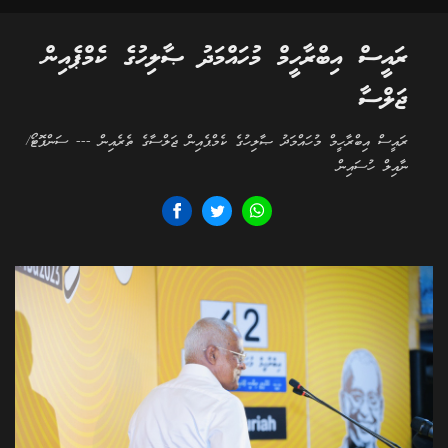
ރައީސް އިބްރާހީމް މުހައްމަދު ޞާލިހުގެ ކެމްޕެއިން
ޖަލްސާ
ރައީސް އިބްރާހީމް މުހައްމަދު ޞާލިހުގެ ކެމްޕެއިން ޖަލްސާގެ ތެރެއިން --- ސަންފޮޓޯ/
ނާއިލް ހުސައިން