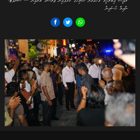
ރައީސް އިބްރާހީމް މުހައްމަދު ޞާލިހުގެ ކެމްޕެއިން ޖަލްސާގެ ތެރެއިން --- ސަންފޮޓޯ/
ނާއިލް ހުސައިން