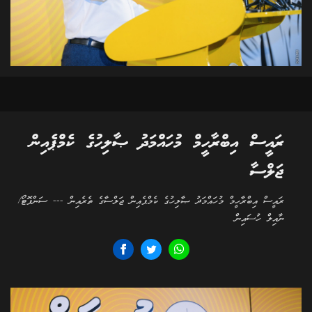
ރައީސް އިބްރާހީމް މުހައްމަދު ޞާލިހުގެ ކެމްޕެއިން
ޖަލްސާ
ރައީސް އިބްރާހީމް މުހައްމަދު ޞާލިހުގެ ކެމްޕެއިން ޖަލްސާގެ ތެރެއިން --- ސަންފޮޓޯ/
ނާއިލް ހުސައިން