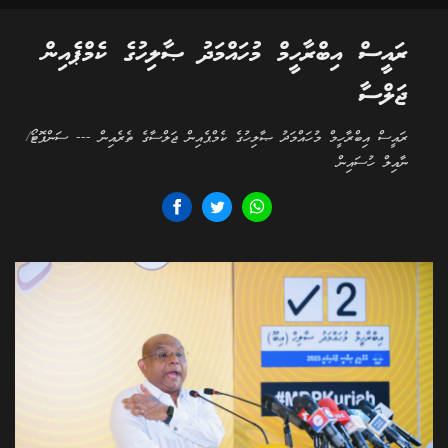
ރައީސް އިބްރާހީމް މުހައްމަދު ޞާލިހުގެ ކެމްޕެއިން
ޖަލްސާ
ރައީސް އިބްރާހީމް މުހައްމަދު ޞާލިހުގެ ކެމްޕެއިން ޖަލްސާގެ ތެރެއިން --- ސަންފޮޓޯ/
ނާއިލް ހުސައިން