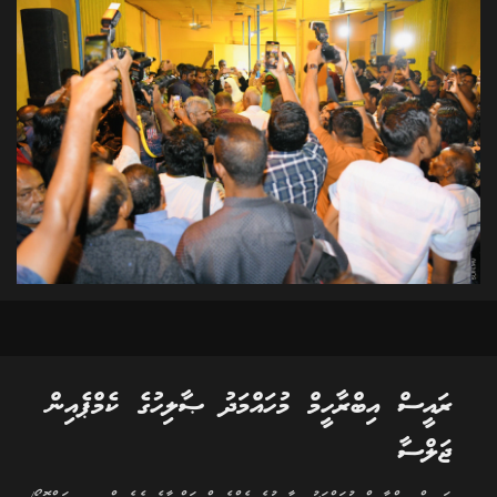
ރައީސް އިބްރާހީމް މުހައްމަދު ޞާލިހުގެ ކެމްޕެއިން
ޖަލްސާ