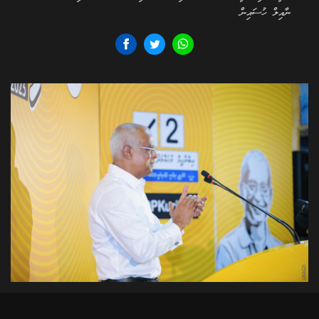
ނާއިލް ހުސައިން