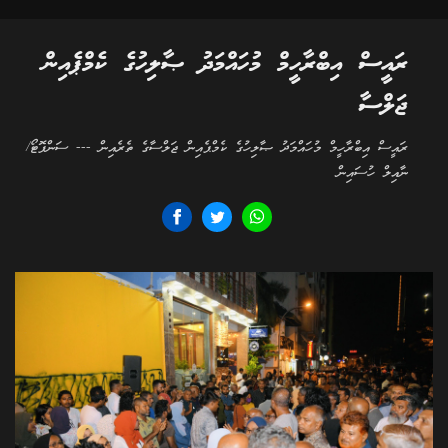
ރައީސް އިބްރާހީމް މުހައްމަދު ޞާލިހުގެ ކެމްޕެއިން
ޖަލްސާ
ރައީސް އިބްރާހީމް މުހައްމަދު ޞާލިހުގެ ކެމްޕެއިން ޖަލްސާގެ ތެރެއިން --- ސަންފޮޓޯ/
ނާއިލް ހުސައިން