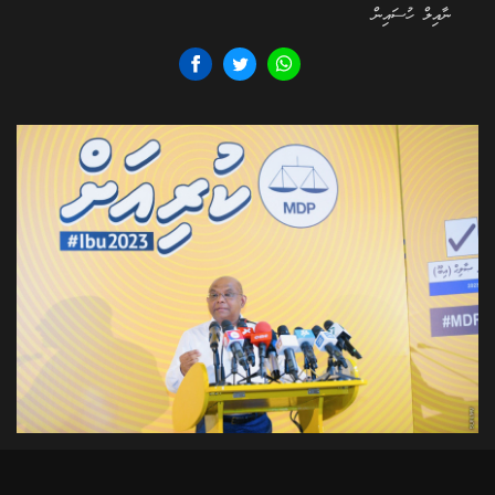
ނާއިލް ހުސައިން