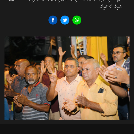
ނާއިލް ހުސައިން