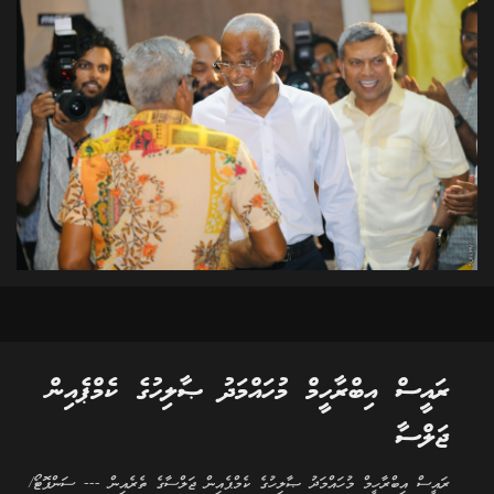
ރައީސް އިބްރާހީމް މުހައްމަދު ޞާލިހުގެ ކެމްޕެއިން
ޖަލްސާ
ރައީސް އިބްރާހީމް މުހައްމަދު ޞާލިހުގެ ކެމްޕެއިން ޖަލްސާގެ ތެރެއިން --- ސަންފޮޓޯ/