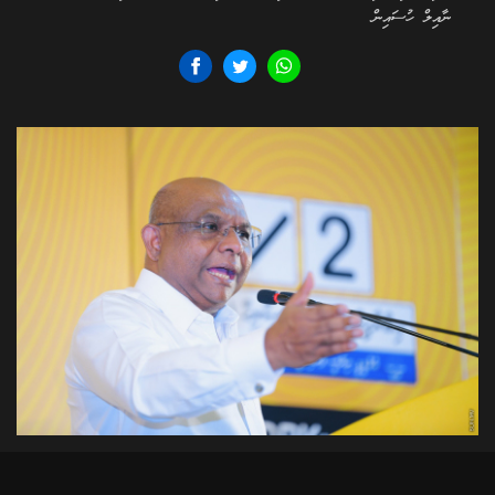
ނާއިލް ހުސައިން