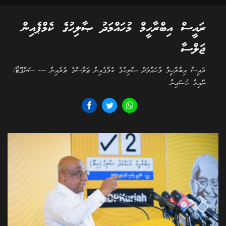
ރައީސް އިބްރާހީމް މުހައްމަދު ޞާލިހުގެ ކެމްޕެއިން
ޖަލްސާ
ރައީސް އިބްރާހީމް މުހައްމަދު ޞާލިހުގެ ކެމްޕެއިން ޖަލްސާގެ ތެރެއިން --- ސަންފޮޓޯ/
ނާއިލް ހުސައިން