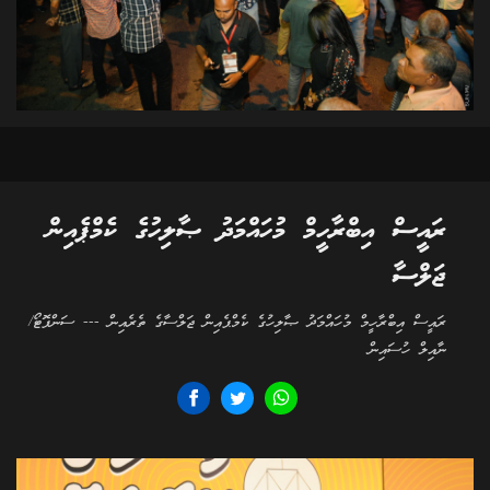
ރައީސް އިބްރާހީމް މުހައްމަދު ޞާލިހުގެ ކެމްޕެއިން
ޖަލްސާ
ރައީސް އިބްރާހީމް މުހައްމަދު ޞާލިހުގެ ކެމްޕެއިން ޖަލްސާގެ ތެރެއިން --- ސަންފޮޓޯ/
ނާއިލް ހުސައިން