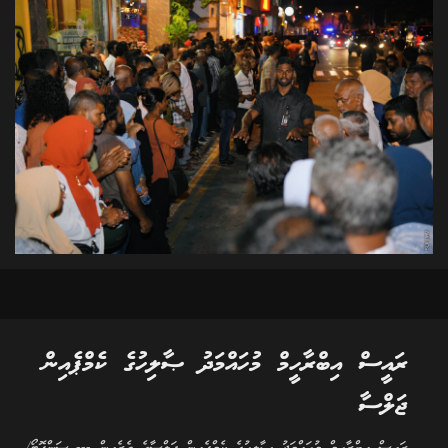
ރައީސް އިބްރާހީމް މުހައްމަދު ޞާލިހުގެ ކެމްޕެއިން
ޖަލްސާ