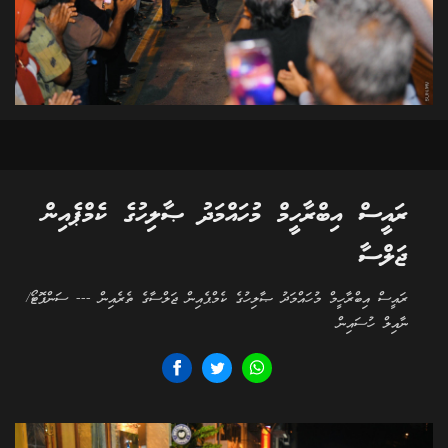
ރައީސް އިބްރާހީމް މުހައްމަދު ޞާލިހުގެ ކެމްޕެއިން
ޖަލްސާ
ރައީސް އިބްރާހީމް މުހައްމަދު ޞާލިހުގެ ކެމްޕެއިން ޖަލްސާގެ ތެރެއިން --- ސަންފޮޓޯ/
ނާއިލް ހުސައިން