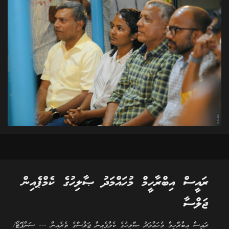
ރައީސް އިބްރާހީމް މުހައްމަދު ޞާލިހުގެ ކެމްޕެއިން
ޖަލްސާ
ރައީސް އިބްރާހީމް މުހައްމަދު ޞާލިހުގެ ކެމްޕެއިން ޖަލްސާގެ ތެރެއިން --- ސަންފޮޓޯ/