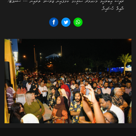
ރައީސް އިބްރާހީމް މުހައްމަދު ޞާލިހުގެ ކެމްޕެއިން ޖަލްސާގެ ތެރެއިން --- ސަންފޮޓޯ/
ނާއިލް ހުސައިން