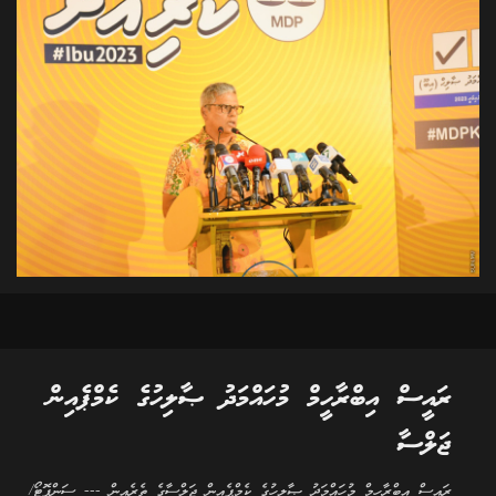
ރައީސް އިބްރާހީމް މުހައްމަދު ޞާލިހުގެ ކެމްޕެއިން
ޖަލްސާ
ރައީސް އިބްރާހީމް މުހައްމަދު ޞާލިހުގެ ކެމްޕެއިން ޖަލްސާގެ ތެރެއިން --- ސަންފޮޓޯ/