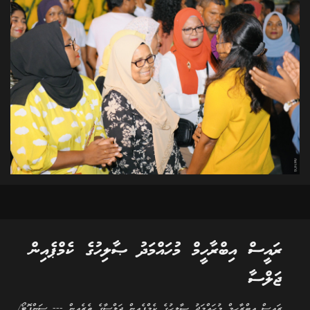
ރައީސް އިބްރާހީމް މުހައްމަދު ޞާލިހުގެ ކެމްޕެއިން
ޖަލްސާ
ރައީސް އިބްރާހީމް މުހައްމަދު ޞާލިހުގެ ކެމްޕެއިން ޖަލްސާގެ ތެރެއިން --- ސަންފޮޓޯ/