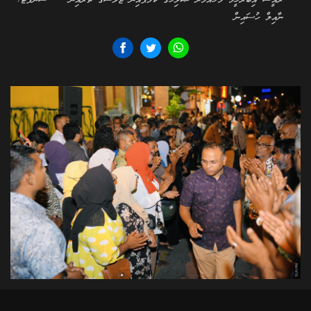
ރައީސް އިބްރާހީމް މުހައްމަދު ޞާލިހުގެ ކެމްޕެއިން ޖަލްސާގެ ތެރެއިން --- ސަންފޮޓޯ/
ނާއިލް ހުސައިން