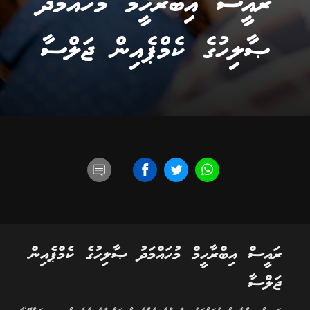
ރައީސް އިބްރާހީމް މުހައްމަދު
ޞާލިހުގެ ކެމްޕެއިން ޖަލްސާ
ރައީސް އިބްރާހީމް މުހައްމަދު ޞާލިހުގެ ކެމްޕެއިން
ޖަލްސާ