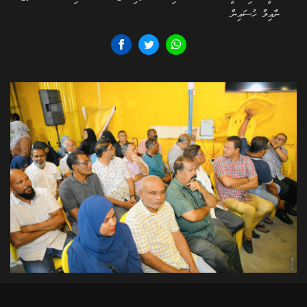
ނާއިލް ހުސައިން