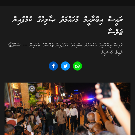
ރައީސް އިބްރާހީމް މުހައްމަދު ޞާލިހުގެ ކެމްޕެއިން
ޖަލްސާ
ރައީސް އިބްރާހީމް މުހައްމަދު ޞާލިހުގެ ކެމްޕެއިން ޖަލްސާގެ ތެރެއިން --- ސަންފޮޓޯ/
ނާއިލް ހުސައިން