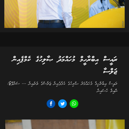
ރައީސް އިބްރާހީމް މުހައްމަދު ޞާލިހުގެ ކެމްޕެއިން
ޖަލްސާ
ރައީސް އިބްރާހީމް މުހައްމަދު ޞާލިހުގެ ކެމްޕެއިން ޖަލްސާގެ ތެރެއިން --- ސަންފޮޓޯ/
ނާއިލް ހުސައިން