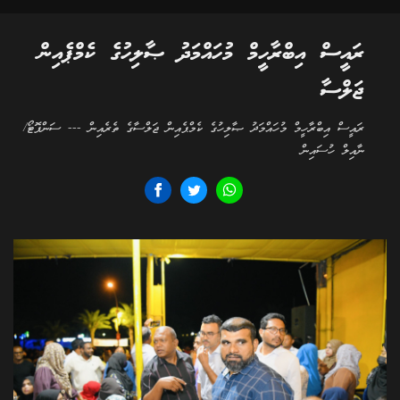
ރައީސް އިބްރާހީމް މުހައްމަދު ޞާލިހުގެ ކެމްޕެއިން
ޖަލްސާ
ރައީސް އިބްރާހީމް މުހައްމަދު ޞާލިހުގެ ކެމްޕެއިން ޖަލްސާގެ ތެރެއިން --- ސަންފޮޓޯ/
ނާއިލް ހުސައިން