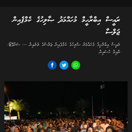
ރައީސް އިބްރާހީމް މުހައްމަދު ޞާލިހުގެ ކެމްޕެއިން
ޖަލްސާ
ރައީސް އިބްރާހީމް މުހައްމަދު ޞާލިހުގެ ކެމްޕެއިން ޖަލްސާގެ ތެރެއިން --- ސަންފޮޓޯ/
ނާއިލް ހުސައިން