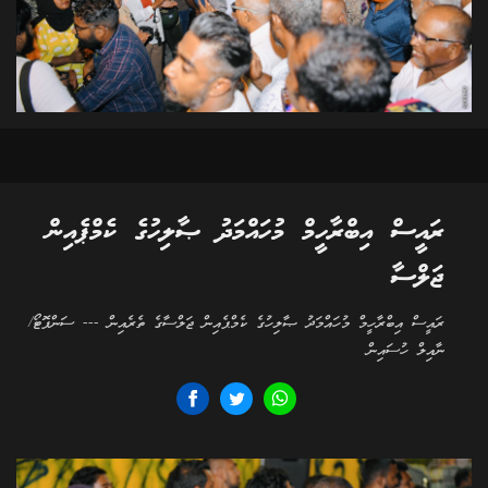
ރައީސް އިބްރާހީމް މުހައްމަދު ޞާލިހުގެ ކެމްޕެއިން
ޖަލްސާ
ރައީސް އިބްރާހީމް މުހައްމަދު ޞާލިހުގެ ކެމްޕެއިން ޖަލްސާގެ ތެރެއިން --- ސަންފޮޓޯ/
ނާއިލް ހުސައިން