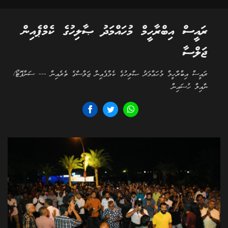
ރައީސް އިބްރާހީމް މުހައްމަދު ޞާލިހުގެ ކެމްޕެއިން
ޖަލްސާ
ރައީސް އިބްރާހީމް މުހައްމަދު ޞާލިހުގެ ކެމްޕެއިން ޖަލްސާގެ ތެރެއިން --- ސަންފޮޓޯ/
ނާއިލް ހުސައިން