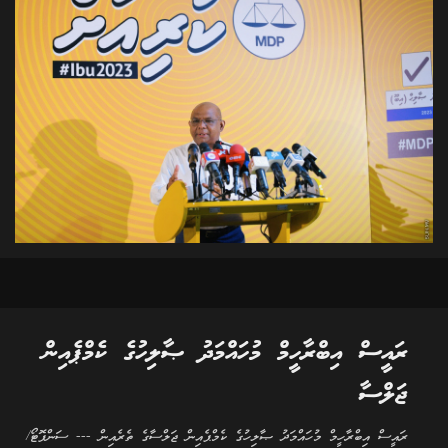
ރައީސް އިބްރާހީމް މުހައްމަދު ޞާލިހުގެ ކެމްޕެއިން
ޖަލްސާ
ރައީސް އިބްރާހީމް މުހައްމަދު ޞާލިހުގެ ކެމްޕެއިން ޖަލްސާގެ ތެރެއިން --- ސަންފޮޓޯ/