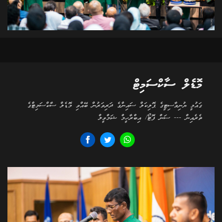
މޮޑެލް ސާކްސަމިޓް
ގައުމީ ޔުނިވާސިޓީގެ ޕޮލިކަލް ސައިންގެ ދަރިވަރުން ބޭއްވި މޮޑެލް ސާކްސަމިޓްގެ
ތެރެއިން --- ސަން ފޮޓޯ/ އިބްރާހީމް ޝަމްވީލް