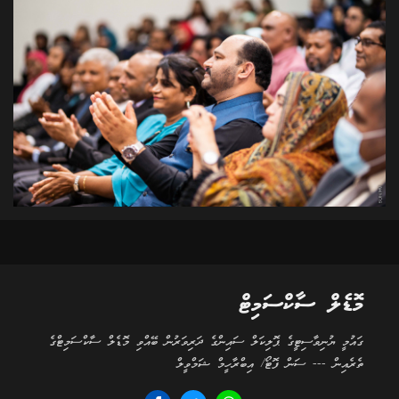
މޮޑެލް ސާކްސަމިޓް
ގައުމީ ޔުނިވާސިޓީގެ ޕޮލިކަލް ސައިންގެ ދަރިވަރުން ބޭއްވި މޮޑެލް ސާކްސަމިޓްގެ
ތެރެއިން --- ސަން ފޮޓޯ/ އިބްރާހީމް ޝަމްވީލް