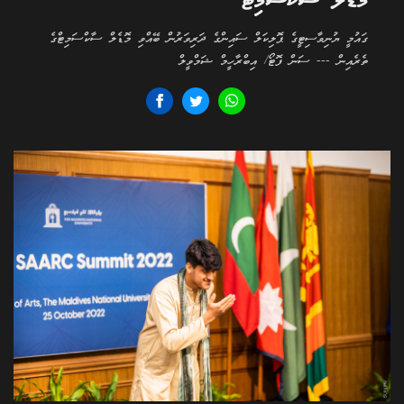
މޮޑެލް ސާކްސަމިޓް
ގައުމީ ޔުނިވާސިޓީގެ ޕޮލިކަލް ސައިންގެ ދަރިވަރުން ބޭއްވި މޮޑެލް ސާކްސަމިޓްގެ
ތެރެއިން --- ސަން ފޮޓޯ/ އިބްރާހީމް ޝަމްވީލް