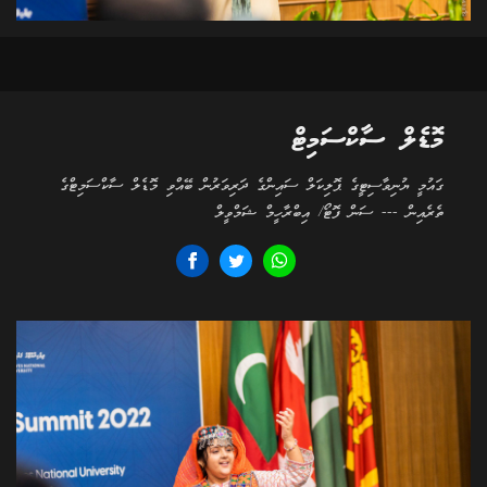
މޮޑެލް ސާކްސަމިޓް
ގައުމީ ޔުނިވާސިޓީގެ ޕޮލިކަލް ސައިންގެ ދަރިވަރުން ބޭއްވި މޮޑެލް ސާކްސަމިޓްގެ
ތެރެއިން --- ސަން ފޮޓޯ/ އިބްރާހީމް ޝަމްވީލް