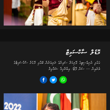
މޮޑެލް ސާކްސަމިޓް
ގައުމީ ޔުނިވާސިޓީގެ ޕޮލިކަލް ސައިންގެ ދަރިވަރުން ބޭއްވި މޮޑެލް ސާކްސަމިޓްގެ
ތެރެއިން --- ސަން ފޮޓޯ/ އިބްރާހީމް ޝަމްވީލް