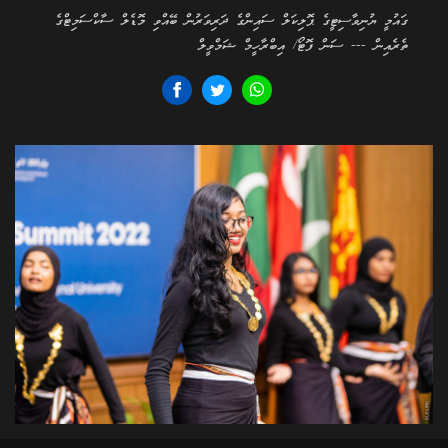
ގައުމީ ޔުނިވާސިޓީގެ ޕޮލިކަލް ސައިންގެ ދަރިވަރުން ބޭއްވި މޮޑެލް ސާކްސަމިޓްގެ
ތެރެއިން --- ސަން ފޮޓޯ/ އިބްރާހީމް ޝަމްވީލް