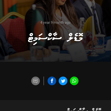
4 year 9 month ago
މޮޑެލް ސާކްސަމިޓް