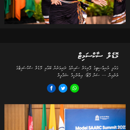
މޮޑެލް ސާކްސަމިޓް
ގައުމީ ޔުނިވާސިޓީގެ ޕޮލިކަލް ސައިންގެ ދަރިވަރުން ބޭއްވި މޮޑެލް ސާކްސަމިޓްގެ
ތެރެއިން --- ސަން ފޮޓޯ/ އިބްރާހީމް ޝަމްވީލް