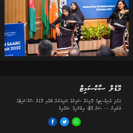
މޮޑެލް ސާކްސަމިޓް
ގައުމީ ޔުނިވާސިޓީގެ ޕޮލިކަލް ސައިންގެ ދަރިވަރުން ބޭއްވި މޮޑެލް ސާކްސަމިޓްގެ
ތެރެއިން --- ސަން ފޮޓޯ/ އިބްރާހީމް ޝަމްވީލް