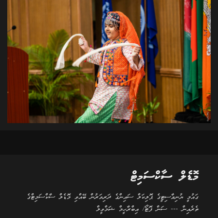
މޮޑެލް ސާކްސަމިޓް
ގައުމީ ޔުނިވާސިޓީގެ ޕޮލިކަލް ސައިންގެ ދަރިވަރުން ބޭއްވި މޮޑެލް ސާކްސަމިޓްގެ
ތެރެއިން --- ސަން ފޮޓޯ/ އިބްރާހީމް ޝަމްވީލް