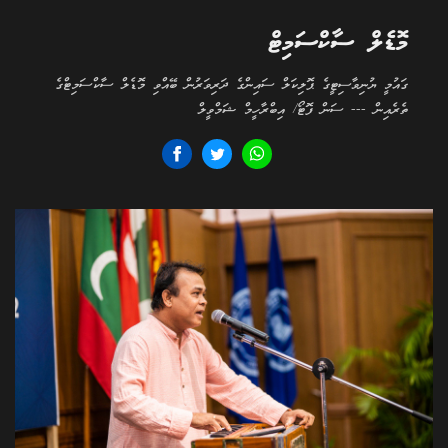
މޮޑެލް ސާކްސަމިޓް
ގައުމީ ޔުނިވާސިޓީގެ ޕޮލިކަލް ސައިންގެ ދަރިވަރުން ބޭއްވި މޮޑެލް ސާކްސަމިޓްގެ
ތެރެއިން --- ސަން ފޮޓޯ/ އިބްރާހީމް ޝަމްވީލް