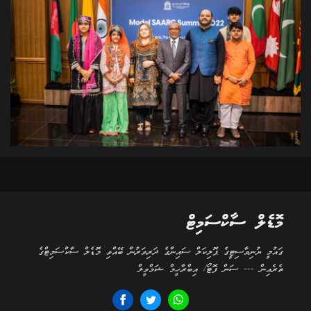
މޮޑެލް ސާކްސަމިޓް
ގައުމީ ޔުނިވާސިޓީގެ ޕޮލިކަލް ސައިންގެ ދަރިވަރުން ބޭއްވި މޮޑެލް ސާކްސަމިޓްގެ
ތެރެއިން --- ސަން ފޮޓޯ/ އިބްރާހީމް ޝަމްވީލް