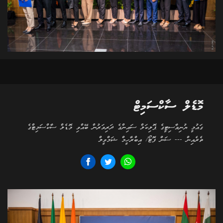
މޮޑެލް ސާކްސަމިޓް
ގައުމީ ޔުނިވާސިޓީގެ ޕޮލިކަލް ސައިންގެ ދަރިވަރުން ބޭއްވި މޮޑެލް ސާކްސަމިޓްގެ
ތެރެއިން --- ސަން ފޮޓޯ/ އިބްރާހީމް ޝަމްވީލް