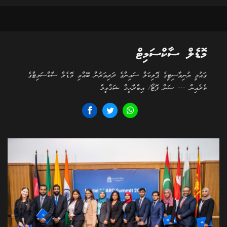
މޮޑެލް ސާކްސަމިޓް
ގައުމީ ޔުނިވާސިޓީގެ ޕޮލިކަލް ސައިންގެ ދަރިވަރުން ބޭއްވި މޮޑެލް ސާކްސަމިޓްގެ
ތެރެއިން --- ސަން ފޮޓޯ/ އިބްރާހީމް ޝަމްވީލް