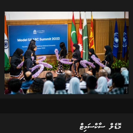
މޮޑެލް ސާކްސަމިޓް