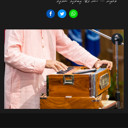
ތެރެއިން --- ސަން ފޮޓޯ/ އިބްރާހީމް ޝަމްވީލް