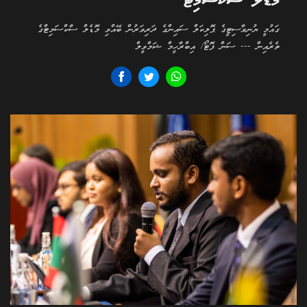
މޮޑެލް ސާކްސަމިޓް
ގައުމީ ޔުނިވާސިޓީގެ ޕޮލިކަލް ސައިންގެ ދަރިވަރުން ބޭއްވި މޮޑެލް ސާކްސަމިޓްގެ
ތެރެއިން --- ސަން ފޮޓޯ/ އިބްރާހީމް ޝަމްވީލް