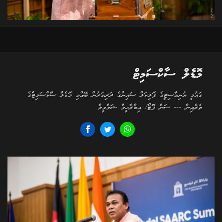
މޮޑެލް ސާކްސަމިޓް
ގައުމީ ޔުނިވާސިޓީގެ ޕޮލިކަލް ސައިންގެ ދަރިވަރުން ބޭއްވި މޮޑެލް ސާކްސަމިޓްގެ
ތެރެއިން --- ސަން ފޮޓޯ/ އިބްރާހީމް ޝަމްވީލް