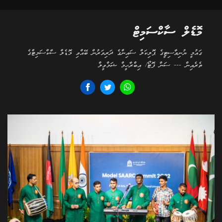
މޮޑެލް ސާކްސަމިޓް
ގައުމީ ޔުނިވާސިޓީގެ ޕޮލިކަލް ސައިންގެ ދަރިވަރުން ބޭއްވި މޮޑެލް ސާކްސަމިޓްގެ
ތެރެއިން --- ސަން ފޮޓޯ/ އިބްރާހީމް ޝަމްވީލް