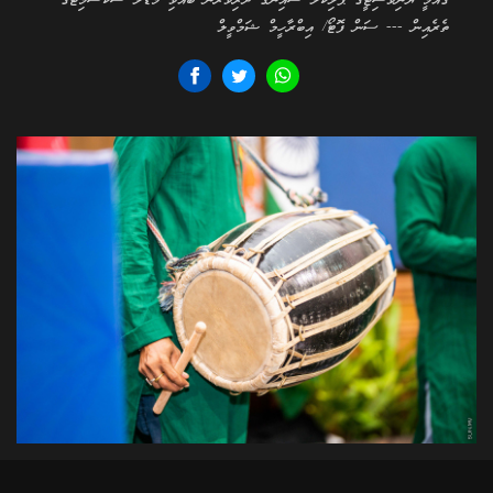
ގައުމީ ޔުނިވާސިޓީގެ ޕޮލިކަލް ސައިންގެ ދަރިވަރުން ބޭއްވި މޮޑެލް ސާކްސަމިޓްގެ
ތެރެއިން --- ސަން ފޮޓޯ/ އިބްރާހީމް ޝަމްވީލް