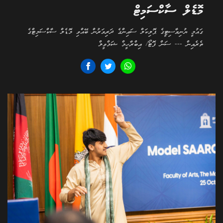
މޮޑެލް ސާކްސަމިޓް
ގައުމީ ޔުނިވާސިޓީގެ ޕޮލިކަލް ސައިންގެ ދަރިވަރުން ބޭއްވި މޮޑެލް ސާކްސަމިޓްގެ
ތެރެއިން --- ސަން ފޮޓޯ/ އިބްރާހީމް ޝަމްވީލް