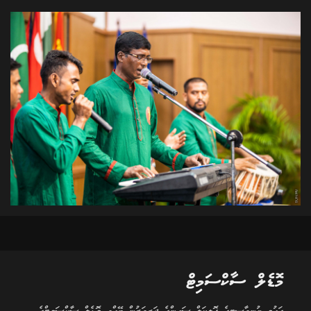
މޮޑެލް ސާކްސަމިޓް