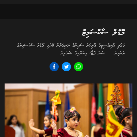
މޮޑެލް ސާކްސަމިޓް
ގައުމީ ޔުނިވާސިޓީގެ ޕޮލިކަލް ސައިންގެ ދަރިވަރުން ބޭއްވި މޮޑެލް ސާކްސަމިޓްގެ
ތެރެއިން --- ސަން ފޮޓޯ/ އިބްރާހީމް ޝަމްވީލް