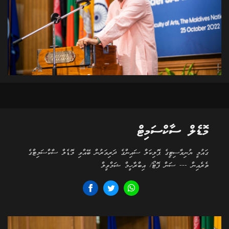
މޮޑެލް ސާކްސަމިޓް
ގައުމީ ޔުނިވާސިޓީގެ ޕޮލިކަލް ސައިންގެ ދަރިވަރުން ބޭއްވި މޮޑެލް ސާކްސަމިޓްގެ
ތެރެއިން --- ސަން ފޮޓޯ/ އިބްރާހީމް ޝަމްވީލް