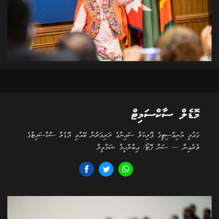
މޮޑެލް ސާކްސަމިޓް
ގައުމީ ޔުނިވާސިޓީގެ ޕޮލިކަލް ސައިންގެ ދަރިވަރުން ބޭއްވި މޮޑެލް ސާކްސަމިޓްގެ
ތެރެއިން --- ސަން ފޮޓޯ/ އިބްރާހީމް ޝަމްވީލް