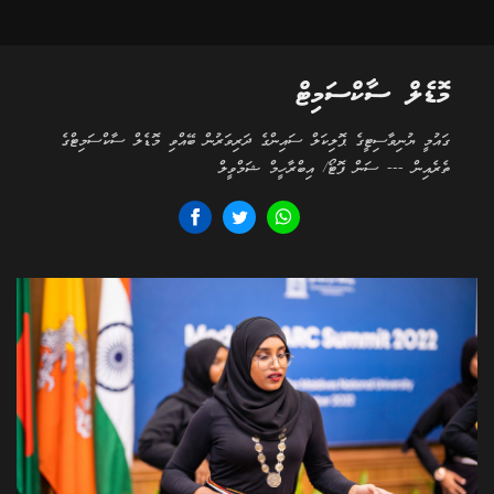
މޮޑެލް ސާކްސަމިޓް
ގައުމީ ޔުނިވާސިޓީގެ ޕޮލިކަލް ސައިންގެ ދަރިވަރުން ބޭއްވި މޮޑެލް ސާކްސަމިޓްގެ
ތެރެއިން --- ސަން ފޮޓޯ/ އިބްރާހީމް ޝަމްވީލް