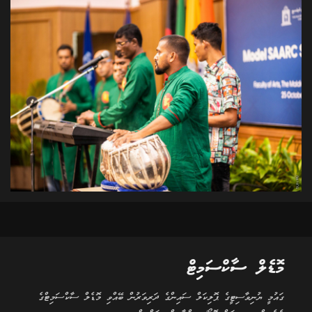
މޮޑެލް ސާކްސަމިޓް
ގައުމީ ޔުނިވާސިޓީގެ ޕޮލިކަލް ސައިންގެ ދަރިވަރުން ބޭއްވި މޮޑެލް ސާކްސަމިޓްގެ