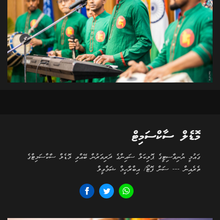
މޮޑެލް ސާކްސަމިޓް
ގައުމީ ޔުނިވާސިޓީގެ ޕޮލިކަލް ސައިންގެ ދަރިވަރުން ބޭއްވި މޮޑެލް ސާކްސަމިޓްގެ
ތެރެއިން --- ސަން ފޮޓޯ/ އިބްރާހީމް ޝަމްވީލް