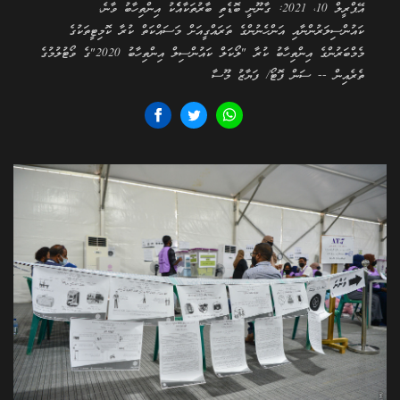
އޭޕްރީލް 10، 2021: ގާނޫނީ ބޮޑެތި ބާރުތަކާއެެކު އިންތިހާބު ވާނެ،
ކައުންސިލަރުންނާއި އަންހެނުންގެ ތަރައްގީއަށް މަސައްކަތް ކުރާ ކޮމިޓީތަކުގެ
މެމްބަރުންގެ އިންތިހާބު ކުރާ "ލޯކަލް ކައުންސިލް އިންތިހާބު 2020"ގެ ވޯޓުލުމުގެ
ތެރެއިން -- ސަން ފޮޓޯ/ ފަޔާޒު މޫސާ