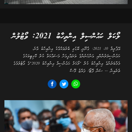
ލޯކަލް ކައުންސިލް އިންތިހާބު 2021: ވޯޓުލުން
އޭޕްރީލް 10، 2021: ގާނޫނީ ބޮޑެތި ބާރުތަކާއެެކު އިންތިހާބު ވާނެ،
ކައުންސިލަރުންނާއި އަންހެނުންގެ ތަރައްގީއަށް މަސައްކަތް ކުރާ ކޮމިޓީތަކުގެ
މެމްބަރުންގެ އިންތިހާބު ކުރާ "ލޯކަލް ކައުންސިލް އިންތިހާބު 2020"ގެ ވޯޓުލުމުގެ
ތެރެއިން -- ސަން ފޮޓޯ/ ފަޔާޒު މޫސާ