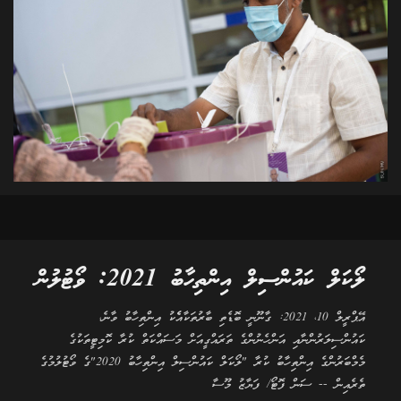
ލޯކަލް ކައުންސިލް އިންތިހާބު 2021: ވޯޓުލުން
އޭޕްރީލް 10، 2021: ގާނޫނީ ބޮޑެތި ބާރުތަކާއެެކު އިންތިހާބު ވާނެ،
ކައުންސިލަރުންނާއި އަންހެނުންގެ ތަރައްގީއަށް މަސައްކަތް ކުރާ ކޮމިޓީތަކުގެ
މެމްބަރުންގެ އިންތިހާބު ކުރާ "ލޯކަލް ކައުންސިލް އިންތިހާބު 2020"ގެ ވޯޓުލުމުގެ
ތެރެއިން -- ސަން ފޮޓޯ/ ފަޔާޒު މޫސާ