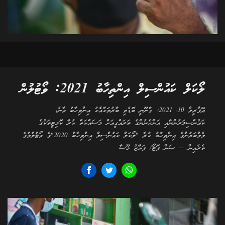
ލޯކަލް ކައުންސިލް އިންތިހާބު 2021: ވޯޓުލުން
އޭޕްރީލް 10، 2021: ގާނޫނީ ބޮޑެތި ބާރުތަކާއެެކު އިންތިހާބު ވާނެ،
ކައުންސިލަރުންނާއި އަންހެނުންގެ ތަރައްގީއަށް މަސައްކަތް ކުރާ ކޮމިޓީތަކުގެ
މެމްބަރުންގެ އިންތިހާބު ކުރާ "ލޯކަލް ކައުންސިލް އިންތިހާބު 2020"ގެ ވޯޓުލުމުގެ
ތެރެއިން -- ސަން ފޮޓޯ/ ފަޔާޒު މޫސާ