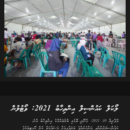
ލޯކަލް ކައުންސިލް އިންތިހާބު 2021: ވޯޓުލުން
އޭޕްރީލް 10، 2021: ގާނޫނީ ބޮޑެތި ބާރުތަކާއެެކު އިންތިހާބު ވާނެ،
ކައުންސިލަރުންނާއި އަންހެނުންގެ ތަރައްގީއަށް މަސައްކަތް ކުރާ ކޮމިޓީތަކުގެ