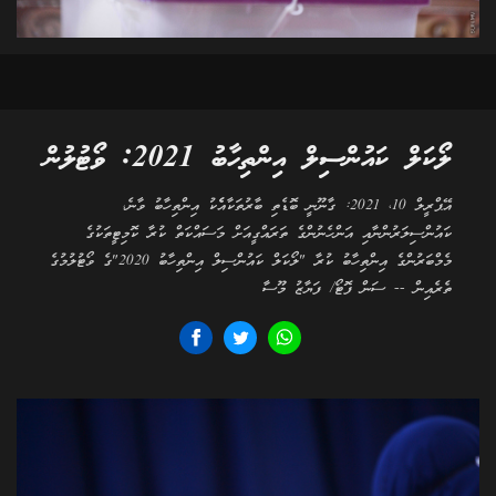
ލޯކަލް ކައުންސިލް އިންތިހާބު 2021: ވޯޓުލުން
އޭޕްރީލް 10، 2021: ގާނޫނީ ބޮޑެތި ބާރުތަކާއެެކު އިންތިހާބު ވާނެ،
ކައުންސިލަރުންނާއި އަންހެނުންގެ ތަރައްގީއަށް މަސައްކަތް ކުރާ ކޮމިޓީތަކުގެ
މެމްބަރުންގެ އިންތިހާބު ކުރާ "ލޯކަލް ކައުންސިލް އިންތިހާބު 2020"ގެ ވޯޓުލުމުގެ
ތެރެއިން -- ސަން ފޮޓޯ/ ފަޔާޒު މޫސާ