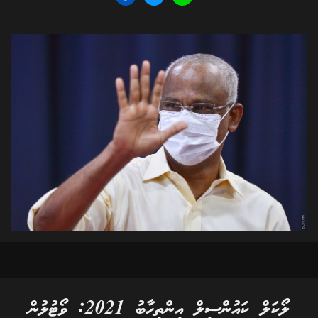
ލޯކަލް ކައުންސިލް އިންތިހާބު 2021: ވޯޓުލުން