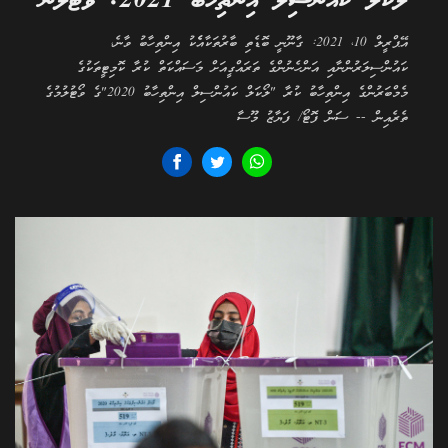
ލޯކަލް ކައުންސިލް އިންތިހާބު 2021: ވޯޓުލުން
އޭޕްރީލް 10، 2021: ގާނޫނީ ބޮޑެތި ބާރުތަކާއެެކު އިންތިހާބު ވާނެ،
ކައުންސިލަރުންނާއި އަންހެނުންގެ ތަރައްގީއަށް މަސައްކަތް ކުރާ ކޮމިޓީތަކުގެ
މެމްބަރުންގެ އިންތިހާބު ކުރާ "ލޯކަލް ކައުންސިލް އިންތިހާބު 2020"ގެ ވޯޓުލުމުގެ
ތެރެއިން -- ސަން ފޮޓޯ/ ފަޔާޒު މޫސާ