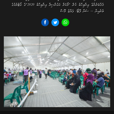
މެމްބަރުންގެ އިންތިހާބު ކުރާ "ލޯކަލް ކައުންސިލް އިންތިހާބު 2020"ގެ ވޯޓުލުމުގެ
ތެރެއިން -- ސަން ފޮޓޯ/ ފަޔާޒު މޫސާ