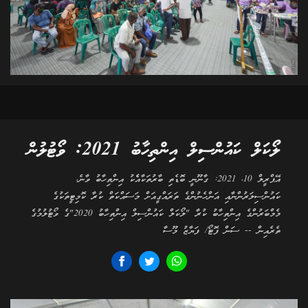
ލޯކަލް ކައުންސިލް އިންތިހާބު 2021: ވޯޓުލުން
އޭޕްރީލް 10، 2021: ގާނޫނީ ބޮޑެތި ބާރުތަކާއެެކު އިންތިހާބު ވާނެ،
ކައުންސިލަރުންނާއި އަންހެނުންގެ ތަރައްގީއަށް މަސައްކަތް ކުރާ ކޮމިޓީތަކުގެ
މެމްބަރުންގެ އިންތިހާބު ކުރާ "ލޯކަލް ކައުންސިލް އިންތިހާބު 2020"ގެ ވޯޓުލުމުގެ
ތެރެއިން -- ސަން ފޮޓޯ/ ފަޔާޒު މޫސާ