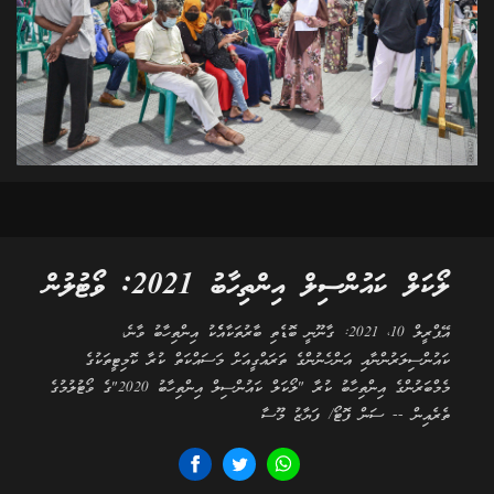
ލޯކަލް ކައުންސިލް އިންތިހާބު 2021: ވޯޓުލުން
އޭޕްރީލް 10، 2021: ގާނޫނީ ބޮޑެތި ބާރުތަކާއެެކު އިންތިހާބު ވާނެ،
ކައުންސިލަރުންނާއި އަންހެނުންގެ ތަރައްގީއަށް މަސައްކަތް ކުރާ ކޮމިޓީތަކުގެ
މެމްބަރުންގެ އިންތިހާބު ކުރާ "ލޯކަލް ކައުންސިލް އިންތިހާބު 2020"ގެ ވޯޓުލުމުގެ
ތެރެއިން -- ސަން ފޮޓޯ/ ފަޔާޒު މޫސާ