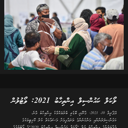
ލޯކަލް ކައުންސިލް އިންތިހާބު 2021: ވޯޓުލުން
އޭޕްރީލް 10، 2021: ގާނޫނީ ބޮޑެތި ބާރުތަކާއެެކު އިންތިހާބު ވާނެ،
ކައުންސިލަރުންނާއި އަންހެނުންގެ ތަރައްގީއަށް މަސައްކަތް ކުރާ ކޮމިޓީތަކުގެ
މެމްބަރުންގެ އިންތިހާބު ކުރާ "ލޯކަލް ކައުންސިލް އިންތިހާބު 2020"ގެ ވޯޓުލުމުގެ