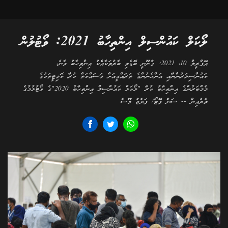
ލޯކަލް ކައުންސިލް އިންތިހާބު 2021: ވޯޓުލުން
އޭޕްރީލް 10، 2021: ގާނޫނީ ބޮޑެތި ބާރުތަކާއެެކު އިންތިހާބު ވާނެ،
ކައުންސިލަރުންނާއި އަންހެނުންގެ ތަރައްގީއަށް މަސައްކަތް ކުރާ ކޮމިޓީތަކުގެ
މެމްބަރުންގެ އިންތިހާބު ކުރާ "ލޯކަލް ކައުންސިލް އިންތިހާބު 2020"ގެ ވޯޓުލުމުގެ
ތެރެއިން -- ސަން ފޮޓޯ/ ފަޔާޒު މޫސާ