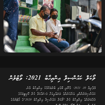
ލޯކަލް ކައުންސިލް އިންތިހާބު 2021: ވޯޓުލުން
އޭޕްރީލް 10، 2021: ގާނޫނީ ބޮޑެތި ބާރުތަކާއެެކު އިންތިހާބު ވާނެ،
ކައުންސިލަރުންނާއި އަންހެނުންގެ ތަރައްގީއަށް މަސައްކަތް ކުރާ ކޮމިޓީތަކުގެ
މެމްބަރުންގެ އިންތިހާބު ކުރާ "ލޯކަލް ކައުންސިލް އިންތިހާބު 2020"ގެ ވޯޓުލުމުގެ