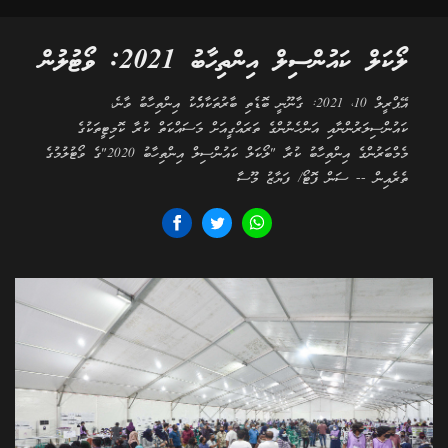
ލޯކަލް ކައުންސިލް އިންތިހާބު 2021: ވޯޓުލުން
އޭޕްރީލް 10، 2021: ގާނޫނީ ބޮޑެތި ބާރުތަކާއެެކު އިންތިހާބު ވާނެ،
ކައުންސިލަރުންނާއި އަންހެނުންގެ ތަރައްގީއަށް މަސައްކަތް ކުރާ ކޮމިޓީތަކުގެ
މެމްބަރުންގެ އިންތިހާބު ކުރާ "ލޯކަލް ކައުންސިލް އިންތިހާބު 2020"ގެ ވޯޓުލުމުގެ
ތެރެއިން -- ސަން ފޮޓޯ/ ފަޔާޒު މޫސާ