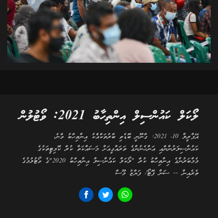
ލޯކަލް ކައުންސިލް އިންތިހާބު 2021: ވޯޓުލުން
އޭޕްރީލް 10، 2021: ގާނޫނީ ބޮޑެތި ބާރުތަކާއެެކު އިންތިހާބު ވާނެ،
ކައުންސިލަރުންނާއި އަންހެނުންގެ ތަރައްގީއަށް މަސައްކަތް ކުރާ ކޮމިޓީތަކުގެ
މެމްބަރުންގެ އިންތިހާބު ކުރާ "ލޯކަލް ކައުންސިލް އިންތިހާބު 2020"ގެ ވޯޓުލުމުގެ
ތެރެއިން -- ސަން ފޮޓޯ/ ފަޔާޒު މޫސާ