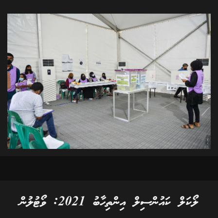
ލޯކަލް ކައުންސިލް އިންތިހާބު 2021: ވޯޓުލުން