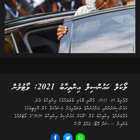
ލޯކަލް ކައުންސިލް އިންތިހާބު 2021: ވޯޓުލުން
އޭޕްރީލް 10، 2021: ގާނޫނީ ބޮޑެތި ބާރުތަކާއެެކު އިންތިހާބު ވާނެ،
ކައުންސިލަރުންނާއި އަންހެނުންގެ ތަރައްގީއަށް މަސައްކަތް ކުރާ ކޮމިޓީތަކުގެ
މެމްބަރުންގެ އިންތިހާބު ކުރާ "ލޯކަލް ކައުންސިލް އިންތިހާބު 2020"ގެ ވޯޓުލުމުގެ
ތެރެއިން -- ސަން ފޮޓޯ/ ފަޔާޒު މޫސާ