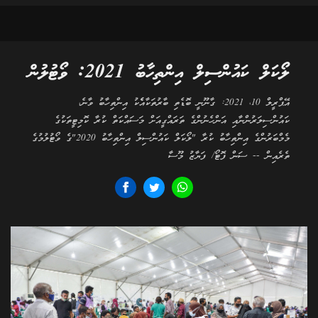
ލޯކަލް ކައުންސިލް އިންތިހާބު 2021: ވޯޓުލުން
އޭޕްރީލް 10، 2021: ގާނޫނީ ބޮޑެތި ބާރުތަކާއެެކު އިންތިހާބު ވާނެ،
ކައުންސިލަރުންނާއި އަންހެނުންގެ ތަރައްގީއަށް މަސައްކަތް ކުރާ ކޮމިޓީތަކުގެ
މެމްބަރުންގެ އިންތިހާބު ކުރާ "ލޯކަލް ކައުންސިލް އިންތިހާބު 2020"ގެ ވޯޓުލުމުގެ
ތެރެއިން -- ސަން ފޮޓޯ/ ފަޔާޒު މޫސާ