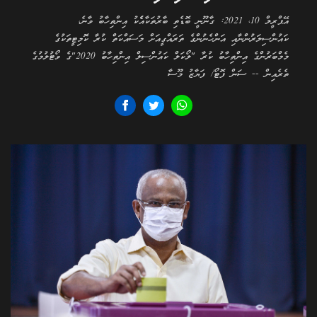
އޭޕްރީލް 10، 2021: ގާނޫނީ ބޮޑެތި ބާރުތަކާއެެކު އިންތިހާބު ވާނެ،
ކައުންސިލަރުންނާއި އަންހެނުންގެ ތަރައްގީއަށް މަސައްކަތް ކުރާ ކޮމިޓީތަކުގެ
މެމްބަރުންގެ އިންތިހާބު ކުރާ "ލޯކަލް ކައުންސިލް އިންތިހާބު 2020"ގެ ވޯޓުލުމުގެ
ތެރެއިން -- ސަން ފޮޓޯ/ ފަޔާޒު މޫސާ