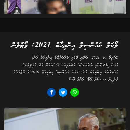
ލޯކަލް ކައުންސިލް އިންތިހާބު 2021: ވޯޓުލުން
އޭޕްރީލް 10، 2021: ގާނޫނީ ބޮޑެތި ބާރުތަކާއެެކު އިންތިހާބު ވާނެ،
ކައުންސިލަރުންނާއި އަންހެނުންގެ ތަރައްގީއަށް މަސައްކަތް ކުރާ ކޮމިޓީތަކުގެ
މެމްބަރުންގެ އިންތިހާބު ކުރާ "ލޯކަލް ކައުންސިލް އިންތިހާބު 2020"ގެ ވޯޓުލުމުގެ
ތެރެއިން -- ސަން ފޮޓޯ/ ފަޔާޒު މޫސާ