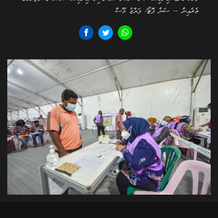
ތެރެއިން -- ސަން ފޮޓޯ/ ފަޔާޒު މޫސާ