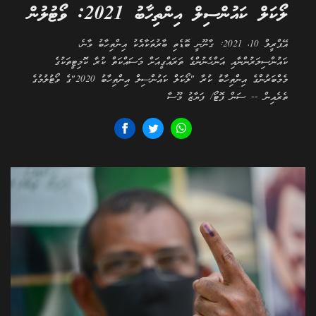
ލޯކަލް ކައުންސިލް އިންތިހާބު 2021: ވޯޓުލުން
އޭޕްރީލް 10، 2021: ގާނޫނީ ބޮޑެތި ބާރުތަކާއެެކު އިންތިހާބު ވާނެ،
ކައުންސިލަރުންނާއި އަންހެނުންގެ ތަރައްގީއަށް މަސައްކަތް ކުރާ ކޮމިޓީތަކުގެ
މެމްބަރުންގެ އިންތިހާބު ކުރާ "ލޯކަލް ކައުންސިލް އިންތިހާބު 2020"ގެ ވޯޓުލުމުގެ
ތެރެއިން -- ސަން ފޮޓޯ/ ފަޔާޒު މޫސާ