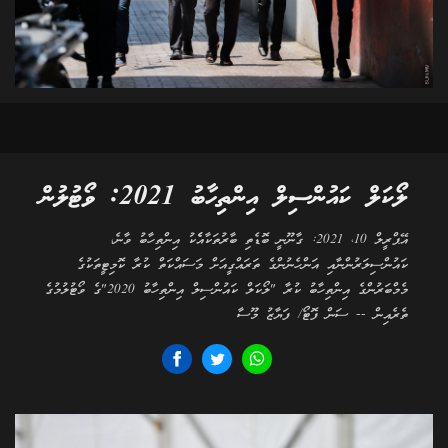
ލޯކަލް ކައުންސިލް އިންތިހާބު 2021: ވޯޓުލުން
އޭޕްރީލް 10، 2021: ގާނޫނީ ބޮޑެތި ބާރުތަކާއެެކު އިންތިހާބު ވާނެ،
ކައުންސިލަރުންނާއި އަންހެނުންގެ ތަރައްގީއަށް މަސައްކަތް ކުރާ ކޮމިޓީތަކުގެ
މެމްބަރުންގެ އިންތިހާބު ކުރާ "ލޯކަލް ކައުންސިލް އިންތިހާބު 2020"ގެ ވޯޓުލުމުގެ
ތެރެއިން -- ސަން ފޮޓޯ/ ފަޔާޒު މޫސާ