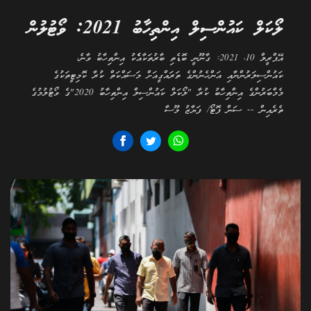
ލޯކަލް ކައުންސިލް އިންތިހާބު 2021: ވޯޓުލުން
އޭޕްރީލް 10، 2021: ގާނޫނީ ބޮޑެތި ބާރުތަކާއެެކު އިންތިހާބު ވާނެ،
ކައުންސިލަރުންނާއި އަންހެނުންގެ ތަރައްގީއަށް މަސައްކަތް ކުރާ ކޮމިޓީތަކުގެ
މެމްބަރުންގެ އިންތިހާބު ކުރާ "ލޯކަލް ކައުންސިލް އިންތިހާބު 2020"ގެ ވޯޓުލުމުގެ
ތެރެއިން -- ސަން ފޮޓޯ/ ފަޔާޒު މޫސާ