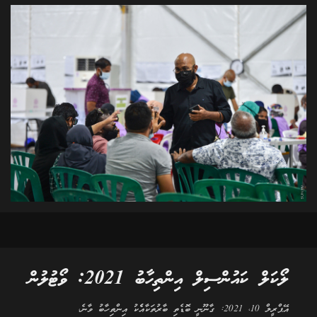
ލޯކަލް ކައުންސިލް އިންތިހާބު 2021: ވޯޓުލުން
އޭޕްރީލް 10، 2021: ގާނޫނީ ބޮޑެތި ބާރުތަކާއެެކު އިންތިހާބު ވާނެ،