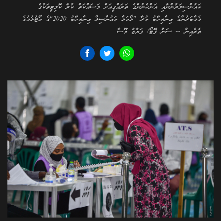
ކައުންސިލަރުންނާއި އަންހެނުންގެ ތަރައްގީއަށް މަސައްކަތް ކުރާ ކޮމިޓީތަކުގެ
މެމްބަރުންގެ އިންތިހާބު ކުރާ "ލޯކަލް ކައުންސިލް އިންތިހާބު 2020"ގެ ވޯޓުލުމުގެ
ތެރެއިން -- ސަން ފޮޓޯ/ ފަޔާޒު މޫސާ