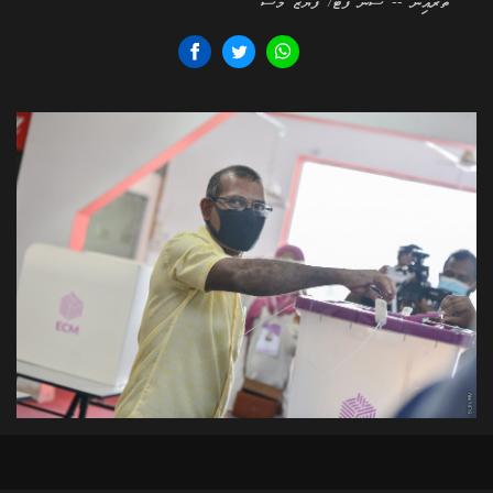
ތެރެއިން -- ސަން ފޮޓޯ/ ފަޔާޒު މޫސާ