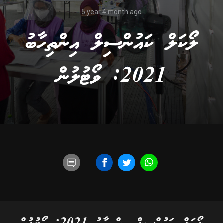
5 year 4 month ago
ލޯކަލް ކައުންސިލް އިންތިހާބު
2021: ވޯޓުލުން