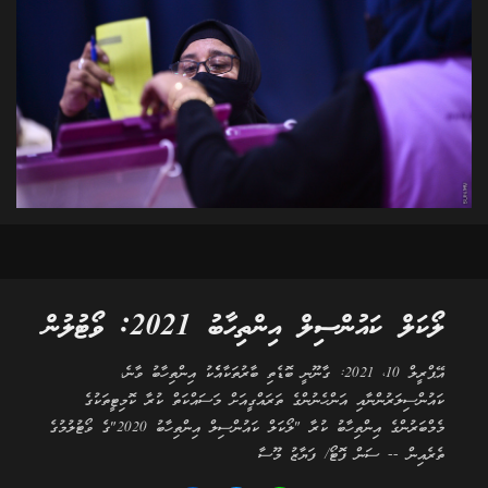
ލޯކަލް ކައުންސިލް އިންތިހާބު 2021: ވޯޓުލުން
އޭޕްރީލް 10، 2021: ގާނޫނީ ބޮޑެތި ބާރުތަކާއެެކު އިންތިހާބު ވާނެ،
ކައުންސިލަރުންނާއި އަންހެނުންގެ ތަރައްގީއަށް މަސައްކަތް ކުރާ ކޮމިޓީތަކުގެ
މެމްބަރުންގެ އިންތިހާބު ކުރާ "ލޯކަލް ކައުންސިލް އިންތިހާބު 2020"ގެ ވޯޓުލުމުގެ
ތެރެއިން -- ސަން ފޮޓޯ/ ފަޔާޒު މޫސާ