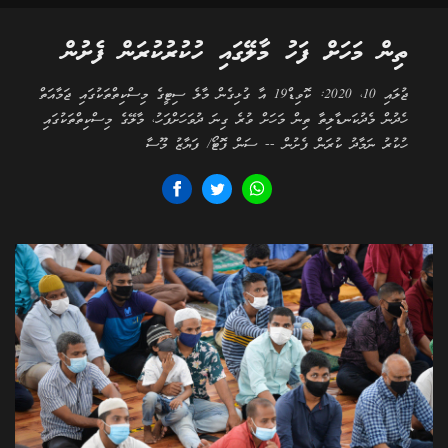
ތިން މަހަށް ފަހު މާލޭގައި ހުކުރުކުރަން ފެށުން
ޖުލައި 10، 2020: ކޮވިޑް19 އާ ގުޅިގެން މާލެ ސިޓީގެ މިސްކިތްތަކުގައި ޖަމާއަތް
ހެދުން މެދުކަނޑާލިތާ ތިން މަހަށް ވުރެ ގިނަ ދުވަހަށްފަހު، މާލޭގެ މިސްކިތްތަކުގައި
ހުކުރު ނަމާދު ކުރަން ފެށުން -- ސަން ފޮޓޯ/ ފަޔާޒު މޫސާ