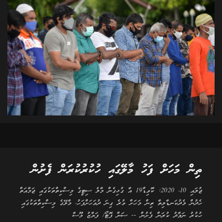
ތިން މަހަށް ފަހު މާލޭގައި ހުކުރުކުރަން ފެށުން
ޖުލައި 10، 2020: ކޮވިޑް19 އާ ގުޅިގެން މާލެ ސިޓީގެ މިސްކިތްތަކުގައި ޖަމާއަތް
ހެދުން މެދުކަނޑާލިތާ ތިން މަހަށް ވުރެ ގިނަ ދުވަހަށްފަހު، މާލޭގެ މިސްކިތްތަކުގައި
ހުކުރު ނަމާދު ކުރަން ފެށުން -- ސަން ފޮޓޯ/ ފަޔާޒު މޫސާ