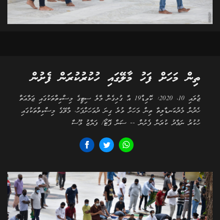
ތިން މަހަށް ފަހު މާލޭގައި ހުކުރުކުރަން ފެށުން
ޖުލައި 10، 2020: ކޮވިޑް19 އާ ގުޅިގެން މާލެ ސިޓީގެ މިސްކިތްތަކުގައި ޖަމާއަތް
ހެދުން މެދުކަނޑާލިތާ ތިން މަހަށް ވުރެ ގިނަ ދުވަހަށްފަހު، މާލޭގެ މިސްކިތްތަކުގައި
ހުކުރު ނަމާދު ކުރަން ފެށުން -- ސަން ފޮޓޯ/ ފަޔާޒު މޫސާ