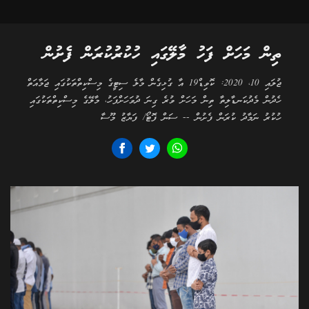
ތިން މަހަށް ފަހު މާލޭގައި ހުކުރުކުރަން ފެށުން
ޖުލައި 10، 2020: ކޮވިޑް19 އާ ގުޅިގެން މާލެ ސިޓީގެ މިސްކިތްތަކުގައި ޖަމާއަތް
ހެދުން މެދުކަނޑާލިތާ ތިން މަހަށް ވުރެ ގިނަ ދުވަހަށްފަހު، މާލޭގެ މިސްކިތްތަކުގައި
ހުކުރު ނަމާދު ކުރަން ފެށުން -- ސަން ފޮޓޯ/ ފަޔާޒު މޫސާ