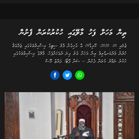
ތިން މަހަށް ފަހު މާލޭގައި ހުކުރުކުރަން ފެށުން
ޖުލައި 10، 2020: ކޮވިޑް19 އާ ގުޅިގެން މާލެ ސިޓީގެ މިސްކިތްތަކުގައި ޖަމާއަތް
ހެދުން މެދުކަނޑާލިތާ ތިން މަހަށް ވުރެ ގިނަ ދުވަހަށްފަހު، މާލޭގެ މިސްކިތްތަކުގައި
ހުކުރު ނަމާދު ކުރަން ފެށުން -- ސަން ފޮޓޯ/ ފަޔާޒު މޫސާ