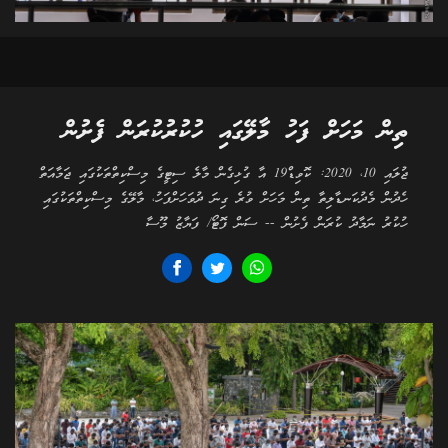
ތިން މަހަށް ފަހު މާލޭގައި ހުކުރުކުރަން ފެށުން
ޖުލައި 10، 2020: ކޮވިޑް19 އާ ގުޅިގެން މާލެ ސިޓީގެ މިސްކިތްތަކުގައި ޖަމާއަތް
ހެދުން މެދުކަނޑާލިތާ ތިން މަހަށް ވުރެ ގިނަ ދުވަހަށްފަހު، މާލޭގެ މިސްކިތްތަކުގައި
ހުކުރު ނަމާދު ކުރަން ފެށުން -- ސަން ފޮޓޯ/ ފަޔާޒު މޫސާ