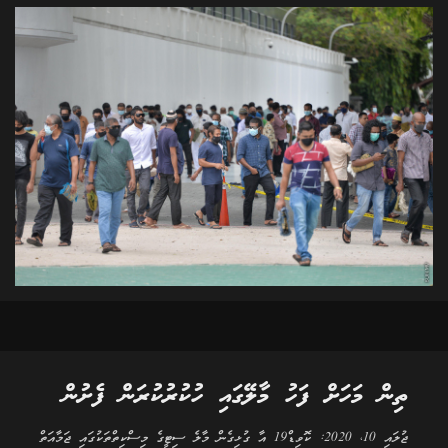
ތިން މަހަށް ފަހު މާލޭގައި ހުކުރުކުރަން ފެށުން
ޖުލައި 10، 2020: ކޮވިޑް19 އާ ގުޅިގެން މާލެ ސިޓީގެ މިސްކިތްތަކުގައި ޖަމާއަތް