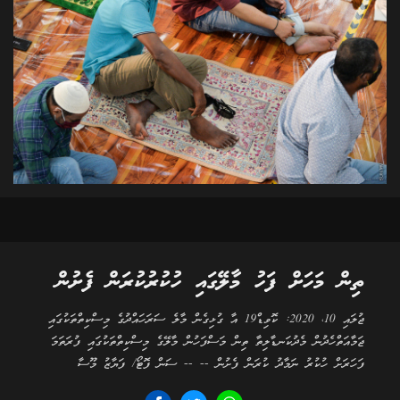
ތިން މަހަށް ފަހު މާލޭގައި ހުކުރުކުރަން ފެށުން
ޖުލައި 10، 2020: ކޮވިޑް19 އާ ގުޅިގެން މާލެ ސަރަހައްދުގެ މިސްކިތްތަކުގައި
ޖަމާއަތްހެދުން މެދުކަނޑާލިތާ ތިން މަސްފަހުން މާލޭގެ މިސްކިތްތަކުގައި ފުރަތަމަ
ފަހަރަށް ހުކުރު ނަމާދު ކުރަން ފެށުން -- -- ސަން ފޮޓޯ/ ފަޔާޒު މޫސާ