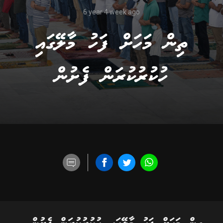
6 year 4 week ago
ތިން މަހަށް ފަހު މާލޭގައި
ހުކުރުކުރަން ފެށުން