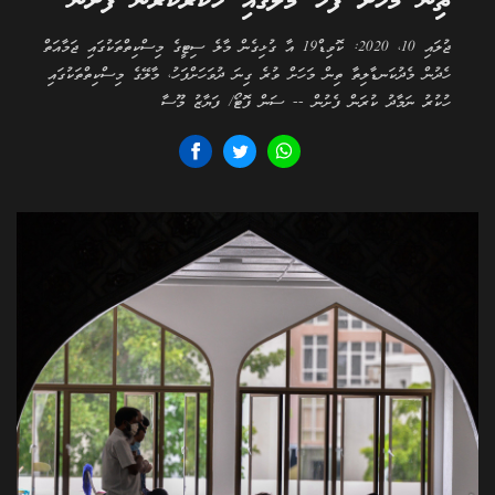
ތިން މަހަށް ފަހު މާލޭގައި ހުކުރުކުރަން ފެށުން
ޖުލައި 10، 2020: ކޮވިޑް19 އާ ގުޅިގެން މާލެ ސިޓީގެ މިސްކިތްތަކުގައި ޖަމާއަތް
ހެދުން މެދުކަނޑާލިތާ ތިން މަހަށް ވުރެ ގިނަ ދުވަހަށްފަހު، މާލޭގެ މިސްކިތްތަކުގައި
ހުކުރު ނަމާދު ކުރަން ފެށުން -- ސަން ފޮޓޯ/ ފަޔާޒު މޫސާ