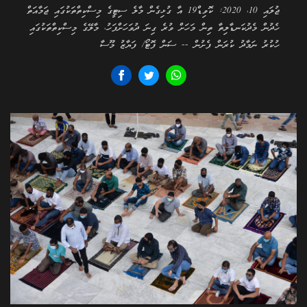
ޖުލައި 10، 2020: ކޮވިޑް19 އާ ގުޅިގެން މާލެ ސިޓީގެ މިސްކިތްތަކުގައި ޖަމާއަތް
ހެދުން މެދުކަނޑާލިތާ ތިން މަހަށް ވުރެ ގިނަ ދުވަހަށްފަހު، މާލޭގެ މިސްކިތްތަކުގައި
ހުކުރު ނަމާދު ކުރަން ފެށުން -- ސަން ފޮޓޯ/ ފަޔާޒު މޫސާ