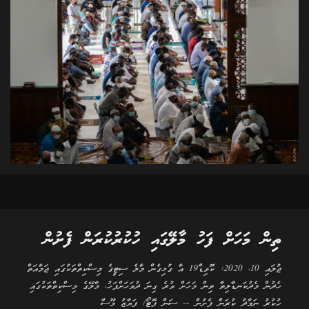
ތިން މަހަށް ފަހު މާލޭގައި ހުކުރުކުރަން ފެށުން
ޖުލައި 10، 2020: ކޮވިޑް19 އާ ގުޅިގެން މާލެ ސިޓީގެ މިސްކިތްތަކުގައި ޖަމާއަތް
ހެދުން މެދުކަނޑާލިތާ ތިން މަހަށް ވުރެ ގިނަ ދުވަހަށްފަހު، މާލޭގެ މިސްކިތްތަކުގައި
ހުކުރު ނަމާދު ކުރަން ފެށުން -- ސަން ފޮޓޯ/ ފަޔާޒު މޫސާ