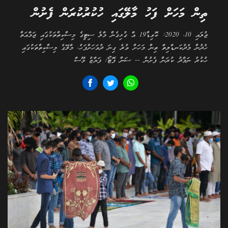
ތިން މަހަށް ފަހު މާލޭގައި ހުކުރުކުރަން ފެށުން
ޖުލައި 10، 2020: ކޮވިޑް19 އާ ގުޅިގެން މާލެ ސިޓީގެ މިސްކިތްތަކުގައި ޖަމާއަތް
ހެދުން މެދުކަނޑާލިތާ ތިން މަހަށް ވުރެ ގިނަ ދުވަހަށްފަހު، މާލޭގެ މިސްކިތްތަކުގައި
ހުކުރު ނަމާދު ކުރަން ފެށުން -- ސަން ފޮޓޯ/ ފަޔާޒު މޫސާ