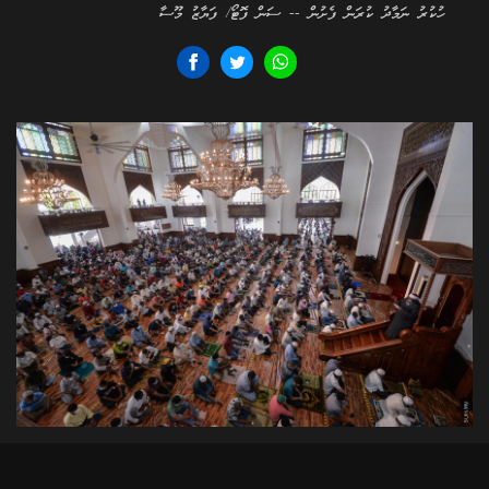
ހުކުރު ނަމާދު ކުރަން ފެށުން -- ސަން ފޮޓޯ/ ފަޔާޒު މޫސާ