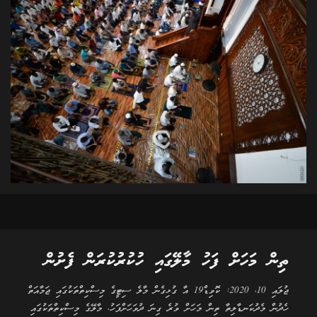
ތިން މަހަށް ފަހު މާލޭގައި ހުކުރުކުރަން ފެށުން
ޖުލައި 10، 2020: ކޮވިޑް19 އާ ގުޅިގެން މާލެ ސިޓީގެ މިސްކިތްތަކުގައި ޖަމާއަތް
ހެދުން މެދުކަނޑާލިތާ ތިން މަހަށް ވުރެ ގިނަ ދުވަހަށްފަހު، މާލޭގެ މިސްކިތްތަކުގައި