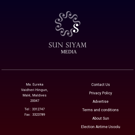
MEDIA
Ma. Eureka
Contact Us
Vaidheri Hingun,
Privacy Policy
Malé, Maldives
20047
Advertise
Tel : 3312747
Terms and conditions
Fax : 3323789
About Sun
Election Airtime Usoolu