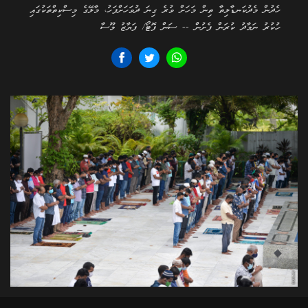
ހެދުން މެދުކަނޑާލިތާ ތިން މަހަށް ވުރެ ގިނަ ދުވަހަށްފަހު، މާލޭގެ މިސްކިތްތަކުގައި
ހުކުރު ނަމާދު ކުރަން ފެށުން -- ސަން ފޮޓޯ/ ފަޔާޒު މޫސާ