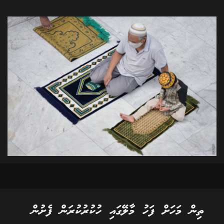
ތިން މަހަށް ފަހު މާލޭގައި ހުކުރުކުރަން ފެށުން