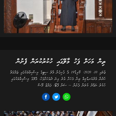
ތިން މަހަށް ފަހު މާލޭގައި ހުކުރުކުރަން ފެށުން
ޖުލައި 10، 2020: ކޮވިޑް19 އާ ގުޅިގެން މާލެ ސިޓީގެ މިސްކިތްތަކުގައި ޖަމާއަތް
ހެދުން މެދުކަނޑާލިތާ ތިން މަހަށް ވުރެ ގިނަ ދުވަހަށްފަހު، މާލޭގެ މިސްކިތްތަކުގައި
ހުކުރު ނަމާދު ކުރަން ފެށުން -- ސަން ފޮޓޯ/ ފަޔާޒު މޫސާ