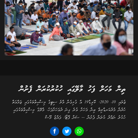
ތިން މަހަށް ފަހު މާލޭގައި ހުކުރުކުރަން ފެށުން
ޖުލައި 10، 2020: ކޮވިޑް19 އާ ގުޅިގެން މާލެ ސިޓީގެ މިސްކިތްތަކުގައި ޖަމާއަތް
ހެދުން މެދުކަނޑާލިތާ ތިން މަހަށް ވުރެ ގިނަ ދުވަހަށްފަހު، މާލޭގެ މިސްކިތްތަކުގައި
ހުކުރު ނަމާދު ކުރަން ފެށުން -- ސަން ފޮޓޯ/ ފަޔާޒު މޫސާ