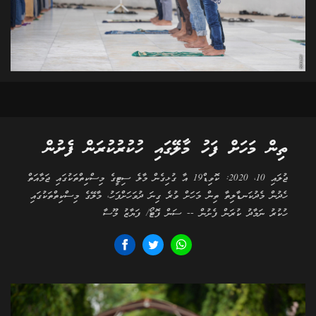
ތިން މަހަށް ފަހު މާލޭގައި ހުކުރުކުރަން ފެށުން
ޖުލައި 10، 2020: ކޮވިޑް19 އާ ގުޅިގެން މާލެ ސިޓީގެ މިސްކިތްތަކުގައި ޖަމާއަތް
ހެދުން މެދުކަނޑާލިތާ ތިން މަހަށް ވުރެ ގިނަ ދުވަހަށްފަހު، މާލޭގެ މިސްކިތްތަކުގައި
ހުކުރު ނަމާދު ކުރަން ފެށުން -- ސަން ފޮޓޯ/ ފަޔާޒު މޫސާ