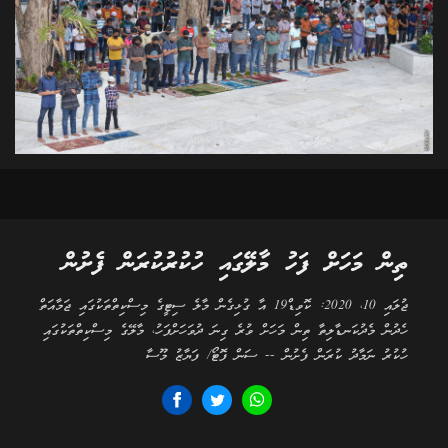
ތިން މަހަށް ފަހު މާލޭގައި ހުކުރުކުރަން ފެށުން
ޖުލައި 10، 2020: ކޮވިޑް19 އާ ގުޅިގެން މާލެ ސިޓީގެ މިސްކިތްތަކުގައި ޖަމާއަތް
ހެދުން މެދުކަނޑާލިތާ ތިން މަހަށް ވުރެ ގިނަ ދުވަހަށްފަހު، މާލޭގެ މިސްކިތްތަކުގައި
ހުކުރު ނަމާދު ކުރަން ފެށުން -- ސަން ފޮޓޯ/ ފަޔާޒު މޫސާ