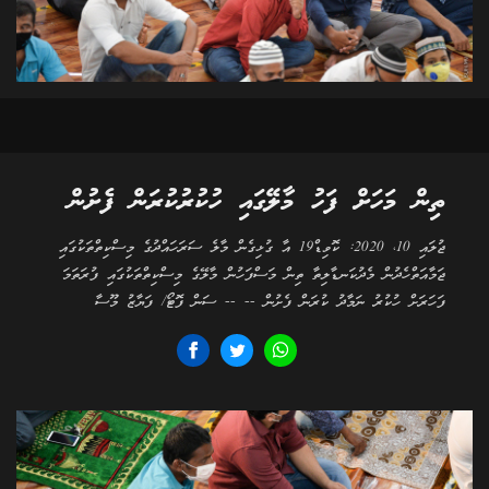
ތިން މަހަށް ފަހު މާލޭގައި ހުކުރުކުރަން ފެށުން
ޖުލައި 10، 2020: ކޮވިޑް19 އާ ގުޅިގެން މާލެ ސަރަހައްދުގެ މިސްކިތްތަކުގައި
ޖަމާއަތްހެދުން މެދުކަނޑާލިތާ ތިން މަސްފަހުން މާލޭގެ މިސްކިތްތަކުގައި ފުރަތަމަ
ފަހަރަށް ހުކުރު ނަމާދު ކުރަން ފެށުން -- -- ސަން ފޮޓޯ/ ފަޔާޒު މޫސާ