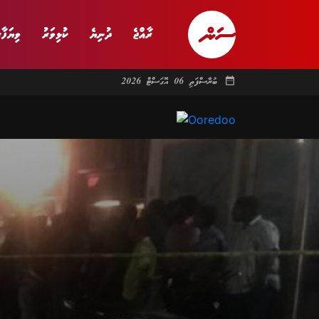
ރާއްޖެ
ދުނިޔެ
ކުޅިވަރު
ވިޔަފާރ
date_range
ބުރާސްފަތި 06 އޮގަސްޓް 2026
ރާއްޖެ
ރިޕޯޓް
ދު