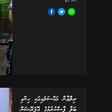
ސަން ފޮޓޯ
ރިލްވާން މައްސަލައިގައި ހިންގި
ބަލާ ފާސްކުރުމުގެ އޮޕަރޭޝަން