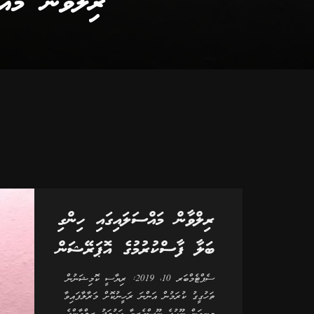
ރިލްވާން މައ
ރިލްވާން މައްސަލައިގައި ހިންގި
ބަލާ ފާސްކުރުމުގެ އޮޕަރޭޝަން
ސެޕްޓެމްބަރ 10، 2019: ރިޔާސީ ކޮމިޝަނުން
ތަހުގީގު ކުރަމުން އަންނަ ރަހީނުކޮށް މަރާލާފައިވާ