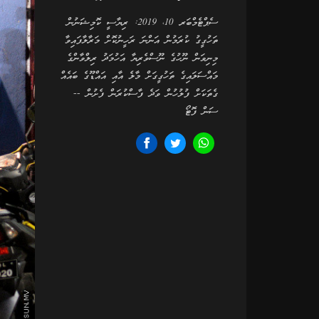
ސެޕްޓެމްބަރ 10، 2019: ރިޔާސީ ކޮމިޝަނުން
ތަހުގީގު ކުރަމުން އަންނަ ރަހީނުކޮށް މަރާލާފައިވާ
މިނިވަން ނޫހުގެ ނޫސްވެރިޔާ އަހުމަދު ރިލްވާންގެ
މައްސަލައިގެ ތަހުގީގަށް މާލެ އާއި އައްޑޫގެ ބައެއް
ގެތަކަށް ފުލުހުން ވަދެ ފާސްކުރަން ފެށުން --
ސަން ފޮޓޯ