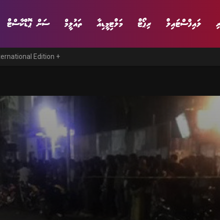
ި
ލައިފްސްޓައިލް
ރިޕޯޓް
މަލްޓިމީޑިއާ
ތައުލީމް
ސަން ޕޮޑްކާސްޓް
ternational Edition +
ނިޔެ
ވާހަކަ
ވިޔަފާރި
ލައިފްސްޓައިލް