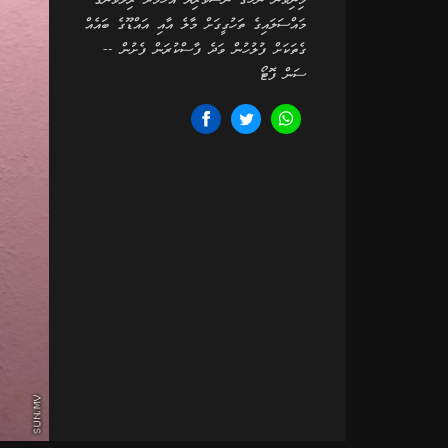
މިނިވަން ނޫހުގެ ނޫސްވެރިޔާ އަހުމަދު ރިލްވާންގެ
މައްސަލައިގެ ތަހުގީގަށް މާލެ އާއި އައްޑޫގެ ބައެއް
ގެތަކަށް ފުލުހުން ވަދެ ފާސްކުރަން ފެށުން --
ސަން ފޮޓޯ