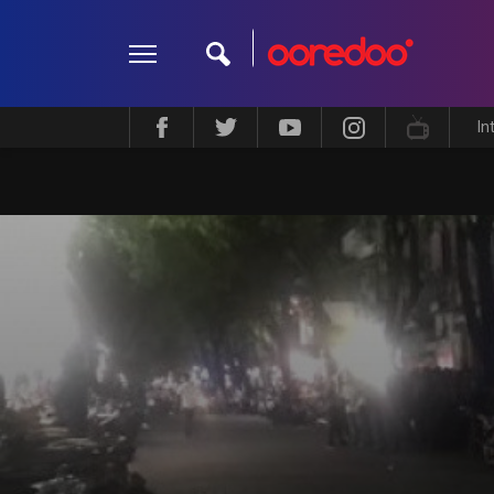
In
ދީން
ކޮލަމް
މަލްޓިމީޑިއާ