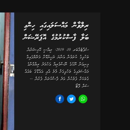
ރިލްވާން މައްސަލައިގައި ހިންގި
ބަލާ ފާސްކުރުމުގެ އޮޕަރޭޝަން
ސެޕްޓެމްބަރ 10، 2019: ރިޔާސީ ކޮމިޝަނުން
ތަހުގީގު ކުރަމުން އަންނަ ރަހީނުކޮށް މަރާލާފައިވާ
މިނިވަން ނޫހުގެ ނޫސްވެރިޔާ އަހުމަދު ރިލްވާންގެ
މައްސަލައިގެ ތަހުގީގަށް މާލެ އާއި އައްޑޫގެ ބައެއް
ގެތަކަށް ފުލުހުން ވަދެ ފާސްކުރަން ފެށުން --
ސަން ފޮޓޯ