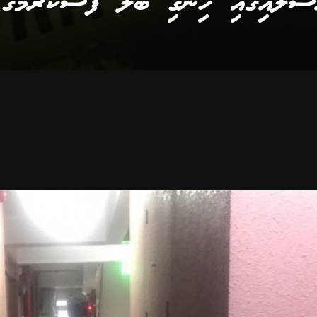
ްސަލައިގައި ހިންގި ބަލާ ފާސްކުރުމުގެ