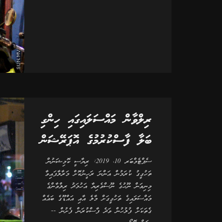
ރިލްވާން މައްސަލައިގައި ހިންގި
ބަލާ ފާސްކުރުމުގެ އޮޕަރޭޝަން
ސެޕްޓެމްބަރ 10، 2019: ރިޔާސީ ކޮމިޝަނުން
ތަހުގީގު ކުރަމުން އަންނަ ރަހީނުކޮށް މަރާލާފައިވާ
މިނިވަން ނޫހުގެ ނޫސްވެރިޔާ އަހުމަދު ރިލްވާންގެ
މައްސަލައިގެ ތަހުގީގަށް މާލެ އާއި އައްޑޫގެ ބައެއް
ގެތަކަށް ފުލުހުން ވަދެ ފާސްކުރަން ފެށުން --