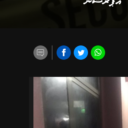
 އޮޕަރޭޝަން