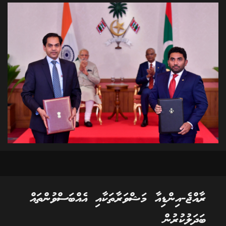
ރާއްޖެ-އިންޑިއާ މަޝްވަރާތަކާއި އެއްބަސްވުންތައް
ބަދަލުކުރުން