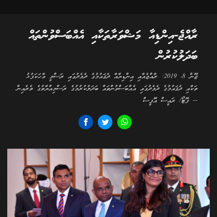
ރާއްޖެ-އިންޑިއާ މަޝްވަރާތަކާއި އެއްބަސްވުންތައް
ބަދަލުކުރުން
ޖޫން 8، 2019: ރާއްޖެއާއި އިންޑިޔާއާ ދެޤައުމުގެ ދެމެދުގައި ރަސްމީ ވާހަކަފުޅު
ތަކާއި ދެޤައުމުގެ ދެމެދުގައި އެއްބަސްވުންތައް ބަދަލުކުރުމުގެ ރަސްމިއްޔާތުގެ ތެރެއިން
-- ފޮޓޯ/ ރައީސް އޮފީސް