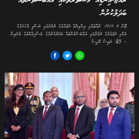
ރާއްޖެ-އިންޑިއާ މަޝްވަރާތަކާއި އެއްބަސްވުންތައް
ބަދަލުކުރުން
ޖޫން 8، 2019: ރާއްޖެއާއި އިންޑިޔާއާ ދެޤައުމުގެ ދެމެދުގައި ރަސްމީ ވާހަކަފުޅު
ތަކާއި ދެޤައުމުގެ ދެމެދުގައި އެއްބަސްވުންތައް ބަދަލުކުރުމުގެ ރަސްމިއްޔާތުގެ ތެރެއިން
-- ފޮޓޯ/ ރައީސް އޮފީސް