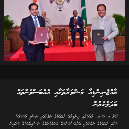
ރާއްޖެ-އިންޑިއާ މަޝްވަރާތަކާއި އެއްބަސްވުންތައް
ބަދަލުކުރުން
ޖޫން 8، 2019: ރާއްޖެއާއި އިންޑިޔާއާ ދެޤައުމުގެ ދެމެދުގައި ރަސްމީ ވާހަކަފުޅު
ތަކާއި ދެޤައުމުގެ ދެމެދުގައި އެއްބަސްވުންތައް ބަދަލުކުރުމުގެ ރަސްމިއްޔާތުގެ ތެރެއިން