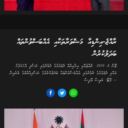
ރާއްޖެ-އިންޑިއާ މަޝްވަރާތަކާއި އެއްބަސްވުންތައް
ބަދަލުކުރުން
ޖޫން 8، 2019: ރާއްޖެއާއި އިންޑިޔާއާ ދެޤައުމުގެ ދެމެދުގައި ރަސްމީ ވާހަކަފުޅު
ތަކާއި ދެޤައުމުގެ ދެމެދުގައި އެއްބަސްވުންތައް ބަދަލުކުރުމުގެ ރަސްމިއްޔާތުގެ ތެރެއިން
-- ފޮޓޯ/ ރައީސް އޮފީސް