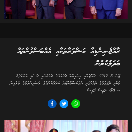
ރާއްޖެ-އިންޑިއާ މަޝްވަރާތަކާއި އެއްބަސްވުންތައް
ބަދަލުކުރުން
ޖޫން 8، 2019: ރާއްޖެއާއި އިންޑިޔާއާ ދެޤައުމުގެ ދެމެދުގައި ރަސްމީ ވާހަކަފުޅު
ތަކާއި ދެޤައުމުގެ ދެމެދުގައި އެއްބަސްވުންތައް ބަދަލުކުރުމުގެ ރަސްމިއްޔާތުގެ ތެރެއިން
-- ފޮޓޯ/ ރައީސް އޮފީސް