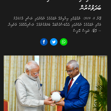
ބަދަލުކުރުން
ޖޫން 8، 2019: ރާއްޖެއާއި އިންޑިޔާއާ ދެޤައުމުގެ ދެމެދުގައި ރަސްމީ ވާހަކަފުޅު
ތަކާއި ދެޤައުމުގެ ދެމެދުގައި އެއްބަސްވުންތައް ބަދަލުކުރުމުގެ ރަސްމިއްޔާތުގެ ތެރެއިން
-- ފޮޓޯ/ ރައީސް އޮފީސް