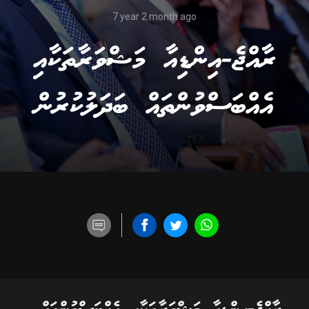
7 year 2 month ago
ރާއްޖެ-އިންޑިއާ މަޝްވަރާތަކާއި
އެއްބަސްވުންތައް ބަދަލުކުރުން