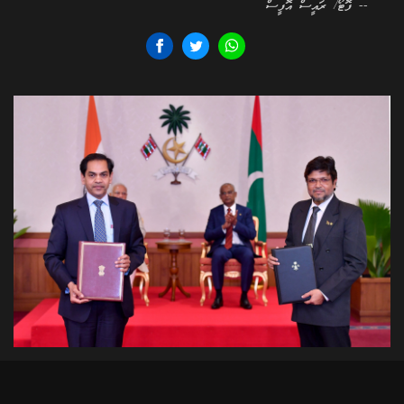
-- ފޮޓޯ/ ރައީސް އޮފީސް