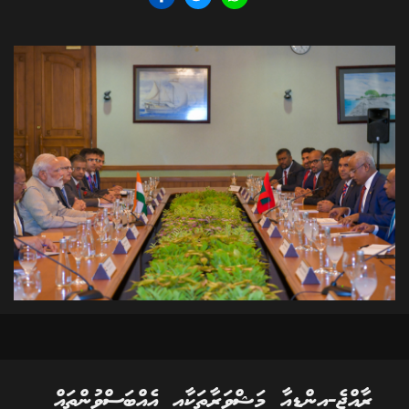
ރާއްޖެ-އިންޑިއާ މަޝްވަރާތަކާއި އެއްބަސްވުންތައް