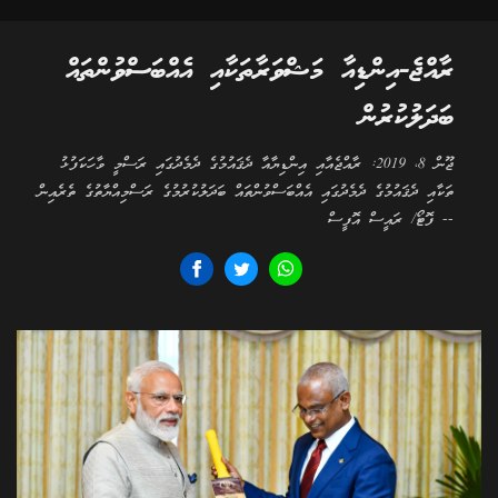
ރާއްޖެ-އިންޑިއާ މަޝްވަރާތަކާއި އެއްބަސްވުންތައް
ބަދަލުކުރުން
ޖޫން 8، 2019: ރާއްޖެއާއި އިންޑިޔާއާ ދެޤައުމުގެ ދެމެދުގައި ރަސްމީ ވާހަކަފުޅު
ތަކާއި ދެޤައުމުގެ ދެމެދުގައި އެއްބަސްވުންތައް ބަދަލުކުރުމުގެ ރަސްމިއްޔާތުގެ ތެރެއިން
-- ފޮޓޯ/ ރައީސް އޮފީސް