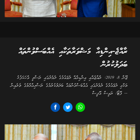
ރާއްޖެ-އިންޑިއާ މަޝްވަރާތަކާއި އެއްބަސްވުންތައް
ބަދަލުކުރުން
ޖޫން 8، 2019: ރާއްޖެއާއި އިންޑިޔާއާ ދެޤައުމުގެ ދެމެދުގައި ރަސްމީ ވާހަކަފުޅު
ތަކާއި ދެޤައުމުގެ ދެމެދުގައި އެއްބަސްވުންތައް ބަދަލުކުރުމުގެ ރަސްމިއްޔާތުގެ ތެރެއިން
-- ފޮޓޯ/ ރައީސް އޮފީސް