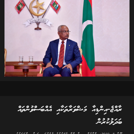
ރާއްޖެ-އިންޑިއާ މަޝްވަރާތަކާއި އެއްބަސްވުންތައް
ބަދަލުކުރުން