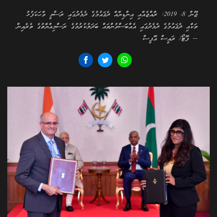
ޖޫން 8، 2019: ރާއްޖެއާއި އިންޑިޔާއާ ދެޤައުމުގެ ދެމެދުގައި ރަސްމީ ވާހަކަފުޅު
ތަކާއި ދެޤައުމުގެ ދެމެދުގައި އެއްބަސްވުންތައް ބަދަލުކުރުމުގެ ރަސްމިއްޔާތުގެ ތެރެއިން
-- ފޮޓޯ/ ރައީސް އޮފީސް