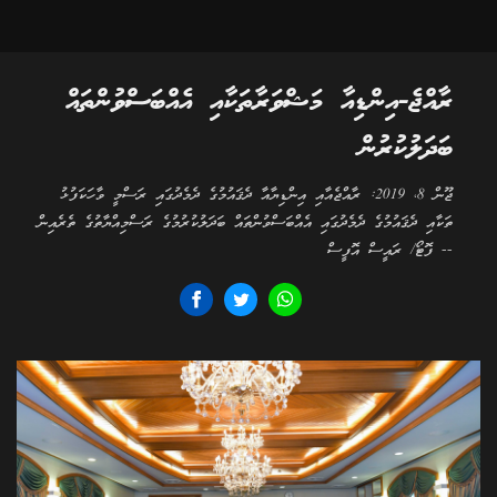
ރާއްޖެ-އިންޑިއާ މަޝްވަރާތަކާއި އެއްބަސްވުންތައް
ބަދަލުކުރުން
ޖޫން 8، 2019: ރާއްޖެއާއި އިންޑިޔާއާ ދެޤައުމުގެ ދެމެދުގައި ރަސްމީ ވާހަކަފުޅު
ތަކާއި ދެޤައުމުގެ ދެމެދުގައި އެއްބަސްވުންތައް ބަދަލުކުރުމުގެ ރަސްމިއްޔާތުގެ ތެރެއިން
-- ފޮޓޯ/ ރައީސް އޮފީސް