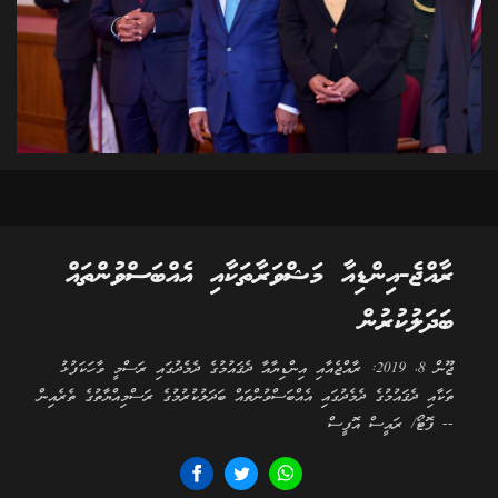
ރާއްޖެ-އިންޑިއާ މަޝްވަރާތަކާއި އެއްބަސްވުންތައް
ބަދަލުކުރުން
ޖޫން 8، 2019: ރާއްޖެއާއި އިންޑިޔާއާ ދެޤައުމުގެ ދެމެދުގައި ރަސްމީ ވާހަކަފުޅު
ތަކާއި ދެޤައުމުގެ ދެމެދުގައި އެއްބަސްވުންތައް ބަދަލުކުރުމުގެ ރަސްމިއްޔާތުގެ ތެރެއިން
-- ފޮޓޯ/ ރައީސް އޮފީސް