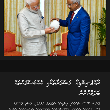
ރާއްޖެ-އިންޑިއާ މަޝްވަރާތަކާއި އެއްބަސްވުންތައް
ބަދަލުކުރުން
ޖޫން 8، 2019: ރާއްޖެއާއި އިންޑިޔާއާ ދެޤައުމުގެ ދެމެދުގައި ރަސްމީ ވާހަކަފުޅު
ތަކާއި ދެޤައުމުގެ ދެމެދުގައި އެއްބަސްވުންތައް ބަދަލުކުރުމުގެ ރަސްމިއްޔާތުގެ ތެރެއިން