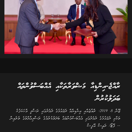
ރާއްޖެ-އިންޑިއާ މަޝްވަރާތަކާއި އެއްބަސްވުންތައް
ބަދަލުކުރުން
ޖޫން 8، 2019: ރާއްޖެއާއި އިންޑިޔާއާ ދެޤައުމުގެ ދެމެދުގައި ރަސްމީ ވާހަކަފުޅު
ތަކާއި ދެޤައުމުގެ ދެމެދުގައި އެއްބަސްވުންތައް ބަދަލުކުރުމުގެ ރަސްމިއްޔާތުގެ ތެރެއިން
-- ފޮޓޯ/ ރައީސް އޮފީސް