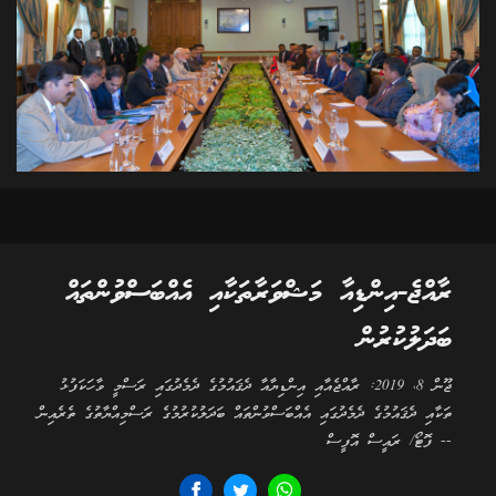
ރާއްޖެ-އިންޑިއާ މަޝްވަރާތަކާއި އެއްބަސްވުންތައް
ބަދަލުކުރުން
ޖޫން 8، 2019: ރާއްޖެއާއި އިންޑިޔާއާ ދެޤައުމުގެ ދެމެދުގައި ރަސްމީ ވާހަކަފުޅު
ތަކާއި ދެޤައުމުގެ ދެމެދުގައި އެއްބަސްވުންތައް ބަދަލުކުރުމުގެ ރަސްމިއްޔާތުގެ ތެރެއިން
-- ފޮޓޯ/ ރައީސް އޮފީސް