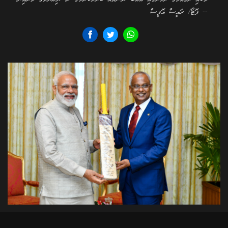
-- ފޮޓޯ/ ރައީސް އޮފީސް