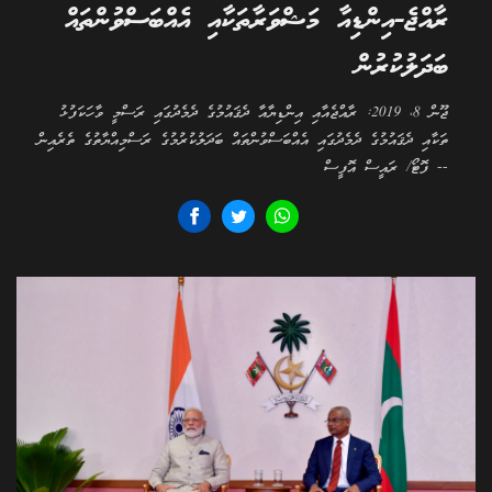
ރާއްޖެ-އިންޑިއާ މަޝްވަރާތަކާއި އެއްބަސްވުންތައް
ބަދަލުކުރުން
ޖޫން 8، 2019: ރާއްޖެއާއި އިންޑިޔާއާ ދެޤައުމުގެ ދެމެދުގައި ރަސްމީ ވާހަކަފުޅު
ތަކާއި ދެޤައުމުގެ ދެމެދުގައި އެއްބަސްވުންތައް ބަދަލުކުރުމުގެ ރަސްމިއްޔާތުގެ ތެރެއިން
-- ފޮޓޯ/ ރައީސް އޮފީސް