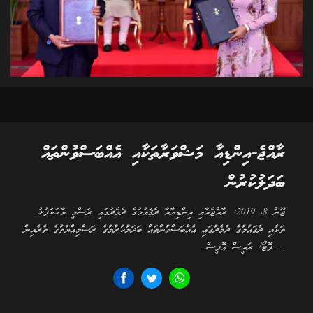
ރާއްޖެ-އިންޑިއާ މަޝްވަރާތަކާއި އެއްބަސްވުންތައް
ބަދަލުކުރުން
ޖޫން 8، 2019: ރާއްޖެއާއި އިންޑިޔާއާ ދެޤައުމުގެ ދެމެދުގައި ރަސްމީ ވާހަކަފުޅު
ތަކާއި ދެޤައުމުގެ ދެމެދުގައި އެއްބަސްވުންތައް ބަދަލުކުރުމުގެ ރަސްމިއްޔާތުގެ ތެރެއިން
-- ފޮޓޯ/ ރައީސް އޮފީސް