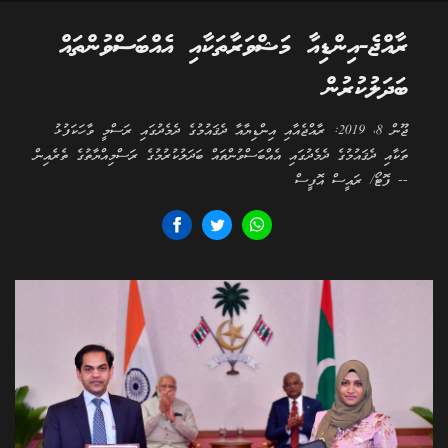
ރާއްޖެ-އިންޑިއާ މަޝްވަރާތަކާއި އެއްބަސްވުންތައް
ބަދަލުކުރުން
ޖޫން 8، 2019: ރާއްޖެއާއި އިންޑިޔާއާ ދެޤައުމުގެ ދެމެދުގައި ރަސްމީ ވާހަކަފުޅު
ތަކާއި ދެޤައުމުގެ ދެމެދުގައި އެއްބަސްވުންތައް ބަދަލުކުރުމުގެ ރަސްމިއްޔާތުގެ ތެރެއިން
-- ފޮޓޯ/ ރައީސް އޮފީސް