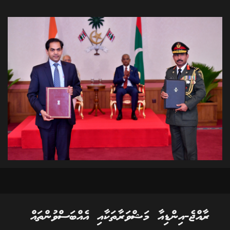
ރާއްޖެ-އިންޑިއާ މަޝްވަރާތަކާއި އެއްބަސްވުންތައް