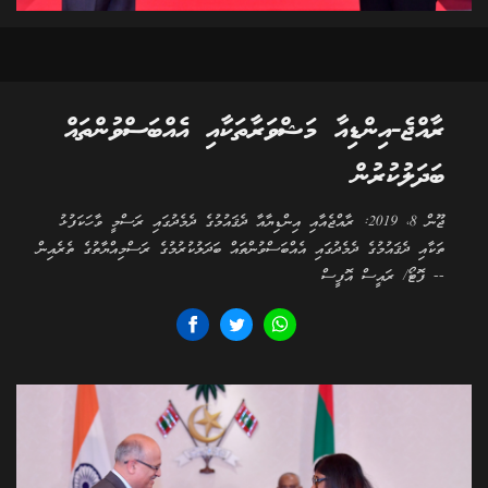
ރާއްޖެ-އިންޑިއާ މަޝްވަރާތަކާއި އެއްބަސްވުންތައް
ބަދަލުކުރުން
ޖޫން 8، 2019: ރާއްޖެއާއި އިންޑިޔާއާ ދެޤައުމުގެ ދެމެދުގައި ރަސްމީ ވާހަކަފުޅު
ތަކާއި ދެޤައުމުގެ ދެމެދުގައި އެއްބަސްވުންތައް ބަދަލުކުރުމުގެ ރަސްމިއްޔާތުގެ ތެރެއިން
-- ފޮޓޯ/ ރައީސް އޮފީސް