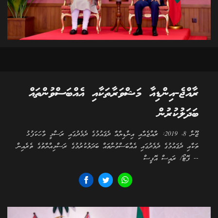
ރާއްޖެ-އިންޑިއާ މަޝްވަރާތަކާއި އެއްބަސްވުންތައް
ބަދަލުކުރުން
ޖޫން 8، 2019: ރާއްޖެއާއި އިންޑިޔާއާ ދެޤައުމުގެ ދެމެދުގައި ރަސްމީ ވާހަކަފުޅު
ތަކާއި ދެޤައުމުގެ ދެމެދުގައި އެއްބަސްވުންތައް ބަދަލުކުރުމުގެ ރަސްމިއްޔާތުގެ ތެރެއިން
-- ފޮޓޯ/ ރައީސް އޮފީސް