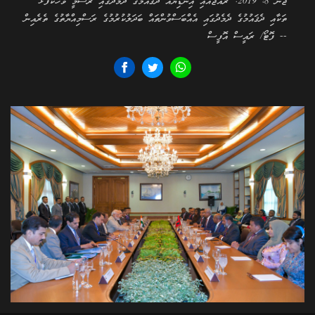
ޖޫން 8، 2019: ރާއްޖެއާއި އިންޑިޔާއާ ދެޤައުމުގެ ދެމެދުގައި ރަސްމީ ވާހަކަފުޅު
ތަކާއި ދެޤައުމުގެ ދެމެދުގައި އެއްބަސްވުންތައް ބަދަލުކުރުމުގެ ރަސްމިއްޔާތުގެ ތެރެއިން
-- ފޮޓޯ/ ރައީސް އޮފީސް