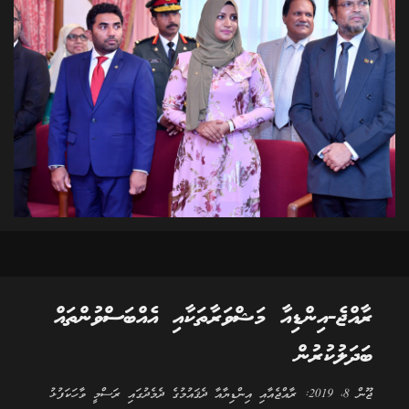
ރާއްޖެ-އިންޑިއާ މަޝްވަރާތަކާއި އެއްބަސްވުންތައް
ބަދަލުކުރުން
ޖޫން 8، 2019: ރާއްޖެއާއި އިންޑިޔާއާ ދެޤައުމުގެ ދެމެދުގައި ރަސްމީ ވާހަކަފުޅު