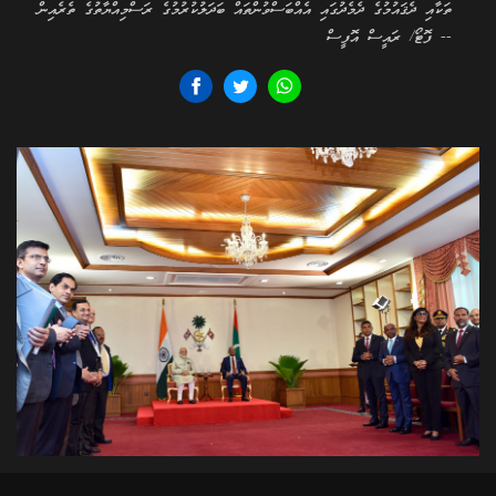
ތަކާއި ދެޤައުމުގެ ދެމެދުގައި އެއްބަސްވުންތައް ބަދަލުކުރުމުގެ ރަސްމިއްޔާތުގެ ތެރެއިން
-- ފޮޓޯ/ ރައީސް އޮފީސް