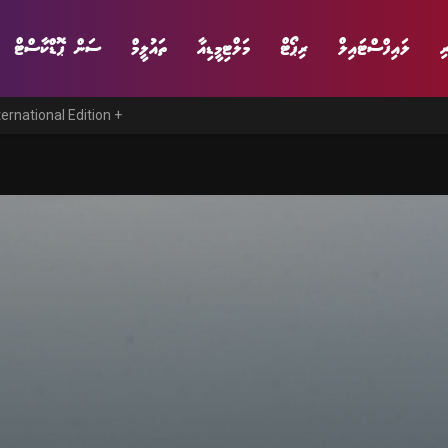
ި
ލައިފްސްޓައިލް
ރިޕޯޓް
މަލްޓިމީޑިއާ
ތައުލީމް
ސަން ޕޮޑްކާސްޓް
ternational Edition +
ނިޔެ
ވާހަކަ
ވިޔަފާރި
ލައިފްސްޓައިލް