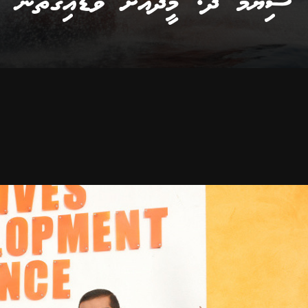
ސިޔާމް ދ. މީދޫއަށް ވަޑައިގަތުން