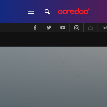
In
ދީން
ކޮލަމް
މަލްޓިމީޑިއާ