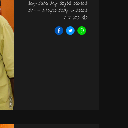
ވާދަކުރައްވާ އެމްޑީއޭގެ ލީޑަރު އަހުމަދު ސިޔާމް
މުހައްމަދު ދ. މީދޫއަށް ވަޑައިގަތުން -- ސަން
ފޮޓޯ/ ފަޔާޒު މޫސާ