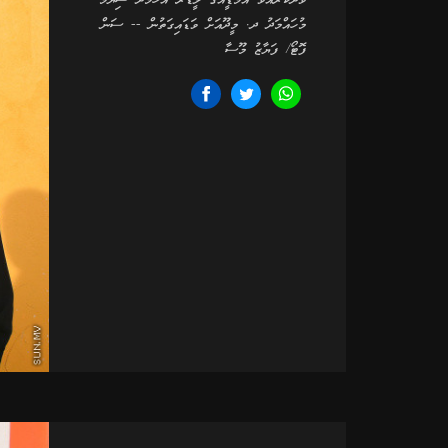
ވާދަކުރައްވާ އެމްޑީއޭގެ ލީޑަރު އަހުމަދު ސިޔާމް
މުހައްމަދު ދ. މީދޫއަށް ވަޑައިގަތުން -- ސަން
ފޮޓޯ/ ފަޔާޒު މޫސާ