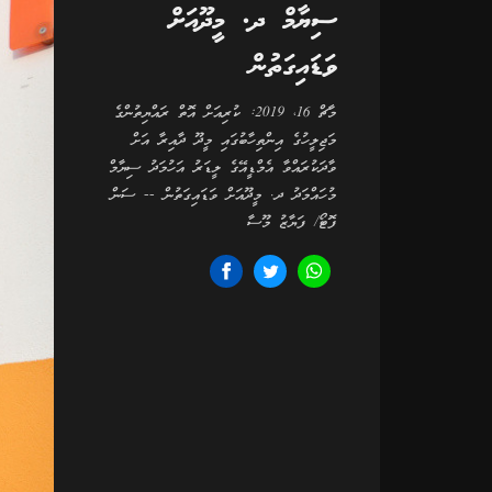
ސިޔާމް ދ. މީދޫއަށް
ވަޑައިގަތުން
މާޗް 16، 2019: ކުރިއަށް އޮތް ރައްޔިތުންގެ
މަޖިލީހުގެ އިންތިހާބުގައި މީދޫ ދާއިރާ އަށް
ވާދަކުރައްވާ އެމްޑީއޭގެ ލީޑަރު އަހުމަދު ސިޔާމް
މުހައްމަދު ދ. މީދޫއަށް ވަޑައިގަތުން -- ސަން
ފޮޓޯ/ ފަޔާޒު މޫސާ