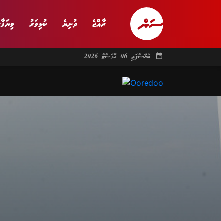
ރާއްޖެ
ދުނިޔެ
ކުޅިވަރު
ވިޔަފާރ
date_range
ބުރާސްފަތި 06 އޮގަސްޓް 2026
ރާއްޖެ
ރިޕޯޓް
ދު