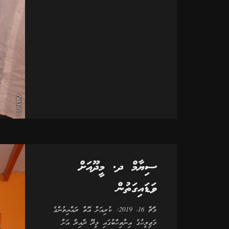
ސިޔާމް ދ. މީދޫއަށް
ވަޑައިގަތުން
މާޗް 16، 2019: ކުރިއަށް އޮތް ރައްޔިތުންގެ
މަޖިލީހުގެ އިންތިހާބުގައި މީދޫ ދާއިރާ އަށް