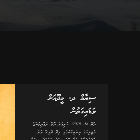
ސިޔާމް ދ. މީދޫއަށް
ވަޑައިގަތުން
މާޗް 16، 2019: ކުރިއަށް އޮތް ރައްޔިތުންގެ
މަޖިލީހުގެ އިންތިހާބުގައި މީދޫ ދާއިރާ އަށް