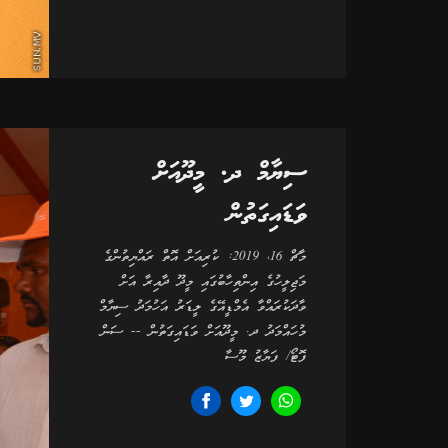
ސިޔާމް ދ. މީދޫއަށް
ވަޑައިގަތުން
މާޗް 16، 2019: ކުރިއަށް އޮތް ރައްޔިތުންގެ
މަޖިލީހުގެ އިންތިހާބުގައި މީދޫ ދާއިރާ އަށް
ވާދަކުރައްވާ އެމްޑީއޭގެ ލީޑަރު އަހުމަދު ސިޔާމް
މުހައްމަދު ދ. މީދޫއަށް ވަޑައިގަތުން -- ސަން
ފޮޓޯ/ ފަޔާޒު މޫސާ