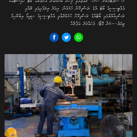
11 ސެޕްޓެމްބަރ 2017: ރާއްޖޭގައި މިހާރު ބޭނުންކުރާ އެންމެބޮޑު ބޯޓު ހޮއިސްޓާއެކު
އެމްޓީސިސީގެ ބޯޓު ޔާޑު ރަސްމީކޮން ހުޅުވުން: މިއަދު ތިލަފުށީގައި ބޭއްވި
ރަސްމިއްޔާތުގައި ބޯޓްޔާޑު ރަސްމީކޮށް ހުޅުވާދެއްވީ އެމްޓީސީސީގެ ސީއީއޯ އިބްރާހިމް
ޒިޔަތު---ސަން ފޮޓޯ/ މުހައްމަދު އަފްރާހް