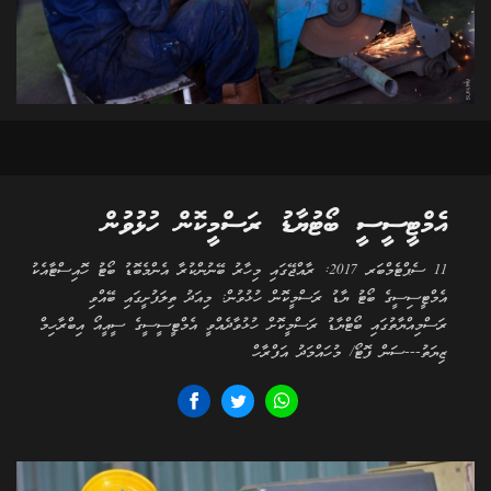
އެމްޓީސީސީ ބޯޓުޔާޑު ރަސްމީކޮން ހުޅުވުން
11 ސެޕްޓެމްބަރ 2017: ރާއްޖޭގައި މިހާރު ބޭނުންކުރާ އެންމެބޮޑު ބޯޓު ހޮއިސްޓާއެކު
އެމްޓީސިސީގެ ބޯޓު ޔާޑު ރަސްމީކޮން ހުޅުވުން: މިއަދު ތިލަފުށީގައި ބޭއްވި
ރަސްމިއްޔާތުގައި ބޯޓްޔާޑު ރަސްމީކޮށް ހުޅުވާދެއްވީ އެމްޓީސީސީގެ ސީއީއޯ އިބްރާހިމް
ޒިޔަތު---ސަން ފޮޓޯ/ މުހައްމަދު އަފްރާހް