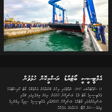
އެމްޓީސީސީ ބޯޓުޔާޑު ރަސްމީކޮން ހުޅުވުން
11 ސެޕްޓެމްބަރ 2017: ރާއްޖޭގައި މިހާރު ބޭނުންކުރާ އެންމެބޮޑު ބޯޓު ހޮއިސްޓާއެކު
އެމްޓީސިސީގެ ބޯޓު ޔާޑު ރަސްމީކޮން ހުޅުވުން: މިއަދު ތިލަފުށީގައި ބޭއްވި
ރަސްމިއްޔާތުގައި ބޯޓްޔާޑު ރަސްމީކޮށް ހުޅުވާދެއްވީ އެމްޓީސީސީގެ ސީއީއޯ އިބްރާހިމް
ޒިޔަތު---ސަން ފޮޓޯ/ މުހައްމަދު އަފްރާހް