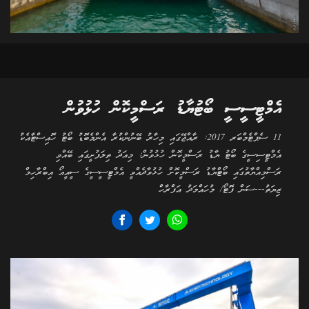
އެމްޓީސީސީ ބޯޓުޔާޑު ރަސްމީކޮން ހުޅުވުން
11 ސެޕްޓެމްބަރ 2017: ރާއްޖޭގައި މިހާރު ބޭނުންކުރާ އެންމެބޮޑު ބޯޓު ހޮއިސްޓާއެކު
އެމްޓީސިސީގެ ބޯޓު ޔާޑު ރަސްމީކޮން ހުޅުވުން: މިއަދު ތިލަފުށީގައި ބޭއްވި
ރަސްމިއްޔާތުގައި ބޯޓްޔާޑު ރަސްމީކޮށް ހުޅުވާދެއްވީ އެމްޓީސީސީގެ ސީއީއޯ އިބްރާހިމް
ޒިޔަތު---ސަން ފޮޓޯ/ މުހައްމަދު އަފްރާހް