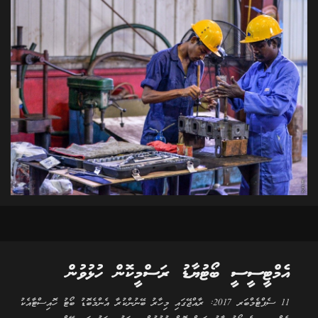
އެމްޓީސީސީ ބޯޓުޔާޑު ރަސްމީކޮން ހުޅުވުން
11 ސެޕްޓެމްބަރ 2017: ރާއްޖޭގައި މިހާރު ބޭނުންކުރާ އެންމެބޮޑު ބޯޓު ހޮއިސްޓާއެކު