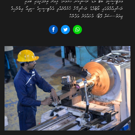
އެމްޓީސިސީގެ ބޯޓު ޔާޑު ރަސްމީކޮން ހުޅުވުން: މިއަދު ތިލަފުށީގައި ބޭއްވި
ރަސްމިއްޔާތުގައި ބޯޓްޔާޑު ރަސްމީކޮށް ހުޅުވާދެއްވީ އެމްޓީސީސީގެ ސީއީއޯ އިބްރާހިމް
ޒިޔަތު---ސަން ފޮޓޯ/ މުހައްމަދު އަފްރާހް