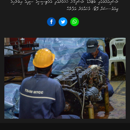
ރަސްމިއްޔާތުގައި ބޯޓްޔާޑު ރަސްމީކޮށް ހުޅުވާދެއްވީ އެމްޓީސީސީގެ ސީއީއޯ އިބްރާހިމް
ޒިޔަތު---ސަން ފޮޓޯ/ މުހައްމަދު އަފްރާހް