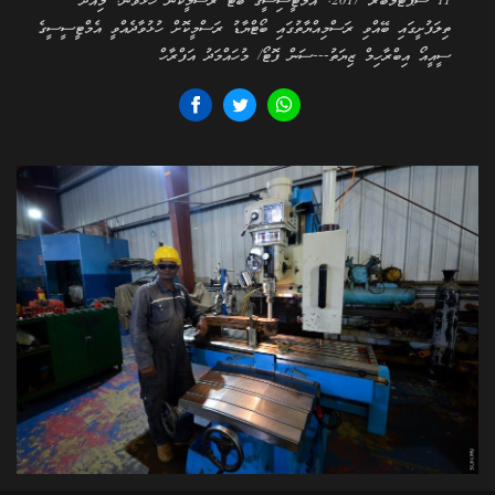
11 ސެޕްޓެމްބަރ 2017: އެމްޓީސިސީގެ ބޯޓު ރަސްމީކޮން ހުޅުވުން: މިއަދު
ތިލަފުށީގައި ބޭއްވި ރަސްމިއްޔާތުގައި ބޯޓްޔާޑު ރަސްމީކޮށް ހުޅުވާދެއްވީ އެމްޓީސީސީގެ
ސީއީއޯ އިބްރާހިމް ޒިޔަތު---ސަން ފޮޓޯ/ މުހައްމަދު އަފްރާހް