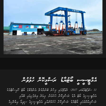
އެމްޓީސީސީ ބޯޓުޔާޑު ރަސްމީކޮން ހުޅުވުން
11 ސެޕްޓެމްބަރ 2017: ރާއްޖޭގައި މިހާރު ބޭނުންކުރާ އެންމެބޮޑު ބޯޓު ހޮއިސްޓާއެކު
އެމްޓީސިސީގެ ބޯޓު ޔާޑު ރަސްމީކޮން ހުޅުވުން: މިއަދު ތިލަފުށީގައި ބޭއްވި
ރަސްމިއްޔާތުގައި ބޯޓްޔާޑު ރަސްމީކޮށް ހުޅުވާދެއްވީ އެމްޓީސީސީގެ ސީއީއޯ އިބްރާހިމް