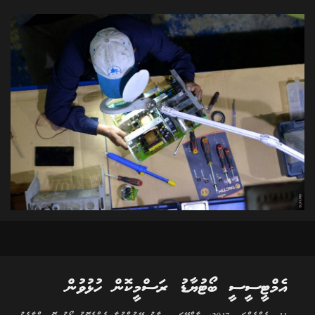
އެމްޓީސީސީ ބޯޓުޔާޑު ރަސްމީކޮން ހުޅުވުން