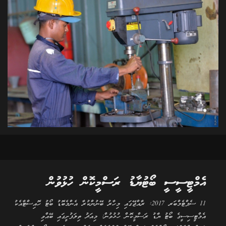
އެމްޓީސީސީ ބޯޓުޔާޑު ރަސްމީކޮން ހުޅުވުން
11 ސެޕްޓެމްބަރ 2017: ރާއްޖޭގައި މިހާރު ބޭނުންކުރާ އެންމެބޮޑު ބޯޓު ހޮއިސްޓާއެކު
އެމްޓީސިސީގެ ބޯޓު ޔާޑު ރަސްމީކޮން ހުޅުވުން: މިއަދު ތިލަފުށީގައި ބޭއްވި