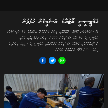
އެމްޓީސީސީ ބޯޓުޔާޑު ރަސްމީކޮން ހުޅުވުން
11 ސެޕްޓެމްބަރ 2017: ރާއްޖޭގައި މިހާރު ބޭނުންކުރާ އެންމެބޮޑު ބޯޓު ހޮއިސްޓާއެކު
އެމްޓީސިސީގެ ބޯޓު ޔާޑު ރަސްމީކޮން ހުޅުވުން: މިއަދު ތިލަފުށީގައި ބޭއްވި
ރަސްމިއްޔާތުގައި ބޯޓްޔާޑު ރަސްމީކޮށް ހުޅުވާދެއްވީ އެމްޓީސީސީގެ ސީއީއޯ އިބްރާހިމް
ޒިޔަތު---ސަން ފޮޓޯ/ މުހައްމަދު އަފްރާހް