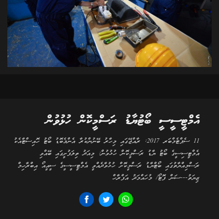
އެމްޓީސީސީ ބޯޓުޔާޑު ރަސްމީކޮން ހުޅުވުން
11 ސެޕްޓެމްބަރ 2017: ރާއްޖޭގައި މިހާރު ބޭނުންކުރާ އެންމެބޮޑު ބޯޓު ހޮއިސްޓާއެކު
އެމްޓީސިސީގެ ބޯޓު ޔާޑު ރަސްމީކޮން ހުޅުވުން: މިއަދު ތިލަފުށީގައި ބޭއްވި
ރަސްމިއްޔާތުގައި ބޯޓްޔާޑު ރަސްމީކޮށް ހުޅުވާދެއްވީ އެމްޓީސީސީގެ ސީއީއޯ އިބްރާހިމް
ޒިޔަތު---ސަން ފޮޓޯ/ މުހައްމަދު އަފްރާހް