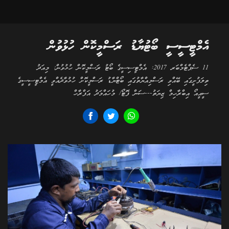
އެމްޓީސީސީ ބޯޓުޔާޑު ރަސްމީކޮން ހުޅުވުން
11 ސެޕްޓެމްބަރ 2017: އެމްޓީސިސީގެ ބޯޓު ރަސްމީކޮން ހުޅުވުން: މިއަދު
ތިލަފުށީގައި ބޭއްވި ރަސްމިއްޔާތުގައި ބޯޓްޔާޑު ރަސްމީކޮށް ހުޅުވާދެއްވީ އެމްޓީސީސީގެ
ސީއީއޯ އިބްރާހިމް ޒިޔަތު---ސަން ފޮޓޯ/ މުހައްމަދު އަފްރާހް