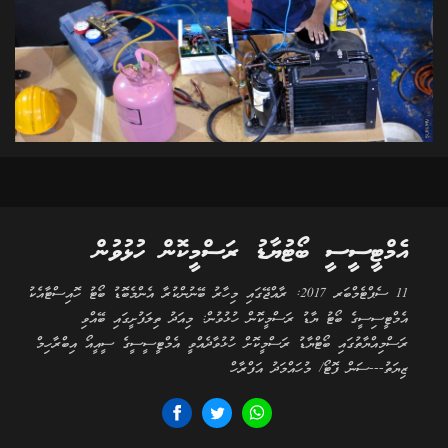
އެމްޓީސީސީ ބޯޓުޔާޑު ރަސްމީކޮން ހުޅުވުން
11 ސެޕްޓެމްބަރ 2017: ރާއްޖޭގައި މިހާރު ބޭނުންކުރާ އެންމެބޮޑު ބޯޓު ހޮއިސްޓާއެކު
އެމްޓީސިސީގެ ބޯޓު ޔާޑު ރަސްމީކޮން ހުޅުވުން: މިއަދު ތިލަފުށީގައި ބޭއްވި
ރަސްމިއްޔާތުގައި ބޯޓްޔާޑު ރަސްމީކޮށް ހުޅުވާދެއްވީ އެމްޓީސީސީގެ ސީއީއޯ އިބްރާހިމް
ޒިޔަތު---ސަން ފޮޓޯ/ މުހައްމަދު އަފްރާހް