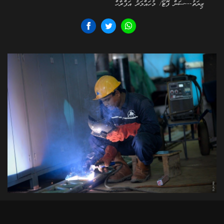
ޒިޔަތު---ސަން ފޮޓޯ/ މުހައްމަދު އަފްރާހް