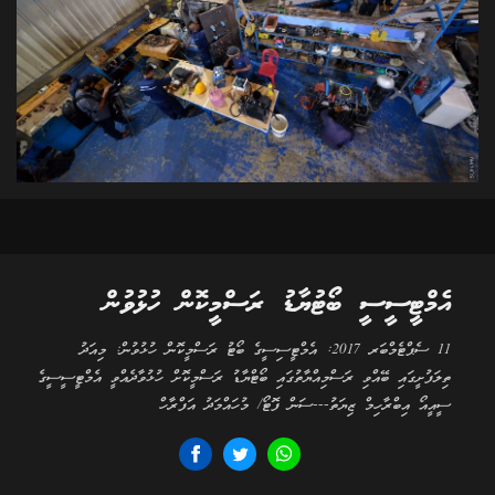
އެމްޓީސީސީ ބޯޓުޔާޑު ރަސްމީކޮން ހުޅުވުން
11 ސެޕްޓެމްބަރ 2017: އެމްޓީސިސީގެ ބޯޓު ރަސްމީކޮން ހުޅުވުން: މިއަދު
ތިލަފުށީގައި ބޭއްވި ރަސްމިއްޔާތުގައި ބޯޓްޔާޑު ރަސްމީކޮށް ހުޅުވާދެއްވީ އެމްޓީސީސީގެ
ސީއީއޯ އިބްރާހިމް ޒިޔަތު---ސަން ފޮޓޯ/ މުހައްމަދު އަފްރާހް