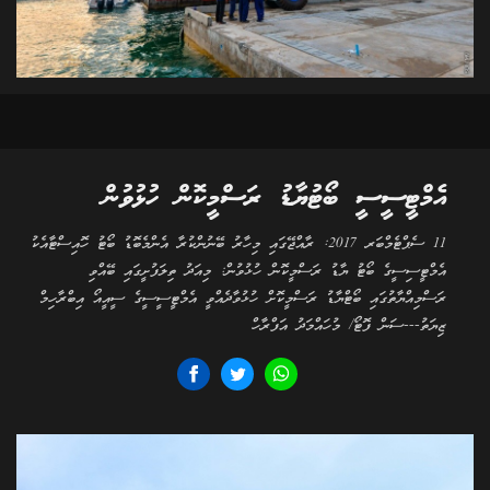
އެމްޓީސީސީ ބޯޓުޔާޑު ރަސްމީކޮން ހުޅުވުން
11 ސެޕްޓެމްބަރ 2017: ރާއްޖޭގައި މިހާރު ބޭނުންކުރާ އެންމެބޮޑު ބޯޓު ހޮއިސްޓާއެކު
އެމްޓީސިސީގެ ބޯޓު ޔާޑު ރަސްމީކޮން ހުޅުވުން: މިއަދު ތިލަފުށީގައި ބޭއްވި
ރަސްމިއްޔާތުގައި ބޯޓްޔާޑު ރަސްމީކޮށް ހުޅުވާދެއްވީ އެމްޓީސީސީގެ ސީއީއޯ އިބްރާހިމް
ޒިޔަތު---ސަން ފޮޓޯ/ މުހައްމަދު އަފްރާހް