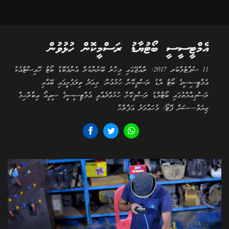
އެމްޓީސީސީ ބޯޓުޔާޑު ރަސްމީކޮން ހުޅުވުން
11 ސެޕްޓެމްބަރ 2017: ރާއްޖޭގައި މިހާރު ބޭނުންކުރާ އެންމެބޮޑު ބޯޓު ހޮއިސްޓާއެކު
އެމްޓީސިސީގެ ބޯޓު ޔާޑު ރަސްމީކޮން ހުޅުވުން: މިއަދު ތިލަފުށީގައި ބޭއްވި
ރަސްމިއްޔާތުގައި ބޯޓްޔާޑު ރަސްމީކޮށް ހުޅުވާދެއްވީ އެމްޓީސީސީގެ ސީއީއޯ އިބްރާހިމް
ޒިޔަތު---ސަން ފޮޓޯ/ މުހައްމަދު އަފްރާހް