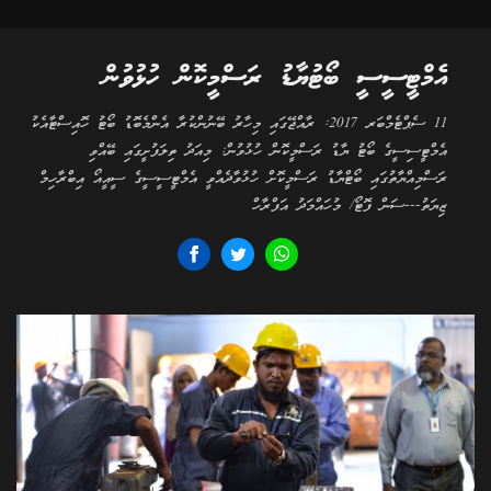
އެމްޓީސީސީ ބޯޓުޔާޑު ރަސްމީކޮން ހުޅުވުން
11 ސެޕްޓެމްބަރ 2017: ރާއްޖޭގައި މިހާރު ބޭނުންކުރާ އެންމެބޮޑު ބޯޓު ހޮއިސްޓާއެކު
އެމްޓީސިސީގެ ބޯޓު ޔާޑު ރަސްމީކޮން ހުޅުވުން: މިއަދު ތިލަފުށީގައި ބޭއްވި
ރަސްމިއްޔާތުގައި ބޯޓްޔާޑު ރަސްމީކޮށް ހުޅުވާދެއްވީ އެމްޓީސީސީގެ ސީއީއޯ އިބްރާހިމް
ޒިޔަތު---ސަން ފޮޓޯ/ މުހައްމަދު އަފްރާހް