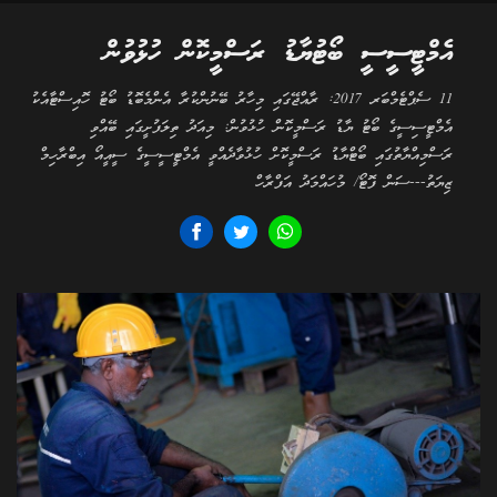
އެމްޓީސީސީ ބޯޓުޔާޑު ރަސްމީކޮން ހުޅުވުން
11 ސެޕްޓެމްބަރ 2017: ރާއްޖޭގައި މިހާރު ބޭނުންކުރާ އެންމެބޮޑު ބޯޓު ހޮއިސްޓާއެކު
އެމްޓީސިސީގެ ބޯޓު ޔާޑު ރަސްމީކޮން ހުޅުވުން: މިއަދު ތިލަފުށީގައި ބޭއްވި
ރަސްމިއްޔާތުގައި ބޯޓްޔާޑު ރަސްމީކޮށް ހުޅުވާދެއްވީ އެމްޓީސީސީގެ ސީއީއޯ އިބްރާހިމް
ޒިޔަތު---ސަން ފޮޓޯ/ މުހައްމަދު އަފްރާހް