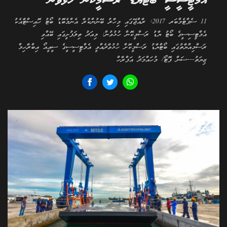
އެމްޓީސީސީ ބޯޓުޔާޑު ރަސްމީކޮން ހުޅުވުން
11 ސެޕްޓެމްބަރ 2017: ރާއްޖޭގައި މިހާރު ބޭނުންކުރާ އެންމެބޮޑު ބޯޓު ހޮއިސްޓާއެކު
އެމްޓީސިސީގެ ބޯޓު ޔާޑު ރަސްމީކޮން ހުޅުވުން: މިއަދު ތިލަފުށީގައި ބޭއްވި
ރަސްމިއްޔާތުގައި ބޯޓްޔާޑު ރަސްމީކޮށް ހުޅުވާދެއްވީ އެމްޓީސީސީގެ ސީއީއޯ އިބްރާހިމް
ޒިޔަތު---ސަން ފޮޓޯ/ މުހައްމަދު އަފްރާހް