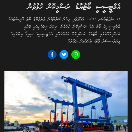
އެމްޓީސީސީ ބޯޓުޔާޑު ރަސްމީކޮން ހުޅުވުން
11 ސެޕްޓެމްބަރ 2017: ރާއްޖޭގައި މިހާރު ބޭނުންކުރާ އެންމެބޮޑު ބޯޓު ހޮއިސްޓާއެކު
އެމްޓީސިސީގެ ބޯޓު ޔާޑު ރަސްމީކޮން ހުޅުވުން: މިއަދު ތިލަފުށީގައި ބޭއްވި
ރަސްމިއްޔާތުގައި ބޯޓްޔާޑު ރަސްމީކޮށް ހުޅުވާދެއްވީ އެމްޓީސީސީގެ ސީއީއޯ އިބްރާހިމް
ޒިޔަތު---ސަން ފޮޓޯ/ މުހައްމަދު އަފްރާހް