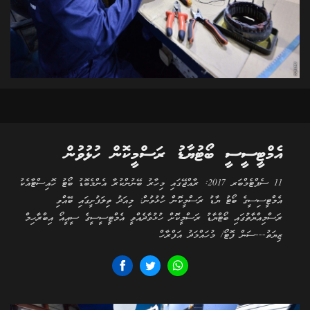
އެމްޓީސީސީ ބޯޓުޔާޑު ރަސްމީކޮން ހުޅުވުން
11 ސެޕްޓެމްބަރ 2017: ރާއްޖޭގައި މިހާރު ބޭނުންކުރާ އެންމެބޮޑު ބޯޓު ހޮއިސްޓާއެކު
އެމްޓީސިސީގެ ބޯޓު ޔާޑު ރަސްމީކޮން ހުޅުވުން: މިއަދު ތިލަފުށީގައި ބޭއްވި
ރަސްމިއްޔާތުގައި ބޯޓްޔާޑު ރަސްމީކޮށް ހުޅުވާދެއްވީ އެމްޓީސީސީގެ ސީއީއޯ އިބްރާހިމް
ޒިޔަތު---ސަން ފޮޓޯ/ މުހައްމަދު އަފްރާހް