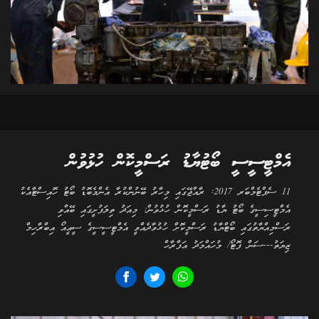
އެމްޓީސީސީ ބޯޓުޔާޑު ރަސްމީކޮން ހުޅުވުން
11 ސެޕްޓެމްބަރ 2017: ރާއްޖޭގައި މިހާރު ބޭނުންކުރާ އެންމެބޮޑު ބޯޓު ހޮއިސްޓާއެކު
އެމްޓީސިސީގެ ބޯޓު ޔާޑު ރަސްމީކޮން ހުޅުވުން: މިއަދު ތިލަފުށީގައި ބޭއްވި
ރަސްމިއްޔާތުގައި ބޯޓްޔާޑު ރަސްމީކޮށް ހުޅުވާދެއްވީ އެމްޓީސީސީގެ ސީއީއޯ އިބްރާހިމް
ޒިޔަތު---ސަން ފޮޓޯ/ މުހައްމަދު އަފްރާހް