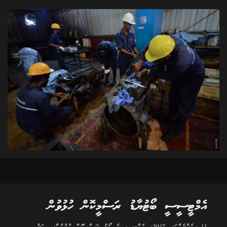
އެމްޓީސީސީ ބޯޓުޔާޑު ރަސްމީކޮން ހުޅުވުން