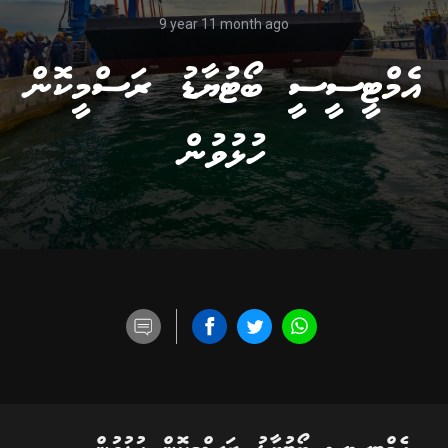
9 year 11 month ago
އެމްޓީސީސީ ބޯޓުޔާޑު ރަސްމީކޮން
ހުޅުވުން