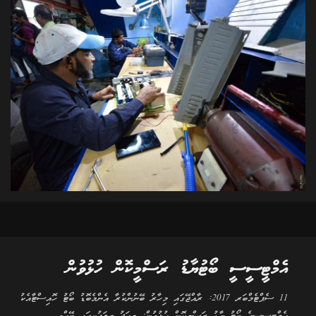
އެމްޓީސީސީ ބޯޓުޔާޑު ރަސްމީކޮން ހުޅުވުން
11 ސެޕްޓެމްބަރ 2017: ރާއްޖޭގައި މިހާރު ބޭނުންކުރާ އެންމެބޮޑު ބޯޓު ހޮއިސްޓާއެކު