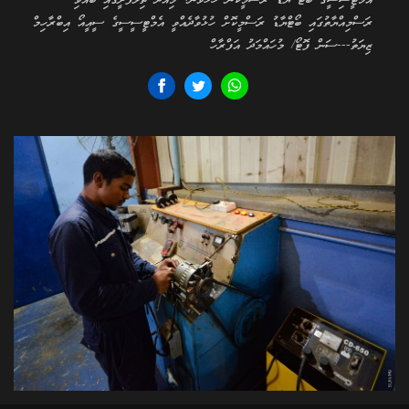
އެމްޓީސިސީގެ ބޯޓު ޔާޑު ރަސްމީކޮން ހުޅުވުން: މިއަދު ތިލަފުށީގައި ބޭއްވި
ރަސްމިއްޔާތުގައި ބޯޓްޔާޑު ރަސްމީކޮށް ހުޅުވާދެއްވީ އެމްޓީސީސީގެ ސީއީއޯ އިބްރާހިމް
ޒިޔަތު---ސަން ފޮޓޯ/ މުހައްމަދު އަފްރާހް