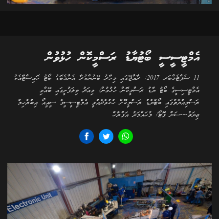
އެމްޓީސީސީ ބޯޓުޔާޑު ރަސްމީކޮން ހުޅުވުން
11 ސެޕްޓެމްބަރ 2017: ރާއްޖޭގައި މިހާރު ބޭނުންކުރާ އެންމެބޮޑު ބޯޓު ހޮއިސްޓާއެކު
އެމްޓީސިސީގެ ބޯޓު ޔާޑު ރަސްމީކޮން ހުޅުވުން: މިއަދު ތިލަފުށީގައި ބޭއްވި
ރަސްމިއްޔާތުގައި ބޯޓްޔާޑު ރަސްމީކޮށް ހުޅުވާދެއްވީ އެމްޓީސީސީގެ ސީއީއޯ އިބްރާހިމް
ޒިޔަތު---ސަން ފޮޓޯ/ މުހައްމަދު އަފްރާހް