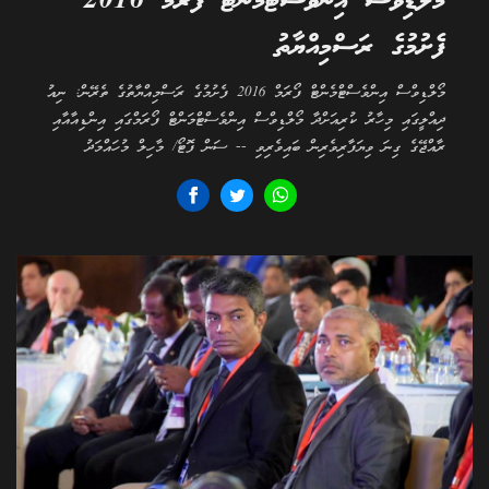
މޯލްޑިވްސް އިންވެސްޓްމަންޓް ފޯރަމް 2016
ފެށުމުގެ ރަސްމިއްޔާތު
މޯލްޑިވްސް އިންވެސްޓްމެންޓް ފޯރަމް 2016 ފެށުމުގެ ރަސްމިއްޔާތުގެ ތެރޭން: ނިއު
ދިއްލީގައި މިހާރު ކުރިއަށްދާ މޯލްޑިވްސް އިންވެސްޓްމަންޓް ފޯރަމްގައި އިންޑިއާއާއި
ރާއްޖޭގެ ގިނަ ވިޔަފާރިވެރިން ބައިވެރިވި -- ސަން ފޮޓޯ/ މާހިލް މުހައްމަދު