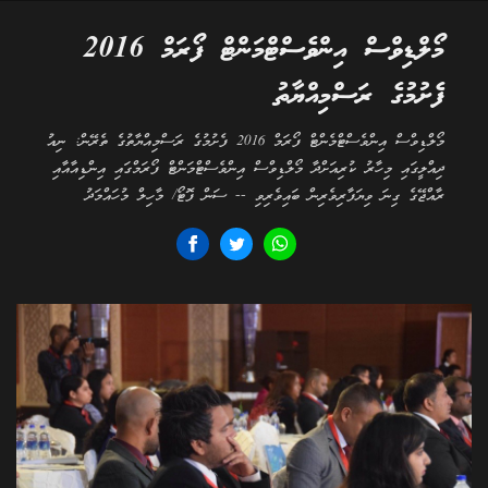
މޯލްޑިވްސް އިންވެސްޓްމަންޓް ފޯރަމް 2016
ފެށުމުގެ ރަސްމިއްޔާތު
މޯލްޑިވްސް އިންވެސްޓްމެންޓް ފޯރަމް 2016 ފެށުމުގެ ރަސްމިއްޔާތުގެ ތެރޭން: ނިއު
ދިއްލީގައި މިހާރު ކުރިއަށްދާ މޯލްޑިވްސް އިންވެސްޓްމަންޓް ފޯރަމްގައި އިންޑިއާއާއި
ރާއްޖޭގެ ގިނަ ވިޔަފާރިވެރިން ބައިވެރިވި -- ސަން ފޮޓޯ/ މާހިލް މުހައްމަދު