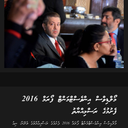
މޯލްޑިވްސް އިންވެސްޓްމަންޓް ފޯރަމް 2016
ފެށުމުގެ ރަސްމިއްޔާތު
މޯލްޑިވްސް އިންވެސްޓްމެންޓް ފޯރަމް 2016 ފެށުމުގެ ރަސްމިއްޔާތުގެ ތެރޭން: ނިއު