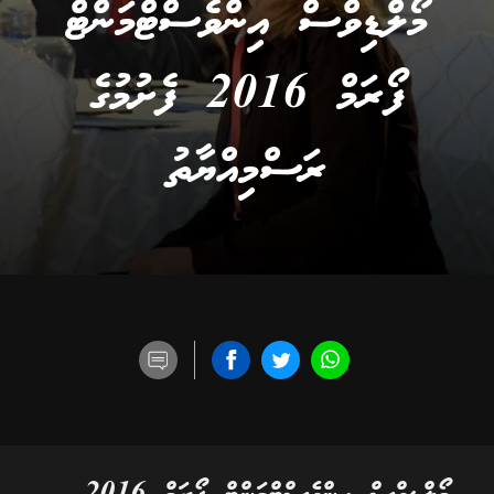
މޯލްޑިވްސް އިންވެސްޓްމަންޓް
ފޯރަމް 2016 ފެށުމުގެ
ރަސްމިއްޔާތު