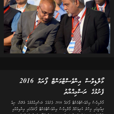
މޯލްޑިވްސް އިންވެސްޓްމަންޓް ފޯރަމް 2016
ފެށުމުގެ ރަސްމިއްޔާތު
މޯލްޑިވްސް އިންވެސްޓްމެންޓް ފޯރަމް 2016 ފެށުމުގެ ރަސްމިއްޔާތުގެ ތެރޭން: ނިއު
ދިއްލީގައި މިހާރު ކުރިއަށްދާ މޯލްޑިވްސް އިންވެސްޓްމަންޓް ފޯރަމްގައި އިންޑިއާއާއި