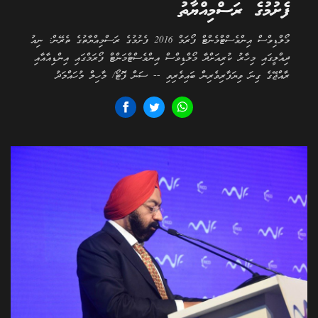
ފެށުމުގެ ރަސްމިއްޔާތު
މޯލްޑިވްސް އިންވެސްޓްމެންޓް ފޯރަމް 2016 ފެށުމުގެ ރަސްމިއްޔާތުގެ ތެރޭން: ނިއު
ދިއްލީގައި މިހާރު ކުރިއަށްދާ މޯލްޑިވްސް އިންވެސްޓްމަންޓް ފޯރަމްގައި އިންޑިއާއާއި
ރާއްޖޭގެ ގިނަ ވިޔަފާރިވެރިން ބައިވެރިވި -- ސަން ފޮޓޯ/ މާހިލް މުހައްމަދު