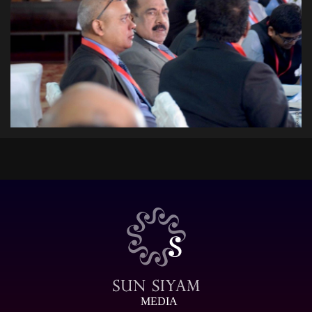
MEDIA