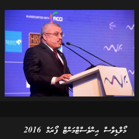
މޯލްޑިވްސް އިންވެސްޓްމަންޓް ފޯރަމް 2016