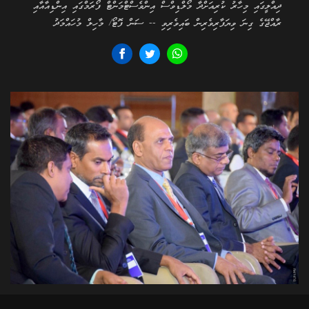
ދިއްލީގައި މިހާރު ކުރިއަށްދާ މޯލްޑިވްސް އިންވެސްޓްމަންޓް ފޯރަމްގައި އިންޑިއާއާއި
ރާއްޖޭގެ ގިނަ ވިޔަފާރިވެރިން ބައިވެރިވި -- ސަން ފޮޓޯ/ މާހިލް މުހައްމަދު