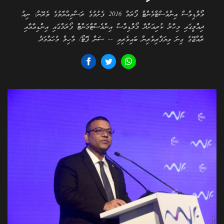
މޯލްޑިވްސް އިންވެސްޓްމެންޓް ފޯރަމް 2016 ފެށުމުގެ ރަސްމިއްޔާތުގެ ތެރޭން: ނިއު
ދިއްލީގައި މިހާރު ކުރިއަށްދާ މޯލްޑިވްސް އިންވެސްޓްމަންޓް ފޯރަމްގައި އިންޑިއާއާއި
ރާއްޖޭގެ ގިނަ ވިޔަފާރިވެރިން ބައިވެރިވި -- ސަން ފޮޓޯ/ މާހިލް މުހައްމަދު