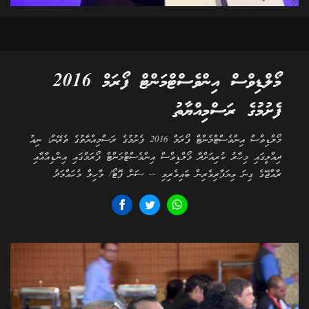
މޯލްޑިވްސް އިންވެސްޓްމަންޓް ފޯރަމް 2016
ފެށުމުގެ ރަސްމިއްޔާތު
މޯލްޑިވްސް އިންވެސްޓްމެންޓް ފޯރަމް 2016 ފެށުމުގެ ރަސްމިއްޔާތުގެ ތެރޭން: ނިއު
ދިއްލީގައި މިހާރު ކުރިއަށްދާ މޯލްޑިވްސް އިންވެސްޓްމަންޓް ފޯރަމްގައި އިންޑިއާއާއި
ރާއްޖޭގެ ގިނަ ވިޔަފާރިވެރިން ބައިވެރިވި -- ސަން ފޮޓޯ/ މާހިލް މުހައްމަދު