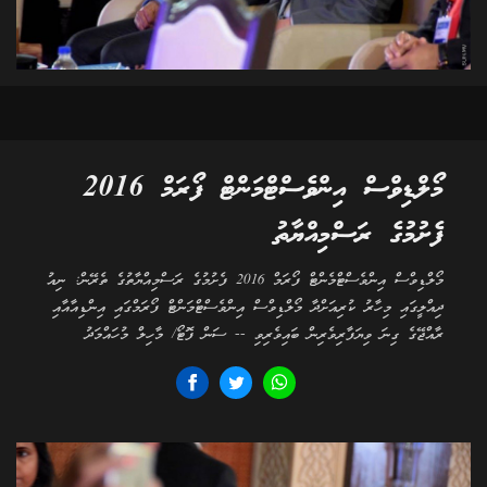
މޯލްޑިވްސް އިންވެސްޓްމަންޓް ފޯރަމް 2016
ފެށުމުގެ ރަސްމިއްޔާތު
މޯލްޑިވްސް އިންވެސްޓްމެންޓް ފޯރަމް 2016 ފެށުމުގެ ރަސްމިއްޔާތުގެ ތެރޭން: ނިއު
ދިއްލީގައި މިހާރު ކުރިއަށްދާ މޯލްޑިވްސް އިންވެސްޓްމަންޓް ފޯރަމްގައި އިންޑިއާއާއި
ރާއްޖޭގެ ގިނަ ވިޔަފާރިވެރިން ބައިވެރިވި -- ސަން ފޮޓޯ/ މާހިލް މުހައްމަދު