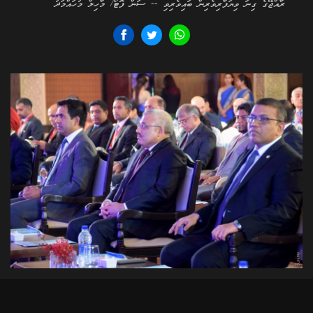
ރާއްޖޭގެ ގިނަ ވިޔަފާރިވެރިން ބައިވެރިވި -- ސަން ފޮޓޯ/ މާހިލް މުހައްމަދު