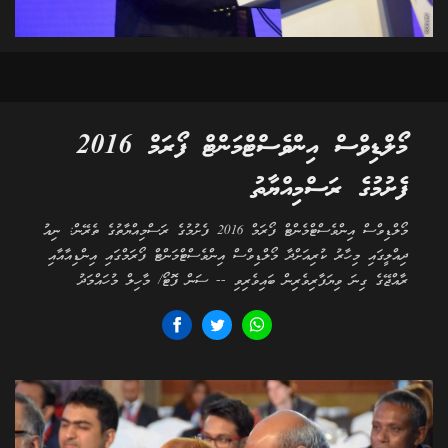
މޯލްޑިވްސް އިންވެސްޓްމަންޓް ފޯރަމް 2016
ފެށުމުގެ ރަސްމިއްޔާތު
މޯލްޑިވްސް އިންވެސްޓްމެންޓް ފޯރަމް 2016 ފެށުމުގެ ރަސްމިއްޔާތުގެ ތެރޭން: ނިއު
ދިއްލީގައި މިހާރު ކުރިއަށްދާ މޯލްޑިވްސް އިންވެސްޓްމަންޓް ފޯރަމްގައި އިންޑިއާއާއި
ރާއްޖޭގެ ގިނަ ވިޔަފާރިވެރިން ބައިވެރިވި -- ސަން ފޮޓޯ/ މާހިލް މުހައްމަދު