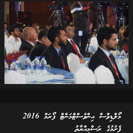
މޯލްޑިވްސް އިންވެސްޓްމަންޓް ފޯރަމް 2016
ފެށުމުގެ ރަސްމިއްޔާތު