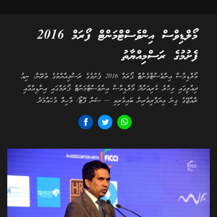
މޯލްޑިވްސް އިންވެސްޓްމަންޓް ފޯރަމް 2016
ފެށުމުގެ ރަސްމިއްޔާތު
މޯލްޑިވްސް އިންވެސްޓްމެންޓް ފޯރަމް 2016 ފެށުމުގެ ރަސްމިއްޔާތުގެ ތެރޭން: ނިއު
ދިއްލީގައި މިހާރު ކުރިއަށްދާ މޯލްޑިވްސް އިންވެސްޓްމަންޓް ފޯރަމްގައި އިންޑިއާއާއި
ރާއްޖޭގެ ގިނަ ވިޔަފާރިވެރިން ބައިވެރިވި -- ސަން ފޮޓޯ/ މާހިލް މުހައްމަދު