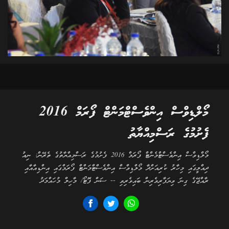
މޯލްޑިވްސް އިންވެސްޓްމަންޓް ފޯރަމް 2016
ފެށުމުގެ ރަސްމިއްޔާތު
މޯލްޑިވްސް އިންވެސްޓްމެންޓް ފޯރަމް 2016 ފެށުމުގެ ރަސްމިއްޔާތުގެ ތެރޭން: ނިއު
ދިއްލީގައި މިހާރު ކުރިއަށްދާ މޯލްޑިވްސް އިންވެސްޓްމަންޓް ފޯރަމްގައި އިންޑިއާއާއި
ރާއްޖޭގެ ގިނަ ވިޔަފާރިވެރިން ބައިވެރިވި -- ސަން ފޮޓޯ/ މާހިލް މުހައްމަދު