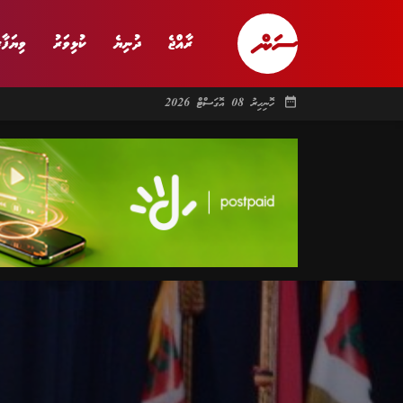
ރާއްޖެ
ދުނިޔެ
ކުޅިވަރު
ވިޔަފާރ
date_range
ހޮނިހިރު 08 އޮގަސްޓް 2026
ރާއްޖެ
ރިޕޯޓް
ދު