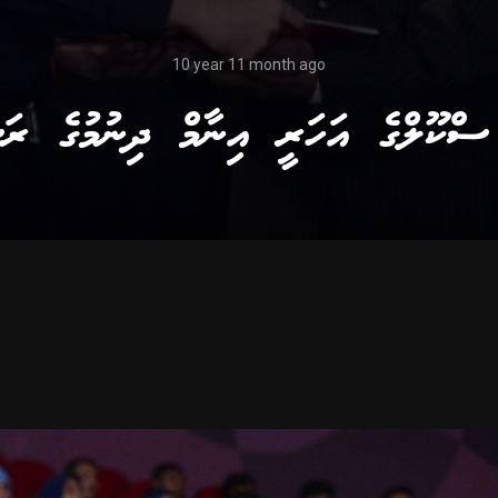
10 year 11 month ago
 ސްކޫލްގެ އަހަރީ އިނާމް ދިނުމުގެ ރަސ