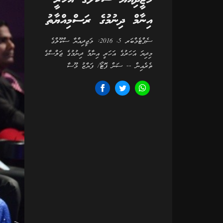
އިނާމް ދިނުމުގެ ރަސްމިއްޔާތު
ސެޕްޓެމްބަރ 5، 2016: މަޖީދިއްޔާ ސްކޫލްގެ
މިދިޔަ އަހަރުގެ އަހަރީ އިނާމު ދިނުމުގެ ޖަލްސާގެ
ތެރެއިން -- ސަން ފޮޓޯ/ ފަޔާޒު މޫސާ