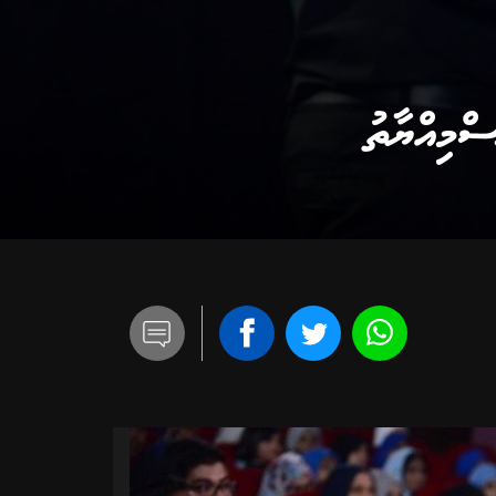
ްމިއްޔާތު