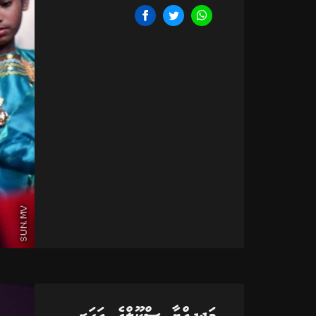
މަޖީދިއްޔާ ސްކޫލްގެ އަހަރީ