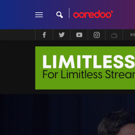
In
ދީން
ކޮލަމް
މަލްޓިމީޑިއާ