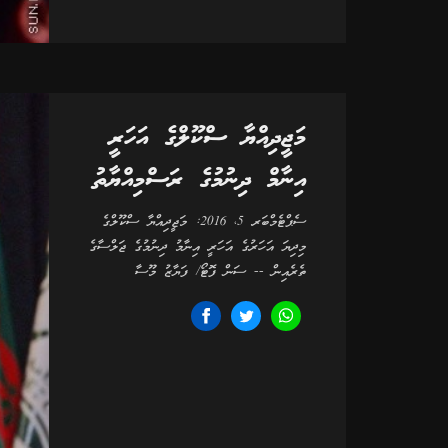
މަޖީދިއްޔާ ސްކޫލްގެ އަހަރީ
އިނާމް ދިނުމުގެ ރަސްމިއްޔާތު
ސެޕްޓެމްބަރ 5، 2016: މަޖީދިއްޔާ ސްކޫލްގެ
މިދިޔަ އަހަރުގެ އަހަރީ އިނާމު ދިނުމުގެ ޖަލްސާގެ
ތެރެއިން -- ސަން ފޮޓޯ/ ފަޔާޒު މޫސާ