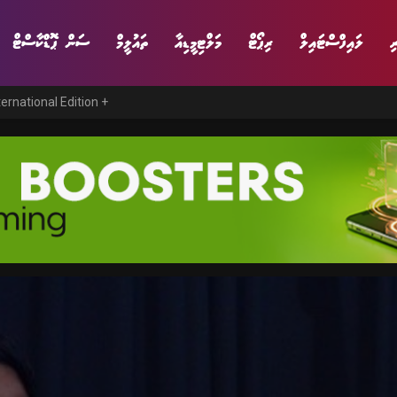
ި
ލައިފްސްޓައިލް
ރިޕޯޓް
މަލްޓިމީޑިއާ
ތައުލީމް
ސަން ޕޮޑްކާސްޓް
ternational Edition +
ނިޔެ
ވާހަކަ
ވިޔަފާރި
ލައިފްސްޓައިލް