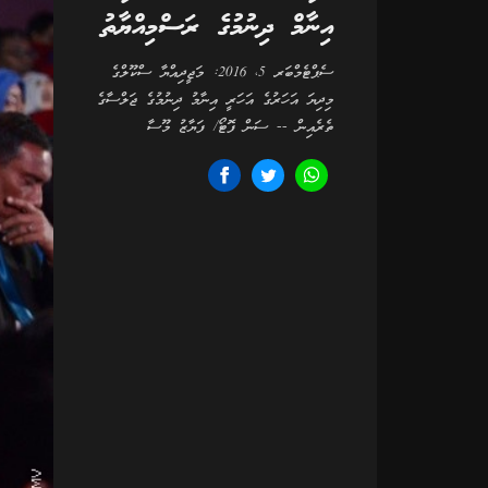
އިނާމް ދިނުމުގެ ރަސްމިއްޔާތު
ސެޕްޓެމްބަރ 5، 2016: މަޖީދިއްޔާ ސްކޫލްގެ
މިދިޔަ އަހަރުގެ އަހަރީ އިނާމު ދިނުމުގެ ޖަލްސާގެ
ތެރެއިން -- ސަން ފޮޓޯ/ ފަޔާޒު މޫސާ