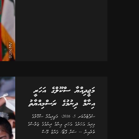
މަޖީދިއްޔާ ސްކޫލްގެ އަހަރީ
އިނާމް ދިނުމުގެ ރަސްމިއްޔާތު
ސެޕްޓެމްބަރ 5، 2016: މަޖީދިއްޔާ ސްކޫލްގެ
މިދިޔަ އަހަރުގެ އަހަރީ އިނާމު ދިނުމުގެ ޖަލްސާގެ
ތެރެއިން -- ސަން ފޮޓޯ/ ފަޔާޒު މޫސާ