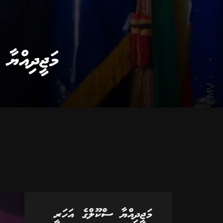
މަޖީދިއްޔާ
މަޖީދިއްޔާ ސްކޫލްގެ އަހަރީ