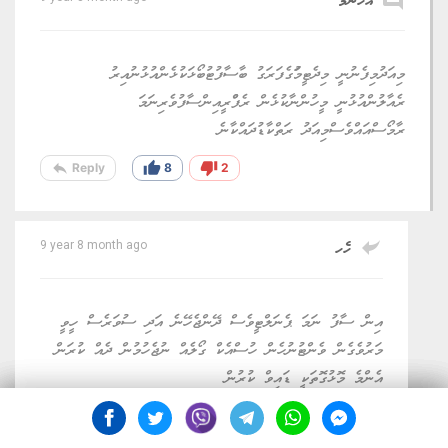
އަހަންމާ
މިއަދުމިފެނުނީ މިދެޓީމުަގެފަރަގު ބާސާފުޓުބޯޅަކުޅެންއުޅުނުއިރު
ރެއާލުންއުޅުނީ މީހުންނާކުޅެން ރެފްްރީއިންސާފުވެރިނަމަ
ރާމޯސްއައްވެސްމިއަދު ރަތްކާޑުދައްކާނެ
reply
thumb_up
thumb_down
Reply
8
2
reply
ހެހ
9 year 8 month ago
އިން ސާފު ނަމަ ޕެނަލްޓީވެސް ދޭންޖެހޭނެ އަދި ސުވަރެސް ހީވީ
މަރުވެގެން ވެންޓުނުހެން ހުސްއެކް ގޯލެއް ނުޖެހުމުން ދެއް ކުރަން
އެންމެ މޮޅުގޮތަކީ ޑައިވް ކުރުން