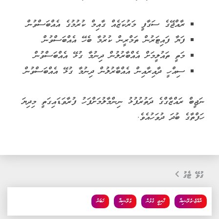
ރާއްޖޭގެ ސަގާފީ މަރުކަޒެއް ގާއިމް ކުރުމުގެ އެއްބަސްވުން
ފަޔާ ފައިޓަރުން ތަމްރީން ކުރުމާ ބެހޭ އެއްބަސްވުން
މަތީ ތައުލީމަށް އެއްބާރުލުން ދިނުމާ ގުޅޭ އެއްބަސްވުން
ސިއްހީ ދާއިރާއިން އެއްބާރުލުން ދިނުމާ ގުޅޭ އެއްބަސްވުން
ނަޖީބް ރައްޒާގްގެ ދަތުރުފުޅު ނިންމާލުމަށްފަހު ފުރާވަޑައިގަތީ މިދިޔަ
ހަފްތާގެ ބުދަ ދުވަހުއެވެ.
ގުޅޭ ޓެގު
ރާއްޖެ-މެލޭޝިއާ
ޚާރިޖީ ގުޅުން
މެލޭޝިއާ
ޚަބަރު