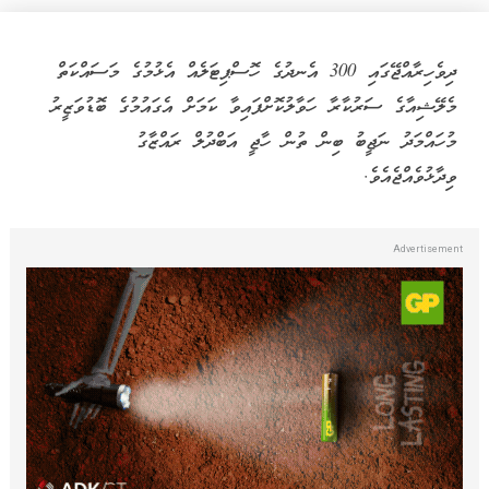
ދިވެހިރާއްޖޭގައި 300 އެނދުގެ ހޮސްޕިޓަލެއް އެޅުމުގެ މަސައްކަތް
މެލޭޝިއާގެ ސަރުކާރާ ހަވާލުކޮށްފައިވާ ކަމަށް އެގައުމުގެ ބޮޑުވަޒީރު
މުހައްމަދު ނަޖީބު ބިން ތުން ހާޖީ އަބްދުލް ރައްޒާގު
ވިދާޅުވެއްޖެއެވެ.