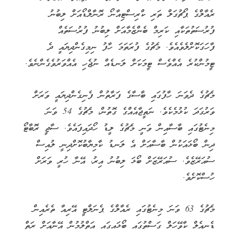
ރެއާލްގެ ޕޯޗުގަލް ތަރި ކްރިސްޓިއާނޯ ރޮނާލްޑޯއަށް ލިބުނު
ފުރުސަތުތަކާއި ކަރިމް ބެންޒެމާއަށް ލިބުނު ފުރުސަތެއް
ފާހަގަކޮށްލެވެއެވެ. މެޗުގެ ފުރަތަމަ ހާފު ނިމިގެންދިޔައީ ދެ
ޓީމުންކުރެ އެއްވެސް ޓީމަކަށް ލަނޑެއް ނުޖެހި އެއްވަރުވެގެންނެވެ.
މެޗުގެ ދެވަނަ ހާފުގައި ބާސާގެ ފަރާތުން ފެނިގެންދިޔައީ ވަރަށް
ވަރުގަދަ ކުޅުމެކެވެ. ނަތީޖާއެއްގެ ގޮތުން، މެޗުގެ 54 ވަނަ
މިނެޓުގައި ބާސާއިން ވަނީ މެޗުގެ ލީޑު ހޯދައިފައެވެ. ސާޖީ ރޮބާޓޯ
ދިން ބޯޅައަކުން ބާސާއަށް އެ ލަނޑު ކާމިޔާބުކޮށްދިނީ ލުއިސް
ސުއަރޭޒެވެ. ސުއަރޭޒަށް ބޯޅަ ލިބުނު އިރު، އޭނާ ހުރީ ވަރަށް
ހުސްކޮށެވެ.
މެޗުގެ 63 ވަނަ މިނެޓުގައި ރެއާލްގެ ޕެނަލްޓީ އޭރިއާ ތެރެއިން
ޑެނިއެލް ކާވޭހަލް ގަސްތުގައި ބޯޅައިގައި އަތްލުމުން އޭނާއަށް ރަތް