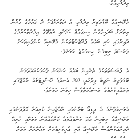
ވިދާޅުވިއެވެ.
މެލޭޝިއާގެ ބޮޑުވަޒީރު ވިދާޅުވީ، އެ ދަތުރަށްފަހު ދެ ގައުމުގެ ގުޅުން
އިތުރަށް ބަދަހިވެގެން ހިނގައްޖެ ކަމަށާއި ރާއްޖޭގެ އިމާރާތްކުރުމުގެ
ދާއިރާގައި ހުރި ބައެއް ޕްރޮޖެކްޓްތަކުން މެލޭޝިއާ ކުންފުނިތަކަށް
ފުރުސަތު ލިބިގެން ހިނގައްޖެ ކަމަށެވެ.
އެ ފުރުސަތުތަކުގެ ތެރެއިން ބައެއް ކަންކަން ފާހަގަކުރައްވަމުން
ބޮޑުވަޒީރު ނަޖީބް ވިދާޅުވީ، 300 އެނދުގެ ހޮސްޕިޓަލެއް ރާއްޖޭގައި
ތަރައްގީކުރުމުގެ މަސައްކަތްވެސް ހިމެނޭ ކަމަށެވެ.
އެމަނިކުފާނުގެ އެ ވީޑިއޯ ބަޔާނުގައި ރާއްޖެއިން ކުރިއަށް އޮތްތަނުގައި
މެލޭޝިއާގެ ކިބައިން އެދޭ ކަންތައްތައް ކޮށްދެއްވާނެ ކަމަށާއި ހުރިހާ
ދާއިރާއަކުންވެސް މެލޭޝިއާ އޮތީ އެހީތެރިވުމަށް ތައްޔާރަށް ކަމަށް