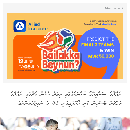
ރެއާލްގެ ސަންތިއާގޯ ބެރްނަބެއުގައި މިއަދު ކުޅުނު މެޗުގައި ރެއާލްގެ
މައްޗަށް ބާސާއިން ކުރި ހޯދާފައިވަނީ 3-0 ގެ ނަތީޖާއަކުންނެވެ.