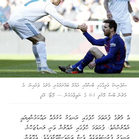
ސްޕެނިޝް ލަލީގާގައި ބާސާއާއި ރެއާލް ބައްދަލުކުރި މެޗުގެ ތެރެއިން: އެ
މެޗުން ބާސާ މޮޅުވީ 3-0 ގެ ނަތީޖާއަކުން --- ފޮޓޯ/ އޭޕީ
އެ މެޗުގެ ފުރަތަމަ ހާފުގައި ރަނގަޅު ކުޅުމެއް ދައްކަމުންދިޔައީ
ރެއާލުންނެވެ. ފުރަތަމަ ހާފުގައި ރެއާލުން ވަނީ ލަނޑުޖަހާނެ
ރަނގަޅު ފުރުސަތުތަކެއް ވެސް ތަނަވަސްކޮށްފައެވެ. އެގޮތުން