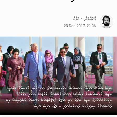
މުޙައްމަދު ސަމާޙު
23 Dec 2017, 21:36
ރައީސް އަބްދުﷲ ޔާމީންގެ ދެކަނބަލުންގެ ދައުވަތަކަށް ރާއްޖެ ވަޑައިގެންނެވި މެލޭޝިއާގެ ބޮޑުވަޒީރު
ނަޖީބުގެ ދެކަނބަލުންނަށް ރަސްމީކޮށް މަރުހަބާ ދެންނެވުން: ރާއްޖެއަށް ކުރެއްވި ދަތުރުފުޅު
ނިންމަވާލެވުމަށްފަހު، ނަޖީބް ރައްޒާގް ވަނީ ރާއްޖޭގެ ޕްރޮޖެކްޓްތަކުން މެލޭޝިއާގެ ކުންފުނިތަކަށް ގިނަ
ފުރުސަތުތަކެއް ލިބިފައިވާކަން ފާހަގަކުރައްވާފައި -- ފޮޓޯ/ ރައީސް އޮފީސް