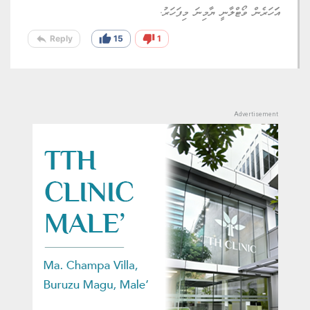
އަަހަރެން ވޯޓްލާނީ ޔާމިނަ މިފަހަރު.
reply
thumb_up
thumb_down
Reply
15
1