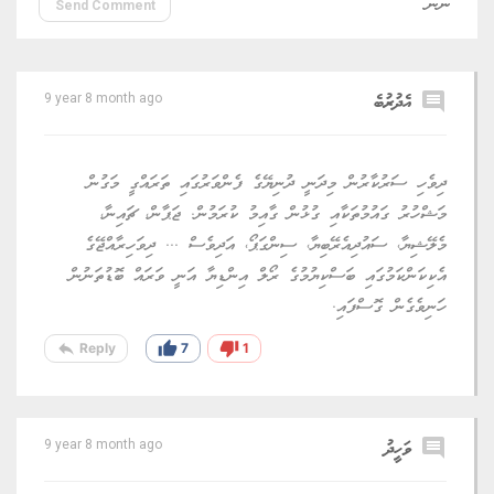
Send Comment
comment
އެދުރުބެ
9 year 8 month ago
ދިވެހި ސަރުކާރުން މިދަނީ ދުނިޔޭގެ ފެންވަރުގައި ތަރައްގީ މަގުން
މަޝްހުރު ގައުމުތަކާއި ގުޅުން ގާއިމު ކުރަމުން. ޖަޕާން، ޗައިނާ،
މެލޭޝިޔާ، ސައުދިއެރޭބިޔާ، ސިންގަޕޯ، އަދިވެސް ... ދިވަހިރާއްޖޭގެ
އެކިކަންކަމުގައި ބަސްކިޔުމުގެ ރޯލް އިންޑިޔާ އަނީ ވަރައް ބޮޑުތަނުން
ހަނިވެގެން ގޮސްފައި.
reply
thumb_up
thumb_down
Reply
7
1
comment
ވަހީދު
9 year 8 month ago