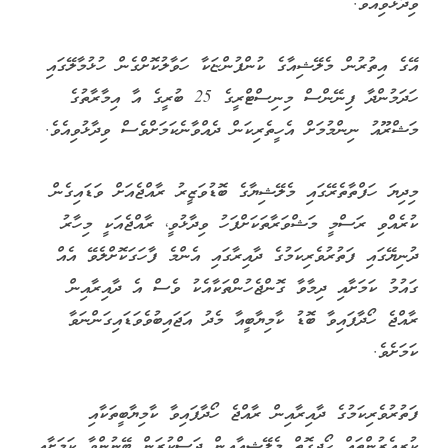
ވިދާޅުވިއެވެ.
އޭގެ އިތުރުން މެލޭޝިއާގެ ކުންފުންޏަކާ ހަވާލުކޮށްގެން ހުޅުމާލޭގައި
ހަދަމުންދާ ފިނޭންސް މިނިސްޓްރީގެ 25 ބުރީގެ އާ އިމާރާތުގެ
މަޝްރޫއު ނިންމުމަށް އެހީތެރިކަން ދެއްވާނެކަމަށްވެސް ވިދާޅުވިއެވެ.
މިދިޔަ ހަފްތާތެރޭގައި މެލޭޝިޔާގެ ބޮޑުވަޒީރު ރާއްޖެއަށް ވަޑައިގެން
ކުރެއްވި ރަސްމީ މަޝްވަރާތަކަށްފަހު ވިދާޅުވީ، ރާއްޖެއަކީ މިހާރު
ދުނިޔޭގައި ފަތުރުވެރިކަމުގެ ދާއިރާގައި އެންމެ ފާހަގަކޮށްލެވޭ އެއް
ގައުމު ކަމަށާއި ދިމާވާ ގޮންޖެހުންތަކާއެކު ވެސް އެ ދާއިރާއިން
ރާއްޖެ ހޯދާފައިވާ ބޮޑު ކާމިޔާބީއާ މެދު އަޖައިބުވެވަޑައިގަންނަވާ
ކަމަށެވެ.
ފަތުރުވެރިކަމުގެ ދާއިރާއިން ރާއްޖެ ހޯދާފައިވާ ކާމިޔާބީތަކާއި
ކުރިއެރުންތައް ހޯދިގޮތް މެލޭޝިއާއިން ދަސްކުރަން ބޭނުންވާ ކަމަށާއި