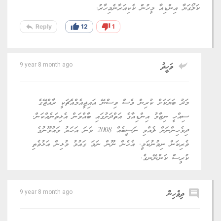
ކަލޯގަޔާ އިންޑިއާ މީހުން ކެކިއަރާނެމިހާރު.
reply
thumb_up
thumb_down
Reply
12
1
reply
ވަހީދު
9 year 8 month ago
މަދު ބަޔަކަށް ކުރިން ވެސް ވިސްނޭ އައިޖީއެމްއެޗަކީ ރާއްޖޭގެ
ސިއްހީ ނިޒާމު އިންޑިއާގެ އަތްދަށުގައި ބާއްވަން އެޅިތަނެއްކަން.
ދިވެހިންނަށް ލެއްވި ނަސީބެއް 2008 ވަނަ އަހަރު މައުމޫނުގެ
ވެރިކަން ނިމުނުކަމީ. އެހެން ނޫން ނަމަ ގައުމު މުޅިން އަޅުވެތި
ކުރީސް ކަންނޭނގެ.
comment
ދިވެހިން
9 year 8 month ago