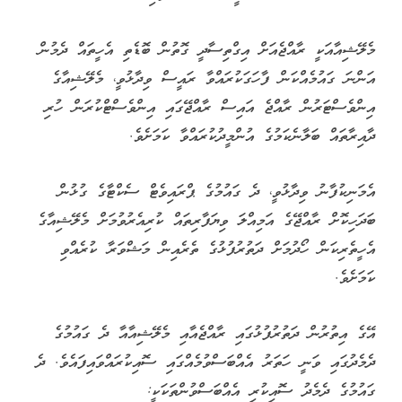
މެލޭޝިއާއަކީ ރާއްޖެއަށް އިގްތިސާދީ ގޮތުން ބޮޑެތި އެހީތައް ދެމުން
އަންނަ ގައުމެއްކަން ފާހަގަކުރައްވާ ރައީސް ވިދާޅުވީ، މެލޭޝިއާގެ
އިންވެސްޓަރުން ރާއްޖެ އައިސް ރާއްޖޭގައި އިންވެސްޓްކުރަން ހުރި
ދާއިރާތައް ބަލާނެކަމުގެ އުންމީދުކުރައްވާ ކަމަށެވެ.
އެމަނިކުފާނު ވިދާޅުވީ، ދެ ގައުމުގެ ޕްރައިވެޓް ސެކްޓާގެ ގުޅުން
ބަދަހިކޮށް ރާއްޖޭގެ އަމިއްލަ ވިޔަފާރިތައް ކުރިއެރުވުމަށް މެލޭޝިއާގެ
އެހީތެރިކަން ހޯދުމަށް ދަތުރުފުޅުގެ ތެރެއިން މަޝްވަރާ ކުރެއްވި
ކަމަށެވެ.
އޭގެ އިތުރުން ދަތުރުފުޅުގައި ރާއްޖެއާއި މެލޭޝިއާއާ ދެ ގައުމުގެ
ދެމެދުގައި ވަނީ ހަތަރު އެއްބަސްވުމެއްގައި ސޮއިކުރައްވައިފައެވެ. ދެ
ގައުމުގެ ދެމެދު ސޮއިކުރި އެއްބަސްވުންތަކަކީ: