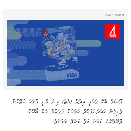
މޫސުމާ ބެހޭ ގައުމީ އިދާރާ (މެޓު) އިން ބުނީ މުލަކު އަތޮޅުން
ފެށިގެން ހައްދުންމައްޗާ ހަމައަށް ގުގުރުމާ އެކު ބޯކޮށް
ވާރޭވެހޭނެ ކަމަށް ލަފާ ކުރެވޭ ކަމަށެވެ.