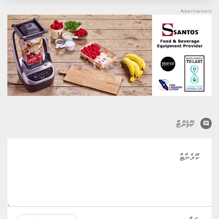
comment
ކޮމެންޓް