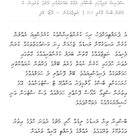
ސްޕެނިޝް ލަލީގާގައި ބާސާއާއި ރެއާލް ބައްދަލުކުރި މެޗުގެ ތެރެއިން: އެ
މެޗުން ބާސާ މޮޅުވީ 3-0 ގެ ނަތީޖާއަކުން --- ފޮޓޯ/ އޭޕީ
އެ ޕެނަލްޓީއަށްފަހު، ދިހަ ކުޅުންތެރިންނާއެކު ކުޅެމުންދިޔަ ރެއާލުން
ކުޅުން ރަނގަޅުކޮށް ލަނޑެއް ޖެހުމަށް ގިނަ މަސައްކަތްތަކެއް ކުރަން
ފެށިއެވެ. ނަތީޖާއެއްގެ ގޮތުން، ބަދަލު ކުޅުންތެރިއެއްގެ ގޮތުގައި
ދެވަނަ ހާފުގައި ކުޅެން ނުކުތް ގެރެތު ބޭލްގެ ފަރާތުން ނުރައްކާތެރި
ހަމަލާތަކެއް ފެނިގެންދިޔައެވެ. ބޭލް ފޮނުވާލި ދެ ހަމަލާއެއްގެ
ހުރަހަކަށްވީ ބާސާގެ ގޯލްކީޕަރު އަންދްރޭ ޓާ ސްޓެގަންއެވެ. އޭގެ
އިތުރުން ސާޖިއޯ ރާމޯސް ފޮނުވާލި ހަމަލާއެއް ވެސް ސްޓެގަން ވަނީ
ހުޝިޔާރުކަމާއެކު މަތަކޮށްފައެވެ.
ބާސާއިން ތިން ލަނޑުގެ ލީޑެއް ހޯދީ މެޗުގެ ދެވަނަ ހާފުގެ އިތުރު
ވަގުތުކޮޅު ތެރޭގައެވެ. ރެއާލްގެ ޕެނަލްޓީ އޭރިއާ ތެރެއަށް