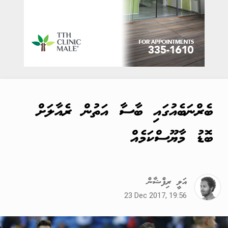
ބެރްނަބެއުގައި ބާސާ އަތުން ރެއާލަށް
ބޮޑު މާޔޫސްކަމެއް
އަލީ ރިފްޝާން
23 Dec 2017, 19:56