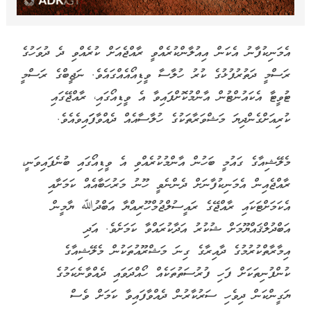
އެމަނިކުފާނު އެކަން އިއުލާންކުރެއްވީ ރާއްޖެއަށް ކުރެއްވި ދެ ދުވަހުގެ
ރަސްމީ ދަތުރުފުޅުގެ ކުރު ހުލާސާ ވީޑިއޯއެއްގައެވެ. ނަޖީބްގެ ރަސްމީ
ޓުވީޓާ އެކައުންޓުން އާންމުކޮށްފައިވާ އެ ވީޑިއޯގައި، ރާއްޖޭގައި
ކުރިއަށްގެންދިޔަ މަޝްވަރާތަކުގެ ހުލާސާއެއް ދެއްވާފަައިވެއެވެ.
މެލޭޝިއާގެ ގައުމީ ބަހުން އާންމުކުރެއްވި އެ ވީޑިއޯގައި ބުނެފައިވަނީ،
ރާއްޖެއިން އެމަނިކުފާނަށް ދެންނެވީ ހޫނު މަރުހަބާއެއް ކަމަށާއި
އެކަމަށްޓަކައި ރާއްޖޭގެ ރައީސުލްޖުމްހޫރިއްޔާ އަބްދުﷲ ޔާމީން
އަބްދުލްޤައްޔޫމަށް ޝުކުރު އަދާކުރައްވާ ކަމަށެވެ. އަދި
އިމާރާތްކުރުމުގެ ދާއިރާގެ ގިނަ މަޝްރޫއުތަކުން މެލޭޝިއާގެ
ކުންފުނިތަކަށް ފަހި ފުރުސަތުތަކެއް ހޯއްދަވައި ދެއްވާނެކަމުގެ
ޔަގީންކަން ދިވެހި ސަރުކާރުން ދެއްވާފައިވާ ކަމަށް ވެސް