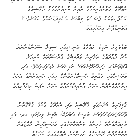
ރާއްޖޭގެ ފަތުރުވެރިކަމުގެ ދާއިރާ ކުރިއެރުވުމަށް މެލޭޝިއާގެ
ކުންފުނިތަކަށް ފުރުސަތު ލިބުމަށް އުންމީދުކުރައްވާ ކަމަށްވެސް
އެމަނިކުފާނު ވިދާޅުވިއެވެ.
ބޮޑުވަޒީރު ނަޖީބު ރައްޒާގު ވަނީ ދިވެހި ސިވިލް ސާވަންޓުންނަށް
ކުރު މުއްދަތުގެ ތަމްރީނާ ތަޖުރިބާގެ ފުރުސަތުތައް ކުރިއަށް
އޮތްތަނުގައި ފަހިކޮށްދޭނެކަމުގެ ޔަގީންކަން ދެއްވައިފައެވެ. އަދި
މެލޭޝިއާގައި ތައުލީމު ހާސިލްކުރަމުންދާ ދިވެހި ދަރިވަރުންގެ އަދަދު
އިތުރުވެގެންދާނެ ކަމަށް އުންމީދުކުރައްވާ ކަމަށް ނަޖީބު ވިދާޅުވިއެވެ.
ގުޅިފައިވާ ބަޔާނުގައި މެލޭޝިއާ އަދި ރާއްޖޭގެ ގުޅުމާ ގުޅޭގޮތުން
ވާހަކަފުޅުދައްކަވަމުން ރައީސް އަބްދުﷲ ޔާމީން ވިދާޅުވީ، އދ. ގައި
ކުރިއަށްގެންދާ މުހިންމު ކަންތައްތަކުގައި މެލޭޝިއާއިން ރާއްޖެއަށް
އެއްބާރުލުން ދޭނެކަމުގެ ޔަގީންކަން ދެއްވާފައިވާ ކަމަށެވެ.