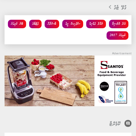
ގުޅޭ ޓެގު
އެލް ކްލެސިކޯ
ރެއާލް މެޑްރިޑް
ސްޕެނިޝް ލީގު
ބާސެލޯނާ
ފުޓްބޯޅަ
ބޭރު ކުޅިވަރު
ކުޅިވަރު 2017
comment
ކޮމެންޓް