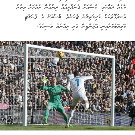
ކާޑެއް ދައްކައި، ބާސާއަށް ޕެނަލްޓީއެއް ދިނުމުން ރެއާލަށް އިތުރު
އުނދަގޫތަކަކާ ކުރިމަތިލާން ޖެހުނެވެ. ބާސާއަށް އެ ޕެނަލްޓީ
ކާމިޔާބުކޮށްދިނީ އާޖެންޓީނާ ތަރި ލިއޮނެލް މެސީއެވެ.