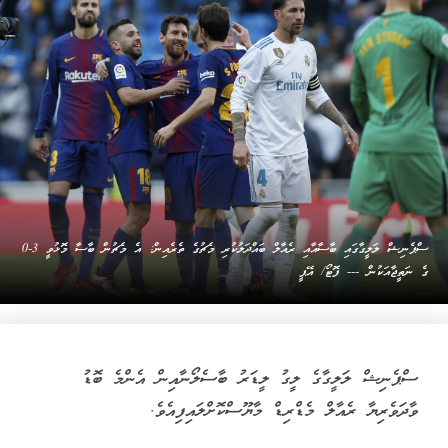
ސްޕެނިޝް ލަލީގާގައި ބާސާއާއި ރެއާލް ބައްދަލުކުރި މެޗުގެ ތެރެއިން: އެ މެޗުން ބާސާ މޮޅުވީ 3-0
ގެ ނަތީޖާއަކުން --- ފޮޓޯ/ އޭޕީ
ސްޕެނިޝް ލަލީގާގެ ލީގު ލީޑަރު ބާސެލޯނާއިން އެންމެ ބޮޑު
ވާދަވެރިޔާ ރެއާލް މެޑްރިޑް މާޔޫސްކޮށްލައިފިއެވެ.