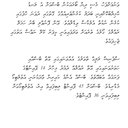
ވަނުމަށްފަހު، މެސީ ދިން ބޯޅައަކުން ބާސާއަށް އެ ލަނޑު
ކާމިޔާބުކޮށްދިނީ ބަދަލު ކުޅުންތެރިއެއްގެ ގޮތުގައި ދެވަނަ ހާފުގައި
ކުޅެން ނުކުތް އެލެކްސް ވިޑާލްއެވެ. އޭނާ ފޮނުވާލި ބާރު ހަމަލާ
ރެއާލްގެ ގޯލުގެ ތެރެއަށް ވަދެފައިވަނީ ކީޕަރު ކޭލާ ނަވާސް އަތުގައި
ޖެހިފައެވެ.
ސްޕެނިޝް ލަލީގާ ތާވަލުގެ އެއްވަނައިގައި އޮތް ބާސާއާއި
ހަތަރުވަނައިގައި އޮތް ރެއާލްއާ ދެމެދު މިހާރު 14 ޕޮއިންޓްގެ
ފަރަގެއް އެބައޮތެވެ. ބާސާއާ އެންމެ ކައިރިން ވާދަކުރަނީ އެތުލެޓިކޯ
މެޑްރިޑެވެ. ބާސާއަށް 45 ޕޮއިންޓް ލިބިފައިވާ އިރު، އެތުލެޓިކޯއަށް
ލިބިފައިވަނީ 36 ޕޮއިންޓެވެ.