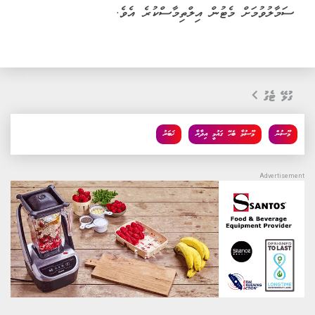
ސަމާލުވުމަށް މެޓުން އިލްތިމާސްކުރެ އެވެ.
ގުޅޭ ޓެގު
މޫސުން
މޫސުމާ ބެހޭ ގައުމީ އިދާރާ
ޚަބަރު