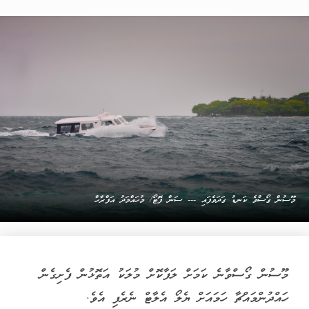
މޫސުން ގޯސްވެ ކަނޑު ގަދަވެފައި --- ސަން ފޮޓޯ/ މުހައްމަދު އަފްރާހް
މޫސުން ގޯސްވާނެ ކަމަށް ލަފާކޮށް މުލަކު އަތޮޅުން ފެށިގެން
ހައްދުންމައްޗާ ހަމައަށް ޔެލޯ އެލާޓް ނެރެފި އެވެ.