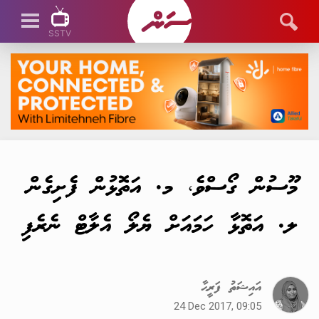
SSTV
SSTV LIVE
މޫސުން ގޯސްވެ، މ. އަތޮޅުން ފެށިގެން
ލ. އަތޮޅާ ހަމައަށް ޔެލޯ އެލާޓް ނެރެފި
އައިޝަތު ފަރީޙާ
24 Dec 2017, 09:05