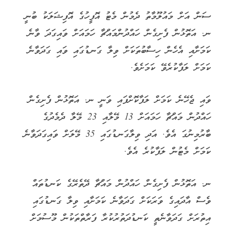
ސަން އަށް މައުލޫމާތު ދެމުން މެޓު އޮފީހުގެ އޮފިޝަލަކު ބުނީ
ނ. އަތޮޅުން ފެށިގެން ހައްދުންމައްޗާ ހަމައަށް ވައިގަދަ ވާނެ
ކަމަށާއި އެހެން ހިސާބުތަކަށް ވިލާ ގަނޑުގައި ވައި ގަދަވާނެ
ކަމަށް ލަފާކުރެވޭ ކަމަށެވެ.
ވައި ޖެހޭނެ ކަމަށް ލަފާކޮށްފައި ވަނީ ނ. އަތޮޅުން ފެށިގެން
ހައްދުން މައްޗާ ހަމައަށް 13 މޭލާއި 23 މޭލާ ދެމެދުގެ
ބާރުމިނުގަ އެވެ. އަދި ވިލާގަނޑުގައި 35 މޭލަށް ވައިގަދަވާނެ
ކަމަށް މެޓުން ލަފާކުރެ އެވެ.
ނ. އަތޮޅުން ފެށިގެން ހައްދުން މައްޗާ ދޭތެރޭގެ ކަނޑުތައް
ވެސް އާދައިގެ ވަރަކަށް ގަދަވާނެ ކަމަށާއި ވިލާ ގަނޑުގައި
އިތުރަށް ގަދަވާނެތީ ކަނޑުދަތުރުކުރާ ފަރާތްތަކުން މޫސުމަށް