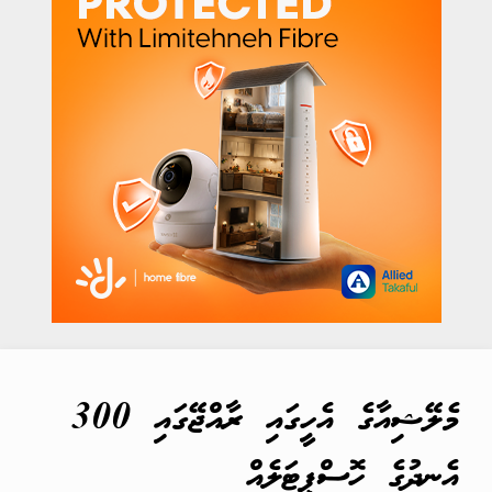
މެލޭޝިއާގެ އެހީގައި ރާއްޖޭގައި 300
އެނދުގެ ހޮސްޕިޓަލެއް