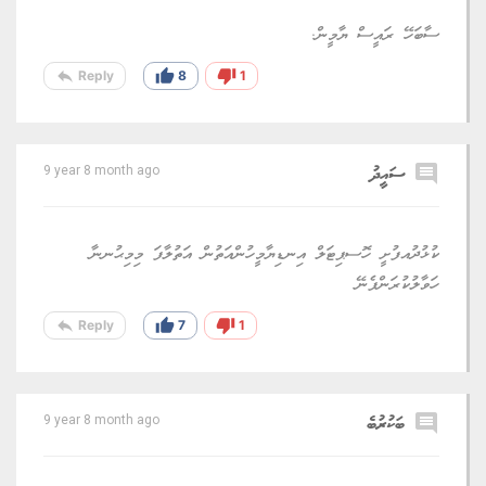
ސާބަހޭ ރައީސް ޔާމީން.
reply
thumb_up
thumb_down
Reply
8
1
comment
ސައީދު
9 year 8 month ago
ކުޅުދުއފުށީ ހޮސޕިޓަލް އިނޑިޔާމީހުންއަތުން އަތުލާފަ މިމިޙުނނާ
ހަވާލުކުރަންފެނޭ
reply
thumb_up
thumb_down
Reply
7
1
comment
ބަކުރުބެ
9 year 8 month ago