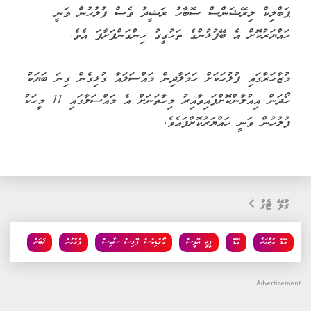
ޕަބްލިކް ލިރޭޝަންސް ސޮބާހު ރަޝީދު ވެސް ފުލުހުން ވަނީ
ހައްޔަރުކޮށް އެ ބޭފުޅުންގެ ތަހުގީގު ހިންގަންފަށާފަ އެވެ.
މުޒާހަރާގައި ފުލުހަކަށް ހަމަލާދިން މައްސަލައާ ގުޅިގެން ގިނަ ބަޔަކު
ހޯދަން އިއުލާންކޮށްފައިވާއިރު މިހާތަނަށް އެ މައްސަލާގައި 11 މީހަކު
ފުލުހުން ވަނީ ހައްޔަރުކޮށްފައެވެ.
ގުޅޭ ޓެގު
މޭޑޭ މުޒާހަރާ
މޭޑޭ
ޕީޖީ އޮފީސް
މޯލްޑިވްސް ޕޮލިސް ސާވިސް
ފުލުހުން
ޚަބަރު