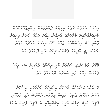
މިމަހުގެ އެއްވަނަ ދުވަހު އިދިކޮޅު ފަރާތްތަކުން އިންތިޒާމްކޮށްގެން
ކުރިއަށްގެންދިޔަ މުޒާހަރާއާ ގުޅިގެން އިއްޔެ ދައުވާ ކުރަން ޕީޖީއަށް
ފޮނުވި 43 މީހުންނާއެކު ޖުމްލަ 123 މީހެއްގެ މައްޗަށް ދައުވާ
ކުރަން ޕީޖީ އޮފީހަށް ފުލުހުން މިހާރު ވަނީ ފޮނުވާފަ އެވެ.
މޭޑޭގެ މުޒާހަރާގައި ހައްޔަރު ކުރި މީހުންގެ ތެރެއިން 116 މީހަކު
ފުލުހުން މިހާރު ވަނީ ބަންދުން ދޫކޮށްލާފަ އެވެ.
މޭ އެއްވަނަ ދުވަހުގެ މުޒާހަރާ އިންތިޒާމް ކުރުމުގައި އިސްކޮށް
އުޅުނު އަދާލަތު ޕާޓީގެ ރައީސް އިމްރާން އަބްދުﷲ އާއި ޖުމްހޫރީ
ޕާޓީގެ ނައިބު ލީޑަރު އަމީން އިބްރާހީމާއި އެ ޕާޓީގެ ފޮރިން އެންޑް