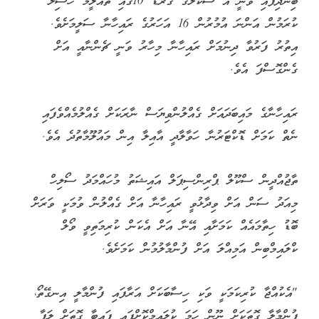
ބިނދިފައި ވަނީ އެ ސްކޫލުގެ ގްރޭޑް 10ގައި ތައުލީމް ހާސިލް
ކުރަމުން އަންނަ އުމުރުން 16 އަހަރުގެ ރައިހާނާ ސަލީމަށެވެ.
އިތުރު ފަރުވާ ދިނުމަށް ރައިހާނާ މިހާރު ވަނީ ޗެންނާއީ އަށް
ގެންގޮސްފަ އެވެ.
ރައިހާނާގެ މައިބަދައަށް ގެއްލުންވިޔަސް ނާރަކަށް ގެއްލުމެއްވެފައި
ނެތް ކަމަށް ޑޮކްޓަރުނާ ހަވާލާދީ އާއިލާ އިން މައުލޫމާތުދެ އެވެ.
ތާޖުއްދީން ސްކޫލް ޕްރިންސިޕަލް އައިޝަތު މުހައްމަދު ސޯލިހް
މިއަދު ސަން އަށް ވިދާޅުވީ ރައިހާނާ އަށް ގެއްލުން ވުމަކީ ވަރަށް
ބޮޑު ހިތާމައެއް ކަމަށާއި އޭނާ އަށް އެކަން ކުރިމަތިވީ ވޯލް
ކްލައިމްބިން އަމިއްލަ އަށް ފުންމާލުމުން ކަމަށެވެ.
"އެކުއްޖާ ކުރިކަމަކީ ވަކި ހިސާބަކަށް އަރާފައި ފުންމާލީ އިނގޭތޯ،
ފުންމާލާ ގޮތަކަށް ނޫން ހަމަ ކުލައިމްކޮށްފައި ފައިބާ ގޮތަށް ލަފާ