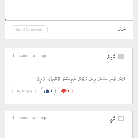
Send Comment
comment
އާއިލާ
1 decade 1 year ago
އޭނަ ބުނީ ސަން އިން ހަބަރު ޓްވިސްޓް ކޮށްލީއޯ. ގުޅީމަ
reply
thumb_up
thumb_down
Reply
1
1
comment
މާމީ
1 decade 1 year ago