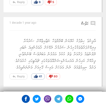
reply
thumb_up
thumb_down
Reply
6
5
comment
ޙަފުޞާ
1 decade 1 year ago
ޔާމީނުގެ ހިތްޕުޅު ހެޔޮކަން ބޮލާލާޖަހާ ނަޖާއިޒްކޮށް، ސަރުކާރާ
އިދިކޮޅުފަރާތްތަކާގުޅިގެން ސަރުކާރާ ދެކޮޅަށް ރާވަމުންދިޔަ ނުބައި
ރޭވުންތައް ފަޅާއަރާ ޖަލު ޙުކުމް އައުމުން އަބަދުވެސް ބޭނުންވާނީ
މީރުކޮށް ކައިގެން އެޔަރކަންޑިޝަންރޫމުތަކުގައި ޗުއްޓީގައި ހުރުމަށެވެ.
ފަރުވާ ނިމިއްޖެއެވެ. ދެން އަވަހަށް އައިސް ގޮޅިއަށް ވަންނަންވީއެވެ.
reply
thumb_up
thumb_down
Reply
41
80
comment
ސިސް
1 decade 1 year ago