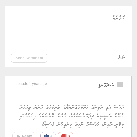
Send Comment
comment
އަނދަގޮނޑި
1 decade 1 year ago
ހަފްސާ އެއީ ޔާމީންގެ ހެޔޮކަމެއްނޫންދޯ؟ ވެރިކަމުގަ ހުންނަ މީހަކަށް
ގާނޫނު އަސީސީން ދީފައޮންނަބާރެއް، އެހެން ނޫންނަނަމަ މިގައުމުގައި
ތިބޭނީ ޔާމީނާ. ހަފްސާޔާ ނާޒިމާ ތިންމީހުން އެކަނިދޯ..
reply
thumb_up
thumb_down
Reply
2
3