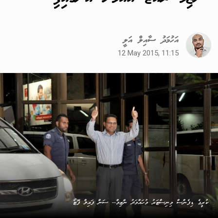
އަހުމަދު ސާއިލް އަލީ
12 May 2015, 11:15
ކުރީގެ ޑިފެންސް މިނިސްޓަރު މުހައްމަދު ނާޒިމް-- ސަން ފައިލް ފޮޓޯ