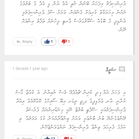
ޕުރިންސިޕަލް މިފަހަރު ބޭނުން ނުވީ އެމް އެން ޑީ އެފް ގެ ބެލުމުގެ
ދަށުން މިހަރަކާތް ކުރިއަށް ގެންދަން. ވަރަށް ސާފު ޕުރިންސިޕަލަކީ
އެންޑީޕީ ގެ ބޮޑެއް ސުކޫލުގަވެސް ޕާރޓީ މީހުނަށް ތަފާތު އިނާޔަށް
ދޭނެ..
reply
thumb_up
thumb_down
Reply
1
1
comment
ސަލީމް
1 decade 1 year ago
މި ފަހަރު އެމް.ޑި.ޕީ ކުދިން ޗުއްޕުއޭ ވެސް ނުކިޔާނެ. އެ ކުއްޖާ ގޯސް
ކުރާނީ .އާނ އެމްޑީޕީގެ ޕ.ީޖީ ލީޑަރ އިބޫ ސޯލިހްގެ ކޮއްކޮއެއް ވިއްޔާ
ޕްރިންސިޕަލްއަކީ .ސޭފްޓީ ބެލްޓް ނޭޅީ ގިނަކުދިންނަށް ފުރުސަތު
ދޭންވެގެންނޭ ބުނު ބުުނުމަކީ ވަރަށް ޒިންމާދާރުކަން ކުޑަ އަމަލެއް. ތި
ކަމުގެ ފުރިހަމަ ޒިންމާ ޕްރިންސިޕަލް ނަންގަވަންޖެހޭނެ.
reply
thumb_up
thumb_down
Reply
17
8