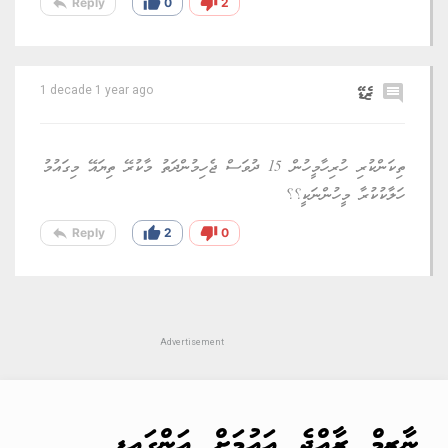
reply
thumb_up
thumb_down
Reply
0
2
comment
ޒެޑޭ
1 decade 1 year ago
ތިކަންކުރި ހުރިހާމީހުން 15 ދުވަސް ޖެހިމުންދަތު މާކުރޭ ތިޔައޭ މިގައުމު
ހަލާކުކުރާ މީހުންނަކީ؟؟
reply
thumb_up
thumb_down
Reply
2
0
ނާޒިމް ރާއްޖެ އައުމަށް އަންގައިފި