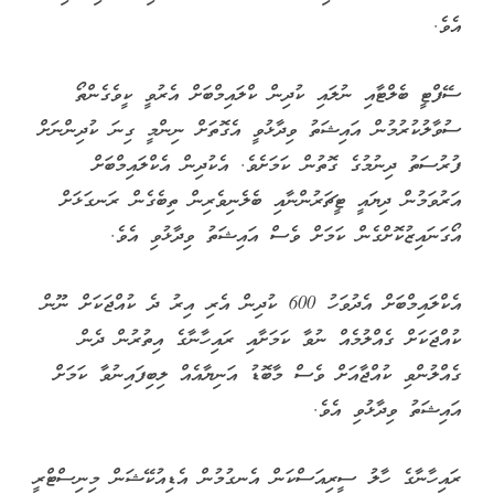
އެވެ.
ސޭފްޓީ ބެލްޓާއި ނުލައި ކުދިން ކްލައިމްބަށް އެރުވީ ކީވެގެންތޯ
ސުވާލުކުރުމުން އައިޝަތު ވިދާޅުވީ އެގޮތަށް ނިންމީ ގިނަ ކުދިންނަށް
ފުރުސަތު ދިނުމުގެ ގޮތުން ކަމަށެވެ. އެކުދިން އެކްލައިމްބަށް
އަރުވަމުން ދިޔައީ ޓީޗަރުންނާއި ބެލެނިވެރިން ތިބެގެން ރަނގަޅަށް
އޯގަނައިޒުކޮށްގެން ކަމަށް ވެސް އައިޝަތު ވިދާޅުވި އެވެ.
އެކްލައިމްބަށް އެދުވަހު 600 ކުދިން އެރި އިރު ދެ ކުއްޖަކަށް ނޫން
ކުއްޖަކަށް ގެއްލުމެއް ނުވާ ކަމަށާއި ރައިހާނާގެ އިތުރުން ދެން
ގެއްލުންވި ކުއްޖާއަށް ވެސް މާބޮޑު އަނިޔާއެއް ލިބިފައިނުވާ ކަމަށް
އައިޝަތު ވިދާޅުވި އެވެ.
ރައިހާނާގެ ހާލު ސީރިއަސްކަން އެނގުމުން އެޑިއުކޭޝަން މިނިސްޓްރީ