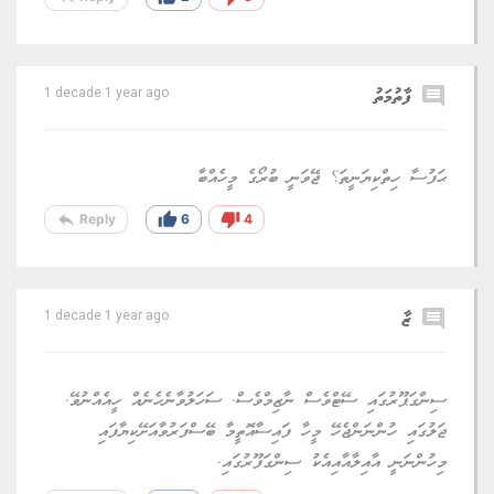
comment
ފާތުމަތު
1 decade 1 year ago
ޙަފުސާ ހިތްކިޔަނީތަ؟ ޖޭވަނީ ބުރޯގެ މީހެއްބާ
reply
thumb_up
thumb_down
Reply
6
4
comment
ޒާ
1 decade 1 year ago
ސިންގަޕޫރުގައި ސޭޓްވެސް ނާޒިމްވެސް. ސަހަލުވާނެހެނެއް ހީއެއްނުވޭ.
ޖަލުގައި ހުންނަންޖެހޭ މީހާ ފައިސާއޮތީމާ ބޭސްފަރުވާއަށޭކިޔާފައި
މިހުންނަނީ އާއިލާއާއިއެކު ސިންގަފޫރުގައި.