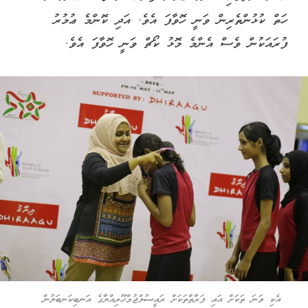
ހަތް ކުޅުންތެރިން ވަނީ ހޮވާފަ އެވެ. އަދި ކޮންމެ ޢުމުރު
ފުރައަކުން ވެސް އެންމެ މޮޅު ކޯޗް ވަނީ ހޮވާފަ އެވެ.
އެކި ވަނަ ތަކަށް އައި ފަރާތްތަކަށް ރައީސުލްޖުމްހޫރިއްޔާގެ އަނބިކަނބަލުން