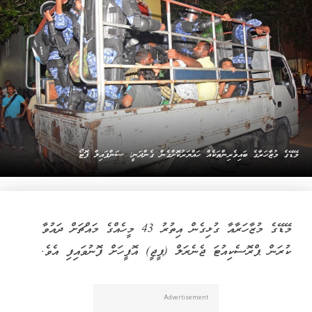
މޭޑޭގެ މުޒާހަރާގެ ބައިވެރިންތަކެއް ހައްޔަރުކޮށްގެން ގެންދަނީ: ސަންފައިލް ފޮޓޯ
މޭޑޭގެ މުޒާހަރާއާ ގުޅިގެން އިތުރު 43 މީހެއްގެ މައްޗަށް ދައުވާ
ކުރަން ޕްރޮސެކިއުޓަ ޖެނެރަލް (ޕީޖީ) އޮފީހަށް ފޮނުވައިފި އެވެ.