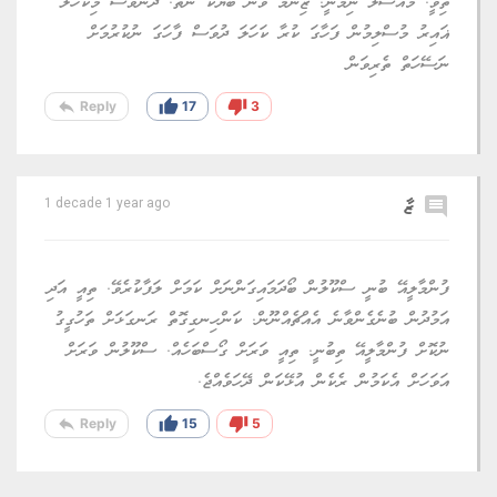
ތިވީ. މައްސަލަ ނިމުނީ. ޒިންމާ ވާނެ ބަޔަކު ނެތް. ދެންވެސް މިކަހަލަ
ޣައިރު މުސްލިމުން ފަހާގަ ކުރާ ކަހަލަ ދުވަސް ފާހަގަ ނުކުރުމަށް
ނަސޭހަތް ތެރިވަން
reply
thumb_up
thumb_down
Reply
17
3
comment
ޒާ
1 decade 1 year ago
ފުންމާލީއޭ ބުނީ ސްކޫލުން ބޯދަމައިގަންނަށް ކަމަށް ލަފާކުރެވޭ. ތިއީ އަދި
އަމުދުން ބުނެގެންވާނެ އެއްޗެއްނޫން. ކަންހިނގިގޮތް ރަނގަޅަށް ތަހުގީގު
ނުކޮށް ފުންމާލީއޭ ތިބުނީ. ތިއީ ވަރަށް ގޯސްބަހެއް. ސްކޫލުން ވަރަށް
އަވަހަށް އެކަމުން ރެކެން އުޅޭކަން ދޭހަވެއްޖެ.
reply
thumb_up
thumb_down
Reply
15
5