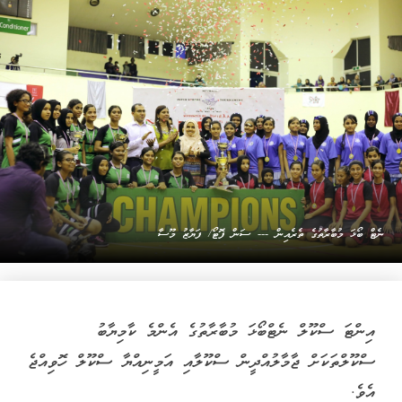
ނެޓް ބޯޅަ މުބާރާތުގެ ތެރެއިން --- ސަން ފޮޓޯ/ ފަޔާޒު މޫސާ
އިންޓަ ސްކޫލް ނެޓްބޯޅަ މުބާރާތުގެ އެންމެ ކާމިޔާބު
ސްކޫލްތަކަށް ޖާމާލުއްދީން ސްކޫލާއި އަމީނިއްޔާ ސްކޫލް ހޮވިއްޖެ
އެވެ.