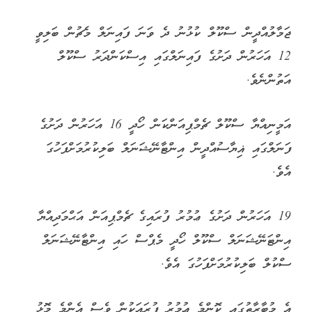
ޖަމާލުއްދީން ސްކޫލް ކުޅުނު ދެ ވަނަ ފައިނަލް މެޗުން ބަލިވީ
12 އަހަރުން ދަށުގެ ފައިނަލްގައި އިސްކަންދަރު ސްކޫލް
އަތުންނެވެ.
އަމީނިއްޔާ ސްކޫލް ޗެމްޕިއަންކަން ހޯދީ 16 އަހަރުން ދަށުގެ
ފަނަލްގައި ޣިޔާސުއްދީން އިންޓާނޭޝަނަލް ބަލިކުރުމަށްފަހުގަ
އެވެ.
19 އަހަރުން ދަށުގެ ޢުމުރު ފުރައިގެ ޗެމްޕިއަން އަޙްމަދިއްޔާ
އިންޓަނޭޝަނަލް ސްކޫލް ހޯދީ މެޕްސް ހައި އިންޓާނޭޝަނަލް
ސްކުލް ބަލިކުރުމަށްފަހުގަ އެވެ.
އެ މުބާރާތުގައި ކޮންމެ ޢުމުރު ފުރައަކުން ވެސް އެންމެ މޮޅު