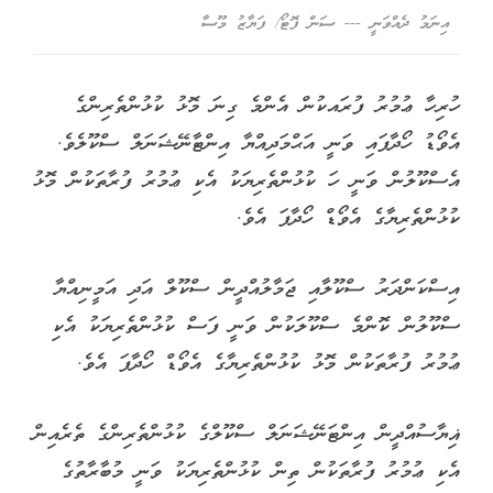
އިނަމު ދެއްވަނީ --- ސަން ފޮޓޯ/ ފަޔާޒު މޫސާ
ހުރިހާ ޢުމުރު ފުރައކުން އެންމެ ގިނަ މޮޅު ކުޅުންތެރިންގެ
އެވޯޑު ހޯދާފައި ވަނީ އަޙްމަދިއްޔާ އިންޓާނޭޝަނަލް ސްކޫލެވެ.
އެސްކޫލުން ވަނީ ހަ ކުޅުންތެރިޔަކު އެކި ޢުމުރު ފުރާތަކުން މޮޅު
ކުޅުންތެރިޔާގެ އެވޯޑް ހޯދާފަ އެވެ.
އިސްކަންދަރު ސްކޫލާއި ޖަމާލުއްދީން ސްކޫލް އަދި އަމީނިއްޔާ
ސްކޫލުން ކޮންމެ ސްކޫލަކުން ވަނީ ފަސް ކުޅުންތެރިޔަކު އެކި
ޢުމުރު ފުރާތަކުން މޮޅު ކުޅުންތެރިޔާގެ އެވޯޑް ހޯދާފަ އެވެ.
ޣިޔާސުއްދީން އިންޓަނޭޝަނަލް ސްކޫލްގެ ކުޅުންތެރިންގެ ތެރެއިން
އެކި ޢުމުރު ފުރާތަކުން ތިން ކުޅުންތެރިޔަކު ވަނީ މުބާރާތުގެ