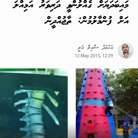
މައިބަދަޔަށް ގެއްލުންވީ ދަރިވަރު އަމިއްލަ
އަަށް ފުންމާލުމުން: ތާޖުއްދީން
އަހުމަދު ސާއިލް އަލީ
12 May 2015, 12:29