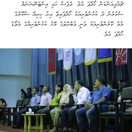
ޗެމްޕިއަންކަން ހޯދާފަ އެވެ. މެޕްސް ހައި އިންޓަނޭޝަނަލް
ސްކުލުން ދެ ކުޅުންތެރިޔަކު ހޯދާފައިވާ އިރު ހިރިޔާ ސްކޫލްގެ
އެއް ކޫލުންތެރިޔަކު ވަނީ މުބާރާތުގެ މޮޅު ކުޅުންތެރިޔާގެ އެވޯޑް
ހޯދާފަ އެވެ.