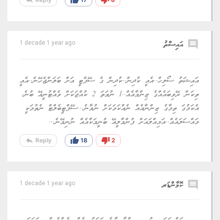
comment
އައިސްތު
1 decade 1 year ago
އައިޝަތު ސޯލިހް..އެއީ ކުދިން..ކުދިން ގެ ސޭފްޓީ އަށް ބަލަންޖެހޭނެ..އެއީ
ތިކަން ރޭވިބައެއްގެ ޒިންމާއެއް..1 ނުވަތަ 2 ކުއްޖަކަށް ވެއްޓުނީއޭ ބުނެ،
އެކަމުގަ ތިމާގެ ޒިންނާއެއް ނެއްކަމަކަށް ނުވާނެ...ސޭފްޓީބެލްޓް ނެތުމަކީ
މައްސަލައެއް..އަމިއްލައަށް ފުންމާލީއޭ ބުނީމަކާއެއް ނުނިމޭނެ...
reply
thumb_up
thumb_down
Reply
18
2
comment
ކޮމާންޑަރ
1 decade 1 year ago