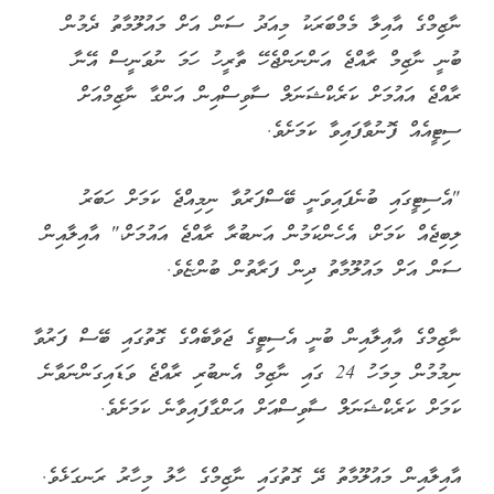
ނާޒިމްގެ އާއިލާ މެމްބަރަކު މިއަދު ސަން އަށް މައުލޫމާތު ދެމުން
ބުނީ ނާޒިމް ރާއްޖެ އަންނަންޖެހޭ ތާރީހު ހަމަ ނުވަނީސް އޭނާ
ރާއްޖެ އައުމަށް ކަރެކްޝަނަލް ސާވިސްއިން އަންގާ ނާޒިމްއަށް
ސިޓީއެއް ފޮނުވާފައިވާ ކަމަށެވެ.
"އެސިޓީގައި ބުނެފައިވަނީ ބޭސްފަރުވާ ނިމިއްޖެ ކަމަށް ހަބަރު
ލިބިޖެއް ކަމަށް، އެހެންކަމުން އަނބުރާ ރާއްޖެ އައުމަށް،" އާއިލާއިން
ސަން އަށް މައުލޫމާތު ދިން ފަރާތުން ބުންޏެވެ.
ނާޒިމްގެ އާއިލާއިން ބުނީ އެސިޓީގެ ޖަވާބެއްގެ ގޮތުގައި ބޭސް ފަރުވާ
ނިމުމުން މިމަހު 24 ގައި ނާޒިމް އެނބުރި ރާއްޖެ ވަޑައިގަންނަވާނެ
ކަމަށް ކަރެކްޝަނަލް ސާވިސްއަށް އަންގާފައިވާނެ ކަމަށެވެ.
އާއިލާއިން މައުލޫމާތު ދޭ ގޮތުގައި ނާޒިމްގެ ހާލު މިހާރު ރަނގަޅެވެ.