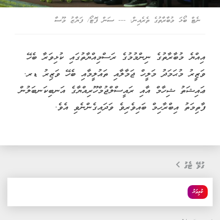
ނެޓް ބޯޅަ މުބާރާތުގެ ތެރެއިން. --- ސަން ފޮޓޯ/ ފަޔާޒު މޫސާ
އިއްޔެ މުބާރާތުގެ ނިންމުމުގެ ރަސްމިއްޔާތުގައި ކުޅިވަރާ ބެހޭ
ވަޒީރު މުޙަމަދު މަލީހް ޖަމާލާއި ތައުލީމާއި ބެހޭ ވަޒިރު ޑރ.
ޢައިޝަތު ޝިހާމް އާއި ރައީސްލްޖުމްހޫރިއްޔާގެ އަނބިކަނބަލުން
ފާތިމަތު އިބްރާހިމް ބައިވެރިވެ ވަދައިގެންނެވި އެވެ.
ގުޅޭ ޓެގު
ކުޅިވަރު