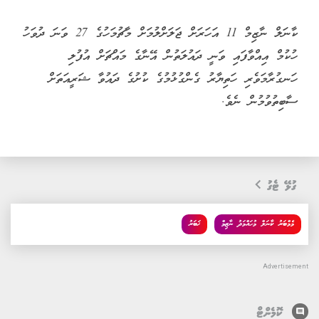
ކާނަލް ނާޒިމް 11 އަހަރަށް ޖަލަށްލުމަށް މާޗުމަހުގެ 27 ވަނަ ދުވަހު
ހުކުމް އިއްވާފައި ވަނީ ދައުލަތުން އޭނާގެ މައްޗަށް އުފުލި
ހަނގުރާމަވެރި ހަތިޔާރު ގެންގުޅުމުގެ ކުށުގެ ދައުވާ ޝަރީއަތަށް
ސާބިތުވުމުން ނެވެ.
ގުޅޭ ޓެގު
މެމްބަރު ކާނަލް މުހައްމަދު ނާޒިމް
ޚަބަރު
comment
ކޮމެންޓް