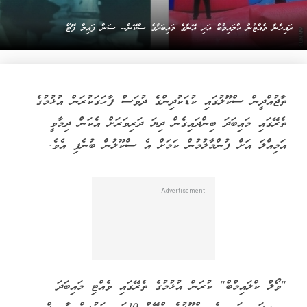
ރައިހާނާ ވެއްޓުނު ކްލައިމްބް އަދި އޭނާގެ މައިބަދާގެ ސްކޭން-- ސަން ފައިލް ފޮޓޯ
ތާޖުއްދީން ސްކޫލުގައި ކުޑަކުދިންގެ ދުވަސް ފާހަގަކުރަން އުޅުމުގެ
ތެރޭގައި މައިބަދަ ބިންދައިގެން ދިޔަ ދަރިވަރަށް އެކަން ދިމާވީ
އަމިއްލަ އަށް ފުންމާލުމުން ކަމަށް އެ ސްކޫލުން ބުނެފި އެވެ.
"ވޯލް ކްލައިމްބް" ކުރަން އުޅުމުގެ ތެރޭގައި ވެއްޓި މައިބަދަ