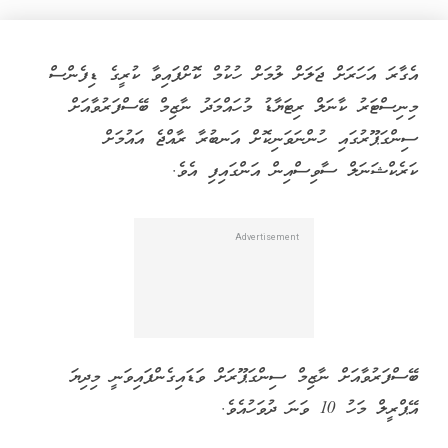
އެގާރަ އަހަރަށް ޖަލަށް ލުމަށް ހުކުމް ކޮށްފައިވާ ކުރީގެ ޑިފެންސް
މިނިސްޓަރު ކާނަލް ރިޓަޔާޑު މުހައްމަދު ނާޒިމް ބޭސްފަރުވާއަށް
ސިންގަޕޫރުގައި ހުންނަވަނިކޮށް އަނބުރާ ރާއްޖެ އައުމަށް
ކަރެކްޝަނަލް ސާވިސްއިން އަންގައިފި އެވެ.
ބޭސްފަރުވާއަށް ނާޒިމް ސިންގަޕޫރަށް ވަޑައިގެންފައިވަނީ މިދިޔަ
އޭޕްރީލް މަހު 10 ވަނަ ދުވަހުއެވެ.