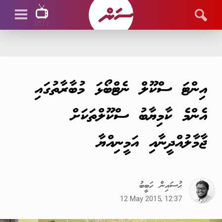
SSTV
SSTV LIVE
އިންޓަ ސްކޫލް ނެޓްބޯޅަ މުބާރާތުގައި
އެންމެ ކާމިޔާބު ސްކޫލްތަކަށް
ޖާމާލުއްދީނާއި އަމީނިއްޔާ
ޙުސައިން ހަބީބު
12 May 2015, 12:37