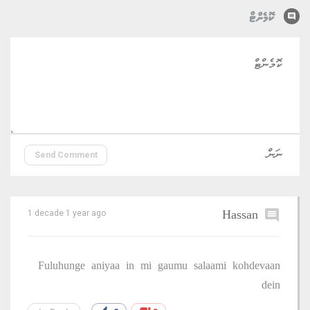
comment
ކޮމެންޓް
Send Comment
Hassan
comment
1 decade 1 year ago
Fuluhunge aniyaa in mi gaumu salaami kohdevaan
dein