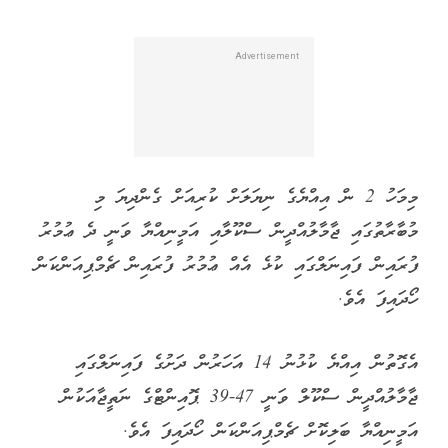
މިމަހު 2 ން އިއްޔެގެ ނިޔަލަށް ކުރިއަށް ގެންދިޔަ މި
މުބާރާތުގައި ޖާމާލުއްދީން ސްކޫލާއި އަމީނިއްޔާ ވަނީ ދެ ޢުމުރު
ފުރައިން ފައިނަލްގައި ކުޅެ އެއް ޢުމުރު ފުރައިން ޗެމްޕިއަންކަން
ހޯދައިފަ އެވެ.
އެގޮތުން އިއްޔެ ކުޅުނު 14 އަހަރުން ދަށުގެ ފައިނަލްގައި
ޖާމާލުއްދީން ސްކޫލް ވަނީ 47-39 ޕޮއިންޓްގެ ނަތީޖާއަކުން
އަމީނިއްޔާ ބަލިކޮށް ޗެމްޕިއަންކަން ހޯދައިފަ އެވެ.