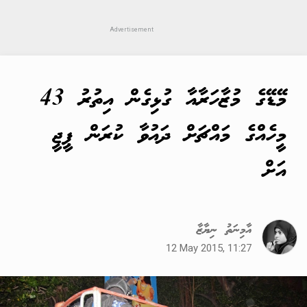
މޭޑޭގެ މުޒާހަރާއާ ގުޅިގެން އިތުރު 43
މީހެއްގެ މައްޗަށް ދައުވާ ކުރަން ޕީޖީ
އަށް
އާމިނަތު ނިޔާޒާ
12 May 2015, 11:27