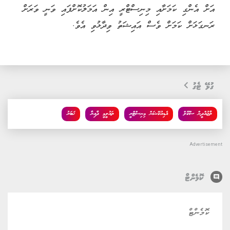
އަށް އެންގި ކަމަށާއި މިނިސްޓްރީ އިން އަމަލުކޮށްފައި ވަނީ ވަރަށް
ރަނގަޅަށް ކަމަށް ވެސް އައިޝަތު ވިދާޅުވި އެވެ.
ގުޅޭ ޓެގު
ތާޖުއްދީން ސްކޫލް
އެޑިއުކޭޝަން މިނިސްޓްރީ
ތައުލީމީ ދާއިރާ
ޚަބަރު
comment
ކޮމެންޓް