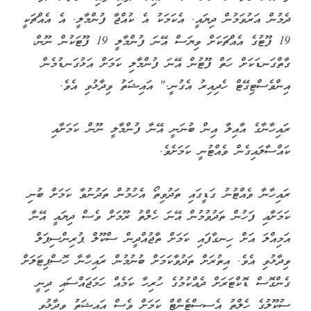
ދެމުން އަރުވަމުން ދިޔައީ. އެކަމަކު އެ ކުއްޖާ ފުންމާލީ. އެ އެއްޗަކީ
19 ފޫޓުގެ އެއްޗަކަށް ވިޔަސް އޭނަ ފުންމާލީ 19 ފޫޓަކުން ނޫން،
ގާތްގަނޑަކަށް ހަތް ފޫޓުން އޭނަ ފުންމާލި ކަމަށް އަޅުގަނޑުމެން
އިންވެސްޓިގޭޓް ހެދިއިރު އެގުނީ." އައިޝަތު ވިދާޅުވި އެވެ.
ރައިހާނާގެ އާއިލާ އިން ބުނަނީ އޭނާ ފުންމާލީ ނޫން ކަމަށާއި
ކައްސާލައިގެން ވެއްޓުނީ ކަމަށެވެ.
ރައިހާނާ ވެއްޓުނު ގަޑީގައި ތަދުވިތޯ އެހުމުން ތަދުނުވާ ކަމަށް ބުނި
ކަމަށާއި ފަހުން ތަދުވުމުން އޭނަ ހެލްތު ރޫމަށް ވެސް ދިޔައީ އޭނާ
އަމިއްލަ އަށް ހިނގާފައި ކަމަށް ތާޖުއްދީން ސްކޫލް ޕުރިންސިޕަލް
ވިދާޅުވި އެވެ. އިތުރަށް ތަދުވާކަމަށް ބުނުމުން ރައިހާނާ ހޮސްޕިޓަލަށް
ގެންގޮސް ޑޮކްޓަރަށް ދެއްކުމުގެ ހުރިހާ ކަމެއް ހަމަޖައްސައި ދިނީ
ސުކޫލުގެ ހެލްތު އެސިސްޓެންޓް ކަމަށް ވެސް އައިޝަތު ވިދާޅުވި