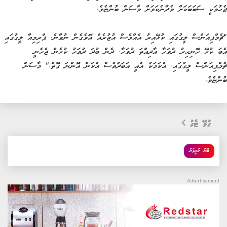
ޖެހުމަކީ ސަބަބަކަށް ވެދާނެކަމަށް މާސަން ބުންޏެވެ.
"ޗެމްޕިއަންސް ލީގުގައި ކުޅޭއިރު އެއްވެސް އުޒުރެއް އޮވެގެން ނުވާނެ. ޕްރިމިއާ ލީގުގައި
އެބަ ކުޅޭ ހޮނިހިރު ދުވަހާ އާދިއްތަ ދުވަހާ. ދެން ބުދަ ދުވަހު ކުޅެން ޖެހެނީ
ޗެމްޕިއަންސް ލީގުގައި. އެކަމަކު އެއީ އަބަދުވެސް އެކަން އޮންނަ ގޮތް،" މާސަން
ބުންޏެވެ.
ގުޅޭ ޓެގު
ބޭރު ކުޅިވަރު