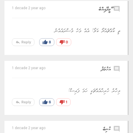
comment
ޫމީދޫއިއްބެ
1 decade 2 year ago
ތީ ކޯއްޗެއްދޯ ކަލޯ! އެއް މަހު މުސާރައެއްނު
reply
thumb_up
thumb_down
Reply
8
0
comment
އަހުމަދު
1 decade 2 year ago
މިހާރު ހުރިހާއެއްޗަކީ ހަމަ ފައިސާ!
reply
thumb_up
thumb_down
Reply
6
1
comment
ކުނިބެ
1 decade 2 year ago