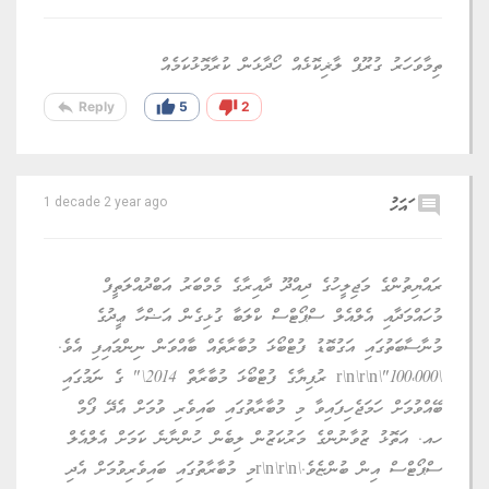
ތިމާވަހަރު ގުރޫޕް ލާޜިކޮޅެއް ހޯދާޅަން ކުރާމޮޅުކަމެއް
reply
thumb_up
thumb_down
Reply
5
2
comment
ައަހު
1 decade 2 year ago
ރައްޔިތުންގެ މަޖިލީހުގެ ދިއްދޫ ދާއިރާގެ މެމްބަރު އަބްދުއްލަތީފް
މުހައްމަދާއި އެލްއެލް ސްޕޯޓްސް ކްލަބާ ގުޅިގެން އަޟްހާ ޢީދުގެ
މުނާސާބަތުގައި އަގުބޮޑު ފުޓްބޯޅަ މުބާރާތެއް ބާއްވަން ނިންމައިފި އެވެ.
\r\n\r\n\"100،000 ރުފިޔާގެ ފުޓްބޯޅަ މުބާރާތް 2014\" ގެ ނަމުގައި
ބޭއްވުމަށް ހަމަޖެހިފައިވާ މި މުބާރާތުގައި ބައިވެރި ވުމަށް އެދޭ ފޯމް
ހއ. އަތޮޅު ޒުވާނުންގެ މަރުކަޒުން ލިބެން ހުންނާނެ ކަމަށް އެލްއެލް
ސްޕޯޓްސް އިން ބުންޏެވެ.\r\n\r\nމި މުބާރާތުގައި ބައިވެރިވުމަށް އެދި