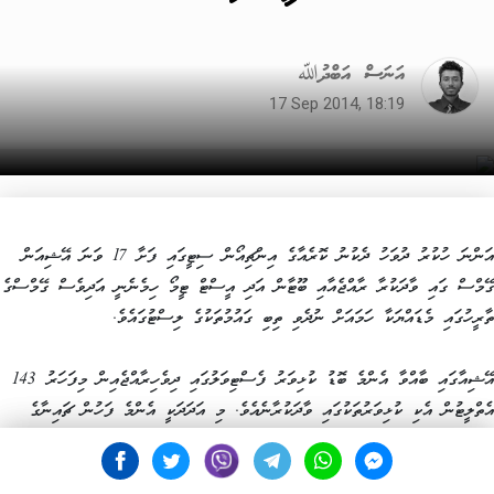
އަނަސް އަބްދުﷲ
17 Sep 2014, 18:19
އަންނަ ހުކުރު ދުވަހު ދެކުނު ކޮރެއާގެ އިންޗިއޯން ސިޓީގައި ފަށާ 17 ވަނަ އޭޝިއަން
ގޭމްސް ގައި ވާދަކުރާ ރާއްޖެއާއި ބޫޓާން އަދި އީސްޓް ޓީމޯ ހިމެނެނީ އަދިވެސް ގޭމްސްގެ
ތާރީހުގައި މެޑައްޔަކާ ހަމައަށް ނުދެވި ތިބި ގައުމުތަކުގެ ލިސްޓުގައެވެ.
އޭޝިއާގައި ބާއްވާ އެންމެ ބޮޑު ކުޅިވަރު ފެސްޓިވަލުގައި ދިވެހިރާއްޖެއިން މިފަހަރު 143
އެތްލީޓުން އެކި ކުޅިވަރުތަކުގައި ވާދަކުރާނެއެވެ. މި އަދަދަކީ އެންމެ ފަހުން ޗައިނާގެ
ގުއަންޒޫގައި ބޭއްވި 16 ވަނަ އޭޝިއަން ގޭމްސްގައި ރާއްޖޭގެ ކޮންޓިންޖެންޓްގެ ފަރާތުން
ބައިވެރިވި އެތްލީޓުންގެ ދެ ގުނަ ބޮޑު އަދަދެކެވެ.