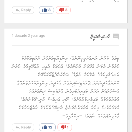
reply
thumb_up
thumb_down
Reply
8
3
comment
ހުސައިންރަމީޒް
1 decade 2 year ago
ޓީމުގެ ކުޅުން ރަނގަޅުވީކީނޫނެވެ! އިންޑިޔާޓީމަށްވުރެ ދެރަޓީމަކާއެކު
ކުޅުމުން އެކަން އެގޮތަށް ވެދާނެއެވެ! އެކަމަކު އެއީކީ ރާއްޖޭޓީމުގެ ކުޅުން
ރަނގަޅުވީކަމުގާ ބެލޭކަށް ނެތެވެ! އަންހެންފުޓުބޯޅަކުޅޭން
ބޭނުންވާކުދީންނަށް ޕްރެކްޓިސްދިނުމަށް އެކުދީން އިންޑިޔާކަހަލަތަނެއްގާ
ފަސްވަރަކަށް އަހަރު ބައިތިއްބައިގެން ޕްރެކްޓިސް ދިނުމަށްފަހު
މުބާރާތްތަކުގާ ބައިވެރިކުރުވާށެވެ! ނޫނީ އަދިވެސް ދާނީ ޗޮކުންނެވެ!
އެކަމަކުވެސް މިހާރު އެދާވަރުންދަންޏާ ދުނިޔޭގެރެކޯޑަށް ރާއްޖެއަރާކަށް
މާކަގިނަދުވަހެއް ނެތެވެ! =އިބްރާހީމް=
reply
thumb_up
thumb_down
Reply
12
1