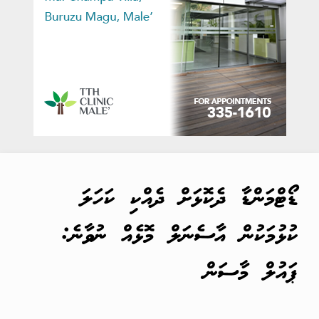
ޑޯޓްމަންޑާ ދެކޮޅަށް ދެއްކި ކަހަލަ
ކުޅުމަކުން އާސެނަލް މޮޅެއް ނުވާނެ:
ޕައުލް މާސަން