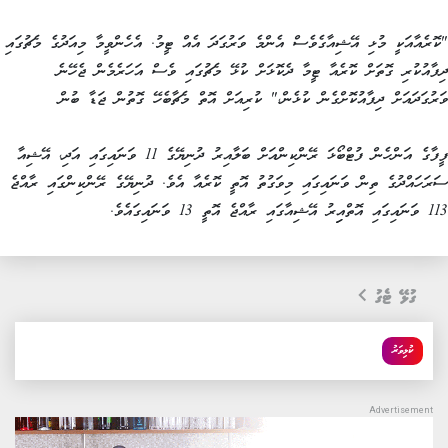
"ކޮރެއާއަކީ މުޅި އޭޝިއާގެވެސް އެންމެ ވަރުގަދަ އެއް ޓީމު. އެހެންވީމާ މިއަދުގެ މެޗުގައި
ދިފާއުކުރި ގޮތަށް ކޮރެއާ ޓީމާ ދެކޮޅަށް ކުޅޭ މެޗުގައި ވެސް އަހަރެމެން ޖެހޭނެ
ވަރުގަދައަށް ދިފާއުކޮށްގެން ކުޅެން،" ކުރިއަށް އޮތް މެޗާބެހޭ ގޮތުން ޖަޑާ ބުން
ފީފާގެ އަންހެން ފުޓްބޯޅަ ރޭންކިންއަށް ބަލާއިރު ދުނިޔޭގެ 11 ވަނައިގައި އަދި، އޭޝިއާ
ސަރަހައްދުގެ ތިން ވަނައިގައި މިވަގުތު އޮތީ ކޮރެއާ އެވެ. ދުނިޔޭގެ ރޭންކިންގައި ރާއްޖެ
113 ވަނައިގައި އޮތްއިިރު އޭޝިއާގައި ރާއްޖެ އޮތީ 13 ވަނައިގައެވެ.
ގުޅޭ ޓެގު
ކުޅިވަރު