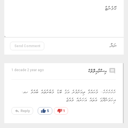
Send Comment
comment
އިސްމާއިލްްްލްކް
1 decade 2 year ago
ހެހެހެހެހެ.. މުޙައްމާ ތިއަށްވުރެ އަގު ބޮޑު މުބާރާތެއް ބާއްވާ ހއ.
އިހަވަންދޫގަ އެތައް އަހަރެއް ވެއްޖެ
reply
thumb_up
thumb_down
Reply
5
1