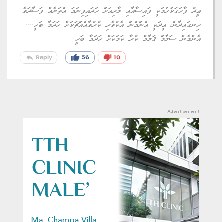
ޢީދު ފާހަގަކުރުމަކީ ފައިސާއާއި ލާރިއަށް ހަދައިފިނަމަ އެތަނެއް ފަސާދަވެ
ހިނގައިދާނެ، ޢީދަކީ އެންމެން އެކުވެރި ކުރުވާއެއްޗަކަށް ހަދަމާ ބަހީ....
އެންމެން ސަލާމް ޤަލާމް ކުރާ ކަމަކަށް ހަދަމާ ބަހީ
reply
thumb_up
thumb_down
Reply
56
10