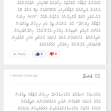
ވާދަކުރާނެ ފުޓްބޯޅަ މުބާރާތެއް މިހާތަނަށް ބޭއްވިފައި ނެތްކަމުންނެވެ.
އަންހެން ވެރީންނަށް ފުޓްބޯޅައިގައި ވާދަކޮށްލުމަށް ލިބޭ އެންމެ ބޮޑު
ފުރުޞަތަކީ ކްލަބް މޯލްޑިވްސްގެ ފަރާތުން ބާއްވާ \"30/18 ވިންސް
ފުޓްބޯލް ފިއެސްތާ\" އެވެ. އަންހެން ޓީމު އަދި ފިރިހެން ޓީމަށްވެސް
އެކަށޭނަ ކާމިޔާބީ ނުލިބިގެން މިއުޅެނީ އެފް.އޭ.އެމްގެ ހިންގުންތެރިކަން
ނެތިގެންނެވެ. އެހެންކަމުން އެންމެ ފުރަތަމަ ކުރަންވީ ކަމަކީ ރާއްޖެއިން
ބޭރުބަޔަކާއި އެފް.އޭ.އެމް ހިންގުމާއި ހަވާލުކުރުމެވެ.
reply
thumb_up
thumb_down
Reply
5
4
comment
ބުނަނތޯ
1 decade 2 year ago
އަޅުގަނޑުގެ ހަނދާނުގަ އަޅުގަނޑުމެންގެ ފިރިހެން ފުޓުބޯޅަ ޓީމުވެސް
އެއްމެ ފުރަތަމަ މެޗުތަކުން ނެރުނީ ވަރައްލަދުގަންނަ ނަތީޖާތަކެއް
އެކަމަކު އެދުވަހު އަޅުގަނޑުމެންގެތެރެއިން އެލަދުވެތިކަން ތަހައްމަލް