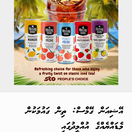
އޭޝިއަން ގޭމްސް: ތިން ގައުމަކުން
މެޑައްޔެއްގެ އުއްމީދުގަައި