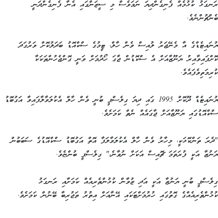
ރަނގަޅު ކުޅުމެއް ފެނިގެންދިޔަ ނަމަވެސް މި ސީޒަންގައި އެނާ ފެނިގެންދަނީ
ބެންޗުންނެވެ.
ޔުނައިޓެޑްގެ އާ މެނޭޖަރު ލުއިސް ވެން ހާލް، ޓީމުގެ ސްކްއޮޑު ބަދަލުކޮށް ވަރުގަދަ
ކޮށްފައިވާއިރު ޔަނޫޒާއަށް އެ ސްކޮޑުން ޖާގަ ހޯދުމަށް ވަނީ ގޮންޖެހުންތަކަކާ
ކުރިމަތިވެފައެވެ.
ޔުނައިޓެޑް ދޫކޮށް 1995 ގައި ދިޔަ ގިލެސްޕީ ބުނީ ވެން ހާލް އެކުލަވާލާފައިވާ އަގުބޮޑު
ސްކްއޮޑުގައި ޔަނޫޒާއަށް ޖާގައެއް ނެތް ކަމަށެވެ.
"ދެރަ ތަންކޮޅަކީ، މިހާރު ވެން ހާލް އެކުލަވާލަފާ އޮތް އަގުބޮޑު ސްކްއޮޑުގެ ސަބަބުން
ޔަނުޒާ އަކީ ފުރަތަމަ ޗޮއިސް އަކަށް ނުވާނެ،" ގިލެސްޕީ ބުންޏެވެ.
ގިލެސްޕީ ބުނީ ޔަނުޒާ އަކީ އަދި ޒުވާން ކުޅުންތެރިއެއް ކަމަށާއި ރަނގަޅު
ކުޅުންތެރިއެއްގެ ގޮތުގައި ހުރުމަށްޓަކައި އޭނާއަށް އިތުރު ތަޖުރިބާ ބޭނުން ކަމަށެވެ.