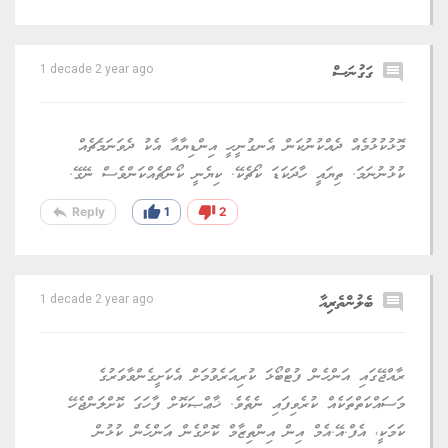
comment
ގަގުނަސް
1 decade 2 year ago
މޮޅުކުޅުމެއް ދެއްކުނުކަން އެނގުނީހީ އިންޑިޔާއާ އެކު ދެވަނަމެޗެއް
ކުޅުނުނަމަ. ތިޔައީ ހާދަކަޑަ ކޯޗެކޭ. ކިޔެނީ ކޯންޗެއްކަންވެސް ނޭގޭ.
reply
thumb_up
thumb_down
Reply
1
2
comment
ބެލުންތެރިއާ
1 decade 2 year ago
ރާއްޖޭގައި އަންހެން ފުޓްބޯޅަ ކުރިއަރެވުމަށް އެކަށީގެންވާވަރުގެ
މަސައްކަތްތަކެއް ކުރެވިފައި ނެތެވެ. ޚާޢްޞަކޮށް ފާހަގަ ކޮށްލަންޖެހޭ
ކަމަކީ، އެފް.އޭ.އެމް އިން އިންތިޒާމް ކޮށްގެން އަންހެން ކުޅުން