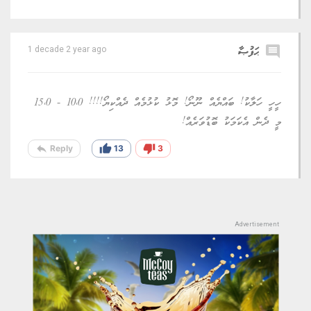
comment
ޙަފުޞާ
1 decade 2 year ago
ހީހީ ހަލާކު! ބައްޔެއް ނޫނޯ! މޮޅު ކުޅުމެއް ދެއްކިޔޯ!!!! 10،0 - 15،0
މީ ދެން އެކަމަކު ބޮޑުވަރެއް!
reply
thumb_up
thumb_down
Reply
13
3