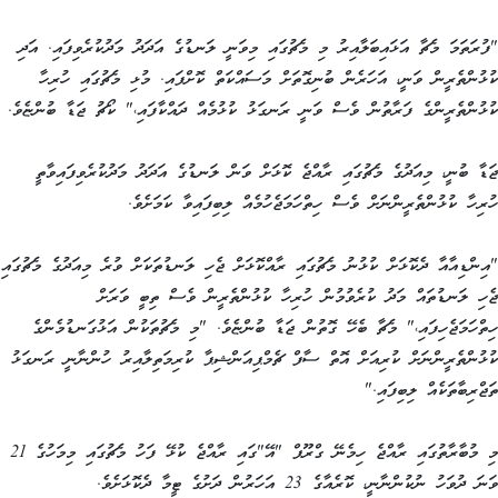
"ފުރަތަމަ މެޗާ އަޅައިބަލާއިރު މި މެޗުގައި މިވަނީ ލަނޑުގެ އަދަދު މަދުކުރެވިފައި. އަދި
ކުޅުންތެރީން ވަނީ، އަހަރެން ބުނިގޮތަށް މަސައްކަތް ކޮށްފައި. މުޅި މެޗުގައި ހުރިހާ
ކުޅުންތެރީންގެ ފަރާތުން ވެސް ވަނީ ރަނގަޅު ކުޅުމެއް ދައްކާފައި،" ކޯޗު ޖަޑާ ބުންޏެވެ.
ޖަޑާ ބުނީ، މިއަދުގެ މެޗުގައި ރާއްޖެ ކޮޅަށް ވަން ލަނޑުގެ އަދަދު މަދުކުރެވިފައިވާތީ
ހުރިހާ ކުޅުންތެރީންނަށް ވެސް ހިތްހަމަޖެހުމެއް ލިބިފައިވާ ކަމަށެވެ.
"އިންޑިއާއާ ދެކޮޅަށް ކުޅުނު މެޗުގައި ރާއްކޮޅަށް ޖެހި ލަނޑުތަކަށް ވުރެ މިއަދުގެ މެޗުގައި
ޖެހި ލަނޑުތައް މަދު ކުރެވުމުން ހުރިހާ ކުޅުންތެރީން ވެސް ތިބީ ވަރަށް
ހިތްހަމަޖެހިފައި،" މެޗާ ބެހޭ ގޮތުން ޖަޑާ ބުންޏެވެ. "މި މެޗުތަކުން އަޅުގަނޑުމެންގެ
ކުޅުންތެރީންނަށް ކުރިއަށް އޮތް ސާފް ޗެމްޕިއަންޝިޕާ ކުރިމަތިލާއިރު ހުންނާނީ ރަނގަޅު
ތަޖްރިބާތަކެއް ލިބިފައި."
މި މުބާރާތުގައި ރާއްޖެ ހިމެނޭ ގްރޫޕް "އޭ"ގައި ރާއްޖެ ކުޅޭ ފަހު މެޗުގައި މިމަހުގެ 21
ވަނަ ދުވަހު ނުކުންނާނީ، ކޮރެއާގެ 23 އަހަރުން ދަށުގެ ޓީމާ ދެކޮޅަށެވެ.