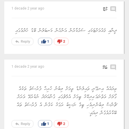
comment
ކުޑޭ
1 decade 2 year ago
ދީނާއި ޤައުމަށްޓަކައި ސަރުކާރުން އަންހެން ކަނބަލުން ބޮޑު ހެދުމުގައި
reply
thumb_up
thumb_down
Reply
1
2
comment
ބަކޭ
1 decade 2 year ago
ތިޔައެއް އިނގޭނީ ތައިލެންޑް ތީމަށް ލިބުނު ހުރިހާ ފުރުސަތު ތަކެއް
ގޯލަށް ވަތްނަމަ.އިދިކޮޅު ޓީމަށް އެމެޗުގައި ގުނާއަދަދު ނުކުރެވޭ ވަރަށް
ޗާންސް ލިބުން.ދިވެހި ޓީމް ނަސީބު ރަގަޅު ކަމުން އެ ފުރުސަތު ތައް
ބޭކާރުވެގެން ދިޔައީ.
reply
thumb_up
thumb_down
Reply
1
2