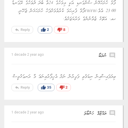
ފޯމު ހުށަހެޅޭނެ ސުންގަނޑި އަކީ މިމަހުގެ 24ވާ ބުދަ ދުވަހުގެ ރޭގަނޑު
23:00 އެވެ.\r\n\r\nފޯމް ފުރިހަމަ ކުރުވުމަށްފަހު ހުށަހަޅަން ޖެހޭނީ
ހއ. އަތޮޅު ޒުވާނުންގެ މަރުކަޒަށެވެ.
reply
thumb_up
thumb_down
Reply
2
8
comment
ނުރަބޯ
1 decade 2 year ago
ތިޔަފައިސާއިން ނިކަމެތި ފަގީރުން ނަށް އެހީފޯރުވިނަމަ މާ ރަނގަޅުވީސް.
reply
thumb_up
thumb_down
Reply
35
2
comment
ރައްޒާޤް ހަންބޯޅަ
1 decade 2 year ago