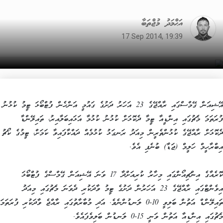
އަޙްމަދު މުޖްތަބާ
17 Sep 2014, 19:39
އޭޝިއަން ގޭމްސްގައި ރާއްޖޭގެ 23 އަހަރު ދަށުގެ ގައުމީ އަންހެން ފުޓްބޯޅަ ޓީމު ކުޅުނު
ފުރަތަމަ މެޗުގައި އިންޑީއާ ޓީމާ ދެކޮޅަށް ކުޅުނު ކުޅުމާ އަޅައިބަލާއިރު، ތައިލޭންޑާ
ދެކޮޅަށް ރާއްޖޭގެ ކުޅުންތެރީން މިއަދު ރަނގަޅު ކުޅުމެއް ދައްކާފައިވާ ކަމަށް، ޓީމުގެ ކޯޗު
އިބްރާހީމް ހަލީމް (ޖަޑާ) ބުނެފި އެވެ.
ކޮރެއާގެ އިންޗިއޯންގައި މިހާރު ކުރިއަށްދާ 17 ވަނަ އޭޝިއަން ގޭމްސްގެ ފުޓްބޯޅަ
އިވެންޓްގައި ރާއްޖޭގެ 23 އަހަރުން ދަށުގެ ޓީމު ވާދަކުރި ދެވަނަ މެޗުގައި މިއަދު
ތައިލޭންޑް އަތުން ބަލިވީ 10-0 ލަނޑުންނެވެ. އަދި މުބާރާތުގައި ރާއްޖެ ވާދަކުރި ފުރަތަމަ
މެޗުގައި އިންޑިއާ އަތުން ވަނީ 15-0 ލަނޑުން ބަލިވެފައެވެ.