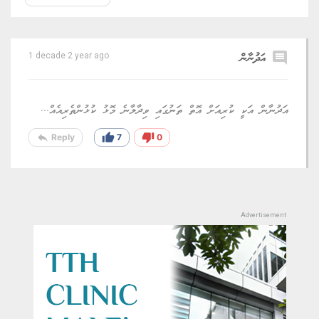
comment
އަދުނާން
1 decade 2 year ago
އަދުނާން އަކީ ކުރިއަށް އޮތް ތަނުގައި ވިދާލާނެ މޮޅު ކުޅުންތެރިއެއް...
reply
thumb_up
thumb_down
Reply
7
0