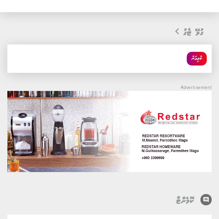
ގުޅޭ ޓެގު
ކުޅިވަރު
comment
ކޮމެންޓް