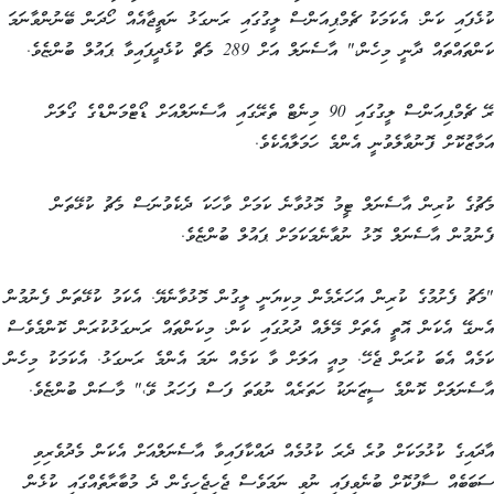
ކުޅެފައި ކަން. އެކަމަކު ޗެމްޕިއަންސް ލީގުގައި ރަނގަޅު ނަތީޖާއެއް ހޯދަން ބޭނުންވާނަމަ
ކަންތައްތައް ދާނީ މިހެން،" އާސެނަލް އަށް 289 މެޗް ކުޅެދީފައިވާ ޕައުލް ބުންޏެވެ.
ރޭ ޗެމްޕިއަންސް ލީގުގައި 90 މިނެޓް ތެރޭގައި އާސެނަލްއަށް ޑޯޓްމަންޑްގެ ގޯލަށް
އަމާޒުކޮށް ފޮނުވާލެވުނީ އެންމެ ހަމަލާއެކެވެ.
މެޗުގެ ކުރިން އާސެނަލް ޓީމު މޮޅުވާނެ ކަމަށް ވާހަކަ ދެކެވުނަސް މެޗު ކުޅޭތަން
ފެނުމުން އާސެނަލް މޮޅު ނުވާނެމަކަމަށް ޕައުލް ބުންޏެވެ.
"މެޗު ފެށުމުގެ ކުރިން އަހަރެމެން މިކިޔަނީ ލީގުން މޮޅުވާނެޔޭ. އެކަމު ކުޅޭތަން ފެނުމުން
އެނގޭ އެކަން އޮތީ އެތަށް މޭލެއް ދުރުގައި ކަން. މިކަންތައް ރަނގަޅުކުރަން ކޮންމެވެސް
ކަމެއް އެބަ ކުރަން ޖެހޭ. މިއީ އަލަށް ވާ ކަމެއް ނަމަ އެންމެ ރަނގަޅު. އެކަމަކު މިހެން
އާސެނަލަށް ކޮންމެ ސީޒަނަކު ހަތަރެއް ނުވަތަ ފަސް ފަހަރު ވޭ،" މާސަން ބުންޏެވެ.
އާދައިގެ ކުޅުމަކަށް ވުރެ ދެރަ ކުޅުމެއް ދައްކާފައިވާ އާސެނަލްއަށް އެކަން މެދުވެރިވި
ސަބަބެއް ސާފުކޮށް ބުނެވިފައި ނުވި ނަމަވެސް ޖެހިޖެހިގެން ދެ މުބާރާތެއްގައި ކުޅެން