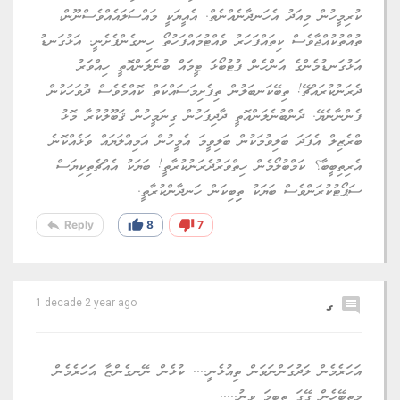
ކުރިމީހުން މިއަދު އެހަނދާނެއްނެތް. އެއީޔަކީ މައްސަލައެއްވެސްނޫން،
ތުއްތުކުއްޖާވެސް ކިތައްފަހަރު ވެއްޓުމައްފަހުތޯ ހިނގެންފެށެނީ. އަޅުގަނޑު
އަޅުގަނޑުމެންގެ އަންހެން ފުޓުބޯޅަ ޓީމައް ބުނެލަންއޮތީ ހިއްވަރު
ދެރަނުކުރައްޗޭ! ތިބޭކަނބަލުން ތިފެށިމަސައްކަތް ކޮއްމެވެސް ދުވަހަކުން
ފެންނާނެޔޭ. ދެންބުނެލަންއޮތީ ދާދިފަހުން ގިނަމީހުން ޤަބޫލުކުރާ މޮޅު
ބްރެޒިލް އެފަދަ ބަލިވުމަކުން ބަލިވީމަ އެމީހުން އަމިއްލަޔައް ވަޅެއްކޮނެ
އެރިތިބީބާ؟ ކަމްބުލޯމެން ހިތްވަރުދެރަނުކުރާތީ! ބަޔަކު އެއްޗެތިކިޔަސް
ސަޕޯޓުކުރަންވެސް ބަޔަކު ތިިބިކަން ހަނދާންކުރާތީ.
reply
thumb_up
thumb_down
Reply
8
7
comment
ގ
1 decade 2 year ago
އަހަރެމެން ލަދުގަންނަވަން ތިއުޅެނީ.... ކުޅެން ނޭނގެންޏާ އަހަރެމެން
މިތިބޭހެން ގޭގަ ތިބީމަ ވީނު.....