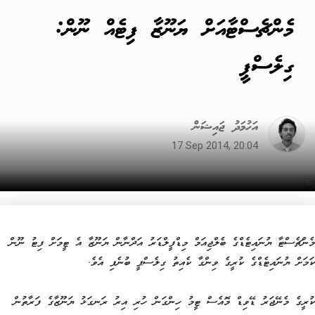
މެންޗެސްޓާއަށް ޔަނޫޒާ ފިޓެއް ނޫން:
ގިލެސްޕީ
އަހުމަދު ޖައިޝަން
17 Sep 2014, 20:04
މެންޗެސްޓާ ޔުނައިޓެޑްގެ ބެލްޖިއަމް މިޑްފީލްޑަރު އަދްނާން ޔަނޫޒާ އެ ޓީމަށް ފިޓު ނޫން
ކަމަށް ޔުނައިޓެޑްގެ ކުރީގެ ވިންގާ ކެއިތު ގިލެސްޕީ ބުނެފި އެވެ.
ކުރީގެ މެނޭޖަރު ޑޭވިޑް މޮއެސް ޓީމު ހިންގަން ހުރި އިރު ރަނގަޅު ޔަނޫޒާގެ ފަރާތުން