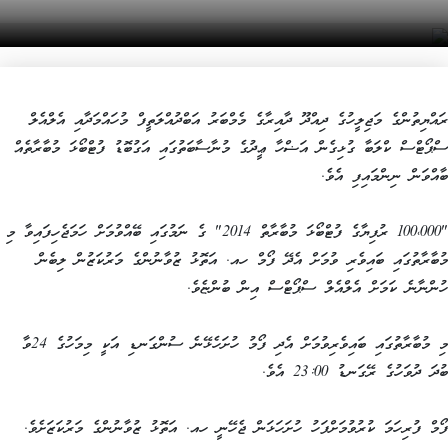
ރައްޔިތުންގެ މަޖިލީހުގެ ދިއްދޫ ދާއިރާގެ މެމްބަރު އަބްދުއްލަތީފް މުހައްމަދާއި އެލްއެލް
ސްޕޯޓްސް ކްލަބާ ގުޅިގެން އަޟްހާ ޢީދުގެ މުނާސާބަތުގައި އަގުބޮޑު ފުޓްބޯޅަ މުބާރާތެއް
ބާއްވަން ނިންމައިފި އެވެ.
"100،000 ރުފިޔާގެ ފުޓްބޯޅަ މުބާރާތް 2014" ގެ ނަމުގައި ބޭއްވުމަށް ހަމަޖެހިފައިވާ މި
މުބާރާތުގައި ބައިވެރި ވުމަށް އެދޭ ފޯމް ހއ. އަތޮޅު ޒުވާނުންގެ މަރުކަޒުން ލިބެން
ހުންނާނެ ކަމަށް އެލްއެލް ސްޕޯޓްސް އިން ބުންޏެވެ.
މި މުބާރާތުގައި ބައިވެރިވުމަށް އެދި ފޯމު ހުށަހެޅޭނެ ސުންގަނޑި އަކީ މިމަހުގެ 24ވާ
ބުދަ ދުވަހުގެ ރޭގަނޑު 23:00 އެވެ.
ފޯމް ފުރިހަމަ ކުރުވުމަށްފަހު ހުށަހަޅަން ޖެހޭނީ ހއ. އަތޮޅު ޒުވާނުންގެ މަރުކަޒަށެވެ.