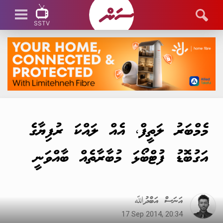
SSTV
SSTV LIVE
މެމްބަރު ލަތީފް، އެއް ލައްކަ ރުފިޔާގެ
އަގުބޮޑު ފުޓްބޯޅަ މުބާރާތެއް ބާއްވަނީ
އަނަސް އަބްދުﷲ
17 Sep 2014, 20:34