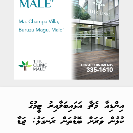
އިންޑިއާ މެޗާ އަޅައިބަލާއިރު ޓީމުގެ
ކުޅުން ވަރަށް ބޮޑުތަން ރަނގަޅު: ޖަޑާ