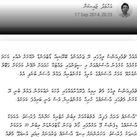
އަހުމަދު ޖައިޝަން
17 Sep 2014, 20:23
ޔުއެފާ ޗެމްޕިއަންސް ލީގުގައި ރޭ ޖަރުމަނުގެ ބޮރޫޝިއާ ޑޯޓްމަންޑާ ދެކޮޅަށް ދެއްކި ކަހަލަ
ކުޅުމެއް ކުޅެގެން އާސެނަލްއަށް މި ސީޒަންގައި ތައްޓަކާ ހަމައަށް ދެވޭނެ ކަމަކަށް ގަބޫލް
ނުކުރެވޭ ކަމަށް އާސެނަލްގެ ކުރީގެ ކުޅުންތެރިޔާ ޕައުލް މާސަން ބުނެފި އެވެ.
ޗެމްޕިއަންސް ލީގުގެ މެޗް ރިވިއު ޕްރޮގްރާމެއްގައި ވާހަކަ ދައްކަމުން ޕައުލް ބުނީ ރޭ
ކުޅުނު މެޗުގައި އާސެނަލްގެ ހުރިހާ ކުޅުންތެރިން ވެސް ވަނީ ބަލިވެފަ ކަމަށެވެ.
"އާސެނަލް ވަރަށް ފަގީރު. ވެލެބެކްއަށް ލިބުނު ހެޓްރިކް ހަދާނެހާ ފުރުސަތު. އެކަމަކު
އާސެނަލްގެ ޑިފެންސް ފޫ އަޅުވާފައި ގޯލް ޖަހަން ޑޯޓްމަންޑަށް ލިބުނު 10 ވަރަކަށް
ރަނގަޅު ފުރުސަތު. އަހަރެންނަށް އިނގޭ އާސެނަލް ޖަރުމަނަށް ދިޔައީ އުނދަގޫ މެޗެއް