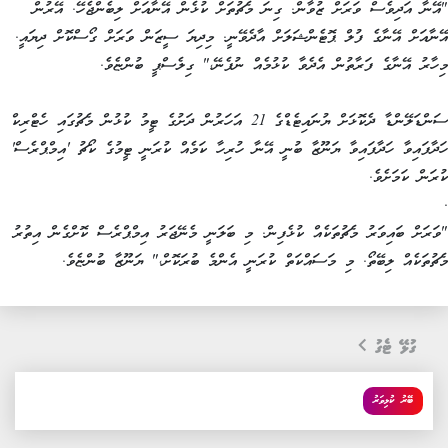
"އޭނާ އަދިވެސް ވަރަށް ޒުވާން. ގިނަ މެޗުތަށް ކުޅެން އޭނާއަށް ލިބެންޖެހޭ. އޭރުން
އޭނާއަށް އޭނާގެ ފުލް ޕޮޓެންޝަލަށް އާދެވޭނީ. މިދިޔަ ސީޒަން ވަރަށް ގޯސްކޮށް ދިޔައީ.
މިހާރު އޭނާގެ ފަރާތުން އެދެވާ ކުޅުމެއް ނުފެނޭ،" ގިލެސްޕީ ބުންޏެވެ.
ސަންޑަލޭންޑާ ދެކޮޅަށް ޔުނައިޓެޑްގެ 21 އަހަރުން ދަށުގެ ޓީމު ކުޅުން މެޗުގައި ހެޓްރިކް
ހަދާފައިވާ ހަދާފައިވާ ޔަނޫޒާ ބުނީ އޭނާ ހުރިހާ ކަމެއް ކުރަނީ ޓީމުގެ ކޯޗު 'އިމްޕްރެސް'
ކުރަން ކަމަށެވެ.
.
"ވަރަށް ބައިވަރު މެޗުތަކެއް ކުޅެފިން. މި ބަލަނީ މެނޭޖަރު އިމްޕްރެސް ކޮށްގެން އިތުރު
މެޗުތަކެއް ލިބޭތޯ. މި މަސައްކަތް ކުރަނީ އެންމެ ބުރަކޮށް،" ޔަނޫޒާ ބުންޏެވެ.
ގުޅޭ ޓެގު
ބޭރު ކުޅިވަރު