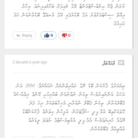
ކުރަން ޖެހޭ އިންވެސްޓްމަންޓް އޭގެ ލައިފަށް ބަހާލައިފިނަމަ، މިހާރު
މިއޮތް ސިސްޓަމަށްވުރެ އަގު ބޮޑުވެފައި އޭގެ އުނދަގޫ ބޮޑުވާނެކަން ހަމަ
ގައިމެވެ.
reply
thumb_up
thumb_down
Reply
0
0
comment
މުޙައްމަދު
2 decade 6 year ago
ތިޔަވަރުގެ ފާޅުކަން ބޮޑު ދޮގު ރައްޔިތުންނަށް ނަހައްދަވާ. 2050 ވަނަ
އަހަރު އަންނައިރުވެސް ތިކަން ނުވާނެކަން ބުއްދިހުރި ކޮންމެ ދިވެއްސެއް
ޤަބޫލުކުރާނެ. ތިކަން ޤަބޫލު ނުކުރާނީ އެޅިހާބަތަކަށް ރިހަ ފަދަ
ގޮތަކަށްތިބޭ އެމް.ޑީ.ޕީ ސަޕޯޓަރުން. އެމީހުން ކިތަންމެ ފާޅުކަންބޮޑު
ދޮގެއް ހެދިނަމަވެސް އެމް.ޑީ.ޕީ އެކްޓިވެސްޓެއް ނުވަތަ ލީޑަރެއް
ވެއްޖިއްޔާ ޤަބޫލުކުރާނެ.