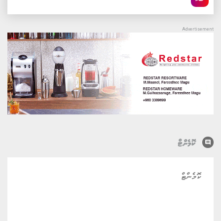
comment
ކޮމެންޓް