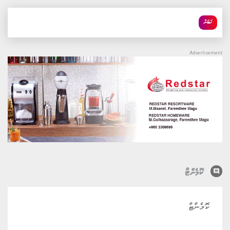
ޚަބަރު
comment
ކޮމެންޓް