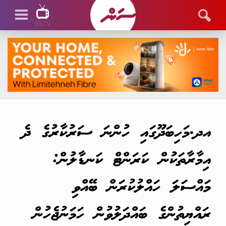
SSTV
SSTV LIVE
އދ.މަހިބަދޫގައި ހުންނަ ސަރުކާރުގެ ދެ
އިމާރާތަކުން ކަރަންޓް ކަނޑާލުން:
މައްސަލަ ހައްލުކުރަން ބޭއްވި
ރައްޔިތުންގެ ބައްދަލުވުން ހަމަނުޖެހުން