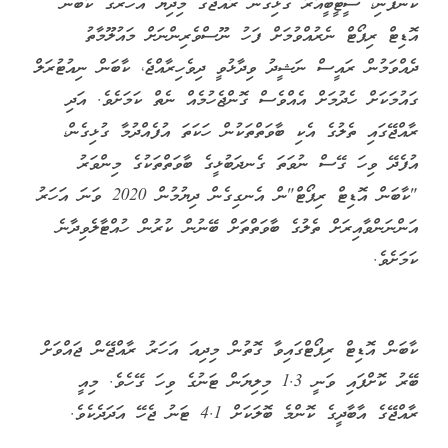
ކުންފުނި، ސީޓީބީއާރާ ގުޅިގެން ރާއްޖޭގެ މިދިޔަ އަހަރުގެ ކާބަން
އޮޑިޓް ރިޕޯޓް ނެރުއްވުމަށް ފަހު ނޫސްވެރިންނަށް މައުލޫމާތު
ދެއްވަމުން ރައީސް ނަޝީދު ވިދާޅުވީ ދިވެހިރާއްޖެ، ކާބަން ނިއުޓުރަލް
ގައުމަކަށް ހެދުމަށް އެއްވެސް ގޮންޖެހުމެއް ނެތް ކަމަށެވެ. އަދި
ރާއްޖޭގައި ތެލުގެ އެކި ބާވަތްތަކުން ހަކަތަ އުފެއްދުމާ ގުޅިގެން،
އުފެދޭ ވިހަ ގޭސް ނުވަތަ ގެނދަބުޅީގެ ބާވަތްތަކުގެ މިންވަރު
"ކާބަން އޮޑިޓް ރިޕޯޓް"ން އެނގިގެން ދިޔުމުން 2020 ވަނަ އަހަރު
އަންނަންވާއިރަށް ތެލުގެ ބާވަތްތަށް ބޭނުން ކުރުން ހުއްޓާލެވިދާނެ
ކަމަށެވެ.
ކާބަން އޮޑިޓް ރިޕޯޓްގައިވާ ގޮތުން މިދިއަ އަހަރު ރާއްޖޭން ޖައްވަށް
ބޭރު ކޮށްފައި ވަނީ 1.3 މިލިޔަން ޓަނުގެ ވިހަ ގޭހެވެ. މިއީ
ރާއްޖޭގެ އާބާދީގެ ކޮންމެ ބޮލަކަށް 4.1 ޓަނު ޖެހޭ އަދަދެކެވެ.