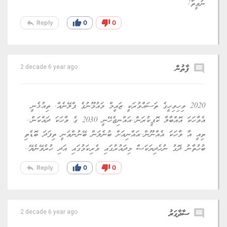
ނުވީތާ!
reply
thumb_up
thumb_down
Reply
0
0
comment
ފާތުން
2 decade 6 year ago
2020 ވިހިވިހީގެ ތަސައްވުރަކީ ޒައީމް މައުމޫނުގެ ޕްލޭނެއް. ތިއުޅެނީ
އެވާހަކަ އޮއްބާލާ ކޮޕީކުރަން..އައްނިޖެހޭނީ 2030 ގެ ވާހަކަ ދައްކަން..
ތިއީ އާ ވާހަކަ އެއްނޫން..އައްނިއަށް ބުނެލަން ބޭނުންވަނީ ތިފަދަ ބޮޑެތި
ބުހުތާނު ދޮގު ނުހެދިޔަކަސް މިދައުރުގައި ވެރިކަމުގައި އަދި ހުރެވޭނެޔޭ..
reply
thumb_up
thumb_down
Reply
0
0
comment
ސާދާގަރު
2 decade 6 year ago