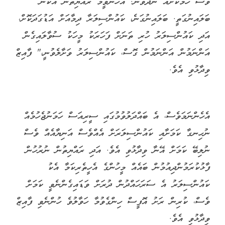
ވެސް ހާމަކޮށެއް ނުދެވުނު. އެހެންވީމާ ރައްޔިތުން އެކަން
ބަލައިނުގަތީ. ބަލައިނުގަނެ، ކައުންސިލަރާ ދިމާއަށް އަޑުގަދަކޮށް،
އަދި ކައުންސިލަރު ހުރި ތަނަށް ފަހަރަކު މީހަކު ސުވާލައިގެން
އަންނަމުން އަންނަމުން ގޮސް، ކައުންސިލަރު ވަށާލެވުނީ،" ފާއިޒް
ވިދާޅުވި އެވެ.
އެހެންނަމަވެސް، އެ ބައްދަލުވުމުގައި ސީރިއަސް ހަމަނުޖެހުމެއް
ނުހިނގާ ކަމަށާއި ކައުންސިލަރަށް އެއްވެސް އަނިޔާއެއް ވެސް
ނުލިބޭ ކަމަށް އޭނާ ވިދާޅުވި އެވެ. އަދި ރައްޔިތުން ނުރުހުން
ފާޅުކުރަމުންދިއުމުން ބައެއް މީހުންގެ އެހީތެރިކަމާ އެކު
ކައުންސިލަރު އެ ސަރަހައްދުން ދުރަށް ވަޑައިގެންނެވީ ކަމަށް
ވެސް، ކުރިން ރަށު އޮފީސް ހިންގެވުމާ ހަވާލުވެ ހުންނެވި ފާއިޒް
ވިދާޅުވި އެވެ.