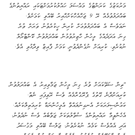
މަރުކަޒުގެ ކަރަންޓުގެ މައްސަލަ ހައްލުކުރުމަށްޓަކައި ރައްޔިތުންގެ
ބައްދަލުވުމެއް ރޭ 9 ޖަހާއެހާކަށްހާއިރު ބޭއްވި ކަމަށެވެ.
ނަމަވެސް އެ ބައްދަލުވުމަށް ކުރިން ހީކުރެވުނު ވަރަށް ވުރެ
ގިނަ އަދަދެއްގެ މީހުން ހާޒިރުވުމުން ބައްދަލުވުން ކޮންޓްރޯލް
ނުކުރެވި، ކުރިއަށް ނުގެންދެވުނީ ކަމަށް ފާއިޒް ވިދާޅުވި އެވެ.
"ތިން ސަތޭކައަށް ވުރެ ގިނަ މީހުން ޖަމާވިއިރު އެ ބައްދަލުވުން
ކުރިއަށްދާނެ ގޮތުގެ ޕްރޮގްރާމެއް ވެސް ރޭވިފައި ނެތް.
ކައުންސިލަރަކަށް އެނގިނުލައްވާ އެމީހުންނަކާ ކުރިމަތިލާކަށެއް.
އެހެންވީމާ ރައްޔިތުންގެ ސުވާލުތަކަށް ޖަވާބެއް ވެސް ނުދެވުނު.
އަދި އެއްވެސް ކަމެއް ނުކުރެވުނު. ޖަލްސާ ބޭއްވި މަގުސަދު