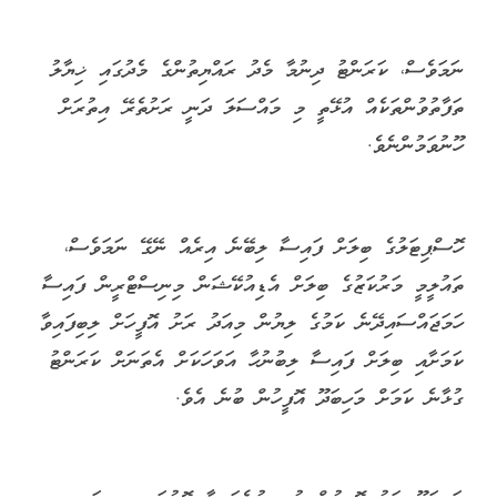
ނަމަވެސް، ކަރަންޓު ދިނުމާ މެދު ރައްޔިތުންގެ މެދުގައި ޚިޔާލު
ތަފާތުވުންތަކެއް އުޅޭތީ މި މައްސަލަ ދަނީ ރަށުތެރޭ އިތުރަށް
ހޫނުވަމުންނެވެ.
ހޮސްޕިޓަލުގެ ބިލަށް ފައިސާ ލިބޭނެ އިރެއް ނޭގޭ ނަމަވެސް،
ތައުލީމީ މަރުކަޒުގެ ބިލަށް އެޑިއުކޭޝަން މިނިސްޓްރީން ފައިސާ
ހަމަޖައްސައިދޭނެ ކަމުގެ ލިޔުން މިއަދު ރަށު އޮފީހަށް ލިބިފައިވާ
ކަމަށާއި ބިލަށް ފައިސާ ލިބުނުހާ އަވަހަކަށް އެތަނަށް ކަރަންޓު
ގުޅާނެ ކަމަށް މަހިބަދޫ އޮފީހުން ބުނެ އެވެ.