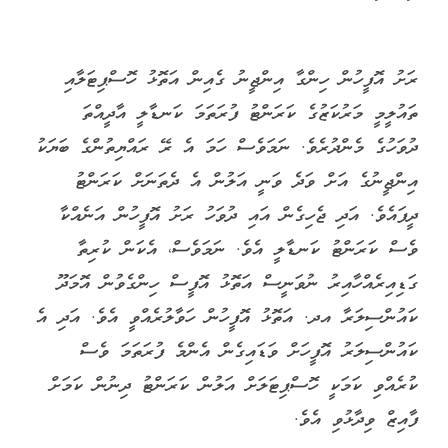
ރަށު އޮފީހުން ހިންގާ އިންޖީނު ގެއިން އަތޮޅު ހޮސްޕިޓަލާއި
ތައުލީމީ މަރުކަޒުގެ ކަރަންޓު ފުރަތަމަ ކަނޑާލީ އާދީއްތަ
ދުވަހުގެ މެންދުރެވެ. ނަމަވެސް ހަމަ އެ ރޭ ރައްޔިތުންގެ ބަޔަކު
އިންޖީނުގެ އަށް ވަދެ ވަނީ އަލުން އެ ދެތަނަށް ކަރަންޓު
ދީފައެވެ. އަދި ޖެހިގެން އައި ދުވަހު ރަށު އޮފީހުން އަނެއްކާ
ވެސް ކަރަންޓު ކަނޑާލީ އެވެ. ނަމަވެސް، އެކަން ކުރިތާ
ގަޑިއިރެއްހާއިރު ނުވަނީސް އަތޮޅު އޮފީސް ހިންގެވުން އޮމަދޫ
ކައުންސިލަރާ އދ. އަތޮޅު އޮފީހުން ހަވާލުރެއްވީ އެވެ. އަދި އެ
ކައުންސިލަރު އޮފީހަށް ވަޑައިގެން އެންމެ ފުރަތަމަ ވެސް
ކުރެއްވި ކަމަކީ ހޮސްޕިޓަލަށް އަލުން ކަރަންޓު ދިނުން ކަމަށް
ފާއިޒް ވިދާޅުވި އެވެ.