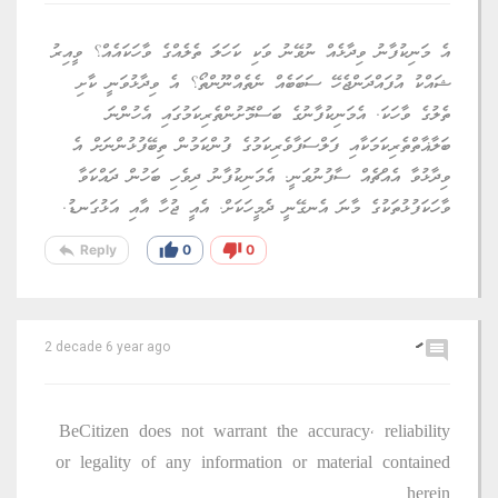
އެ މަނިކުފާނު ވިދާޅެއް ނުވޭނު ވަކި ކަހަލަ ތެލެއްގެ ވާހަކައެއް؟ ވީއިރު
ޝައްކު އުފައްދަންޖެހޭ ސަބަބެއް ނެތެއްނޫންތޯ؟ އެ ވިދާޅުވަނީ ކާށި
ތެލުގެ ވާހަކަ. އެމަނިކުފާނުގެ ބަސްމޮށުންތެރިކަމުގައި އެހުންނަ
ބަލާޣާތްތެރިކަމަކާއި ފަލްސަފާވެރިކަމުގެ ފުންކަމުން ތިބޭފުޅުންނަށް އެ
ވިދާޅުވާ އެއްޗެއް ސާފުނުވަނީ. އެމަނިކުފާނު ދިވެހި ބަހުން ދައްކަވާ
ވާހަކަފުޅުތަކުގެ މާނަ އެނގޭނީ ދެމީހަކަށް. އެއީ ޖުހާ އާއި އަޅުގަނޑު.
reply
thumb_up
thumb_down
Reply
0
0
comment
2 decade 6 year ago
BeCitizen does not warrant the accuracy, reliability
or legality of any information or material contained
herein