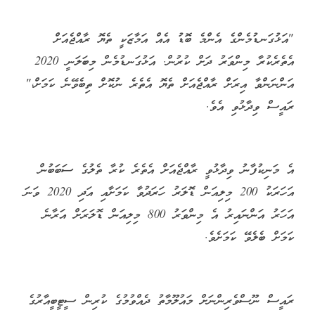
"އަޅުގަނޑުމެންގެ އެންމެ ބޮޑު އެއް އަމާޒަކީ ތެޔޮ ރާއްޖެއަށް
އެތެރެކުރާ މިންވަރު ދަށް ކުރުން. އަޅުގަނޑުމެން މިބަލަނީ 2020
އަންނަންވާ އިރަށް ރާއްޖެއަށް ތެޔޮ އެތެރެ ނުކޮށް ތިބެވޭނެ ކަމަށް،"
ރައީސް ވިދާޅުވި އެވެ.
އެ މަނިކުފާނު ވިދާޅުވީ ރާއްޖެއަށް އެތެރެ ކުރާ ތެލުގެ ސަބަބުން
އަހަރަކު 200 މިލިއަން ޑޮލަރު ހަރަދުވާ ކަމަށާއި އަދި 2020 ވަނަ
އަހަރު އަންނައިރު އެ މިންވަރު 800 މިލިއަން ޑޮލަރަށް އަރާނެ
ކަމަށް ބެލެވޭ ކަމަށެވެ.
ރައީސް ނޫސްވެރިންނަށް މައުލޫމާތު ދެއްވުމުގެ ކުރިން ސީޓީބީއާރުގެ