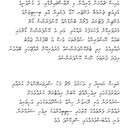
ވައިސް ޗެއާމަން އާރިއާން ޑި ރޮތްސްޗައިލްޑާއި، އެ ކުންފުނީގެ
ޑެޕިއުޓީ ޖެނެރަލް މެނޭޖަރ ހޫގޯ ފެރެއިރާ އާއި ބީސިޓިޒަންގެ
މެނޭޖިން ޕާޓްނަރު ފްލޯރާ ބާނާޑްނާއާ ކޮންފަރެންސް ކޯލް
މެދުވެރިކޮށް ވާހަކަފުޅު ދެއްކެވި. އަދި އެ ކޮންފަރެންސް ކޯލްގައި
ބައެއް ނޫސްވެރިންގެ ސުވާލުތަކަ ވެސް އެ ބޭފުޅުން ޖަވާބު
ދެއްވިއެވެ. މިއީ ޓެލެކޮންފަރެންސެއް މެދުވެރިކޮށް ރާއްޖޭގައި ބޭއްވުނު
މިފަދަ ފުރަތަމަ ނޫސް ކޮންފަރެންސެވެ.
ރައީސް ނަޝީދު މި އަހަރުގެ މާޗް މަހު ސްވިޒަރލޭންޑަށް ކުރެއްވި
ދަތުރުފުޅުގައި ދިވެހިރާއްޖެ ކާބަން ނިއުޓްރަލް ކުރެއްވުމަށް
ސަރުކާރުން އެކި ރޮނގުން ހިންގާ މަޝްރޫއުތަކުގައި އެހީތެރިވެ
ދެއްވާނެ ފަރާތެއްގެ ގޮތުގައި ސީޓީބީއާރާއެކު ދިވެހި ސަރުކާރުން
ވަނީ އެއްބަސްވުމެއްގައި ސޮއިކޮށްފަ އެވެ.