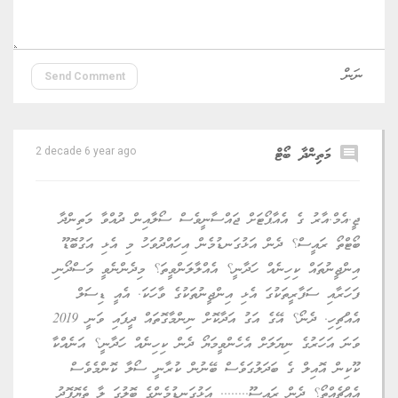
Send Comment
comment
މަތިންދާ ބޯޓް
2 decade 6 year ago
ޖީ.އެމް.އާރު ގެ އެއާޕޯޓަށް ޖައްސާނީވެސް ސޯލާއިން ދުއްވާ މަތިންދާ
ބޯޓްތޯ ރައީސް؟ ދެން އަޅުގަނޑުމެން އިހައްދުވަހު މި އެޅި އަގުބޮޑޫ
އިންޖީނުތައް ކިހިނެއް ހަދާނީ؟ އެއްލާލަންވީތަ؟ މިދެންނެވީ މަސްދޯނި
ފަހަރާއި ސަފާރީތަކުގަ އެޅި އިންޖީނުތަކުގެ ވާހަކަ. އެއީ ޑިސަލް
އެއްޗިހި. ދެނޯ؟ އޭގެ އަގު އަދާކޮށް ނިންމާގޮތައް ދީފައި ވަނީ 2019
ވަނަ އަހަރުގެ ނިޔަލަށް އެހެންވީމަޔޯ ދެން ކިހިނެއް ހަދާނީ؟ އަނެއްކާ
ކޫކިން އޮއިލް ގެ ބަދަލުގަވެސް ބޭނުން ކުރާނީ ސޯލާ ކޮންމެވެސް
އެއްޗެއްތޯ؟ ދެން ރައީސޫ........ އަޅުގަނޑުމެންގެ ބޮލުގަ ލާ ތެޔޮފޮދު