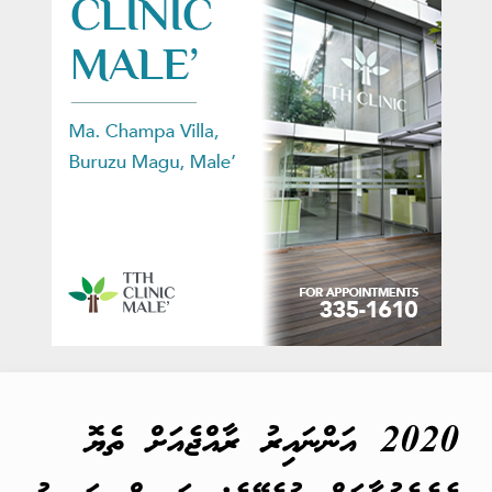
2020 އަންނައިރު ރާއްޖެއަށް ތެޔޮ