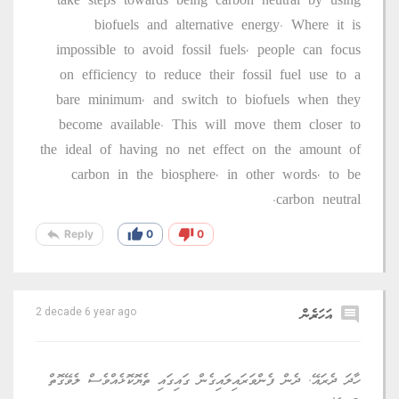
take steps towards being carbon neutral by using
biofuels and alternative energy. Where it is
impossible to avoid fossil fuels, people can focus
on efficiency to reduce their fossil fuel use to a
bare minimum, and switch to biofuels when they
become available. This will move them closer to
the ideal of having no net effect on the amount of
carbon in the biosphere, in other words, to be
carbon neutral.
reply
thumb_up
thumb_down
Reply
0
0
comment
އަހަރެން
2 decade 6 year ago
ހާދަ ދެރައޭ. ދެން ފެންވަރައިލައިގެން ގައިގައި ތެޔޮކޮޅެއްވެސް ލެވޭގޮތް