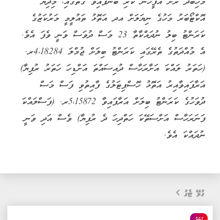
މަހިބަދޫ ރަށު އޮފީހުން ކުރި ބުނެފައިވާ ގޮތުގައި، މިދިޔަ
އޮކްޓޯބަރު މަހުގެ ނިޔަލަށް އދ އަތޮޅު ތައުލީމީ މަރުކަޒުގެ
ކަރަންޓު ބިލު ނުދައްކާތާ 23 މަސް ދުވަސް ވަނީ ވެފަ އެވެ.
އެ މުއްދަތުގެ ތެރޭގައި ކަރަންޓު ބިލަށް ޖުމްލަ 4،18284ރ.
(ހަތަރު ލައްކަ އަށާރަހާސް ދުއިސައްތަ އަށްޑިހަ ހަތަރު ރުފިޔާ)
އަރާފައިވާއިރު އަތޮޅު ހޮސްޕިޓަލުގެ ފާއިތުވި ފަސް މަސް
ދުވަހުގެ ކަރަންޓު ބިލަށް އަރާފައިވާ 5،15872ރ. (ފަސްލައްކަ
ފަނަރަހާސް އަށްސަތޭކަ ހަތްދިހަ ދެ ރުފިޔާ) ވެސް އަދި ވަނީ
ނުދައްކަ އެވެ.
ގުޅޭ ޓެގު
ޚަބަރު