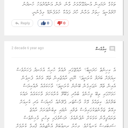
ތަކުގެެ ދަޅައިން އުނދަގޫވާވަރު ވާނެ. ދެން އަންއްދުވަހު ހެނދުނު
ހޭލެވުނީމަ ހިތަށް އަރާނެ ހާދަ ފައްކާ ހުވަފެނެކޭ މިފެނުނީ.
reply
thumb_up
thumb_down
Reply
0
0
comment
ކިއުއެސް
2 decade 6 year ago
އެ ކިހިނެތް ހަދަނީބާ؟ ރާއްޖޭގައި ދުއްވާ ހުރިހާ އުޅަނދު ފަހަރުވެސް
ރިޔަލަށް ބަދަލު ކުރަނީތަ؟ ނޫނީ ރާއްޖެއިން ތެޔޮ ވަޅެއް ފެނިގެން
އެއިން ތެޔޮ ނަގައިގެން ބޭނުން ކުރަނީތަ؟ ވާހަކައެއް ދެއްކިޔަސް
ހަމަހޭގައި ތިބޭ މީހުންގެ ބުއްދި ގަބޫލޫ ކުރާކަހަލަ ވާހަކައެއް ދައްކަ
ބަލާށެވެ. ކިތައްމެ މޮޅު މާސްޓަރ ޕްލޭނެއް ހެދިޔަސް އަދި ކުރިއަށް
މިއޮތް ޒަމާންތަކުގައިވެސް ތެލާއި ނުލައި ތިބުނާވަރަށް ރާއްޖެ
ތަރައްޤީވާނެ ކަމަކަށް ނުފެނެއެވެ. ދަސްވެފައި ތިހުރީ މުޅިންވެސް
ސަޅިބައިސާ ކަނޑާށެވެ. މިހާރު ރިނިއުބަލް އެނާޖީއެއް ޤާއިމް ކުރުމަށް