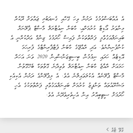
އެ އެއްބަސްވުމުގެ ދަށުން ވިހަ ގޭހާއި ގެނދަބުޅި ޖައްވަށް ދޫކުރާ
މިންވަރު އޯޑިޓް ކުރުމަށާއި، ކާބަން ނިއުޓްރަލް މާސްޓާ ޕްލޭނަށް
ބައިނަލްއަގުވާމީ ފަރާތްތަކުން ފައިސާ ހޯދުމުގެ ޒިންމާ އަދާކުރާނީ އެ
ކުންފުނިންނެވެ. އަދި ރާއްޖޭގެ ކާބަން ފުޓްޕްރިންޓްގެ ފުރިހަމަ
އޮޑިޓެއް ހަދައި ނިމުމުން، ބީސިޓިޒަންސްއިން 2020 ވަނަ އަހަރާ
ހަމައަށް ރާއްޖެ ކާބަން ނިއުޓްރަލް ވެވިދާނެ ގޮތްތަކާ ބެހޭގޮތުން
މާސްޓާ ޕްލޭނެއް އެކުލަވައިލާނެ އެވެ. އެ މިޕްލޭންގެ ދަށުން އެކިއެކި
މަޝްރޫއުތައް ތަންފީޒު ކުރުމަށް ބައިނަލްއަގުވާމީ ފަރާތްތަކުގެ އެހީ
ހޯދުމަށް ސީޓީބީއާރު އިން އެހީތެރިވެދޭނެ އެވެ.
ގުޅޭ ޓެގު