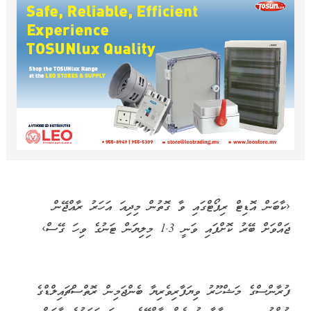
‹ކާބަން އޮޑިޓް ރިޕޯޓްގައި ވާ ގޮތުން މިދިއަ އަހަރު ރާއްޖޭން
ޖައްވަށް ބޭރު ކޮށްފައި ވަނީ 1.3 މިލިޔަން ޓަނުގެ ވިހަ ގޭސް›
ފުރާންސްގެ މަޝްހޫރު ވިޔަފާރިވެރިޔާ ބެންޖަމިން ރޮތްސްޗައިލްޑްގެ