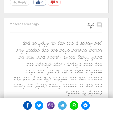
reply
thumb_up
thumb_down
Reply
0
0
comment
އަމީން
2 decade 6 year ago
ކާބަން ނިއުޓްރަލް ގެ ވާހަކަ ދައްކާ އަޑު މިއިވެނީ ހަމަ އެންމެ
ފަރާތަކުން. އެހެންކަމުން ވެރިކަން ބަދަލު ވެއްޖެ ހާލަތެއްގައި މިކަން
އޮންނާނީ ކިހިނެއްތޯ އަޅުގަނޑު ސާފުކުރަން ބޭނުން. 2020 ވަނަ
އަހަރާ ހަމައަށް މަނިކްފާނުގެ ސަރުކާރު ދެމިއޮންނާނެ ކަމަށް
ބައްލަވައިގެން ހައްދަވާ މާސްޓަރ ޕްލޭނެއްތީ ނުވަތަ ވެރިކަން
ކުރެއްވުމަށް ނުބަލާ ގައުމާ ރައްޔިތުންގެ ފައިދާ އަށް ތޯ ނުވަތަ ތެލަށް
ކުރެވޭ ޚަރަދު ކުޑަ ކުރެއްވުމުގެ ވިސްނުން ފުޅުގައިތޯ، ކޮން ވިސްނުން
ފުޅެއްގައިތޯ ތިޔަ އުޅުއްވަނީ؟
reply
thumb_up
thumb_down
Reply
0
0