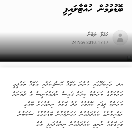
ބޮޑުވުމުން ހުއްޓާލައިފި
ހައްވާ ލުބްނާ
24 Nov 2010, 17:17
އދ. މަހިބަދޫގައި ހުންނަ އަތޮޅު ހޮސްޕިޓަލާއި އަތޮޅު ތައުލީމީ
މަރުކަޒުގެ ކަރަންޓު ބިލަށް ފައިސާ ނުދައްކަނީސް އެ ދެތަނަށް
ކަރަންޓު ދީފައި ބޭއްވުމާ މެދު ގޮތެއް ނިންމުމަށް ބޭއްވި
ރައްޔިތުންގެ ބައްދަލުވުން ހަމަނުޖެހުން ބޮޑުވުމުގެ ސަބަބުން
ވަކިގޮތެއް ނުނިމި ބައްދަލުވުން ނިންމާލައިފި އެވެ.