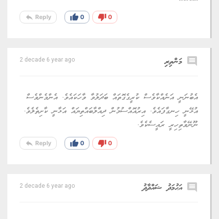
reply
thumb_up
thumb_down
Reply
0
0
comment
މަންތިރި
2 decade 6 year ago
އެބުނަނީ އަނެއްކާވެސް ކުރީގެގޮތައް ބަދަލުވާ ވާހަކައެވެ. އެންމެންވެސް
އުޅޭނީ ހިނގާފައެވެ. އިރުއޮއްސުމުން ދިއްލާބައްތިޔައް އަޅާނީ ކާށިތެލެވެ.
ނޫނޭވާތިހިރީ ރައީސެކެވެ.
reply
thumb_up
thumb_down
Reply
0
0
comment
އަޙުމަދު ޝައްދާދު
2 decade 6 year ago