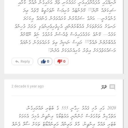
ދުނިޔޭގައި އުފައްދާފައިވަނީ ހަމައެކަނި ތެޔޮ އަޅައިގެން ދުއްވާ ކާރާއި
ސައިކަލެއް ނޫން!!! ކޮމެންޓެއް ކުރިޔަސް ނާތަހުޒީބު ގޮތެއް ތިޔަ
ގެންގުޅެނީ.... އަދުގެ ސަރުކާރުން ކުރައްވަމުން ގެންދަވާ މިކަހަލަ
ރަނގަޅު އަމަލުތަކަށް އެއްބާރުލުންދީ އެހީތެރިވެދިނުމަކީ ވަރަށް މުހިންމު
ކަމެއް.... ކޮންމެ ކަމެއްގައިވެސް ޖެއްސުން ކުރުމުގެ ނިަތް ނޫކޮށްލާ
އެއްބާރުލުން ދެއްވާ!!! ރައީސް ނަޝީދު ތިތަ ކުރައްވަމުން ގެންދަވާ
މަސައްކަތްޕުޅަށް އިތުރު ކުރިއެރުމަކަށް އެދެން!!
reply
thumb_up
thumb_down
Reply
0
0
comment
ޗާލޭ
2 decade 6 year ago
2020 ގައި މުޅި ޤައުމު ހިގާނީ 555 ގެ ބެޓެރި ލައްވައިގެން.
އަތްގާޑިޔާ ތަކުގަވެސް ހުންނާނީ އައުޓްބޯޑް އިންޖީނު އެޅިފަ އެކަމަކު
ބެޓެރި ލައްވާ އިންޖީނު. މާލެ މަތިންދާ މަތިންދާބޯޓް ތަކަށް ސޯލާ ޕެނެލް