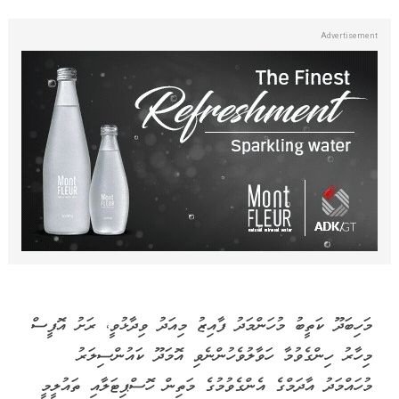
މަހިބަދޫ ކަތީބު މުހަންމަދު ފާއިޒު މިއަދު ވިދާޅުވީ، ރަށު އޮފީސް
މިހާރު ހިންގެވުމާ ހަވާލުވެހުންނެވި އޮމަދޫ ކައުންސިލަރު
މުހައްމަދު އާދަމްގެ އެންގެވުމުގެ މަތިން ހޮސްޕިޓަލާއި ތައުލީމީ