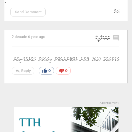
Send Comment
comment
ތެޔޮއަޅާމީހާ
2 decade 6 year ago
މަޑުކުރައްވާ 2020 އޭރުން ތެޔޮބޭނުންނުކޮށް ތިޔަކަމަށް ހައްލެއްފެނިދާނެ
reply
thumb_up
thumb_down
Reply
0
0