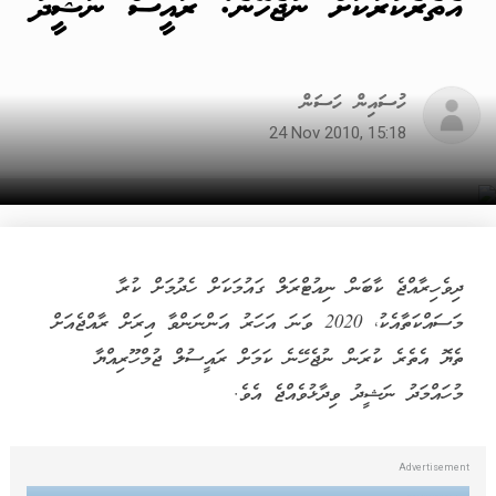
އެތެރެކުރާކަށް ނުޖެހޭނެ: ރައީސް ނަޝީދު
ހުސައިން ހަސަން
24 Nov 2010, 15:18
ދިވެހިރާއްޖެ ކާބަން ނިއުޓްރަލް ގައުމަކަށް ހެދުމަށް ކުރާ
މަސައްކަތާއެކު، 2020 ވަނަ އަހަރު އަންނަންވާ އިރަށް ރާއްޖެއަށް
ތެޔޮ އެތެރެ ކުރަން ނުޖެހޭނެ ކަމަށް ރައީސުލް ޖުމްހޫރިއްޔާ
މުހައްމަދު ނަޝީދު ވިދާޅުވެއްޖެ އެވެ.