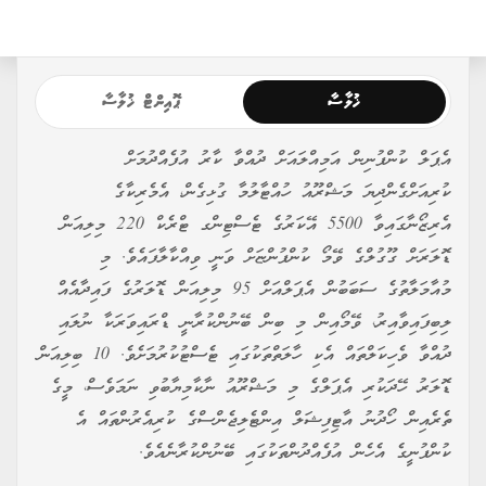
ޚުލާސާ
ޕޮއިންޓް ޚުލާސާ
އެޕަލް ކުންފުނިން އަމިއްލައަށް ދުއްވާ ކާރު އުފެއްދުމަށް
ކުރިއަށްގެންދިޔަ މަޝްރޫއު ހުއްޓާލުމާ ގުޅިގެން، އެމެރިކާގެ
އެރިޒޯނާގައިވާ 5500 އޭކަރުގެ ޓެސްޓިންގ ޓްރެކް 220 މިލިއަން
ޑޮލަރަށް ގޫގުލްގެ ވޭމޯ ކުންފުންޏަށް ވަނީ ވިއްކާލާފައެވެ. މި
މުއާމަލާތުގެ ސަބަބުން އެޕަލްއަށް 95 މިލިއަން ޑޮލަރުގެ ފައިދާއެއް
ލިބިފައިވާއިރު، ވޭމޯއިން މި ބިން ބޭނުންކުރާނީ ޑްރައިވަރަކާ ނުލައި
ދުއްވާ ވެހިކަލްތައް އެކި ހާލަތްތަކުގައި ޓެސްޓުކުރުމަށެވެ. 10 ބިލިއަން
ޑޮލަރު ހޭދަކުރި އެޕަލްގެ މި މަޝްރޫއު ނާކާމިޔާބުވި ނަމަވެސް، މީގެ
ތެރެއިން ހޯދުނު އާޓިފިޝަލް އިންޓެލިޖެންސްގެ ކުރިއެރުންތައް އެ
ކުންފުނީގެ އެހެން އުފެއްދުންތަކުގައި ބޭނުންކުރާނެއެވެ.