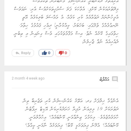
އަރިއަތޮޅު ދެކުނުބުރީ ކައުންސިލުގެ މެންބަރުން ތަކެއްވެސް
މިދޭތެރެއަކުން ކޮށްފި. އެވާހަކަ ފަލަ ސުރުޚީތަކަށްވެސް އެރި. ނަމަވެސް
އެމީހުންނަށް ދަޢުވާއެއް ކުރި ކަމެއް، އެ މައްސަލަ ބެލިކަމެއް އޮތީ
ނޭނގުމެއްގެ ތެރޭގައި. ބަޚަބަރު. ކީއްކުރާނީ! ދިވެހި ޤައުމުގެ ހިތާމަ.
ހިތާމައިގެ ކޮޅެއް ނެތް. އިސް މަޤާމުތަކުގައި ވެސް ގިނައިން މި ތިބެނީ
ދެއުޅިއެއް ނުވާ ޖާހިލުން.
reply
thumb_up
thumb_down
Reply
0
0
comment
އައްދުބެ
2 month 4 week ago
އެންގުމާ ޚިލާފަށް ގދ. އަތޮޅު ކައުންސިލުން ކުރި ތަޖުރިބާ ތިން
ދަތުރަކަށް 1.9 މިލިއަން ރުފިޔާ ޚަރަދުކުރިކަން އޮޑިޓް ރިޕޯޓުން
ހާމަވެއްޖެއެވެ.. މިކަމުގަ ޒިންމާވަނީ ކޮންބައެއް؟ އިހުމާލުވަނީ
ކޮންބައެއް؟ އެޅޭނެ ފިޔަވަޅަކީ ކޮބާ؟ ފިޔަވަޅެއް ނާޅަނީ ކީއްވެ؟