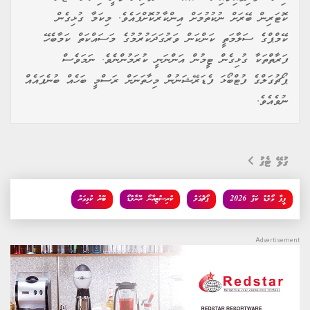
ކޮޓަރިން ބޭރަށް ނުކުތުމަށް އިންކާރުކޮށްފައެވެ. މިކަމާ ގުޅިގެން
ކޭމްޕްގެ ސަލާމަތީ ކަންކަން ވަރުގަދަކުރުމުގެ މަސައްކަތް ކަމާބެހޭ
ފަރާތްތަކާ ގުޅިގެން ޓީމުން އަންނަނީ ކުރަމުންނެވެ. ނަމަވެސް
ޕޯޗުގަލްގެ ފުޓްބޯޅަ ފެޑަރޭޝަނުން މިހާތަނަށް ރަސްމީ ބަހެއް ބުނެފައެއް
ނުވެއެވެ.
ގުޅޭ ޓެގު
ފީފާ ވޯލްޑް ކަޕް 2026
ޕޯޗްގަލް
ކްރިސްޓިއާނޯ ރޮނާލްޑޯ
ބޭރު ކުޅިވަރު