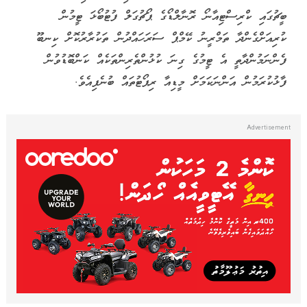
ބީޗުގައި ކްރިސްޓިއާނޯ ރޮނާލްޑޯގެ ޕޯޗުގަލް ފުޓުބޯޅަ ޓީމުން
ކުރިއަށްގެންދާ ތަމްރީނު ކޭމްޕް ސަރަހައްދުން ތަކުރާރުކޮށް ކިނބޫ
ފެންނަމުންދާތީ އެ ޓީމުގެ ގިނަ ކުޅުންތެރިންތަކެއް ކަންބޮޑުވުން
ފާޅުކުރަމުން އަންނަކަމަށް މީޑިއާ ރިޕޯޓުތައް ބުނެފިއެވެ.