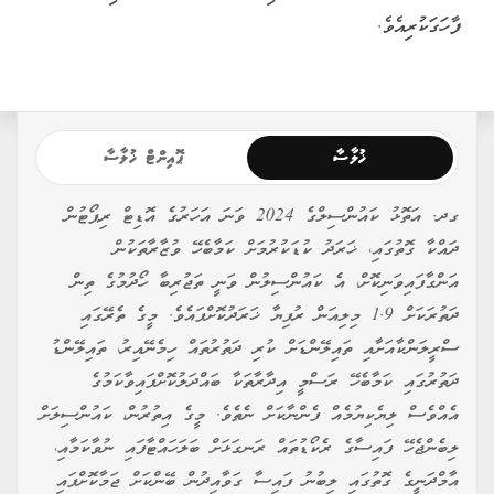
ފާހަގަކުރިއެވެ.
ޚުލާސާ
ޕޮއިންޓް ޚުލާސާ
ގދ. އަތޮޅު ކައުންސިލްގެ 2024 ވަނަ އަހަރުގެ އޮޑިޓް ރިޕޯޓުން
ދައްކާ ގޮތުގައި، ޚަރަދު ކުޑަކުރުމަށް ކަމާބެހޭ ވުޒާރާތަކުން
އަންގާފައިވަނިކޮށް، އެ ކައުންސިލުން ވަނީ ތަޖުރިބާ ހޯދުމުގެ ތިން
ދަތުރަކަށް 1.9 މިލިއަން ރުފިޔާ ޚަރަދުކޮށްފައެވެ. މީގެ ތެރޭގައި
ސްރީލަންކާއަށާއި ތައިލޭންޑަށް ކުރި ދަތުރުތައް ހިމެނޭއިރު، ތައިލޭންޑު
ދަތުރުގައި ކަމާބެހޭ ރަސްމީ އިދާރާތަކާ ބައްދަލުކޮށްފައިވާކަމުގެ
އެއްވެސް ލިޔެކިޔުމެއް ފެންނާކަށް ނެތެވެ. މީގެ އިތުރުން، ކައުންސިލަށް
ލިބެންޖެހޭ ފައިސާގެ ރެކޯޑުތައް ރަނގަޅަށް ބަލަހައްޓާފައި ނުވާކަމާއި،
އާމްދަނީގެ ގޮތުގައި ލިބުނު ފައިސާ ގަވާއިދުން ބޭންކަށް ޖަމާކޮށްފައި