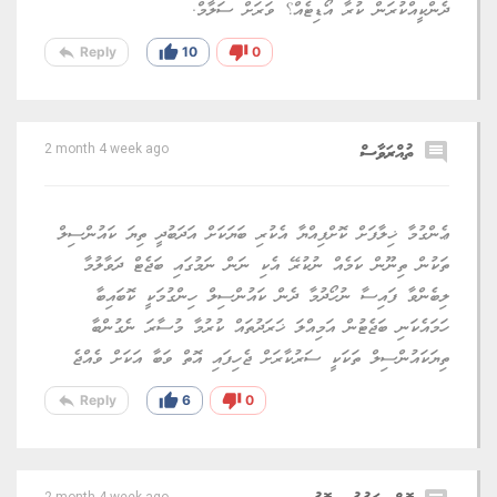
ދެންކީއްކުރަން ކުރާ އޯޑިޓެއް؟ ވަރަށް ސަލާމް.
reply
thumb_up
thumb_down
Reply
10
0
comment
ތުއްރަވާސް
2 month 4 week ago
ޢެންގުމާ ޚިލާފަށް ކޮށްފިއްޔާ އެކުރި ބަޔަކަށް އަދަބުދީ ތިޔަ ކައުންސިލް
ތަކުން ތިނޫން ކަމެއް ނުކުރޭ އެކި ނަން ނަމުގައި ބަޖެޓް ދަވާލުމާ
ލިބެންވާ ފައިސާ ނުހޯދުމާ ދެން ކައުންސިލް ހިންގުމަކީ ކޮބައިބާ
ހަމައެކަނި ބަޖެޓުން އަމިއްލަ ޚަރަދުތައް ކުރުމާ މުސާރަ ނެގުންބާ
ތިޔަކައުންސިލް ތަކަކީ ސަރުކާރަށް ޖެހިފައި އޮތް ވަބާ އަކަށް ވެއްޖެ
reply
thumb_up
thumb_down
Reply
6
0
2 month 4 week ago