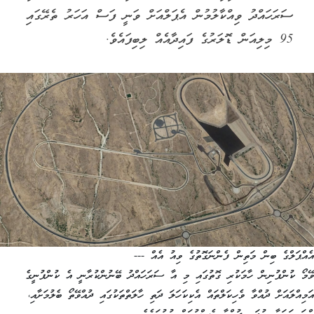
ސަރަހައްދު ވިއްކާލުމުން އެޕަލްއަށް ވަނީ ފަސް އަހަރު ތެރޭގައި
95 މިލިއަން ޑޮލަރުގެ ފައިދާއެއް ލިބިފައެވެ.
އެއްޕަލްގެ ބިން މަތިން ފެންނަގޮތުގެ ވިއު އެއް ---
ވޭމޯ ކުންފުނިން ހާމަކުރި ގޮތުގައި މި އާ ސަރަހައްދު ބޭނުންކުރާނީ އެ ކުންފުނީގެ
އަމިއްލައަށް ދުއްވާ ވެހިކަލްތައް އެކިކަހަލަ ދަތި ހާލަތްތަކުގައި ދުއްވޭތޯ ބެލުމަށާއި،