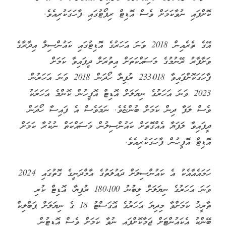
ކޮށްފައި ނުވާކަމަށް ވެސް އޮޑިޓް ރިޕޯޓުގައި ފާހަގަކުރިއެވެ.
އޭގެ ތެރެއިން 2018 ވަނަ އަހަރުގެ އޮޑިޓުގައި ކައުންސިލް އިދާރާގެ
ވަށާފާރު ރޭނުމުގެ މަސައްކަތަށް އިތުރަށް ދީފައިވާ ކަމަށް
ފާހަގަކޮށްފައިވާ 233،018 ރުފިޔާ ހޯދަން 2018 ވަނަ އަހަރުން
2023 ވަނަ އަހަރުގެ ނިޔަލަށް އޮޑިޓް އޮފީހުން ކޮންމެ އަހަރަކު
ވެސް ލަފާ ދިން ކަމަށް ބުންޏެވެ. ނަމަވެސް އެ ފައިސާ ހޯދަން
ދީފައިވާ ލަފަޔާ އެއްގޮތަށް ކައުންސިލުން މަސައްކަތް ނުކުރާ ކަމަށް
އޮޑިޓް އޮފީހުން ފާހަގަކުރިއެވެ.
ހަމައެއާއެކު އެ ކައުންސިލަށް ދައުލަތުގެ އާމްދަނީގެ ގޮތުގައި 2024
ވަނަ އަހަރުގެ ނިޔަލަށް ލިބުނު 180،100 ރުފިޔާ، އޮޑިޓް ކުރި
ތާރީޚު ކަމަށްވާ މިދިޔަ އަހަރުގެ އޮގަސްޓު 18 ގެ ނިޔަލަށް ޕަބްލިކް
ބޭންކު އެކައުންޓަށް ޖަމާކޮށްފައި ނުވާ ކަމަށް ވެސް އޮޑިޓުން