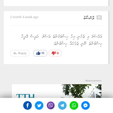
comment
ވާންސޯބު
2 month 4 week ago
މައްސަލަ މި ޖެހެނީ ކިހާ ހިސާބަކުންތަ އަސްލު. ރައީސް އޮފީހާ
ހިސާބުންތަ ނޫނީ ޖަގަހައާ ހިސާބުންތަ.
reply
thumb_up
thumb_down
Reply
11
0