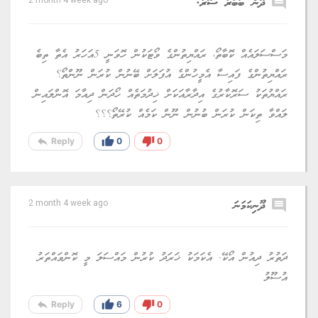
comment
ދޮން ބަބުރު ސޮރު.
މަސްސަލައެއް ކޮބާތޯ، ރައްޔިތުންގެ ވޯޓަކުން ހޮވަނީ 5އަހަރު އެތާ ތިބެ
ރައްޔިތުންގެ ފައިސާ އެމީހުންގެ އުފަލަށް ބޭނުން ކުރަން ނޫންތޯ؟
ރައްޔުތަކު ސަރޮކާރުގެ އިދާރާއަކަށް ޚިދުމަތެއް ހޯދަން ދިއާމަ އޮންލައިން
ލައްވާ ތިކަން ކުރަން ބުނުން ނޫން ކަމެއް ކުރޭތޯ؟؟؟
reply
thumb_up
thumb_down
Reply
0
0
comment
ދޫނިކަމަނަ
2 month 4 week ago
ދަތުރު ދިއުން އޯކޭ. އެކަމަކު ޚަރަދު ކުރުން މައްސަލަ މީ ކޮންވައްތަރު
އުސޫލު
reply
thumb_up
thumb_down
Reply
6
0