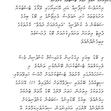
ޑްރައިވަރަކާ ނުލައި ދުއްވާ ޓެސްޓުތައް ކުރުމަށެވެ.
މިހާރުވެސް ކެލިފޯނިއާ އަދި އޮހައިއޯގައި ވޭމޯގެ ޓެސްޓުކުރާ
މަރުކަޒުތައް ހުރި ނަމަވެސް، އެރިޒޯނާގެ މި ބޮޑު ބިމުގެ
ސަބަބުން އެ ކުންފުނީގެ "އަމިއްލައަށް ދުއްވާ" ކާރުތަކުގެ
ފްލީޓް އިތުރަށް ތަރައްގީކުރުމަށް ބޮޑު ފުރުސަތެއް
ލިބިގެންދާނެއެވެ.
މި ބޮޑު ބިމަކީ މީގެކުރިން ކްރައިސްލާ ކުންފުނިން ވެސް
ވެހިކަލްތައް ޓެސްޓުކުރަން ބޭނުންކުރި ތަނެކެވެ. މި
ސަރަހައްދުގައި ކާރުތައް ޓެސްޓުކުރުމަށް ޚާއްސަ ހައިވޭއަކާއި،
ސިޓީއެއްގެ ބޭރުމަތި ސިފަވާގޮތަށް ހަދާފައިވާ 115 އޭކަރުގެ
މަގުތަކުގެ އިތުރުން، ހަތަރު މޭލުގެ ބޮޑު އޯވަލް ޓްރެކެއް
ހިމެނެއެވެ. ބިމުގެ ބޮޑުމިނުގެ ސަބަބުން ކުންފުނިތަކަށް
އާންމުންގެ ލޮލުގައި އަޅައިނުގަނެ، ސިއްރުވެރިކަމާއެކު އާ