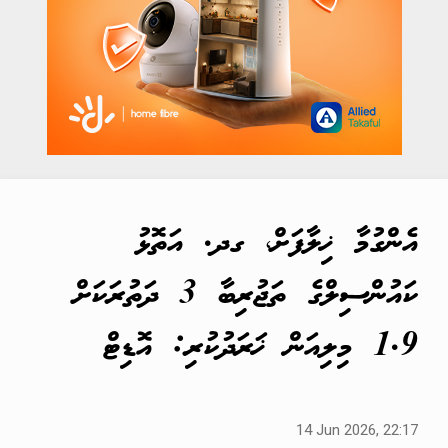
އެންގުމާ ޚިލާފަށް، ގދ. އަތޮޅު
ކައުންސިލްގެ ތަޖުރިބާ 3 ދަތުރަކަށް
1.9 މިލިއަން ޚަރަދުކުރި: އޮޑިޓް
14 Jun 2026, 22:17