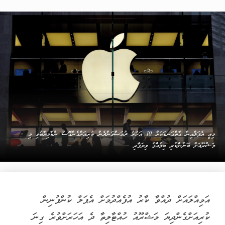
މިއީ އެޕަލްއިން ގާތްގަނޑަކަށް 10 އަހަރު ދުވަސްވަންދެން ކުރިއަށްގެންގޮސް ނާކާމިޔާބުވި މި
މަޝްރޫއަށް ބޭނުންކުރި ބިމެއްގެ ވިޔަފާރި --
އަމިއްލައަށް ދުއްވާ ކާރު އުފެއްދުމަށް އެޕަލް ކުންފުނިން
ކުރިއަށްގެންދިޔަ މަޝްރޫއު ހުއްޓާލިތާ ދެ އަހަރަށްވުރެ ގިނަ