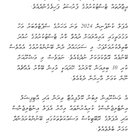
އީޖާދުތައް ޓެސްޓުކުރުމުގެ ފުރުސަތު ފަހިވެގެންދެއެވެ.
އެޕަލް ކުންފުނިން 2024 ވަނަ އަހަރުގެ ސެޕްޓެމްބަރު މަހު
މަގުމަތީގައި އަމިއްލައަށް ދުއްވާ ކާރު ޓެސްޓުކުރުމުގެ ހުއްދަ
ބާތިލްކުރުމަށްފަހު، މި ސަރަހައްދު ދެން ބޭނުންކުރުމުގެ އެއްވެސް
ބޭނުމެއް އޮތްކަމަކަށް ނުދެކެއެވެ. ނަމަވެސް، މި މަޝްރޫއަށް
ކުރި 10 ބިލިއަން ޑޮލަރުގެ ހޭދައަކީ މުޅިން ބޭކާރު އެއްޗެއް
ނޫން ކަމަށް މާހިރުން ދެކެއެވެ.
އެ މަޝްރޫއިން ލިބުނު ކޮމްޕިއުޓާ ވިޜަން އަދި އާޓިފިޝަލް
އިންޓެލިޖެންސްގެ ކުރިއެރުންތައް މިހާރު އެޕަލް އިންޓެލިޖެންސް
އަދި އެޕަލްގެ ރޮބޮޓިކްސް މަސައްކަތްތަކުގައި ބޭނުންކުރަމުންދާ
ކަމަށް ބެލެވެއެވެ.