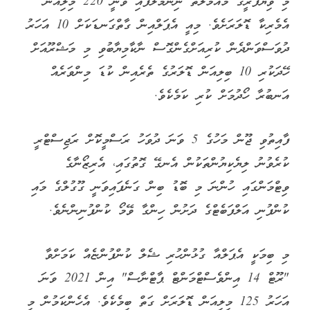
މި ވިޔަފާރީގެ މުއާމަލާތް ނިންމާލާފައި ވަނީ 220 މިލިއަން
އެމެރިކާ ޑޮލަރަށެވެ. މިއީ އެޕަލްއިން ގާތްގަނޑަކަށް 10 އަހަރު
ދުވަސްވަންދެން ކުރިއަށްގެންގޮސް ނާކާމިޔާބުވި މި މަޝްރޫއަށް
ހޭދަކުރި 10 ބިލިއަން ޑޮލަރުގެ ތެރެއިން ކުޑަ މިންވަރެއް
އަނބުރާ ހޯދުމަށް ކުރި ކަމެކެވެ.
ފާއިތުވި ޖޫން މަހުގެ 5 ވަނަ ދުވަހު ރަސްމީކޮށް ރަޖިސްޓްރީ
ކުރެވުނު ލިޔެކިޔުންތަކުން އެނގޭ ގޮތުގައި، އެރިޒޯނާގެ
ވިޓްމަންގައި ހުންނަ މި ބޮޑު ބިން ގަނެފައިވަނީ ގޫގުލްގެ މައި
ކުންފުނި އަލްފަބެޓްގެ ދަށުން ހިންގާ ވޭމޯ ކުންފުނިންނެވެ.
މި ބިމަކީ އެޕަލްއާ ގުޅުންހުރި ޝެލް ކުންފުންޏެއް ކަމަށްވާ
"ރޫޓް 14 އިންވެސްޓްމަންޓް ޕާޓްނާސް" އިން 2021 ވަނަ
އަހަރު 125 މިލިއަން ޑޮލަރަށް ގަތް ބިމެކެވެ. އެހެންކަމުން މި