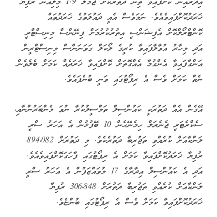
އިދާރާއިން ކޮށްފައިވާ ތިން ދަތުރަކަށް ޖުމްލަ 1.9 މިލިއަން ރުފިޔާ
ޚަރަދުކޮށްފައިވެއެވެ. ނަމަވެސް އެއީ ދައުލަތުގެ ޚަރަދުތައް
ކޮންޓްރޯލްކޮށް އެފިޝަންސީ އިތުރުކުރުމަށް ފިނޭންސް މިނިސްޓްރީ
އަދި މިހާރު އުވާލާފައިވާ ކުރީގެ ލޯކަލް ގަވަނަންސް މިނިސްޓްރީން
އަންގާފައިވާ އެންގުމާ އެއްގޮތަށް ކޮށްފައިވާ ޚަރަދެއް ކަމަށް ބެލެވެން
ނެތް ކަމަށް ވެސް އެ ރިޕޯޓުގައި ވަނީ ބުނެފައެވެ.
އޭގެން އެއް ދަތުރަކީ ކައުންސިލް ތަމްސީލުކުރާ ނުވަ މެންބަރުންނާއި،
ސެކްރެޓަރީ ޖެނެރަލް ހިމެނޭހެން 10 ބޭފުޅުން އެ އަހަރު ސްރީ
ލަންކާއަށް ކުރެއްވި ތަޖުރިބާ ދަތުރެކެވެ. މި ދަތުރަށް 894،082
ރުފިޔާ ޚަރަދުކޮށްފައިވާ ކަމަށް އެ ރިޕޯޓުގައި ފާހަގަކޮށްފައިވެއެވެ.
އަދި އެ ކައުންސިލް އިދާރާގެ 17 މުވައްޒަފުން އެ އަހަރު ސްރީ
ލަންކާއަށް ކުރެއްވި ތަޖުރިބާ ދަތުރަށް 306،848 ރުފިޔާ
ޚަރަދުކޮށްފައިވާ ކަމަށް ވެސް އެ ރިޕޯޓުގައި ބުންޏެވެ.