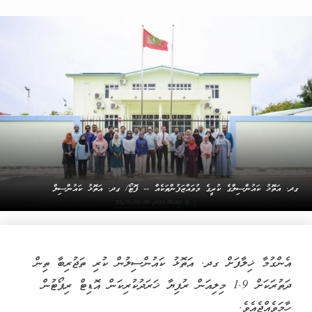
ގދ. އަތޮޅު ކައުންސިލްގެ ކުރީގެ މުވައްޒަފުންތަކެއް -- ފޮޓޯ/ ގދ. އަތޮޅު ކައުންސިލް
އެންގުމާ ޚިލާފަށް ގދ. އަތޮޅު ކައުންސިލުން ކުރި ތަޖުރިބާ ތިން
ދަތުރަކަށް 1.9 މިލިއަން ރުފިޔާ ޚަރަދުކުރިކަން އޮޑިޓް ރިޕޯޓުން
ހާމަވެއްޖެއެވެ.