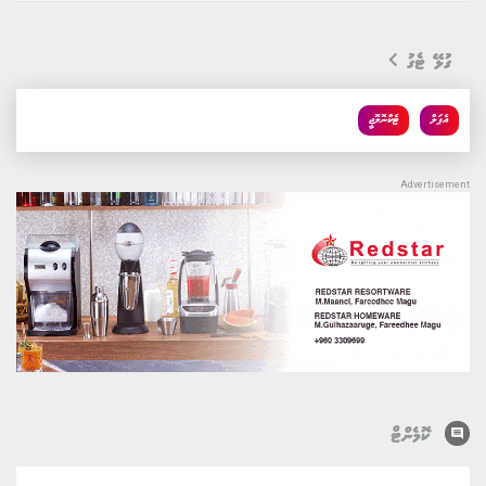
ގުޅޭ ޓެގު
އެޕަލް
ޓެކްނޮލޮޖީ
comment
ކޮމެންޓް