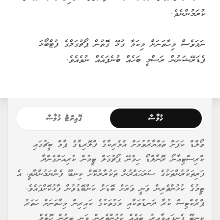
ކުރަމުންނެވެ.
ނަމަވެސް މިހާތަނަށް މިކަމާ ގުޅޭ ގޮތުން ޕޯޗުގަލްގެ ފުޓްބޯޅަ
ފެޑަރޭޝަނުން ރަސްމީ ބަހެއް ބުނެފައެއް ނުވެއެވެ.
ޚުލާސާ
ޕޮއިންޓް ޚުލާސާ
ވޯލްޑް ކަޕަށް ތައްޔާރުވުމަށް އެމެރިކާގެ ފްލޮރިޑާގެ ޕާމް ބީޗުގައި
ކްރިސްޓިއާނޯ ރޮނާލްޑޯ ހިމެނޭ ޕޯޗުގަލް ޓީމުން ކުރިއަށްގެންދާ
ފަރިތަކުރުންތަކުގެ ސަރަހައްދުން ތަކުރާރުކޮށް ކިނބޫ ފެންނަމުންދާތީ، އެ
ޓީމުގެ ކުޅުންތެރިން ވަނީ ވަރަށް ބޮޑަށް ކަންބޮޑުވުން ފާޅުކޮށްފައެވެ.
ޕްރެކްޓިސް ކުރާ ދަނޑުތަކާއި މަގުތަކުގެ ކައިރިން މިހާތަނަށް ހަތަރު
ކިނބޫ ފެނިފައިވާއިރު، ބައެއް ކުޅުންތެރިން ވަނީ ބިރުން ހޮޓެލް