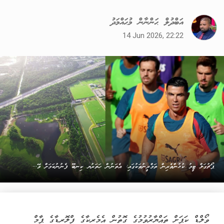
އަބްދުލް ޙަންނާން މުޙައްމަދު
14 Jun 2026, 22:22
ޕޯޗުގަލް ޓީމު ކުޅުންތެރިން ތަމްރީނުތަކުގައި: އެތަނުން ހަތަރުޔ ކިނބޫ ފެނުނުކަމަށް ވޭ...
ވޯލްޑް ކަޕަށް ތައްޔާރުވުމުގެ ގޮތުން އެމެރިކާގެ ފްލޮރިޑާގެ ޕާމް