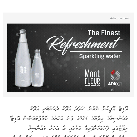
އޮޑިޓް އޮފީހުން ނެރުނު 'ހުވަދު އަތޮޅު ދެކުނުބުރީ އަތޮޅު
ކައުންސިލްގެ އިދާރާގެ 2024 ވަނަ އަހަރުގެ ކޮމްޕްލަޔަންސް އޮޑިޓް'
ރިޕޯޓުގައި ފާހަގަކޮށްފައިވާ ގޮތުގައި އެ އަހަރު ކައުންސިލް