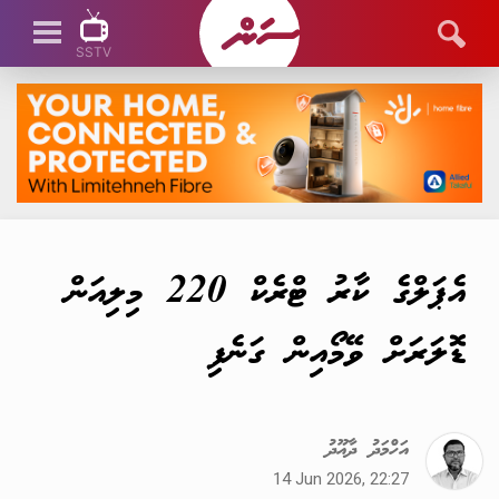
SSTV
SSTV LIVE
އެޕަލްގެ ކާރު ޓްރެކް 220 މިލިއަން
ޑޮލަރަށް ވޭމޯއިން ގަނެފި
އަހްމަދު ދާއޫދު
14 Jun 2026, 22:27