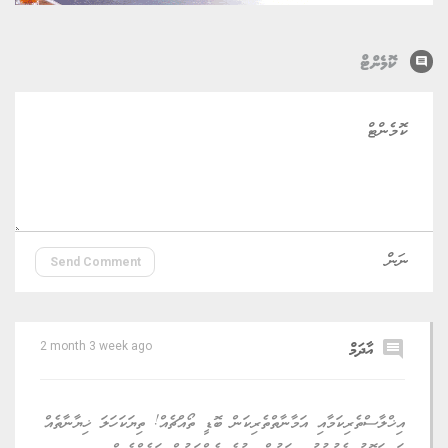
comment
ކޮމެންޓް
Send Comment
comment
އާދަމް
2 month 3 week ago
އިޚްލާސްތެރިކަމާއި އަމާނާތްތެރިކަން ބޮޑީ ތޯއްޗެއް! ތިޔަކަހަލަ ޚިޔާނާތެއް