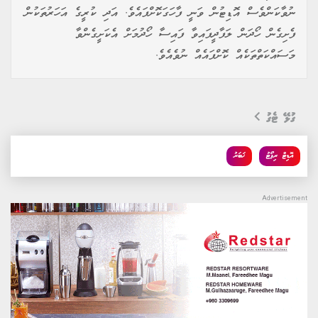
ނުވާކަންވެސް އޮޑިޓުން ވަނީ ފާހަގަކޮށްފައެވެ. އަދި ކުރީގެ އަހަރުތަކުން
ފެށިގެން ހޯދަން ލަފާދީފައިވާ ފައިސާ ހޯދުމަށް އެކަށީގެންވާ
މަސައްކަތްތަކެއް ކޮށްފައެއް ނުވެއެވެ.
ގުޅޭ ޓެގު
އޮޑިޓް ރިޕޯޓު
ޚަބަރު