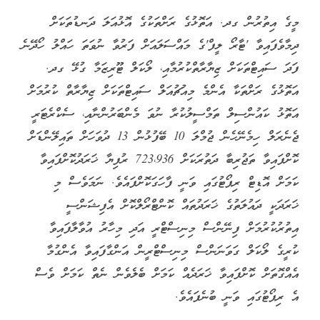
މީގެ އިތުރުން ގދ. އަތޮޅުގެ ރަށްތަކުގެ އޮޅުއަލަ ދަނޑުތަކަށް
ދިމާވެފައިވާ 'ޓާރޯ ލީފް'ގެ މައްސަލައަށް ފަރުވާ ނުވަތަ ހައްލު ހޯދޭނެ
ފަދަ ސައިޓްތަކަށް ޒިޔާރާތްކުރުމާއި، ލޯކަލް ޓޫރިޒަމާ ގުޅޭ ގދ.
އަތޮޅުގެ ރަށްތަކާ އެންމެ މިއުޗުއަލް ސައިޓްތަކަށް ޒިޔާރާތް ކުރުމަށް
އަތޮޅު ކައުންސިލް ތަމްސީލުކުރާ ނުވަ މެންބަރުންނާއި، ސެކްރެޓަރީ
ޖެނެރަލް ހިމެނޭހެން ޖުމްލަ 10 ބޭފުޅުން 13 ދުވަހަށް ތައިލޭންޑަށް
ކޮށްފައިވާ ތަޖުރިބާ ދަތުރަކަށް 723،936 ރުފިޔާ ޚަރަދުކޮށްފައިވާ
ކަމަށް އޮޑިޓް ރިޕޯޓުގައި ވަނީ ފާހަގަކޮށްފައެވެ. ނަމަވެސް މި
ޚަރަދަކީ ދައުލަތުގެ ޚަރަދުތައް ކޮންޓްރޯލްކޮށް އެފިޝަންސީ
އިތުރުކުރުމަށް ފިނޭންސް މިނިސްޓްރީ އަދި މިހާރު އުވާލާފައިވާ
ކުރީގެ ލޯކަލް ގަވަނަންސް މިނިސްޓްރީން އަންގާފައިވާ އެންގުމާ
އެއްގޮތަށް ކޮށްފައިވާ ޚަރަދެއް ކަމަށް ބެލެވެން ނެތް ކަމަށް ވެސް
އެ ރިޕޯޓުގައި ވަނީ ބުނެފައެވެ.