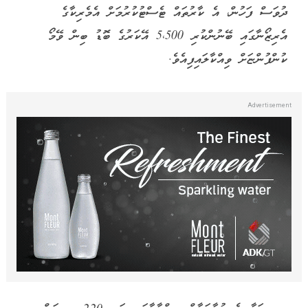
ދުވަސް ފަހުން، އެ ކާރުތައް ޓެސްޓުކުރުމަށް އެމެރިކާގެ
އެރިޒޯނާގައި ބޭނުންކުރި 5،500 އޭކަރުގެ ބޮޑު ބިން ވޭމޯ
ކުންފުންޏަށް ވިއްކާލައިފިއެވެ.