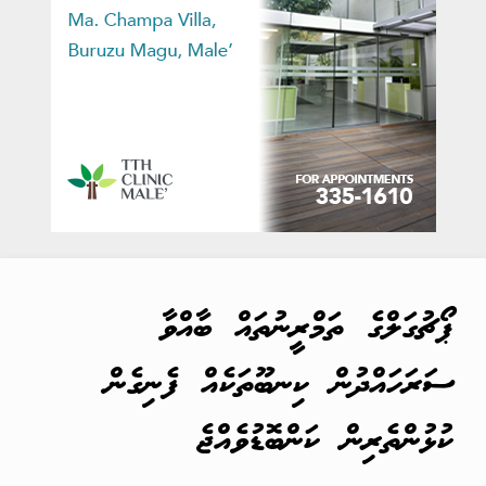
ޕޯޗުގަލްގެ ތަމްރީނުތައް ބާއްވާ
ސަރަހައްދުން ކިނބޫތަކެއް ފެނިގެން
ކުޅުންތެރިން ކަންބޮޑުވެއްޖެ