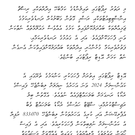
މި ދަތުރު ރިޕޯޓުގައި ތައިލެންޑުގެ ކަމާބެހޭ އިދާރާތަކާއި ރިސާޗް
އިންސްޓިޓިއުޓްތަކާއި ރަސްމީ ގޮތުން ގަބޫލުކުރާ ދަނޑުވެރިކަމުގެ
ޖަމިއްޔާތަކާ ބައްދަލުކޮށްފައިވާ ކަމުގެ އެއްވެސް މައުލޫމާތެއް ނެތްކަން
ވަނީ ފާހަގަކޮށްފައެވެ. އަދި އެ ގައުމުގެ ދަނޑުވެރިކަމާއި،
ފަތުރުވެރިކަމާ ގުޅުންހުރި އިދާރާތަކާ ބައްދަލުކޮށްފައިވާކަން އެނގެން
ނެތް ކަމަށް އޮޑިޓް ރިޕޯޓުގައި ބުންޏެވެ.
އޮޑިޓް ރިޕޯޓުގައި އިތުރަށް ފާހަގަކުރި ކަންކަމުގެ ތެރޭގައި އެ
ކައުންސިލަށް 2024 ވަނަ އަހަރުގެ ނިޔަލަށް ލިބެންޖެހޭ ފައިސާގެ
ރެކޯޑު ރަނގަޅަށް ބަލަހައްޓާފައެއް ނުވެއެވެ. އެގޮތުން ބިލު
ރަޖިސްޓާކުރުމާއި، ސްޓޭޓް ހައުސްގެ ރެކޯޑު ބަލަހައްޓާ ވެބް
އެޕްލިކޭޝަން އަދި ކުރީގެ އަހަރުތަކުން ލިބެންޖެހޭ 833،070 ރުފިޔާ
އެ ކައުންސިލަށް ނުލިބިވާކަން ފާހަގަކުރިއެވެ. އަދި އެ ފައިސާ
ހޯދަން، ދައުލަތުގެ މާލިއްޔަތުގެ ގަވައިދާ އެއްގޮތަށް މަސައްކަތް