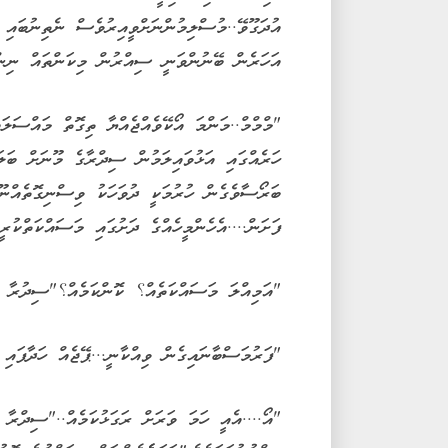
އުދަގޫވޭ..މުސްލިމުންނަށްވީއިރުވެސް ނެތިނުބައި 
އަހަރެން ބޭނުންވަނީ ސިއްރުން މިކަންތައް ނިންމައ
"މްމްމް..މަންމަ އޯކޭވެއްޖެއްޔާ ތިގޮތް މައްސަލަ
ހަރެއްގައި އަޅުވައިލަމުން ސިދްރާގެ މޫނަށް ބަލައ
ބަރޯސާވެގެން ހުރުމަކީ ދުވަހަކު ވިސްނިގޮތެއްނޫނ
ފަށަން....އެހެންމީހެއްގެ ދަށުގައި މަސައްކަތްކު
"އަމިއްލަ މަސައްކަތެއް؟ ކޮންކަމެއް؟"ސިދުރާ ޝ
"ފަރުމަސްބާނައިގެން ވިއްކާނީ...ޕޭޖެއް ހަދާފައި
"އޯ....އެއީ ހަމަ ވަރަށް ރަގަޅުކަމެއް.."ސިދްރާ ހ