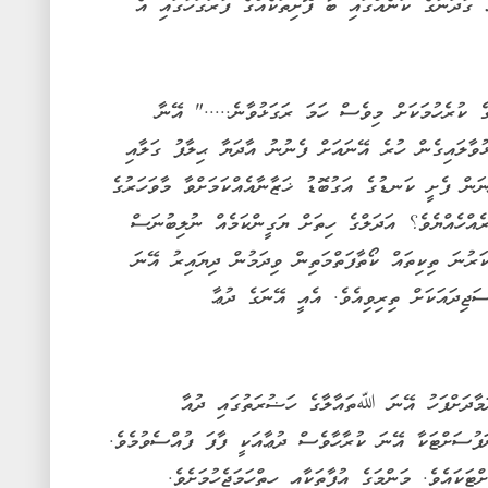
 ގުދަނުގެ ކަނެއްގައި ބާ ފޮށިތަކެއްގެ ފުރަގަހުގައި އެ
ެ ކުރެހުމަކަށް މިވެސް ހަމަ ރަގަޅުވާނެ....." އޭނާ
ުވާލައިގެން ހުރެ އޭނައަށް ފެނުނު އާދަޔާ ޙިލާފު ގަލާއި
ނަން ފެށީ ކަނޑުގެ އަގުބޮޑު ޚަޒާނާއެއްކަމަށްވާ މާވަހަރުގެ
ެއްހެއްޔެވެ؟ އަދަލްގެ ހިތަށް ޔަގީންކަމެއް ނުލިބުނަސް
ރުނަ ތިކިތައް ކޯތާފަތްމަތިން ވިދަމުން ދިޔައިރު އޭނަ
ިދައަކަށް ތިރިވިއެވެ. އެއީ އޭނަގެ ދުޢާ
ަމާދަށްފަހު އޭނަ ﷲތައާލާގެ ހަޟުރަތުގައި ދުއާ
ފުސަށްޓަކާ އޭނަ ކުރާހާވެސް ދުޢާއަކީ ފާފަ ފުއްސެވުމެވެ.
ޓަކައެވެ. މަންމަގެ އުފާތަކާއި ހިތްހަމަޖެހުމަށެވެ.