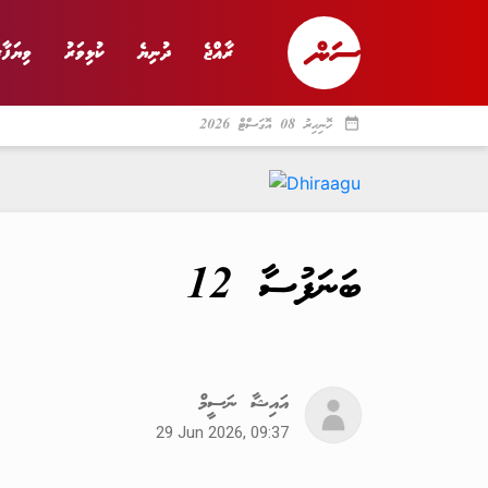
ރާއްޖެ
ދުނިޔެ
ކުޅިވަރު
ވިޔަފާރ
date_range
ހޮނިހިރު 08 އޮގަސްޓް 2026
ރާއްޖެ
ރިޕޯޓް
ދު
ބަނަފުސާ 12
އައިޝާ ނަސީމް
29 Jun 2026, 09:37