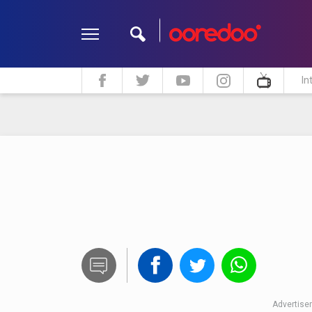
In
ދީން
ކޮލަމް
މަލްޓިމީޑިއާ