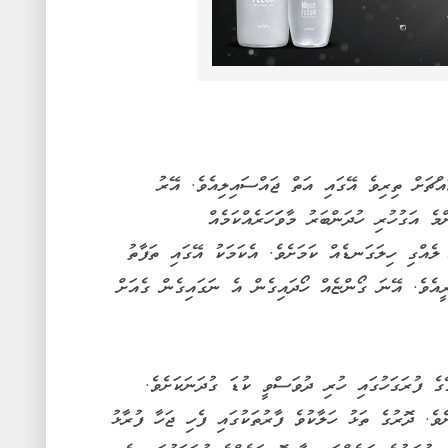
އްޗަށް ތިރިވެ އޭގައި އަތް ޖައްސައިލިއެވެ. އޭރު
 އަގުހުރި ހުދަންބަރު މާވަަހަރެއްކަމެއް
ެއްގި ހިލަގަނޑެއް ކަމަށެވެ. އެކަމަކު އޭގައި ތަފާތު
އެވެ. އޭނަ ގޯންޏެއް ހޯދައިގެން އެ ނަގައިގެން ގެއަށް
ެ ފުރަގަހުގައި ހުރި ދުވަސްވީ ކުޑަ ގުދަނަކަށެވެ.
ެ. ދޮރުގެ ތަޅު ހަލާކުވެ ފާރުތަކުގައި ފެހި ޖަހާ ފުރާޅު