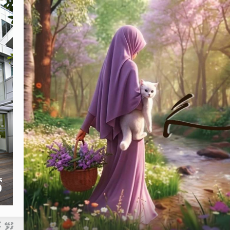
ގުޅޭ ޚ