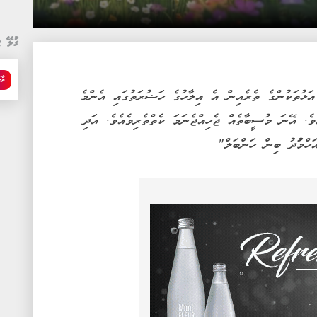
ގުޅޭ ޓ
ވާހ
ަޅުތަކުންގެ ތެރެއިން އެ އިލާހުގެ ހަޟުރަތުގައި އެންމެ
ވެ. އޭނަ މުސީބާތެއް ޖެހިއްޖެނަމަ ކެތްތެރިވެއެވެ. އަދި
ަހްމުަދު ބިން ހަންބަލް"