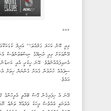
***
މިއީ ކޮން ކަހަލަ ގަލެއްތަ؟" އަދިލް ކުޑަކަކޫމަ
އޭނާއަކަށް މިއީ ދުނިޔޭގެ ނިސްބަތުންވެސް އެންމެ
އެނގިފައެއްނެތެވެ. އޭނަ ހީކުރީ އެއީ ކަނޑުން ލ
ސިފައެއް ހުރުމުން ގެއަށް ގެންނަން ހިތަށް އެރީ
އައެވެ.
އޭނަ އެ ހިފައިގެން ގޮސް ބޭއްވީ އެމީހުންގެ ގޭގ
އެތަނަކީ އެއްވެސް މީހަކު ވަދެއުޅޭ ތަނެއް ނޫނެވ