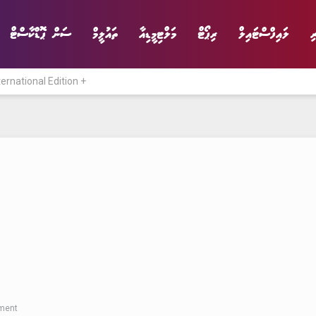
ި
ލައިފްސްޓައިލް
ރިޕޯޓް
މަލްޓިމީޑިއާ
ތައުލީމް
ސަން ޕޮޑްކާސްޓް
ternational Edition +
ނިޔެ
ވާހަކަ
ވިޔަފާރި
ލައިފްސްޓައިލް