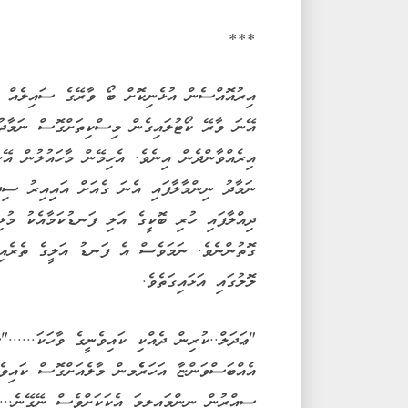
***
އިރުއޮއްސެން އުޅެނިކޮށް ބޯ ވާރޭގެ ސައިލެއް އަ
އޭނަ ވާރޭ ކޯޓުލައިގެން މިސްކިތަށްގޮސް ނަމާދުކ
އިރެއްވާންދެން އިނެވެ. އެހިމޭން މާހައުލުން އޭނ
ނަމާދު ނިންމާލާފައި އެނަ ގެއަށް އައިިއިރު ސިދް
ދިއްލާފައި ހުރި ބޮކީގެ އަލި ފަނޑުކަމާއެކު މުޅި
ގޮތުންނެވެ. ނަމަވެސް އެ ފަނޑު އަލީގެ ތެރެއި
ލޮލުގައި އަޅައިގަތެވެ.
"ޢަދަލް..ކުރިން ދެއްކި ކައިވެނީގެ ވާހަކަ......
އެއްބަސްވަންޏާ އަހަރެެމން މާލެއަށްގޮސް ކައިވެ
ސިއްރުން ނިންމައިލީމަ އެކަކަށްވެސް ނޭގޭނެ...މ