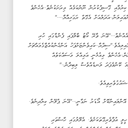
ކިޔުމާއި ގޮސިޕްކުރުން ނޫންކަމެއް މިރަށަކުނެތް..އެހެންވެ
ިލަން..އަދަލްއަށް އެގޮތް ރަގަޅިއްުޔާ...."
އެއްނެތް..."ޢޭނަ ވާރޭ ކޯޓު ބާލާފައި ފެންޑާގައި ހުރި
ިލިއެވެ."ސިދްރާ..ކައިވެންޏަށްފަހު އަންހެންކުއްޖާގެމައްޗަށް
ް..އެހެންވެ މިއުޅެނީ އަމިއްލަ މަސައްކަތެއް
ރީމަ ކޮންމެފަދަ ލަނޑެއްވެސް ލިބިދާނެ.."
ައުގުވެރިވިއެވެ.
 އޮންލައިންކޮށް އޯޑަރު ނަގާނީ..."އޭނަ ޕްލޭން ކިޔާދިނެވެ.
ީލީ އުފާވެރިގޮތަކަށެވެ. އެލޮލުގައި ހާސްތަރި