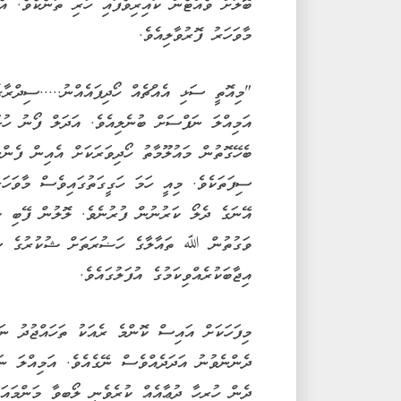
ބޮލަށް ވެއްޓެން ކައިރިވެފައި ހުރި ތަނެކެވެ. އެ
މާވަހަރު ފޮރުވާލިއެވެ.
"މިއޮތީ ސަޅި އެއްޗެއް ހޯދިފައެއްނު.....ސިދްރާގ
އަމިއްލަ ނަފްސަށް ބުނެލިއެވެ. އަދަލް ފޯނު ހުޅ
ބެހޭގޮތުން މައުލޫމާތު ހޯދިވަރަކަށް އެއިން ފެން
ސިފަތަކެވެ. މިއީ ހަމަ ހަގީގަތުގައިވެސް މާވަހަރ
އޭނަގެ ދެލޯ ކަރުނުން ފުރުނެވެ. ލޮލުން ފޭބި ކަ
ވަގުތުން ﷲ ތައާލާގެ ހަޟުރަތަށް ޝުކުރުގެ ސަޖ
އިޖާބަކުރެއްވިކަމުގެ އުފަލުގައެވެ.
މިފަހަކަށް އައިސް ކޮންމެ ރެއަކު ތަހައްޖުދު ނ
ދެންނެވުނު އަދަދެއްވެސް ނޭގެއެވެ. އަމިއްލަ ނަ
ދެން ހުރިހާ ދުޢާއެއް ކުރެވެނީ ލޯބިވާ މަންމައަށް