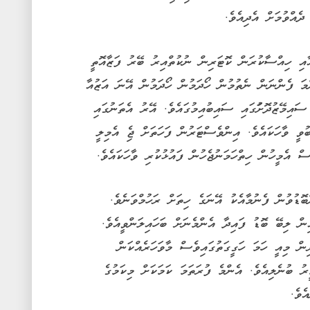
ދެއްވުމަށް އެދިއެވެ.
އި ހިއްސާކުރަން ކޮޓަރިން ނުކުތްއިރު ބޭރު ފަޒާއޮތީ
މަ ފެންނަން ނެތުމުން ހޯދަމުން ހޯދަމުން އޭނަ އަޒުއާ
ައިމޭޒުދޮށުަގައި ސައިބުއިމުގައެވެ. އޭރު އެތަނުގައި
ުވީ ވާހަކައެވެ. އިންވެސްޓަރުން ފަހަތަށް ޖެި އެމިލީ
ް އެމީހުން ހިތްހަމަނުޖެހުން ފައުޅުކުރި ވާހަކައެވެ.
ބޮޑުވުން ފެނުމާއެކު އޭނަގެ ހިތަށް ރަހުމްވަނެވެ.
ން ލިބޭ ބޮޑު ފައިދާ އެންމެނަށް ބަހައިލަންވީއެވެ.
ން މިއީ ހަމަ ހަގީގަތުގައިވެސް މާވަހަރެއްކަން
 ބުނެލިއެވެ. އެންމެ ފުރަތަމަ ކަމަކަށް މިކަމުގެ
ެވެ.