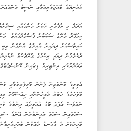
ދެދުނިޔޭގެ ބާއްޖަވެރިކަމާއި ނަސީބު މަންމައަށް 
އަދަލް މި އުފާވެރި ޚަބަރު މަންމައާއި ސިދްރާއާ
ހިމަފޮދު ވާރޭގެ ސަބަބުން ފުސްވެލާފައެވެ. މަން
ހައިޓްސްއަށް ދިޔައިރު އާއިލާގެ އެންމެން ތިބީ ސ
ދެކެވެމުން ދިޔައީ ޒިހާމްގެ ޕްރޮޖެކްޓް ނާކާމިޔާބ
ތައްޔާރުކުރި އިންޓީރިއާ ޑިޒައިން ކޮންސެޕްޓްވެސ
އެމިލީގެ މޫނުމަތިން ފެނުނު މޮޅިވެރިކަމާއި ކަން
މާވަހަރުގެ ޚަބަރު އެމީހުންނާއި ހިއްސާކޮށް މިއި
ނަމަވެސް އެފަދަ ބޮޑު އުއްމީދެއް ދިނުމުގެ ކުރި
ސައްތައިން ސައްތަ ޔަގީންކުރަން އޭނަގެ ޟަމީރު
މާހިރަކަށް އެ ގާގަނޑު ދެއްކުން ބުއްދިވެރިވާނެއ