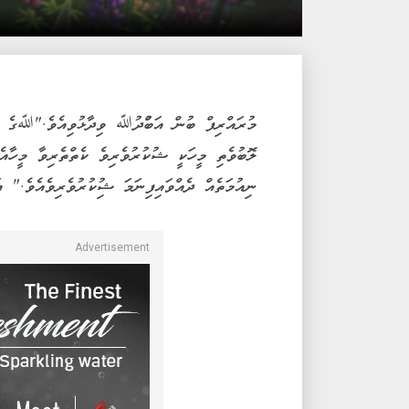
މުރައްރިފް ބުން އަބްުދުﷲ ވިދާޅުވިއެވެ."ﷲގެ އ
ލޮބުވެތި މީހަކީ ޝުކުރުވެރިވެ ކެތްތެރިވާ މީހާއެ
ނިއުމަތެއް ދެއްވައިފިނަމަ ޝިުކުރުވެރިވެއެވެ." އ