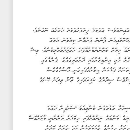
އިނަމަވެސް އަދަލްގެ ފިޔަވަޅުތަކަށް ހުރަހެއް ނޫޅުނެވެ.
ޮށްލައިގެން ފޯނުން ގުރުއާން ކިޔަވަން އެތައް
ަގެ ހިތަށް ބަޔާންނުކުރެވޭފަދަ ހަމަޖެހުމެއްލިބުނެވެ. އިޝާ
ރާ ހުރީ އިންތިޒާރުގައި ދޮރުމަތީގައެވެ. ފެންޑާގައި
ތަނަށް ފަޅުކަން އިތުރުވެފައިވަނީ މޫސުމްގެވެސް
ންވެސް ސިދްރާގެ ކަޅިރަވައިގެ ތޫނު ވިދުން އޭނަގެ
"ސިދްރާ މަޑުމަޑުން ބުނެލިއެވެ."ސަރަފީނާ ދައްތަ
ނީގެ ކަންތައް ނިންމާލާފައި މިކޮޅަށް އަންނާނީ..ކޯޓަށްގޮސް
ިރަށު މީހުންގެ ވާހަކަތަކުން ހަމަ ވަރަށް ބޮލަށް