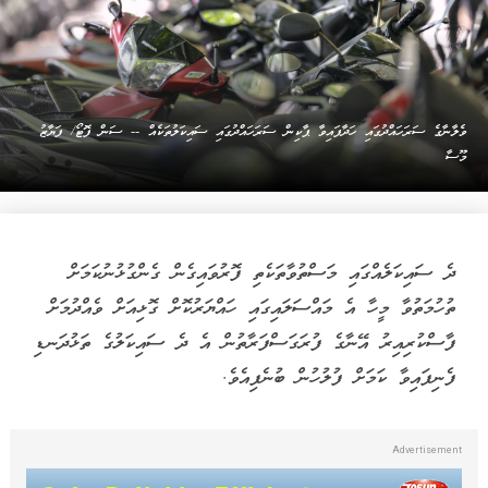
ވެލާނާގެ ސަރަހައްދުގައި ހަދާފައިވާ ޕާކިން ސަރަހައްދުގައި ސައިކަލުތަކެއް -- ސަން ފޮޓޯ/ ފަޔާޒު
މޫސާ
ދެ ސައިކަލެއްގައި މަސްތުވާތަކެތި ފޮރުވައިގެން ގެންގުޅުނުކަމަށް
ތުހުމަތުވާ މީހާ އެ މައްސަލައިގައި ހައްޔަރުކޮށް ގޮޅިއަށް ވެއްދުމަށް
ފާސްކުރިއިރު އޭނާގެ ފުރަގަސްފަރާތުން އެ ދެ ސައިކަލުގެ ތަޅުދަނޑި
ފެނިފައިވާ ކަމަށް ފުލުހުން ބުނެފިއެވެ.