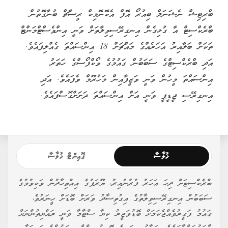
ބްރިޓިޝް ނެޝަނަލް ބިއުރޯ އޮފް އެކޮނޮމިކް ރީސާޗް ބުނާގޮތުން
ބްރެކްސިޓް އާ ގުޅިގެން އިނގިރޭސިވިލާތަށް ވަނީ އިންވެސްޓްމަންޓް
ތަކަށް ބަލާއިރު އަހަރެއްގެ މައްޗަށް 18 އިންސައްތަ ގެއްލިފައެވެ.
އަދި ބްރެކްސިޓްގެ ސަބަބުން ގައުމުގެ ވޯކްފޯސްގެ ހަތަރު
އިންސައްތަ މީހުން ވަނީ ވަޒީފާއިން މަހުރޫމް ވެފައެވެ. އަދި
އިނގިރޭސި ޖީޑީޕީ ވަނީ އަށް އިންސައްތަ ދަށަށްގޮސްފައެވެ.
ޚުލާސާ
ޕޮއިންޓް ޚުލާސާ
ބްރެކްސިޓަށް ދިހަ އަހަރު ފުރުނުއިރު، ޔޫރަޕުގެ އިއްތިހާދުން ވަކިވުމުގެ
ސަބަބުން އިނގިރޭސިވިލާތުގެ އިގުތިސާދު ވަރަށް ބޮޑަށް ހީނަރުވެ،
ގައުމު ފަގީރުވެއްޖެކަމަށް ބޮޑުވަޒީރު ކިޔާ ސްޓާމާ ވަނީ ރައްޔިތުންނަށް