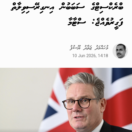
ބްރެކްސިޓްގެ ސަބަބުން އިނގިރޭސިވިލާތް
ފަގީރުވެއްޖެ: ސްޓާމާ
މުހައްމަދު ޖަވާދު ޔޫސުފު
10 Jun 2026, 14:18