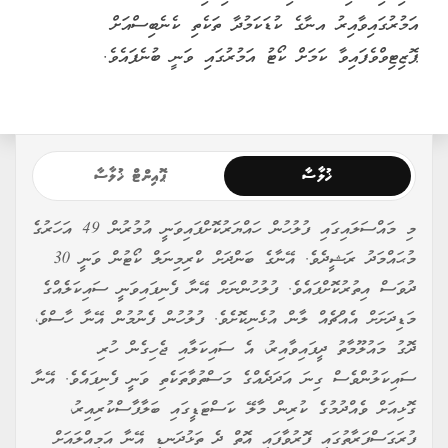
އަމުރުގައިވާއިރު އނާގެ ކުޑަކަމުދާ ތަކެތި ކެނެބިސްއަށް
ޕޮޒިޓިވްވެފައިވާ ކަމަށް ކޯޓު އަމުރުގައި ވަނީ ބުނެފައެވެ.
ޚުލާސާ
ޕޮއިންޓް ޚުލާސާ
މި މައްސަލައިގައި ފުލުހުން ހައްޔަރުކޮށްފައިވަނީ އުމުރުން 49 އަހަރުގެ
މުޙައްމަދު ރަޝީދެވެ. އޭނާގެ ބަންދަށް ކްރިމިނަލް ކޯޓުން ވަނީ 30
ދުވަސް އިތުރުކޮށްފައެވެ. ފުލުހުންނަށް އޭނާ ފެނިފައިވަނީ ސައިކަލެއްގެ
މަޑިދަށަށް އެއްޗެއް ލާން އުޅެނިކޮށެވެ. ފުލުހުން ފެނުމުން އޭނާ ހާސްވެ،
ދޮގު މައުލޫމާތު ދީފައިވާއިރު، އެ ސައިކަލާއި ޖެހިގެން ހުރި
ސައިކަލުންވެސް ގިނަ އަދަދެއްގެ މަސްތުވާތަކެތި ވަނީ ފެނިފައެވެ. އޭނާ
ގޮޅިއަށް ވެއްދުމުގެ ކުރިން މާލޭ ކަސްޓަޑީގައި ބަލާފާސްކުރިއިރު،
ފުރަގަސްފަރާތުގައި ފޮރުވާފައި އޮތް ދެ ތަޅުދަނޑި އޭނާ އަމިއްލައަށް