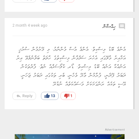
comment
ހިއްސާން
2 month 4 week ago
އެންމެ ބޮޑު މިސްކިތް. އެންމެ އުސް މުންނާރު. މި މޭރުމުން ސުރުޚީ
އަޅާއިރު މާލޭގައި އެހެރަ ސަލްމާން މިސްކިތުގެ ހާލަތު ބަލާނުލެވޭ އިރު
އަނެއްކާ އަނެއް ބޮޑު މިސްކިތް. ޑޯރ ކްލޯސަރެެއް ނެތް. ފާޜުތަކުން
ދަބަރު ފޭދެނީ. ފުރާޅުން ވާރޭ ވެހެނީ، ބެރި ތަކުގައި ދަބަރު ޖަހަނީ.
އޭސީ ތަކެއް ރަންގަޅަކަށް މަސައްކަތެއް ނުކުރޭ
reply
thumb_up
thumb_down
Reply
13
1