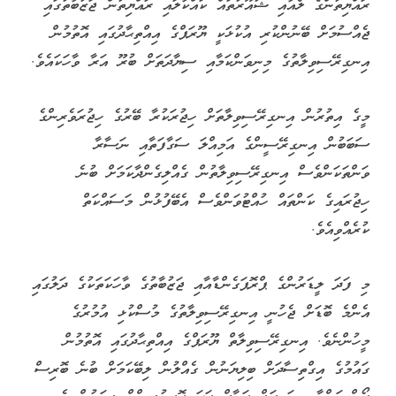
ރައްޔިތުންގެ ލެއާއި ޝުއޫރުތައް ކައްކާލައި ރައްޔިތުން ޖަޒުބާތުގައި
ޖެއްސުމަށް ބޭނުންކުރި އުކުޅަކީ ޔޫރަޕްގެ އިއްތިޙާދުގައި އޮތުމުން
އިނގިރޭސިވިލާތުގެ މިނިވަންކަމާއި ސިޔާދަތަށް ބުރޫ އަރާ ވާހަކައެވެ.
މީގެ އިތުރުން އިނގިރޭސިވިލާތަށް ހިޖުރަކުރާ ބޭރުގެ ހިޖުރަވެރިންގެ
ސަބަބުން އިނގިރޭސީންގެ އަމިއްލަ ސަގާފަތާއި ނަސާރާ
ވަންތަކަންވެސް އިނގިރޭސިވިލާތުން ގެއްލިގެންދާކަމަށް ބުނެ
ހިޖުރައިގެ ކަންތައް ހުއްޓުވަންވެސް އެބޭފުޅުން މަސައްކަތް
ކުރެއްވިއެވެ.
މި ފަދަ ލީޑަރުންގެ ޕްރޮޕަގެންޑާއާއި ޖަޒުބާތުގެ ވާހަކަތަކުގެ ދަލުގައި
އެންމެ ބޮޑަށް ޖެހުނީ އިނގިރޭސިވިލާތުގެ މުސްކުޅި އުމުރުގެ
މީހުންނެވެ. އިނގިރޭސިވިލާތް ޔޫރަޕްގެ އިއްތިޙާދުގައި އޮތުމުން
ގައުމުގެ އިގްތިސާދަށް ބިލިޔަނުން ގެއްލުން ލިބޭކަމަށް ބުނެ ބޮރިސް