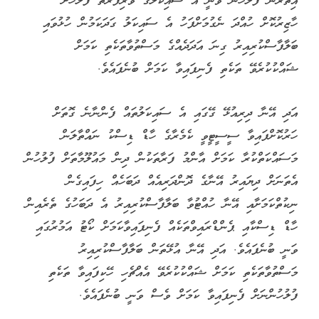
އިތުރުން ފުލުހުން ވަނީ އެ ސައިކަލުގެ ވެރިފަރާތް ފުލުހަށް
ހާޒިރުކޮށް ހުއްދަ ނެގުމަށްފަހު އެ ސައިކަލު ގަދަކަމުން ހުޅުވައި
ބަލާފާސްކުރިއިރު ގިނަ އަދަދެއްގެ މަސްތުވާތަކެތި ކަމަށް
ޝައްކުކުރެވޭ ތަކެތި ފެނިފައިވާ ކަމަށް ބުނެފައެވެ.
އަދި އޭނާ ދިރިއުޅޭ ގޭގައި އެ ސައިކަލުތައް ފެންނާނެ ގޮތަށް
ހަރުކޮށްފައިވާ ސީސީޓީވީ ކެމެރާގެ ހާޑް ޑިސްކު ނައްތާލަން
މަސައްކަތްކުރާ ކަމަށް އާންމު ފަރާތަކުން ދިން މައުލޫމާތަށް ފުލުހުން
އެތަނަށް ދިޔައިރު އޭނާގެ ދޮންދަރިއެއް ދަބަހެއް ހިފައިގެން
ނިކުތްކަމަށާއި އޭނާ ހުއްޓުވާ ބަލާފާސްކުރިއިރު އެ ދަބަހުގެ ތެރެއިން
ހާޑް ޑިސްކާއި ޕެންޑްރައިވްތަކެއް ފެނިފައިވާކަމަށް ކޯޓު އަމުރުގައި
ވަނީ ބުނެފައެވެ. އަދި އޭނާ އުޅޭތަން ބަލާފާސްކުރިއިރު
މަސްތުވާތަކެތި ކަމަށް ޝައްކުކުރެވޭ އެއްޗެހި ހޭކިފައިވާ ތަކެތި
ފުލުހުންނަށް ފެނިފައިވާ ކަމަށް ވެސް ވަނީ ބުނެފައެވެ.