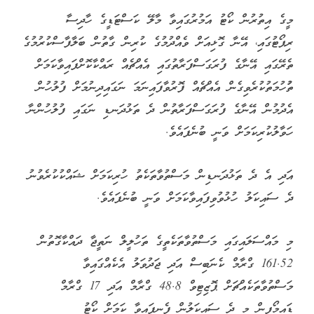
މީގެ އިތުރުން ކޯޓު އަމުރުގައިވާ މާލޭ ކަސްޓަޑީގެ ހާދިސާ
ރިޕޯޓުގައި، އޭނާ ގޮޅިއަށް ވެއްދުމުގެ ކުރިން ގާތުން ބަލާފާސްކުރުމުގެ
ތެރޭގައި އޭނާގެ ފުރަގަސްފަރާތުގައި އެއްޗެއް ރައްކާކޮށްފައިވާކަމަށް
ތުުހުމަތުކުރެވިގެން އެއްޗެއް ފޮރުވާފައިނަމަ ނަގައިދިނުމަށް ފުލުހުން
އެދުމުން އޭނާގެ ފުރަގަސްފަރާތުން ދެ ތަޅުދަނޑި ނަގައި ފުލުހުންނާ
ހަވާލުކުރިކަމަށް ވަނީ ބުނެފައެވެ.
އަދި އެ ދެ ތަޅުދަނޑިން މަސްތުވާތަކެތު ހުރިކަމަށް ޝައްކުކުރެވުނު
ދެ ސައިކަލު ހުޅުވުވިފައިވާކަމަށް ވަނީ ބުނެފައެވެ.
މި މައްސަލައިގައި މަސްތުވާތަކެތީގެ ތަހުލީލް ނަތީޖާ ދައްކާގޮތުން
161.52 ގްރާމް ކެނަބިސް އަދި ޖަދުވަލު އެކެއްގައިވާ
މަސްތުވާތަކެއްޗަށް ޕޮޒިޓިވް 48.8 ގްރާމް އަދި 17 ގްރާމް
ޑައިމޯފިން މި ދެ ސައިކަލުން ފެނިފައިވާ ކަމަށް ކޯޓު