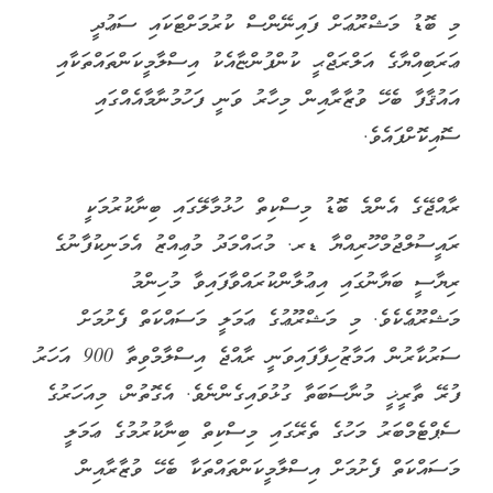
މި ބޮޑު މަޝްރޫޢަށް ފައިނޭންސް ކުރުމަށްޓަކައި ސަޢުދީ
ޢަރަބިއްޔާގެ އަލްރަޖްޙީ ކުންފުންޏާއެކު އިސްލާމީކަންތައްތަކާއި
އައުޤާފާ ބެހޭ ވުޒާރާއިން މިހާރު ވަނީ ފަހުމުނާމާއެއްގައި
ސޮއިކޮށްފައެވެ.
ރާއްޖޭގެ އެންމެ ބޮޑު މިސްކިތް ހުޅުމާލޭގައި ބިނާކުރުމަކީ
ރައީސުލްޖުމްހޫރިއްޔާ ޑރ. މުޙައްމަދު މުޢިއްޒު އެމަނިކުފާނުގެ
ރިޔާސީ ބަޔާނުގައި އިޢުލާންކުރައްވާފައިވާ މުހިންމު
މަޝްރޫޢެކެވެ. މި މަޝްރޫޢުގެ ޢަމަލީ މަސައްކަތް ފެށުމަށް
ސަރުކާރުން އަމާޒުހިފާފައިވަނީ ރާއްޖެ އިސްލާމްވިތާ 900 އަހަރު
ފުރޭ ތާރީޚީ މުނާސަބަތާ ގުޅުވައިގެންނެވެ. އެގޮތުން، މިއަހަރުގެ
ސެޕްޓެމްބަރު މަހުގެ ތެރޭގައި މިސްކިތް ބިނާކުރުމުގެ ޢަމަލީ
މަސައްކަތް ފެށުމަށް އިސްލާމީކަންތައްތަކާ ބެހޭ ވުޒާރާއިން