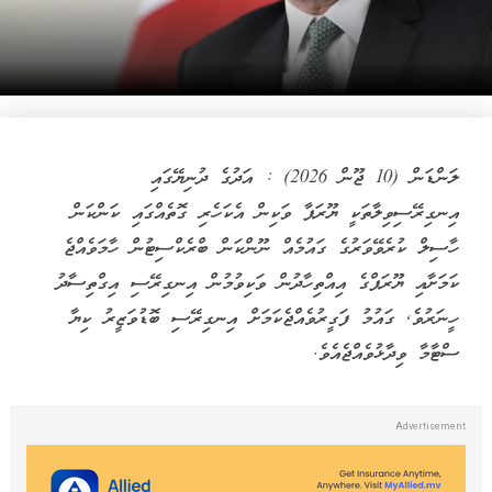
ލަންޑަން (10 ޖޫން 2026) : އަދުގެ ދުނިޔޭގައި
އިނގިރޭސިވިލާތަކީ ޔޫރަޕާ ވަކިން އެކަހެރި ގޮތެއްގައި ކަންކަން
ހާސިލް ކުރެވޭވަރުގެ ގައުމެއް ނޫންކަން ބްރެކްސިޓުން ހާމަވެއްޖެ
ކަމަށާއި ޔޫރަޕްގެ އިއްތިހާދުން ވަކިވުމުން އިނގިރޭސި އިގްތިސާދު
ހީނަރުވެ, ގައުމު ފަގީރުވެއްޖެކަމަށް އިނގިރޭސި ބޮޑުވަޒީރު ކިޔާ
ސްޓާމާ ވިދާޅުވެއްޖެއެވެ.