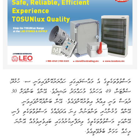
މަސްތުވާތަކެތީގެ އެ މައްސަލައިގައި ހައްޔަރުކޮށްފައިވަނީ ސ. ހުޅުދޫ،
ސެލްޓަން، 49 އަހަރުގެ މުޙައްމަދު ރަޝީދެވެ. އޭނާގެ ބަންދަށް 30
ދުވަސް ވަނީ އިއްޔެ އިތުރުކޮށްފައެވެ. އޭނާ ބަންދުކޮށްފައިވަނީ
އޭނާއާ ގުޅުންހުރި ތަންތަނުން ގިނަ އަދަދެއްގެ މަސްތުވާތަކެތި ފެނި،
އޭނާއަކީ މަސްތުވާތަކެތީގެ ވިޔަފާރިކުރުމުގައި ބައިވެރިވުމެއް އޮންނަ
މީހެއް ކަމަށް ބެލެވޭތީއެވެ.