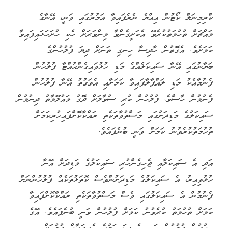
ކްރިމިނަލް ކޯޓުން އިއްޔެ ނެރެފައިވާ އަމުރުގައި ވަނީ، އޭނާގެ
މައްޗަށް ތުހުމަތުކުރެވޭ އެކަށީގެންވާ މިންވަރަށް ހެކި ހުށަހަޅައިފައިވާ
ކަމަށެވެ. އެގޮތުން ހާދިސާ ހިނގި ތަނަށް ދިޔަ ފުލުހުންގެ
ބަޔާނުގައި އޭނާ ސައިކަލެއްގެ މަޑި ހުޅުވައިގެންހުއްޓާ ފުލުހުން
ފެނުމާއެކު މަޑި ލައްޕާލާފައިވާ ކަމަށާއި އެވަގުތު އޭނާ ފުލުހުން
ފެނުމުން ހާސްވެ، ފުލުހުން ކުރި ސުވާލަށް ދޮގު މައުލޫމާތު ދިނުމުން
ސައިކަލުގެ މަޑިދަށުގައި މަސްތުވާތަކެތި ރައްކާކޮށްފައިހުރިކަމަށް
ތުހުމަތުކުރެވުނު ކަމަށް ވަނީ ބުނެފައެވެ.
އަދި އެ ސައިކަލާއި ޖެހިގެންހުރި ސައިކަލުގެ މަޑިދަށް އޭނާ
ހުޅުވިއިރު، އެ ސައިކަލުގެ މަޑިދަށުންވެސް ކޮތަޅުތަކެއް ފުލުހުންނަށް
ފެނުމުން އެ ސައިކަލުގައި ވެސް މަސްތުވާތަކެތި ރައްކާކޮށްފައިވާ
ކަމަށް ތުހުމަތު ކުރެވުނު ކަމަށް ފުލުހުން ވަނީ ބުނެފައެވެ. އޭގެ