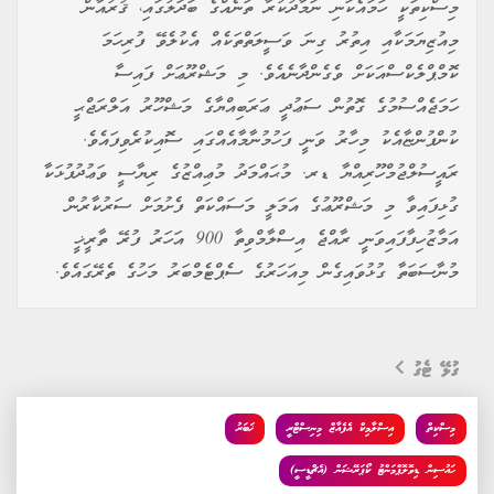
މިސްކިތަކީ ހަމައެކަނި ނަމާދުކުރާ ތަނެއްގެ ބަދަލުގައި، ޤުރުއާން
މިއުޒިޔަމަކާއި އިތުރު ގިނަ ވަސީލަތްތަކެއް އެކުލެވޭ ފުރިހަމަ
ކޮމްޕްލެކްސްއަކަށް ވެގެންދާނެއެވެ. މި މަޝްރޫޢަށް ފައިސާ
ހަމަޖެއްސުމުގެ ގޮތުން ސަޢުދީ ޢަރަބިއްޔާގެ މަޝްހޫރު އަލްރަޖްޙީ
ކުންފުންޏާއެކު މިހާރު ވަނީ ފަހުމުނާމާއެއްގައި ސޮއިކުރެވިފައެވެ.
ރައީސުލްޖުމްހޫރިއްޔާ ޑރ. މުޙައްމަދު މުޢިއްޒުގެ ރިޔާސީ ވަޢުދުފުޅަކާ
ގުޅިފައިވާ މި މަޝްރޫޢުގެ އަމަލީ މަސައްކަތް ފެށުމަށް ސަރުކާރުން
އަމާޒުހިފާފައިވަނީ ރާއްޖެ އިސްލާމްވިތާ 900 އަހަރު ފުރޭ ތާރީޚީ
މުނާސަބަތާ ގުޅުވައިގެން މިއަހަރުގެ ސެޕްޓެމްބަރު މަހުގެ ތެރޭގައެވެ.
ގުޅޭ ޓެގު
މިސްކިތް
އިސްލާމިކް އެފެއާޒް މިނިސްޓްރީ
ޚަބަރު
ހައުސިން ޑިވޮލޮޕްމަންޓު ކޯޕަރޭޝަން (އެޗްޑީސީ)