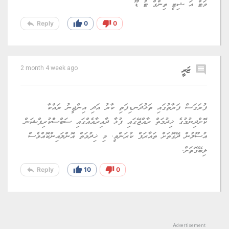
ވަޓް އަ ޝިޓީ ތިންގް ޓު ޑޫ
reply
thumb_up
thumb_down
Reply
0
0
comment
ޒަރީ
2 month 4 week ago
ފުރަގަސް ފަރާތުގައި ތަޅުދަނޑިފަތި ކާރު އަދި އިންޖީނު ރައްކާ
ކޮށްދިނުމުގެ ޚިދުމަތް ރާއްޖޭގައި ފުޅާ ދާއިރާއެއްގައި ސަބްސްްކުރިޕްޝަން
އުސޫލުން ދޭގޮތަށް ތައާރަފް ކުރަންވީ. މި ޚިދުމަތް އޮންލައިންކޮއްވެސް
ލިބޭގޮތަށް.
reply
thumb_up
thumb_down
Reply
10
0