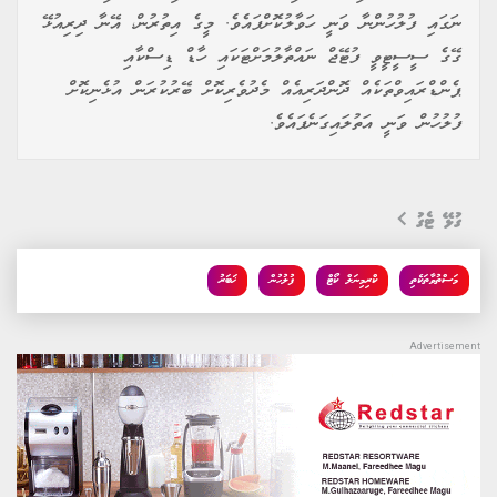
ނަގައި ފުލުހުންނާ ވަނީ ހަވާލުކޮށްފައެވެ. މީގެ އިތުރުން، އޭނާ ދިރިއުޅޭ
ގޭގެ ސީސީޓީވީ ފުޓޭޖް ނައްތާލުމަށްޓަކައި ހާޑް ޑިސްކާއި
ޕެންޑްރައިވްތަކެއް ދޮންދަރިއެއް މެދުވެރިކޮށް ބޭރުކުރަން އުޅެނިކޮށް
ފުލުހުން ވަނީ އަތުލައިގަނެފައެވެ.
ގުޅޭ ޓެގު
މަސްތުވާތަކެތި
ކްރިމިނަލް ކޯޓް
ފުލުހުން
ޚަބަރު