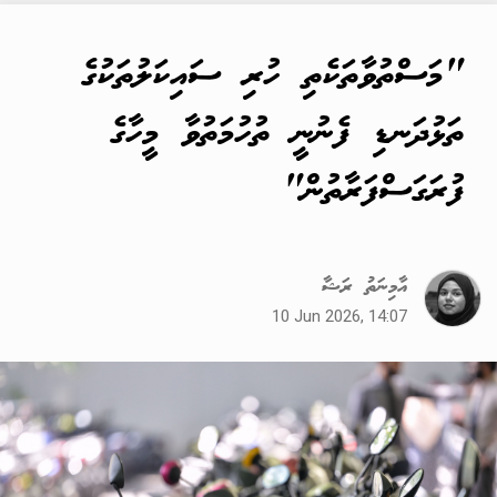
"މަސްތުވާތަކެތި ހުރި ސައިކަލުތަކުގެ
ތަޅުދަނޑި ފެނުނީ ތުހުމަތުވާ މީހާގެ
ފުރަގަސްފަރާތުން"
އާމިނަތު ރަޝާ
10 Jun 2026, 14:07