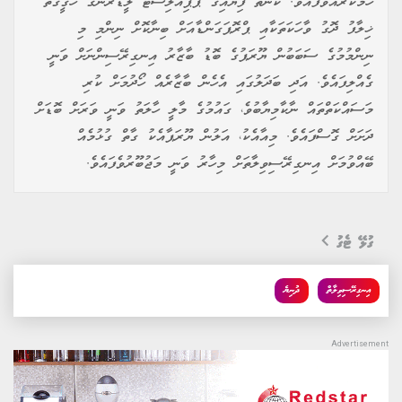
ހާމަކުރައްވާފައެވެ. ކަނާތު ފިޔައިގެ ޕޮޕިއުލިސްޓް ލީޑަރުންގެ ހަގީގަތާ
ޚިލާފު ދޮގު ވާހަކަތަކާއި ޕްރޮޕަގަންޑާއަށް ބިނާކޮށް ނިންމި މި
ނިންމުމުގެ ސަބަބުން ޔޫރަޕުގެ ބޮޑު ބާޒާރު އިނގިރޭސިންނަށް ވަނީ
ގެއްލިފައެވެ. އަދި ބަދަލުގައި އެހެން ބާޒާރެއް ހޯދުމަށް ކުރި
މަސައްކަތްތައް ނާކާމިޔާބުވެ، ގައުމުގެ މާލީ ހާލަތު ވަނީ ވަރަށް ބޮޑަށް
ދަށަށް ގޮސްފައެވެ. މިއާއެކު، އަލުން ޔޫރަޕާއެކު ގާތް ގުޅުމެއް
ބޭއްވުމަށް އިނގިރޭސިވިލާތަށް މިހާރު ވަނީ މަޖުބޫރުވެފައެވެ.
ގުޅޭ ޓެގު
އިނގިރޭސިވިލާތް
ދުނިޔެ