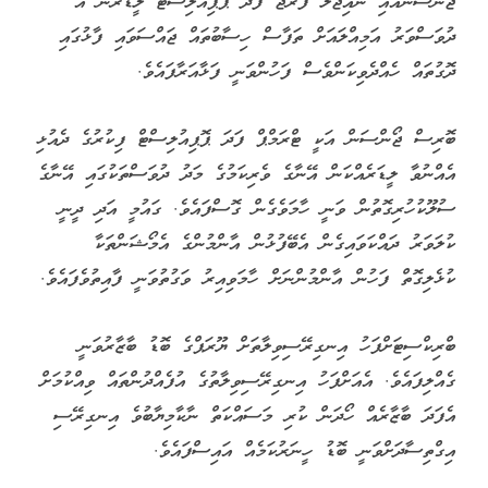
ޖޯންސަންއާއި ނައިޖަލް ފަރާޖް ފަދަ ޕޮޕިއުލިސްޓް ލީޑަރުން އެ
ދުވަސްވަރު އަމިއްލައަށް ތަފާސް ހިސާބުތައް ޖައްސަވައި ފާޅުގައި
ދޮގުތައް ހެއްދެވިކަންވެސް ފަހުންވަނީ ފަޅާއަރާފައެވެ.
ބޮރިސް ޖޯންސަން އަކީ ޓްރަމްޕް ފަދަ ޕޮޕިއުލިސްޓް ފިކުރުގެ ދެއުޅި
އެއްނުވާ ލީޑަރެއްކަން އޭނާގެ ވެރިކަމުގެ މަދު ދުވަސްތަކުގައި އޭނާގެ
ސުލޫކުހުރިގޮތުން ވަނީ ހާމަވެގެން ގޮސްފައެވެ. ގައުމީ އަދި ދީނީ
ކުލަވަރު ދައްކަވައިގެން އެބޭފުޅުން އާންމުންގެ އެމޯޝަންތަކާ
ކުޅެލިގޮތް ފަހުން އާންމުންނަށް ހާމަވިއިރު ވަގުތުވަނީ ފާއިތުވެފައެވެ.
ބްރިކްސިޓަށްފަހު އިނގިރޭސިވިލާތަށް ޔޫރަޕްގެ ބޮޑު ބާޒާރުވަނީ
ގެއްލިފައެވެ. އެއަށްފަހު އިނގިރޭސިވިލާތުގެ އުފެއްދުންތައް ވިއްކުމަށް
އެފަދަ ބާޒާރެއް ހޯދަން ކުރި މަސައްކަތް ނާކާމިޔާބުވެ އިނގިރޭސި
އިގްތިސާދަށްވަނީ ބޮޑު ހީނަރުކަމެއް އައިސްފައެވެ.