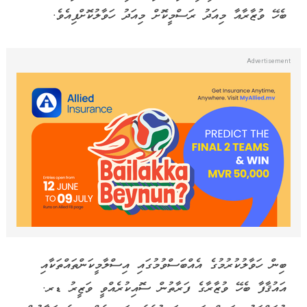
ބެހޭ ވުޒާރާއާ މިއަދު ރަސްމީކޮށް މިއަދު ހަވާލުކޮށްފިއެވެ.
ބިން ހަވާލުކުރުމުގެ އެއްބަސްވުމުގައި އިސްލާމީކަންތައްތަކާއި
އައުޤާފާ ބެހޭ ވުޒާރާގެ ފަރާތުން ސޮއިކުރެއްވީ ވަޒީރު ޑރ.