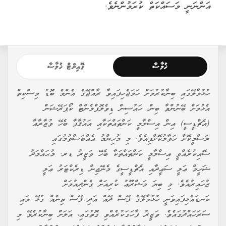
އަންނަނީ މަސައްކަތް ކުރަމުންނެވެ.
ޚުލާސާ
ޕޮއިންޓް ޚުލާސާ
ހުޅުމާލޭގައި ބިނާކުރުމަށް ހަމަޖެހިފައިވާ ރާއްޖޭގެ އެންމެ ބޮޑު މިސްކިތް
އެޅުމަށް ބޭނުންވާ ބިން، ހައުސިން ޑިވެލޮޕްމެންޓް ކޯޕަރޭޝަން
(އެޗްޑީސީ) އިން އިސްލާމީ ކަންތައްތަކާއި އައުޤާފާ ބެހޭ ވުޒާރާއާ
ރަސްމީކޮށް ހަވާލުކޮށްފިއެވެ. މި މުހިންމު އެއްބަސްވުމުގައި
ސޮއިކުރެއްވީ އިސްލާމީ ކަންތައްތަކާ ބެހޭ ވަޒީރު ޑރ. މުޙައްމަދު
ޝަހީމް ޢަލީ ސަޢީދާއި އެޗްޑީސީގެ މެނޭޖިން ޑިރެކްޓަރު ޢަލީ
ޒުހައިރުއެވެ. މި ބިޔަ މަޝްރޫޢު ކުރިއަށް ގެންދިއުމަށް
ކަނޑައެޅިފައިވަނީ ހުޅުމާލޭގެ ފޭސް ދޭއް އަދި ފޭސް ތިނެއް ގުޅޭ މައި
ސަރަހައްދުގައެވެ. ވަޒީރު ފާހަގަކުރެއްވި ގޮތުގައި، އަލަށް ބިނާކުރެވޭ މި