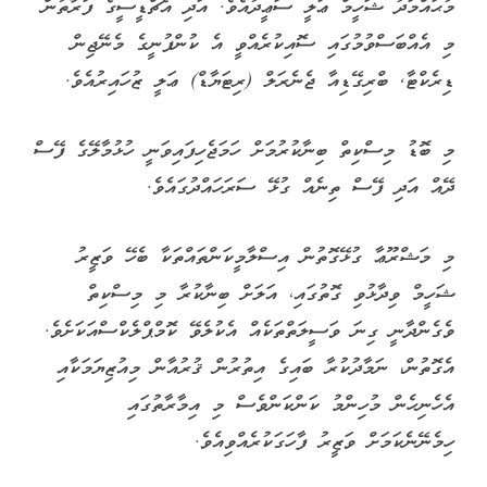
މުޙައްމަދު ޝަހީމް ޢަލީ ސަޢީދުއެވެ. އަދި އެޗްޑީސީގެ ފަރާތުން
މި އެއްބަސްވުމުގައި ސޮއިކުރެއްވީ އެ ކުންފުނީގެ މެނޭޖިން
ޑިރެކްޓާ, ބްރިގޭޑިއާ ޖެނެރަލް (ރިޓަޔާޑް) ޢަލީ ޒުހައިރުއެވެ.
މި ބޮޑު މިސްކިތް ބިނާކުރުމަށް ހަމަޖެހިފައިވަނީ ހުޅުމާލޭގެ ފޭސް
ދޭއް އަދި ފޭސް ތިނެއް ގުޅޭ ސަރަހައްދުގައެވެ.
މި މަޝްރޫޢާ ގުޅޭގޮތުން އިސްލާމީކަންތައްތަކާ ބެހޭ ވަޒީރު
ޝަހީމް ވިދާޅުވި ގޮތުގައި، އަލަށް ބިނާކުރާ މި މިސްކިތް
ވެގެންދާނީ ގިނަ ވަސީލަތްތަކެއް އެކުލެވޭ ކޮމްޕްލެކްސްއަކަށެވެ.
އެގޮތުން، ނަމާދުކުރާ ބައިގެ އިތުރުން ޤުރުއާން މިއުޒިޔަމަކާއި
އެހެނިހެން މުހިންމު ކަންކަންވެސް މި އިމާރާތުގައި
ހިމެނޭނެކަމަށް ވަޒީރު ފާހަގަކުރެއްވިއެވެ.