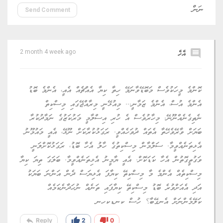
Send Comment
comment
އެހެ
2 month 4 week ago
ކޮންމެ މީހަކުވެސް މަބޮޑޭވާނަމޭ ހިތާ ކިޔާ އެއްޗެއް އެއީ، އެންމެ ބޮޑު
އެންމެ އުސް، އެންމެ ޒަމާނީ... މިއުޅޭނީ މިރާއްޖޭގައި މިސްކިތް
ނެތިގެނެއްނޫނޭ. މިހާރުވެސް އެ ހުރި އިސްލާމީ މަރުކަޒުގެ ނަމާދުކުރާ
ބަޔަށް ވާރޭވެހޭތާ އެތައް ދުވަހެއްވީ. ރަގަޅުކުރާކަށް ނޫޅޭ، އެއީ މައުމޫނު
އެޅިތަނެއްވީމާ. ސަލްމާން މިސްކިތުގެ ހާލު އެހާ ބޮޑު، ރަގަޅުކޮށްލަނީ
ވަގުތީގޮތުން އެހާ ކަޑަކޮށް. އެއީ ޔާމީނު އެޅިތަނެއްވީމާ. ބަލަގަ ތިޔަ ކިޔާ
މިސްކިތެއް އެންމެ މާ މިސްކިތޭ ކިޔާފަ އެޅިޔަސް ދެން އަންނަ ބަޔަކު
އަދި އެއަށްވުރެ ބޮޑު މިސްކިތޭ ކިޔާފައި ތަނެއް ނުހަދާނެކަމެއް
ކަލޭމެންނަށް އެނގޭބާ؟ ހުސް ކނޑކހނ
reply
thumb_up
thumb_down
Reply
2
0