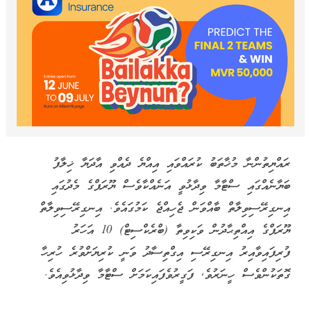
ރައްޔިތުންނާ މުޚާތަބު ކުރައްވައި އިއްޔެ ދެއްވި އާދަޔާ ޚިލާފު
ބަޔާނެއްގައި ސްޓާމާ ވިދާޅުވީ އަނެއްކާވެސް ޔޫރަޕްގެ މެދުގައި
އިނގިރޭސިވިލާތް ބާއްވަން ޖެހިއްޖެ ކަމުގައެވެ. އިނގިރޭސިވިލާތް
ޔޫރަޕްގެ އިއްތިޙާދުން ވަކިވިތާ (ބްރެކްސިޓް) 10 އަހަރު
ފުރިފައިވާއިރު އިނގިރޭސި އިގްތިސާދު ވަނީ ކުރިޔަށްވުރެ ހުރިހާ
ގޮތަކުންވެސް ހީނަރުވެ, ފަގީރުވެފައިކަމަށް ސްޓާމާ ވިދާޅުވިއެވެ.