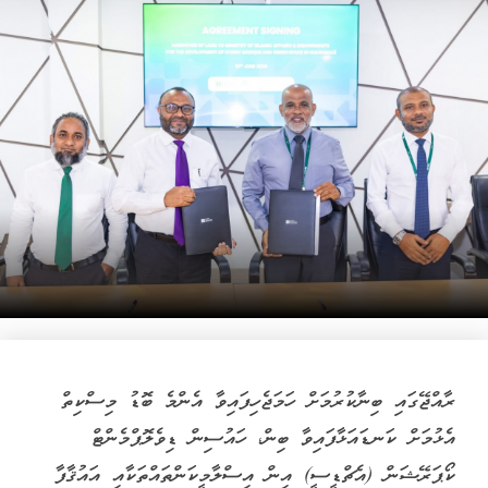
ރާއްޖޭގައި ބިނާކުރުމަށް ހަމަޖެހިފައިވާ އެންމެ ބޮޑު މިސްކިތް
އެޅުމަށް ކަނޑައަޅާފައިވާ ބިން، ހައުސިން ޑިވެލޮޕްމެންޓް
ކޯޕަރޭޝަން (އެޗްޑީސީ) އިން އިސްލާމީކަންތައްތަކާއި އައުޤާފާ