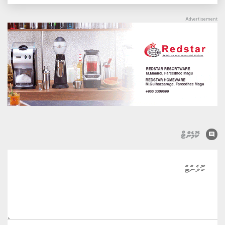
comment
ކޮމެންޓް