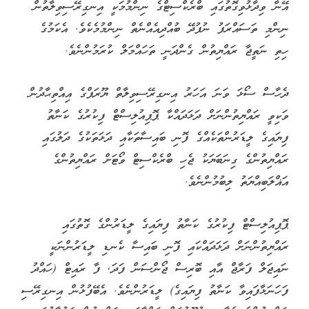
އޭނާ ވިދާޅުވިގޮތުގައި ބްރެކްސިޓްގެ ނިންމުމަކީ އިނގިރޭސިވިލާތުން
ނިންމި ތަސައްރަފު ނުފުދޭ ބުއްދިއެއްނެތް ނިންމުމެކެވެ. އެކަމުގެ
ހިތި ނަތީޖާ ރައްޔިތުން ގެންދަނީ ތަހައްމަލް ކުރަމުންނެވެ.
ދެހާސް ސޯޅަ ވަނަ އަހަރު އިނގިރޭސިވިލާތް ޔޫރަޕްގެ އިއްތިޙާދުން
ވަކިވީ ރައްޔިތުންނަށް ދަޅަދައްކާ ޕޮޕިއުލިސްޓް ފިކުރުގެ ކަނާތު
ފިޔައިގެ ލީޑަރުންތަކެއްގެ ފޮނި ބައިސާތަކާއި ދަޅަތަކުގެ ދަލުގައި
ރައްޔިތުންގެ ގިނަބަޔަކު ޖެހި ބްރެކްސިޓް ވޯޓަށް ރައްޔިތުންގެ
އަޣްލަބިއްޔަތު ލިބުމުންނެވެ.
ޕޮޕިއުލިސްޓް ފިކުރުގެ ކަނާތު ފިޔައިގެ ލީޑަރުންގެ ގޮތުގައި
ރައްޔިތުންނަށް ދަޅަދައްކައި ފޮނި ބައިސާ ކެނޑި ލީޑަރުންނަކީ
ނައިޖަލް ފަރާޖް އާއި ބޮރިސް ޖޯންސަން ފަދަ, ފާ ރައިޓް (ހައްދު
ފަހަނަޅާފައިވާ ކަނާތު ފިޔައިގެ) ލީޑަރުންނެވެ. އެބޭފުޅުން އިނގިރޭސި