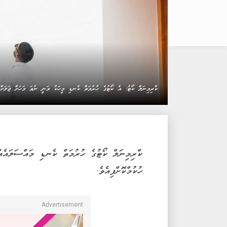
ކްރިމިނަލް ކޯޓު: އެ ކޯޓުގެ ހުރުމަތް ކެނޑި މީހަކު ވަނީ ނުވަ މަހަށް ޖަލަށްލ
ކްރިމިނަލް ކޯޓުގެ ހުރުމަތް ކެނޑި މައްސަލައެއ
ހުކުމްކޮށްފިއެވެ.