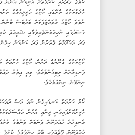
ކޯޓުގެ ގަދަރާއި ކަރާމާތަށް އުނިކަން އަންނަ ފަ
ހާލަތްތަކުގެ ތެރޭގައި ކޯޓުގެ މަޖިލީހެއްގެ ތަރުތ
ނުވަތަ ކޯޓުގެ މުވައްޒަފަކަށް ބަދުބަސް ބުނުން 
ގަސްދުގައި ނުކިޔަމަންތެރިވުމާއި ޝަރީއަތް ކުރި
ފަދަ މައުލޫމާތު ފެތުރުން ފަދަ ކަންކަން ހިމެނެއ
ކޯޓުތަކުގެ ގާނޫނުގެ ދަށުން، ކޯޓުގެ ހުރުމަތް ކ
ފަނޑިޔާރަށް ލިބިގެންވެއެވެ. މިއީ އިތުރު ދައުވާ
ނިންމޭނެ ނިންމުމެކެވެ.
ކޯޓު ހުރުމަތް ކަނޑައިގެން ނުވަ މަސް ދުވަހުގެ 
ހާޒިރުކޮށްފައިވަނީ ޖިނާއީ އެހެން މައްސަލަތަކެއް
އެނގިހުރެ ހުއްދަނޫން ތަނަކަށް ވަނުމުގެ ކުށުގެ 
ހުއްދަނޫން ގޮތެއްގައި ބާރު ހިންގުމުގެ ކުށުގެ ދ