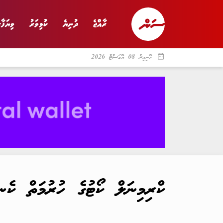
ރާއްޖެ
ދުނިޔެ
ކުޅިވަރު
ވިޔަފާރ
date_range
ހޮނިހިރު 08 އޮގަސްޓް 2026
ރާއްޖެ
ރިޕޯޓް
ދު
ކްރިމިނަލް ކޯޓުގެ ހުރުމަތް ކެ