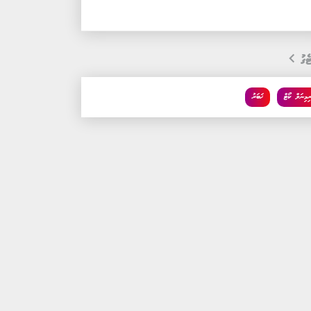
ެގު
ރިމިނަލް ކޯޓް
ޚަބަރު