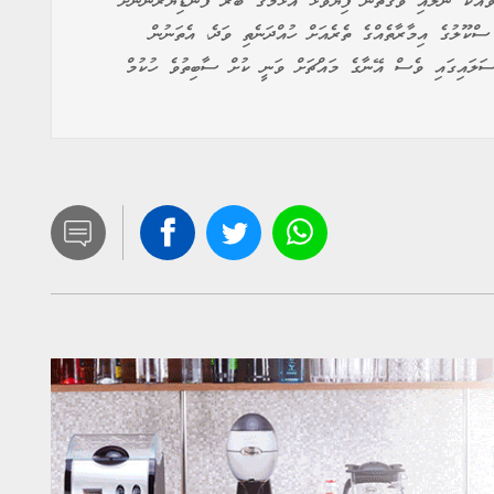
ވާއަކާ ނުލައި ވަގުތުން ފިޔަވަޅު އެޅުމުގެ ބާރު ފަނޑިޔާރުންނަށް
 ސްކޫލުގެ އިމާރާތެއްގެ ތެރެއަށް ހުއްދަނެތި ވަދެ، އެތަނުން
ސަލައިގައި ވެސް އޭނާގެ މައްޗަށް ވަނީ ކުށް ސާބިތުވެ ހުކުމް