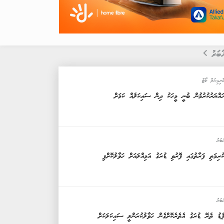
ަބަރު
ްރިމިނަލް ކޯޓް
ައްޔަރުކުރުމުން ބުނީ މީހަކު ދިން ސައިކަލެއް ކަމަށް
ަބަރު
ުރިމަތި ފަރާތުގައި ފޮރުވި ޑުރަގު އަމިއްލައަށް ހަވާލުކޮށްފި
ަބަރު
ެޑު ތެރޭ ޑުރަގު އެތެރެކޮށްގެން ހަވާލުކުރަންލީ ސައިކަލަކަށް