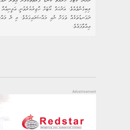
ދަށުން، ކޯޓުގެ ހުރުމަތް ކަނޑާ ފަރާތްތަކާމެދު އިތުރު ދައު
ލިބިގެންވެއެވެ. އަދުހަމް ކޯޓަށް ހާޒިރުކުރެވުނީ އަމީނިއްޔާ
ދަގަނޑުތަކެއް ވަގަށް ނެގި މައްސަލައިގައެވެ. މި ދެ މައް
އިއްވާފައެވެ.