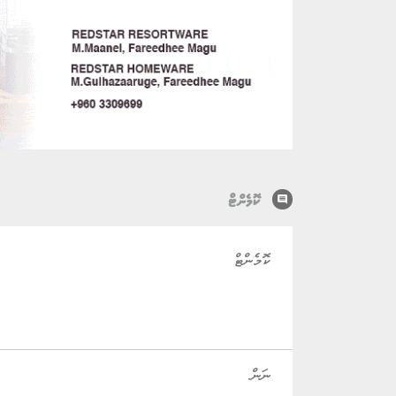
comment
ކޮމެންޓް