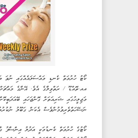
ކޯޓު ހުރުމަތް ކެނޑި މައްސަލައެއްގައި ނުވަ މަސ
އއ.ތޮއްޑޫ / ރަތްވިލާގެ އެވެ. އޭނާގެ މައްޗަށް
މަޖިލީހުގައި ޝަރިއަތަށް ގޮންޖަހައި ބޭއަދަބީކޮށ
ނަސޭހަތްތެރިވުމުންވެސް އެކަން ގަބޫލު ނުކުރުމު
ކޯޓުގެ ހުރުމަތް ކެނޑުމަކީ އަދުލު އިންސާފު ގާއ