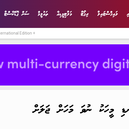
ި
ލައިފްސްޓައިލް
ރިޕޯޓް
މަލްޓިމީޑިއާ
ތައުލީމް
ސަން ޕޮޑްކާސްޓް
ternational Edition +
ނިޔެ
ވާހަކަ
ވިޔަފާރި
ލައިފްސްޓައިލް
ނޑި މީހަކު ނުވަ މަހަށް ޖަލަށް