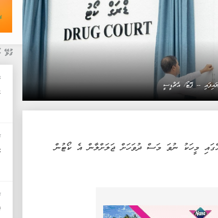
ގުޅޭ ޚ
ކ
ައިފައި -- ފޮޓޯ/ އެޗްޑީސީ
ހ
ޚ
ްގައި މީހަކު ނުވަ މަސް ދުވަހަށް ޖަލަށްލާން އެ ކޯޓުން
ކ
ޚ
ޕ