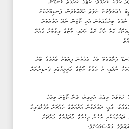
ދަ ކަމެއް ކުރުމެވެ. ކޯޓުގެ ހުރުމަތް ކެނޑޭނެ
ީބު ގެއްލުވާލުން ނުވަތަ ހަޅޭއްލެވުން، ފަނޑިޔާރަކަށް
ނުވަތަ ބިރުދެއްކުން އަދި ކޯޓުން ނެރޭ އަމުރަކަށް
އަށްދާ ގޮތާ މެދު ދޮގު ހަދައި، ކޯޓުގެ އިތުބާރު ގެއްލޭ
ެވެ.
ަނޑާ ފަރާތްތަކާ މެދު ވަގުތުން ފިޔަވަޅު އެޅުމުގެ ބާރު
އަކާ ނުލައި، އެ ވަގުތު ކޯޓުގެ މަޖިލީހުގައި ފަނޑިޔާރަށް
ހުކުމެއް މިއަދު އައިއިރު، އޭނާ ކޯޓަށް މިއަދު
ގައެވެ. އެއީ، ދައުލަތުން އަދުހަމްގެ މައްޗަށް އުފުލާފައިވާ
ދައުވާއަކާއި އެހެން މީހެއްގެ މުދަލެއްގެ މައްޗަށް
ައުވާގެ މައްސަލައަށެވެ.