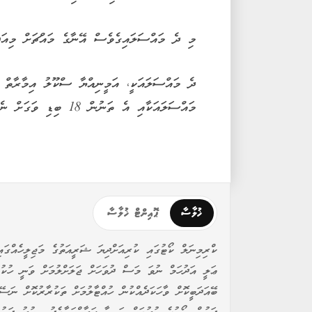
މި ދެ މައްސަލައިގެވެސް އޭނާގެ މައްޗަށް މިއަދު 
ދެ މައްސަލައަކީ، އަމީނިއްޔާ ސްކޫލު އިމާރާތް ކ
މައްސަލައަކާއި އެ ތަނުން 18 ބިޑި ވަގަށް ނެގި މައްސަލައެވެ.
ޚުލާސާ
ޕޮއިންޓް ޚުލާސާ
ކްރިމިނަލް ކޯޓުގައި ކުރިއަށްދިޔަ ޝަރީއަތުގެ މަޖިލީހެއްގަ
ޢަލީ އަދުހަމް ނުވަ މަސް ދުވަހަށް ޖަލަށްލުމަށް ވަނީ ހުކުމ
ބޭއަދަބީކޮށް ވާހަކަދެއްކުން ހުއްޓާލުމަށް ތަކުރާރުކޮށް ނަސޭ