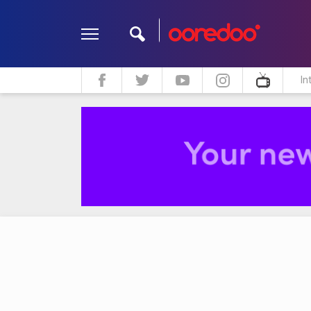
In
ދީން
ކޮލަމް
މަލްޓިމީޑިއާ