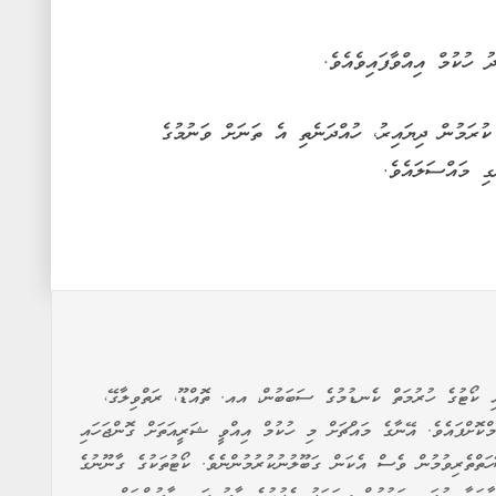
ހުކުމް އިއްވާފައިވެއެވެ.
ުރަމުން ދިޔައިރު، ހުއްދަނެތި އެ ތަނަށް ވަނުމުގެ
އި ކޯޓުގެ ހުރުމަތް ކެނޑުމުގެ ސަބަބުން، އއ. ތޮއްޑޫ، ރަތްވިލާގޭ،
ްކޮށްފައެވެ. އޭނާގެ މައްޗަށް މި ހުކުމް އިއްވީ ޝަރީއަތަށް ގޮންޖަހައި
ހަތްތެރިވުމުން ވެސް އެކަން ގަބޫލުނުކުރުމުންނެވެ. ކޯޓުތަކުގެ ގާނޫނުގެ