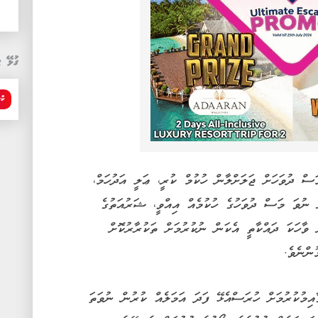
ގުޅޭ ޓ
ކް
ް ދުވަހަށް ޖަލަށްލާން ހުކުމް ކުރީ، ޢަލީ އަދުހަމް،
 ނުވަ މަސް ދުވަހުގެ ހުކުމެއް އިއްވީ، ޝަރުއަތުގެ
ް ވާހަކަ ދައްކާތީ އެކަން ނުކުރުމަށް ތަކުރާރުކޮށް
ންނެވެ.
ިމުކުރުމަށް ހުރަސްއެޅޭ ފަދަ އަމަލެއް ކުރުން ނުވަތަ