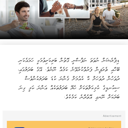
ޑިޕްރެޝަން ނުވަތަ ނަފްސާނީ ގޮތުން ބަލިކަށިވުމަކީ ހަމައެކަނި
ބޭހާއި ތެރަޕީން ފަރުވާކުރެވޭނެ ކަމެއް ނޫނެވެ. އޭގެ ބަދަލުގައި،
ދުވަހުން ދުވަހަށް ކާ ކެއުމަށް ގެންނަ ކުޑަ ބަދަލަކުންވެސް
ސިކުނޑީގެ ކެމިކަލްތަކަށް ހެޔޮ ބަދަލުތަކެއް އަންނަ ކަމީ ގިނަ
ބަޔަކަށް ނޭނގި އޮވެދާނެ ކަމެކެވެ.