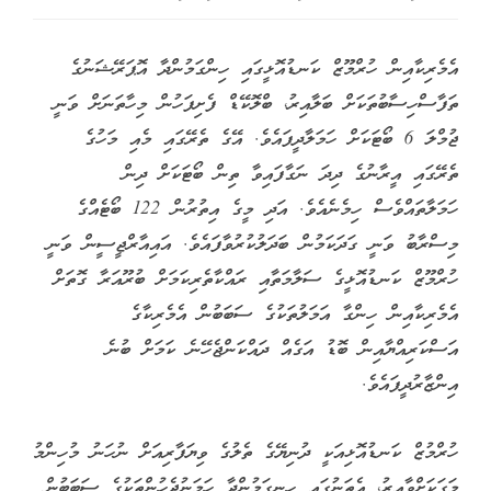
އެމެރިކާއިން ހުރްމޫޒް ކަނޑުއޮޅީގައި ހިންގަމުންދާ އޮޕަރޭޝަނުގެ
ތަފާސްހިސާބުތަކަށް ބަލާއިރު، ބްލޮކޭޑް ފެށިފަހުން މިހާތަނަށް ވަނީ
ޖުމްލަ 6 ބޯޓަކަށް ހަމަލާދީފައެވެ. އޭގެ ތެރޭގައި މެއި މަހުގެ
ތެރޭގައި އީރާނުގެ ދިދަ ނަގާފައިވާ ތިން ބޯޓަކަށް ދިން
ހަމަލާތައްވެސް ހިމެނެއެވެ. އަދި މީގެ އިތުރުން 122 ބޯޓެއްގެ
މިސްރާބު ވަނީ ގަދަކަމުން ބަދަލުކުރުވާފައެވެ. އައިއާރްޖީސީން ވަނީ
ހުރްމޫޒް ކަނޑުއޮޅީގެ ސަލާމަތާއި ރައްކާތެރިކަމަށް ބުރޫއަރާ ގޮތަށް
އެމެރިކާއިން ހިންގާ އަމަލުތަކުގެ ސަބަބުން އެމެރިކާގެ
އަސްކަރިއްޔާއިން ބޮޑު އަގެއް ދައްކަންޖެހޭނެ ކަމަށް ބުނެ
އިންޒާރުދީފައެވެ.
ހުރްމުޒް ކަނޑުއޮޅިއަކީ ދުނިޔޭގެ ތެލުގެ ވިޔަފާރިއަށް ނުހަނު މުހިންމު
މަގަކަށްވާއިރު، އެތަނުގައި ހިނގަމުންދާ ހަމަނުޖެހުންތަކުގެ ސަބަބުން