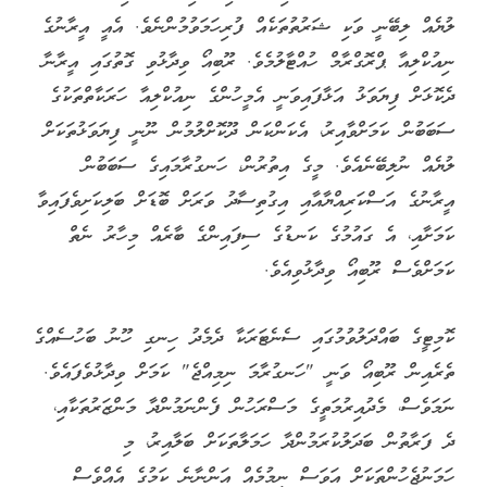
ލުޔެއް ލިބޭނީ ވަކި ޝަރުތުތަކެއް ފުރިހަމަވުމުންނެވެ. އެއީ އީރާނުގެ
ނިއުކްލިއާ ޕްރޮގްރާމް ހުއްޓާލުމެވެ. ރޫބިއޯ ވިދާޅުވި ގޮތުގައި އީރާނާ
ދެކޮޅަށް ފިޔަވަޅު އަޅާފައިވަނީ އެމީހުންގެ ނިއުކްލިއާ ހަރަކާތްތަކުގެ
ސަބަބުން ކަމަށްވާއިރު، އެކަންކަން ދޫކޮށްލުމުން ނޫނީ ފިޔަވަޅުތަކަށް
ލުޔެއް ނުލިބޭނެއެވެ. މީގެ އިތުރުން، ހަނގުރާމައިގެ ސަބަބުން
އީރާނުގެ އަސްކަރިއްޔާއާއި އިގުތިސާދު ވަރަށް ބޮޑަށް ބަލިކަށިވެފައިވާ
ކަމަށާއި، އެ ގައުމުގެ ކަނޑުގެ ސިފައިންގެ ބާރެއް މިހާރު ނެތް
ކަމަށްވެސް ރޫބިއޯ ވިދާޅުވިއެވެ.
ކޮމިޓީގެ ބައްދަލުވުމުގައި ސެނެޓަރަކާ ދެމެދު ހިނގި ހޫނު ބަހުސެއްގެ
ތެރެއިން ރޫބިއޯ ވަނީ "ހަނގުރާމަ ނިމިއްޖެ" ކަމަށް ވިދާޅުވެފައެވެ.
ނަމަވެސް، މެދުއިރުމަތީގެ މަސްރަހުން ފެންނަމުންދާ މަންޒަރުތަކާއި،
ދެ ފަރާތުން ބަދަލުކުރަމުންދާ ހަމަލާތަކަށް ބަލާއިރު، މި
ހަމަނުޖެހުންތަކަށް އަވަސް ނިމުމެއް އަންނާނެ ކަމުގެ އެއްވެސް