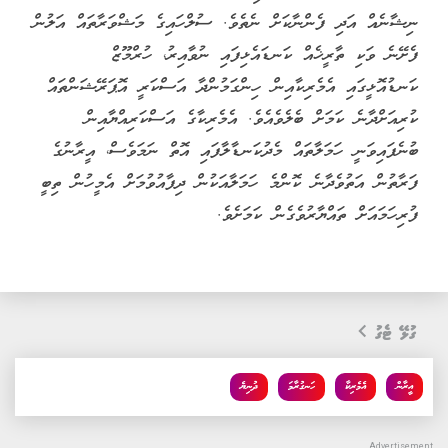
ނިޝާނެއް އަދި ފެންނާކަށް ނެތެވެ. ސުލްހައިގެ މަޝްވަރާތައް އަލުން
ފެށޭނެ ވަކި ތާރީޚެއް ކަނޑައެޅިފައި ނުވާއިރު، ހުރްމޫޒް
ކަނޑުއޮޅީގައި އެމެރިކާއިން ހިންގަމުންދާ އަސްކަރީ އޮޕަރޭޝަންތައް
ކުރިއަށްދާނެ ކަމަށް ބެލެވެއެވެ. އެމެރިކާގެ އަސްކަރިއްޔާއިން
ބުނެފައިވަނީ ހަމަލާތައް މެދުކަނޑާލާފައި އޮތް ނަމަވެސް، އީރާނުގެ
ފަރާތުން އަތުވެދާނެ ކޮންމެ ހަމަލާއަކުން ދިފާއުވުމަށް އެމީހުން ތިބީ
ފުރިހަމައަށް ތައްޔާރުވެގެން ކަމަށެވެ.
ގުޅޭ ޓެގު
އީރާން
އެމެރިކާ
ހަނގުރާމަ
ދުނިޔެ