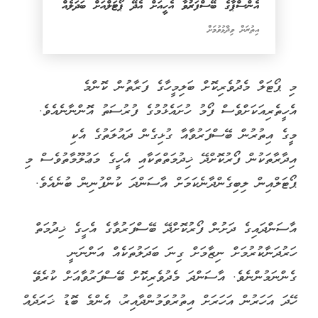
އެންސްޕާގެ ބޭސްފަރުވާ އެހީއަށް އެދޭ ޕޯޓަލްއަށް ބަދަލެއް
އިތުރަށް ވިދާޅުވުމަށް
މި ޕޯޓަލް މެދުވެރިކޮށް ބަލިމީހާގެ ފަރާތުން ކޮންމެ
އެހީތެރިއަކަށްވެސް ފޯމު ހުށައެޅުމުގެ ފުރުސަތު އޮންނާނެއެވެ.
މީގެ އިތުރުން ބޭސްފަރުވާއާ ގުޅިގެން ދައުލަތުގެ އެކި
އިދާރާތަކުން ފޯރުކޮށްދޭ ޚިދުމަތްތަކާއި އެހީގެ މަޢުލޫމާތުވެސް މި
ޕޯޓަލްއިން ލިބިގެންދާނެކަމަށް އާސަންދަ ކުންފުނިން ބުނެއެވެ.
އާސަންދައިގެ ދަށުން ފޯރުކޮށްދޭ ބޭސްފަރުވާގެ އެހީގެ ޚިދުމަތް
ހަރުދަނާކުރުމަށް ނިޒާމަށް ގިނަ ބަދަލުތަކެއް އަންނަނީ
ގެންނަމުންނެވެ. އާސަންދަ މެދުވެރިކޮށް ބޭސްފަރުވާއަށް ކުރެވޭ
ހޭދަ އަހަރުން އަހަރަށް އިތުރުވަމުންދާއިރު، އެންމެ ބޮޑު ޚަރަދެއް