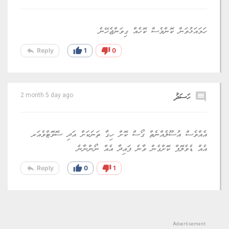
ހަމައަޅުވަން ކޮންމެސް ކޮހެއް ގިވަންޖެހޭނެ
reply
thumb_up
thumb_down
Reply
1
0
comment
ހަސަދު
2 month 5 day ago
އެއްވެސް އުސޫލެއްނެތް ގޯސް ކޮށް ހިގާ ތަނަކަށް އަދި ސޮވޮޓްވެއަރ
އެއް ޑެވެލޮޕް ކޮށްގެން ވާނެ ފައިދާ އެއް ނޯންނާނެ
reply
thumb_up
thumb_down
Reply
0
1