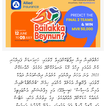
ހެލްތްލައިން އިން ރިޕޯޓުކޮށްފައިވާ ގޮތުގައި، ހަށިގަނޑަށް ފައިދާހުރި
ކާނާ ކެއުމަކީ މީހާގެ މޫޑު ރަނގަޅުކޮށްދޭ ކަމެކެވެ. ޚާއްޞަކޮށް،
2021 ވަނަ އަހަރު އީރާނުގައި ކުރެވުނު ދިރާސާއަކުން ދައްކާ
ގޮތުގައި، ޕްރޮޓީން އެކުލެވޭ ކާނާގައި ހިމެނޭ "ބްރާންޗްޑް-ޗެއިން
އެމިނޯ އެސިޑްސް" (ބީސީއޭއޭ) އަކީ ޑިޕްރެޝަނާއި އެންޒައިޓީގެ
ނުރައްކާ ކުޑަކޮށްދޭ މާއްދާއެކެވެ. މީގެ އިތުރުން މަހާއި، ނަޓްސް
އަދި އޮލިވް އޮއިލް ފަދަ ތަކެތީގައި ހިމެނޭ އޮމެގާ-3 އަކީވެސް