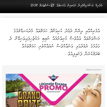
އެމެރިކާ އަސްކަރިއްޔާއިން ހަމަލދިން އުޅަނދެއް. ފޮޓޯ/ސެންޓަރަލް ކޮމާންޑް
އެމެރިކާއާއި އީރާނާ ދެމެދު ކުރިއަށްދާ ހަމަލާތައް މެދުކަނޑާލުމުގެ
މަޝްވަރާތައް އެއްވެސް ކުރިއެރުމެއް ނުލިބި މަޑުޖެހިފައިވަނިކޮށް، ދެ
ގައުމުގެ ދެމެދުގައި އަނެއްކާވެސް ނުރައްކާތެރި ހަމަލާތަކެއް
ބަދަލުކުރަން ފަށައިފިއެވެ.