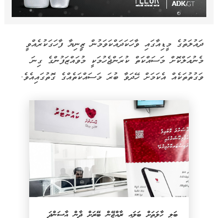
ދައުލަތުގެ މީޑިއާގައި ވާހަކަދައްކަވަމުން ޒީނިޔާ ފާހަގަކުރެއްވީ
މެނުއަލްކޮށް މަސައްކަތް ކުރަންޖެހުމަކީ މުވައްޒަފުންގެ ގިނަ
ވަގުތުތަކެއް އެކަމަށް ހޭދަވާ ބުރަ މަސައްކަތެއްގެ ގޮތުގައިއެވެ.
ބަލި ހާލަތަށް ބަލައި ރާއްޖޭން ބޭރަށް ދާން އާސަންދަ