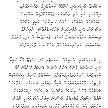
ބަދަލުތައް ގުޅިފައިވަނީ ހުރްމޫޒް ކަނޑުއޮޅީގެ މައްސަލައަށާއި،
އީރާނުގައި ހުރި މަތީ ފެންވަރަށް ފައްކާކޮށްފައިވާ ޔުރޭނިއަމް
ނައްތާލުމުގެ މައްޗަށެވެ. ނަމަވެސް އީރާނުގެ ޚާރިޖީ ވުޒާރާގެ
ތަރުޖަމާނު ވަނީ، އެމެރިކާއިން މެދުކެނޑުމެއްނެތި އެމީހުންގެ
ވިސްނުން ބަދަލުކުރަމުންދާ ކަމަށާއި، އަބަދުވެސް އާ އަދި ފުށުއަރާ
ޝަރުތުތަކެއް ކުރިމަތިކުރުވަމުންދާ ކަމަށް ބުނެ ފާޑުކިޔާފައެވެ.
މި ދަނޑިވަޅުގައި، އެމެރިކާގެ ސެކްރެޓަރީ އޮފް ސްޓޭޓް މާކޯ ރޫބިއޯ
ވަނީ ހަނގުރާމަ ފެށުނު ފަހުން ފުރަތަމަ ފަހަރަށް ކޮންގްރެސްގެ
ކުރިމައްޗަށް ހާޒިރުވެވަޑައިގެންފައެވެ. ސެނެޓްގެ ފޮރިން ރިލޭޝަންސް
ކޮމިޓީގައި ވާހަކަދައްކަވަމުން ރޫބިއޯ ވިދާޅުވީ، ކަނޑުއޮޅި ހުޅުވާލުމުގެ
ބަދަލެއްގެ ގޮތުން އީރާނަށް އަޅާފައިވާ ދަތިކުރުމުގެ ފިޔަވަޅުތަކަށް
ލުޔެއް ދިނުމަށް އެމެރިކާގެ މަޝްވަރާ ޓީމުން ހުށަހަޅާފައި ނުވާނެ
ކަމަށެވެ. އޭނާ ފާހަގަކުރެއްވި ގޮތުގައި، ދަތިކުރުމުގެ ފިޔަވަޅުތަކަށް