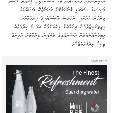
ރައްޔިތުންނަށް ފޯރުކޮށްދޭން ޖެހޭ އާސަންދައިގެ ޚިދުމަތް ލަސްވާ
މައިގަނޑު ސަބަބަކީ މެނުއަލްކޮށް ކުރަންޖެހޭ މަސައްކަތް
ގިނަވުން ކަމަށާއި، ނަމަވެސް އާސަންދައިގެ ޚިދުމަތްތައް
ޑިޖިޓަލައިޒްވެގެން ދިޔުމާއެކު މިހާރަށްވުރެ އަވަސް ޚިދުމަތެއް
ލިބިގެންދާނެކަމަށް އާސަންދައިގެ މެނޭޖިން ޑިރެކްޓަރު އާމިނަތު
ޒީނިޔާ ވިދާޅުވެއްޖެއެވެ.