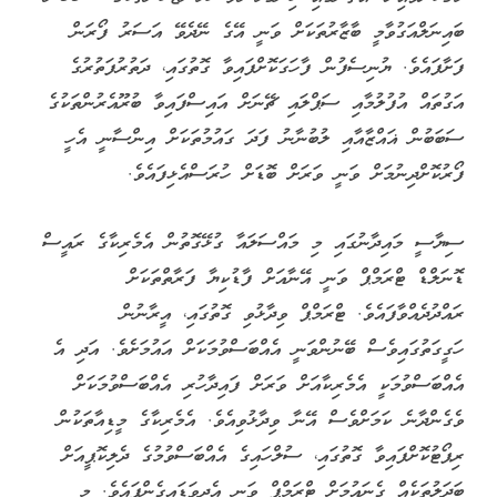
ބައިނަލްއަގުވާމީ ބާޒާރުތަކަށް ވަނީ އޭގެ ނޭދެވޭ އަސަރު ފޯރަން
ފަށާފައެވެ. ޔުނިސެފުން ފާހަގަކޮށްފައިވާ ގޮތުގައި، ދަތުރުފަތުރުގެ
އަގުތައް އުފުލުމާއި ސަޕްލައި ޗޭނަށް އައިސްފައިވާ ބުރޫއެރުންތަކުގެ
ސަބަބުން ޣައްޒާއާއި ލުބުނާނު ފަދަ ގައުމުތަކަށް އިންސާނީ އެހީ
ފޯރުކޮށްދިނުމަށް ވަނީ ވަރަށް ބޮޑަށް ހުރަސްއެޅިފައެވެ.
ސިޔާސީ މައިދާނުގައި މި މައްސަލައާ ގުޅޭގޮތުން އެމެރިކާގެ ރައީސް
ޑޮނަލްޑް ޓްރަމްޕް ވަނީ އޭނާއަށް ފާޑުކިޔާ ފަރާތްތަކަށް
ރައްދުދެއްވާފައެވެ. ޓްރަމްޕް ވިދާޅުވި ގޮތުގައި، އީރާނުން
ހަގީގަތުގައިވެސް ބޭނުންވަނީ އެއްބަސްވުމަކަށް އައުމަށެވެ. އަދި އެ
އެއްބަސްވުމަކީ އެމެރިކާއަށް ވަރަށް ފައިދާހުރި އެއްބަސްވުމަކަށް
ވެގެންދާނެ ކަމަށްވެސް އޭނާ ވިދާޅުވިއެވެ. އެމެރިކާގެ މީޑިއާތަކުން
ރިޕޯޓުކޮށްފައިވާ ގޮތުގައި، ސުލްހައިގެ އެއްބަސްވުމުގެ ދެލިކޮޕީއަށް
ބަދަލުތަކެއް ގެނައުމަށް ޓްރަމްޕް ވަނީ އެދިވަޑައިގެންފައެވެ. މި