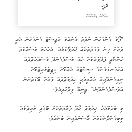
ދެނީ
އިތުރަށް ވިދާޅުވުމަށް
"ފޯމު ގެންގުޅުން ނުވަތަ މެނުއަލް ރަޖިސްޓަ ގެންގުޅުން އެއީ
ވަރަށް ގިނަ ވަގުތުތަކެއް ހޭދަވާކަމެއް. އެކަހަލަ މަސައްކަތް
ހުންނާތީ ފުދޭވަރަކަށް ހަމަ ލަސްވެގެންދޭ މަސައްކަތްތައް.
އަޅުގަނޑުމެންގެ ސިސްޓަމް އެއްކޮށް ޑިޖިޓަލައިޒްކޮށް
ނިމިގެންދާއިރު އުއްމީދަކީ ޚިދުމަތްތައް ވަރަށް ބޮޑުތަނުން
އަވަސްވެގެންދާނެ،" ޒީނިޔާ ވިދާޅުވިއެވެ.
މި ބަދަލާއެކު ޚިދުމަތް ހޯދާ ފަރާތްތަކަށް ބޮޑެތި ލުއިތަކެއް
ލިބިގެންދާނެކަމަށް އާސަންދައިން ބުނެއެވެ.