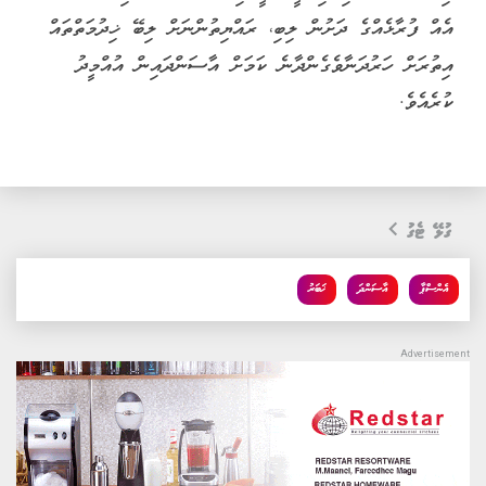
އެއް ފުރާޅެއްގެ ދަށުން ލިބި، ރައްޔިތުންނަށް ލިބޭ ޚިދުމަތްތައް
އިތުރަށް ހަރުދަނާވެގެންދާނެ ކަމަށް އާސަންދައިން އުއްމީދު
ކުރެއެވެ.
ގުޅޭ ޓެގު
އެންސްޕާ
އާސަންދަ
ޚަބަރު