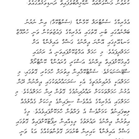
ކުރެވުނު މަޝްވަރާތައް ނާކާމިޔާބުވެފައިވާ ދަނޑިވަޅެއްގައެވެ.
އެމެރިކާގެ ސެންޓްރަލް ކޮމާންޑް (ސެންޓްކޮމް) އިން ނެރުނު
ބަޔާނެއްގައި ބުނި ގޮތުގައި އެމެރިކާގެ ފައުޖުތަކުން ވަނީ ހުރްމޫޒް
ކަނޑުއޮޅީގައި އޮންނަ އީރާނުގެ ގަޝްމް އައިލެންޑް އަށް
ހަމަލާދީފައެވެ. މި ހަމަލާ އަމާޒުކޮށްފައިވަނީ އެ ރަށުގައި
ގާއިމުކޮށްފައިވާ އީރާނުގެ އަސްކަރީ ގްރައުންޑް ކޮންޓްރޯލް
ސްޓޭޝަނަކަށެވެ. ސެންޓްކޮމްއިން އިތުރަށް ހާމަކުރި ގޮތުގައި، މި
ހަމަލާއަކީ މެދުއިރުމަތީގެ އެކި ސަރަހައްދުތަކުގައި އީރާނުން ދޭން
އުޅުނު ހަމަލާތަކަކަށް ރައްދުދިނުމުގެ ގޮތުން ދިން ހަމަލާއެކެވެ. މި
ހަމަލާގައި އެމެރިކާގެ އެއްވެސް ސިފައިންގެ މީހަކަށް ގެއްލުމެއް
ލިބިފައިނުވާ ކަމަށްވެސް އެ ފަރާތުން ހާމަކޮށްފައިވެއެވެ. މީގެ
އިތުރުން، އީރާނުގެ ދައުލަތުގެ މީޑިއާއިން ރިޕޯޓުކޮށްފައިވާ ގޮތުގައި
ގަޝްމް އައިލެންޑް ކައިރިން ބާރުގަދަ ގޮވުންތަކެއްގެ އަޑު ވަނީ