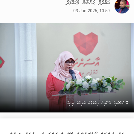
އަބްދުލް ޙަންނާން މުޙައްމަދު
03 Jun 2026, 10:59
އާސަންދައިގެ މެނޭޖިން ޑިރެކްޓަރު އާމިނަތު ޒީނިޔާ --