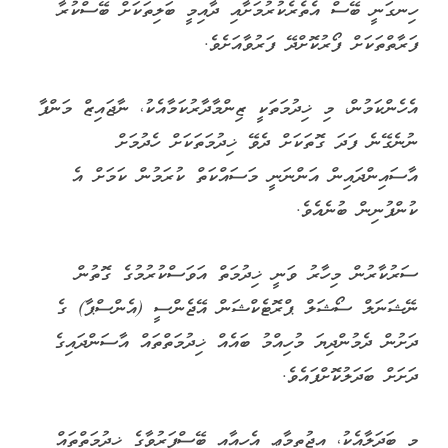
ހިނގަނީ ބޭސް އެތެރެކުރުމަށާއި ދާއިމީ ބަލިތަކަށް ބޭސްކުރާ
ފަރާތްތަކަށް ފޯރުކޮށްދޭ ފަރުވާއަށެވެ.
އެހެންކަމުން، މި ޚިދުމަތަކީ ޒިންމާދާރުކަމާއެކު، ނާޖައިޒް މަންފާ
ނުނެގޭނެ ފަދަ ގޮތަކަށް ދެވޭ ޚިދުމަތަކަށް ހެދުމަށް
އާސައިންދައިން އަންނަނީ މަސައްކަތް ކުރަމުން ކަމަށް އެ
ކުންފުނިން ބުނެއެވެ.
ސަރުކާރުން މިހާރު ވަނީ ޚިދުމަތް އަވަސްކުރުމުގެ ގޮތުން
ނޭޝަނަލް ސޯޝަލް ޕްރޮޓެކްޝަން އޭޖެންސީ (އެންސްޕާ) ގެ
ދަށުން ދެމުންދިޔަ މުހިއްމު ބައެއް ޚިދުމަތްތައް އާސަންދައިގެ
ދަށަށް ބަދަލުކޮށްފައެވެ.
މި ބަދަލާއެކު، އިޖުތިމާޢީ އެހީއާއި ބޭސްފަރުވާގެ ޚިދުމަތްތައް