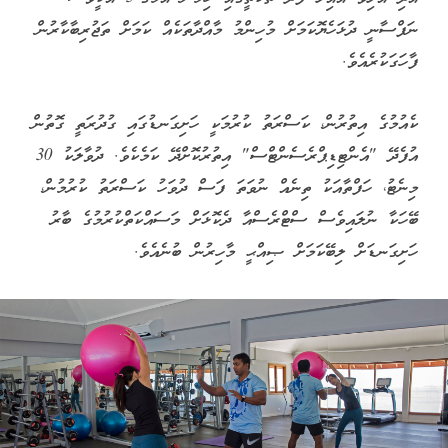
ނަފްސާނީ ދުޅަހެޔޮކަމަށް މުހިންމު މާއްދާތަކެއް ކަމަށް ތަޖުރިބާކާރުން
ފާހަގަކުރެއެވެ.
ކެއުމުގެ އިތުރުން، ކަސްރަތު ކުރުމަކީ ހަށިގަނޑުގައި ގުދުރަތީ ގޮތުން
އުފެދޭ "އެންޓިޑިޕްރެސެންޓްސް" އިތުރުކޮށްދޭ ކަމެކެވެ. ދުވާލަކު 30
މިނެޓު، ހަފްތާއަކު ތިނެއް ނުވަތަ ފަސް ދުވަހު ކަސްރަތު ކުރުމުން،
ބޭހަކާ ނުލައިވެސް ސްޓްރެސްއާ ދެކޮޅަށް މަސައްކަތްކުރުމުގެ ބާރު
ހަށިގަނޑަށް ލިބޭކަމަށް ޞިއްޙީ މާހިރުން ބުނެއެވެ.