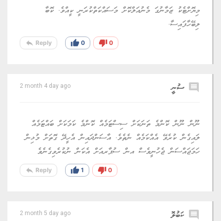
މިޔޮށްޓެކު ޒަމާނުގަ މެނުއަލްކޮށް މަސައްކަތްކުރަނީ ކީއްވެ. ކޮބާ
ލިބޭހާފައިސާ.
reply
thumb_up
thumb_down
Reply
0
0
comment
ސުނީ
2 month 4 day ago
ނޫން ނޫން ކޮންމެ ތަނަކަށް ސިސްޓަމެއް ކޮންމެ ކަމަކަށް ބައްޓަމެއް
ލައިގެން ކުރެވޭ އެއްކަމެއް ނެތެވެ. އާސަންދައިން އެހީދޭ ގޮތަށް މުޅިން
ހަމަޖައްސަން ޖެހުނީވެސް އން ސުޕާރއަށް އެކަން ނުކުރެވިގެނެވެ
reply
thumb_up
thumb_down
Reply
1
0
comment
ކަބުލޮ
2 month 5 day ago