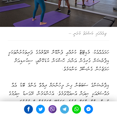
ޖިމެއްގައި ކަސްރަތު ކުރަނީ --
ހަމައެއާއެކު، މެޑިޓޭޓް ކުރުމާއި ފުންކޮށް ނޭވާލުމުގެ ފަރިތަކުރުންތަކަކީ
ޑިޕްރެޝަނާ ގުޅިގެން އަންނަ ހާސްކަން ކުޑަކޮށްދީ، ސިކުނޑިއަށް
ހަމަޖެހުން ގެނެސްދޭ ކަންކަމެވެ.
ޑިޕްރެޝަންގެ ސަބަބުން ގިނަ މީހުންނަށް ދިމާވާ އެންމެ ބޮޑު އެއް
މައްސަލައަކީ ނިދަން އުނދަގޫވުމެވެ. އެހެންކަމުން، ރޭގަނޑު ނިދުމުގެ
ކުރިން ސްކްރީންތަކާ ދުރުވެ، ހަމަޖެހޭ މާހައުލެއް ގާއިމުކުރުމަކީ
ވަރަށް މުހިންމު ކަމެކެވެ. މީގެ އިތުރުން، އެކަނިވެރިކަން