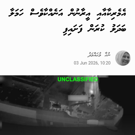
އެމެރިކާއާއި އީރާނުން އަނެއްކާވެސް ހަމަލާ
ބަދަލު ކުރަން ފަށައިފި
ނުހާ މުޙައްމަދު
03 Jun 2026, 10:20