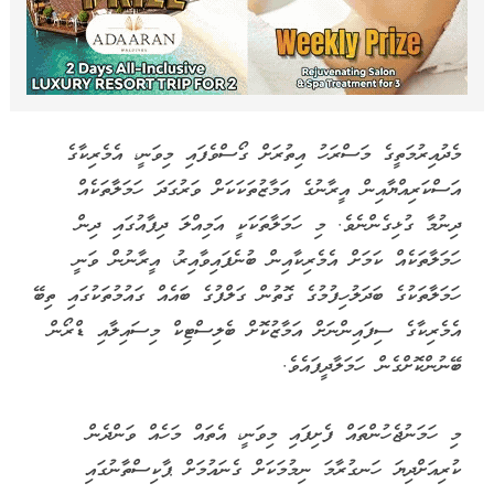
މެދުއިރުމަތީގެ މަސްރަހު އިތުރަށް ގޯސްވެފައި މިވަނީ، އެމެރިކާގެ
އަސްކަރިއްޔާއިން އީރާނުގެ އަމާޒުތަކަކަށް ވަރުގަދަ ހަމަލާތަކެއް
ދިނުމާ ގުޅިގެންނެވެ. މި ހަމަލާތަކަކީ އަމިއްލަ ދިފާއުގައި ދިން
ހަމަލާތަކެއް ކަމަށް އެމެރިކާއިން ބުނެފައިވާއިރު، އީރާނުން ވަނީ
ހަމަލާތަކުގެ ބަދަލުހިފުމުގެ ގޮތުން ގަލްފުގެ ބައެއް ގައުމުތަކުގައި ތިބޭ
އެމެރިކާގެ ސިފައިންނަށް އަމާޒުކޮށް ބެލިސްޓިކް މިސައިލާއި ޑްރޯން
ބޭނުންކޮށްގެން ހަމަލާދީފައެވެ.
މި ހަމަނުޖެހުންތައް ފެށިފައި މިވަނީ، އެތައް މަހެއް ވަންދެން
ކުރިއަށްދިޔަ ހަނގުރާމަ ނިމުމަކަށް ގެނައުމަށް ޕާކިސްތާނުގައި