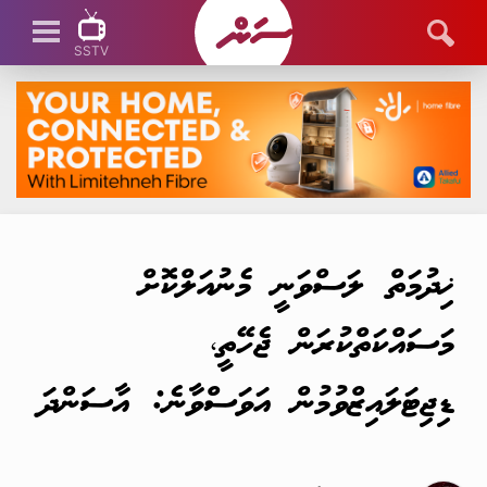
SSTV
SSTV LIVE
ޚިދުމަތް ލަސްވަނީ މެނުއަލްކޮށް
މަސައްކަތްކުރަން ޖެހޭތީ،
ޑިޖިޓަލައިޒްވުމުން އަވަސްވާނެ: އާސަންދަ