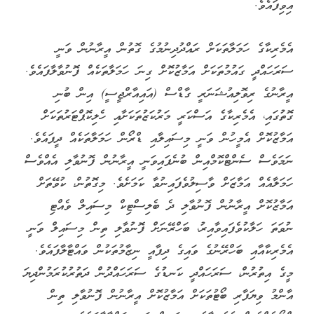
އިވިފައެވެ.
އެމެރިކާގެ ހަމަލާތަކަށް ރައްދުދިނުމުގެ ގޮތުން އީރާނުން ވަނީ
ސަރަހައްދީ ގައުމުތަކަށް އަމާޒުކޮށް ގިނަ ހަމަލާތަކެއް ފޮނުވާލާފައެވެ.
އީރާނުގެ ރިވޮލިއުޝަނަރީ ގާޑްސް (އައިއާރްޖީސީ) އިން ބުނި
ގޮތުގައި، އެމެރިކާގެ އަސްކަރީ މަރުކަޒުތަކަށާއި ހެލިކޮޕްޓަރުތަކަށް
އަމާޒުކޮށް އެމީހުން ވަނީ މިސައިލާއި ޑްރޯން ހަމަލާތަކެއް ދީފައެވެ.
ނަމަވެސް ސެންޓްކޮމްއިން ބުނެފައިވަނީ އީރާނުން ފޮނުވާލި އެއްވެސް
ހަމަލާއެއް އަމާޒަށް ވާސިލުވެފައިނުވާ ކަމަށެވެ. މިގޮތުން، ކުވޭތަށް
އަމާޒުކޮށް އީރާނުން ފޮނުވާލި ދެ ބެލިސްޓިކް މިސައިލް ވެއްޓި
ނުވަތަ ހަލާކުވެފައިވާއިރު، ބަހްރޭނަށް ފޮނުވާލި ތިން މިސައިލް ވަނީ
އެމެރިކާއާއި ބަހްރޭނުގެ ވައިގެ ދިފާއީ ނިޒާމުތަކުން ވައްޓާލާފައެވެ.
މީގެ އިތުރުން، ސަރަހައްދީ ކަނޑުގެ ސަރަހައްދުން ދަތުރުކުރަމުންދިޔަ
އާންމު ވިޔަފާރި ބޯޓުތަކަށް އަމާޒުކޮށް އީރާނުން ފޮނުވާލި ތިން