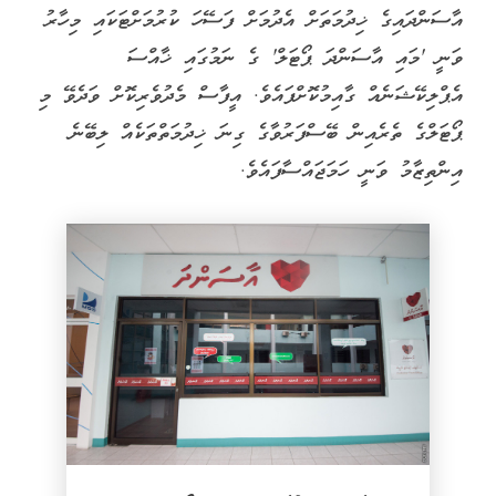
އާސަންދައިގެ ޚިދުމަތަށް އެދުމަށް ފަސޭހަ ކުރުމަށްޓަކައި މިހާރު
ވަނީ 'މައި އާސަންދަ ޕޯޓަލް' ގެ ނަމުގައި ޚާއްސަ
އެޕްލިކޭޝަނެއް ގާއިމުކޮށްފައެވެ. އީފާސް މެދުވެރިކޮށް ވަދެވޭ މި
ޕޯޓަލްގެ ތެރެއިން ބޭސްފަރުވާގެ ގިނަ ޚިދުމަތްތަކެއް ލިބޭނެ
އިންތިޒާމު ވަނީ ހަމަޖައްސާފައެވެ.