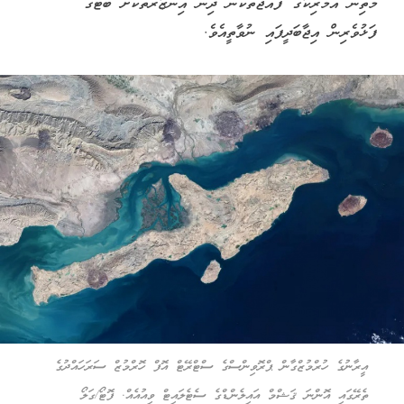
މަތިން އެމެރިކާގެ ފައުޖުތަކުން ދިން އިންޒާރުތަކަށް ބޯޓުގެ
ފަޅުވެރިން އިޖާބަދީފައި ނުވާތީއެވެ.
އީރާނުގެ ހުރްމުޒްގާން ޕްރޮވިންސްގެ ސްޓްރޭޓް އޮފް ހޮރްމުޒް ސަރަހައްދުގެ
ތެރޭގައި އޮންނަ ޤަޝްމް އައިލެންޑްގެ ސެޓެލައިޓް ވިއުއެއް. ފޮޓޯ/ގަލޯ