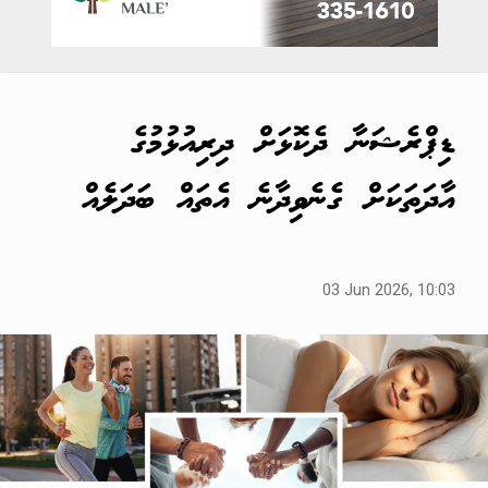
ޑިޕްރެޝަނާ ދެކޮޅަށް ދިރިއުޅުމުގެ
އާދަތަކަށް ގެނެވިދާނެ އެތައް ބަދަލެއް
03 Jun 2026, 10:03