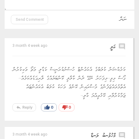
Send Comment
comment
ޢަލީ
3 month 4 week ago
ކަރެކްޝަން ކުލަބްގެ އެކައުންޓް ހުސްނުކުރަނީސް ކަޑާލީ މަތޯ ވަކިކުރުން
ގޯސް މިވީ..މިފަހަރު ނޭގޭ ދެން ކާލާލީ ކޮންބަޔެއްގެ ލާރިގަޑެއްކަމެއް..
އެތާމުވައްޒަފުންގެ މުސާރައިން ކޮންމެ މަހަކު ކުލަބު އެކައުންޓައް
ޖަމާކުރާލާރި ކޮޅުވީއްޔަ ކާލީ..
reply
thumb_up
thumb_down
Reply
0
0
comment
މާހުޅުނބު ލަނޑާ
3 month 4 week ago