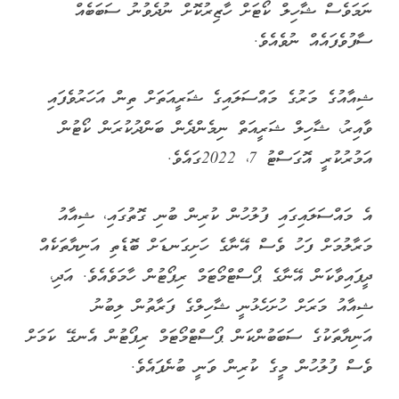
ނަމަވެސް ޝާހިލް ކޯޓަށް ހާޒިރުކޮށް ނުދެވުނު ސަބަބެއް
ސާފުވެފައެއް ނުވެއެވެ.
ޝިއާއުގެ މަރުގެ މައްސަލައިގެ ޝަރީއަތަށް ތިން އަހަރުވެފައި
ވާއިރު، ޝާހިލް ޝަރީއަތް ނިމެންދެން ބަންދުކުރަން ކޯޓުން
އަމުރުކުރީ އޮގަސްޓު 7، 2022ގައެވެ.
އެ މައްސަލައިގައި ފުލުހުން ކުރިން ބުނި ގޮތުގައި، ޝިއާއު
މަރާލުމަށް ފަހު ވެސް އޭނާގެ ހަށިގަނޑަށް ބޮޑެތި އަނިޔާތަކެއް
ދީފައިވާކަން އޭނާގެ ޕޯސްޓްމޯޓަމް ރިޕޯޓުން ހާމަވެއެވެ. އަދި،
ޝިއާއު މަރަށް ހުށަހެޅުނީ ޝާހިލްގެ ފަރާތުން ލިބުނު
އަނިޔާތަކުގެ ސަބަބުންކަން ޕޯސްޓްމޯޓަމް ރިޕޯޓުން އެނގޭ ކަމަށް
ވެސް ފުލުހުން މީގެ ކުރިން ވަނީ ބުނެފައެވެ.