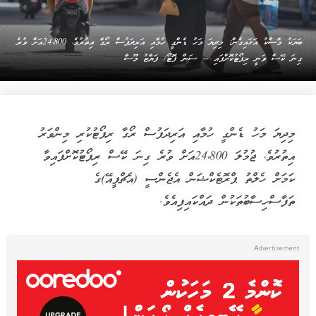
ބަޔަކު މާސްކު އަޅައިގެން: މިދިޔަ މަހު ޑެންގީ ހުމާއި އަރިދަފުސް ރޯގާ އިތުރުވެ، 24،800އަށް ވުރެ
ގިނަ ކޭސް ވަނީ ރިޕޯޓުކޮށްފައި -- ސަން ފޮޓޯ/ ފަޔާޒު މޫސާ
މިދިޔަ މަހު ޑެންގީ ހުމާއި އަރިދަފުސް ރޯގާ ރިޕޯޓުކުރި މިންވަރު
އިތުރުވެ، ޖުމުލަ 24،800އަށް ވުރެ ގިނަ ކޭސް ރިޕޯޓުކޮށްފައިވާ
ކަމަށް ހެލްތު ޕްރޮޓެކްޝަން އެޖެންސީ (އެޗްޕީއޭ)ގެ
ތަފާސްހިސާބުތަކުން ދައްކައިފިއެވެ.