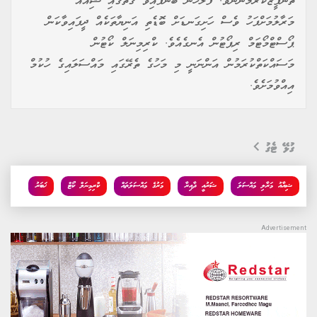
ތަންފީޒުކުރަމުންނެވެ. ފުލުހުން ބުނެފައިވާ ގޮތުގައި ޝިއާއު
މަރާލުމަށްފަހު ވެސް ހަށިގަނޑަށް ބޮޑެތި އަނިޔާތަކެއް ދީފައިވާކަން
ޕޯސްޓްމޯޓަމް ރިޕޯޓުން އެނގެއެވެ. ކްރިމިނަލް ކޯޓުން
މަސައްކަތްކުރަމުން އަންނަނީ މި މަހުގެ ތެރޭގައި މައްސަލައިގެ ހުކުމް
އިއްވުމަށެވެ.
ގުޅޭ ޓެގު
ޝިއާއު މަރާލި މައްސަލަ
ޝަރުއީ ދާއިރާ
މަރުގެ މައްސަލަތައް
ކްރިމިނަލް ކޯޓް
ޚަބަރު