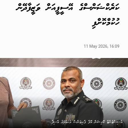
ކަރެކްޝަންސްގެ އޭސީޕީއަށް ވަޒީފާދޭން
ހުކުމްކޮށްފި
11 May 2026, 16:09
އެސިސްޓެންޓް ކޮމިޝަނާ އޮފް ޕްރިޒަންސް މުހައްމަދު އާސިފް