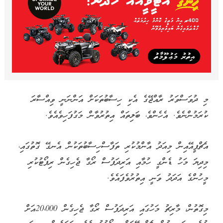
މި ދުވަސްވަރު ރާއްޖޭގެ އެކި ހިސާބުތަކަށް އަންނަނީ ވިއްސާރަ
ކުރަމުންނެވެ. އެހެންވެ، ބަލިތައް އިތުރުވާން މަގުފަހިވެއެވެ.
އެޗްޕީއޭއިން މިއަދު އާންމުކުރި ތަފާސްހިސާބުތަކުން އެނގޭ ގޮތުގައި،
މިދިޔަ މަހު ޑެންގީ ހުމާއި އަރިދަފުސް ރޯގާ ޖެހިގެން ރިޕޯޓުކުރި
މީހުންގެ އަދަދު ވަނީ އިތުރުވެފައެވެ.
މިގޮތުން، މާރިޗު މަހުގައި އަރިދަފުސް ރޯގާ ޖެހިގެން 20،000އަށް