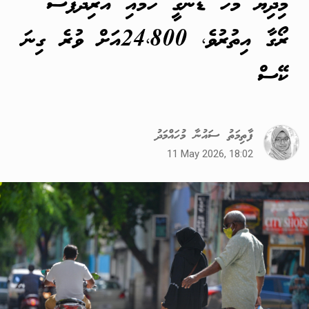
މިދިޔަ މަހު ޑެންގީ ހުމާއި އަރިދަފުސް
ރޯގާ އިތުރުވެ، 24،800އަށް ވުރެ ގިނަ
ކޭސް
ފާތިމަތު ސައުނާ މުހައްމަދު
11 May 2026, 18:02