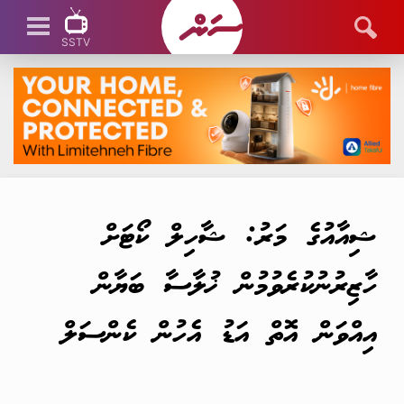
SSTV
SSTV LIVE
ޝިއާއުގެ މަރު: ޝާހިލް ކޯޓަށް
ހާޒިރުނުކުރެވުމުން ޚުލާސާ ބަޔާން
އިއްވަން އޮތް އަޑު އެހުން ކެންސަލް