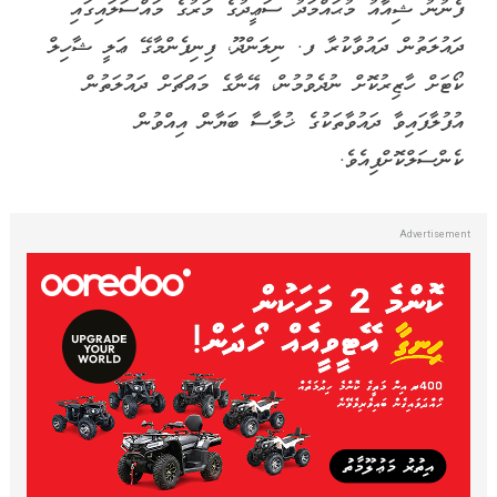
ފެނުނު ޝިއާއު މުޙައްމަދު ސަޢީދުގެ މަރުގެ މައްސަލައިގައި
ދައުލަތުން ދައުވާކުރާ ފ. ނިލަންދޫ، ފިނިފެންމާގޭ ޢަލީ ޝާހިލް
ކޯޓަށް ހާޒިރުކޮށް ނުދެވުމުން، އޭނާގެ މައްޗަށް ދައުލަތުން
އުފުލާފައިވާ ދައުވާތަކުގެ ޚުލާސާ ބަޔާން އިއްވުން
ކެންސަލްކޮށްފިއެވެ.