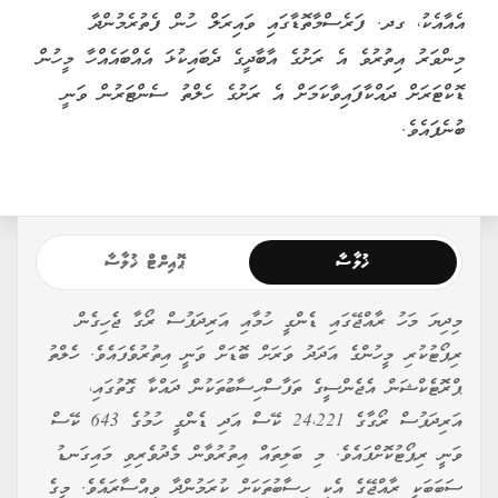
އެއާއެކު، ގދ. ފަރެސްމާތޮޑާގައި ވައިރަލް ހުން ފެތުރެމުންދާ
މިންވަރު އިތުރުވެ އެ ރަށުގެ އާބާދީގެ ދެބައިކުޅަ އެއްބައެއްހާ މީހުން
ޑޮކްޓަރަށް ދައްކާފައިވާކަމަށް އެ ރަށުގެ ހެލްތު ސެންޓަރުން ވަނީ
ބުނެފައެވެ.
ޚުލާސާ
ޕޮއިންޓް ޚުލާސާ
މިދިޔަ މަހު ރާއްޖޭގައި ޑެންގީ ހުމާއި އަރިދަފުސް ރޯގާ ޖެހިގެން
ރިޕޯޓުކުރި މީހުންގެ އަދަދު ވަރަށް ބޮޑަށް ވަނީ އިތުރުވެފައެވެ. ހެލްތު
ޕްރޮޓެކްޝަން އެޖެންސީގެ ތަފާސްހިސާބުތަކުން ދައްކާ ގޮތުގައި،
އަރިދަފުސް ރޯގާގެ 24،221 ކޭސް އަދި ޑެންގީ ހުމުގެ 643 ކޭސް
ވަނީ ރިޕޯޓުކޮށްފައެވެ. މި ބަލިތައް އިތުރުވާން މެދުވެރިވި މައިގަނޑު
ސަބަބަކީ ރާއްޖޭގެ އެކި ހިސާބުތަކަށް ކުރަމުންދާ ވިއްސާރައެވެ. މީގެ