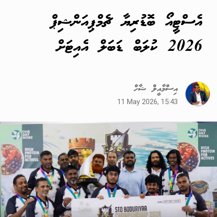
އެސްޓީއޯ ބޮޑުރިޔާ ޗެމްޕިއަންޝިޕް
2026 ކުލަބް ޑަބަލް އެއިޓަށް
އިސްމާއީލް ޝާހް
11 May 2026, 15:43