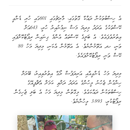
އެ ހިސާބުތަކުން ދައްކާ ގޮތުގައި، މާރިޗުގައި 601ގައި ހުރި ޑެންގީ
ކޭސްތަކުގެ އަދަދު މިދިޔަ މަސް ނިމުނުއިރު ހުރީ، 643އަށް
އިތުރުވެފައެވެ. އެ ބަލީގެ ކޭސްތައް އެންމެ ގިނައިން ރިޕޯޓުކޮށްފައި
ވަނީ، ހދ އަތޮޅުންނެވެ. އެ އަތޮޅުން އެކަނި، މިދިޔަ މަހު 80
ކޭސް ވަނީ ރިޕޯޓުކޮށްފައެވެ.
މިދިޔަ މަހު ޑެންގީއާއި އަރިދަފުސް ރޯގާ އިތުރުވިއިރު، ބޭރަށް
ހިންގުން ޖެހުނު މީހުންގެ އަދަދު ދަށްވި ކަމަށް އެޗްޕީއޭގެ
ހިސާބުތަކުން ދައްކައެވެ. މިގޮތުން، މިދިޔަ މަހު އެ ބަލި ޖެހިގެން
ރިޕޯޓުކުރީ، 3،993 މީހުންނެވެ.