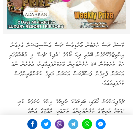
ކާސަލް ޗެސް ކުލަބުން މޯލްޑިވްސް ޗެސް އެސޯސިއޭޝަނާ ގުޅިގެން
އިންތިޒާމްކޮށްގެން ބޭއްވި ދިހަ ބޯޑުގެ 'ރެޕިޑް ޗެސް' މި މުބާރާތުގައި
ހަތް ކުލަބަކުން 84 ކުޅުންތެރީން ވާދަކޮށްފައިވާއިރު، ޢުމުރުން ނުވަ
އަހަރުން ފެށިގެން ފަސްދޮޅަސް އަހަރުން މަތީގެ ކުޅުންތެރީންވެސް
ކުޅެފައިވެއެވެ.
ޗެމްޕިއަންކަން ހޯދައި، ބައިލައްކަ ރުފިޔާގެ އިނާމު ކަށަވަރު ކުރި
'ޑަބަލް އެއިޓް'ގެ ކުޅުންތެރީންގެ ތެރޭގައި، ރާއްޖޭގެ އެންމެ
މޮޅުކުޅުންތެރިޔާ، އަދި އެންމެ ގިނަފަހަރު ޤައުމީ މުބާރާތް ކާމިޔާބު
ކޮށްފައިވާ، މުޙައްމަދު ޝުޢާއުގެ އިތުރުން، މުޙައްމަދު ޙަސަން