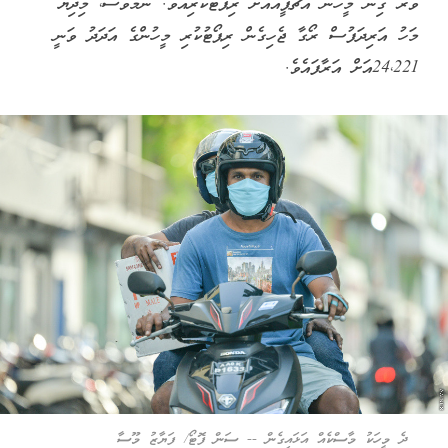
ވުރެ ގިނަ މީހުން އެޗްޕީއޭއަށް ރިޕޯޓުކުރިއެވެ. ނަމަވެސް، މިދިޔަ
މަހު އަރިދަފުސް ރޯގާ ޖެހިގެން ރިޕޯޓުކުރި މީހުންގެ އަދަދު ވަނީ
24،221އަށް އަރާފައެވެ.
ދެ މީހަކު މާސްކެއް އަޅައިގެން -- ސަން ފޮޓޯ/ ފަޔާޒު މޫސާ