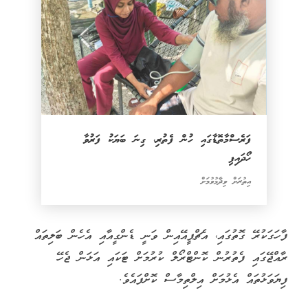
ފަރެސްމާތޮޑާގައި ހުން ފެތުރި، ގިނަ ބަޔަކު ފަރުވާ
ހޯދައިފި
އިތުރަށް ވިދާޅުވުމަށް
ފާހަގަކުރޭ ގޮތުގައި، އެޗްޕީއޭއިން ވަނީ ޑެންގީއާއި އެހެން ބަލިތައް
ރާއްޖޭގައި ފެތުރުން ކޮންޓްރޯލް ކުރުމަށް ޓަކައި އަޅަން ޖެހޭ
ފިޔަވަޅުތައް އެޅުމަށް އިލްތިމާސް ކޮށްފައެވެ.