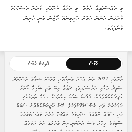
މި މައްސަލައިގެ ހުކުމް، މި މަހުގެ ތެރޭގައި ކުރަން މަސައްކަތް
ކުރަމުން އަންނަ ކަމަށް ކްރިމިނަލް ކޯޓުން ވަނީ ކުރިން
ބުނެފައެވެ.
ޚުލާސާ
ޕޮއިންޓް ޚުލާސާ
މާލޭގައި 2022 ވަނަ އަހަރު އަނިޔާވެރި ގޮތަކަށް ޝިއާއު މުޙައްމަދު
ސަޢީދު މަރާލި މައްސަލައިގައި ދައުވާ ލިބޭ ޢަލީ ޝާހިލް ކޯޓަށް
ހާޒިރުނުކުރެވުމުން، ޚުލާސާ ބަޔާން އިއްވުމަށް އިއްޔެ ތާވަލުކުރި
އަޑުއެހުން ވަނީ ކެންސަލްކޮށްފައެވެ. އޭނާ ހާޒިރުނުކުރެވުނު ސަބަބު
އަދި ސާފެއް ނުވެއެވެ. ޝާހިލްގެ މައްޗަށް އެހެން މައްސަލަތަކެއް
ސާބިތުވެ މިހާރު ވެސް އަންނަނީ ތިން އަހަރުގެ ޖަލު ހުކުމެއް