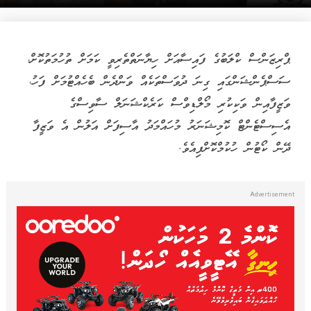
ޕްރިޒަންސް ކްލަބުގެ ފައިސާއަށް ހިޔާނަތްތެރިވީ ކަމަށް ތުހުމަތުކޮށް،
ސަސްޕެންޝަންގައި ގިނަ ދުވަސްތަކެއް ވަންދެން ބެހެއްޓުމަށް ފަހު،
ވަޒީފާއިން ވަކިކުރި މޯލްޑިވްސް ކަރެކްޝަނަލް ސާވިސްގެ
އެސިސްޓެންޓް ކޮމިޝަނަރު މުހައްމަދު އާސިފަށް އަލުން އެ ވަޒީފާ
ދޭން ކޯޓުން ހުކުމްކޮށްފިއެވެ.