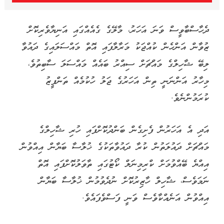
ދެހާސްބާވީސް ވަނަ އަހަރު، މާލޭގެ ގެއެއްގައި އަނިޔާވެރިކޮށް
ޒުވާން އަންހެން ކުއްޖަކު މަރާލާފައި އޮތް މައްސަލައިގެ ދައުވާ
ލިބޭ ޝާހިލްގެ މައްޗަށް ސިއްރު ބައެއް މައްސަލަ ސާބިތުވެ،
މިހާރު އަންނަނީ ތިން އަހަރުގެ ޖަލު ހުކުމެއް ތަންފީޒު
ކުރަމުންނެވެ.
އަދި އެ އަހަރުން ފެށިގެން ބަންދުކޮށްފައި ހުރި ޝާހިލްގެ
މައްޗަށް ދައުލަތުން ކުރާ ދައުވާތަކުގެ ޚުލާސާ ބަޔާން އިއްވުން
އިއްޔެ ބޭއްވުމަށް ކްރިމިނަލް ކޯޓުގައި ތާވަލުކޮށްފައި އޮތް
ނަމަވެސް، ޝާހިލް ހާޒިރުކޮށް ނުދެވުމުން ޚުލާސާ ބަޔާން
އިއްވުން އަނެއްކާވެސް ވަނީ ފަސްވެފައެވެ.