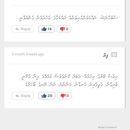
ސުބުޙާނަﷲ. ދައްކަވަންހުރިތަނެއް ދައްކަވާފަ އަހުރެމެން ގެންދަވާނީ.
reply
thumb_up
thumb_down
Reply
14
0
comment
ފިޔާ
3 month 4 week ago
މިވެސް ބޮލުގެ ރިހުމެއް. އަބަދު ކޮންމެވެސް ކަމެއްގަ މީނާ އުޅޭނީ
ބެދިގެން. ވަޒީފާއިން ކަނޑާނެ، އަންނާނެ. ދެން ނޭނގެ ބޯހަލާކު
reply
thumb_up
thumb_down
Reply
20
0