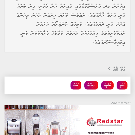
އިތުރުން ގދ ފަރެސްމާތޮޑާގައި ވައިރަލް ހުން ފެތުރި، ގިނަ ބަޔަކު
ވަނީ ފަރުވާ ހޯދާފައެވެ. ނަމަވެސް ބޭރަށް ހިންގުން ޖެހުނު މީހުންގެ
އަދަދު ވަނީ ދަށްވެފައެވެ. ބަލިތައް ކޮންޓްރޯލް ކުރުމަށް
ރައްކާތެރިކަމުގެ ފިޔަވަޅުތައް އެޅުމަށް ކަމާބެހޭ ފަރާތްތަކުން ވަނީ
އިލްތިމާސްކޮށްފައެވެ.
ގުޅޭ ޓެގު
ޑެންގީ
އެޗްޕީއޭ
ސިއްހަތު
ޚަބަރު