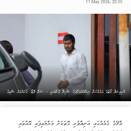
11 May 2026, 20:35
ކްރިމިނަލް ކޯޓުގެ އަޑުއެހުން ނިންމާލުމަށްފަހު ޝާހިލް ގެންދަނީ -- ސަން ފޮޓޯ/ މުހައްމަދު ޝާތިއު
މާލޭގެ ގެއެއްގައި އަނިޔާވެރި ގޮތަކަށް މަރާލައިފައި އޮއްވައި