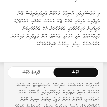
މި މައްސަލައިގައި އާސިފްގެ ފަރާތުން އެދިފައިވަނީވެސް އޭނާ
ވަޒީފާއިން ވަކިކުރީ ބަލަން ޖެހޭ ކަންކަން ނުބަލައި، މުވައްޒަފަކު
ވަޒީފާއިން ވަކިކުރުމުގައި އަމަލުކުރަން ޖެހޭ އަދުލުވެރިކަން
ގާއިމްކުރުމެއް ނެތި ކަމަށާއި އެހެންވެ، އޭނާ ވަޒީފާއިން ވަކިކުރަން
ކަރެކްޝަނުން ނިންމި ނިންމުން ބާތިލްކުރުމަށެވެ.
ޚުލާސާ
ޕޮއިންޓް ޚުލާސާ
މޯލްޑިވްސް ކަރެކްޝަނަލް ސާވިސްގެ އެސިސްޓެންޓް ކޮމިޝަނަރު
މުހައްމަދު އާސިފް ވަޒީފާއިން ވަކިކޮށްފައިވަނީ ގޯސްކޮށް ކަމަށް
ކަނޑައަޅައި، އޭނާއަށް އަލުން ވަޒީފާ ދިނުމަށް ސިވިލް ކޯޓުން
ހުކުމްކޮށްފިއެވެ. އާސިފް ވަޒީފާއިން ވަކިކުރީ ޕްރިޒަންސް ކްލަބުގެ