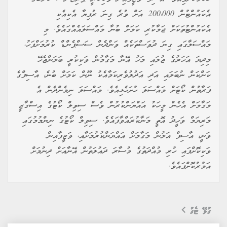
އެކައުންޓުން 200،000 އަށް ވުރެ ގިނަ ރުފިޔާ އެކިއެކި
އެކައުންޓުތަކަށް ޖަމާކުރި ކަމަށް ބުނާ މައްސަލައެއްގައެވެ. މި
މައްސަލާގައި ގިނަ ދުވަސްތަކެއް ވަންދެން ސަސްޕެންޑް ކުރުމަށްފަހު،
މިދިޔަ އަހަރުގެ ޖުލައި މަހު އޭނާ މަގާމުން ވަކިކުރީ ބަލަންޖެހޭ
ކަންކަން ނުބަލައި އަދި އަދުލުވެރިކަމާއެކު ނޫން ކަމަށް ބުނެ، އާސިފްގެ
ފަރާތުން ކޯޓަށް މައްސަލަ ހުށަހެޅިއެވެ. މައްސަލަ ނިމެންދެން އެ
މަގާމަށް އެހެން މީހަކު އައްޔަންކުރުން ވެސް ސިވިލް ކޯޓުގެ އިސްގާޒީ
މަރިޔަމް ވަހީދު އޮތީ މަނާކުރައްވާފައެވެ. ސިވިލް ކޯޓުގެ ނިންމުމުގައި
ވަނީ، އާސިފް އަލުން މަގާމަށް އައްޔަންކުރުމަށާއި، ވަޒީފާއިން
ވަކިކޮށްފައި ހުރި މުއްދަތުގެ މުސާރަ ދައުލަތުން އޭނާއަށް ދިނުމަށް
އަމުރުކޮށްފައެވެ.
ގުޅޭ ޓެގު