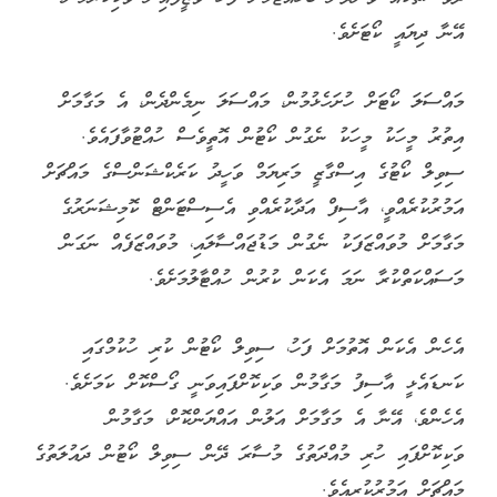
އޭނާ ދިޔައީ ކޯޓަށެވެ.
މައްސަލަ ކޯޓަށް ހުށަހެޅުމުން، މައްސަލަ ނިމެންދެން، އެ މަގާމަށް
އިތުރު މީހަކު މީހަކު ނެގުން ކޯޓުން އޮތީވެސް ހުއްޓުވާފައެވެ.
ސިވިލް ކޯޓުގެ އިސްގާޒީ މަރިޔަމް ވަހީދު ކަރެކްޝަންސްގެ މައްޗަށް
އަމުރުކުރެއްވީ، އާސިފް އަދާކުރެއްވި އެސިސްޓަންޓް ކޮމިޝަނަރުގެ
މަގާމަށް މުވައްޒަފަކު ނެގުން މަޑުޖައްސާލައި، މުވައްޒަފެއް ނަގަން
މަސައްކަތްކުރާ ނަމަ އެކަން ކުރުން ހުއްޓާލުމަށެވެ.
އެހެން އެކަން އޮތުމަށް ފަހު، ސިވިލް ކޯޓުން ކުރި ހުކުމްގައި
ކަނޑައެޅީ އާސިފު މަގާމުން ވަކިކޮށްފައިވަނީ ގޯސްކޮށް ކަމަށެވެ.
އެހެންވެ، އޭނާ އެ މަގާމަށް އަލުން އައްޔަންކޮށް، މަގާމުން
ވަކިކޮށްފައި ހުރި މުއްދަތުގެ މުސާރަ ދޭން ސިވިލް ކޯޓުން ދައުލަތުގެ
މައްޗަށް އަމުރުކުރިއެވެ.