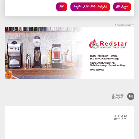
ސިވިލް ކޯޓު
މޯލްޑިވްސް ކަރެކްޝަނަލް ސާވިސް
ޚަބަރު
comment
ކޮމެންޓް