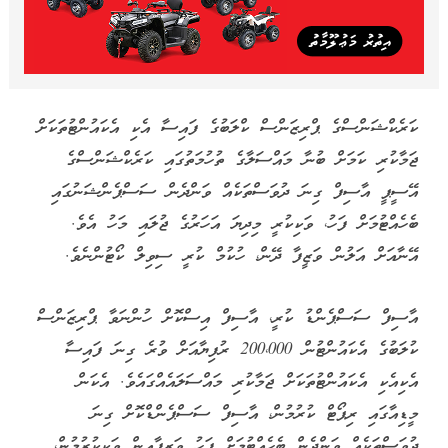
ކަރެކްޝަންސްގެ ޕްރިޒަންސް ކްލަބުގެ ފައިސާ އެކި އެކައުންޓުތަކަށް
ޖަމާކުރި ކަމަށް ބުނާ މައްސަލާގެ ތުހުމަތުގައި ކަރެކްޝަންސްގެ
އޭސީޕީ އާސިފް ގިނަ ދުވަސްތަކެއް ވަންދެން ސަސްޕެންޝަނުގައި
ބެހެއްޓުމަށް ފަހު، ވަކިކުރީ މިދިޔަ އަހަރުގެ ޖުލައި މަހު އެވެ.
އޭނާއަށް އަލުން ވަޒީފާ ދޭން، ހުކުމް ކުރީ ސިވިލް ކޯޓުންނެވެ.
އާސިފް ސަސްޕެންޑު ކުރީ، އާސިފް އިސްކޮށް ހުންނަވާ ޕްރިޒަންސް
ކުލަބުގެ އެކައުންޓުން 200،000 ރުފިޔާއަށް ވުރެ ގިނަ ފައިސާ
އެކިއެކި އެކައުންޓުތަކަށް ޖަމާކުރި މައްސަލައެއްގައެވެ. އެކަން
މީޑިއާގައި ރިޕޯޓް ކުރުމުން، އާސިފް ސަސްޕެންޑްކޮށް ގިނަ
ދުވަސްތަކެއް ވަންދެން ބެހެއްޓުމަށް ފަހު ވަޒީފާއިން ވަކިކުރުމުން،