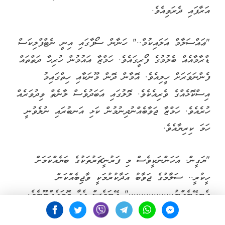
އަރާފައި ދެރަވިއެވެ.
"ޢައްސަލާމް އަލައިކުމް.." ހަނާން ސޯފާގައި އިނީ ނެޓްފްލިކަސް
ޑްރާމާއެއް ބެލުމުގެ ފޯރީގައެވެ. ހަމްޒާ އައުމުން ހުރިހާ ދަތްތައް
ފެންނަވަރަށް ހީލިއެވެ. އޮމާން ދޮން މޫނަކާއި ހިތްގައިމު
އިސްކޮޅެއްގެ ވެރިއެކެވެ. ލޮލުގައި އަބަދުވެސް ލާނެތް ވިދުވަރެއް
ހުރެއެވެ. ހަމްޒާ ޖަވާބެއްނުދިނުމުން ކަޅި އަނބުރައި ނުލެވުނީ
ހަމަ ކިރިޔާއެވެ.
"ޔަގީން. އަހަންނަކީވެސް މި ފަރުނީޗަރުތަކުގެ ބަޔެއްކަމަށް
ހީކުރީ.. ސަލާމުގެ ޖަވާބު އަދާކުރުމަކީ ވާޖިބެއްކަން
އެނގޭނެއްނު.................." އޭނަވެސް އެހާ މޮޔައެއްނޫނެވެ.
"ބޮޑީ ލެންގުއޭޖް" ގެ މާހިރަކަށް ނުވިޔަސް އޭނައަށްވެސް