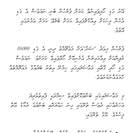
އޭރު ގަޑި ހޯދިފައިނުވާ ކަމަށް ފުލުހުން ބުނި ނަމަވެސް އެ ގަޑި
އެހެން މީހަކަށް ވިއްކާލާފައިވާ ކަމަށް ބެލެވޭ ކަމަށް އަމުރުގައި
އޮތެވެ.
ފުލުހުން މިއަދު "ސަން"އަށް މައުލޫމާތު ދިނީ، އެ ގަޑި 10،000
ރުފިޔާއަށް ވިއްކައިލަން އުޅެނިކޮށް ހޯދާފައިވާ ކަމަށެވެ. ނަމަވެސް
ގަޑި ހޯދި ގޮތާއި މައްސަލައިގައި ހިމެނޭ އިތުރު ބަޔެއްގެ މައުލޫމާތެއް
ހާމައެއްނުކުރެއެވެ.
މި މައްސަލައިގައި ބަންދުކޮށްފައިވާ ސިމާދަކީ ފާއިތުވެދިޔަ
އަހަރެއްހައި ދުވަސް ތެރޭގައި ގިނަ ހައްޔަރާއި ބަންދުގެ ރެކޯޑު އޮތް
މީހެކެވެ. އޭގެ ތެރޭގައި: