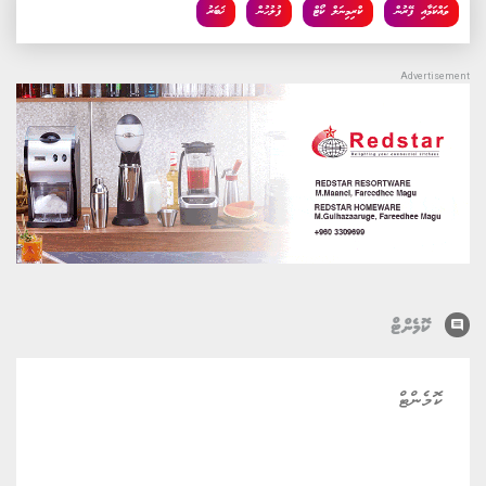
ވައްކަމާއި ފޭރުން
ކްރިމިނަލް ކޯޓް
ފުލުހުން
ޚަބަރު
comment
ކޮމެންޓް