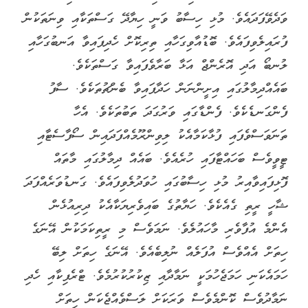
ވަދެވޭފަދައެވެ. މުޅި ހިސާބު ވަނީ ހިޔާދޭ ގަސްތަކާއި ވިނަތަކުން
ފުރައިލެވިފައެވެ. ބޮޑުއާވިގަހާއި ތިރިކޮށް ހެދިފައިވާ އަނބުގަހާއި
ލުނބޯ އަދި އޮރެންޖް އަޅާ ބަރާވެފައިވާ ގަސްތަކެވެ.
ބައެއްދިމާލުގައި އިށީންނަން ހަދާފައިވާ ބެންޗުތަކެވެ. ސާފު
ފެންގަނޑެކެވެ. ފެންޑާގައި ވަރުގަދަ ތަބުތަކެވެ. އެހާ
ތަނަވަސްވެފައި ފުޅާކަމާއެކު ލިވިންރޫމެއްފަދައިން ސޯފާސެޓާއި
ޓީވީވެސް ބަހައްޓާފައި ހުރެއެވެ. ބައެއް ދިމާލުގައި މާތައް
ފޮޅިފައިވާއިރު މުޅި ހިސާބުގައި ހުވަދުލެވިފައެވެ. ގަނޑުވަރެއްފަދަ
ޝާހީ ރީތި ގެއެކެވެ. ހަޔާތުގެ ބައިވެރިޔަކާއެކު ދިރިއުޅެން
އެންމެ އުފާވެރި މާހައުލެވެ. ނަމަވެސް މި ރީތިކަމަކުން އޭނަގެ
ހިތަށް އެއްވެސް އުފަލެއް ނުލިބެއެވެ. އޭނަގެ ހިތަށް ލިބޭ
ހަމައެކަނި ހަމަޖެހުމަކީ ނަމާދާއި ޒިކުރުކުރުމެވެ. ޓްރެފިކާއި ހެދި
ނަމާދުވެސް ކޮންމެވެސް ވަރަކަށް ލަސްވެއްޖެކަން ހިތަށް