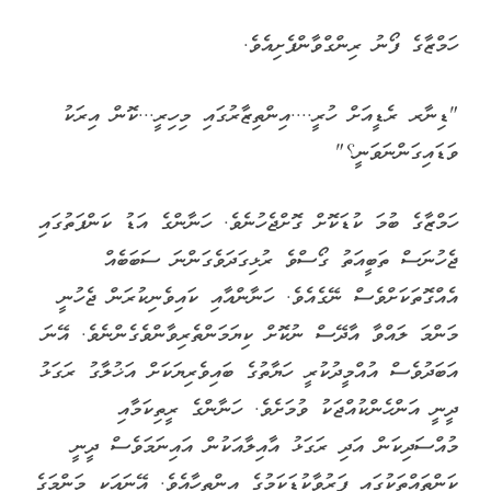
ހަމްޒާގެ ފޯނު ރިންގްވާންފެށިއެވެ.
"ޑިނާރ ރެޑީއަށް ހުރީ....އިންތިޒާރުގައި މިހިރީ...ކޮން އިރަކު
ވަޑައިގަންނަވަނީ؟"
ހަމްޒާގެ ބުމަ ކުޑަކޮށް ގޮށްޖެހުނެވެ. ހަނާންގެ އަޑު ކަންފަތުގައި
ޖެހުނަސް ތަބީއަތު ގޯސްވެ ރުޅިގަދަވެގަންނަ ސަބަބެއް
އެއްގޮތަކަށްވެސް ނޭގެއެވެ. ހަނާންއާއި ކައިވެނިކުރަން ޖެހުނީ
މަންމަ ލައްވާ އާދޭސް ނުކޮށް ކިޔަމަންތެރިވާންވެގެންނެވެ. އޭނަ
އަބަދުވެސް އުއްމީދުކުރީ ހަޔާތުގެ ބައިވެރިޔަކަށް އަޚުލާގު ރަގަޅު
ދީނީ އަންހެންކުއްޖަކު ވުމަށެވެ. ހަނާންގެ ރީތިކަމާއި
މުއްސަދިކަން އަދި ރަގަޅު އާއިލާއަކުން އައިނަމަވެސް ދީނީ
ކަންތައްތަކުގައި ފަރުވާކުޑަކަމުގެ އިންތިހާއެވެ. އޭނައަކީ މަންމަގެ