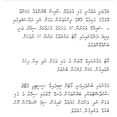
ލަގްޒަރީ އަތުކުރީ ގަޑި އުފައްދާ ސްވިސް ބްރޭންޑެއް ކަމަށްވާ
އޮމެގާގެ ގަޑިއެއް މާލޭގެ ފިހާރައަކުން ވަގަށް ނެގި މައްސަލައިގައި
ގ. ސައިމާގޭ އުމުރުން 47 އަހަރުގެ މުހައްމަދު ސިމާދު ވަނީ
މިދިޔަ އަންގާރައިގައި ކޯޓު އަމުރެއްގެ ދަށުން 15 ދުވަހަށް
ބަންދުކޮށްފައެވެ.
ކޯޓު އަމުރުގައިވާ ގޮތުން އެ ގަޑި ވަގަށް ނެގީ ތިން މީހަކު
ރާވައިގެން ކަމަށް ފުލުހުން ބުނެއެވެ.
އަމުރުގައި ބުނެފައިވަނީ، ކޯޓަށް ލިބިފައިވާ ސީސީޓީވީ ފުޓޭޖު
ސްނެޕްޝޮޓްތަކާއި ބަޔާންތަކުން އެނގޭ ގޮތުގައި ސިމާދު އެ ގަޑި
ވަގަށް ނެގީ، އަންހެން ހެދުމެއް ލައިގެން، ސިފަ ނޭނގޭހެން މޫނު
ބުރުގާ އަޅައިގެން ހުރެއެވެ.