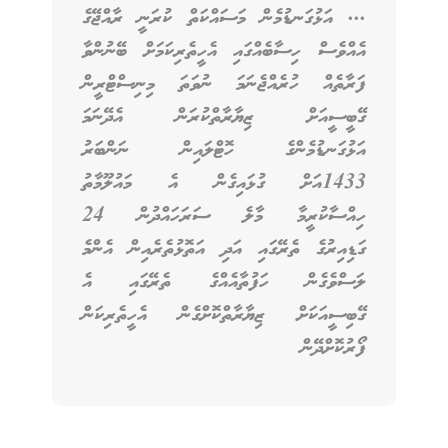
... އަޅުގަނޑުމެން މަސައްކަތް ކުރަނީ ރާއްޖޭގެ
އެއްވެސް ހިސާބެއްގައި އެހީތެރިކަމަށް ބޭނުންވާ
ފަރާތެއް ހުރެއްޖެނަމަ ނުވަތަ މިނިސްޓްރީން
ގޭބީސީއަށް ޒިޔާރާތްކުރަން އެދޭނަމަ
އަޅުގަނޑުމެންގެ ހޮޓްލައިން ނަންބަރު
1433އަށް ގުޅައިގެން އެ މައުލޫމާތު
ހިއްސާކުރީމާ މާލެ ސަރަހައްދުން 24
ގަޑިއިރުގެ ތެރޭގައި އަދި އަތޮޅުތެރެއިން އެންމެ
ލަސްވެގެން ހަފުތާއެއްގެ ތެރޭގައި އެ
ގޭބިސީއަކަށް ޒިޔާރާތްކޮށްގެން އެހީތެރިކަން
ފޯރުކޮށްދޭން