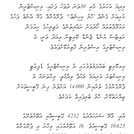
މިދިޔަ އަހަރުގެ މެއި 30ވަނަ ދުވަހު ފަށައި، މިނިސްޓްރީން
ކުރިއަށް ގެންދާ 'ހާލު ކިހިނެތް؟' ޕްރޮގްރާމާ ގުޅޭ އެންމެ ފަހުގެ
މައުލޫމާތުތައް ހޯދުމަށް ރައްޔިތުންގެ މަޖިލީހުގެ ހިއުމަން
ރައިޓްސް އެންޑް ޖެންޑާ ކޮމިޓީން މިއަދު ވަނީ، އެ
މިނިސްޓްރީގެ އިސްވެރިން ހާޒިރުކޮށްފައެވެ.
މިމކޮމިޓީ ބައްދަލުވުމުގައި އެ މިނިސްޓްރީގެ ޑެޕިއުޓީ
މިނިސްޓަރު މަރިޔަމް ލަހުފާ ވިދާޅުވީ، މިހާތަނަށް އެ
ޕްރޮގްރާމުގެ ތެރެއިން 14،000 އަށްވުރެ ގިނަ ގޭބީސީތަކަށް
ޒިޔާރަތްކޮށް، ހާލު ބެލިފައިވާ ކަމަށެވެ.
އެއީ، މާލޭ ސަރަހައްދުގެ 4232 ގޭބީސީއާއި އަތޮޅުތެރޭގެ
10،623 ގޭބީސީއެވެ. 16 އަތޮޅެއްގައި މިހާރު މި ޕްރޮގްރާމް