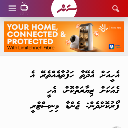
SSTV
SSTV LIVE
އެހީއަށް އެދޭތާ ހަފުތާއެއްތެރޭ އެ
ގެއަކަށް ޒިޔާރަތްކޮށް، އެހީ
ފޯރުކޮށްދެން: ޖެންޑާ މިނިސްޓްރީ