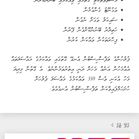
މަސްތުވާތަކެތި ގަތުމާއި ވިއްކުމާއި ބޭނުންކުރުން
ވަގުނޫޓު ގެންގުޅުން
ސައިކަލު ވަގަށް ނެގުން
ހަތިޔާރު ބޭނުންކޮށްގެން ފޭރުން
ފިހާރަތަކުން ވައްކަން ކުރުން
ފުލުހުންގެ ތަފާސްހިސާބުން އެނގޭ ގޮތުގައި ވައްކަމުގެ މައްސަލަތައް
އެއްމަހުން އަނެއް މަހަށް ދަނީ އިތުރުވަމުންނެވެ. އެ ގޮތުން މިދިޔަ
މަހު އެކަނި ވެސް 310 ވައްކަމުގެ މައްސަލަ ފުލުހަށް
ހުށަހަޅާފައިވާކަން ތަފާސްހިސާބުން އެނގެއެވެ.
ގުޅޭ ޓެގު