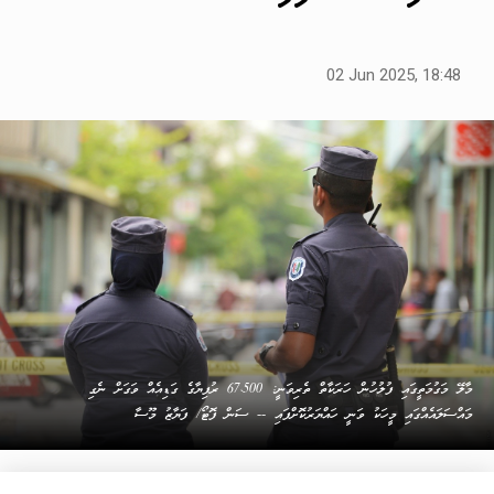
02 Jun 2025, 18:48
މާލޭ މަގުމަތީގައި ފުލުހުން ހަރަކާތް ތެރިވަނީ: 67،500 ރުފިޔާގެ ގަޑިއެއް ވަގަށް ނެގި
މައްސަލައެއްގައި މީހަކު ވަނީ ހައްޔަރުކޮށްފައި -- ސަން ފޮޓޯ/ ފަޔާޒު މޫސާ