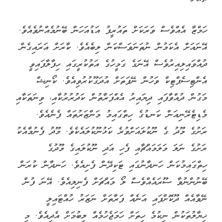
ހަމްޒާ އެއްވެސް ވަރަކަށް ތައުރީފު އަޑުއަހަން ބޭނުމެއްނުވެއެވެ.
އޭނައަށް އެކަމުން ނުތަނަވަސްކަން ލިބެއެވެ. ކާރަށް އަރައިގެން
ދުއްވައިލިއިރުވެސް އޭނަގެ ގަމީހުގެ އަތުކުރީގައި ހިފާލާފައިވީ
އެންޓިސެޕްޓިކް ވަހުން ނޭފަތަށް އުދަގޫކުރުވިއެވެ. ކޯނިޝް
މަގުން ދުއްވާފައި ދިޔައިރު އެއްފަރާތުން ކަދުރުރުކާއި، ވިނަތަކާއި
މެޑިޓެރޭނިއަން ކަނޑުގެ ހިތްގައިމު މަންޒަރުތައް ފެނެއެވެ.
ރަށުގެ މޫދު ގެ ނޫކުލައަށްވުރެ ކަޅުނޫކުލައެކެވެ. މޫދު ފެނުމާއެކު
ރަށުގެ ނަލަ މަލަމައްޗާއި ފެހި އަދި ނޫކުލައިގެ މޫދުގެ
ހިތްގައިމުކަން ހަނދާނުގައި ޓަކިދޭން ފެށިއެވެ. ހަނދާން ކުރަން
ބޭނުންނުވާ ސޫރައެއްވެސް ލޯ މައްޗަށް ފެނިލިއެވެ. އޭނަ ފުން
ނޭވާއެއް ދޫކޮށްފައި އަނެއް ފަރާތަށް ނަޒަރު ހުއްޓައިލީ
ޚިޔާލުތަކުން ނިކުމެ ހިތަށް ހަމަޖެހުމެއް ލިބުމަށް އެދިއެވެ. މި