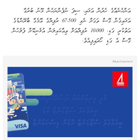
އަންހެނެއްގެ ހެދުން އަޅައި، ސިފަ ނުފެންނަހެން މޫނު ބުރުގާ
އަޅައިގެން ގޮސް ވަގަށް ނެގި 67،500 ރުފިޔާގެ އޮމެގާ ބްރޭންޑުގެ
އަތުކުރީ ގަޑި، 10،000 ރުފިޔާއަށް ވިއްކައިލަން އުޅެނިކޮށް ފުލުހުން
ގޮސް އެ ގަޑި ހޯދައިފިއެވެ.