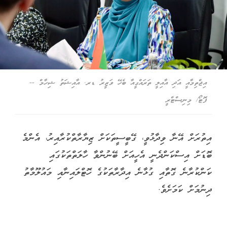
އިޖްތިމާއީ އަދި އާއިލީ ތަރައްގީއާ ބެހޭ ވަޒީރު ޑރ. އާއިޝަތު ޝިހާމް --
ފޮޓޯ/ މިނިސްޓްރީ
އިތުރަށް އޭނާ ވިދާޅުވީ، ގޭބީސީތަކަށް ޒިޔާރާތްކުރާއިރު، އެންމެ
ބޮޑަށް އިސްކަންދެނީ އެހީއަށް ބޭނުންވާ ހާލަތްތަކުގައި
ކަންކުރާނެ ގޮތާއި ގުޅާނެ އިދާރާތަކުގެ ހޮޓްލައިނާއި މައުލޫމާތު
ދިނުމަށް ކަމަށެވެ.