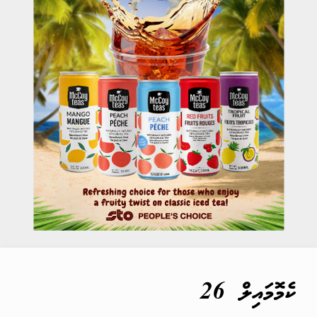
ކެމޮމައިލް 26