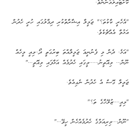
ކޮށްޓައިލުމުންނެވެ.
"އެހެރީ ކާކުތަ؟" ޖަމީލާ އިޝާރާތްކުރި ދިމާލުގައި ހުރީ ހެދުން
އަޅުވާ އެއްޗެކެވެ.
"އަޅެ. ދެން މި ފެނުނީމަ ޖަމީލާއްތަ ބިރުގަތީ ދޯ..މިއީ މީހެއް
ނޫން... މިއޮތީނު......މީގައި ހެދުމެއް އަޅާފައި މިއޮތީ..."
ޖަމީލާ ގޮސް އެ ހެދުން ނެގިއެވެ.
"މިއީ....ޒުލޭޚާގެ ތަ؟"
"ނޫން....މިރިއަމްގެ ހެދުމެއްހެން ހީވޭ..."