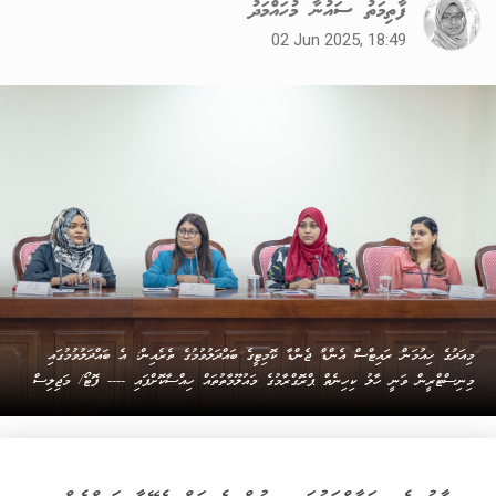
ފާތިމަތު ސައުނާ މުހައްމަދު
02 Jun 2025, 18:49
މިއަދުގެ ހިއުމަން ރައިޓްސް އެންޑް ޖެންޑާ ކޮމިޓީގެ ބައްދަލުވުމުގެ ތެރެއިން: އެ ބައްދަލުވުމުގައި
މިނިސްޓްރީން ވަނީ ހާލު ކިހިނެތް ޕްރޮގްރާމުގެ މައުލޫމާތުތައް ހިއްސާކޮށްފައި ---- ފޮޓޯ/ މަޖިލިސް