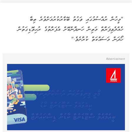
"މީހުން ރުއްސުމުގައި ވަގުތު ބޭކާރުކުރުމަށްވުރެ ތިބާ
ހެއްދެވިފަރާތް މަތިން ހަނދާންކޮށް އެފަރާތުގެ ރުހިވޮޑިގަތުން
ހޯދަން މަސައްކަތް ކުރާށެވެ."