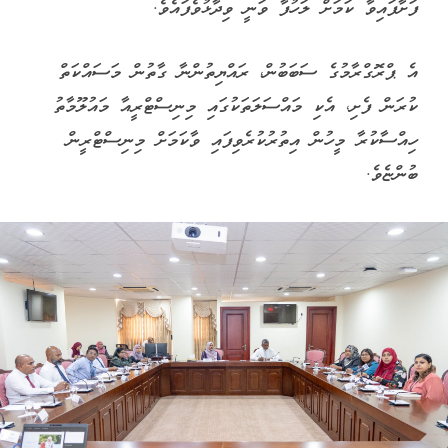
ފަށާފައިވާ ކަމަށް ލަހުފާ ވަނީ ވިދާޅުވެފައެވެ.
އެ ޕްރޮގްރާމުގެ ސަބަބުން، ރައްޔިތުންނާ ގާތުން މަސައްކަތް
ކުރަން ފެށި، އެކި މައްސަލަތަކުގައި މިނިސްޓްރީއާ މައުލޫމާތު
ހިއްސާކުރާ މީހުން އިތުރުކުރެވިފައި ވާކަމަށް މިނިސްޓްރީން
ބުންޏެވެ.