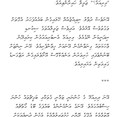
"މިރިއަމް؟" ޖަމީލާ ހައިރާންވިއެވެ.
އޭނަވެސް ދުވާލު ނިދިއްޖެއްޔާ ހޭލައިގެން ބައެއްފަހަރު އެގޮތަށް
ވަގުތުވެސް އޮޅެއެވެ. އަދިވެސް ޖަމީލާއްތަގެ ސިކުނޑި
ނިދަނީކަން ނޭގެއެވެ. މިރިއަމް އެނބުރިއައުމުން ކިޔައިދޭނެ
ވާހަކަތައް ގިނަވާނެހެން އޭނައަށް ހީވާންފެށިއެވެ. އޭނަ ނިންޖަށް
ބޭނުންވެފައި ހުރިވަރުން އަނެއްކާގޮސް އޮށޯވެލައިގެން ރަޖާގަނޑު
ގައިމަތިން އަޅައިލިއެވެ.
***
އޭނަ ދިރިއުޅޭ ގެ ހުންނަނީ ޒަމާނީ ގެތަކާއި ބަގީޗާތައް ހުންނަ
ހިސާބެއްގައެވެ. އޭނަގެ އަންހެނުންގެ ބައްޕަގެ ބޮޑު ގޯތްޗެއް
އޮތުމާއެކު އެގޭގެ ދޮރާށި ހުޅުވައިލުމާއެކު އެހެން ދުނިޔެއަކަށް