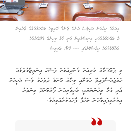
މިއަދުގެ ހިއުމަން ރައިޓްސް އެންޑް ޖެންޑާ ކޮމިޓީގެ ބައްދަލުވުމުގެ ތެރެއިން:
އެ ބައްދަލުވުމުގައި މިނިސްޓްރީން ވަނީ ހާލު ކިހިނެތް ޕްރޮގްރާމުގެ
މައުލޫމާތުތައް ހިއްސާކޮށްފައި ---- ފޮޓޯ/ މަޖިލިސް
މި ޕްރޮގްރާމް ކުރިއަށް ގެންދިއުމަށް ފަސޭހަ އިންތިޒާމުތަކެއް
ހަމަޖައްސާފައިވާ ކަމަށާއި މިހާރު ކޮންމެ ދުވަހަކު ވެސް އެހީއަށް
އެދި ގުޅާ މީހުންނަށްދީ، އެހީތެރިކަން ފޯރުކޮށްދޭ މިންވަރު
އިތުރުވިފައިވާކަން ލަހުފާ ފާހަގަކުރެއްވިއެވެ.