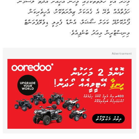
މިހާރު އެކި ހަލާތްތަކުގައި މީހުން އެހީއަށް އެދޭތާ ލަސްގެން
ހަފުތާއެއް ތެރޭ އެ ގެއަކަށް ޒިޔާރަތްކޮށް، އެހީތެރިކަން
ފޯރުކޮށްދޭ ކަމަށް ސޯޝަލް، އެންޑް ފެމިލީ ޑިވެލޮޕްމަންޓް
މިނިސްޓްރީން މިއަދު ބުނެފިއެވެ.