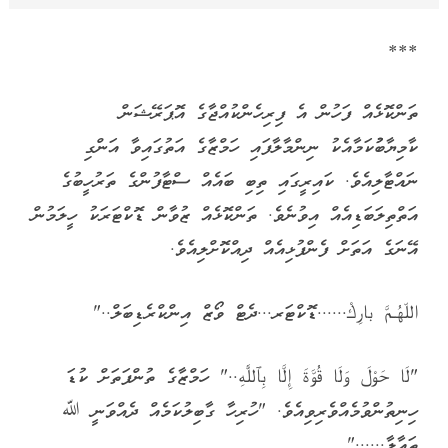
***
ތަންކޮޅެއް ފަހުން އެ ފިރިހެންކުއްޖާގެ އޮޕަރޭޝަން
ކާމިޔާބުުކަމާއެކު ނިންމާލާފައި ހަމްޒާގެ އަތުގައިވާ އަންގި
ނައްޓާލިއެވެ. ކައިރީގައި ތިބި ބައެއް ސްޓާފުންގެ ތަރުހީބުގެ
އަތްތިލަބަޑިއެއް އިވުނެވެ. ތަންކޮޅެއް ޒުވާން ޑޮކްޓަރަކު ހީލަމުން
އޭނަގެ އަތަށް ފެންފުޅިއެއް ދިއްކޮށްލިއެވެ.
اللّهُـمَّ بارِكْ......ޑޮކްޓަރ...ދެޓް ވޯޒް އިންކްރެޑިބަލް.."
"
لَا حَوْلَ وَلَا قُوَّةَ إِلَّا بِٱللَّٰهِ
.." ހަމްޒާގެ ތުންފަތަށް ކުޑަ
ހިނިތުންވުމެއްވެރިވިއެވެ. "ހުރިހާ ގާބިލުކަމެއް ދެއްވަނީ ﷲ
ތައާލާ......"