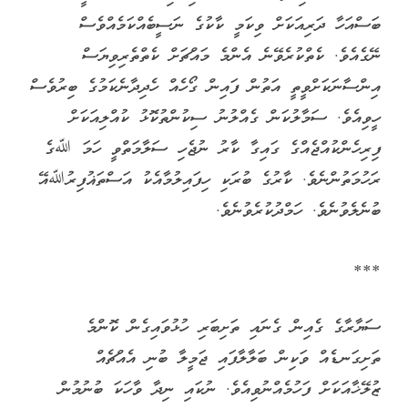
ބަސްއަހާ ދަރިއަކަށް ވިކަމީ ކާކުގެ ނަސީބެއްކަމެއްވެސް
ނޭގެއެވެ. ކެތްކުރެވޭނެ އެންމެ މައްޗަށް ކެތްތެރިވިޔަސް
އިންސާނަކަށްވީތީ އަތުން ފައިން ގޯހެއް ހެދިދާނެކަމުގެ ބިރުވެސް
ހީވިއެވެ. ސަމާލުކަން ގެއްލުނު ސިކުންތުކޮޅު ކުއްލިއަކަށް
ފިރިހެންކުއްޖެއްގެ ގައިގާ ކާރު ނުޖެހި ސަލާމަތްވީ ހަމަ ﷲގެ
ރަހުމަތުންނެވެ. ކާރުގެ ބުރަކި ހިފައިލުމާއެކު އަސްތަޣުފިރުﷲއޭ
ބުނެލެވުނެވެ. ހަމްދުކުރެވުނެވެ.
***
ސަޔާރާގެ ގެއިން ގެނައި ތަށިބަރި ހުޅުވައިގެން ކޮންމެ
ތަށިގަނޑެއް ވަކިން ބަލާލާފައި ޖަމީލާ ބުނި އެއްޗެއް
ޒުލޭޚާއަކަށް ފަހުމެއްނުވިއެވެ. ނުކައި ނިދާ ވާހަކަ ބުނުމުން