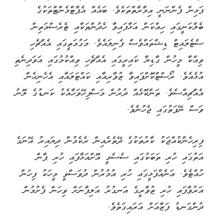
ފަޅިން ފެންނަނީ އިމާރާތްތަކެވެ. ބައެއް އެޕާޓްމެންޓްތަކުގެ
ބެލްކަނީގައި ހިއްކަން އަޅާފައިވާ ހެދުންތަކާއި ޓެރެސްމަތިން
ސެޓެލައިޓް ޑިޝްތައްވެސް ފެނިލައެވެ. މަގުމަތީގައި އެއްޗެހި
ވިއްކާ މީހުން ގާޑިޔާ ކައިރީގައި އެއްޗެހި ވިއްކުމުގައި އަވަދިނެތި
އުޅެއެވެ. ރޯސްޓްކޮށްފައިވާ ޒުވާރިއާއި ކައްޓަލައާއި އެހެނިހެން
އެއްޗިއްސެވެ. ތަންކޮޅެއް ދުރުން މަސްފިހޭވަހާއެކު ކަނޑުގެ ލޮނު
ވަސް ނޭފަތުގައި ޖެހުނެވެ.
ފިރިހެންކުއްޖަކު ކާރުތަކުގެ ދޭތެރެއިން ރެކެމުން ދިޔައިރު އޭނަގެ
އަތުގައި ހުރި ތަބަކުގައި ސެސެމީ އޮށްއަޅާފައި ހުރި ޕާން
ހުއްޓެވެ. އަނެއްފަޅީގައި ހުރި އުމުރުން ދުވަސްވީ މީހަކު ފިހަން
އަރުވާފައި ހުރި ޒުވާރީގެ އަނގުރު އަލިފާނަށް ވިހަން ފެށުމުން
ދުންގަނޑު ފަޒާއަށް އަރައިގަތެވެ.