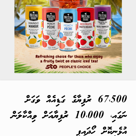
67،500 ރުފިޔާގެ ގަޑިއެއް ވަގަށް
ނަގައި، 10،000 ރުފިޔާއަށް ވިއްކާލަން
އުޅެނިކޮށް ހޯދައިފި