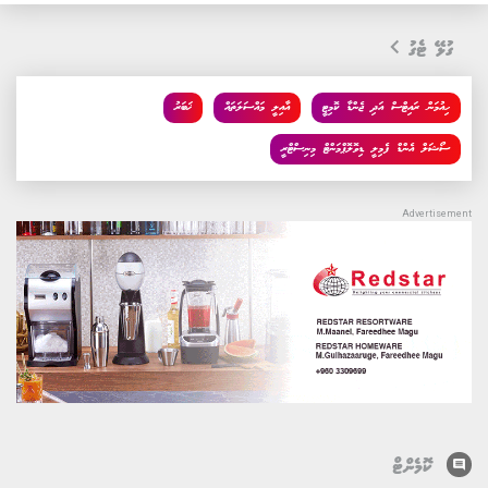
ގުޅޭ ޓެގު
ހިއުމަން ރައިޓްސް އަދި ޖެންޑާ ކޮމިޓީ
އާއިލީ މައްސަލަތައް
ޚަބަރު
ސޯޝަލް އެންޑް ފެމިލީ ޑިވޮލޮޕްމަންޓް މިނިސްޓްރީ
comment
ކޮމެންޓް