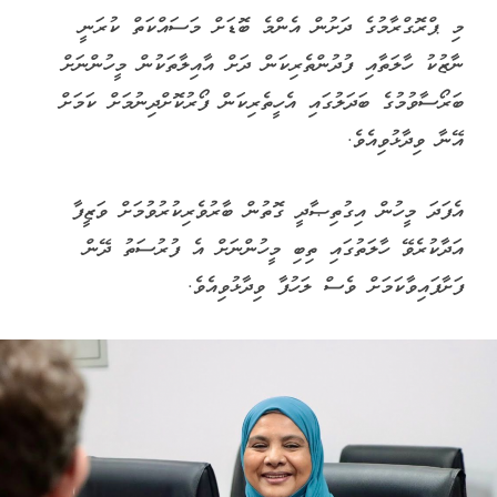
މި ޕްރޮގްރާމުގެ ދަށުން އެންމެ ބޮޑަށް މަސައްކަތް ކުރަނީ
ނާޒުކު ހާލަތާއި ފުދުންތެރިކަން ދަށް އާއިލާތަކުން މީހުންނަށް
ބަރޯސާވުމުގެ ބަދަލުގައި އެހީތެރިކަން ފޯރުކޮށްދިނުމަށް ކަމަށް
އޭނާ ވިދާޅުވިއެވެ.
އެފަދަ މީހުން އިގުތިޞާދީ ގޮތުން ބާރުވެރިކުރުވުމަށް ވަޒީފާ
އަދާކުރެވޭ ހާލަތުގައި ތިބި މީހުންނަށް އެ ފުރުސަތު ދޭން
ފަށާފައިވާކަމަށް ވެސް ލަހުފާ ވިދާޅުވިއެވެ.