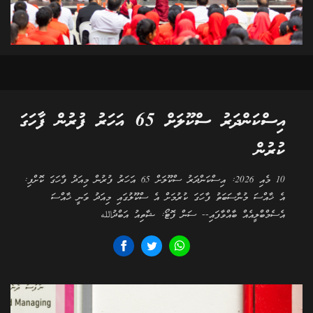
އިސްކަންދަރު ސްކޫލަށް 65 އަހަރު ފުރުން ފާހަގަ
ކުރުން
10 މެއި 2026: އިސްކަންދަރު ސްކޫލަށް 65 އަހަރު ފުރުން މިއަދު ފާހަގަ ކޮށްފި:
އެ ޚާއްސަ މުނާސަބަތު ފާހަގަ ކުރުމަށް އެ ސްކޫލުގައި މިއަދު ވަނީ ޚާއްސަ
އެސެމްބްލީއެއް ބާއްވާފައި-- ސަން ފޮޓޯ: ޝާތިއު އަބްދުالله