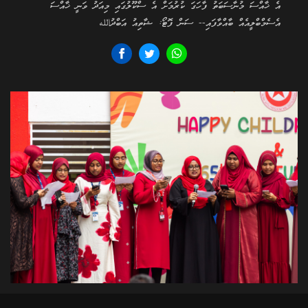
އެ ޚާއްސަ މުނާސަބަތު ފާހަގަ ކުރުމަށް އެ ސްކޫލުގައި މިއަދު ވަނީ ޚާއްސަ
އެސެމްބްލީއެއް ބާއްވާފައި-- ސަން ފޮޓޯ: ޝާތިއު އަބްދުالله