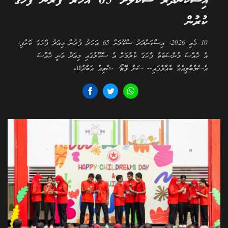
އިސްކަންދަރު ސްކޫލަށް 65 އަހަރު ފުރުން ފާހަގަ
ކުރުން
10 މެއި 2026: އިސްކަންދަރު ސްކޫލަށް 65 އަހަރު ފުރުން މިއަދު ފާހަގަ ކޮށްފި:
އެ ޚާއްސަ މުނާސަބަތު ފާހަގަ ކުރުމަށް އެ ސްކޫލުގައި މިއަދު ވަނީ ޚާއްސަ
އެސެމްބްލީއެއް ބާއްވާފައި-- ސަން ފޮޓޯ: ޝާތިއު އަބްދުالله