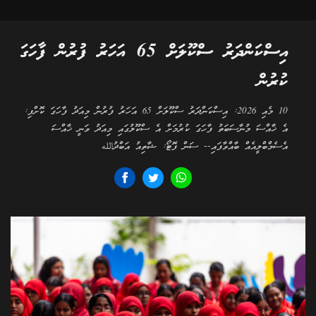
އިސްކަންދަރު ސްކޫލަށް 65 އަހަރު ފުރުން ފާހަގަ
ކުރުން
10 މެއި 2026: އިސްކަންދަރު ސްކޫލަށް 65 އަހަރު ފުރުން މިއަދު ފާހަގަ ކޮށްފި:
އެ ޚާއްސަ މުނާސަބަތު ފާހަގަ ކުރުމަށް އެ ސްކޫލުގައި މިއަދު ވަނީ ޚާއްސަ
އެސެމްބްލީއެއް ބާއްވާފައި-- ސަން ފޮޓޯ: ޝާތިއު އަބްދުالله