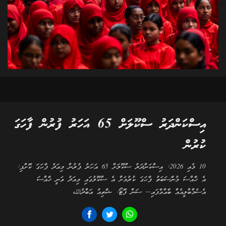
އިސްކަންދަރު ސްކޫލަށް 65 އަހަރު ފުރުން ފާހަގަ
ކުރުން
10 މެއި 2026: އިސްކަންދަރު ސްކޫލަށް 65 އަހަރު ފުރުން މިއަދު ފާހަގަ ކޮށްފި:
އެ ޚާއްސަ މުނާސަބަތު ފާހަގަ ކުރުމަށް އެ ސްކޫލުގައި މިއަދު ވަނީ ޚާއްސަ
އެސެމްބްލީއެއް ބާއްވާފައި-- ސަން ފޮޓޯ: ޝާތިއު އަބްދުالله