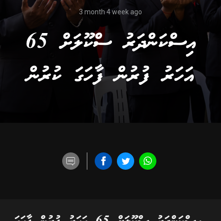
3 month 4 week ago
އިސްކަންދަރު ސްކޫލަށް 65
އަހަރު ފުރުން ފާހަގަ ކުރުން