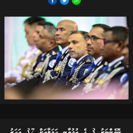
ނޮވެންބަރު 3 ގެ އުދުވާނީ ހަމަލާއަށް 37 އަހަރު