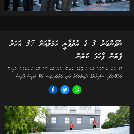
ނޮވެންބަރު 3 ގެ އުދުވާނީ ހަމަލާއަށް 37 އަހަރު
ފުރުން ފާހަގަ ކުރުން
37 ވަނަ ނަސްރުގެ ދުވަސް ފާހަގަ ކުރުން: ނޮވެމްބަރު 3ގެ ޚާއްސަ އައްޑަނަ ރައީސް
މައުމޫނަށާއި، ޝަހީދުންގެ އާއިލާތަކަށް ވަނީ އަރުވައިފައި-- ފޮޓޯ ރައީސް އޮފީސް