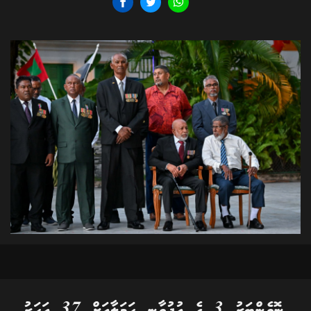
ނޮވެންބަރު 3 ގެ އުދުވާނީ ހަމަލާއަށް 37 އަހަރު