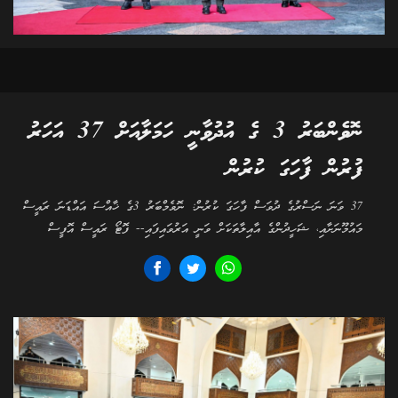
ނޮވެންބަރު 3 ގެ އުދުވާނީ ހަމަލާއަށް 37 އަހަރު
ފުރުން ފާހަގަ ކުރުން
37 ވަނަ ނަސްރުގެ ދުވަސް ފާހަގަ ކުރުން: ނޮވެމްބަރު 3ގެ ޚާއްސަ އައްޑަނަ ރައީސް
މައުމޫނަށާއި، ޝަހީދުންގެ އާއިލާތަކަށް ވަނީ އަރުވައިފައި-- ފޮޓޯ ރައީސް އޮފީސް