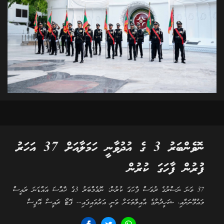
ނޮވެންބަރު 3 ގެ އުދުވާނީ ހަމަލާއަށް 37 އަހަރު
ފުރުން ފާހަގަ ކުރުން
37 ވަނަ ނަސްރުގެ ދުވަސް ފާހަގަ ކުރުން: ނޮވެމްބަރު 3ގެ ޚާއްސަ އައްޑަނަ ރައީސް
މައުމޫނަށާއި، ޝަހީދުންގެ އާއިލާތަކަށް ވަނީ އަރުވައިފައި-- ފޮޓޯ ރައީސް އޮފީސް