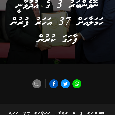
ނޮވެންބަރު 3 ގެ އުދުވާނީ
ހަމަލާއަށް 37 އަހަރު ފުރުން
ފާހަގަ ކުރުން