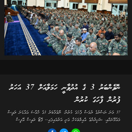
ނޮވެންބަރު 3 ގެ އުދުވާނީ ހަމަލާއަށް 37 އަހަރު
ފުރުން ފާހަގަ ކުރުން
37 ވަނަ ނަސްރުގެ ދުވަސް ފާހަގަ ކުރުން: ނޮވެމްބަރު 3ގެ ޚާއްސަ އައްޑަނަ ރައީސް
މައުމޫނަށާއި، ޝަހީދުންގެ އާއިލާތަކަށް ވަނީ އަރުވައިފައި-- ފޮޓޯ ރައީސް އޮފީސް