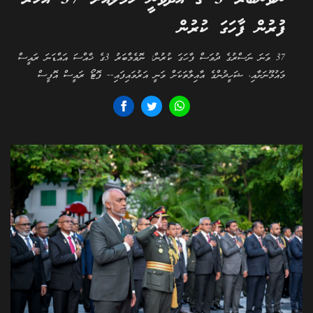
ފުރުން ފާހަގަ ކުރުން
37 ވަނަ ނަސްރުގެ ދުވަސް ފާހަގަ ކުރުން: ނޮވެމްބަރު 3ގެ ޚާއްސަ އައްޑަނަ ރައީސް
މައުމޫނަށާއި، ޝަހީދުންގެ އާއިލާތަކަށް ވަނީ އަރުވައިފައި-- ފޮޓޯ ރައީސް އޮފީސް