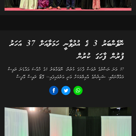
ނޮވެންބަރު 3 ގެ އުދުވާނީ ހަމަލާއަށް 37 އަހަރު
ފުރުން ފާހަގަ ކުރުން
37 ވަނަ ނަސްރުގެ ދުވަސް ފާހަގަ ކުރުން: ނޮވެމްބަރު 3ގެ ޚާއްސަ އައްޑަނަ ރައީސް
މައުމޫނަށާއި، ޝަހީދުންގެ އާއިލާތަކަށް ވަނީ އަރުވައިފައި-- ފޮޓޯ ރައީސް އޮފީސް