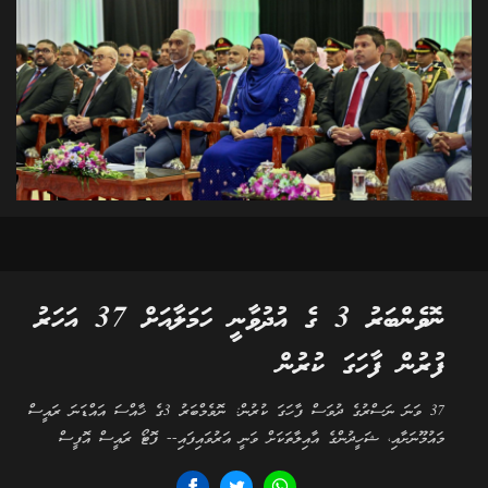
ނޮވެންބަރު 3 ގެ އުދުވާނީ ހަމަލާއަށް 37 އަހަރު
ފުރުން ފާހަގަ ކުރުން
37 ވަނަ ނަސްރުގެ ދުވަސް ފާހަގަ ކުރުން: ނޮވެމްބަރު 3ގެ ޚާއްސަ އައްޑަނަ ރައީސް
މައުމޫނަށާއި، ޝަހީދުންގެ އާއިލާތަކަށް ވަނީ އަރުވައިފައި-- ފޮޓޯ ރައީސް އޮފީސް