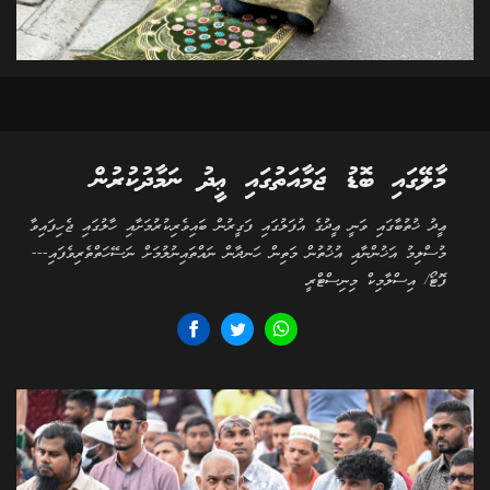
މާލޭގައި ބޮޑު ޖަމާއަތުގައި ޢީދު ނަމާދުކުރުން
ޢީދު ޚުތުބާގައި ވަނީ ޢީދުގެ އުފަލުގައި ފަގީރުން ބައިވެރިކުރުމަށާއި ހާލުގައި ޖެހިފައިވާ
މުސްލިމު އަޚުންނާއި އުޚުތުން މަތިން ހަނދާން ނައްތައިނުލުމަށް ނަސޭހަތްތެރިވެފައި---
ފޮޓޯ/ އިސްލާމިކް މިނިސްޓްރީ