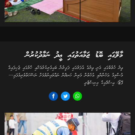
މާލޭގައި ބޮޑު ޖަމާއަތުގައި ޢީދު ނަމާދުކުރުން
ޢީދު ޚުތުބާގައި ވަނީ ޢީދުގެ އުފަލުގައި ފަގީރުން ބައިވެރިކުރުމަށާއި ހާލުގައި ޖެހިފައިވާ
މުސްލިމު އަޚުންނާއި އުޚުތުން މަތިން ހަނދާން ނައްތައިނުލުމަށް ނަސޭހަތްތެރިވެފައި---
ފޮޓޯ/ އިސްލާމިކް މިނިސްޓްރީ