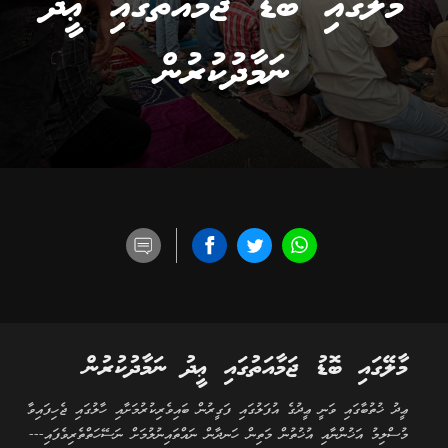
މާލޭގައި ބޮޑު ޖަމާއަތުގައި ޢީދު
ނަމާދުކުރުން
މާލޭގައި ބޮޑު ޖަމާއަތުގައި ޢީދު ނަމާދުކުރުން
ޢީދު ޚުތުބާގައި ވަނީ ޢީދުގެ އުފަލުގައި ފަގީރުން ބައިވެރިކުރުމަށާއި ހާލުގައި ޖެހިފައިވާ
މުސްލިމު އަޚުންނާއި އުޚުތުން މަތިން ހަނދާން ނައްތައިނުލުމަށް ނަސޭހަތްތެރިވެފައި---