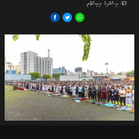
ފޮޓޯ/ އިސްލާމިކް މިނިސްޓްރީ