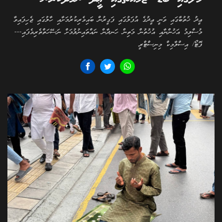
ޢީދު ޚުތުބާގައި ވަނީ ޢީދުގެ އުފަލުގައި ފަގީރުން ބައިވެރިކުރުމަށާއި ހާލުގައި ޖެހިފައިވާ
މުސްލިމު އަޚުންނާއި އުޚުތުން މަތިން ހަނދާން ނައްތައިނުލުމަށް ނަސޭހަތްތެރިވެފައި---
ފޮޓޯ/ އިސްލާމިކް މިނިސްޓްރީ