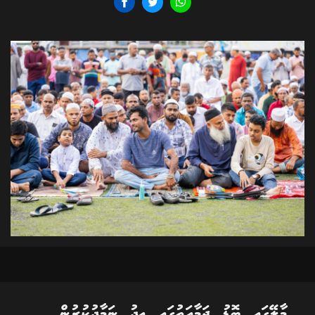
މާލޭގައި ބޮޑު ޖަމާއަތުގައި ޢީދު ނަމާދުކުރުން