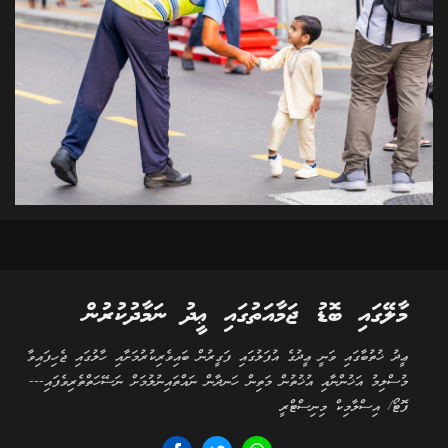
މާލޭގައި ބޮޑު ޖަމާއަތުގައި ޢީދު ނަމާދުކުރުން
ޢީދު ޚުތުބާގައި ވަނީ ޢީދުގެ އުފަލުގައި ފަގީރުން ބައިވެރިކުރުމަށާއި ހާލުގައި ޖެހިފައިވާ
މުސްލިމު އަޚުންނާއި އުޚުތުން މަތިން ހަނދާން ނައްތައިނުލުމަށް ނަސޭހަތްތެރިވެފައި---
ފޮޓޯ/ އިސްލާމިކް މިނިސްޓްރީ