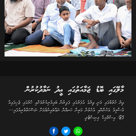
މާލޭގައި ބޮޑު ޖަމާއަތުގައި ޢީދު ނަމާދުކުރުން
ޢީދު ޚުތުބާގައި ވަނީ ޢީދުގެ އުފަލުގައި ފަގީރުން ބައިވެރިކުރުމަށާއި ހާލުގައި ޖެހިފައިވާ
މުސްލިމު އަޚުންނާއި އުޚުތުން މަތިން ހަނދާން ނައްތައިނުލުމަށް ނަސޭހަތްތެރިވެފައި---
ފޮޓޯ/ އިސްލާމިކް މިނިސްޓްރީ