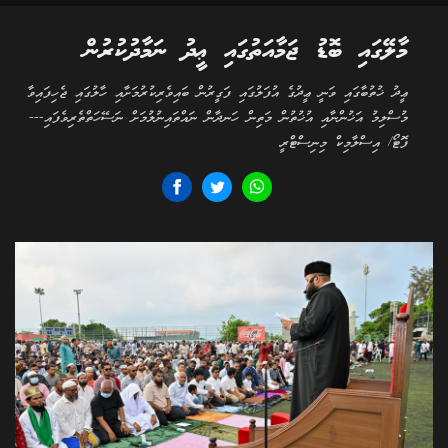
މާލޭގައި ބޮޑު ޖަމާއަތުގައި ޢީދު ނަމާދުކުރުން
ޢީދު ޚުތުބާގައި ވަނީ ޢީދުގެ އުފަލުގައި ފަގީރުން ބައިވެރިކުރުމަށާއި ހާލުގައި ޖެހިފައިވާ
މުސްލިމު އަޚުންނާއި އުޚުތުން މަތިން ހަނދާން ނައްތައިނުލުމަށް ނަސޭހަތްތެރިވެފައި---
ފޮޓޯ/ އިސްލާމިކް މިނިސްޓްރީ