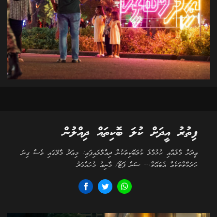
ފިތުރު އީދަށް ކުލަ ބޮކިތައް ދިއްލުން
ޢީދަށް މާލެއާއި ހުޅުމާލެ ކުލަބޮކިތަކުން ދިއްލާލައިފައި: މިއަދު މާލޭގައި ވެސް ގިނަ
ހަރަކާތްތަކެއް އެބައޮތް.-- ސަން ފޮޓޯ/ މާނިއު މުހައްމަދު