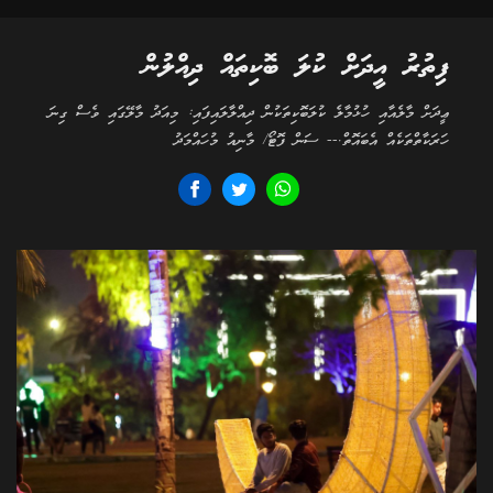
ފިތުރު އީދަށް ކުލަ ބޮކިތައް ދިއްލުން
ޢީދަށް މާލެއާއި ހުޅުމާލެ ކުލަބޮކިތަކުން ދިއްލާލައިފައި: މިއަދު މާލޭގައި ވެސް ގިނަ
ހަރަކާތްތަކެއް އެބައޮތް.-- ސަން ފޮޓޯ/ މާނިއު މުހައްމަދު