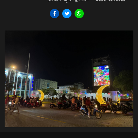
ހަރަކާތްތަކެއް އެބައޮތް.-- ސަން ފޮޓޯ/ މާނިއު މުހައްމަދު