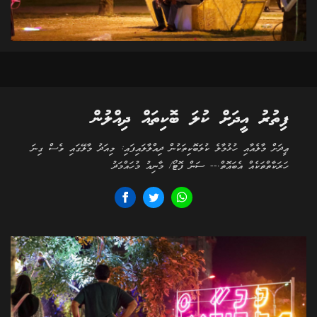
ފިތުރު އީދަށް ކުލަ ބޮކިތައް ދިއްލުން
ޢީދަށް މާލެއާއި ހުޅުމާލެ ކުލަބޮކިތަކުން ދިއްލާލައިފައި: މިއަދު މާލޭގައި ވެސް ގިނަ
ހަރަކާތްތަކެއް އެބައޮތް.-- ސަން ފޮޓޯ/ މާނިއު މުހައްމަދު