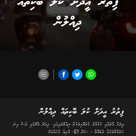
ފިތުރު އީދަށް ކުލަ ބޮކިތައް
ދިއްލުން
ފިތުރު އީދަށް ކުލަ ބޮކިތައް ދިއްލުން
ޢީދަށް މާލެއާއި ހުޅުމާލެ ކުލަބޮކިތަކުން ދިއްލާލައިފައި: މިއަދު މާލޭގައި ވެސް ގިނަ
ހަރަކާތްތަކެއް އެބައޮތް.-- ސަން ފޮޓޯ/ މާނިއު މުހައްމަދު