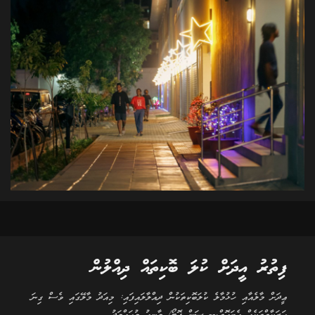
ފިތުރު އީދަށް ކުލަ ބޮކިތައް ދިއްލުން
ޢީދަށް މާލެއާއި ހުޅުމާލެ ކުލަބޮކިތަކުން ދިއްލާލައިފައި: މިއަދު މާލޭގައި ވެސް ގިނަ