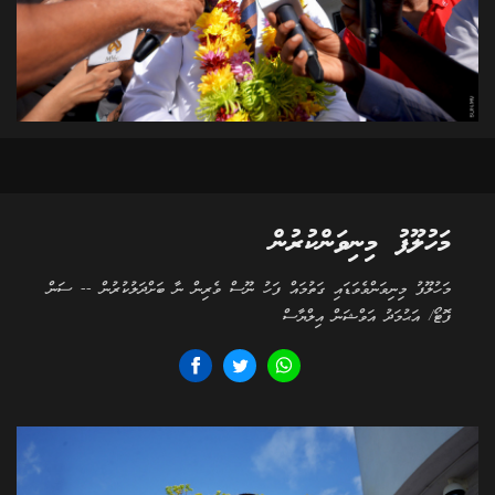
މަހުލޫފު މިނިވަންކުރުން
މަހުލޫފު މިނިވަންވެވަޑައި ގަތުމައް ފަހު ނޫސް ވެރިން ނާ ބަށްދަލުކުރުން -- ސަން
ފޮޓޯ/ އަޙުމަދު އަވްޝަން އިލްޔާސް