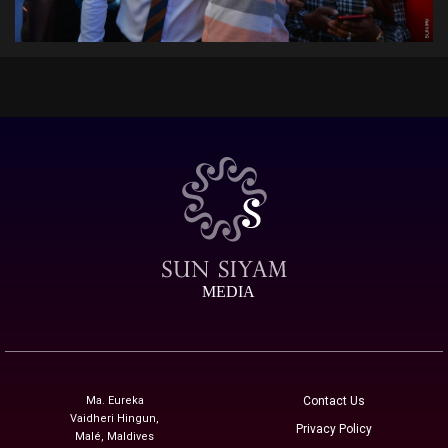
MEDIA
Ma. Eureka
Contact Us
Vaidheri Hingun,
Privacy Policy
Malé, Maldives