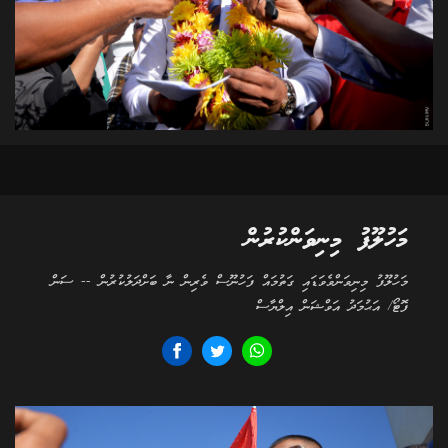
މަހުލޫފު މިނިވަންކުރުން
މަހުލޫފު މިނިވަންވެވަޑައި ގަތުމައް ފަހުނޫސް ވެރިން ނާ ބަށްދަލުކުރުން -- ސަން
ފޮޓޯ/ އަޙުމަދު އަވްޝަން އިލްޔާސް