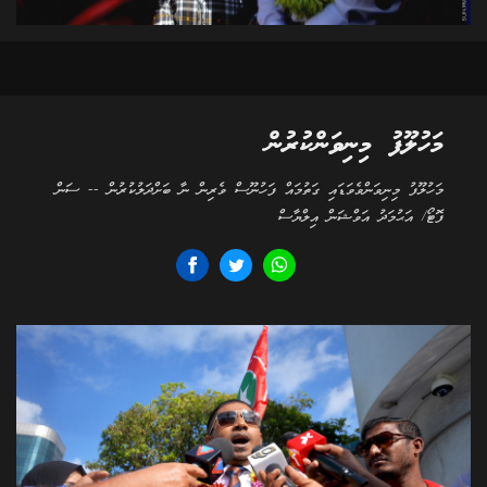
މަހުލޫފު މިނިވަންކުރުން
މަހުލޫފު މިނިވަންވެވަޑައި ގަތުމައް ފަހުނޫސް ވެރިން ނާ ބަށްދަލުކުރުން -- ސަން
ފޮޓޯ/ އަޙުމަދު އަވްޝަން އިލްޔާސް