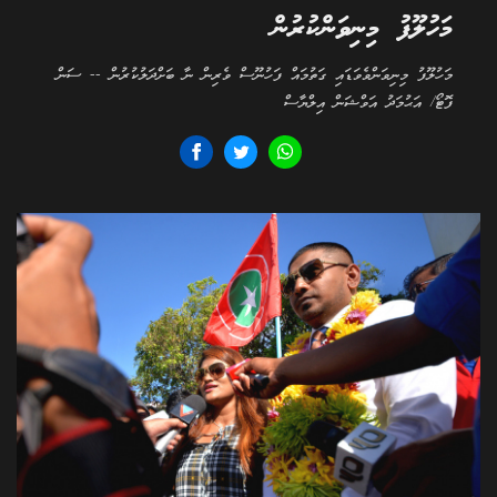
މަހުލޫފު މިނިވަންކުރުން
މަހުލޫފު މިނިވަންވެވަޑައި ގަތުމައް ފަހުނޫސް ވެރިން ނާ ބަށްދަލުކުރުން -- ސަން
ފޮޓޯ/ އަޙުމަދު އަވްޝަން އިލްޔާސް