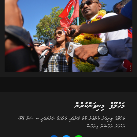
މަހުލޫފު މިނިވަންކުރުން
މަހުލޫފު މިނިވަން ކުރުމުން ކޯޓު ބޭރުގައި މަރުހަބާ ދަންނަވަނީ -- ސަން ފޮޓޯ/
އަޙުމަދު އަވްޝަން އިލްޔާސް