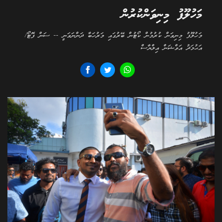
މަހުލޫފު މިނިވަންކުރުން
މަހުލޫފު މިނިވަން ކުރުމުން ކޯޓުން ބޭރުގައި މަރުހަބާ ދަންނަވަނީ -- ސަން ފޮޓޯ/
އަޙުމަދު އަވްޝަން އިލްޔާސް