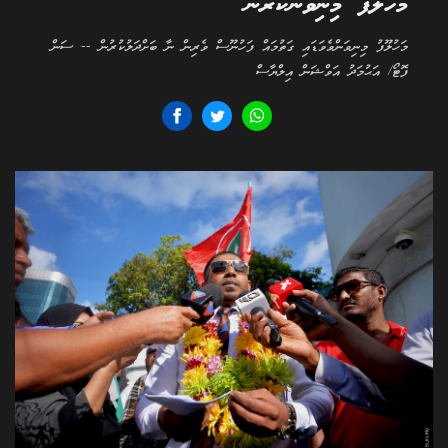
މަހުލޫފު މިނިވަންކުރުން
މަހުލޫފު މިނިވަންވެވަޑައި ގަތުމައް ފަހުނޫސް ވެރިން ނާ ބަށްދަލުކުރުން -- ސަން
ފޮޓޯ/ އަޙުމަދު އަވްޝަން އިލްޔާސް