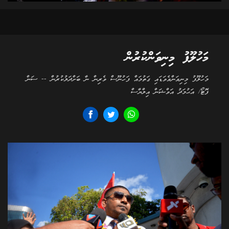
މަހުލޫފު މިނިވަންކުރުން
މަހުލޫފު މިނިވަންވެވަޑައި ގަތުމައް ފަހުނޫސް ވެރިން ނާ ބަށްދަލުކުރުން -- ސަން
ފޮޓޯ/ އަޙުމަދު އަވްޝަން އިލްޔާސް