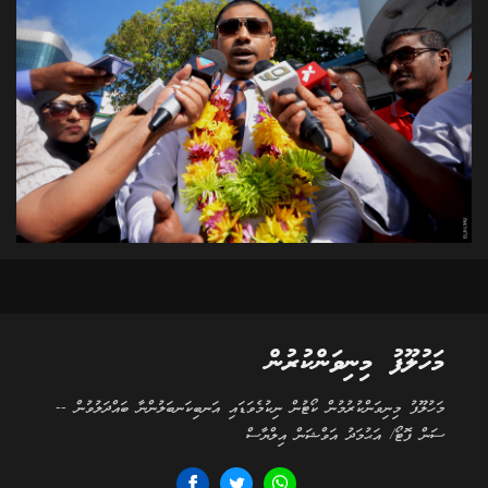
މަހުލޫފު މިނިވަންކުރުން
މަހުލޫފު މިނިވަންކުރުމުން ކޯޓުން ނިކުމެވަޑައި އަނބިކަނބަލުންނާ ބައްދަލުވުން --
ސަން ފޮޓޯ/ އަޙުމަދު އަވްޝަން އިލްޔާސް