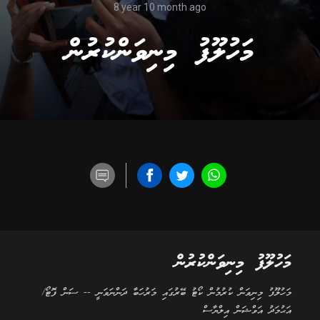
8 year 10 month ago
މަހުލޫފު މިނިވަންކުރުން
މަހުލޫފު މިނިވަންކުރުން
މަހުލޫފު މިނިވަން ކުރުމުން ކޯޓު ބޭރުގައި މަރުހަބާ ދަންނަވަނީ -- ސަން ފޮޓޯ/
އަޙުމަދު އަވްޝަން އިލްޔާސް