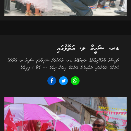
ޑރ. ޝަހީމް ލ. އަތޮޅުގައި
ރަަައީސުލް ޖުމްޙޫރިއްޔާގެ ރަނިންމޭޓް ޑރ. މުޙައްމަދު ޝަހީމްޢަލީ ސަޢީދު ލ. އަތޮޅައް
ކުރަށްވާ ދަތުރުގައި ރައްޔިތުން މަރުޙަބާ ކިޔަން ނިކުމެ --- ފޮޓޯ / ޕީޕީއެމް