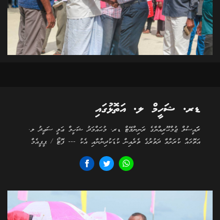
ޑރ. ޝަހީމް ލ. އަތޮޅުގައި
ރަަައީސުލް ޖުމްޙޫރިއްޔާގެ ރަނިންމޭޓް ޑރ. މުޙައްމަދު ޝަހީމް ޢަލީ ސަޢީދު ލ.
އަތޮޅައް ކުރަށްވާ ދަތުރުގެ ތެރެއިން ކުޑަކުދިންނާއި އެކު --- ފޮޓޯ / ޕީޕީއެމް