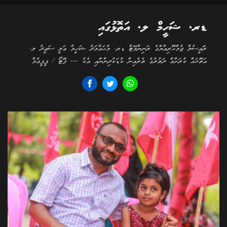
ޑރ. ޝަހީމް ލ. އަތޮޅުގައި
ރަަައީސުލް ޖުމްޙޫރިއްޔާގެ ރަނިންމޭޓް ޑރ. މުޙައްމަދު ޝަހީމް ޢަލީ ސަޢީދު ލ.
އަތޮޅައް ކުރަށްވާ ދަތުރުގެ ތެރެއިން ކުޑަކުދިންނާއި އެކު --- ފޮޓޯ / ޕީޕީއެމް