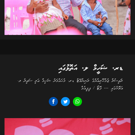
ޑރ. ޝަހީމް ލ. އަތޮޅުގައި
ރަަައީސުލް ޖުމްޙޫރިއްޔާގެ ރަނިންމޭޓް ޑރ. މުޙައްމަދު ޝަހީމް ޢަލީ ސަޢީދު ލ.
އަތޮޅުގައި --- ފޮޓޯ / ޕީޕީއެމް