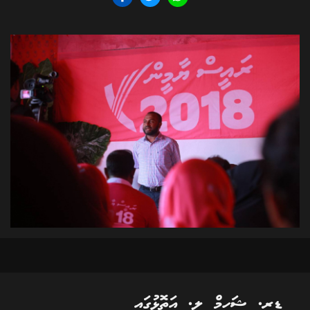
ޑރ. ޝަހީމް ލ. އަތޮޅުގައި