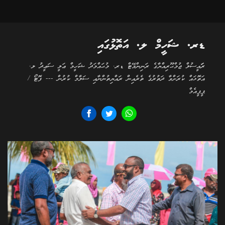
ޑރ. ޝަހީމް ލ. އަތޮޅުގައި
ރަަައީސުލް ޖުމްޙޫރިއްޔާގެ ރަނިންމޭޓް ޑރ. މުޙައްމަދު ޝަހީމް ޢަލީ ސަޢީދު ލ.
އަތޮޅައް ކުރަށްވާ ދަތުރުގެ ތެރެއިން ރައްޔިތުންނާއި ސަލާމް ކުރުން --- ފޮޓޯ /
ޕީޕީއެމް