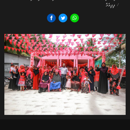
/ ޕީޕީއެމް