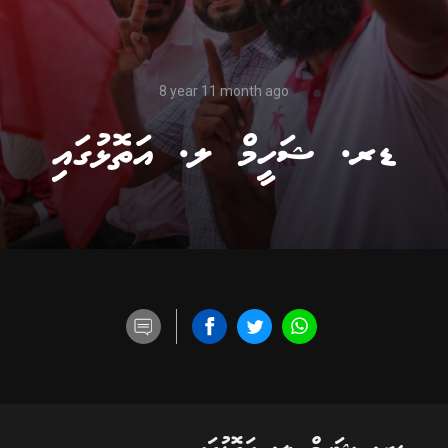
8 year 11 month ago
ޑރ. ޝަހީމް ލ. އަތޮޅުގައި