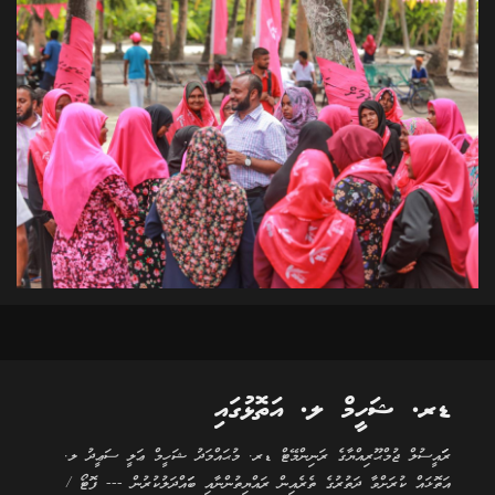
ޑރ. ޝަހީމް ލ. އަތޮޅުގައި
ރަަައީސުލް ޖުމްޙޫރިއްޔާގެ ރަނިންމޭޓް ޑރ. މުޙައްމަދު ޝަހީމް ޢަލީ ސަޢީދު ލ.
އަތޮޅައް ކުރަށްވާ ދަތުރުގެ ތެރެއިން ރައްޔިތުންނާއި ބަައްދަލުކުރުން --- ފޮޓޯ /