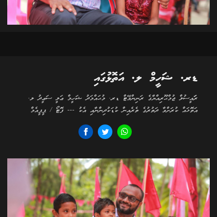
ޑރ. ޝަހީމް ލ. އަތޮޅުގައި
ރަަައީސުލް ޖުމްޙޫރިއްޔާގެ ރަނިންމޭޓް ޑރ. މުޙައްމަދު ޝަހީމް ޢަލީ ސަޢީދު ލ.
އަތޮޅައް ކުރަށްވާ ދަތުރުގެ ތެރެއިން ކުޑަކުދިންނާއި އެކު --- ފޮޓޯ / ޕީޕީއެމް