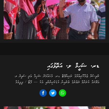
ޑރ. ޝަހީމް ލ. އަތޮޅުގައި
ރަަައީސުލް ޖުމްޙޫރިއްޔާގެ ރަނިންމޭޓް ޑރ. މުޙައްމަދު ޝަހީމް ޢަލީ ސަޢީދު ލ.
އަތޮޅައް ކުރަށްވާ ދަތުރުގެ ތެރެއިން ކުޑަކުދިންނާއި އެކު --- ފޮޓޯ / ޕީޕީއެމް