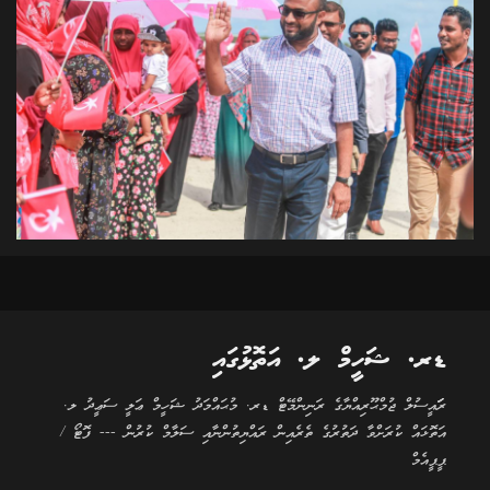
ޑރ. ޝަހީމް ލ. އަތޮޅުގައި
ރަަައީސުލް ޖުމްޙޫރިއްޔާގެ ރަނިންމޭޓް ޑރ. މުޙައްމަދު ޝަހީމް ޢަލީ ސަޢީދު ލ.
އަތޮޅައް ކުރަށްވާ ދަތުރުގެ ތެރެއިން ރައްޔިތުންނާއި ސަލާމް ކުރުން --- ފޮޓޯ /
ޕީޕީއެމް