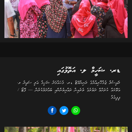
ޑރ. ޝަހީމް ލ. އަތޮޅުގައި
ރަަައީސުލް ޖުމްޙޫރިއްޔާގެ ރަނިންމޭޓް ޑރ. މުޙައްމަދު ޝަހީމް ޢަލީ ސަޢީދު ލ.
އަތޮޅައް ކުރަށްވާ ދަތުރުގެ ތެރެއިން ރައްޔިތުންނާއި ބަައްދަލުކުރުން --- ފޮޓޯ /
ޕީޕީއެމް