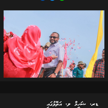
ޑރ. ޝަހީމް ލ. އަތޮޅުގައި