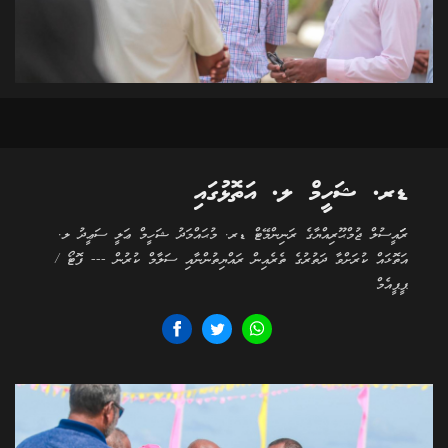
ޑރ. ޝަހީމް ލ. އަތޮޅުގައި
ރަަައީސުލް ޖުމްޙޫރިއްޔާގެ ރަނިންމޭޓް ޑރ. މުޙައްމަދު ޝަހީމް ޢަލީ ސަޢީދު ލ.
އަތޮޅައް ކުރަށްވާ ދަތުރުގެ ތެރެއިން ރައްޔިތުންނާއި ސަލާމް ކުރުން --- ފޮޓޯ /
ޕީޕީއެމް