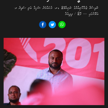
ރަަައީސުލް ޖުމްޙޫރިއްޔާގެ ރަނިންމޭޓް ޑރ. މުޙައްމަދު ޝަހީމް ޢަލީ ސަޢީދު ލ.
އަތޮޅުގައި --- ފޮޓޯ / ޕީޕީއެމް