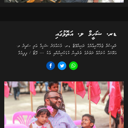
ޑރ. ޝަހީމް ލ. އަތޮޅުގައި
ރަަައީސުލް ޖުމްޙޫރިއްޔާގެ ރަނިންމޭޓް ޑރ. މުޙައްމަދު ޝަހީމް ޢަލީ ސަޢީދު ލ.
އަތޮޅައް ކުރަށްވާ ދަތުރުގެ ތެރެއިން ކުޑަކުދިންނާއި އެކު --- ފޮޓޯ / ޕީޕީއެމް