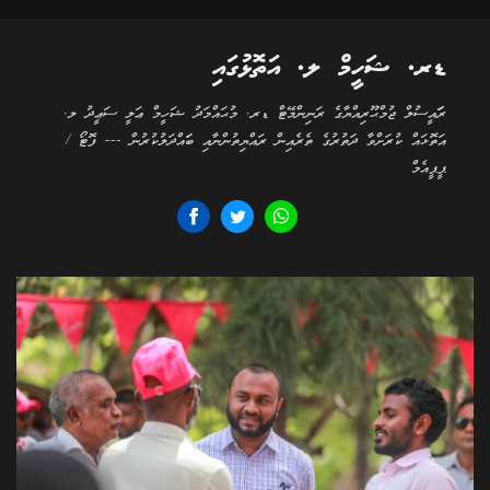
ޑރ. ޝަހީމް ލ. އަތޮޅުގައި
ރަަައީސުލް ޖުމްޙޫރިއްޔާގެ ރަނިންމޭޓް ޑރ. މުޙައްމަދު ޝަހީމް ޢަލީ ސަޢީދު ލ.
އަތޮޅައް ކުރަށްވާ ދަތުރުގެ ތެރެއިން ރައްޔިތުންނާއި ބަައްދަލުކުރުން --- ފޮޓޯ /
ޕީޕީއެމް