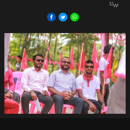
ޕީޕީއެމް