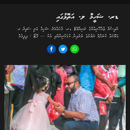
ޑރ. ޝަހީމް ލ. އަތޮޅުގައި
ރަަައީސުލް ޖުމްޙޫރިއްޔާގެ ރަނިންމޭޓް ޑރ. މުޙައްމަދު ޝަހީމް ޢަލީ ސަޢީދު ލ.
އަތޮޅައް ކުރަށްވާ ދަތުރުގެ ތެރެއިން ކުޑަކުދިންނާއި އެކު --- ފޮޓޯ / ޕީޕީއެމް