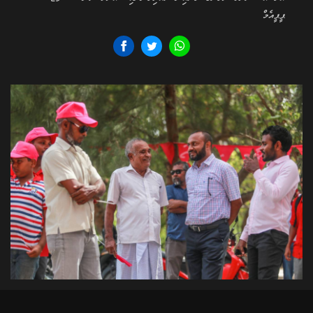
ޕީޕީއެމް