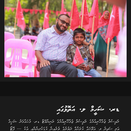
ޑރ. ޝަހީމް ލ. އަތޮޅުގައި
ރަަައީސުލް ޖުމްޙޫރިއްޔާގެ ރަަައީސުލް ޖުމްޙޫރިއްޔާގެ ރަނިންމޭޓް ޑރ. މުޙައްމަދު ޝަހީމް
ޢަލީ ސަޢީދު ލ. އަތޮޅައް ކުރަށްވާ ދަތުރުގެ ތެރެއިން ކުޑަކުދިންނާއި އެކު --- ފޮޓޯ