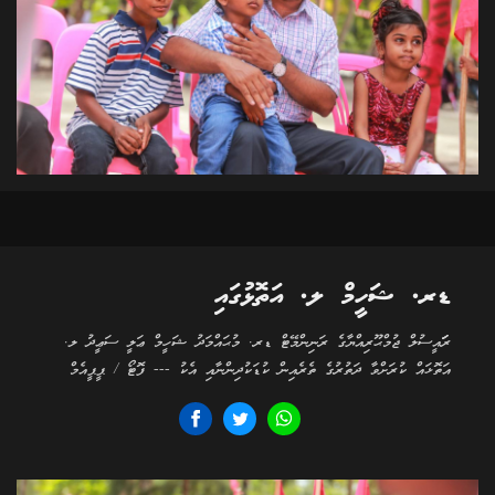
ޑރ. ޝަހީމް ލ. އަތޮޅުގައި
ރަަައީސުލް ޖުމްޙޫރިއްޔާގެ ރަނިންމޭޓް ޑރ. މުޙައްމަދު ޝަހީމް ޢަލީ ސަޢީދު ލ.
އަތޮޅައް ކުރަށްވާ ދަތުރުގެ ތެރެއިން ކުޑަކުދިންނާއި އެކު --- ފޮޓޯ / ޕީޕީއެމް