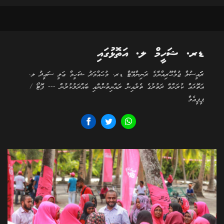
ޑރ. ޝަހީމް ލ. އަތޮޅުގައި
ރަަައީސުލް ޖުމްޙޫރިއްޔާގެ ރަނިންމޭޓް ޑރ. މުޙައްމަދު ޝަހީމް ޢަލީ ސަޢީދު ލ.
އަތޮޅައް ކުރަށްވާ ދަތުރުގެ ތެރެއިން ރައްޔިތުންނާއި ބަައްދަލުކުރުން --- ފޮޓޯ /
ޕީޕީއެމް