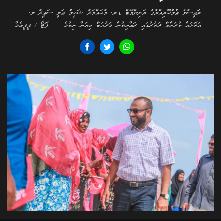
ރަަައީސުލް ޖުމްޙޫރިއްޔާގެ ރަނިންމޭޓް ޑރ. މުޙައްމަދު ޝަހީމް ޢަލީ ސަޢީދު ލ.
އަތޮޅައް ކުރަށްވާ ދަތުރުގައި ރައްޔިތުން މަރުޙަބާ ކިޔަން ނިކުމެ --- ފޮޓޯ / ޕީޕީއެމް