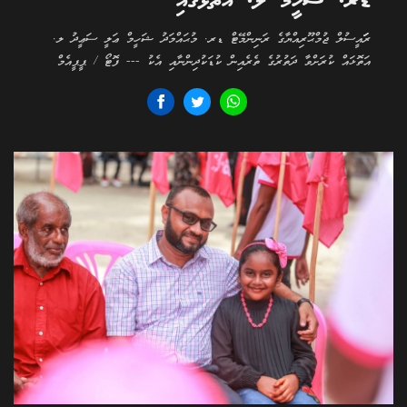
ޑރ. ޝަހީމް ލ. އަތޮޅުގައި
ރަަައީސުލް ޖުމްޙޫރިއްޔާގެ ރަނިންމޭޓް ޑރ. މުޙައްމަދު ޝަހީމް ޢަލީ ސަޢީދު ލ.
އަތޮޅައް ކުރަށްވާ ދަތުރުގެ ތެރެއިން ކުޑަކުދިންނާއި އެކު --- ފޮޓޯ / ޕީޕީއެމް