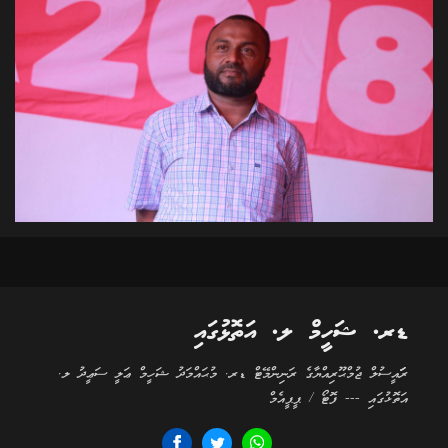
ޑރ. ޝަހީމް ލ. އަތޮޅުގައި
ރަަައީސުލް ޖުމްޙޫރިއްޔާގެ ރަނިންމޭޓް ޑރ. މުޙައްމަދު ޝަހީމް ޢަލީ ސަޢީދު ލ.
އަތޮޅުގައި --- ފޮޓޯ / ޕީޕީއެމް