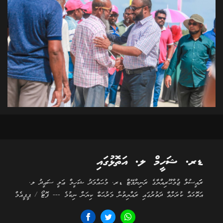
ޑރ. ޝަހީމް ލ. އަތޮޅުގައި
ރަަައީސުލް ޖުމްޙޫރިއްޔާގެ ރަނިންމޭޓް ޑރ. މުޙައްމަދު ޝަހީމް ޢަލީ ސަޢީދު ލ.
އަތޮޅައް ކުރަށްވާ ދަތުރުގައި ރައްޔިތުން މަރުޙަބާ ކިޔަން ނިކުމެ --- ފޮޓޯ / ޕީޕީއެމް