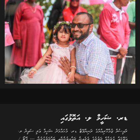
ޑރ. ޝަހީމް ލ. އަތޮޅުގައި
ރަަައީސުލް ޖުމްޙޫރިއްޔާގެ ރަނިންމޭޓް ޑރ. މުޙައްމަދު ޝަހީމް ޢަލީ ސަޢީދު ލ.
އަތޮޅައް ކުރަށްވާ ދަތުރުގެ ތެރެއިން ރައްޔިތުންނާއި ބަައްދަލުކުރުން --- ފޮޓޯ /