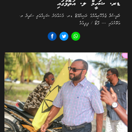
ޑރ. ޝަހީމް ލ. އަތޮޅުގައި
ރަަައީސުލް ޖުމްޙޫރިއްޔާގެ ރަނިންމޭޓް ޑރ. މުޙައްމަދު ޝަހީމްޢަލީ ސަޢީދު ލ.
އަތޮޅުގައި --- ފޮޓޯ / ޕީޕީއެމް