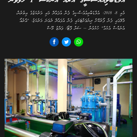
އެމްޑަބްލިއުއެސްސީގެ އާރުއޯ އެނެކްސް 1 ހުޅުވުން
މެއި 8، 2018: އެމްޑަބްލިއުއެސްސީގެ ފެން އުފައްދާ މައި މަރުކަޒުގެ އިތުރުން،
މާލޭގައި ފެން ފޯރުކޮށް ދިނުމަށްޓަކައި ފެން އުފައްދާ ދެވަނަ މަރުކަޒު، "އާރުއޯ
އެނެކްސް އެކެއް" ހުޅުވުން -- ސަން ފޮޓޯ/ ފަޔާޒު މޫސާ