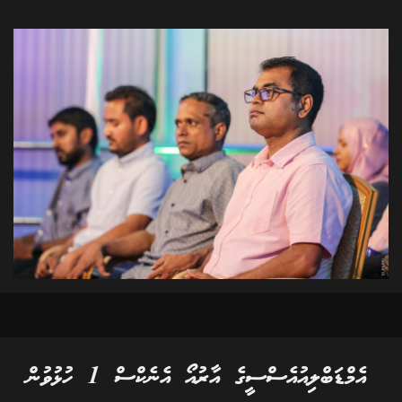
އެމްޑަބްލިއުއެސްސީގެ އާރުއޯ އެނެކްސް 1 ހުޅުވުން