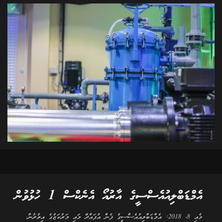
އެމްޑަބްލިއުއެސްސީގެ އާރުއޯ އެނެކްސް 1 ހުޅުވުން
މެއި 8، 2018: އެމްޑަބްލިއުއެސްސީގެ ފެން އުފައްދާ މައި މަރުކަޒުގެ އިތުރުން،