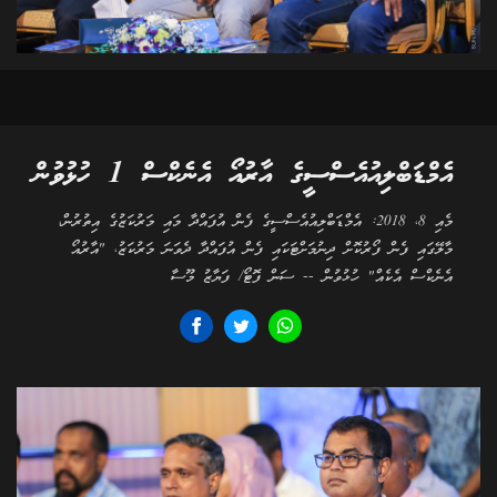
އެމްޑަބްލިއުއެސްސީގެ އާރުއޯ އެނެކްސް 1 ހުޅުވުން
މެއި 8، 2018: އެމްޑަބްލިއުއެސްސީގެ ފެން އުފައްދާ މައި މަރުކަޒުގެ އިތުރުން،
މާލޭގައި ފެން ފޯރުކޮށް ދިނުމަށްޓަކައި ފެން އުފައްދާ ދެވަނަ މަރުކަޒު، "އާރުއޯ
އެނެކްސް އެކެއް" ހުޅުވުން -- ސަން ފޮޓޯ/ ފަޔާޒު މޫސާ