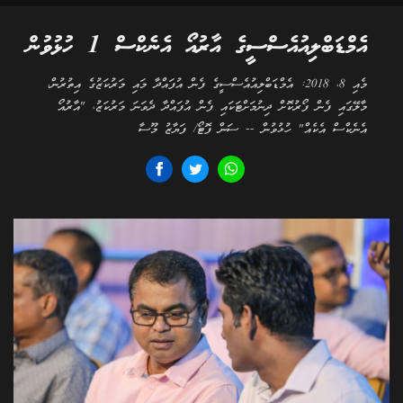
އެމްޑަބްލިއުއެސްސީގެ އާރުއޯ އެނެކްސް 1 ހުޅުވުން
މެއި 8، 2018: އެމްޑަބްލިއުއެސްސީގެ ފެން އުފައްދާ މައި މަރުކަޒުގެ އިތުރުން،
މާލޭގައި ފެން ފޯރުކޮށް ދިނުމަށްޓަކައި ފެން އުފައްދާ ދެވަނަ މަރުކަޒު، "އާރުއޯ
އެނެކްސް އެކެއް" ހުޅުވުން -- ސަން ފޮޓޯ/ ފަޔާޒު މޫސާ