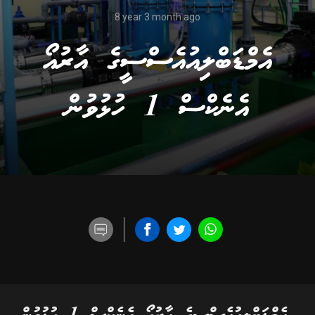
8 year 3 month ago
އެމްޑަބްލިއުއެސްސީގެ އާރުއޯ
އެނެކްސް 1 ހުޅުވުން