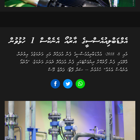
އެމްޑަބްލިއުއެސްސީގެ އާރުއޯ އެނެކްސް 1 ހުޅުވުން
މެއި 8، 2018: އެމްޑަބްލިއުއެސްސީގެ ފެން އުފައްދާ މައި މަރުކަޒުގެ އިތުރުން،
މާލޭގައި ފެން ފޯރުކޮށް ދިނުމަށްޓަކައި ފެން އުފައްދާ ދެވަނަ މަރުކަޒު، "އާރުއޯ
އެނެކްސް އެކެއް" ހުޅުވުން -- ސަން ފޮޓޯ/ ފަޔާޒު މޫސާ