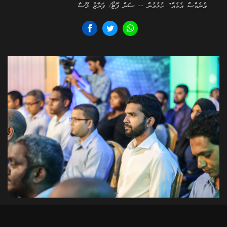
އެނެކްސް އެކެއް" ހުޅުވުން -- ސަން ފޮޓޯ/ ފަޔާޒު މޫސާ