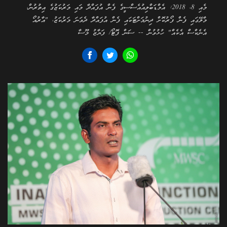
މެއި 8، 2018: އެމްޑަބްލިއުއެސްސީގެ ފެން އުފައްދާ މައި މަރުކަޒުގެ އިތުރުން،
މާލޭގައި ފެން ފޯރުކޮށް ދިނުމަށްޓަކައި ފެން އުފައްދާ ދެވަނަ މަރުކަޒު، "އާރުއޯ
އެނެކްސް އެކެއް" ހުޅުވުން -- ސަން ފޮޓޯ/ ފަޔާޒު މޫސާ