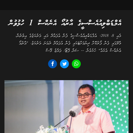
އެމްޑަބްލިއުއެސްސީގެ އާރުއޯ އެނެކްސް 1 ހުޅުވުން
މެއި 8، 2018: އެމްޑަބްލިއުއެސްސީގެ ފެން އުފައްދާ މައި މަރުކަޒުގެ އިތުރުން،
މާލޭގައި ފެން ފޯރުކޮށް ދިނުމަށްޓަކައި ފެން އުފައްދާ ދެވަނަ މަރުކަޒު، "އާރުއޯ
އެނެކްސް އެކެއް" ހުޅުވުން -- ސަން ފޮޓޯ/ ފަޔާޒު މޫސާ