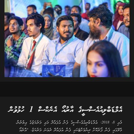
އެމްޑަބްލިއުއެސްސީގެ އާރުއޯ އެނެކްސް 1 ހުޅުވުން
މެއި 8، 2018: އެމްޑަބްލިއުއެސްސީގެ ފެން އުފައްދާ މައި މަރުކަޒުގެ އިތުރުން،
މާލޭގައި ފެން ފޯރުކޮށް ދިނުމަށްޓަކައި ފެން އުފައްދާ ދެވަނަ މަރުކަޒު، "އާރުއޯ