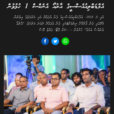
އެމްޑަބްލިއުއެސްސީގެ އާރުއޯ އެނެކްސް 1 ހުޅުވުން
މެއި 8، 2018: އެމްޑަބްލިއުއެސްސީގެ ފެން އުފައްދާ މައި މަރުކަޒުގެ އިތުރުން،
މާލޭގައި ފެން ފޯރުކޮށް ދިނުމަށްޓަކައި ފެން އުފައްދާ ދެވަނަ މަރުކަޒު، "އާރުއޯ
އެނެކްސް އެކެއް" ހުޅުވުން -- ސަން ފޮޓޯ/ ފަޔާޒު މޫސާ