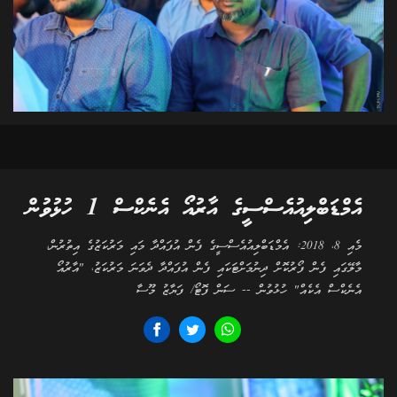
އެމްޑަބްލިއުއެސްސީގެ އާރުއޯ އެނެކްސް 1 ހުޅުވުން
މެއި 8، 2018: އެމްޑަބްލިއުއެސްސީގެ ފެން އުފައްދާ މައި މަރުކަޒުގެ އިތުރުން،
މާލޭގައި ފެން ފޯރުކޮށް ދިނުމަށްޓަކައި ފެން އުފައްދާ ދެވަނަ މަރުކަޒު، "އާރުއޯ
އެނެކްސް އެކެއް" ހުޅުވުން -- ސަން ފޮޓޯ/ ފަޔާޒު މޫސާ