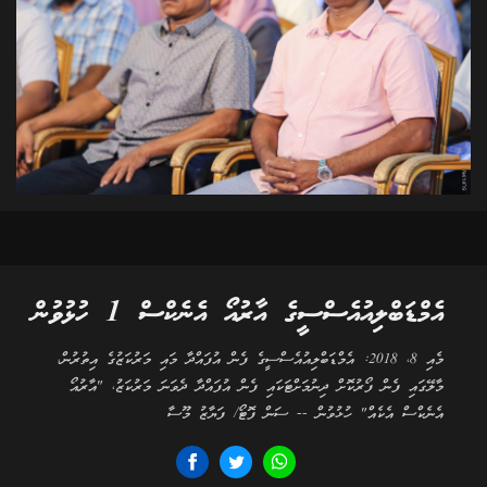
އެމްޑަބްލިއުއެސްސީގެ އާރުއޯ އެނެކްސް 1 ހުޅުވުން
މެއި 8، 2018: އެމްޑަބްލިއުއެސްސީގެ ފެން އުފައްދާ މައި މަރުކަޒުގެ އިތުރުން،
މާލޭގައި ފެން ފޯރުކޮށް ދިނުމަށްޓަކައި ފެން އުފައްދާ ދެވަނަ މަރުކަޒު، "އާރުއޯ
އެނެކްސް އެކެއް" ހުޅުވުން -- ސަން ފޮޓޯ/ ފަޔާޒު މޫސާ