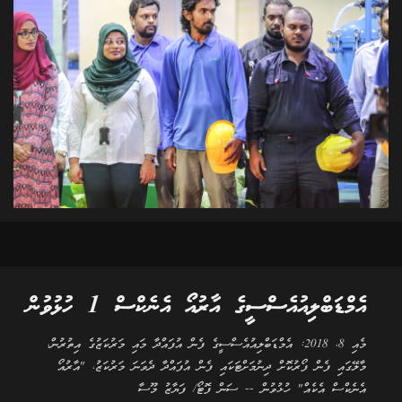
އެމްޑަބްލިއުއެސްސީގެ އާރުއޯ އެނެކްސް 1 ހުޅުވުން
މެއި 8، 2018: އެމްޑަބްލިއުއެސްސީގެ ފެން އުފައްދާ މައި މަރުކަޒުގެ އިތުރުން،
މާލޭގައި ފެން ފޯރުކޮށް ދިނުމަށްޓަކައި ފެން އުފައްދާ ދެވަނަ މަރުކަޒު، "އާރުއޯ
އެނެކްސް އެކެއް" ހުޅުވުން -- ސަން ފޮޓޯ/ ފަޔާޒު މޫސާ