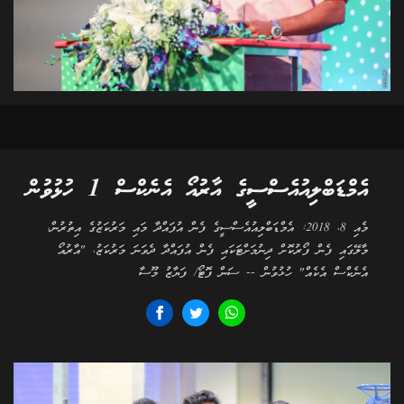
އެމްޑަބްލިއުއެސްސީގެ އާރުއޯ އެނެކްސް 1 ހުޅުވުން
މެއި 8، 2018: އެމްޑަބްލިއުއެސްސީގެ ފެން އުފައްދާ މައި މަރުކަޒުގެ އިތުރުން،
މާލޭގައި ފެން ފޯރުކޮށް ދިނުމަށްޓަކައި ފެން އުފައްދާ ދެވަނަ މަރުކަޒު، "އާރުއޯ
އެނެކްސް އެކެއް" ހުޅުވުން -- ސަން ފޮޓޯ/ ފަޔާޒު މޫސާ