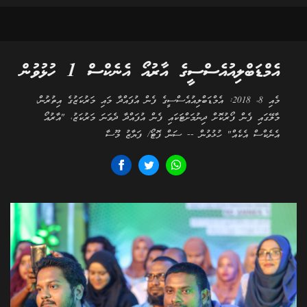
އެމްޑަބްލިއުއެސްސީގެ އާރުއޯ އެނެކްސް 1 ހުޅުވުން
މެއި 8، 2018: އެމްޑަބްލިއުއެސްސީގެ ފެން އުފައްދާ މައި މަރުކަޒުގެ އިތުރުން،
މާލޭގައި ފެން ފޯރުކޮށް ދިނުމަށްޓަކައި ފެން އުފައްދާ ދެވަނަ މަރުކަޒު، "އާރުއޯ
އެނެކްސް އެކެއް" ހުޅުވުން -- ސަން ފޮޓޯ/ ފަޔާޒު މޫސާ