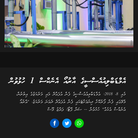
އެމްޑަބްލިއުއެސްސީގެ އާރުއޯ އެނެކްސް 1 ހުޅުވުން
މެއި 8، 2018: އެމްޑަބްލިއުއެސްސީގެ ފެން އުފައްދާ މައި މަރުކަޒުގެ އިތުރުން،
މާލޭގައި ފެން ފޯރުކޮށް ދިނުމަށްޓަކައި ފެން އުފައްދާ ދެވަނަ މަރުކަޒު، "އާރުއޯ
އެނެކްސް އެކެއް" ހުޅުވުން -- ސަން ފޮޓޯ/ ފަޔާޒު މޫސާ