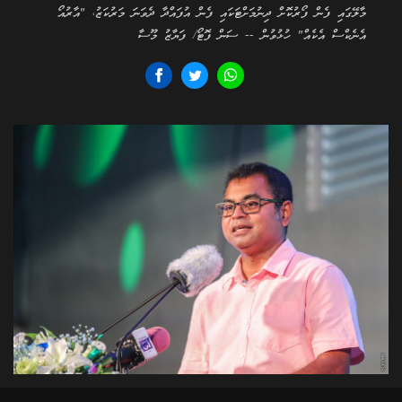
މާލޭގައި ފެން ފޯރުކޮށް ދިނުމަށްޓަކައި ފެން އުފައްދާ ދެވަނަ މަރުކަޒު، "އާރުއޯ
އެނެކްސް އެކެއް" ހުޅުވުން -- ސަން ފޮޓޯ/ ފަޔާޒު މޫސާ