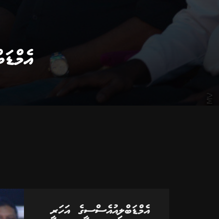
އެމްޑަ
އެމްޑަބްލިއުއެސްސީގެ އަހަރީ