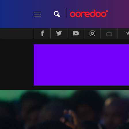
In
ދީން
ކޮލަމް
މަލްޓިމީޑިއާ