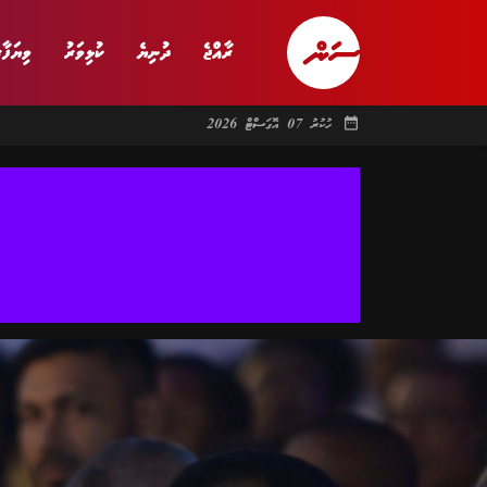
ރާއްޖެ
ދުނިޔެ
ކުޅިވަރު
ވިޔަފާރ
date_range
ހުކުރު 07 އޮގަސްޓް 2026
ރާއްޖެ
ރިޕޯޓް
ދު