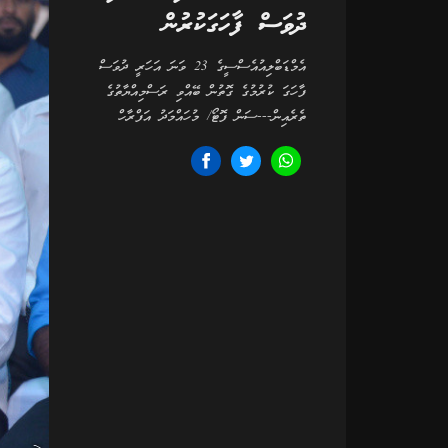
ދުވަސް ފާހަގަކުރުން
އެމްޑަބްލިއުއެސްސީގެ 23 ވަނަ އަހަރީ ދުވަސް
ފާހަގަ ކުރުމުގެ ގޮތުން ބޭއްވި ރަސްމިއްޔާތުގެ
ތެރެއިން---ސަން ފޮޓޯ/ މުހައްމަދު އަފްރާހް