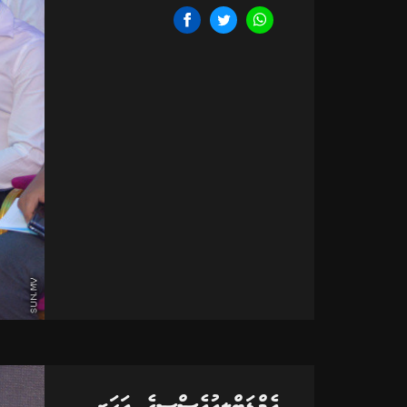
އެމްޑަބްލިއުއެސްސީގެ އަހަރީ