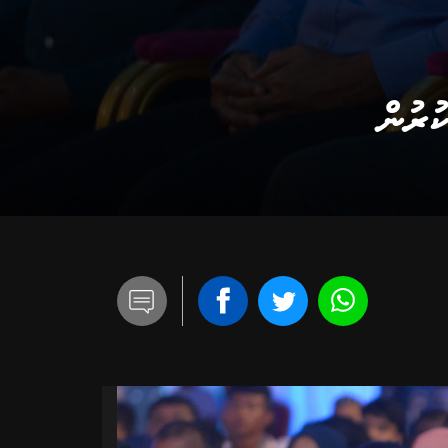
ުރުން