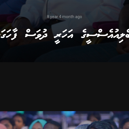
8 year 4 month ago
ބްލިއުއެސްސީގެ އަހަރީ ދުވަސް ފާހަގަކ