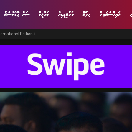
ި
ލައިފްސްޓައިލް
ރިޕޯޓް
މަލްޓިމީޑިއާ
ތައުލީމް
ސަން ޕޮޑްކާސްޓް
ternational Edition +
ނިޔެ
ވާހަކަ
ވިޔަފާރި
ލައިފްސްޓައިލް