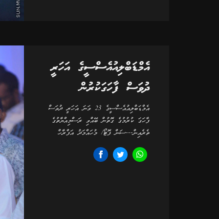
އެމްޑަބްލިއުއެސްސީގެ އަހަރީ
ދުވަސް ފާހަގަކުރުން
އެމްޑަބްލިއުއެސްސީގެ 23 ވަނަ އަހަރީ ދުވަސް
ފާހަގަ ކުރުމުގެ ގޮތުން ބޭއްވި ރަސްމިއްޔާތުގެ
ތެރެއިން---ސަން ފޮޓޯ/ މުހައްމަދު އަފްރާހް