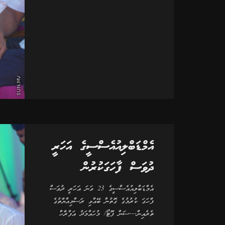
އެމްޑަބްލިއުއެސްސީގެ އަހަރީ
ދުވަސް ފާހަގަކުރުން
އެމްޑަބްލިއުއެސްސީގެ 23 ވަނަ އަހަރީ ދުވަސް
ފާހަގަ ކުރުމުގެ ގޮތުން ބޭއްވި ރަސްމިއްޔާތުގެ
ތެރެއިން---ސަން ފޮޓޯ/ މުހައްމަދު އަފްރާހް