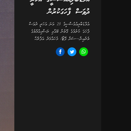
ދުވަސް ފާހަގަކުރުން
އެމްޑަބްލިއުއެސްސީގެ 23 ވަނަ އަހަރީ ދުވަސް
ފާހަގަ ކުރުމުގެ ގޮތުން ބޭއްވި ރަސްމިއްޔާތުގެ
ތެރެއިން---ސަން ފޮޓޯ/ މުހައްމަދު އަފްރާހް